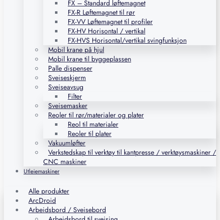
FX – Standard løftemagnet
FX-R Løftemagnet til rør
FX-VV Løftemagnet til profiler
FX-HV Horisontal / vertikal
FX-HVS Horisontal/vertikal svingfunksjon
Mobil krane på hjul
Mobil krane til byggeplassen
Palle dispenser
Sveiseskjerm
Sveiseavsug
Filter
Sveisemasker
Reoler til rør/materialer og plater
Reol til materialer
Reoler til plater
Vakuumløfter
Verkstedskap til verktøy til kantpresse / verktøysmaskiner /
CNC maskiner
Utleiemaskiner
Alle produkter
ArcDroid
Arbeidsbord / Sveisebord
Arbeidsbord til sveising