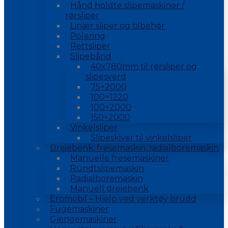
Hånd holdte slipemaskiner /
rørsliper
Linær sliper og tilbehør
Polering
Rettsliper
Slipebånd
40x780mm til rørsliper og
slipesverd
75×2000
100×1220
100×2000
150×2000
Vinkelsliper
Slipeskiver til vinkelsliper
Dreiebenk, fresemaskin, radialboremaskin
Manuelle fresemaskiner
Rundtslipemaskin
Radialboremaskin
Manuell dreiebenk
Eromobil – Hjelp ved verktøy brudd
Fugemaskiner
Gjengemaskiner