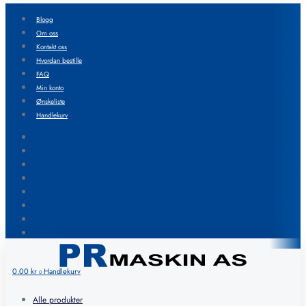
Blogg
Om oss
Kontakt oss
Hvordan bestille
FAQ
Min konto
Ønskeliste
Handlekurv
Blogg
Om oss
Kontakt oss
Hvordan bestille
FAQ
Min konto
Ønskeliste
Handlekurv
0.00
kr
Handlekurv
0
Alle produkter