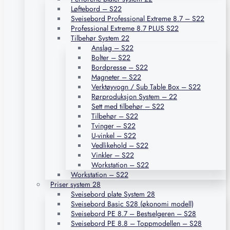
Løftebord – S22
Sveisebord Professional Extreme 8.7 – S22
Professional Extreme 8.7 PLUS S22
Tilbehør System 22
Anslag – S22
Bolter – S22
Bordpresse – S22
Magneter – S22
Verktøyvogn / Sub Table Box – S22
Rørproduksjon System – 22
Sett med tilbehør – S22
Tilbehør – S22
Tvinger – S22
U-vinkel – S22
Vedlikehold – S22
Vinkler – S22
Workstation – S22
Workstation – S22
Priser system 28
Sveisebord plate System 28
Sveisebord Basic S28 (økonomi modell)
Sveisebord PE 8.7 – Bestselgeren – S28
Sveisebord PE 8.8 – Toppmodellen – S28