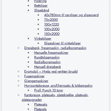
Polering
Rettsliper
Slipebånd
40x780mm til rørsliper og slipesverd
75×2000
100×1220
100×2000
150×2000
Vinkelsliper
Slipeskiver til vinkelsliper
Dreiebenk, fresemaskin, radialboremaskin
Manuelle fresemaskiner
Rundtslipemaskin
Radialboremaskin
Manuell dreiebenk
Eromobil – Hjelp ved verktøy brudd
Fugemaskiner
Gjengemaskiner
Horisontalpresse, profiljernsaks & lokkemaskin
Profi Punch 10 tonn
Kantpresse, platesaks, plateknekke, platevals,
plateavgrader
Platesaks
Platevals