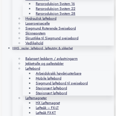
Rørproduksjon System 16
Rørproduksjon System 22
Rørproduksjon System 28
Hydraulisk løftebord
Lasersveisecelle
Siegmund Roterende Sveisebord
Skinnesystem
Skrustikke til Siegmund sveisebord
Vedlikehold
HMS, reoler, løftebord, løfteutstyr & sikkerhet
Balansert leddarm / avlastningarm
Jekketralle og pallestabler
Løftebord
Arbeidskrakk høydejusterbare
Mobile løftebord
Siegmund løftebord til sveisebord
Stasjonært løftebord
Stasjonært løftebord
Løftemagneter
HX Løftemagnet
Løfteåk – FX-LT
Løfteåk FX-KT