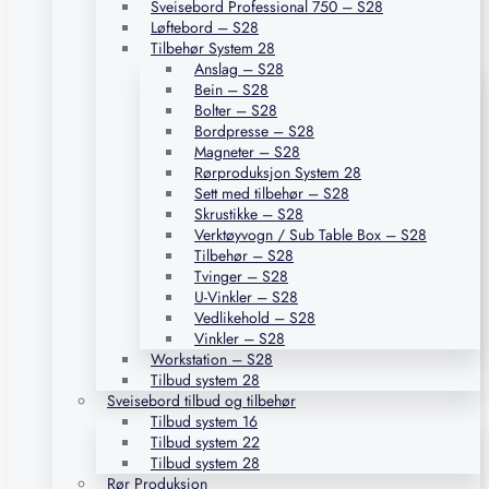
Sveisebord Professional 750 – S28
Løftebord – S28
Tilbehør System 28
Anslag – S28
Bein – S28
Bolter – S28
Bordpresse – S28
Magneter – S28
Rørproduksjon System 28
Sett med tilbehør – S28
Skrustikke – S28
Verktøyvogn / Sub Table Box – S28
Tilbehør – S28
Tvinger – S28
U-Vinkler – S28
Vedlikehold – S28
Vinkler – S28
Workstation – S28
Tilbud system 28
Sveisebord tilbud og tilbehør
Tilbud system 16
Tilbud system 22
Tilbud system 28
Rør Produksjon