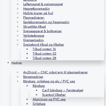
Løftemagnet & sveisemagnet
Magnetboremaskin
Mobile kraner på hjul
Plasmaskjærer-
Søyleboremaskin og fresemaskin
Skrustikke tilbud
Sveiseapparat & boltsveiser
Verkstedpresse
Gjengemaskin-
Sveisebord tilbud og tilbehør
Tilbud system 16
Tilbud system 22
Tilbud system 28
Maskiner
ArcDroid – CNC robot arm til plasmaskjærer
Beisemaskiner
Båndsag, sirkelsag og alu / PVC sag
Båndsag
Carif båndsag – Førstevalget
Scantool tilbehør
Aluminium og PVC sag
Sirkelsag