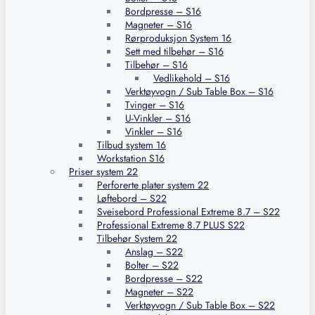
Bordpresse – S16
Magneter – S16
Rørproduksjon System 16
Sett med tilbehør – S16
Tilbehør – S16
Vedlikehold – S16
Verktøyvogn / Sub Table Box – S16
Tvinger – S16
U-Vinkler – S16
Vinkler – S16
Tilbud system 16
Workstation S16
Priser system 22
Perforerte plater system 22
Løftebord – S22
Sveisebord Professional Extreme 8.7 – S22
Professional Extreme 8.7 PLUS S22
Tilbehør System 22
Anslag – S22
Bolter – S22
Bordpresse – S22
Magneter – S22
Verktøyvogn / Sub Table Box – S22