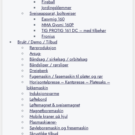
Fireball
Jordingsklemmer
Sveiseapparat, boltsveiser
Easymig 160
MMA Gysmi 160P
TIG PROTIG 161 DC – med tilbehør
Fronius
Brukt / Demo / Tilbud
Rørproduksjon
Avsug-
Båndsag / sirkelsag / orbitalsag
Båndsliper / rørsliper
Dreiebenk
Fugemaskin / fasemaskin til plater og rør
Horisontalpresse – Kantpresse – Platesaks –
lokkemaskin
Induksjonsvarme
Løftebord
Løftemagnet & sveisemagnet
Magnetboremaskin
Mobile kraner på hjul
Plasmaskjærer-
Søyleboremaskin og fresemaskin
Skrustikke tilbud