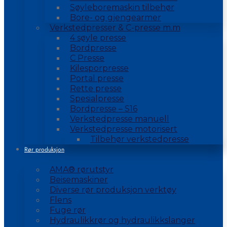
Søyleboremaskin tilbehør
Bore- og gjengearmer
Verkstedpresser & C-presse m.m
4 søyle presse
Bordpresse
C Presse
Kilesporpresse
Portal presse
Rette presse
Spesialpresse
Bordpresse – S16
Verkstedpresse manuell
Verkstedpresse motorisert
Tilbehør verkstedpresse
Rør produksjon
AMA® rørutstyr
Beisemaskiner
Diverse rør produksjon verktøy
Flens
Fuge rør
Hydraulikkrør og hydraulikkslanger