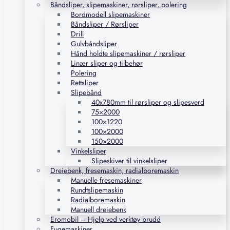
Båndsliper, slipemaskiner, rørsliper, polering
Bordmodell slipemaskiner
Båndsliper / Rørsliper
Drill
Gulvbåndsliper
Hånd holdte slipemaskiner / rørsliper
Linær sliper og tilbehør
Polering
Rettsliper
Slipebånd
40x780mm til rørsliper og slipesverd
75×2000
100×1220
100×2000
150×2000
Vinkelsliper
Slipeskiver til vinkelsliper
Dreiebenk, fresemaskin, radialboremaskin
Manuelle fresemaskiner
Rundtslipemaskin
Radialboremaskin
Manuell dreiebenk
Eromobil – Hjelp ved verktøy brudd
Fugemaskiner