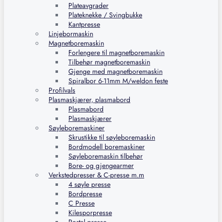
Plateavgrader
Plateknekke / Svingbukke
Kantpresse
Linjebormaskin
Magnetboremaskin
Forlengere til magnetboremaskin
Tilbehør magnetboremaskin
Gjenge med magnetboremaskin
Spiralbor 6-11mm M/weldon feste
Profilvals
Plasmaskjærer, plasmabord
Plasmabord
Plasmaskjærer
Søyleboremaskiner
Skrustikke til søyleboremaskin
Bordmodell boremaskiner
Søyleboremaskin tilbehør
Bore- og gjengearmer
Verkstedpresser & C-presse m.m
4 søyle presse
Bordpresse
C Presse
Kilesporpresse