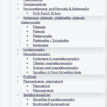
Gjengemaskiner
Horisontalpresse, profiljernsaks & lokkemaskin
Profi Punch 10 tonn
Kantpresse, platesaks, plateknekke, platevals,
plateavgrader
Platesaks
Platevals
Plateavgrader
Plateknekke / Svingbukke
Kantpresse
Linjebormaskin
Magnetboremaskin
Forlengere til magnetboremaskin
Tilbehør magnetboremaskin
Gjenge med magnetboremaskin
Spiralbor 6-11mm M/weldon feste
Profilvals
Plasmaskjærer, plasmabord
Plasmabord
Plasmaskjærer
Søyleboremaskiner
Skrustikke til søyleboremaskin
Bordmodell boremaskiner