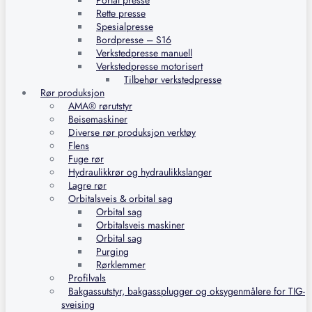
Portal presse
Rette presse
Spesialpresse
Bordpresse – S16
Verkstedpresse manuell
Verkstedpresse motorisert
Tilbehør verkstedpresse
Rør produksjon
AMA® rørutstyr
Beisemaskiner
Diverse rør produksjon verktøy
Flens
Fuge rør
Hydraulikkrør og hydraulikkslanger
Lagre rør
Orbitalsveis & orbital sag
Orbital sag
Orbitalsveis maskiner
Orbital sag
Purging
Rørklemmer
Profilvals
Bakgassutstyr, bakgassplugger og oksygenmålere for TIG-
sveising