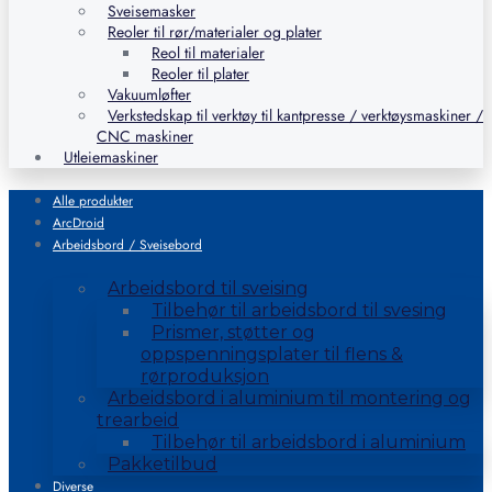
Sveisemasker
Reoler til rør/materialer og plater
Reol til materialer
Reoler til plater
Vakuumløfter
Verkstedskap til verktøy til kantpresse / verktøysmaskiner /
CNC maskiner
Utleiemaskiner
Alle produkter
ArcDroid
Arbeidsbord / Sveisebord
Arbeidsbord til sveising
Tilbehør til arbeidsbord til svesing
Prismer, støtter og
oppspenningsplater til flens &
rørproduksjon
Arbeidsbord i aluminium til montering og
trearbeid
Tilbehør til arbeidsbord i aluminium
Pakketilbud
Diverse