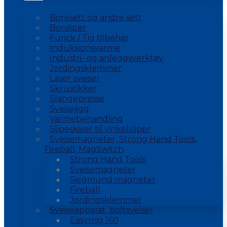
Boresett og andre sett
Borsliper
Furick / Tig tilbehør
Induksjonsvarme
Industri- og anleggsverktøy
Jordingsklemmer
Laser sveiser
Skrustikker
Slangepresse
Sveisejigg
Varmebehandling
Slipeskiver til vinkelsliper
Sveisemagneter, Strong Hand Tools,
Fireball, MagSwitch
Strong Hand Tools
Sveisemagneter
Siegmund magneter
Fireball
Jordingsklemmer
Sveiseapparat, boltsveiser
Easymig 160