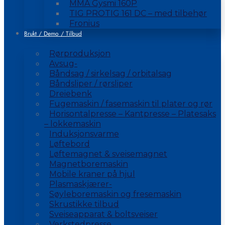
MMA Gysmi 160P
TIG PROTIG 161 DC – med tilbehør
Fronius
Brukt / Demo / Tilbud
Rørproduksjon
Avsug-
Båndsag / sirkelsag / orbitalsag
Båndsliper / rørsliper
Dreiebenk
Fugemaskin / fasemaskin til plater og rør
Horisontalpresse – Kantpresse – Platesaks
– lokkemaskin
Induksjonsvarme
Løftebord
Løftemagnet & sveisemagnet
Magnetboremaskin
Mobile kraner på hjul
Plasmaskjærer-
Søyleboremaskin og fresemaskin
Skrustikke tilbud
Sveiseapparat & boltsveiser
Verkstedpresse