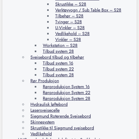
Skrustikke – S28
Verktøyvogn / Sub Table Box – S28
Tilbehør – S28
Tvinger – S28
U-Vinkler – S28
Vedlikehold – S28
Vinkler – S28
Workstation – S28
Tilbud system 28
Sveisebord tilbud og tilbehør
Tilbud system 16
Tilbud system 22
Tilbud system 28
Rør Produksjon
Rørproduksjon System 16
Rørproduksjon System 22
Rørproduksjon System 28
Hydraulisk løftebord
Lasersveisecelle
Siegmund Roterende Sveisebord
Skinnesystem
Skrustikke til Siegmund sveisebord
Vedlikehold