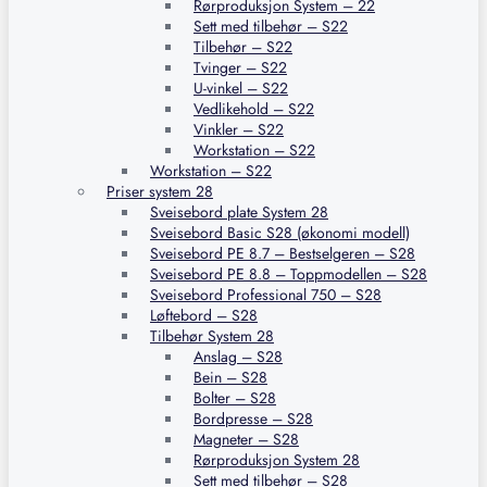
Rørproduksjon System – 22
Sett med tilbehør – S22
Tilbehør – S22
Tvinger – S22
U-vinkel – S22
Vedlikehold – S22
Vinkler – S22
Workstation – S22
Workstation – S22
Priser system 28
Sveisebord plate System 28
Sveisebord Basic S28 (økonomi modell)
Sveisebord PE 8.7 – Bestselgeren – S28
Sveisebord PE 8.8 – Toppmodellen – S28
Sveisebord Professional 750 – S28
Løftebord – S28
Tilbehør System 28
Anslag – S28
Bein – S28
Bolter – S28
Bordpresse – S28
Magneter – S28
Rørproduksjon System 28
Sett med tilbehør – S28