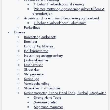
Tilbehør til arbeidsbord til svesing
Prismer, støtter og oppspenningsplater til flens &
rørproduksjon
Arbeidsbord i aluminium til montering og trearbeid
Tilbehør til arbeidsbord i aluminium
Pakketilbud
Diverse
Boresett og andre sett
Borsliper
Furick / Tig tilbehør
Induksjonsvarme
Industri- og anleggsverktøy
Jordingsklemmer
Laser sveiser
Skrustikker
Slangepresse
Sveisejigg
Varmebehandling
Slipeskiver til vinkelsliper
Sveisemagneter, Strong Hand Tools, Fireball, MagSwitch
Strong Hand Tools
Sveisemagneter
Siegmund magneter