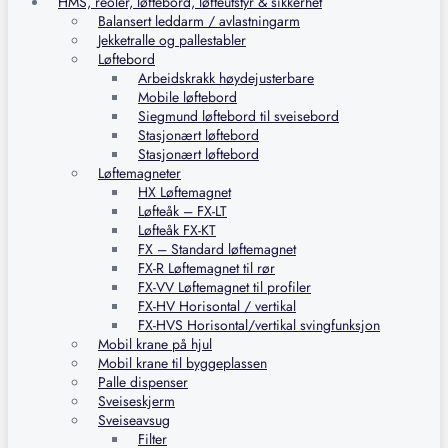
HMS, reoler, løftebord, løfteutstyr & sikkerhet
Balansert leddarm / avlastningarm
Jekketralle og pallestabler
Løftebord
Arbeidskrakk høydejusterbare
Mobile løftebord
Siegmund løftebord til sveisebord
Stasjonært løftebord
Stasjonært løftebord
Løftemagneter
HX Løftemagnet
Løfteåk – FX-LT
Løfteåk FX-KT
FX – Standard løftemagnet
FX-R Løftemagnet til rør
FX-VV Løftemagnet til profiler
FX-HV Horisontal / vertikal
FX-HVS Horisontal/vertikal svingfunksjon
Mobil krane på hjul
Mobil krane til byggeplassen
Palle dispenser
Sveiseskjerm
Sveiseavsug
Filter