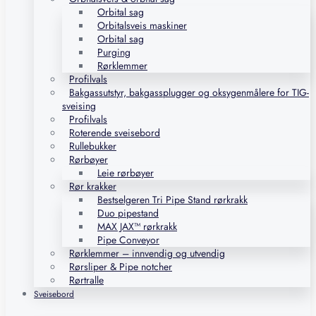
Orbital sag
Orbitalsveis maskiner
Orbital sag
Purging
Rørklemmer
Profilvals
Bakgassutstyr, bakgassplugger og oksygenmålere for TIG-
sveising
Profilvals
Roterende sveisebord
Rullebukker
Rørbøyer
Leie rørbøyer
Rør krakker
Bestselgeren Tri Pipe Stand rørkrakk
Duo pipestand
MAX JAX™ rørkrakk
Pipe Conveyor
Rørklemmer – innvendig og utvendig
Rørsliper & Pipe notcher
Rørtralle
Sveisebord