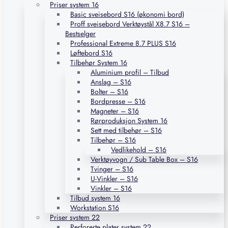
Priser system 16
Basic sveisebord S16 (økonomi bord)
Proff sveisebord Verktøystål X8.7 S16 –
Bestselger
Professional Extreme 8.7 PLUS S16
Løftebord S16
Tilbehør System 16
Aluminium profil – Tilbud
Anslag – S16
Bolter – S16
Bordpresse – S16
Magneter – S16
Rørproduksjon System 16
Sett med tilbehør – S16
Tilbehør – S16
Vedlikehold – S16
Verktøyvogn / Sub Table Box – S16
Tvinger – S16
U-Vinkler – S16
Vinkler – S16
Tilbud system 16
Workstation S16
Priser system 22
Perforerte plater system 22