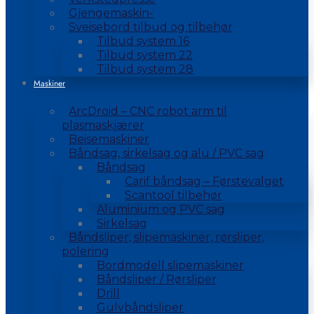
Gjengemaskin-
Sveisebord tilbud og tilbehør
Tilbud system 16
Tilbud system 22
Tilbud system 28
Maskiner
ArcDroid – CNC robot arm til
plasmaskjærer
Beisemaskiner
Båndsag, sirkelsag og alu / PVC sag
Båndsag
Carif båndsag – Førstevalget
Scantool tilbehør
Aluminium og PVC sag
Sirkelsag
Båndsliper, slipemaskiner, rørsliper,
polering
Bordmodell slipemaskiner
Båndsliper / Rørsliper
Drill
Gulvbåndsliper