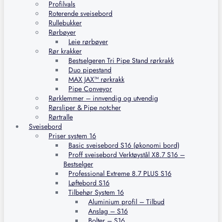
Profilvals
Roterende sveisebord
Rullebukker
Rørbøyer
Leie rørbøyer
Rør krakker
Bestselgeren Tri Pipe Stand rørkrakk
Duo pipestand
MAX JAX™ rørkrakk
Pipe Conveyor
Rørklemmer – innvendig og utvendig
Rørsliper & Pipe notcher
Rørtralle
Sveisebord
Priser system 16
Basic sveisebord S16 (økonomi bord)
Proff sveisebord Verktøystål X8.7 S16 –
Bestselger
Professional Extreme 8.7 PLUS S16
Løftebord S16
Tilbehør System 16
Aluminium profil – Tilbud
Anslag – S16
Bolter – S16