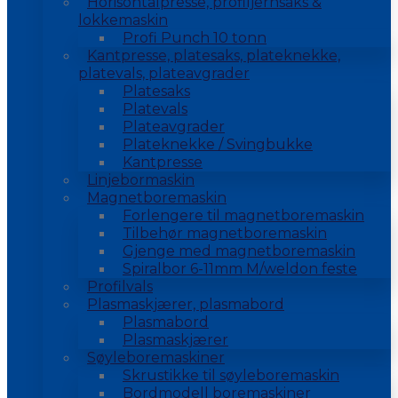
Horisontalpresse, profiljernsaks &
lokkemaskin
Profi Punch 10 tonn
Kantpresse, platesaks, plateknekke,
platevals, plateavgrader
Platesaks
Platevals
Plateavgrader
Plateknekke / Svingbukke
Kantpresse
Linjebormaskin
Magnetboremaskin
Forlengere til magnetboremaskin
Tilbehør magnetboremaskin
Gjenge med magnetboremaskin
Spiralbor 6-11mm M/weldon feste
Profilvals
Plasmaskjærer, plasmabord
Plasmabord
Plasmaskjærer
Søyleboremaskiner
Skrustikke til søyleboremaskin
Bordmodell boremaskiner