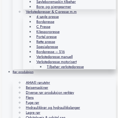
Søyleboremaskin tilbehør
Bore- og gjengearmer
Verkstedpresser & C-presse m.m
4 søyle presse
Bordpresse
C Presse
Kilesporpresse
Portal presse
Rette presse
Spesialpresse
Bordpresse – S16
Verkstedpresse manuell
Verkstedpresse motorisert
Tilbehør verkstedpresse
Rør produksjon
AMA® rørutstyr
Beisemaskiner
Diverse rør produksjon verktøy
Flens
Fuge rør
Hydraulikkrør og hydraulikkslanger
Lagre rør
Orbitalsveis & orbital sag