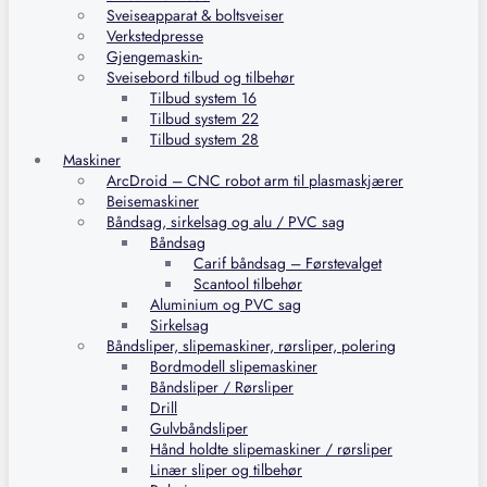
Sveiseapparat & boltsveiser
Verkstedpresse
Gjengemaskin-
Sveisebord tilbud og tilbehør
Tilbud system 16
Tilbud system 22
Tilbud system 28
Maskiner
ArcDroid – CNC robot arm til plasmaskjærer
Beisemaskiner
Båndsag, sirkelsag og alu / PVC sag
Båndsag
Carif båndsag – Førstevalget
Scantool tilbehør
Aluminium og PVC sag
Sirkelsag
Båndsliper, slipemaskiner, rørsliper, polering
Bordmodell slipemaskiner
Båndsliper / Rørsliper
Drill
Gulvbåndsliper
Hånd holdte slipemaskiner / rørsliper
Linær sliper og tilbehør