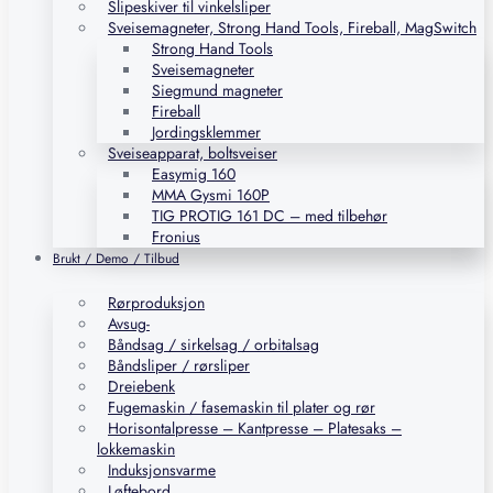
Slipeskiver til vinkelsliper
Sveisemagneter, Strong Hand Tools, Fireball, MagSwitch
Strong Hand Tools
Sveisemagneter
Siegmund magneter
Fireball
Jordingsklemmer
Sveiseapparat, boltsveiser
Easymig 160
MMA Gysmi 160P
TIG PROTIG 161 DC – med tilbehør
Fronius
Brukt / Demo / Tilbud
Rørproduksjon
Avsug-
Båndsag / sirkelsag / orbitalsag
Båndsliper / rørsliper
Dreiebenk
Fugemaskin / fasemaskin til plater og rør
Horisontalpresse – Kantpresse – Platesaks –
lokkemaskin
Induksjonsvarme
Løftebord