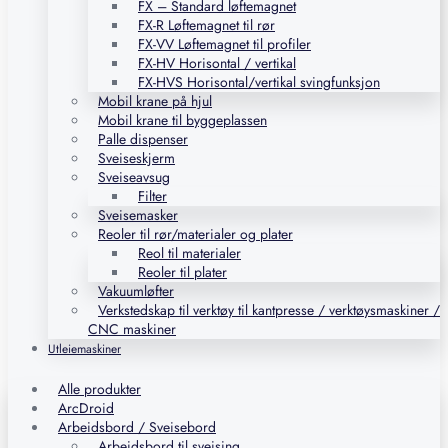
FX – Standard løftemagnet
FX-R Løftemagnet til rør
FX-VV Løftemagnet til profiler
FX-HV Horisontal / vertikal
FX-HVS Horisontal/vertikal svingfunksjon
Mobil krane på hjul
Mobil krane til byggeplassen
Palle dispenser
Sveiseskjerm
Sveiseavsug
Filter
Sveisemasker
Reoler til rør/materialer og plater
Reol til materialer
Reoler til plater
Vakuumløfter
Verkstedskap til verktøy til kantpresse / verktøysmaskiner /
CNC maskiner
Utleiemaskiner
Alle produkter
ArcDroid
Arbeidsbord / Sveisebord
Arbeidsbord til sveising