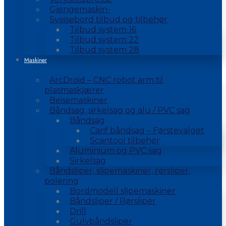
Gjengemaskin-
Sveisebord tilbud og tilbehør
Tilbud system 16
Tilbud system 22
Tilbud system 28
Maskiner
ArcDroid – CNC robot arm til
plasmaskjærer
Beisemaskiner
Båndsag, sirkelsag og alu / PVC sag
Båndsag
Carif båndsag – Førstevalget
Scantool tilbehør
Aluminium og PVC sag
Sirkelsag
Båndsliper, slipemaskiner, rørsliper,
polering
Bordmodell slipemaskiner
Båndsliper / Rørsliper
Drill
Gulvbåndsliper