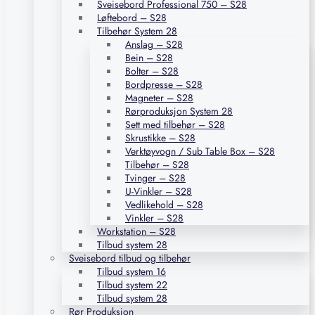
Sveisebord Professional 750 – S28
Løftebord – S28
Tilbehør System 28
Anslag – S28
Bein – S28
Bolter – S28
Bordpresse – S28
Magneter – S28
Rørproduksjon System 28
Sett med tilbehør – S28
Skrustikke – S28
Verktøyvogn / Sub Table Box – S28
Tilbehør – S28
Tvinger – S28
U-Vinkler – S28
Vedlikehold – S28
Vinkler – S28
Workstation – S28
Tilbud system 28
Sveisebord tilbud og tilbehør
Tilbud system 16
Tilbud system 22
Tilbud system 28
Rør Produksjon