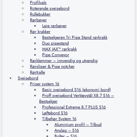
Profilvals
Roterende sveisebord
Rullebukker
Rørbøyer
Leie rørbøyer
Rør krakker
Bestselgeren Tri Pipe Stand rørkrakk
Duo pipestand
MAX JAX™ rørkrakk
Pipe Conveyor
Rørklemmer – innvendig og utvendig
Rørsliper & Pipe notcher
Rørtralle
Sveisebord
Priser system 16
Basic sveisebord S16 (økonomi bord)
Proff sveisebord Verktøystål X8.7 S16 –
Bestselger
Professional Extreme 8.7 PLUS S16
Løftebord S16
Tilbehør System 16
Aluminium profil – Tilbud
Anslag – S16
Bolter – S16