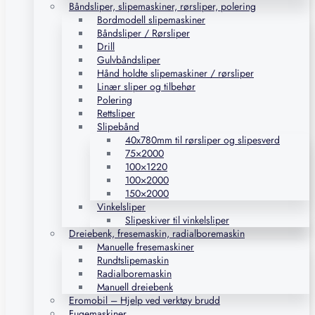
Båndsliper, slipemaskiner, rørsliper, polering
Bordmodell slipemaskiner
Båndsliper / Rørsliper
Drill
Gulvbåndsliper
Hånd holdte slipemaskiner / rørsliper
Linær sliper og tilbehør
Polering
Rettsliper
Slipebånd
40x780mm til rørsliper og slipesverd
75×2000
100×1220
100×2000
150×2000
Vinkelsliper
Slipeskiver til vinkelsliper
Dreiebenk, fresemaskin, radialboremaskin
Manuelle fresemaskiner
Rundtslipemaskin
Radialboremaskin
Manuell dreiebenk
Eromobil – Hjelp ved verktøy brudd
Fugemaskiner