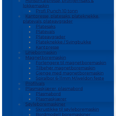
Horisontalpresse, profiljernsaks &
lokkemaskin
Profi Punch 10 tonn
Kantpresse, platesaks, plateknekke,
platevals, plateavgrader
Platesaks
Platevals
Plateavgrader
Plateknekke / Svingbukke
Kantpresse
Linjebormaskin
Magnetboremaskin
Forlengere til magnetboremaskin
Tilbehør magnetboremaskin
Gjenge med magnetboremaskin
Spiralbor 6-11mm M/weldon feste
Profilvals
Plasmaskjærer, plasmabord
Plasmabord
Plasmaskjærer
Søyleboremaskiner
Skrustikke til søyleboremaskin
Bordmodell boremaskiner