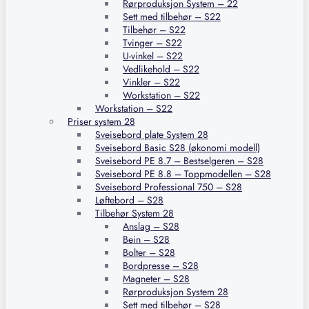
Rørproduksjon System – 22
Sett med tilbehør – S22
Tilbehør – S22
Tvinger – S22
U-vinkel – S22
Vedlikehold – S22
Vinkler – S22
Workstation – S22
Workstation – S22
Priser system 28
Sveisebord plate System 28
Sveisebord Basic S28 (økonomi modell)
Sveisebord PE 8.7 – Bestselgeren – S28
Sveisebord PE 8.8 – Toppmodellen – S28
Sveisebord Professional 750 – S28
Løftebord – S28
Tilbehør System 28
Anslag – S28
Bein – S28
Bolter – S28
Bordpresse – S28
Magneter – S28
Rørproduksjon System 28
Sett med tilbehør – S28