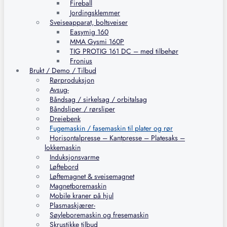
Fireball
Jordingsklemmer
Sveiseapparat, boltsveiser
Easymig 160
MMA Gysmi 160P
TIG PROTIG 161 DC – med tilbehør
Fronius
Brukt / Demo / Tilbud
Rørproduksjon
Avsug-
Båndsag / sirkelsag / orbitalsag
Båndsliper / rørsliper
Dreiebenk
Fugemaskin / fasemaskin til plater og rør
Horisontalpresse – Kantpresse – Platesaks –
lokkemaskin
Induksjonsvarme
Løftebord
Løftemagnet & sveisemagnet
Magnetboremaskin
Mobile kraner på hjul
Plasmaskjærer-
Søyleboremaskin og fresemaskin
Skrustikke tilbud