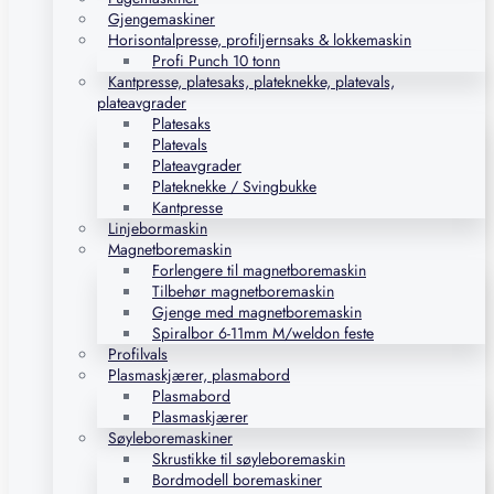
Gjengemaskiner
Horisontalpresse, profiljernsaks & lokkemaskin
Profi Punch 10 tonn
Kantpresse, platesaks, plateknekke, platevals,
plateavgrader
Platesaks
Platevals
Plateavgrader
Plateknekke / Svingbukke
Kantpresse
Linjebormaskin
Magnetboremaskin
Forlengere til magnetboremaskin
Tilbehør magnetboremaskin
Gjenge med magnetboremaskin
Spiralbor 6-11mm M/weldon feste
Profilvals
Plasmaskjærer, plasmabord
Plasmabord
Plasmaskjærer
Søyleboremaskiner
Skrustikke til søyleboremaskin
Bordmodell boremaskiner