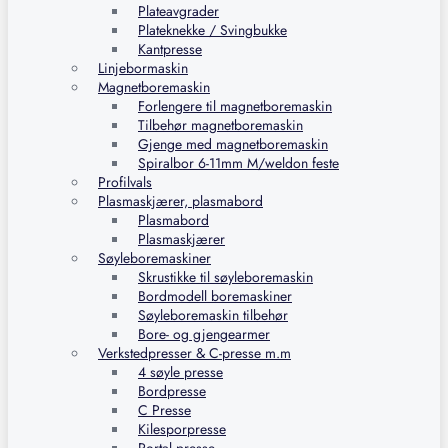
Plateavgrader
Plateknekke / Svingbukke
Kantpresse
Linjebormaskin
Magnetboremaskin
Forlengere til magnetboremaskin
Tilbehør magnetboremaskin
Gjenge med magnetboremaskin
Spiralbor 6-11mm M/weldon feste
Profilvals
Plasmaskjærer, plasmabord
Plasmabord
Plasmaskjærer
Søyleboremaskiner
Skrustikke til søyleboremaskin
Bordmodell boremaskiner
Søyleboremaskin tilbehør
Bore- og gjengearmer
Verkstedpresser & C-presse m.m
4 søyle presse
Bordpresse
C Presse
Kilesporpresse