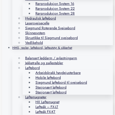
Rørproduksjon System 16
Rørproduksjon System 22
Rørproduksjon System 28
Hydraulisk løftebord
Lasersveisecelle
Siegmund Roterende Sveisebord
Skinnesystem
Skrustikke til Siegmund sveisebord
Vedlikehold
HMS, reoler, løftebord, løfteutstyr & sikkerhet
Balansert leddarm / avlastningarm
Jekketralle og pallestabler
Løftebord
Arbeidskrakk høydejusterbare
Mobile løftebord
Siegmund løftebord til sveisebord
Stasjonært løftebord
Stasjonært løftebord
Løftemagneter
HX Løftemagnet
Løfteåk – FX-LT
Løfteåk FX-KT