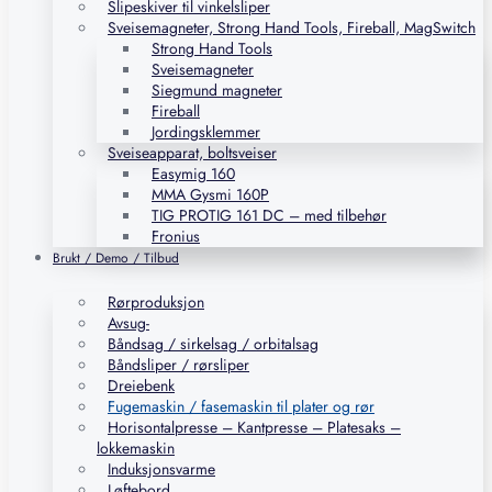
Slipeskiver til vinkelsliper
Sveisemagneter, Strong Hand Tools, Fireball, MagSwitch
Strong Hand Tools
Sveisemagneter
Siegmund magneter
Fireball
Jordingsklemmer
Sveiseapparat, boltsveiser
Easymig 160
MMA Gysmi 160P
TIG PROTIG 161 DC – med tilbehør
Fronius
Brukt / Demo / Tilbud
Rørproduksjon
Avsug-
Båndsag / sirkelsag / orbitalsag
Båndsliper / rørsliper
Dreiebenk
Fugemaskin / fasemaskin til plater og rør
Horisontalpresse – Kantpresse – Platesaks –
lokkemaskin
Induksjonsvarme
Løftebord