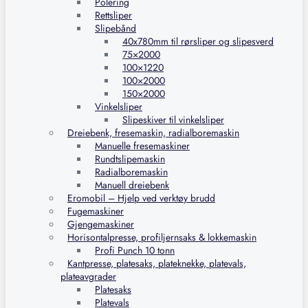
Polering
Rettsliper
Slipebånd
40x780mm til rørsliper og slipesverd
75×2000
100×1220
100×2000
150×2000
Vinkelsliper
Slipeskiver til vinkelsliper
Dreiebenk, fresemaskin, radialboremaskin
Manuelle fresemaskiner
Rundtslipemaskin
Radialboremaskin
Manuell dreiebenk
Eromobil – Hjelp ved verktøy brudd
Fugemaskiner
Gjengemaskiner
Horisontalpresse, profiljernsaks & lokkemaskin
Profi Punch 10 tonn
Kantpresse, platesaks, plateknekke, platevals,
plateavgrader
Platesaks
Platevals