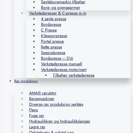
Søyleboremaskin tilbehør
Bore- og gjengearmer
Verkstedpresser & C-presse m.m
4 søyle presse
Bordpresse
C Presse
Kilesporpresse
Portal presse
Rette presse
Spesialpresse
Bordpresse – S16
Verkstedpresse manuell
Verkstedpresse motorisert
Tilbehør verkstedpresse
Rør produksjon
AMA® rørutstyr
Beisemaskiner
Diverse rør produksjon verktøy
Flens
Fuge rør
Hydraulikkrør og hydraulikkslanger
Lagre rør
Orbitalsveis & orbital sag