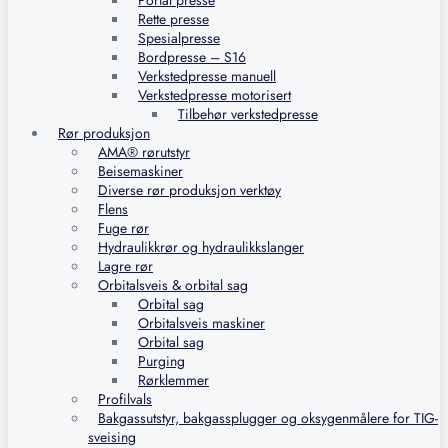
Portal presse
Rette presse
Spesialpresse
Bordpresse – S16
Verkstedpresse manuell
Verkstedpresse motorisert
Tilbehør verkstedpresse
Rør produksjon
AMA® rørutstyr
Beisemaskiner
Diverse rør produksjon verktøy
Flens
Fuge rør
Hydraulikkrør og hydraulikkslanger
Lagre rør
Orbitalsveis & orbital sag
Orbital sag
Orbitalsveis maskiner
Orbital sag
Purging
Rørklemmer
Profilvals
Bakgassutstyr, bakgassplugger og oksygenmålere for TIG-
sveising