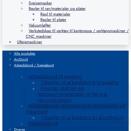
Sveisemasker
Reoler til rør/materialer og plater
Reol til materialer
Reoler til plater
Vakuumløfter
Verkstedskap til verktøy til kantpresse / verktøysmaskiner /
CNC maskiner
Utleiemaskiner
Alle produkter
ArcDroid
Arbeidsbord / Sveisebord
Arbeidsbord til sveising
Tilbehør til arbeidsbord til svesing
Prismer, støtter og
oppspenningsplater til flens &
rørproduksjon
Arbeidsbord i aluminium til montering og
trearbeid
Tilbehør til arbeidsbord i aluminium
Pakketilbud
Diverse