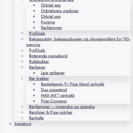
Orbital sag
Orbitalsveis maskiner
Orbital sag
Purging
Rørklemmer
Profilvals
Bakgassutstyr, bakgassplugger og oksygenmålere for TIG-
sveising
Profilvals
Roterende sveisebord
Rullebukker
Rørbøyer
Leie rørbøyer
Rør krakker
Bestselgeren Tri Pipe Stand rørkrakk
Duo pipestand
MAX JAX™ rørkrakk
Pipe Conveyor
Rørklemmer – innvendig og utvendig
Rørsliper & Pipe notcher
Rørtralle
Sveisebord