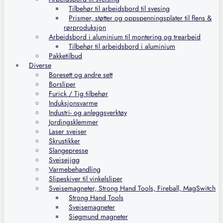
Tilbehør til arbeidsbord til svesing
Prismer, støtter og oppspenningsplater til flens &
rørproduksjon
Arbeidsbord i aluminium til montering og trearbeid
Tilbehør til arbeidsbord i aluminium
Pakketilbud
Diverse
Boresett og andre sett
Borsliper
Furick / Tig tilbehør
Induksjonsvarme
Industri- og anleggsverktøy
Jordingsklemmer
Laser sveiser
Skrustikker
Slangepresse
Sveisejigg
Varmebehandling
Slipeskiver til vinkelsliper
Sveisemagneter, Strong Hand Tools, Fireball, MagSwitch
Strong Hand Tools
Sveisemagneter
Siegmund magneter