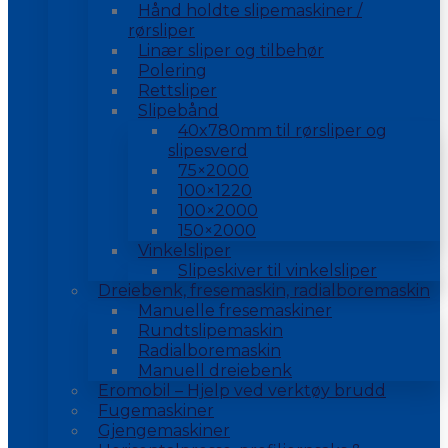
Hånd holdte slipemaskiner /
rørsliper
Linær sliper og tilbehør
Polering
Rettsliper
Slipebånd
40x780mm til rørsliper og
slipesverd
75×2000
100×1220
100×2000
150×2000
Vinkelsliper
Slipeskiver til vinkelsliper
Dreiebenk, fresemaskin, radialboremaskin
Manuelle fresemaskiner
Rundtslipemaskin
Radialboremaskin
Manuell dreiebenk
Eromobil – Hjelp ved verktøy brudd
Fugemaskiner
Gjengemaskiner