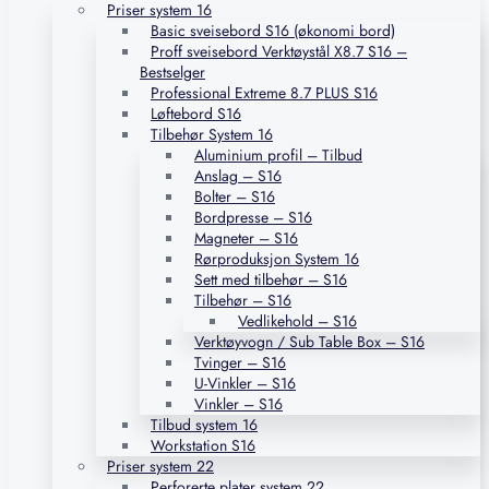
Priser system 16
Basic sveisebord S16 (økonomi bord)
Proff sveisebord Verktøystål X8.7 S16 –
Bestselger
Professional Extreme 8.7 PLUS S16
Løftebord S16
Tilbehør System 16
Aluminium profil – Tilbud
Anslag – S16
Bolter – S16
Bordpresse – S16
Magneter – S16
Rørproduksjon System 16
Sett med tilbehør – S16
Tilbehør – S16
Vedlikehold – S16
Verktøyvogn / Sub Table Box – S16
Tvinger – S16
U-Vinkler – S16
Vinkler – S16
Tilbud system 16
Workstation S16
Priser system 22
Perforerte plater system 22