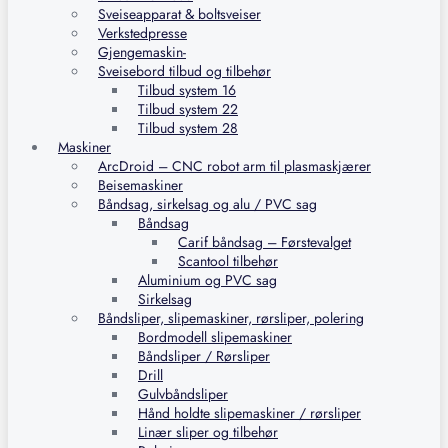
Sveiseapparat & boltsveiser
Verkstedpresse
Gjengemaskin-
Sveisebord tilbud og tilbehør
Tilbud system 16
Tilbud system 22
Tilbud system 28
Maskiner
ArcDroid – CNC robot arm til plasmaskjærer
Beisemaskiner
Båndsag, sirkelsag og alu / PVC sag
Båndsag
Carif båndsag – Førstevalget
Scantool tilbehør
Aluminium og PVC sag
Sirkelsag
Båndsliper, slipemaskiner, rørsliper, polering
Bordmodell slipemaskiner
Båndsliper / Rørsliper
Drill
Gulvbåndsliper
Hånd holdte slipemaskiner / rørsliper
Linær sliper og tilbehør