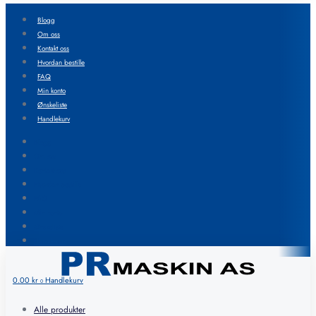
Blogg
Om oss
Kontakt oss
Hvordan bestille
FAQ
Min konto
Ønskeliste
Handlekurv
Blogg
Om oss
Kontakt oss
Hvordan bestille
FAQ
Min konto
Ønskeliste
Handlekurv
0.00
kr
Handlekurv
0
Alle produkter