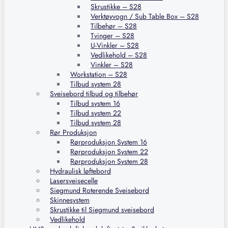
Skrustikke – S28
Verktøyvogn / Sub Table Box – S28
Tilbehør – S28
Tvinger – S28
U-Vinkler – S28
Vedlikehold – S28
Vinkler – S28
Workstation – S28
Tilbud system 28
Sveisebord tilbud og tilbehør
Tilbud system 16
Tilbud system 22
Tilbud system 28
Rør Produksjon
Rørproduksjon System 16
Rørproduksjon System 22
Rørproduksjon System 28
Hydraulisk løftebord
Lasersveisecelle
Siegmund Roterende Sveisebord
Skinnesystem
Skrustikke til Siegmund sveisebord
Vedlikehold