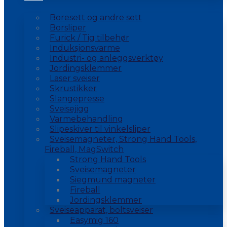
Boresett og andre sett
Borsliper
Furick / Tig tilbehør
Induksjonsvarme
Industri- og anleggsverktøy
Jordingsklemmer
Laser sveiser
Skrustikker
Slangepresse
Sveisejigg
Varmebehandling
Slipeskiver til vinkelsliper
Sveisemagneter, Strong Hand Tools,
Fireball, MagSwitch
Strong Hand Tools
Sveisemagneter
Siegmund magneter
Fireball
Jordingsklemmer
Sveiseapparat, boltsveiser
Easymig 160