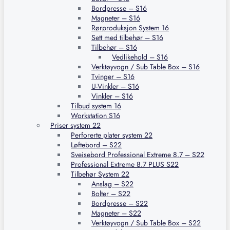
Bordpresse – S16
Magneter – S16
Rørproduksjon System 16
Sett med tilbehør – S16
Tilbehør – S16
Vedlikehold – S16
Verktøyvogn / Sub Table Box – S16
Tvinger – S16
U-Vinkler – S16
Vinkler – S16
Tilbud system 16
Workstation S16
Priser system 22
Perforerte plater system 22
Løftebord – S22
Sveisebord Professional Extreme 8.7 – S22
Professional Extreme 8.7 PLUS S22
Tilbehør System 22
Anslag – S22
Bolter – S22
Bordpresse – S22
Magneter – S22
Verktøyvogn / Sub Table Box – S22