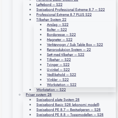
Løftebord – S22
Sveisebord Professional Extreme 8.7 – S22
Professional Extreme 8.7 PLUS S22
Tilbehør System 22
Anslag – S22
Bolter – S22
Bordpresse – S22
Magneter – S22
Verktøyvogn / Sub Table Box – S22
Rørproduksjon System – 22
Sett med tilbehør – S22
Tilbehør – S22
Tvinger – S22
U-vinkel – S22
Vedlikehold – S22
Vinkler – S22
Workstation – S22
Workstation – S22
Priser system 28
Sveisebord plate System 28
Sveisebord Basic S28 (økonomi modell)
Sveisebord PE 8.7 – Bestselgeren – S28
Sveisebord PE 8.8 – Toppmodellen – S28