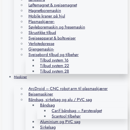
Løftemagnet & sveisemagnet
Magnetboremaskin
Mobile kraner på hjul
Plasmaskjærer-
Søyleboremaskin og fresemaskin
Skrustikke tilbud
Sveiseapparat & boltsveiser
Verkstedpresse
Gjengemaskin-
Sveisebord tilbud og tilbehør
Tilbud system 16
Tilbud system 22
Tilbud system 28
Maskiner
ArcDroid – CNC robot arm til plasmaskjærer
Beisemaskiner
Båndsag, sirkelsag og alu / PVC sag
Båndsag
Carif båndsag – Førstevalget
Scantool tilbehør
Aluminium og PVC sag
Sirkelsag