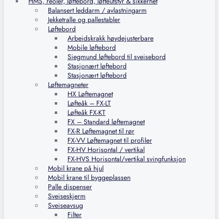
HMS, reoler, løftebord, løfteutstyr & sikkerhet
Balansert leddarm / avlastningarm
Jekketralle og pallestabler
Løftebord
Arbeidskrakk høydejusterbare
Mobile løftebord
Siegmund løftebord til sveisebord
Stasjonært løftebord
Stasjonært løftebord
Løftemagneter
HX Løftemagnet
Løfteåk – FX-LT
Løfteåk FX-KT
FX – Standard løftemagnet
FX-R Løftemagnet til rør
FX-VV Løftemagnet til profiler
FX-HV Horisontal / vertikal
FX-HVS Horisontal/vertikal svingfunksjon
Mobil krane på hjul
Mobil krane til byggeplassen
Palle dispenser
Sveiseskjerm
Sveiseavsug
Filter