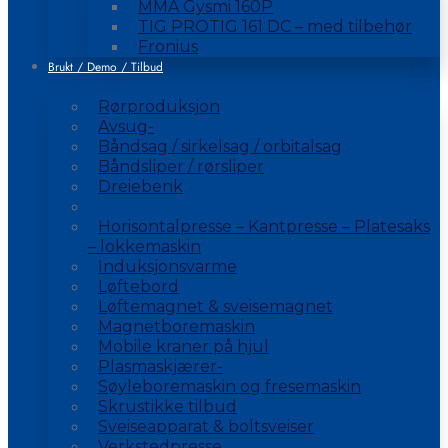
MMA Gysmi 160P
TIG PROTIG 161 DC – med tilbehør
Fronius
Brukt / Demo / Tilbud
Rørproduksjon
Avsug-
Båndsag / sirkelsag / orbitalsag
Båndsliper / rørsliper
Dreiebenk
Fugemaskin / fasemaskin til plater og rør
Horisontalpresse – Kantpresse – Platesaks
– lokkemaskin
Induksjonsvarme
Løftebord
Løftemagnet & sveisemagnet
Magnetboremaskin
Mobile kraner på hjul
Plasmaskjærer-
Søyleboremaskin og fresemaskin
Skrustikke tilbud
Sveiseapparat & boltsveiser
Verkstedpresse