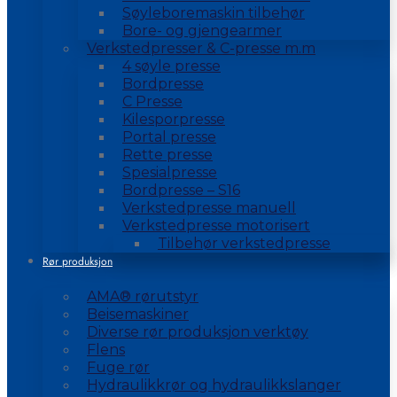
Søyleboremaskin tilbehør
Bore- og gjengearmer
Verkstedpresser & C-presse m.m
4 søyle presse
Bordpresse
C Presse
Kilesporpresse
Portal presse
Rette presse
Spesialpresse
Bordpresse – S16
Verkstedpresse manuell
Verkstedpresse motorisert
Tilbehør verkstedpresse
Rør produksjon
AMA® rørutstyr
Beisemaskiner
Diverse rør produksjon verktøy
Flens
Fuge rør
Hydraulikkrør og hydraulikkslanger