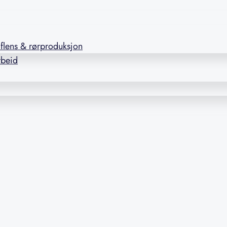
l flens & rørproduksjon
rbeid