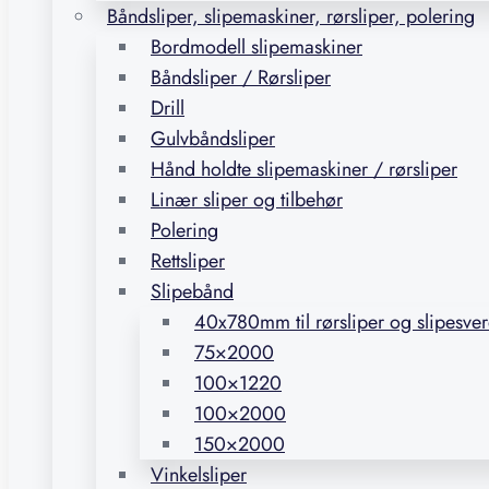
Båndsliper, slipemaskiner, rørsliper, polering
Bordmodell slipemaskiner
Båndsliper / Rørsliper
Drill
Gulvbåndsliper
Hånd holdte slipemaskiner / rørsliper
Linær sliper og tilbehør
Polering
Rettsliper
Slipebånd
40x780mm til rørsliper og slipesve
75×2000
100×1220
100×2000
150×2000
Vinkelsliper