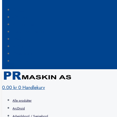
Blogg
Om oss
Kontakt oss
Hvordan bestille
FAQ
Min konto
Ønskeliste
Handlekurv
0.00
kr
0
Handlekurv
Alle produkter
ArcDroid
Arbeidsbord / Sveisebord