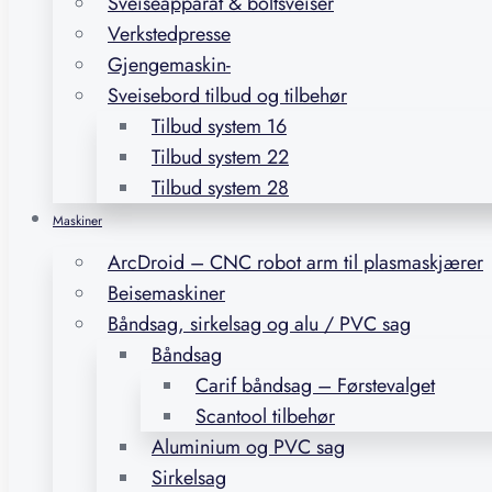
Sveiseapparat & boltsveiser
Verkstedpresse
Gjengemaskin-
Sveisebord tilbud og tilbehør
Tilbud system 16
Tilbud system 22
Tilbud system 28
Maskiner
ArcDroid – CNC robot arm til plasmaskjærer
Beisemaskiner
Båndsag, sirkelsag og alu / PVC sag
Båndsag
Carif båndsag – Førstevalget
Scantool tilbehør
Aluminium og PVC sag
Sirkelsag