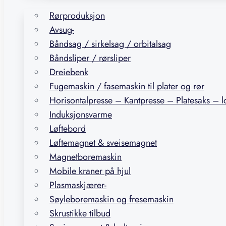
Rørproduksjon
Avsug-
Båndsag / sirkelsag / orbitalsag
Båndsliper / rørsliper
Dreiebenk
Fugemaskin / fasemaskin til plater og rør
Horisontalpresse – Kantpresse – Platesaks – 
Induksjonsvarme
Løftebord
Løftemagnet & sveisemagnet
Magnetboremaskin
Mobile kraner på hjul
Plasmaskjærer-
Søyleboremaskin og fresemaskin
Skrustikke tilbud