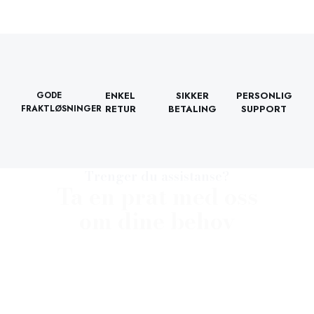
GODE
ENKEL
SIKKER
PERSONLIG
FRAKTLØSNINGER
RETUR
BETALING
SUPPORT
Trenger du assistanse?
Ta en prat med oss
om dine behov