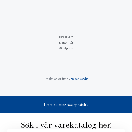
Personvern
Kjøpsvilkår
Miljøfyrtårn
Utviklet og driftet av
Bølgen Media
Leter du etter noe spesielt?
Søk i vår varekatalog her: