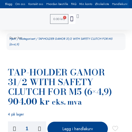
Blogg
Om oss
Kontakt oss
Hvordan bestille
FAQ
Min konto
Ønskeliste
Handlekurv
0
0.00
kr
Arbeidsbord / Sveisebord
Brukt / Demo / Tilbud
Rør produksjon
HMS, reoler, løftebord, løfteutstyr & sikkerhet
Du er her:
Hjem
/
Ukategorisert
/ TAP-HOLDER GAMOR 31/2 WITH SAFETY CLUTCH FOR M5
(6×4,9)
TAP-HOLDER GAMOR
31/2 WITH SAFETY
CLUTCH FOR M5 (6×4,9)
904.00
kr
eks. mva
4 på lager
Legg i handlekurv