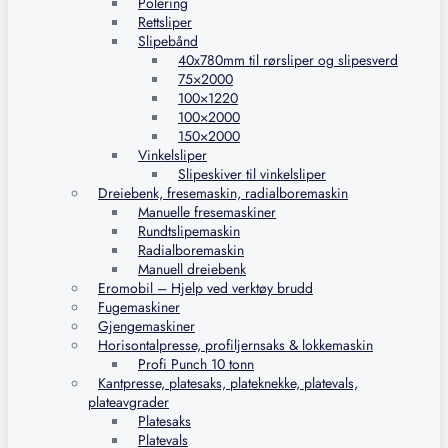
Polering
Rettsliper
Slipebånd
40x780mm til rørsliper og slipesverd
75×2000
100×1220
100×2000
150×2000
Vinkelsliper
Slipeskiver til vinkelsliper
Dreiebenk, fresemaskin, radialboremaskin
Manuelle fresemaskiner
Rundtslipemaskin
Radialboremaskin
Manuell dreiebenk
Eromobil – Hjelp ved verktøy brudd
Fugemaskiner
Gjengemaskiner
Horisontalpresse, profiljernsaks & lokkemaskin
Profi Punch 10 tonn
Kantpresse, platesaks, plateknekke, platevals,
plateavgrader
Platesaks
Platevals