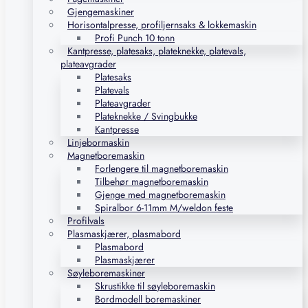
Gjengemaskiner
Horisontalpresse, profiljernsaks & lokkemaskin
Profi Punch 10 tonn
Kantpresse, platesaks, plateknekke, platevals,
plateavgrader
Platesaks
Platevals
Plateavgrader
Plateknekke / Svingbukke
Kantpresse
Linjebormaskin
Magnetboremaskin
Forlengere til magnetboremaskin
Tilbehør magnetboremaskin
Gjenge med magnetboremaskin
Spiralbor 6-11mm M/weldon feste
Profilvals
Plasmaskjærer, plasmabord
Plasmabord
Plasmaskjærer
Søyleboremaskiner
Skrustikke til søyleboremaskin
Bordmodell boremaskiner