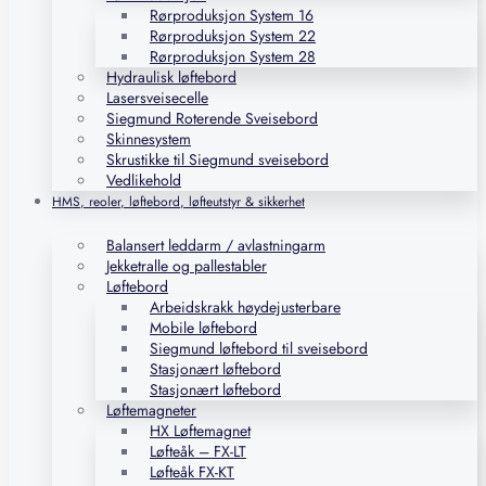
Rørproduksjon System 16
Rørproduksjon System 22
Rørproduksjon System 28
Hydraulisk løftebord
Lasersveisecelle
Siegmund Roterende Sveisebord
Skinnesystem
Skrustikke til Siegmund sveisebord
Vedlikehold
HMS, reoler, løftebord, løfteutstyr & sikkerhet
Balansert leddarm / avlastningarm
Jekketralle og pallestabler
Løftebord
Arbeidskrakk høydejusterbare
Mobile løftebord
Siegmund løftebord til sveisebord
Stasjonært løftebord
Stasjonært løftebord
Løftemagneter
HX Løftemagnet
Løfteåk – FX-LT
Løfteåk FX-KT