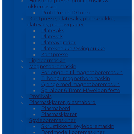
Horisontalpresse, profiljernsaks &
lokkemaskin
Profi Punch 10 tonn
Kantpresse, platesaks, plateknekke,
platevals, plateavgrader
Platesaks
Platevals
Plateavgrader
Plateknekke / Svingbukke
Kantpresse
Linjebormaskin
Magnetboremaskin
Forlengere til magnetboremaskin
Tilbehør magnetboremaskin
Gjenge med magnetboremaskin
Spiralbor 6-11mm M/weldon feste
Profilvals
Plasmaskjærer, plasmabord
Plasmabord
Plasmaskjærer
Søyleboremaskiner
Skrustikke til søyleboremaskin
Bordmodell boremaskiner