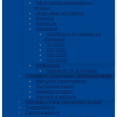
Hånd holdte slipemaskiner /
rørsliper
Linær sliper og tilbehør
Polering
Rettsliper
Slipebånd
40x780mm til rørsliper og
slipesverd
75×2000
100×1220
100×2000
150×2000
Vinkelsliper
Slipeskiver til vinkelsliper
Dreiebenk, fresemaskin, radialboremaskin
Manuelle fresemaskiner
Rundtslipemaskin
Radialboremaskin
Manuell dreiebenk
Eromobil – Hjelp ved verktøy brudd
Fugemaskiner
Gjengemaskiner