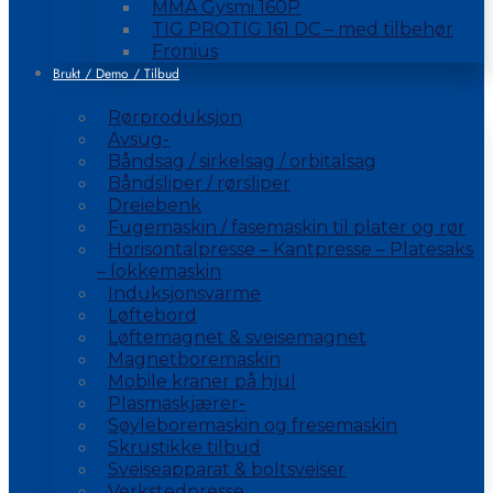
MMA Gysmi 160P
TIG PROTIG 161 DC – med tilbehør
Fronius
Brukt / Demo / Tilbud
Rørproduksjon
Avsug-
Båndsag / sirkelsag / orbitalsag
Båndsliper / rørsliper
Dreiebenk
Fugemaskin / fasemaskin til plater og rør
Horisontalpresse – Kantpresse – Platesaks
– lokkemaskin
Induksjonsvarme
Løftebord
Løftemagnet & sveisemagnet
Magnetboremaskin
Mobile kraner på hjul
Plasmaskjærer-
Søyleboremaskin og fresemaskin
Skrustikke tilbud
Sveiseapparat & boltsveiser
Verkstedpresse