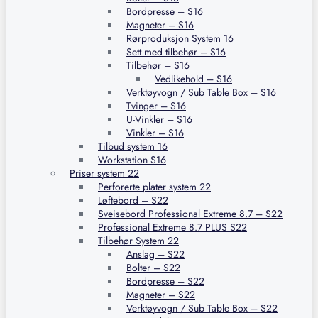
Bordpresse – S16
Magneter – S16
Rørproduksjon System 16
Sett med tilbehør – S16
Tilbehør – S16
Vedlikehold – S16
Verktøyvogn / Sub Table Box – S16
Tvinger – S16
U-Vinkler – S16
Vinkler – S16
Tilbud system 16
Workstation S16
Priser system 22
Perforerte plater system 22
Løftebord – S22
Sveisebord Professional Extreme 8.7 – S22
Professional Extreme 8.7 PLUS S22
Tilbehør System 22
Anslag – S22
Bolter – S22
Bordpresse – S22
Magneter – S22
Verktøyvogn / Sub Table Box – S22