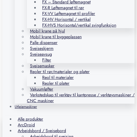
FX – Standard løftemagnet
FX-R Løftemagnet til rør
FX-VV Løftemagnet til profiler
FX-HV Horisontal / vertikal
FX-HVS Horisontal/vertikal svingfunksjon
Mobil krane på hjul
Mobil krane til byggeplassen
Palle dispenser
Sveiseskjerm
Sveiseavsug
Filter
Sveisemasker
Reoler til rør/materialer og plater
Reol til materialer
Reoler til plater
Vakuumløfter
Verkstedskap til verktøy til kantpresse / verktøysmaskiner /
CNC maskiner
Utleiemaskiner
Alle produkter
ArcDroid
Arbeidsbord / Sveisebord
Arbeidsbord til sveising