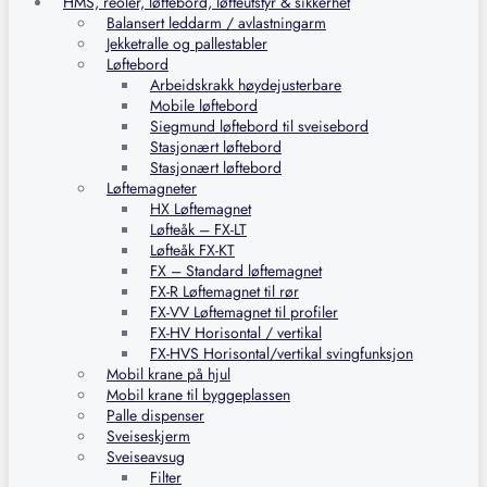
HMS, reoler, løftebord, løfteutstyr & sikkerhet
Balansert leddarm / avlastningarm
Jekketralle og pallestabler
Løftebord
Arbeidskrakk høydejusterbare
Mobile løftebord
Siegmund løftebord til sveisebord
Stasjonært løftebord
Stasjonært løftebord
Løftemagneter
HX Løftemagnet
Løfteåk – FX-LT
Løfteåk FX-KT
FX – Standard løftemagnet
FX-R Løftemagnet til rør
FX-VV Løftemagnet til profiler
FX-HV Horisontal / vertikal
FX-HVS Horisontal/vertikal svingfunksjon
Mobil krane på hjul
Mobil krane til byggeplassen
Palle dispenser
Sveiseskjerm
Sveiseavsug
Filter