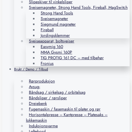
Slipeskiver til vinkelsliper
Sveisemagneter, Strong Hand Tools, Fireball, MagSwitch
Strong Hand Tools
Sveisemagneter
Siegmund magneter
Fireball
Jordingsklemmer
Sveiseapparat, boltsveiser
Easymig 160
MMA Gysmi 160P
TIG PROTIG 161 DC – med tilbehør
Fronius
Brukt / Demo / Tilbud
Rørproduksjon
Avsug-
Båndsag / sirkelsag / orbitalsag
Båndsliper / rørsliper
Dreiebenk
Fugemaskin / fasemaskin til plater og rør
Horisontalpresse – Kantpresse – Platesaks –
lokkemaskin
Induksjonsvarme
Løftebord