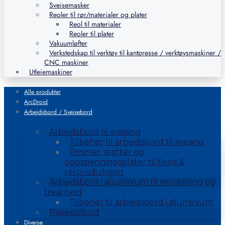
Sveisemasker
Reoler til rør/materialer og plater
Reol til materialer
Reoler til plater
Vakuumløfter
Verkstedskap til verktøy til kantpresse / verktøysmaskiner /
CNC maskiner
Utleiemaskiner
Alle produkter
ArcDroid
Arbeidsbord / Sveisebord
Arbeidsbord til sveising
Tilbehør til arbeidsbord til svesing
Prismer, støtter og
oppspenningsplater til flens &
rørproduksjon
Arbeidsbord i aluminium til montering og
trearbeid
Tilbehør til arbeidsbord i aluminium
Pakketilbud
Diverse