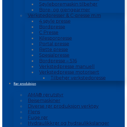
Søyleboremaskin tilbehør
Bore- og gjengearmer
Verkstedpresser & C-presse m.m
4 søyle presse
Bordpresse
C Presse
Kilesporpresse
Portal presse
Rette presse
Spesialpresse
Bordpresse – S16
Verkstedpresse manuell
Verkstedpresse motorisert
Tilbehør verkstedpresse
Rør produksjon
AMA® rørutstyr
Beisemaskiner
Diverse rør produksjon verktøy
Flens
Fuge rør
Hydraulikkrør og hydraulikkslanger