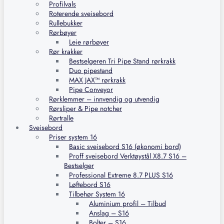
Profilvals
Roterende sveisebord
Rullebukker
Rørbøyer
Leie rørbøyer
Rør krakker
Bestselgeren Tri Pipe Stand rørkrakk
Duo pipestand
MAX JAX™ rørkrakk
Pipe Conveyor
Rørklemmer – innvendig og utvendig
Rørsliper & Pipe notcher
Rørtralle
Sveisebord
Priser system 16
Basic sveisebord S16 (økonomi bord)
Proff sveisebord Verktøystål X8.7 S16 –
Bestselger
Professional Extreme 8.7 PLUS S16
Løftebord S16
Tilbehør System 16
Aluminium profil – Tilbud
Anslag – S16
Bolter – S16