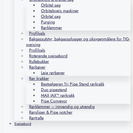
Orbital sag
Orbitalsveis maskiner
Orbital sag
Purging
Rørklemmer
Profilvals
Bakgassutstyr, bakgassplugger og oksygenmålere for TIG-
sveising
Profilvals
Roterende sveisebord
Rullebukker
Rørbøyer
Leie rørbøyer
Rør krakker
Bestselgeren Tri Pipe Stand rørkrakk
Duo pipestand
MAX JAX™ rørkrakk
Pipe Conveyor
Rørklemmer – innvendig og utvendig
Rørsliper & Pipe notcher
Rørtralle
Sveisebord