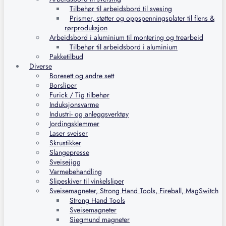
Tilbehør til arbeidsbord til svesing
Prismer, støtter og oppspenningsplater til flens &
rørproduksjon
Arbeidsbord i aluminium til montering og trearbeid
Tilbehør til arbeidsbord i aluminium
Pakketilbud
Diverse
Boresett og andre sett
Borsliper
Furick / Tig tilbehør
Induksjonsvarme
Industri- og anleggsverktøy
Jordingsklemmer
Laser sveiser
Skrustikker
Slangepresse
Sveisejigg
Varmebehandling
Slipeskiver til vinkelsliper
Sveisemagneter, Strong Hand Tools, Fireball, MagSwitch
Strong Hand Tools
Sveisemagneter
Siegmund magneter