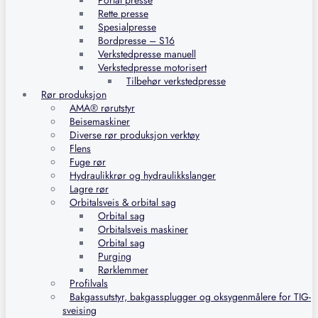
Portal presse
Rette presse
Spesialpresse
Bordpresse – S16
Verkstedpresse manuell
Verkstedpresse motorisert
Tilbehør verkstedpresse
Rør produksjon
AMA® rørutstyr
Beisemaskiner
Diverse rør produksjon verktøy
Flens
Fuge rør
Hydraulikkrør og hydraulikkslanger
Lagre rør
Orbitalsveis & orbital sag
Orbital sag
Orbitalsveis maskiner
Orbital sag
Purging
Rørklemmer
Profilvals
Bakgassutstyr, bakgassplugger og oksygenmålere for TIG-
sveising