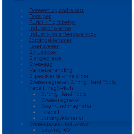
Boresett og andre sett
Borsliper
Furick / Tig tilbehør
Induksjonsvarme
Industri- og anleggsverktøy
Jordingsklemmer
Laser sveiser
Skrustikker
Slangepresse
Sveisejigg
Varmebehandling
Slipeskiver til vinkelsliper
Sveisemagneter, Strong Hand Tools,
Fireball, MagSwitch
Strong Hand Tools
Sveisemagneter
Siegmund magneter
Fireball
Jordingsklemmer
Sveiseapparat, boltsveiser
Easymig 160