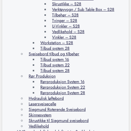
Skrustikke – S28
Verktøyvogn / Sub Table Box – S28
Tilbehør – S28
Tvinger – S28
U-Vinkler – S28
Vedlikehold – S28
Vinkler – S28
Workstation – S28
Tilbud system 28
Sveisebord tilbud og tilbehør
Tilbud system 16
Tilbud system 22
Tilbud system 28
Rør Produksjon
Rørproduksjon System 16
Rørproduksjon System 22
Rørproduksjon System 28
Hydraulisk løftebord
Lasersveisecelle
Siegmund Roterende Sveisebord
Skinnesystem
Skrustikke til Siegmund sveisebord
Vedlikehold