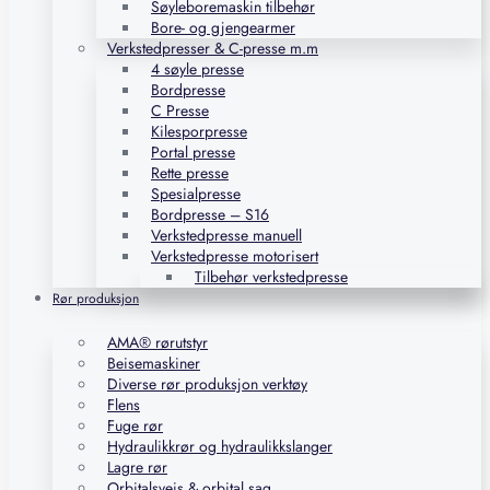
Søyleboremaskin tilbehør
Bore- og gjengearmer
Verkstedpresser & C-presse m.m
4 søyle presse
Bordpresse
C Presse
Kilesporpresse
Portal presse
Rette presse
Spesialpresse
Bordpresse – S16
Verkstedpresse manuell
Verkstedpresse motorisert
Tilbehør verkstedpresse
Rør produksjon
AMA® rørutstyr
Beisemaskiner
Diverse rør produksjon verktøy
Flens
Fuge rør
Hydraulikkrør og hydraulikkslanger
Lagre rør
Orbitalsveis & orbital sag