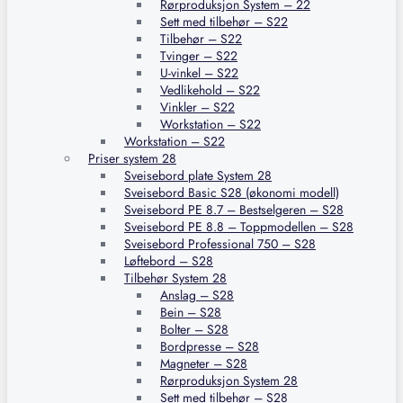
Rørproduksjon System – 22
Sett med tilbehør – S22
Tilbehør – S22
Tvinger – S22
U-vinkel – S22
Vedlikehold – S22
Vinkler – S22
Workstation – S22
Workstation – S22
Priser system 28
Sveisebord plate System 28
Sveisebord Basic S28 (økonomi modell)
Sveisebord PE 8.7 – Bestselgeren – S28
Sveisebord PE 8.8 – Toppmodellen – S28
Sveisebord Professional 750 – S28
Løftebord – S28
Tilbehør System 28
Anslag – S28
Bein – S28
Bolter – S28
Bordpresse – S28
Magneter – S28
Rørproduksjon System 28
Sett med tilbehør – S28