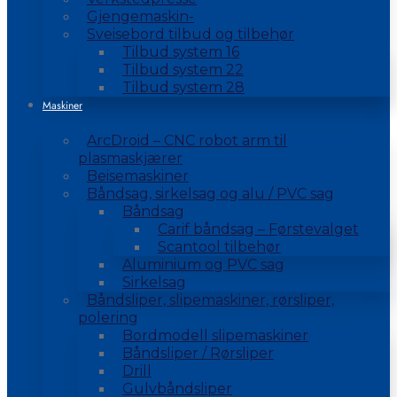
Gjengemaskin-
Sveisebord tilbud og tilbehør
Tilbud system 16
Tilbud system 22
Tilbud system 28
Maskiner
ArcDroid – CNC robot arm til
plasmaskjærer
Beisemaskiner
Båndsag, sirkelsag og alu / PVC sag
Båndsag
Carif båndsag – Førstevalget
Scantool tilbehør
Aluminium og PVC sag
Sirkelsag
Båndsliper, slipemaskiner, rørsliper,
polering
Bordmodell slipemaskiner
Båndsliper / Rørsliper
Drill
Gulvbåndsliper