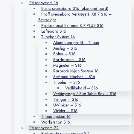
Priser system 16
Basic sveisebord S16 (økonomi bord)
Proff sveisebord Verktøystål X8.7 S16 –
Bestselger
Professional Extreme 8.7 PLUS S16
Løftebord S16
Tilbehør System 16
Aluminium profil – Tilbud
Anslag – S16
Bolter – S16
Bordpresse – S16
Magneter – S16
Rørproduksjon System 16
Sett med tilbehør – S16
Tilbehør – S16
Vedlikehold – S16
Verktøyvogn / Sub Table Box – S16
Tvinger – S16
U-Vinkler – S16
Vinkler – S16
Tilbud system 16
Workstation S16
Priser system 22
Perforerte plater system 22