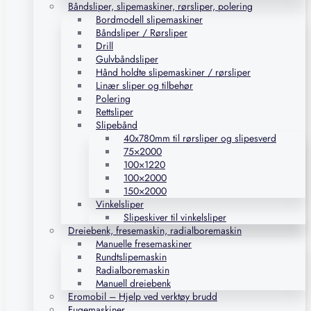
Båndsliper, slipemaskiner, rørsliper, polering
Bordmodell slipemaskiner
Båndsliper / Rørsliper
Drill
Gulvbåndsliper
Hånd holdte slipemaskiner / rørsliper
Linær sliper og tilbehør
Polering
Rettsliper
Slipebånd
40x780mm til rørsliper og slipesverd
75×2000
100×1220
100×2000
150×2000
Vinkelsliper
Slipeskiver til vinkelsliper
Dreiebenk, fresemaskin, radialboremaskin
Manuelle fresemaskiner
Rundtslipemaskin
Radialboremaskin
Manuell dreiebenk
Eromobil – Hjelp ved verktøy brudd
Fugemaskiner