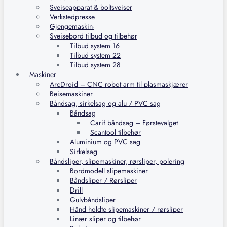
Sveiseapparat & boltsveiser
Verkstedpresse
Gjengemaskin-
Sveisebord tilbud og tilbehør
Tilbud system 16
Tilbud system 22
Tilbud system 28
Maskiner
ArcDroid – CNC robot arm til plasmaskjærer
Beisemaskiner
Båndsag, sirkelsag og alu / PVC sag
Båndsag
Carif båndsag – Førstevalget
Scantool tilbehør
Aluminium og PVC sag
Sirkelsag
Båndsliper, slipemaskiner, rørsliper, polering
Bordmodell slipemaskiner
Båndsliper / Rørsliper
Drill
Gulvbåndsliper
Hånd holdte slipemaskiner / rørsliper
Linær sliper og tilbehør