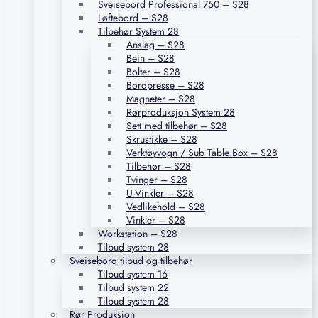
Sveisebord Professional 750 – S28
Løftebord – S28
Tilbehør System 28
Anslag – S28
Bein – S28
Bolter – S28
Bordpresse – S28
Magneter – S28
Rørproduksjon System 28
Sett med tilbehør – S28
Skrustikke – S28
Verktøyvogn / Sub Table Box – S28
Tilbehør – S28
Tvinger – S28
U-Vinkler – S28
Vedlikehold – S28
Vinkler – S28
Workstation – S28
Tilbud system 28
Sveisebord tilbud og tilbehør
Tilbud system 16
Tilbud system 22
Tilbud system 28
Rør Produksjon