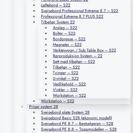
Løftebord – S22
Sveisebord Professional Extreme 8.7 – S22
Professional Extreme 8.7 PLUS S22
Tilbehør System 22
Anslag – S22
Bolter – S22
Bordpresse – S22
Magneter – S22
Verktøyvogn / Sub Table Box – S22
Rørproduksjon System – 22
Sett med tilbehør – S22
Tilbehør – S22
Tvinger – S22
U-vinkel – S22
Vedlikehold – S22
Vinkler – S22
Workstation – S22
Workstation – S22
Priser system 28
Sveisebord plate System 28
Sveisebord Basic S28 (økonomi modell)
Sveisebord PE 8.7 – Bestselgeren – S28
Sveisebord PE 8.8 – Toppmodellen – S28