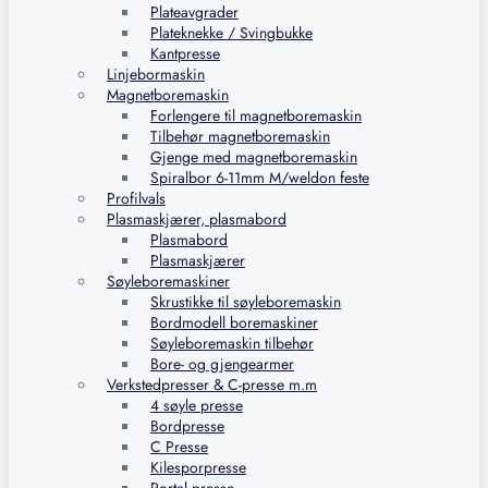
Plateavgrader
Plateknekke / Svingbukke
Kantpresse
Linjebormaskin
Magnetboremaskin
Forlengere til magnetboremaskin
Tilbehør magnetboremaskin
Gjenge med magnetboremaskin
Spiralbor 6-11mm M/weldon feste
Profilvals
Plasmaskjærer, plasmabord
Plasmabord
Plasmaskjærer
Søyleboremaskiner
Skrustikke til søyleboremaskin
Bordmodell boremaskiner
Søyleboremaskin tilbehør
Bore- og gjengearmer
Verkstedpresser & C-presse m.m
4 søyle presse
Bordpresse
C Presse
Kilesporpresse