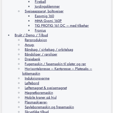
Fireball
Jordingsklemmer
Sveiseapparat, boltsveiser
Easymig 160
MMA Gysmi 160P
TIG PROTIG 161 DC – med tilbehør
Fronius
Brukt / Demo / Tilbud
Rørproduksjon
Avsug-
Båndsag / sirkelsag / orbitalsag
Båndsliper / rørsliper
Dreiebenk
Fugemaskin / fasemaskin til plater og rør
Horisontalpresse – Kantpresse – Platesaks –
lokkemaskin
Induksjonsvarme
Løftebord
Løftemagnet & sveisemagnet
Magnetboremaskin
Mobile kraner på hjul
Plasmaskjærer-
Søyleboremaskin og fresemaskin
Skrustikke tilbud