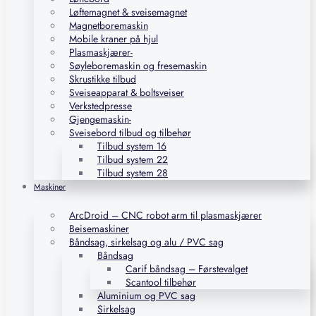
Løftemagnet & sveisemagnet
Magnetboremaskin
Mobile kraner på hjul
Plasmaskjærer-
Søyleboremaskin og fresemaskin
Skrustikke tilbud
Sveiseapparat & boltsveiser
Verkstedpresse
Gjengemaskin-
Sveisebord tilbud og tilbehør
Tilbud system 16
Tilbud system 22
Tilbud system 28
Maskiner
ArcDroid – CNC robot arm til plasmaskjærer
Beisemaskiner
Båndsag, sirkelsag og alu / PVC sag
Båndsag
Carif båndsag – Førstevalget
Scantool tilbehør
Aluminium og PVC sag
Sirkelsag