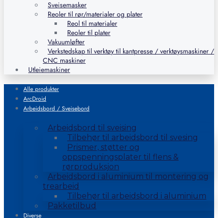
Sveisemasker
Reoler til rør/materialer og plater
Reol til materialer
Reoler til plater
Vakuumløfter
Verkstedskap til verktøy til kantpresse / verktøysmaskiner /
CNC maskiner
Utleiemaskiner
Alle produkter
ArcDroid
Arbeidsbord / Sveisebord
Arbeidsbord til sveising
Tilbehør til arbeidsbord til svesing
Prismer, støtter og
oppspenningsplater til flens &
rørproduksjon
Arbeidsbord i aluminium til montering og
trearbeid
Tilbehør til arbeidsbord i aluminium
Pakketilbud
Diverse