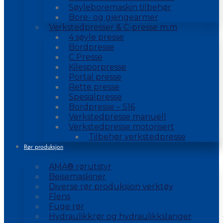
Søyleboremaskin tilbehør
Bore- og gjengearmer
Verkstedpresser & C-presse m.m
4 søyle presse
Bordpresse
C Presse
Kilesporpresse
Portal presse
Rette presse
Spesialpresse
Bordpresse – S16
Verkstedpresse manuell
Verkstedpresse motorisert
Tilbehør verkstedpresse
Rør produksjon
AMA® rørutstyr
Beisemaskiner
Diverse rør produksjon verktøy
Flens
Fuge rør
Hydraulikkrør og hydraulikkslanger