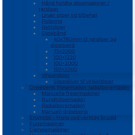
Hånd holdte slipemaskiner /
rørsliper
Linær sliper og tilbehør
Polering
Rettsliper
Slipebånd
40x780mm til rørsliper og
slipesverd
75×2000
100×1220
100×2000
150×2000
Vinkelsliper
Slipeskiver til vinkelsliper
Dreiebenk, fresemaskin, radialboremaskin
Manuelle fresemaskiner
Rundtslipemaskin
Radialboremaskin
Manuell dreiebenk
Eromobil – Hjelp ved verktøy brudd
Fugemaskiner
Gjengemaskiner