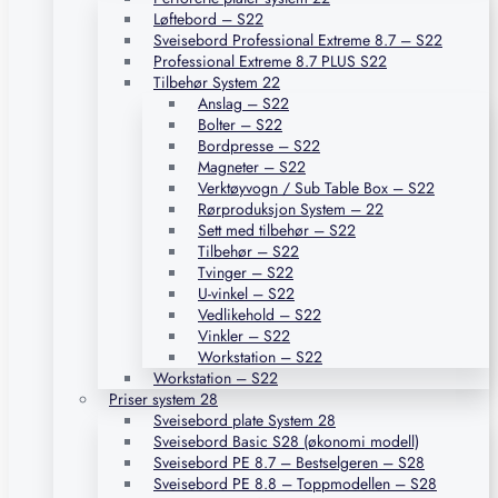
Løftebord – S22
Sveisebord Professional Extreme 8.7 – S22
Professional Extreme 8.7 PLUS S22
Tilbehør System 22
Anslag – S22
Bolter – S22
Bordpresse – S22
Magneter – S22
Verktøyvogn / Sub Table Box – S22
Rørproduksjon System – 22
Sett med tilbehør – S22
Tilbehør – S22
Tvinger – S22
U-vinkel – S22
Vedlikehold – S22
Vinkler – S22
Workstation – S22
Workstation – S22
Priser system 28
Sveisebord plate System 28
Sveisebord Basic S28 (økonomi modell)
Sveisebord PE 8.7 – Bestselgeren – S28
Sveisebord PE 8.8 – Toppmodellen – S28