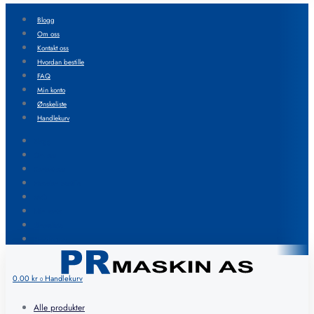
Blogg
Om oss
Kontakt oss
Hvordan bestille
FAQ
Min konto
Ønskeliste
Handlekurv
Blogg
Om oss
Kontakt oss
Hvordan bestille
FAQ
Min konto
Ønskeliste
Handlekurv
0.00
kr
Handlekurv
0
Alle produkter