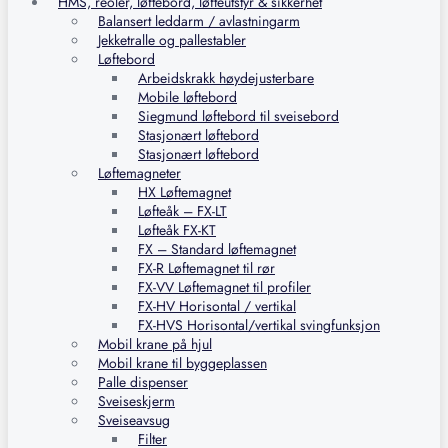
HMS, reoler, løftebord, løfteutstyr & sikkerhet
Balansert leddarm / avlastningarm
Jekketralle og pallestabler
Løftebord
Arbeidskrakk høydejusterbare
Mobile løftebord
Siegmund løftebord til sveisebord
Stasjonært løftebord
Stasjonært løftebord
Løftemagneter
HX Løftemagnet
Løfteåk – FX-LT
Løfteåk FX-KT
FX – Standard løftemagnet
FX-R Løftemagnet til rør
FX-VV Løftemagnet til profiler
FX-HV Horisontal / vertikal
FX-HVS Horisontal/vertikal svingfunksjon
Mobil krane på hjul
Mobil krane til byggeplassen
Palle dispenser
Sveiseskjerm
Sveiseavsug
Filter