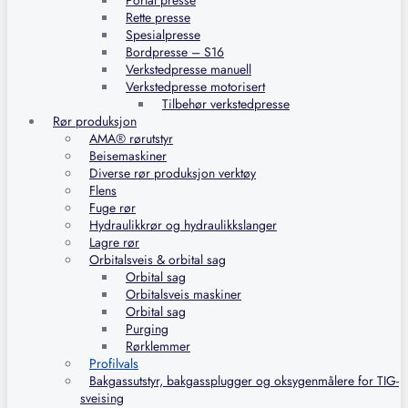
Portal presse
Rette presse
Spesialpresse
Bordpresse – S16
Verkstedpresse manuell
Verkstedpresse motorisert
Tilbehør verkstedpresse
Rør produksjon
AMA® rørutstyr
Beisemaskiner
Diverse rør produksjon verktøy
Flens
Fuge rør
Hydraulikkrør og hydraulikkslanger
Lagre rør
Orbitalsveis & orbital sag
Orbital sag
Orbitalsveis maskiner
Orbital sag
Purging
Rørklemmer
Profilvals
Bakgassutstyr, bakgassplugger og oksygenmålere for TIG-
sveising