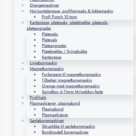
Gjengemaskiner
Horisontalpresse, profiljernsaks & lokkemaskin
Profi Punch 10 tonn
Kantpresse, platesaks, plateknekke, platevals,
plateavgrader
Platesaks
Platevals
Plateavgrader
Plateknekke / Svingbukke
Kantpresse
Linjebormaskin
Magnetboremaskin
Forlengere til magnetboremaskin
Tilbehør magnetboremaskin
Gjenge med magnetboremaskin
Spiralbor 6-11mm M/weldon feste
Profilvals
Plasmaskjærer, plasmabord
Plasmabord
Plasmaskjærer
Søyleboremaskiner
Skrustikke til søyleboremaskin
Bordmodell boremaskiner