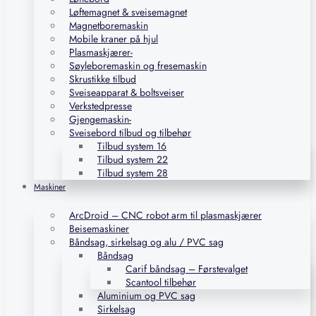
Løftemagnet & sveisemagnet
Magnetboremaskin
Mobile kraner på hjul
Plasmaskjærer-
Søyleboremaskin og fresemaskin
Skrustikke tilbud
Sveiseapparat & boltsveiser
Verkstedpresse
Gjengemaskin-
Sveisebord tilbud og tilbehør
Tilbud system 16
Tilbud system 22
Tilbud system 28
Maskiner
ArcDroid – CNC robot arm til plasmaskjærer
Beisemaskiner
Båndsag, sirkelsag og alu / PVC sag
Båndsag
Carif båndsag – Førstevalget
Scantool tilbehør
Aluminium og PVC sag
Sirkelsag