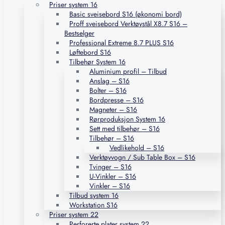
Priser system 16
Basic sveisebord S16 (økonomi bord)
Proff sveisebord Verktøystål X8.7 S16 –
Bestselger
Professional Extreme 8.7 PLUS S16
Løftebord S16
Tilbehør System 16
Aluminium profil – Tilbud
Anslag – S16
Bolter – S16
Bordpresse – S16
Magneter – S16
Rørproduksjon System 16
Sett med tilbehør – S16
Tilbehør – S16
Vedlikehold – S16
Verktøyvogn / Sub Table Box – S16
Tvinger – S16
U-Vinkler – S16
Vinkler – S16
Tilbud system 16
Workstation S16
Priser system 22
Perforerte plater system 22