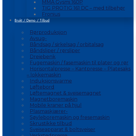
MMA Gysmi 160P
TIG PROTIG 161 DC – med tilbehør
Fronius
Brukt / Demo / Tilbud
Rørproduksjon
Avsug-
Båndsag / sirkelsag / orbitalsag
Båndsliper / rørsliper
Dreiebenk
Fugemaskin / fasemaskin til plater og rør
Horisontalpresse – Kantpresse – Platesaks
– lokkemaskin
Induksjonsvarme
Løftebord
Løftemagnet & sveisemagnet
Magnetboremaskin
Mobile kraner på hjul
Plasmaskjærer-
Søyleboremaskin og fresemaskin
Skrustikke tilbud
Sveiseapparat & boltsveiser
Verkstedpresse