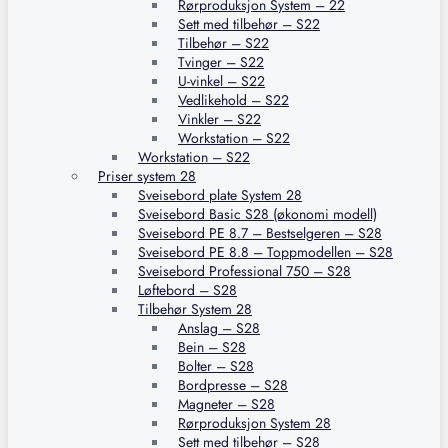
Rørproduksjon System – 22
Sett med tilbehør – S22
Tilbehør – S22
Tvinger – S22
U-vinkel – S22
Vedlikehold – S22
Vinkler – S22
Workstation – S22
Workstation – S22
Priser system 28
Sveisebord plate System 28
Sveisebord Basic S28 (økonomi modell)
Sveisebord PE 8.7 – Bestselgeren – S28
Sveisebord PE 8.8 – Toppmodellen – S28
Sveisebord Professional 750 – S28
Løftebord – S28
Tilbehør System 28
Anslag – S28
Bein – S28
Bolter – S28
Bordpresse – S28
Magneter – S28
Rørproduksjon System 28
Sett med tilbehør – S28