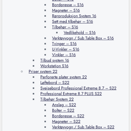
Bordpresse – S16
Magneter – S16
Rørproduksjon System 16
Sett med tilbehør – S16
Tilbehør – S16
Vedlikehold – S16
Verktøyvogn / Sub Table Box – S16
Tvinger – S16
U-Vinkler – S16
Vinkler – S16
Tilbud system 16
Workstation S16
Priser system 22
Perforerte plater system 22
Løftebord – S22
Sveisebord Professional Extreme 8.7 – S22
Professional Extreme 8.7 PLUS S22
Tilbehør System 22
Anslag – S22
Bolter – S22
Bordpresse – S22
Magneter – S22
Verktøyvogn / Sub Table Box – S22