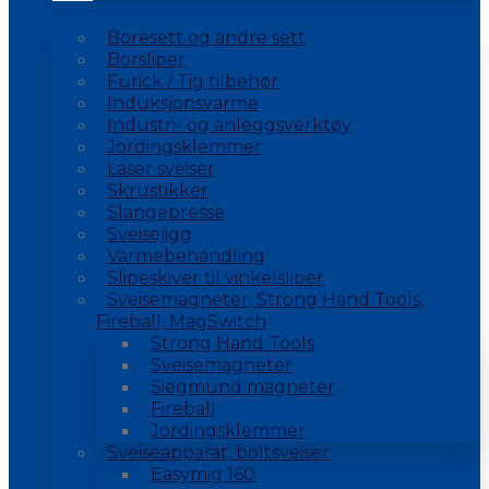
Boresett og andre sett
Borsliper
Furick / Tig tilbehør
Induksjonsvarme
Industri- og anleggsverktøy
Jordingsklemmer
Laser sveiser
Skrustikker
Slangepresse
Sveisejigg
Varmebehandling
Slipeskiver til vinkelsliper
Sveisemagneter, Strong Hand Tools,
Fireball, MagSwitch
Strong Hand Tools
Sveisemagneter
Siegmund magneter
Fireball
Jordingsklemmer
Sveiseapparat, boltsveiser
Easymig 160