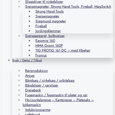
Slipeskiver til vinkelsliper
Sveisemagneter, Strong Hand Tools, Fireball, MagSwitch
Strong Hand Tools
Sveisemagneter
Siegmund magneter
Fireball
Jordingsklemmer
Sveiseapparat, boltsveiser
Easymig 160
MMA Gysmi 160P
TIG PROTIG 161 DC – med tilbehør
Fronius
Brukt / Demo / Tilbud
Rørproduksjon
Avsug-
Båndsag / sirkelsag / orbitalsag
Båndsliper / rørsliper
Dreiebenk
Fugemaskin / fasemaskin til plater og rør
Horisontalpresse – Kantpresse – Platesaks –
lokkemaskin
Induksjonsvarme
Løftebord