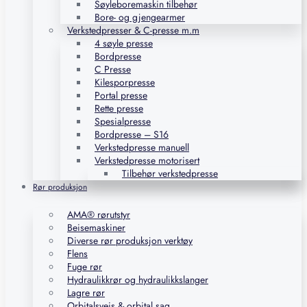
Søyleboremaskin tilbehør
Bore- og gjengearmer
Verkstedpresser & C-presse m.m
4 søyle presse
Bordpresse
C Presse
Kilesporpresse
Portal presse
Rette presse
Spesialpresse
Bordpresse – S16
Verkstedpresse manuell
Verkstedpresse motorisert
Tilbehør verkstedpresse
Rør produksjon
AMA® rørutstyr
Beisemaskiner
Diverse rør produksjon verktøy
Flens
Fuge rør
Hydraulikkrør og hydraulikkslanger
Lagre rør
Orbitalsveis & orbital sag