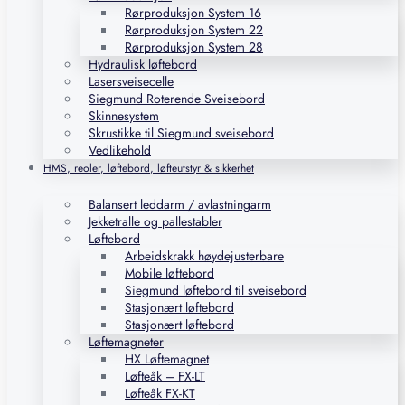
Rørproduksjon System 16
Rørproduksjon System 22
Rørproduksjon System 28
Hydraulisk løftebord
Lasersveisecelle
Siegmund Roterende Sveisebord
Skinnesystem
Skrustikke til Siegmund sveisebord
Vedlikehold
HMS, reoler, løftebord, løfteutstyr & sikkerhet
Balansert leddarm / avlastningarm
Jekketralle og pallestabler
Løftebord
Arbeidskrakk høydejusterbare
Mobile løftebord
Siegmund løftebord til sveisebord
Stasjonært løftebord
Stasjonært løftebord
Løftemagneter
HX Løftemagnet
Løfteåk – FX-LT
Løfteåk FX-KT