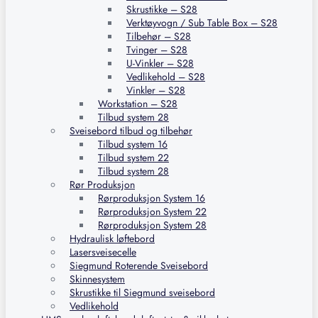
Skrustikke – S28
Verktøyvogn / Sub Table Box – S28
Tilbehør – S28
Tvinger – S28
U-Vinkler – S28
Vedlikehold – S28
Vinkler – S28
Workstation – S28
Tilbud system 28
Sveisebord tilbud og tilbehør
Tilbud system 16
Tilbud system 22
Tilbud system 28
Rør Produksjon
Rørproduksjon System 16
Rørproduksjon System 22
Rørproduksjon System 28
Hydraulisk løftebord
Lasersveisecelle
Siegmund Roterende Sveisebord
Skinnesystem
Skrustikke til Siegmund sveisebord
Vedlikehold