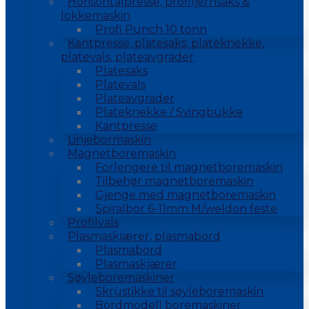
Horisontalpresse, profiljernsaks &
lokkemaskin
Profi Punch 10 tonn
Kantpresse, platesaks, plateknekke,
platevals, plateavgrader
Platesaks
Platevals
Plateavgrader
Plateknekke / Svingbukke
Kantpresse
Linjebormaskin
Magnetboremaskin
Forlengere til magnetboremaskin
Tilbehør magnetboremaskin
Gjenge med magnetboremaskin
Spiralbor 6-11mm M/weldon feste
Profilvals
Plasmaskjærer, plasmabord
Plasmabord
Plasmaskjærer
Søyleboremaskiner
Skrustikke til søyleboremaskin
Bordmodell boremaskiner