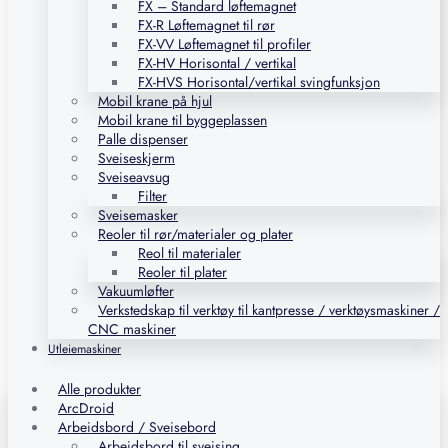
FX – Standard løftemagnet
FX-R Løftemagnet til rør
FX-VV Løftemagnet til profiler
FX-HV Horisontal / vertikal
FX-HVS Horisontal/vertikal svingfunksjon
Mobil krane på hjul
Mobil krane til byggeplassen
Palle dispenser
Sveiseskjerm
Sveiseavsug
Filter
Sveisemasker
Reoler til rør/materialer og plater
Reol til materialer
Reoler til plater
Vakuumløfter
Verkstedskap til verktøy til kantpresse / verktøysmaskiner /
CNC maskiner
Utleiemaskiner
Alle produkter
ArcDroid
Arbeidsbord / Sveisebord
Arbeidsbord til sveising