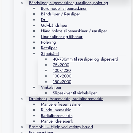
Båndsliper, slipemaskiner, rørsliper, polering
Bordmodell slipemaskiner
Båndsliper / Rørsliper
Drill
Gulvbåndsliper
Hånd holdte slipemaskiner / rørsliper
Linær sliper og tilbehør
Polering
Rettsliper
Slipebånd
40x780mm til rørsliper og slipesverd
75×2000
100×1220
100×2000
150×2000
Vinkelsliper
Slipeskiver til vinkelsliper
Dreiebenk, fresemaskin, radialboremaskin
Manuelle fresemaskiner
Rundtslipemaskin
Radialboremaskin
Manuell dreiebenk
Eromobil – Hjelp ved verktøy brudd
Fugemaskiner