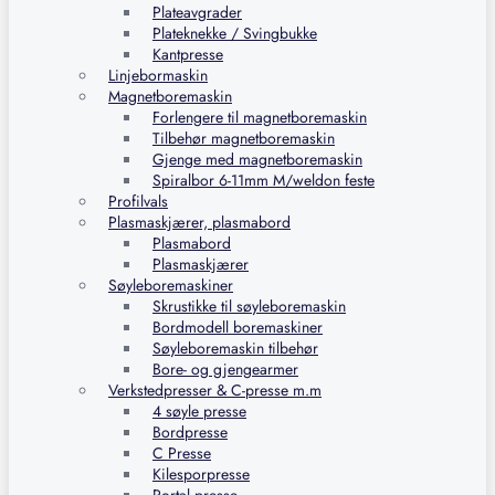
Plateavgrader
Plateknekke / Svingbukke
Kantpresse
Linjebormaskin
Magnetboremaskin
Forlengere til magnetboremaskin
Tilbehør magnetboremaskin
Gjenge med magnetboremaskin
Spiralbor 6-11mm M/weldon feste
Profilvals
Plasmaskjærer, plasmabord
Plasmabord
Plasmaskjærer
Søyleboremaskiner
Skrustikke til søyleboremaskin
Bordmodell boremaskiner
Søyleboremaskin tilbehør
Bore- og gjengearmer
Verkstedpresser & C-presse m.m
4 søyle presse
Bordpresse
C Presse
Kilesporpresse