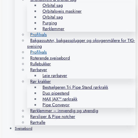
Orbital sag
Orbitalsveis maskiner
Orbital sag
Purging
Rørklemmer
Profilvals
Bakgassutstyr, bakgassplugger og oksygenmålere for TIG-
sveising
Profilvals
Roterende sveisebord
Rullebukker
Rørbøyer
Leie rørbøyer
Rør krakker
Bestselgeren Tri Pipe Stand rørkrakk
Duo pipestand
MAX JAX™ rørkrakk
Pipe Conveyor
Rørklemmer – innvendig og utvendig
Rørsliper & Pipe notcher
Rørtralle
Sveisebord