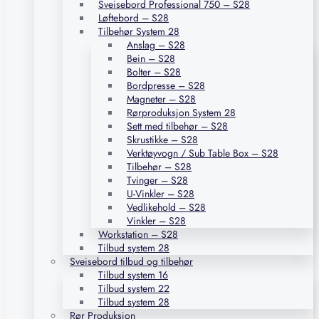
Sveisebord Professional 750 – S28
Løftebord – S28
Tilbehør System 28
Anslag – S28
Bein – S28
Bolter – S28
Bordpresse – S28
Magneter – S28
Rørproduksjon System 28
Sett med tilbehør – S28
Skrustikke – S28
Verktøyvogn / Sub Table Box – S28
Tilbehør – S28
Tvinger – S28
U-Vinkler – S28
Vedlikehold – S28
Vinkler – S28
Workstation – S28
Tilbud system 28
Sveisebord tilbud og tilbehør
Tilbud system 16
Tilbud system 22
Tilbud system 28
Rør Produksjon