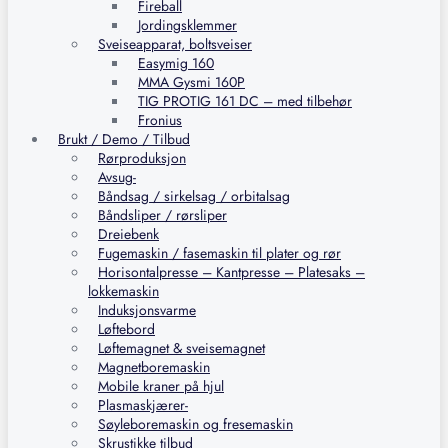
Fireball
Jordingsklemmer
Sveiseapparat, boltsveiser
Easymig 160
MMA Gysmi 160P
TIG PROTIG 161 DC – med tilbehør
Fronius
Brukt / Demo / Tilbud
Rørproduksjon
Avsug-
Båndsag / sirkelsag / orbitalsag
Båndsliper / rørsliper
Dreiebenk
Fugemaskin / fasemaskin til plater og rør
Horisontalpresse – Kantpresse – Platesaks –
lokkemaskin
Induksjonsvarme
Løftebord
Løftemagnet & sveisemagnet
Magnetboremaskin
Mobile kraner på hjul
Plasmaskjærer-
Søyleboremaskin og fresemaskin
Skrustikke tilbud