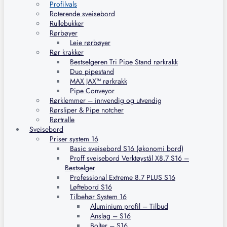
Profilvals
Roterende sveisebord
Rullebukker
Rørbøyer
Leie rørbøyer
Rør krakker
Bestselgeren Tri Pipe Stand rørkrakk
Duo pipestand
MAX JAX™ rørkrakk
Pipe Conveyor
Rørklemmer – innvendig og utvendig
Rørsliper & Pipe notcher
Rørtralle
Sveisebord
Priser system 16
Basic sveisebord S16 (økonomi bord)
Proff sveisebord Verktøystål X8.7 S16 –
Bestselger
Professional Extreme 8.7 PLUS S16
Løftebord S16
Tilbehør System 16
Aluminium profil – Tilbud
Anslag – S16
Bolter – S16