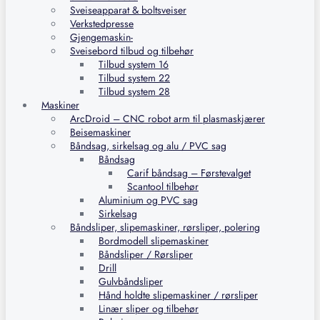
Sveiseapparat & boltsveiser
Verkstedpresse
Gjengemaskin-
Sveisebord tilbud og tilbehør
Tilbud system 16
Tilbud system 22
Tilbud system 28
Maskiner
ArcDroid – CNC robot arm til plasmaskjærer
Beisemaskiner
Båndsag, sirkelsag og alu / PVC sag
Båndsag
Carif båndsag – Førstevalget
Scantool tilbehør
Aluminium og PVC sag
Sirkelsag
Båndsliper, slipemaskiner, rørsliper, polering
Bordmodell slipemaskiner
Båndsliper / Rørsliper
Drill
Gulvbåndsliper
Hånd holdte slipemaskiner / rørsliper
Linær sliper og tilbehør