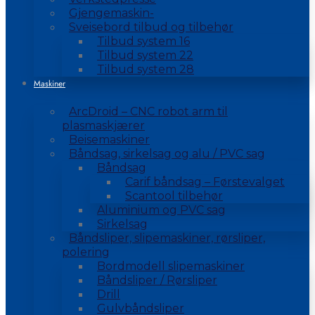
Gjengemaskin-
Sveisebord tilbud og tilbehør
Tilbud system 16
Tilbud system 22
Tilbud system 28
Maskiner
ArcDroid – CNC robot arm til
plasmaskjærer
Beisemaskiner
Båndsag, sirkelsag og alu / PVC sag
Båndsag
Carif båndsag – Førstevalget
Scantool tilbehør
Aluminium og PVC sag
Sirkelsag
Båndsliper, slipemaskiner, rørsliper,
polering
Bordmodell slipemaskiner
Båndsliper / Rørsliper
Drill
Gulvbåndsliper