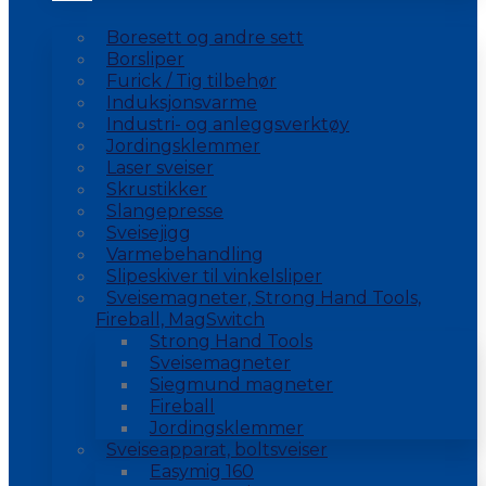
Boresett og andre sett
Borsliper
Furick / Tig tilbehør
Induksjonsvarme
Industri- og anleggsverktøy
Jordingsklemmer
Laser sveiser
Skrustikker
Slangepresse
Sveisejigg
Varmebehandling
Slipeskiver til vinkelsliper
Sveisemagneter, Strong Hand Tools,
Fireball, MagSwitch
Strong Hand Tools
Sveisemagneter
Siegmund magneter
Fireball
Jordingsklemmer
Sveiseapparat, boltsveiser
Easymig 160