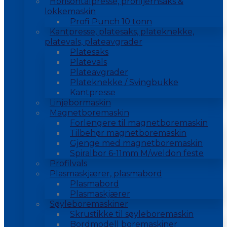
Horisontalpresse, profiljernsaks &
lokkemaskin
Profi Punch 10 tonn
Kantpresse, platesaks, plateknekke,
platevals, plateavgrader
Platesaks
Platevals
Plateavgrader
Plateknekke / Svingbukke
Kantpresse
Linjebormaskin
Magnetboremaskin
Forlengere til magnetboremaskin
Tilbehør magnetboremaskin
Gjenge med magnetboremaskin
Spiralbor 6-11mm M/weldon feste
Profilvals
Plasmaskjærer, plasmabord
Plasmabord
Plasmaskjærer
Søyleboremaskiner
Skrustikke til søyleboremaskin
Bordmodell boremaskiner