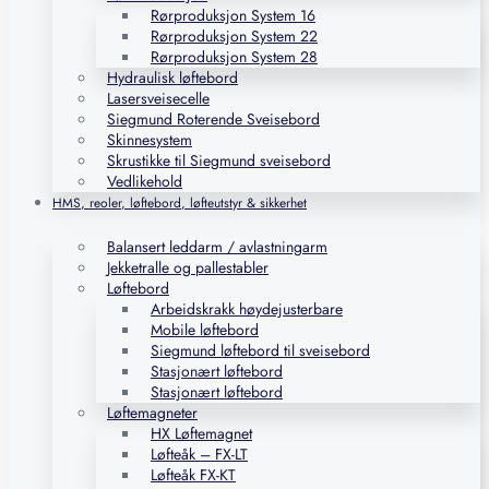
Rørproduksjon System 16
Rørproduksjon System 22
Rørproduksjon System 28
Hydraulisk løftebord
Lasersveisecelle
Siegmund Roterende Sveisebord
Skinnesystem
Skrustikke til Siegmund sveisebord
Vedlikehold
HMS, reoler, løftebord, løfteutstyr & sikkerhet
Balansert leddarm / avlastningarm
Jekketralle og pallestabler
Løftebord
Arbeidskrakk høydejusterbare
Mobile løftebord
Siegmund løftebord til sveisebord
Stasjonært løftebord
Stasjonært løftebord
Løftemagneter
HX Løftemagnet
Løfteåk – FX-LT
Løfteåk FX-KT