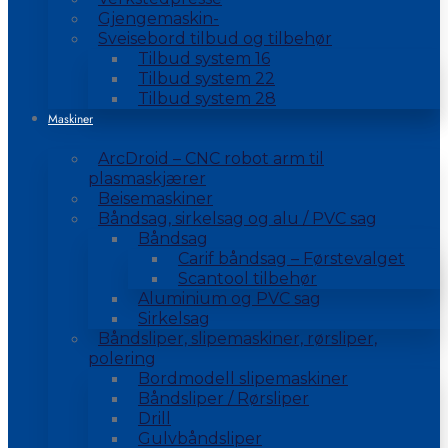
Gjengemaskin-
Sveisebord tilbud og tilbehør
Tilbud system 16
Tilbud system 22
Tilbud system 28
Maskiner
ArcDroid – CNC robot arm til
plasmaskjærer
Beisemaskiner
Båndsag, sirkelsag og alu / PVC sag
Båndsag
Carif båndsag – Førstevalget
Scantool tilbehør
Aluminium og PVC sag
Sirkelsag
Båndsliper, slipemaskiner, rørsliper,
polering
Bordmodell slipemaskiner
Båndsliper / Rørsliper
Drill
Gulvbåndsliper