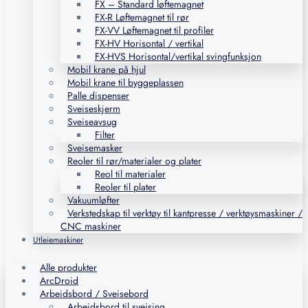
FX – Standard løftemagnet
FX-R Løftemagnet til rør
FX-VV Løftemagnet til profiler
FX-HV Horisontal / vertikal
FX-HVS Horisontal/vertikal svingfunksjon
Mobil krane på hjul
Mobil krane til byggeplassen
Palle dispenser
Sveiseskjerm
Sveiseavsug
Filter
Sveisemasker
Reoler til rør/materialer og plater
Reol til materialer
Reoler til plater
Vakuumløfter
Verkstedskap til verktøy til kantpresse / verktøysmaskiner /
CNC maskiner
Utleiemaskiner
Alle produkter
ArcDroid
Arbeidsbord / Sveisebord
Arbeidsbord til sveising