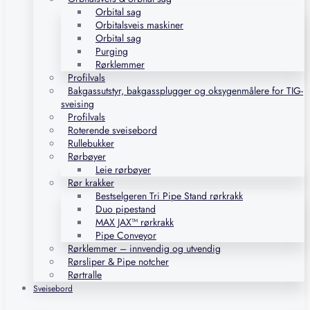
Orbital sag
Orbitalsveis maskiner
Orbital sag
Purging
Rørklemmer
Profilvals
Bakgassutstyr, bakgassplugger og oksygenmålere for TIG-
sveising
Profilvals
Roterende sveisebord
Rullebukker
Rørbøyer
Leie rørbøyer
Rør krakker
Bestselgeren Tri Pipe Stand rørkrakk
Duo pipestand
MAX JAX™ rørkrakk
Pipe Conveyor
Rørklemmer – innvendig og utvendig
Rørsliper & Pipe notcher
Rørtralle
Sveisebord