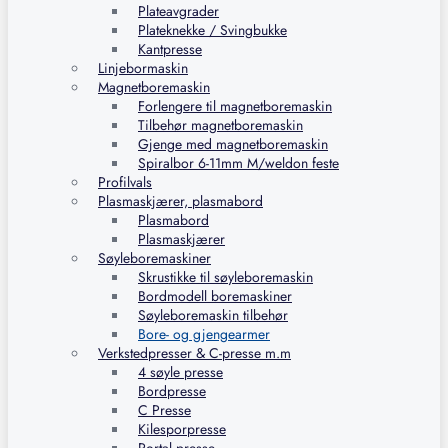
Plateavgrader
Plateknekke / Svingbukke
Kantpresse
Linjebormaskin
Magnetboremaskin
Forlengere til magnetboremaskin
Tilbehør magnetboremaskin
Gjenge med magnetboremaskin
Spiralbor 6-11mm M/weldon feste
Profilvals
Plasmaskjærer, plasmabord
Plasmabord
Plasmaskjærer
Søyleboremaskiner
Skrustikke til søyleboremaskin
Bordmodell boremaskiner
Søyleboremaskin tilbehør
Bore- og gjengearmer
Verkstedpresser & C-presse m.m
4 søyle presse
Bordpresse
C Presse
Kilesporpresse