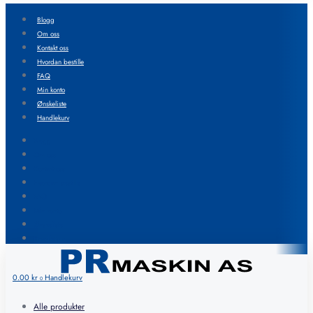
Blogg
Om oss
Kontakt oss
Hvordan bestille
FAQ
Min konto
Ønskeliste
Handlekurv
Blogg
Om oss
Kontakt oss
Hvordan bestille
FAQ
Min konto
Ønskeliste
Handlekurv
0.00
kr
Handlekurv
0
Alle produkter