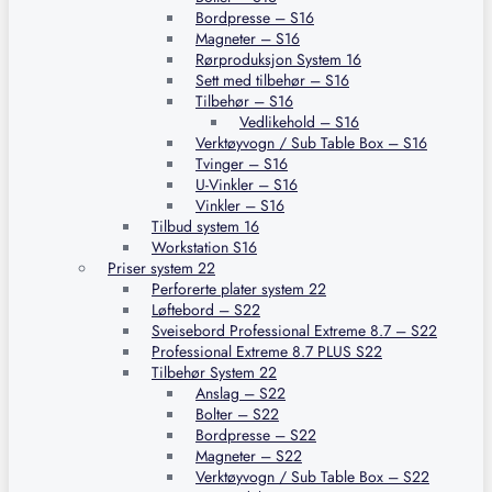
Bordpresse – S16
Magneter – S16
Rørproduksjon System 16
Sett med tilbehør – S16
Tilbehør – S16
Vedlikehold – S16
Verktøyvogn / Sub Table Box – S16
Tvinger – S16
U-Vinkler – S16
Vinkler – S16
Tilbud system 16
Workstation S16
Priser system 22
Perforerte plater system 22
Løftebord – S22
Sveisebord Professional Extreme 8.7 – S22
Professional Extreme 8.7 PLUS S22
Tilbehør System 22
Anslag – S22
Bolter – S22
Bordpresse – S22
Magneter – S22
Verktøyvogn / Sub Table Box – S22