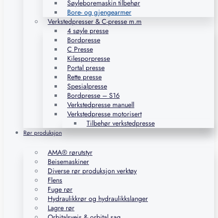
Søyleboremaskin tilbehør
Bore- og gjengearmer
Verkstedpresser & C-presse m.m
4 søyle presse
Bordpresse
C Presse
Kilesporpresse
Portal presse
Rette presse
Spesialpresse
Bordpresse – S16
Verkstedpresse manuell
Verkstedpresse motorisert
Tilbehør verkstedpresse
Rør produksjon
AMA® rørutstyr
Beisemaskiner
Diverse rør produksjon verktøy
Flens
Fuge rør
Hydraulikkrør og hydraulikkslanger
Lagre rør
Orbitalsveis & orbital sag