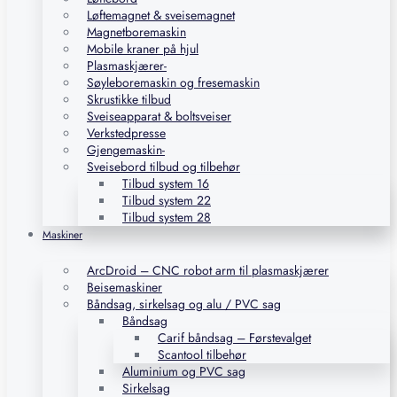
Løftemagnet & sveisemagnet
Magnetboremaskin
Mobile kraner på hjul
Plasmaskjærer-
Søyleboremaskin og fresemaskin
Skrustikke tilbud
Sveiseapparat & boltsveiser
Verkstedpresse
Gjengemaskin-
Sveisebord tilbud og tilbehør
Tilbud system 16
Tilbud system 22
Tilbud system 28
Maskiner
ArcDroid – CNC robot arm til plasmaskjærer
Beisemaskiner
Båndsag, sirkelsag og alu / PVC sag
Båndsag
Carif båndsag – Førstevalget
Scantool tilbehør
Aluminium og PVC sag
Sirkelsag