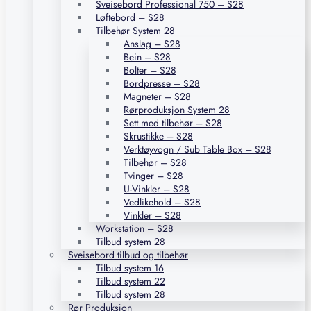
Sveisebord Professional 750 – S28
Løftebord – S28
Tilbehør System 28
Anslag – S28
Bein – S28
Bolter – S28
Bordpresse – S28
Magneter – S28
Rørproduksjon System 28
Sett med tilbehør – S28
Skrustikke – S28
Verktøyvogn / Sub Table Box – S28
Tilbehør – S28
Tvinger – S28
U-Vinkler – S28
Vedlikehold – S28
Vinkler – S28
Workstation – S28
Tilbud system 28
Sveisebord tilbud og tilbehør
Tilbud system 16
Tilbud system 22
Tilbud system 28
Rør Produksjon