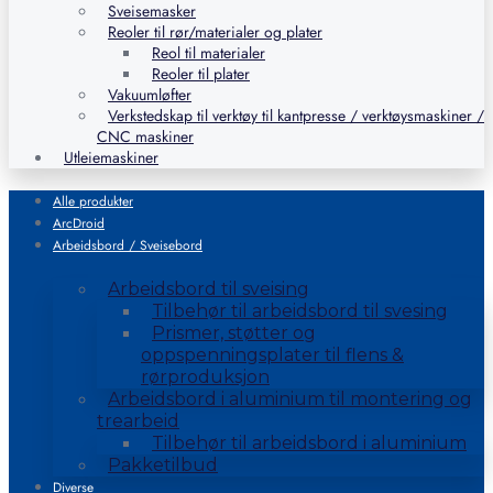
Sveisemasker
Reoler til rør/materialer og plater
Reol til materialer
Reoler til plater
Vakuumløfter
Verkstedskap til verktøy til kantpresse / verktøysmaskiner /
CNC maskiner
Utleiemaskiner
Alle produkter
ArcDroid
Arbeidsbord / Sveisebord
Arbeidsbord til sveising
Tilbehør til arbeidsbord til svesing
Prismer, støtter og
oppspenningsplater til flens &
rørproduksjon
Arbeidsbord i aluminium til montering og
trearbeid
Tilbehør til arbeidsbord i aluminium
Pakketilbud
Diverse