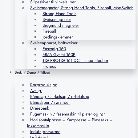
Slipeskiver til vinkelsliper
Sveisemagneter, Strong Hand Tools, Fireball, MagSwitch
Strong Hand Tools
Sveisemagneter
Siegmund magneter
Fireball
Jordingsklemmer
Sveiseapparat, boltsveiser
Easymig 160
MMA Gysmi 160P
TIG PROTIG 161 DC – med tilbehør
Fronius
Brukt / Demo / Tilbud
Rørproduksjon
Avsug-
Båndsag / sirkelsag / orbitalsag
Båndsliper / rørsliper
Dreiebenk
Fugemaskin / fasemaskin til plater og rør
Horisontalpresse – Kantpresse – Platesaks –
lokkemaskin
Induksjonsvarme
Løftebord