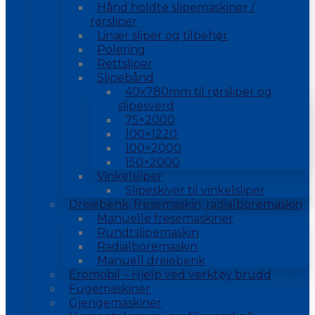
Hånd holdte slipemaskiner /
rørsliper
Linær sliper og tilbehør
Polering
Rettsliper
Slipebånd
40x780mm til rørsliper og
slipesverd
75×2000
100×1220
100×2000
150×2000
Vinkelsliper
Slipeskiver til vinkelsliper
Dreiebenk, fresemaskin, radialboremaskin
Manuelle fresemaskiner
Rundtslipemaskin
Radialboremaskin
Manuell dreiebenk
Eromobil – Hjelp ved verktøy brudd
Fugemaskiner
Gjengemaskiner