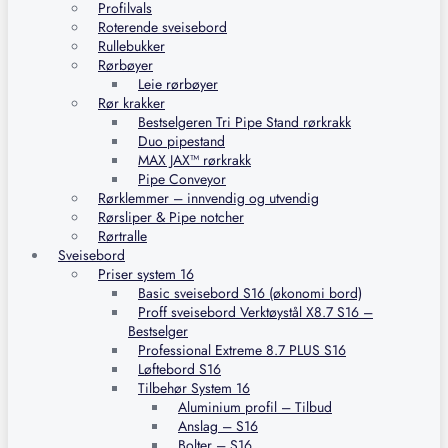
Profilvals
Roterende sveisebord
Rullebukker
Rørbøyer
Leie rørbøyer
Rør krakker
Bestselgeren Tri Pipe Stand rørkrakk
Duo pipestand
MAX JAX™ rørkrakk
Pipe Conveyor
Rørklemmer – innvendig og utvendig
Rørsliper & Pipe notcher
Rørtralle
Sveisebord
Priser system 16
Basic sveisebord S16 (økonomi bord)
Proff sveisebord Verktøystål X8.7 S16 –
Bestselger
Professional Extreme 8.7 PLUS S16
Løftebord S16
Tilbehør System 16
Aluminium profil – Tilbud
Anslag – S16
Bolter – S16