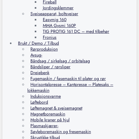
Fireball
Jordingsklemmer
Sveiseapparat, boltsveiser
Easymig 160
MMA Gysmi 160P
TIG PROTIG 161 DC – med tilbehør
Fronius
Brukt / Demo / Tilbud
Rørproduksjon
Avsug-
Båndsag / sirkelsag / orbitalsag
Båndsliper / rørsliper
Dreiebenk
Fugemaskin / fasemaskin til plater og rør
Horisontalpresse – Kantpresse – Platesaks –
lokkemaskin
Induksjonsvarme
Løftebord
Løftemagnet & sveisemagnet
Magnetboremaskin
Mobile kraner på hjul
Plasmaskjærer-
Søyleboremaskin og fresemaskin
Skrustikke tilbud