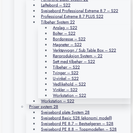
Løftebord – S22
Sveisebord Professional Extreme 8.7 – S22
Professional Extreme 8.7 PLUS S22
Tilbehør System 22
Anslag – S22
Bolter – S22
Bordpresse – S22
Magneter – S22
Verktøyvogn / Sub Table Box – S22
Rørproduksjon System – 22
Sett med tilbehør – S22
Tilbehør – S22
Tvinger – S22
U-vinkel – S22
Vedlikehold – S22
Vinkler – S22
Workstation – S22
Workstation – S22
Priser system 28
Sveisebord plate System 28
Sveisebord Basic S28 (økonomi modell)
Sveisebord PE 8.7 – Bestselgeren – S28
Sveisebord PE 8.8 – Toppmodellen – S28