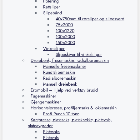
Polering
Rettsliper
Slipebånd
40x780mm til rørsliper og slipesverd
75×2000
100×1220
100×2000
150×2000
Vinkelsliper
Slipeskiver til vinkelsliper
Dreiebenk, fresemaskin, radialboremaskin
Manuelle fresemaskiner
Rundtslipemaskin
Radialboremaskin
Manuell dreiebenk
Eromobil – Hjelp ved verktøy brudd
Fugemaskiner
Gjengemaskiner
Horisontalpresse, profiljernsaks & lokkemaskin
Profi Punch 10 tonn
Kantpresse, platesaks, plateknekke, platevals,
plateavgrader
Platesaks
Platevals