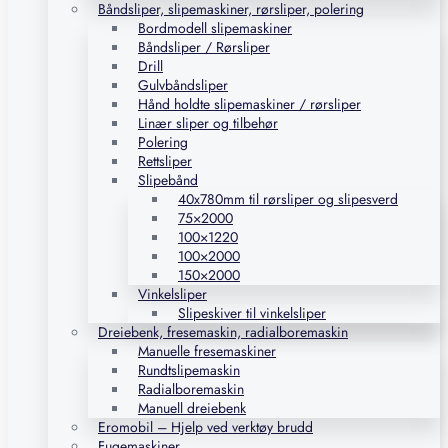
Båndsliper, slipemaskiner, rørsliper, polering
Bordmodell slipemaskiner
Båndsliper / Rørsliper
Drill
Gulvbåndsliper
Hånd holdte slipemaskiner / rørsliper
Linær sliper og tilbehør
Polering
Rettsliper
Slipebånd
40x780mm til rørsliper og slipesverd
75×2000
100×1220
100×2000
150×2000
Vinkelsliper
Slipeskiver til vinkelsliper
Dreiebenk, fresemaskin, radialboremaskin
Manuelle fresemaskiner
Rundtslipemaskin
Radialboremaskin
Manuell dreiebenk
Eromobil – Hjelp ved verktøy brudd
Fugemaskiner