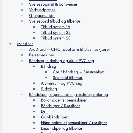
Sveiseapparat & boltsveiser
Verkstedpresse
Gjengemaskin-
Sveisebord tilbud og tilbehør
Tilbud system 16
Tilbud system 22
Tilbud system 28
Maskiner
ArcDroid – CNC robot arm til plasmaskjærer
Beisemaskiner
Båndsag, sirkelsag og alu / PVC sag
Båndsag
Carif båndsag – Førstevalget
Scantool tilbehør
Aluminium og PVC sag
Sirkelsag
Båndsliper, slipemaskiner, rørsliper, polering
Bordmodell slipemaskiner
Båndsliper / Rørsliper
Drill
Gulvbåndsliper
Hånd holdte slipemaskiner / rørsliper
Linær sliper og tilbehør