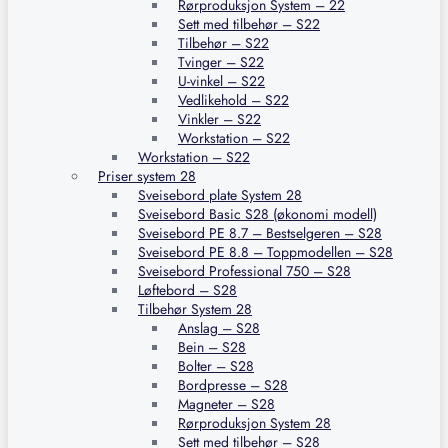
Rørproduksjon System – 22
Sett med tilbehør – S22
Tilbehør – S22
Tvinger – S22
U-vinkel – S22
Vedlikehold – S22
Vinkler – S22
Workstation – S22
Workstation – S22
Priser system 28
Sveisebord plate System 28
Sveisebord Basic S28 (økonomi modell)
Sveisebord PE 8.7 – Bestselgeren – S28
Sveisebord PE 8.8 – Toppmodellen – S28
Sveisebord Professional 750 – S28
Løftebord – S28
Tilbehør System 28
Anslag – S28
Bein – S28
Bolter – S28
Bordpresse – S28
Magneter – S28
Rørproduksjon System 28
Sett med tilbehør – S28