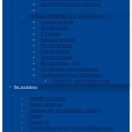
Søyleboremaskin tilbehør
Bore- og gjengearmer
Verkstedpresser & C-presse m.m
4 søyle presse
Bordpresse
C Presse
Kilesporpresse
Portal presse
Rette presse
Spesialpresse
Bordpresse – S16
Verkstedpresse manuell
Verkstedpresse motorisert
Tilbehør verkstedpresse
Rør produksjon
AMA® rørutstyr
Beisemaskiner
Diverse rør produksjon verktøy
Flens
Fuge rør
Hydraulikkrør og hydraulikkslanger