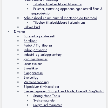
Tilbehør til arbeidsbord til svesing
Prismer, støtter og oppspenningsplater til flens &
rørproduksjon
Arbeidsbord i aluminium til montering og trearbeid
Tilbehør til arbeidsbord i aluminium
Pakketilbud
Diverse
Boresett og andre sett
Borsliper
Furick / Tig tilbehør
Induksjonsvarme
Industri- og anleggsverktøy
Jordingsklemmer
Laser sveiser
Skrustikker
Slangepresse
Sveisejigg
Varmebehandling
Slipeskiver til vinkelsliper
Sveisemagneter, Strong Hand Tools, Fireball, MagSwitch
Strong Hand Tools
Sveisemagneter
Siegmund magneter