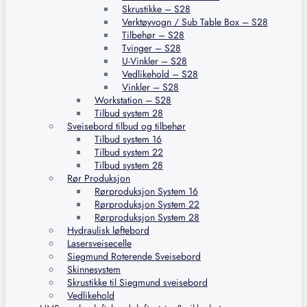
Skrustikke – S28
Verktøyvogn / Sub Table Box – S28
Tilbehør – S28
Tvinger – S28
U-Vinkler – S28
Vedlikehold – S28
Vinkler – S28
Workstation – S28
Tilbud system 28
Sveisebord tilbud og tilbehør
Tilbud system 16
Tilbud system 22
Tilbud system 28
Rør Produksjon
Rørproduksjon System 16
Rørproduksjon System 22
Rørproduksjon System 28
Hydraulisk løftebord
Lasersveisecelle
Siegmund Roterende Sveisebord
Skinnesystem
Skrustikke til Siegmund sveisebord
Vedlikehold