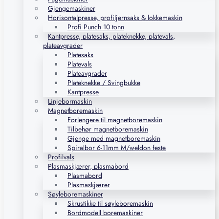
Gjengemaskiner
Horisontalpresse, profiljernsaks & lokkemaskin
Profi Punch 10 tonn
Kantpresse, platesaks, plateknekke, platevals,
plateavgrader
Platesaks
Platevals
Plateavgrader
Plateknekke / Svingbukke
Kantpresse
Linjebormaskin
Magnetboremaskin
Forlengere til magnetboremaskin
Tilbehør magnetboremaskin
Gjenge med magnetboremaskin
Spiralbor 6-11mm M/weldon feste
Profilvals
Plasmaskjærer, plasmabord
Plasmabord
Plasmaskjærer
Søyleboremaskiner
Skrustikke til søyleboremaskin
Bordmodell boremaskiner