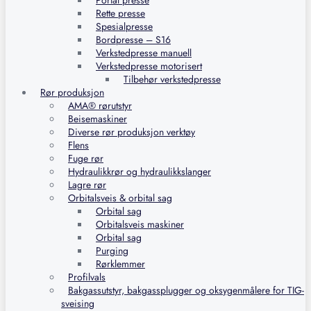
Portal presse
Rette presse
Spesialpresse
Bordpresse – S16
Verkstedpresse manuell
Verkstedpresse motorisert
Tilbehør verkstedpresse
Rør produksjon
AMA® rørutstyr
Beisemaskiner
Diverse rør produksjon verktøy
Flens
Fuge rør
Hydraulikkrør og hydraulikkslanger
Lagre rør
Orbitalsveis & orbital sag
Orbital sag
Orbitalsveis maskiner
Orbital sag
Purging
Rørklemmer
Profilvals
Bakgassutstyr, bakgassplugger og oksygenmålere for TIG-
sveising