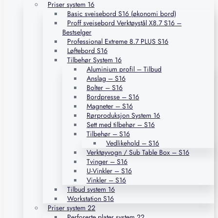
Priser system 16
Basic sveisebord S16 (økonomi bord)
Proff sveisebord Verktøystål X8.7 S16 –
Bestselger
Professional Extreme 8.7 PLUS S16
Løftebord S16
Tilbehør System 16
Aluminium profil – Tilbud
Anslag – S16
Bolter – S16
Bordpresse – S16
Magneter – S16
Rørproduksjon System 16
Sett med tilbehør – S16
Tilbehør – S16
Vedlikehold – S16
Verktøyvogn / Sub Table Box – S16
Tvinger – S16
U-Vinkler – S16
Vinkler – S16
Tilbud system 16
Workstation S16
Priser system 22
Perforerte plater system 22