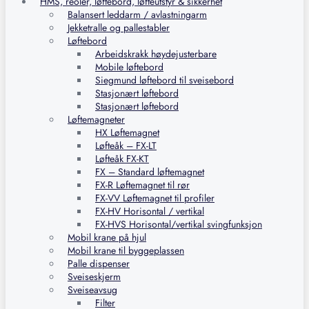
HMS, reoler, løftebord, løfteutstyr & sikkerhet
Balansert leddarm / avlastningarm
Jekketralle og pallestabler
Løftebord
Arbeidskrakk høydejusterbare
Mobile løftebord
Siegmund løftebord til sveisebord
Stasjonært løftebord
Stasjonært løftebord
Løftemagneter
HX Løftemagnet
Løfteåk – FX-LT
Løfteåk FX-KT
FX – Standard løftemagnet
FX-R Løftemagnet til rør
FX-VV Løftemagnet til profiler
FX-HV Horisontal / vertikal
FX-HVS Horisontal/vertikal svingfunksjon
Mobil krane på hjul
Mobil krane til byggeplassen
Palle dispenser
Sveiseskjerm
Sveiseavsug
Filter