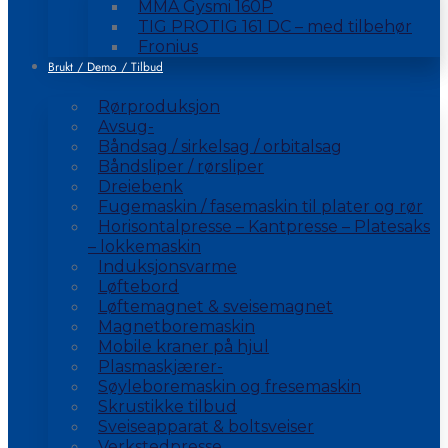
MMA Gysmi 160P
TIG PROTIG 161 DC – med tilbehør
Fronius
Brukt / Demo / Tilbud
Rørproduksjon
Avsug-
Båndsag / sirkelsag / orbitalsag
Båndsliper / rørsliper
Dreiebenk
Fugemaskin / fasemaskin til plater og rør
Horisontalpresse – Kantpresse – Platesaks
– lokkemaskin
Induksjonsvarme
Løftebord
Løftemagnet & sveisemagnet
Magnetboremaskin
Mobile kraner på hjul
Plasmaskjærer-
Søyleboremaskin og fresemaskin
Skrustikke tilbud
Sveiseapparat & boltsveiser
Verkstedpresse