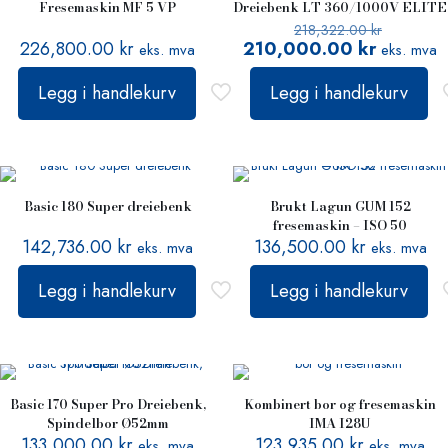
Fresemaskin MF 5 VP
Dreiebenk LT 360/1000V ELITE
218,322.00
kr
226,800.00
kr
210,000.00
kr
eks. mva
eks. mva
Legg i handlekurv
Legg i handlekurv
Basic 180 Super dreiebenk
Brukt Lagun GUM 152
fresemaskin – ISO 50
142,736.00
kr
136,500.00
kr
eks. mva
eks. mva
Legg i handlekurv
Legg i handlekurv
Basic 170 Super Pro Dreiebenk,
Kombinert bor og fresemaskin
Spindelbor Ø52mm
IMA I28U
133,000.00
kr
123,935.00
kr
eks. mva
eks. mva