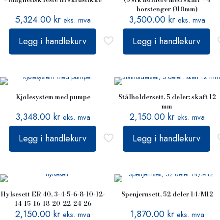
borstenger Ø10mm)
5,324.00
kr
3,500.00
kr
eks. mva
eks. mva
Legg i handlekurv
Legg i handlekurv
Kjølesystem med pumpe
Stålholdersett, 5 deler: skaft 12
mm
3,348.00
kr
2,150.00
kr
eks. mva
eks. mva
Legg i handlekurv
Legg i handlekurv
Hylsesett ER 40, 3-4-5-6-8-10-12-
Spenjernsett, 52 deler 14/M12
14-15-16-18-20-22-24-26
2,150.00
kr
1,870.00
kr
eks. mva
eks. mva