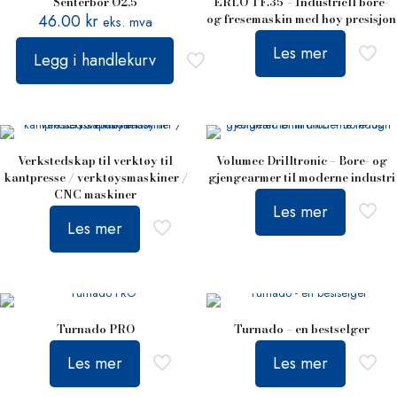
Senterbor Ø2,5
ERLO TF.35 – Industriell bore-
46.00
kr
og fresemaskin med høy presisjon
eks. mva
Les mer
Legg i handlekurv
Verkstedskap til verktøy til
Volumec Drilltronic – Bore- og
kantpresse / verktøysmaskiner /
gjengearmer til moderne industri
CNC maskiner
Les mer
Les mer
Turnado PRO
Turnado – en bestselger
Les mer
Les mer