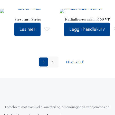
Servoturn Series
Radialboremaskin R 60 VT
Les mer
Legg i handlekurv
1
2
Neste side
Forbeholdt mot eventuelle skrivefeil og prisendringer på vår hjemmeside.