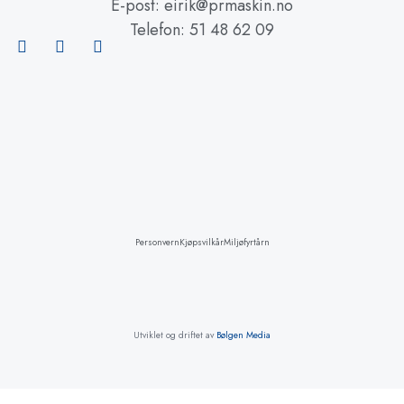
E-post: eirik@prmaskin.no
Telefon: 51 48 62 09
Personvern
Kjøpsvilkår
Miljøfyrtårn
Utviklet og driftet av
Bølgen Media