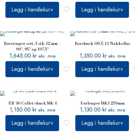
Legg i handlekurv
Legg i handlekurv
Borstenger sett, 3 stk: 12 mm –
Borchuck Ø0,5-13 Nøkkelløs
90°, 95° og 107,5°
1,645.00
kr
1,350.00
kr
eks. mva
eks. mva
Legg i handlekurv
Legg i handlekurv
ER 40 Collet chuck MK 4
Forlenger MK3 250mm
1,150.00
kr
1,130.00
kr
eks. mva
eks. mva
Legg i handlekurv
Legg i handlekurv