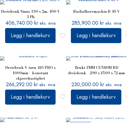
Dreiebenk Sinus 330 x 2m, 400 V
Radialboremaskin R 40 V
3 Ph
406,740.00
kr
285,900.00
kr
eks. mva
eks. mva
Legg i handlekurv
Legg i handlekurv
Dreiebenk V-turn 410 PRO x
Brukt ZMM CU580M RD
1000mm – konstant
dreiebenk – 290 x 1500 x 72 mm
skjærehastighet
266,292.00
kr
230,000.00
kr
eks. mva
eks. mva
Legg i handlekurv
Legg i handlekurv
PÅ TILBUD