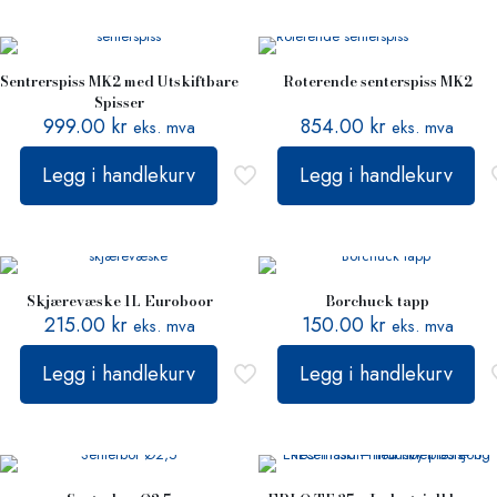
Sentrerspiss MK2 med Utskiftbare
Roterende senterspiss MK2
Spisser
999.00
kr
854.00
kr
eks. mva
eks. mva
Legg i handlekurv
Legg i handlekurv
Skjærevæske 1L Euroboor
Borchuck tapp
215.00
kr
150.00
kr
eks. mva
eks. mva
Legg i handlekurv
Legg i handlekurv