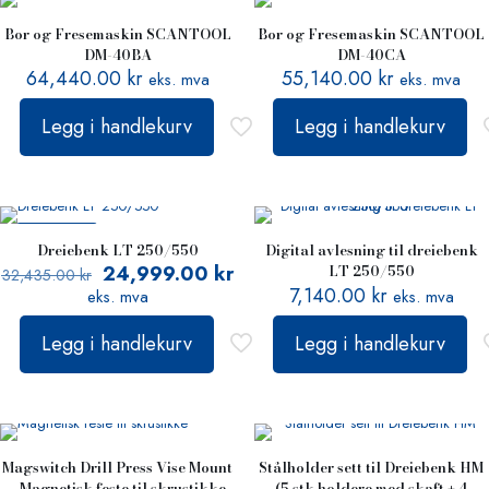
Bor og Fresemaskin SCANTOOL
Bor og Fresemaskin SCANTOOL
DM-40BA
DM-40CA
64,440.00
kr
55,140.00
kr
eks. mva
eks. mva
Legg i handlekurv
Legg i handlekurv
PÅ TILBUD
Dreiebenk LT 250/550
Digital avlesning til dreiebenk
24,999.00
kr
LT 250/550
32,435.00
kr
7,140.00
kr
eks. mva
eks. mva
Legg i handlekurv
Legg i handlekurv
Magswitch Drill Press Vise Mount
Stålholder sett til Dreiebenk HM
– Magnetisk feste til skrustikke
(5 stk holdere med skaft + 4