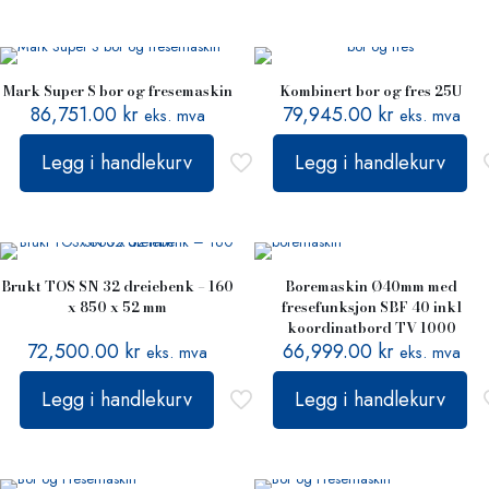
Mark Super S bor og fresemaskin
Kombinert bor og fres 25U
86,751.00
kr
79,945.00
kr
eks. mva
eks. mva
Legg i handlekurv
Legg i handlekurv
Brukt TOS SN 32 dreiebenk – 160
Boremaskin Ø40mm med
x 850 x 52 mm
fresefunksjon SBF 40 inkl
koordinatbord TV 1000
72,500.00
kr
66,999.00
kr
eks. mva
eks. mva
Legg i handlekurv
Legg i handlekurv