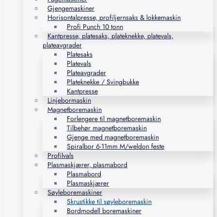
Gjengemaskiner
Horisontalpresse, profiljernsaks & lokkemaskin
Profi Punch 10 tonn
Kantpresse, platesaks, plateknekke, platevals,
plateavgrader
Platesaks
Platevals
Plateavgrader
Plateknekke / Svingbukke
Kantpresse
Linjebormaskin
Magnetboremaskin
Forlengere til magnetboremaskin
Tilbehør magnetboremaskin
Gjenge med magnetboremaskin
Spiralbor 6-11mm M/weldon feste
Profilvals
Plasmaskjærer, plasmabord
Plasmabord
Plasmaskjærer
Søyleboremaskiner
Skrustikke til søyleboremaskin
Bordmodell boremaskiner