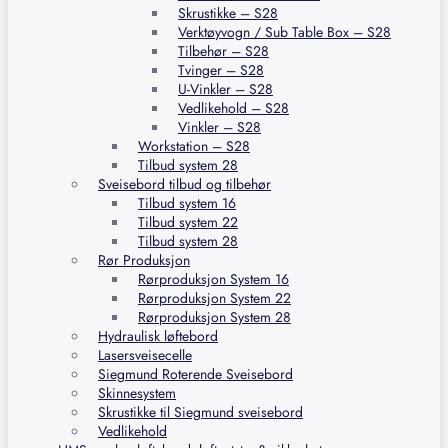
Skrustikke – S28
Verktøyvogn / Sub Table Box – S28
Tilbehør – S28
Tvinger – S28
U-Vinkler – S28
Vedlikehold – S28
Vinkler – S28
Workstation – S28
Tilbud system 28
Sveisebord tilbud og tilbehør
Tilbud system 16
Tilbud system 22
Tilbud system 28
Rør Produksjon
Rørproduksjon System 16
Rørproduksjon System 22
Rørproduksjon System 28
Hydraulisk løftebord
Lasersveisecelle
Siegmund Roterende Sveisebord
Skinnesystem
Skrustikke til Siegmund sveisebord
Vedlikehold