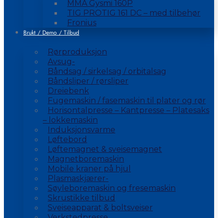
MMA Gysmi 160P
TIG PROTIG 161 DC – med tilbehør
Fronius
Brukt / Demo / Tilbud
Rørproduksjon
Avsug-
Båndsag / sirkelsag / orbitalsag
Båndsliper / rørsliper
Dreiebenk
Fugemaskin / fasemaskin til plater og rør
Horisontalpresse – Kantpresse – Platesaks
– lokkemaskin
Induksjonsvarme
Løftebord
Løftemagnet & sveisemagnet
Magnetboremaskin
Mobile kraner på hjul
Plasmaskjærer-
Søyleboremaskin og fresemaskin
Skrustikke tilbud
Sveiseapparat & boltsveiser
Verkstedpresse