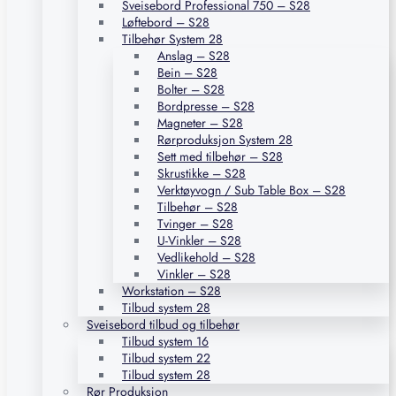
Sveisebord Professional 750 – S28
Løftebord – S28
Tilbehør System 28
Anslag – S28
Bein – S28
Bolter – S28
Bordpresse – S28
Magneter – S28
Rørproduksjon System 28
Sett med tilbehør – S28
Skrustikke – S28
Verktøyvogn / Sub Table Box – S28
Tilbehør – S28
Tvinger – S28
U-Vinkler – S28
Vedlikehold – S28
Vinkler – S28
Workstation – S28
Tilbud system 28
Sveisebord tilbud og tilbehør
Tilbud system 16
Tilbud system 22
Tilbud system 28
Rør Produksjon