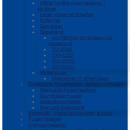
Hånd holdte slipemaskiner /
rørsliper
Linær sliper og tilbehør
Polering
Rettsliper
Slipebånd
40x780mm til rørsliper og
slipesverd
75×2000
100×1220
100×2000
150×2000
Vinkelsliper
Slipeskiver til vinkelsliper
Dreiebenk, fresemaskin, radialboremaskin
Manuelle fresemaskiner
Rundtslipemaskin
Radialboremaskin
Manuell dreiebenk
Eromobil – Hjelp ved verktøy brudd
Fugemaskiner
Gjengemaskiner