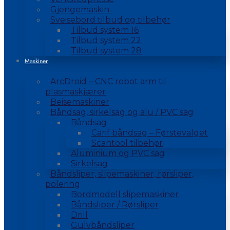
Gjengemaskin-
Sveisebord tilbud og tilbehør
Tilbud system 16
Tilbud system 22
Tilbud system 28
Maskiner
ArcDroid – CNC robot arm til
plasmaskjærer
Beisemaskiner
Båndsag, sirkelsag og alu / PVC sag
Båndsag
Carif båndsag – Førstevalget
Scantool tilbehør
Aluminium og PVC sag
Sirkelsag
Båndsliper, slipemaskiner, rørsliper,
polering
Bordmodell slipemaskiner
Båndsliper / Rørsliper
Drill
Gulvbåndsliper