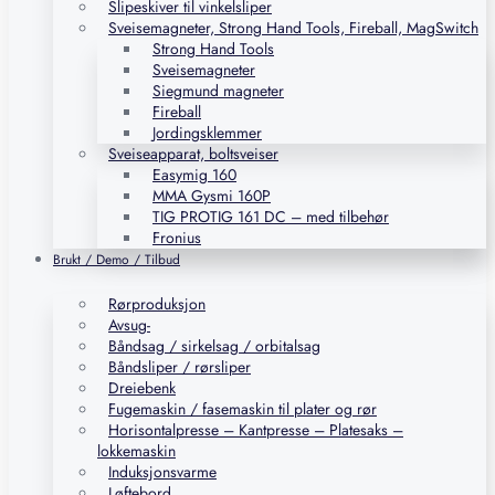
Slipeskiver til vinkelsliper
Sveisemagneter, Strong Hand Tools, Fireball, MagSwitch
Strong Hand Tools
Sveisemagneter
Siegmund magneter
Fireball
Jordingsklemmer
Sveiseapparat, boltsveiser
Easymig 160
MMA Gysmi 160P
TIG PROTIG 161 DC – med tilbehør
Fronius
Brukt / Demo / Tilbud
Rørproduksjon
Avsug-
Båndsag / sirkelsag / orbitalsag
Båndsliper / rørsliper
Dreiebenk
Fugemaskin / fasemaskin til plater og rør
Horisontalpresse – Kantpresse – Platesaks –
lokkemaskin
Induksjonsvarme
Løftebord