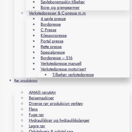
Søyleboremaskin tilbehør
Bore- og gjengearmer
Verkstedpresser & C-presse m.m
4 søyle presse
Bordpresse
C Presse
Kilesporpresse
Portal presse
Rette presse
Spesialpresse
Bordpresse – S16
Verkstedpresse manuell
Verkstedpresse motorisert
Tilbehør verkstedpresse
Rør produksjon
AMA® rørutstyr
Beisemaskiner
Diverse rør produksjon verktøy
Flens
Fuge rør
Hydraulikkrør og hydraulikkslanger
Lagre rør
Orbitalsveis & orbital sag