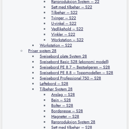
Rørproduksjon System – 22
Sett med tilbehør – S22
Tilbehør – S22
Tvinger – S22
U-vinkel – S22
Vedlikehold – S22
Vinkler – S22
Workstation – S22
Workstation – S22
Priser system 28
Sveisebord plate System 28
Sveisebord Basic S28 (økonomi modell)
Sveisebord PE 8.7 – Bestselgeren – S28
Sveisebord PE 8.8 – Toppmodellen – S28
Sveisebord Professional 750 – S28
Løftebord – S28
Tilbehør System 28
Anslag – S28
Bein – S28
Bolter – S28
Bordpresse – S28
Magneter – S28
Rørproduksjon System 28
Sett med tilbehør – S28