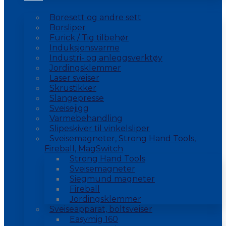
Boresett og andre sett
Borsliper
Furick / Tig tilbehør
Induksjonsvarme
Industri- og anleggsverktøy
Jordingsklemmer
Laser sveiser
Skrustikker
Slangepresse
Sveisejigg
Varmebehandling
Slipeskiver til vinkelsliper
Sveisemagneter, Strong Hand Tools,
Fireball, MagSwitch
Strong Hand Tools
Sveisemagneter
Siegmund magneter
Fireball
Jordingsklemmer
Sveiseapparat, boltsveiser
Easymig 160