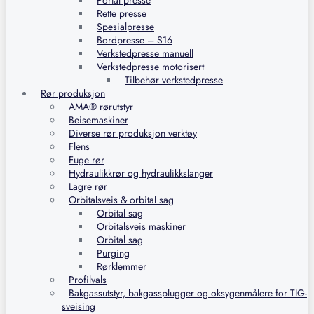
Portal presse
Rette presse
Spesialpresse
Bordpresse – S16
Verkstedpresse manuell
Verkstedpresse motorisert
Tilbehør verkstedpresse
Rør produksjon
AMA® rørutstyr
Beisemaskiner
Diverse rør produksjon verktøy
Flens
Fuge rør
Hydraulikkrør og hydraulikkslanger
Lagre rør
Orbitalsveis & orbital sag
Orbital sag
Orbitalsveis maskiner
Orbital sag
Purging
Rørklemmer
Profilvals
Bakgassutstyr, bakgassplugger og oksygenmålere for TIG-
sveising