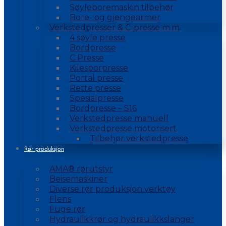
Søyleboremaskin tilbehør
Bore- og gjengearmer
Verkstedpresser & C-presse m.m
4 søyle presse
Bordpresse
C Presse
Kilesporpresse
Portal presse
Rette presse
Spesialpresse
Bordpresse – S16
Verkstedpresse manuell
Verkstedpresse motorisert
Tilbehør verkstedpresse
Rør produksjon
AMA® rørutstyr
Beisemaskiner
Diverse rør produksjon verktøy
Flens
Fuge rør
Hydraulikkrør og hydraulikkslanger