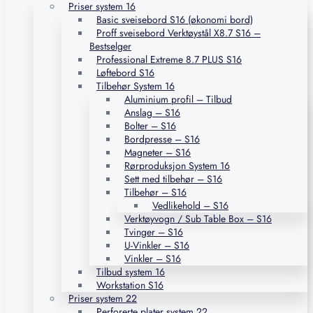
Priser system 16
Basic sveisebord S16 (økonomi bord)
Proff sveisebord Verktøystål X8.7 S16 –
Bestselger
Professional Extreme 8.7 PLUS S16
Løftebord S16
Tilbehør System 16
Aluminium profil – Tilbud
Anslag – S16
Bolter – S16
Bordpresse – S16
Magneter – S16
Rørproduksjon System 16
Sett med tilbehør – S16
Tilbehør – S16
Vedlikehold – S16
Verktøyvogn / Sub Table Box – S16
Tvinger – S16
U-Vinkler – S16
Vinkler – S16
Tilbud system 16
Workstation S16
Priser system 22
Perforerte plater system 22