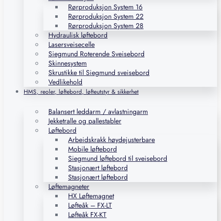
Rørproduksjon System 16
Rørproduksjon System 22
Rørproduksjon System 28
Hydraulisk løftebord
Lasersveisecelle
Siegmund Roterende Sveisebord
Skinnesystem
Skrustikke til Siegmund sveisebord
Vedlikehold
HMS, reoler, løftebord, løfteutstyr & sikkerhet
Balansert leddarm / avlastningarm
Jekketralle og pallestabler
Løftebord
Arbeidskrakk høydejusterbare
Mobile løftebord
Siegmund løftebord til sveisebord
Stasjonært løftebord
Stasjonært løftebord
Løftemagneter
HX Løftemagnet
Løfteåk – FX-LT
Løfteåk FX-KT