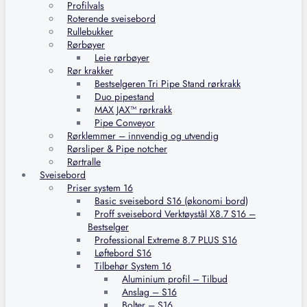
Profilvals
Roterende sveisebord
Rullebukker
Rørbøyer
Leie rørbøyer
Rør krakker
Bestselgeren Tri Pipe Stand rørkrakk
Duo pipestand
MAX JAX™ rørkrakk
Pipe Conveyor
Rørklemmer – innvendig og utvendig
Rørsliper & Pipe notcher
Rørtralle
Sveisebord
Priser system 16
Basic sveisebord S16 (økonomi bord)
Proff sveisebord Verktøystål X8.7 S16 –
Bestselger
Professional Extreme 8.7 PLUS S16
Løftebord S16
Tilbehør System 16
Aluminium profil – Tilbud
Anslag – S16
Bolter – S16