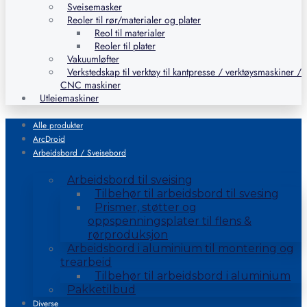
Sveisemasker
Reoler til rør/materialer og plater
Reol til materialer
Reoler til plater
Vakuumløfter
Verkstedskap til verktøy til kantpresse / verktøysmaskiner /
CNC maskiner
Utleiemaskiner
Alle produkter
ArcDroid
Arbeidsbord / Sveisebord
Arbeidsbord til sveising
Tilbehør til arbeidsbord til svesing
Prismer, støtter og
oppspenningsplater til flens &
rørproduksjon
Arbeidsbord i aluminium til montering og
trearbeid
Tilbehør til arbeidsbord i aluminium
Pakketilbud
Diverse