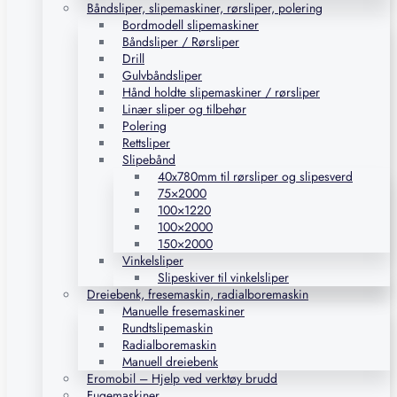
Båndsliper, slipemaskiner, rørsliper, polering
Bordmodell slipemaskiner
Båndsliper / Rørsliper
Drill
Gulvbåndsliper
Hånd holdte slipemaskiner / rørsliper
Linær sliper og tilbehør
Polering
Rettsliper
Slipebånd
40x780mm til rørsliper og slipesverd
75×2000
100×1220
100×2000
150×2000
Vinkelsliper
Slipeskiver til vinkelsliper
Dreiebenk, fresemaskin, radialboremaskin
Manuelle fresemaskiner
Rundtslipemaskin
Radialboremaskin
Manuell dreiebenk
Eromobil – Hjelp ved verktøy brudd
Fugemaskiner