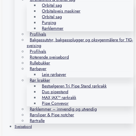
Orbital sag
Orbitalsveis maskiner
Orbital sag
Purging
Rørklemmer
Profilvals
Bakgassutstyr, bakgassplugger og oksygenmålere for TIG-
sveising
Profilvals
Roterende sveisebord
Rullebukker
Rørbøyer
Leie rørbøyer
Rør krakker
Bestselgeren Tri Pipe Stand rørkrakk
Duo pipestand
MAX JAX™ rørkrakk
Pipe Conveyor
Rørklemmer – innvendig og utvendig
Rørsliper & Pipe notcher
Rørtralle
Sveisebord