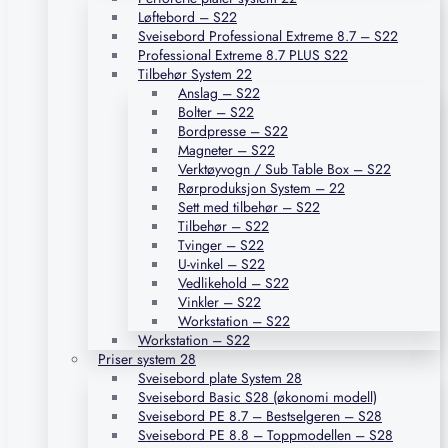
Løftebord – S22
Sveisebord Professional Extreme 8.7 – S22
Professional Extreme 8.7 PLUS S22
Tilbehør System 22
Anslag – S22
Bolter – S22
Bordpresse – S22
Magneter – S22
Verktøyvogn / Sub Table Box – S22
Rørproduksjon System – 22
Sett med tilbehør – S22
Tilbehør – S22
Tvinger – S22
U-vinkel – S22
Vedlikehold – S22
Vinkler – S22
Workstation – S22
Workstation – S22
Priser system 28
Sveisebord plate System 28
Sveisebord Basic S28 (økonomi modell)
Sveisebord PE 8.7 – Bestselgeren – S28
Sveisebord PE 8.8 – Toppmodellen – S28