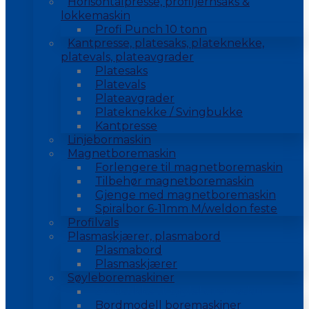
Horisontalpresse, profiljernsaks &
lokkemaskin
Profi Punch 10 tonn
Kantpresse, platesaks, plateknekke,
platevals, plateavgrader
Platesaks
Platevals
Plateavgrader
Plateknekke / Svingbukke
Kantpresse
Linjebormaskin
Magnetboremaskin
Forlengere til magnetboremaskin
Tilbehør magnetboremaskin
Gjenge med magnetboremaskin
Spiralbor 6-11mm M/weldon feste
Profilvals
Plasmaskjærer, plasmabord
Plasmabord
Plasmaskjærer
Søyleboremaskiner
Skrustikke til søyleboremaskin
Bordmodell boremaskiner