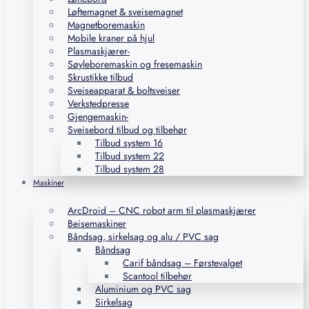
Løftemagnet & sveisemagnet
Magnetboremaskin
Mobile kraner på hjul
Plasmaskjærer-
Søyleboremaskin og fresemaskin
Skrustikke tilbud
Sveiseapparat & boltsveiser
Verkstedpresse
Gjengemaskin-
Sveisebord tilbud og tilbehør
Tilbud system 16
Tilbud system 22
Tilbud system 28
Maskiner
ArcDroid – CNC robot arm til plasmaskjærer
Beisemaskiner
Båndsag, sirkelsag og alu / PVC sag
Båndsag
Carif båndsag – Førstevalget
Scantool tilbehør
Aluminium og PVC sag
Sirkelsag