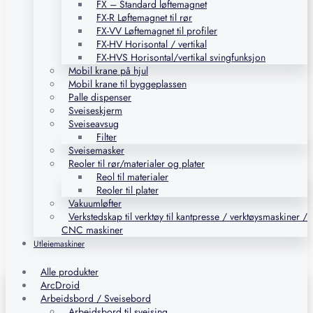
FX – Standard løftemagnet
FX-R Løftemagnet til rør
FX-VV Løftemagnet til profiler
FX-HV Horisontal / vertikal
FX-HVS Horisontal/vertikal svingfunksjon
Mobil krane på hjul
Mobil krane til byggeplassen
Palle dispenser
Sveiseskjerm
Sveiseavsug
Filter
Sveisemasker
Reoler til rør/materialer og plater
Reol til materialer
Reoler til plater
Vakuumløfter
Verkstedskap til verktøy til kantpresse / verktøysmaskiner /
CNC maskiner
Utleiemaskiner
Alle produkter
ArcDroid
Arbeidsbord / Sveisebord
Arbeidsbord til sveising