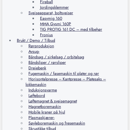
Fireball
Jordingsklemmer
Sveiseapparat, boltsveiser
Easymig 160
MMA Gysmi 160P
TIG PROTIG 161 DC – med tilbehør
Fronius
Brukt / Demo / Tilbud
Rørproduksjon
Avsug-
Båndsag / sirkelsag / orbitalsag
Båndsliper / rørsliper
Dreiebenk
Fugemaskin / fasemaskin til plater og rør
Horisontalpresse – Kantpresse – Platesaks –
lokkemaskin
Induksjonsvarme
Løftebord
Løftemagnet & sveisemagnet
Magnetboremaskin
Mobile kraner på hjul
Plasmaskjærer-
Søyleboremaskin og fresemaskin
Skrustikke tilbud