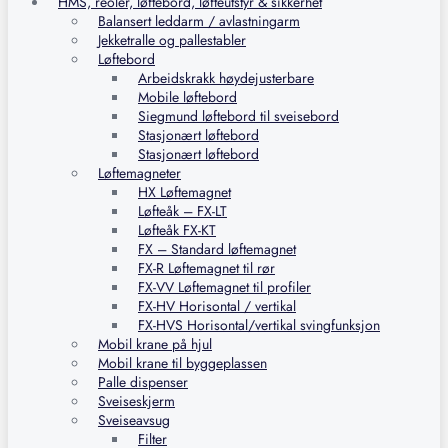
HMS, reoler, løftebord, løfteutstyr & sikkerhet
Balansert leddarm / avlastningarm
Jekketralle og pallestabler
Løftebord
Arbeidskrakk høydejusterbare
Mobile løftebord
Siegmund løftebord til sveisebord
Stasjonært løftebord
Stasjonært løftebord
Løftemagneter
HX Løftemagnet
Løfteåk – FX-LT
Løfteåk FX-KT
FX – Standard løftemagnet
FX-R Løftemagnet til rør
FX-VV Løftemagnet til profiler
FX-HV Horisontal / vertikal
FX-HVS Horisontal/vertikal svingfunksjon
Mobil krane på hjul
Mobil krane til byggeplassen
Palle dispenser
Sveiseskjerm
Sveiseavsug
Filter