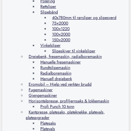
Polering
Rettsliper
Slipebånd
40x780mm til rørsliper og slipesverd
75×2000
100×1220
100×2000
150×2000
Vinkelsliper
Slipeskiver til vinkelsliper
Dreiebenk, fresemaskin, radialboremaskin
Manuelle fresemaskiner
Rundtslipemaskin
Radialboremaskin
Manuell dreiebenk
Eromobil – Hjelp ved verktøy brudd
Fugemaskiner
Gjengemaskiner
Horisontalpresse, profiljernsaks & lokkemaskin
Profi Punch 10 tonn
Kantpresse, platesaks, plateknekke, platevals,
plateavgrader
Platesaks
Platevals