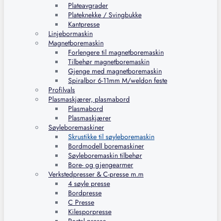
Plateavgrader
Plateknekke / Svingbukke
Kantpresse
Linjebormaskin
Magnetboremaskin
Forlengere til magnetboremaskin
Tilbehør magnetboremaskin
Gjenge med magnetboremaskin
Spiralbor 6-11mm M/weldon feste
Profilvals
Plasmaskjærer, plasmabord
Plasmabord
Plasmaskjærer
Søyleboremaskiner
Skrustikke til søyleboremaskin
Bordmodell boremaskiner
Søyleboremaskin tilbehør
Bore- og gjengearmer
Verkstedpresser & C-presse m.m
4 søyle presse
Bordpresse
C Presse
Kilesporpresse