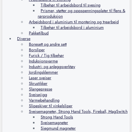
Tilbehør til arbeidsbord til svesing
Prismer, støtter og oppspenningsplater til flens &
rørproduksjon
Arbeidsbord i aluminium til montering og trearbeid
Tilbehør til arbeidsbord i aluminium
Pakketilbud
Diverse
Boresett og andre sett
Borsliper
Furick / Tig tilbehør
Induksjonsvarme
Industri- og anleggsverktøy
Jordingsklemmer
Laser sveiser
Skrustikker
Slangepresse
Sveisejigg
Varmebehandling
Slipeskiver til vinkelsliper
Sveisemagneter, Strong Hand Tools, Fireball, MagSwitch
Strong Hand Tools
Sveisemagneter
Siegmund magneter