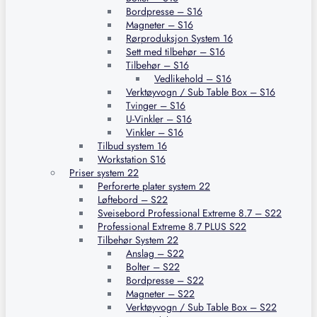
Bordpresse – S16
Magneter – S16
Rørproduksjon System 16
Sett med tilbehør – S16
Tilbehør – S16
Vedlikehold – S16
Verktøyvogn / Sub Table Box – S16
Tvinger – S16
U-Vinkler – S16
Vinkler – S16
Tilbud system 16
Workstation S16
Priser system 22
Perforerte plater system 22
Løftebord – S22
Sveisebord Professional Extreme 8.7 – S22
Professional Extreme 8.7 PLUS S22
Tilbehør System 22
Anslag – S22
Bolter – S22
Bordpresse – S22
Magneter – S22
Verktøyvogn / Sub Table Box – S22