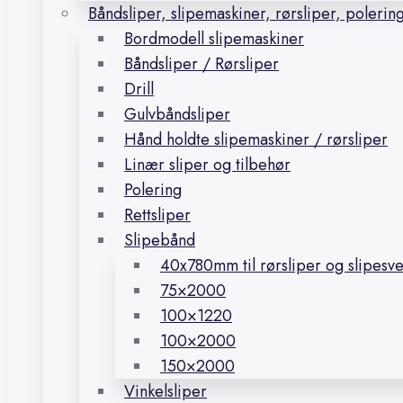
Båndsliper, slipemaskiner, rørsliper, polerin
Bordmodell slipemaskiner
Båndsliper / Rørsliper
Drill
Gulvbåndsliper
Hånd holdte slipemaskiner / rørsliper
Linær sliper og tilbehør
Polering
Rettsliper
Slipebånd
40x780mm til rørsliper og slipesv
75×2000
100×1220
100×2000
150×2000
Vinkelsliper