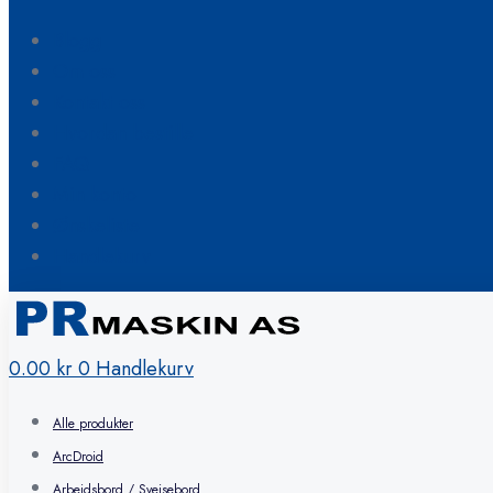
Blogg
Om oss
Kontakt oss
Hvordan bestille
FAQ
Min konto
Ønskeliste
Handlekurv
0.00
kr
0
Handlekurv
Alle produkter
ArcDroid
Arbeidsbord / Sveisebord