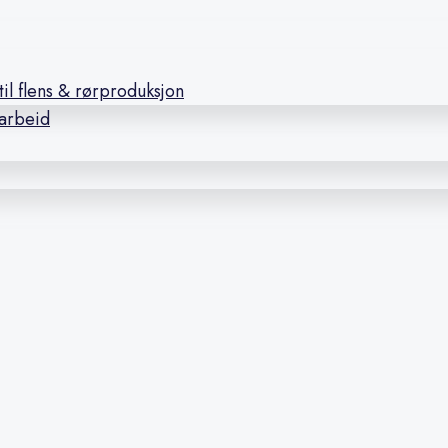
il flens & rørproduksjon
earbeid