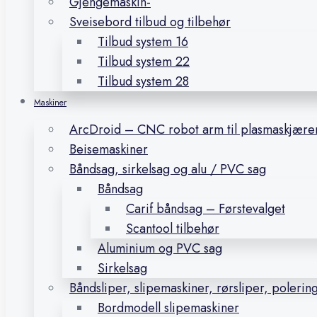
Gjengemaskin-
Sveisebord tilbud og tilbehør
Tilbud system 16
Tilbud system 22
Tilbud system 28
Maskiner
ArcDroid – CNC robot arm til plasmaskjære
Beisemaskiner
Båndsag, sirkelsag og alu / PVC sag
Båndsag
Carif båndsag – Førstevalget
Scantool tilbehør
Aluminium og PVC sag
Sirkelsag
Båndsliper, slipemaskiner, rørsliper, polerin
Bordmodell slipemaskiner