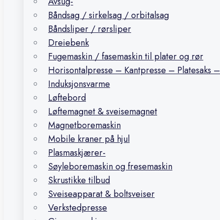
Avsug-
Båndsag / sirkelsag / orbitalsag
Båndsliper / rørsliper
Dreiebenk
Fugemaskin / fasemaskin til plater og rør
Horisontalpresse – Kantpresse – Platesaks –
Induksjonsvarme
Løftebord
Løftemagnet & sveisemagnet
Magnetboremaskin
Mobile kraner på hjul
Plasmaskjærer-
Søyleboremaskin og fresemaskin
Skrustikke tilbud
Sveiseapparat & boltsveiser
Verkstedpresse