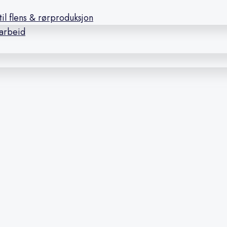
il flens & rørproduksjon
earbeid