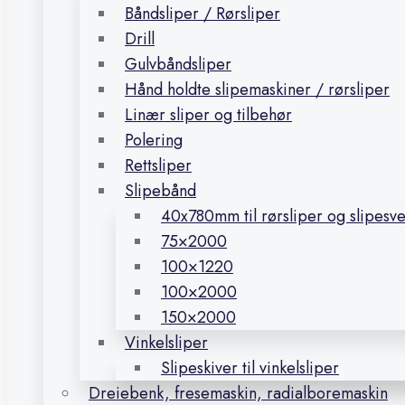
Båndsliper / Rørsliper
Drill
Gulvbåndsliper
Hånd holdte slipemaskiner / rørsliper
Linær sliper og tilbehør
Polering
Rettsliper
Slipebånd
40x780mm til rørsliper og slipesv
75×2000
100×1220
100×2000
150×2000
Vinkelsliper
Slipeskiver til vinkelsliper
Dreiebenk, fresemaskin, radialboremaskin