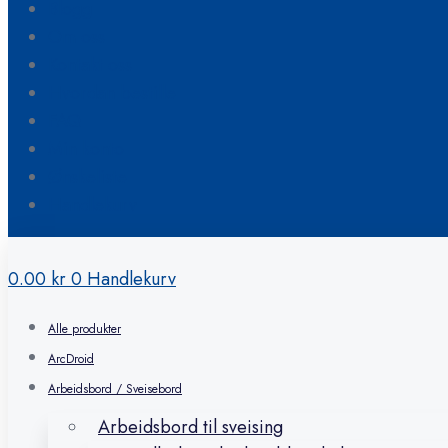
Blogg
Om oss
Kontakt oss
Hvordan bestille
FAQ
Min konto
Ønskeliste
Handlekurv
0.00
kr
0
Handlekurv
Alle produkter
ArcDroid
Arbeidsbord / Sveisebord
Arbeidsbord til sveising