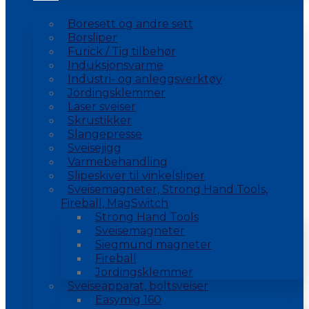
Boresett og andre sett
Borsliper
Furick / Tig tilbehør
Induksjonsvarme
Industri- og anleggsverktøy
Jordingsklemmer
Laser sveiser
Skrustikker
Slangepresse
Sveisejigg
Varmebehandling
Slipeskiver til vinkelsliper
Sveisemagneter, Strong Hand Tools,
Fireball, MagSwitch
Strong Hand Tools
Sveisemagneter
Siegmund magneter
Fireball
Jordingsklemmer
Sveiseapparat, boltsveiser
Easymig 160