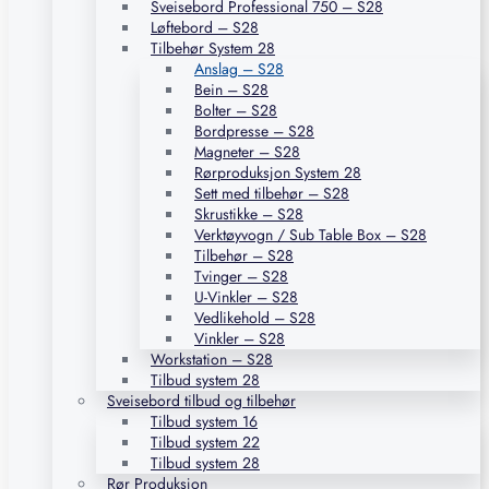
Sveisebord Professional 750 – S28
Løftebord – S28
Tilbehør System 28
Anslag – S28
Bein – S28
Bolter – S28
Bordpresse – S28
Magneter – S28
Rørproduksjon System 28
Sett med tilbehør – S28
Skrustikke – S28
Verktøyvogn / Sub Table Box – S28
Tilbehør – S28
Tvinger – S28
U-Vinkler – S28
Vedlikehold – S28
Vinkler – S28
Workstation – S28
Tilbud system 28
Sveisebord tilbud og tilbehør
Tilbud system 16
Tilbud system 22
Tilbud system 28
Rør Produksjon