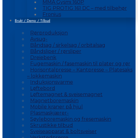
MMA Gysmi 160P
TIG PROTIG 161 DC – med tilbehør
Fronius
Brukt / Demo / Tilbud
Rørproduksjon
Avsug-
Båndsag / sirkelsag / orbitalsag
Båndsliper / rørsliper
Dreiebenk
Fugemaskin / fasemaskin til plater og rør
Horisontalpresse – Kantpresse – Platesaks
– lokkemaskin
Induksjonsvarme
Løftebord
Løftemagnet & sveisemagnet
Magnetboremaskin
Mobile kraner på hjul
Plasmaskjærer-
Søyleboremaskin og fresemaskin
Skrustikke tilbud
Sveiseapparat & boltsveiser
Verkstedpresse