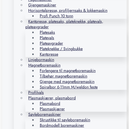
Gjengemaskiner
Horisontalpresse, profiljernsaks & lokkemaskin
Profi Punch 10 tonn
Kantpresse, platesaks, plateknekke, platevals,
plateavgrader
Platesaks
Platevals
Plateavgrader
Plateknekke / Svingbukke
Kantpresse
Linjebormaskin
Magnetboremaskin
Forlengere til magnetboremaskin
Tilbehør magnetboremaskin
Gjenge med magnetboremaskin
Spiralbor 6-11mm M/weldon feste
Profilvals
Plasmaskjærer, plasmabord
Plasmabord
Plasmaskjærer
Søyleboremaskiner
Skrustikke til søyleboremaskin
Bordmodell boremaskiner