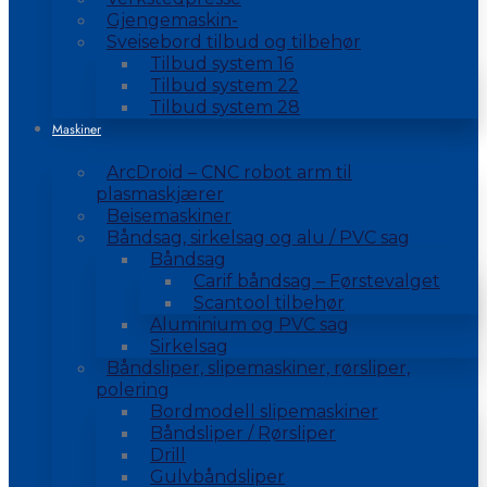
Gjengemaskin-
Sveisebord tilbud og tilbehør
Tilbud system 16
Tilbud system 22
Tilbud system 28
Maskiner
ArcDroid – CNC robot arm til
plasmaskjærer
Beisemaskiner
Båndsag, sirkelsag og alu / PVC sag
Båndsag
Carif båndsag – Førstevalget
Scantool tilbehør
Aluminium og PVC sag
Sirkelsag
Båndsliper, slipemaskiner, rørsliper,
polering
Bordmodell slipemaskiner
Båndsliper / Rørsliper
Drill
Gulvbåndsliper