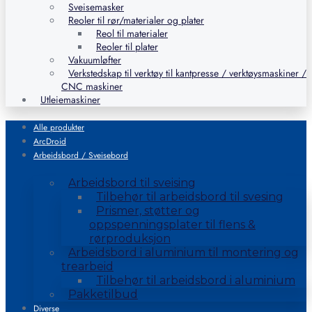
Sveisemasker
Reoler til rør/materialer og plater
Reol til materialer
Reoler til plater
Vakuumløfter
Verkstedskap til verktøy til kantpresse / verktøysmaskiner /
CNC maskiner
Utleiemaskiner
Alle produkter
ArcDroid
Arbeidsbord / Sveisebord
Arbeidsbord til sveising
Tilbehør til arbeidsbord til svesing
Prismer, støtter og
oppspenningsplater til flens &
rørproduksjon
Arbeidsbord i aluminium til montering og
trearbeid
Tilbehør til arbeidsbord i aluminium
Pakketilbud
Diverse