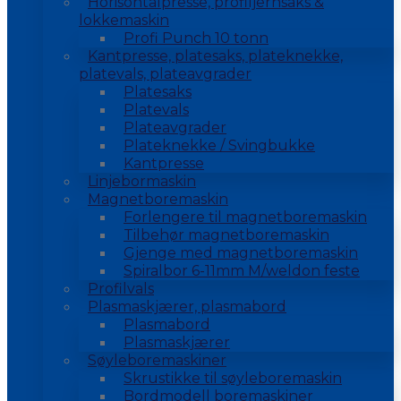
Horisontalpresse, profiljernsaks &
lokkemaskin
Profi Punch 10 tonn
Kantpresse, platesaks, plateknekke,
platevals, plateavgrader
Platesaks
Platevals
Plateavgrader
Plateknekke / Svingbukke
Kantpresse
Linjebormaskin
Magnetboremaskin
Forlengere til magnetboremaskin
Tilbehør magnetboremaskin
Gjenge med magnetboremaskin
Spiralbor 6-11mm M/weldon feste
Profilvals
Plasmaskjærer, plasmabord
Plasmabord
Plasmaskjærer
Søyleboremaskiner
Skrustikke til søyleboremaskin
Bordmodell boremaskiner