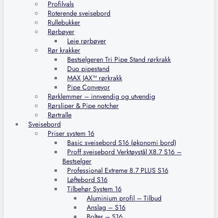
Profilvals
Roterende sveisebord
Rullebukker
Rørbøyer
Leie rørbøyer
Rør krakker
Bestselgeren Tri Pipe Stand rørkrakk
Duo pipestand
MAX JAX™ rørkrakk
Pipe Conveyor
Rørklemmer – innvendig og utvendig
Rørsliper & Pipe notcher
Rørtralle
Sveisebord
Priser system 16
Basic sveisebord S16 (økonomi bord)
Proff sveisebord Verktøystål X8.7 S16 –
Bestselger
Professional Extreme 8.7 PLUS S16
Løftebord S16
Tilbehør System 16
Aluminium profil – Tilbud
Anslag – S16
Bolter – S16