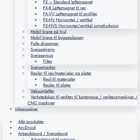
FX – Standard løftemagnet
FX-R Løftemagnet til rør
FX-VV Løftemagnet til profiler
FX-HV Horisontal / vertikal
FX-HVS Horisontal/vertikal svingfunksjon
Mobil krane på hjul
Mobil krane til byggeplassen
Palle dispenser
Sveiseskjerm
Sveiseavsug
Filter
Sveisemasker
Reoler til rør/materialer og plater
Reol til materialer
Reoler til plater
Vakuumløfter
Verkstedskap til verktøy til kantpresse / verktøysmaskiner /
CNC maskiner
Utleiemaskiner
Alle produkter
ArcDroid
Arbeidsbord / Sveisebord
Arbeidsbord til sveising