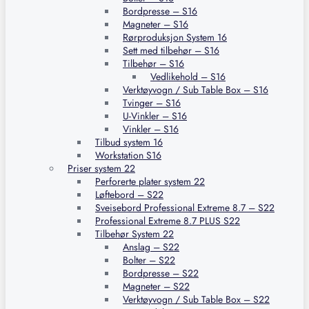
Bordpresse – S16
Magneter – S16
Rørproduksjon System 16
Sett med tilbehør – S16
Tilbehør – S16
Vedlikehold – S16
Verktøyvogn / Sub Table Box – S16
Tvinger – S16
U-Vinkler – S16
Vinkler – S16
Tilbud system 16
Workstation S16
Priser system 22
Perforerte plater system 22
Løftebord – S22
Sveisebord Professional Extreme 8.7 – S22
Professional Extreme 8.7 PLUS S22
Tilbehør System 22
Anslag – S22
Bolter – S22
Bordpresse – S22
Magneter – S22
Verktøyvogn / Sub Table Box – S22