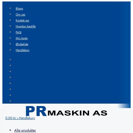
Blogg
Om oss
Kontakt oss
Hvordan bestille
FAQ
Min konto
Ønskeliste
Handlekurv
Blogg
Om oss
Kontakt oss
Hvordan bestille
FAQ
Min konto
Ønskeliste
Handlekurv
0.00
kr
Handlekurv
0
Alle produkter