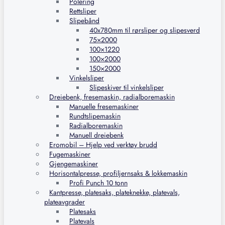
Polering
Rettsliper
Slipebånd
40x780mm til rørsliper og slipesverd
75×2000
100×1220
100×2000
150×2000
Vinkelsliper
Slipeskiver til vinkelsliper
Dreiebenk, fresemaskin, radialboremaskin
Manuelle fresemaskiner
Rundtslipemaskin
Radialboremaskin
Manuell dreiebenk
Eromobil – Hjelp ved verktøy brudd
Fugemaskiner
Gjengemaskiner
Horisontalpresse, profiljernsaks & lokkemaskin
Profi Punch 10 tonn
Kantpresse, platesaks, plateknekke, platevals,
plateavgrader
Platesaks
Platevals