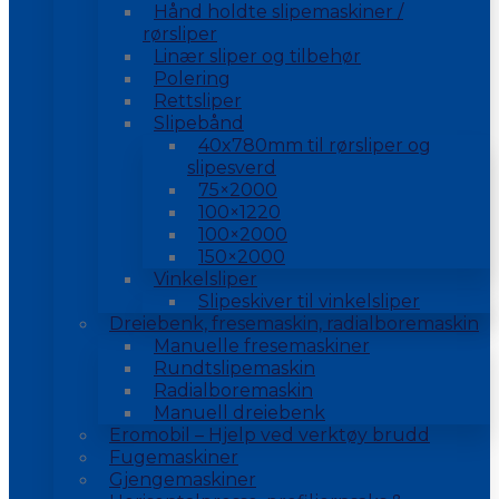
Hånd holdte slipemaskiner /
rørsliper
Linær sliper og tilbehør
Polering
Rettsliper
Slipebånd
40x780mm til rørsliper og
slipesverd
75×2000
100×1220
100×2000
150×2000
Vinkelsliper
Slipeskiver til vinkelsliper
Dreiebenk, fresemaskin, radialboremaskin
Manuelle fresemaskiner
Rundtslipemaskin
Radialboremaskin
Manuell dreiebenk
Eromobil – Hjelp ved verktøy brudd
Fugemaskiner
Gjengemaskiner