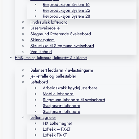
Rørproduksjon System 16
Rørproduksjon System 22
Rørproduksjon System 28
Hydraulisk løftebord
Lasersveisecelle
Siegmund Roterende Sveisebord
Skinnesystem
Skrustikke til Siegmund sveisebord
Vedlikehold
HMS, reoler, løftebord, løfteutstyr & sikkerhet
Balansert leddarm / avlastningarm
Jekketralle og pallestabler
Løftebord
Arbeidskrakk høydejusterbare
Mobile løftebord
Siegmund løftebord til sveisebord
Stasjonært løftebord
Stasjonært løftebord
Løftemagneter
HX Løftemagnet
Løfteåk – FX-LT
Løfteåk FX-KT