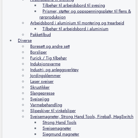
Tilbehør til arbeidsbord til svesing
Prismer, støtter og oppspenningsplater til flens &
rørproduksjon
Arbeidsbord i aluminium til montering og trearbeid
Tilbehør til arbeidsbord i aluminium
Pakketilbud
Diverse
Boresett og andre sett
Borsliper
Furick / Tig tilbehør
Induksjonsvarme
Industri- og anleggsverktøy
Jordingsklemmer
Laser sveiser
Skrustikker
Slangepresse
Sveisejigg
Varmebehandling
Slipeskiver til vinkelsliper
Sveisemagneter, Strong Hand Tools, Fireball, MagSwitch
Strong Hand Tools
Sveisemagneter
Siegmund magneter