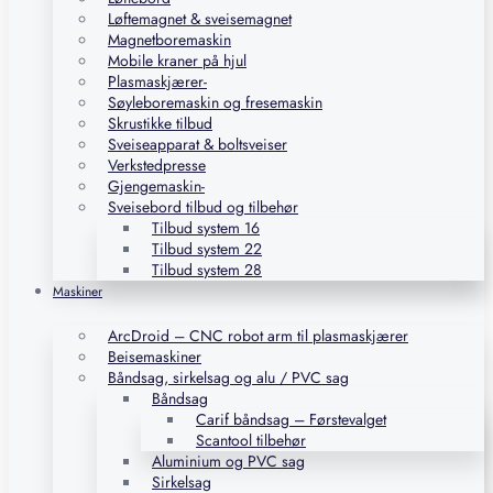
Løftemagnet & sveisemagnet
Magnetboremaskin
Mobile kraner på hjul
Plasmaskjærer-
Søyleboremaskin og fresemaskin
Skrustikke tilbud
Sveiseapparat & boltsveiser
Verkstedpresse
Gjengemaskin-
Sveisebord tilbud og tilbehør
Tilbud system 16
Tilbud system 22
Tilbud system 28
Maskiner
ArcDroid – CNC robot arm til plasmaskjærer
Beisemaskiner
Båndsag, sirkelsag og alu / PVC sag
Båndsag
Carif båndsag – Førstevalget
Scantool tilbehør
Aluminium og PVC sag
Sirkelsag