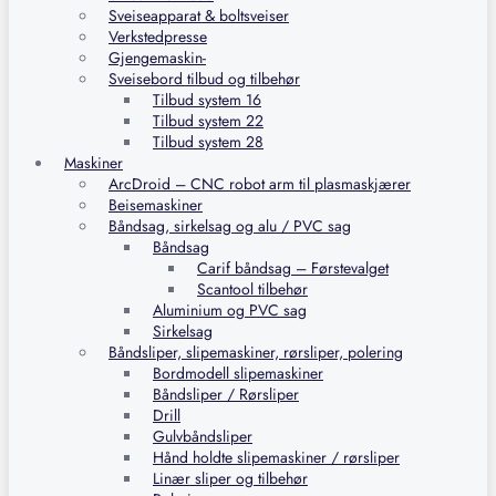
Sveiseapparat & boltsveiser
Verkstedpresse
Gjengemaskin-
Sveisebord tilbud og tilbehør
Tilbud system 16
Tilbud system 22
Tilbud system 28
Maskiner
ArcDroid – CNC robot arm til plasmaskjærer
Beisemaskiner
Båndsag, sirkelsag og alu / PVC sag
Båndsag
Carif båndsag – Førstevalget
Scantool tilbehør
Aluminium og PVC sag
Sirkelsag
Båndsliper, slipemaskiner, rørsliper, polering
Bordmodell slipemaskiner
Båndsliper / Rørsliper
Drill
Gulvbåndsliper
Hånd holdte slipemaskiner / rørsliper
Linær sliper og tilbehør