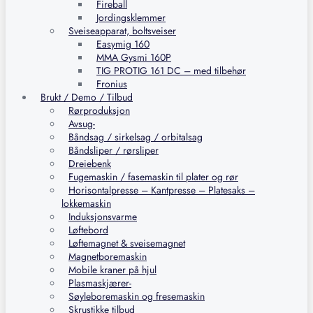
Fireball
Jordingsklemmer
Sveiseapparat, boltsveiser
Easymig 160
MMA Gysmi 160P
TIG PROTIG 161 DC – med tilbehør
Fronius
Brukt / Demo / Tilbud
Rørproduksjon
Avsug-
Båndsag / sirkelsag / orbitalsag
Båndsliper / rørsliper
Dreiebenk
Fugemaskin / fasemaskin til plater og rør
Horisontalpresse – Kantpresse – Platesaks –
lokkemaskin
Induksjonsvarme
Løftebord
Løftemagnet & sveisemagnet
Magnetboremaskin
Mobile kraner på hjul
Plasmaskjærer-
Søyleboremaskin og fresemaskin
Skrustikke tilbud