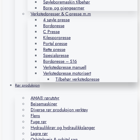
Søyleboremaskin tilbehør
Bore- og gjengearmer
Verkstedpresser & C-presse m.m
4 søyle presse
Bordpresse
C Presse
Kilesporpresse
Portal presse
Rette presse
Spesialpresse
Bordpresse – S16
Verkstedpresse manuell
Verkstedpresse motorisert
Tilbehør verkstedpresse
Rør produksjon
AMA® rørutstyr
Beisemaskiner
Diverse rør produksjon verktøy
Flens
Fuge rør
Hydraulikkrør og hydraulikkslanger
Lagre rør
Orbitalsveis & orbital sag