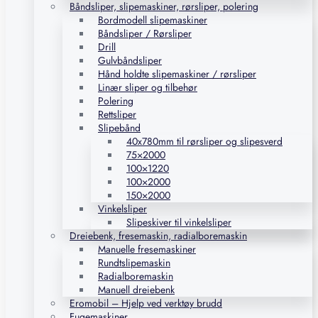
Båndsliper, slipemaskiner, rørsliper, polering
Bordmodell slipemaskiner
Båndsliper / Rørsliper
Drill
Gulvbåndsliper
Hånd holdte slipemaskiner / rørsliper
Linær sliper og tilbehør
Polering
Rettsliper
Slipebånd
40x780mm til rørsliper og slipesverd
75×2000
100×1220
100×2000
150×2000
Vinkelsliper
Slipeskiver til vinkelsliper
Dreiebenk, fresemaskin, radialboremaskin
Manuelle fresemaskiner
Rundtslipemaskin
Radialboremaskin
Manuell dreiebenk
Eromobil – Hjelp ved verktøy brudd
Fugemaskiner