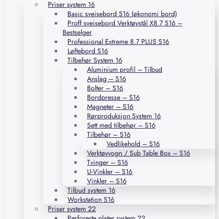
Priser system 16
Basic sveisebord S16 (økonomi bord)
Proff sveisebord Verktøystål X8.7 S16 –
Bestselger
Professional Extreme 8.7 PLUS S16
Løftebord S16
Tilbehør System 16
Aluminium profil – Tilbud
Anslag – S16
Bolter – S16
Bordpresse – S16
Magneter – S16
Rørproduksjon System 16
Sett med tilbehør – S16
Tilbehør – S16
Vedlikehold – S16
Verktøyvogn / Sub Table Box – S16
Tvinger – S16
U-Vinkler – S16
Vinkler – S16
Tilbud system 16
Workstation S16
Priser system 22
Perforerte plater system 22