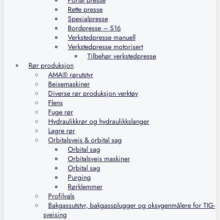
Portal presse
Rette presse
Spesialpresse
Bordpresse – S16
Verkstedpresse manuell
Verkstedpresse motorisert
Tilbehør verkstedpresse
Rør produksjon
AMA® rørutstyr
Beisemaskiner
Diverse rør produksjon verktøy
Flens
Fuge rør
Hydraulikkrør og hydraulikkslanger
Lagre rør
Orbitalsveis & orbital sag
Orbital sag
Orbitalsveis maskiner
Orbital sag
Purging
Rørklemmer
Profilvals
Bakgassutstyr, bakgassplugger og oksygenmålere for TIG-
sveising