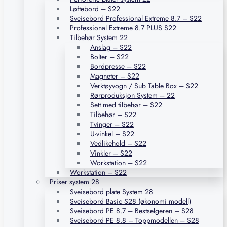
Løftebord – S22
Sveisebord Professional Extreme 8.7 – S22
Professional Extreme 8.7 PLUS S22
Tilbehør System 22
Anslag – S22
Bolter – S22
Bordpresse – S22
Magneter – S22
Verktøyvogn / Sub Table Box – S22
Rørproduksjon System – 22
Sett med tilbehør – S22
Tilbehør – S22
Tvinger – S22
U-vinkel – S22
Vedlikehold – S22
Vinkler – S22
Workstation – S22
Workstation – S22
Priser system 28
Sveisebord plate System 28
Sveisebord Basic S28 (økonomi modell)
Sveisebord PE 8.7 – Bestselgeren – S28
Sveisebord PE 8.8 – Toppmodellen – S28