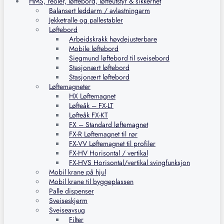
HMS, reoler, løftebord, løfteutstyr & sikkerhet
Balansert leddarm / avlastningarm
Jekketralle og pallestabler
Løftebord
Arbeidskrakk høydejusterbare
Mobile løftebord
Siegmund løftebord til sveisebord
Stasjonært løftebord
Stasjonært løftebord
Løftemagneter
HX Løftemagnet
Løfteåk – FX-LT
Løfteåk FX-KT
FX – Standard løftemagnet
FX-R Løftemagnet til rør
FX-VV Løftemagnet til profiler
FX-HV Horisontal / vertikal
FX-HVS Horisontal/vertikal svingfunksjon
Mobil krane på hjul
Mobil krane til byggeplassen
Palle dispenser
Sveiseskjerm
Sveiseavsug
Filter