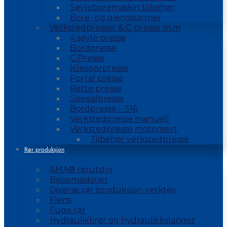
Søyleboremaskin tilbehør
Bore- og gjengearmer
Verkstedpresser & C-presse m.m
4 søyle presse
Bordpresse
C Presse
Kilesporpresse
Portal presse
Rette presse
Spesialpresse
Bordpresse – S16
Verkstedpresse manuell
Verkstedpresse motorisert
Tilbehør verkstedpresse
Rør produksjon
AMA® rørutstyr
Beisemaskiner
Diverse rør produksjon verktøy
Flens
Fuge rør
Hydraulikkrør og hydraulikkslanger