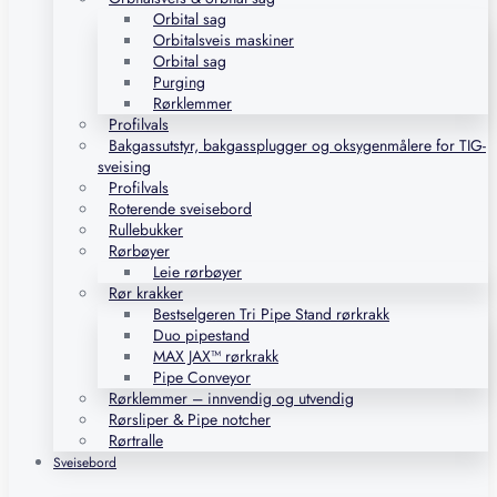
Orbital sag
Orbitalsveis maskiner
Orbital sag
Purging
Rørklemmer
Profilvals
Bakgassutstyr, bakgassplugger og oksygenmålere for TIG-
sveising
Profilvals
Roterende sveisebord
Rullebukker
Rørbøyer
Leie rørbøyer
Rør krakker
Bestselgeren Tri Pipe Stand rørkrakk
Duo pipestand
MAX JAX™ rørkrakk
Pipe Conveyor
Rørklemmer – innvendig og utvendig
Rørsliper & Pipe notcher
Rørtralle
Sveisebord