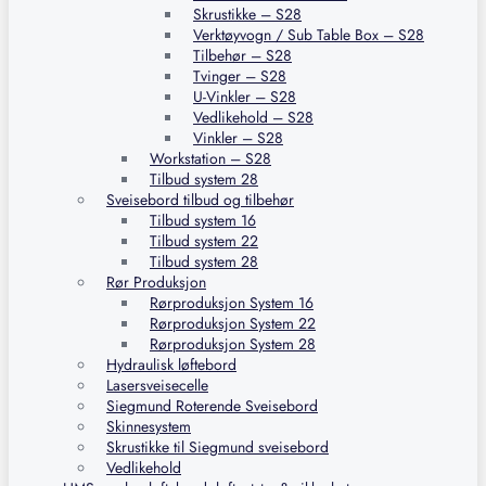
Skrustikke – S28
Verktøyvogn / Sub Table Box – S28
Tilbehør – S28
Tvinger – S28
U-Vinkler – S28
Vedlikehold – S28
Vinkler – S28
Workstation – S28
Tilbud system 28
Sveisebord tilbud og tilbehør
Tilbud system 16
Tilbud system 22
Tilbud system 28
Rør Produksjon
Rørproduksjon System 16
Rørproduksjon System 22
Rørproduksjon System 28
Hydraulisk løftebord
Lasersveisecelle
Siegmund Roterende Sveisebord
Skinnesystem
Skrustikke til Siegmund sveisebord
Vedlikehold