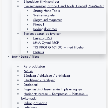
Slipeskiver til vinkelsliper
Sveisemagneter, Strong Hand Tools, Fireball, MagSwitch
Strong Hand Tools
Sveisemagneter
Siegmund magneter
Fireball
Jordingsklemmer
Sveiseapparat, boltsveiser
Easymig 160
MMA Gysmi 160P
TIG PROTIG 161 DC – med tilbehør
Fronius
Brukt / Demo / Tilbud
Rørproduksjon
Avsug-
Båndsag / sirkelsag / orbitalsag
Båndsliper / rørsliper
Dreiebenk
Fugemaskin / fasemaskin til plater og rør
Horisontalpresse – Kantpresse – Platesaks –
lokkemaskin
Induksjonsvarme
Løftebord