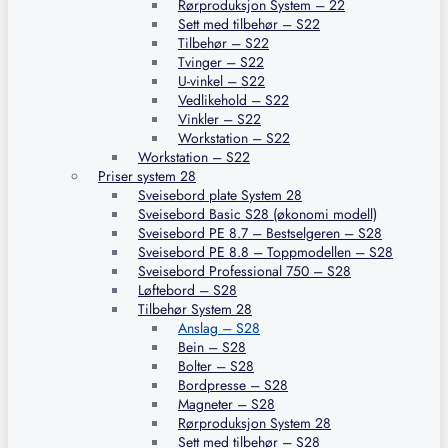
Rørproduksjon System – 22
Sett med tilbehør – S22
Tilbehør – S22
Tvinger – S22
U-vinkel – S22
Vedlikehold – S22
Vinkler – S22
Workstation – S22
Workstation – S22
Priser system 28
Sveisebord plate System 28
Sveisebord Basic S28 (økonomi modell)
Sveisebord PE 8.7 – Bestselgeren – S28
Sveisebord PE 8.8 – Toppmodellen – S28
Sveisebord Professional 750 – S28
Løftebord – S28
Tilbehør System 28
Anslag – S28
Bein – S28
Bolter – S28
Bordpresse – S28
Magneter – S28
Rørproduksjon System 28
Sett med tilbehør – S28