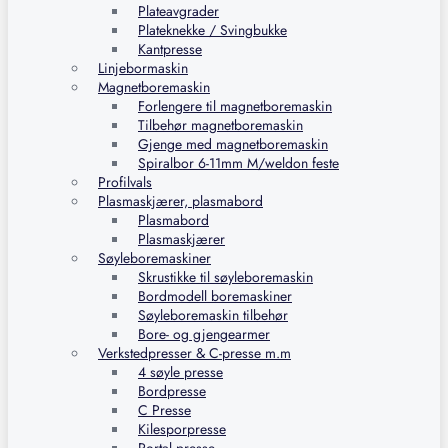
Plateavgrader
Plateknekke / Svingbukke
Kantpresse
Linjebormaskin
Magnetboremaskin
Forlengere til magnetboremaskin
Tilbehør magnetboremaskin
Gjenge med magnetboremaskin
Spiralbor 6-11mm M/weldon feste
Profilvals
Plasmaskjærer, plasmabord
Plasmabord
Plasmaskjærer
Søyleboremaskiner
Skrustikke til søyleboremaskin
Bordmodell boremaskiner
Søyleboremaskin tilbehør
Bore- og gjengearmer
Verkstedpresser & C-presse m.m
4 søyle presse
Bordpresse
C Presse
Kilesporpresse