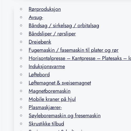
Rørproduksjon
Avsug-
Båndsag / sirkelsag / orbitalsag
Båndsliper / rørsliper
Dreiebenk
Fugemaskin / fasemaskin til plater og rør
Horisontalpresse – Kantpresse – Platesaks – 
Induksjonsvarme
Løftebord
Løftemagnet & sveisemagnet
Magnetboremaskin
Mobile kraner på hjul
Plasmaskjærer-
Søyleboremaskin og fresemaskin
Skrustikke tilbud