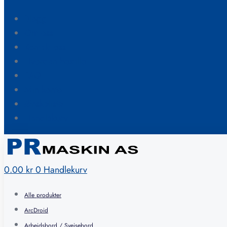
Blogg
Om oss
Kontakt oss
Hvordan bestille
FAQ
Min konto
Ønskeliste
Handlekurv
0.00
kr
0
Handlekurv
Alle produkter
ArcDroid
Arbeidsbord / Sveisebord