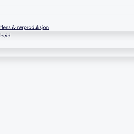
l flens & rørproduksjon
rbeid