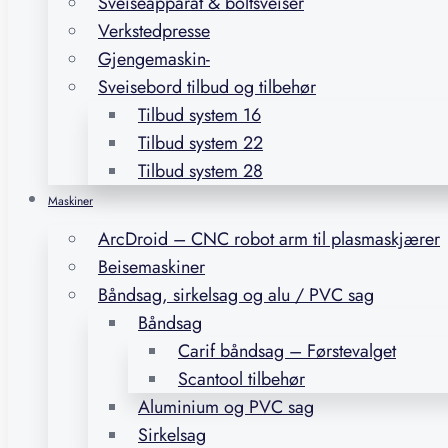
Sveiseapparat & boltsveiser
Verkstedpresse
Gjengemaskin-
Sveisebord tilbud og tilbehør
Tilbud system 16
Tilbud system 22
Tilbud system 28
Maskiner
ArcDroid – CNC robot arm til plasmaskjærer
Beisemaskiner
Båndsag, sirkelsag og alu / PVC sag
Båndsag
Carif båndsag – Førstevalget
Scantool tilbehør
Aluminium og PVC sag
Sirkelsag