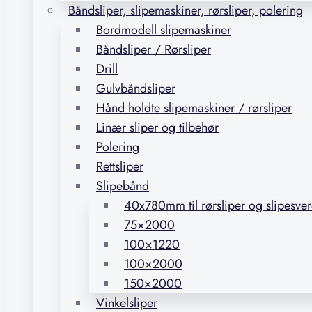
Båndsliper, slipemaskiner, rørsliper, polering
Bordmodell slipemaskiner
Båndsliper / Rørsliper
Drill
Gulvbåndsliper
Hånd holdte slipemaskiner / rørsliper
Linær sliper og tilbehør
Polering
Rettsliper
Slipebånd
40x780mm til rørsliper og slipesve
75×2000
100×1220
100×2000
150×2000
Vinkelsliper