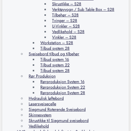
Skrustikke – S28
Verktøyvogn / Sub Table Box – S28
Tilbehør – S28
Tvinger – S28
U-Vinkler – S28
Vedlikehold – S28
Vinkler – S28
Workstation – S28
Tilbud system 28
Sveisebord tilbud og tilbehør
Tilbud system 16
Tilbud system 22
Tilbud system 28
Rør Produksjon
Rørproduksjon System 16
Rørproduksjon System 22
Rørproduksjon System 28
Hydraulisk løftebord
Lasersveisecelle
Siegmund Roterende Sveisebord
Skinnesystem
Skrustikke til Siegmund sveisebord
Vedlikehold