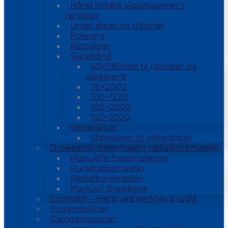
Hånd holdte slipemaskiner /
rørsliper
Linær sliper og tilbehør
Polering
Rettsliper
Slipebånd
40x780mm til rørsliper og
slipesverd
75×2000
100×1220
100×2000
150×2000
Vinkelsliper
Slipeskiver til vinkelsliper
Dreiebenk, fresemaskin, radialboremaskin
Manuelle fresemaskiner
Rundtslipemaskin
Radialboremaskin
Manuell dreiebenk
Eromobil – Hjelp ved verktøy brudd
Fugemaskiner
Gjengemaskiner