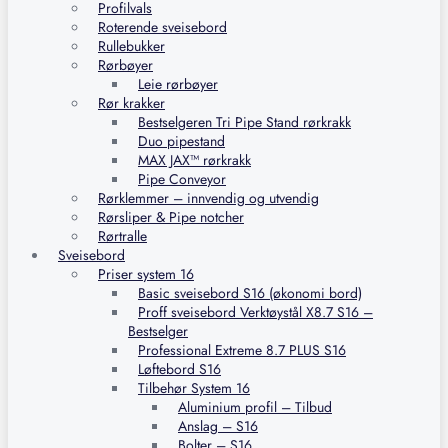
Profilvals
Roterende sveisebord
Rullebukker
Rørbøyer
Leie rørbøyer
Rør krakker
Bestselgeren Tri Pipe Stand rørkrakk
Duo pipestand
MAX JAX™ rørkrakk
Pipe Conveyor
Rørklemmer – innvendig og utvendig
Rørsliper & Pipe notcher
Rørtralle
Sveisebord
Priser system 16
Basic sveisebord S16 (økonomi bord)
Proff sveisebord Verktøystål X8.7 S16 –
Bestselger
Professional Extreme 8.7 PLUS S16
Løftebord S16
Tilbehør System 16
Aluminium profil – Tilbud
Anslag – S16
Bolter – S16