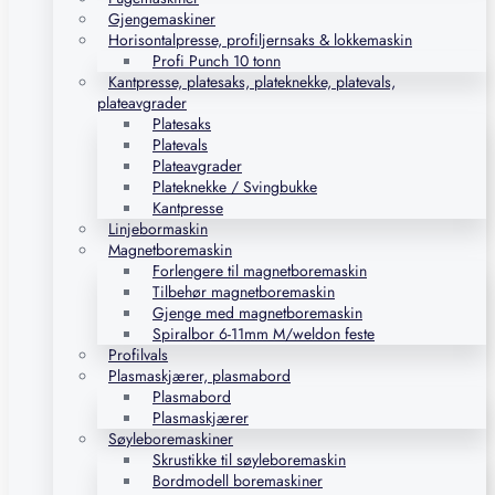
Gjengemaskiner
Horisontalpresse, profiljernsaks & lokkemaskin
Profi Punch 10 tonn
Kantpresse, platesaks, plateknekke, platevals,
plateavgrader
Platesaks
Platevals
Plateavgrader
Plateknekke / Svingbukke
Kantpresse
Linjebormaskin
Magnetboremaskin
Forlengere til magnetboremaskin
Tilbehør magnetboremaskin
Gjenge med magnetboremaskin
Spiralbor 6-11mm M/weldon feste
Profilvals
Plasmaskjærer, plasmabord
Plasmabord
Plasmaskjærer
Søyleboremaskiner
Skrustikke til søyleboremaskin
Bordmodell boremaskiner