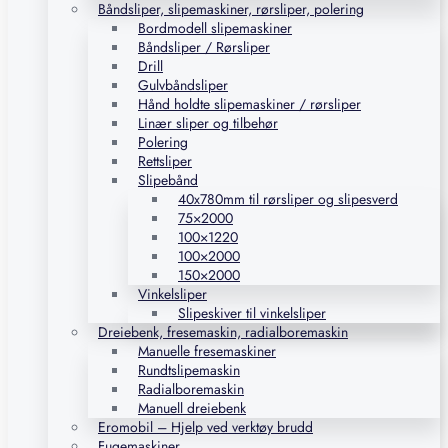
Båndsliper, slipemaskiner, rørsliper, polering
Bordmodell slipemaskiner
Båndsliper / Rørsliper
Drill
Gulvbåndsliper
Hånd holdte slipemaskiner / rørsliper
Linær sliper og tilbehør
Polering
Rettsliper
Slipebånd
40x780mm til rørsliper og slipesverd
75×2000
100×1220
100×2000
150×2000
Vinkelsliper
Slipeskiver til vinkelsliper
Dreiebenk, fresemaskin, radialboremaskin
Manuelle fresemaskiner
Rundtslipemaskin
Radialboremaskin
Manuell dreiebenk
Eromobil – Hjelp ved verktøy brudd
Fugemaskiner