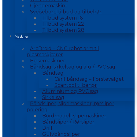
Gjengemaskin-
Sveisebord tilbud og tilbehør
Tilbud system 16
Tilbud system 22
Tilbud system 28
Maskiner
ArcDroid – CNC robot arm til
plasmaskjærer
Beisemaskiner
Båndsag, sirkelsag og alu / PVC sag
Båndsag
Carif båndsag – Førstevalget
Scantool tilbehør
Aluminium og PVC sag
Sirkelsag
Båndsliper, slipemaskiner, rørsliper,
polering
Bordmodell slipemaskiner
Båndsliper / Rørsliper
Drill
Gulvbåndsliper