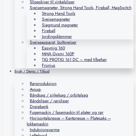
Slipeskiver til vinkelsliper
Sveisemagneter, Strong Hand Tools, Fireball, MagSwitch
Strong Hand Tools
Sveisemagneter
Siegmund magneter
Fireball
Jordingsklemmer
Sveiseapparat, boltsveiser
Easymig 160
MMA Gysmi 160P
TIG PROTIG 161 DC – med tilbehør
Fronius
Brukt / Demo / Tilbud
Rørproduksjon
Avsug-
Båndsag / sirkelsag / orbitalsag
Båndsliper / rørsliper
Dreiebenk
Fugemaskin / fasemaskin til plater og rør
Horisontalpresse – Kantpresse – Platesaks –
lokkemaskin
Induksjonsvarme
Løftebord