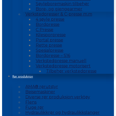
Søyleboremaskin tilbehør
Bore- og gjengearmer
Verkstedpresser & C-presse m.m
4 søyle presse
Bordpresse
C Presse
Kilesporpresse
Portal presse
Rette presse
Spesialpresse
Bordpresse – S16
Verkstedpresse manuell
Verkstedpresse motorisert
Tilbehør verkstedpresse
Rør produksjon
AMA® rørutstyr
Beisemaskiner
Diverse rør produksjon verktøy
Flens
Fuge rør
Hydraulikkrør og hydraulikkslanger