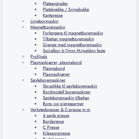
Plateavgrader
Plateknekke / Svingbukke
Kantpresse
Linjebormaskin
Magnetboremaskin
Forlengere til magnetboremaskin
Tilbehør magnetboremaskin
Gjenge med magnetboremaskin
Spiralbor 6-11mm M/weldon feste
Profilvals
Plasmaskjærer, plasmabord
Plasmabord
Plasmaskjærer
Søyleboremaskiner
Skrustikke til søyleboremaskin
Bordmodell boremaskiner
Søyleboremaskin tilbehør
Bore- og gjengearmer
Verkstedpresser & C-presse m.m
4 søyle presse
Bordpresse
C Presse
Kilesporpresse