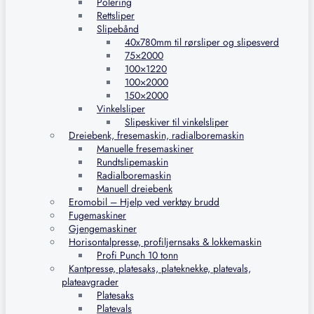
Polering
Rettsliper
Slipebånd
40x780mm til rørsliper og slipesverd
75×2000
100×1220
100×2000
150×2000
Vinkelsliper
Slipeskiver til vinkelsliper
Dreiebenk, fresemaskin, radialboremaskin
Manuelle fresemaskiner
Rundtslipemaskin
Radialboremaskin
Manuell dreiebenk
Eromobil – Hjelp ved verktøy brudd
Fugemaskiner
Gjengemaskiner
Horisontalpresse, profiljernsaks & lokkemaskin
Profi Punch 10 tonn
Kantpresse, platesaks, plateknekke, platevals,
plateavgrader
Platesaks
Platevals