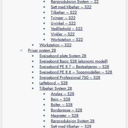
Rørproduksjon System – 22
Sett med tilbehør – S22
Tilbehør – S22
Tvinger – S22
U-vinkel – S22
Vedlikehold – S22
Vinkler – S22
Workstation – S22
Workstation – S22
Priser system 28
Sveisebord plate System 28
Sveisebord Basic S28 (økonomi modell)
Sveisebord PE 8.7 – Bestselgeren – S28
Sveisebord PE 8.8 – Toppmodellen – S28
Sveisebord Professional 750 – S28
Løftebord – S28
Tilbehør System 28
Anslag – S28
Bein – S28
Bolter – S28
Bordpresse – S28
Magneter – S28
Rørproduksjon System 28
Sett med tilbehør – S28