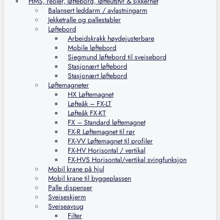
HMS, reoler, løftebord, løfteutstyr & sikkerhet
Balansert leddarm / avlastningarm
Jekketralle og pallestabler
Løftebord
Arbeidskrakk høydejusterbare
Mobile løftebord
Siegmund løftebord til sveisebord
Stasjonært løftebord
Stasjonært løftebord
Løftemagneter
HX Løftemagnet
Løfteåk – FX-LT
Løfteåk FX-KT
FX – Standard løftemagnet
FX-R Løftemagnet til rør
FX-VV Løftemagnet til profiler
FX-HV Horisontal / vertikal
FX-HVS Horisontal/vertikal svingfunksjon
Mobil krane på hjul
Mobil krane til byggeplassen
Palle dispenser
Sveiseskjerm
Sveiseavsug
Filter