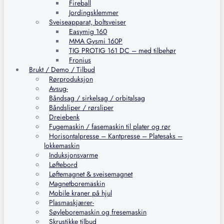
Fireball
Jordingsklemmer
Sveiseapparat, boltsveiser
Easymig 160
MMA Gysmi 160P
TIG PROTIG 161 DC – med tilbehør
Fronius
Brukt / Demo / Tilbud
Rørproduksjon
Avsug-
Båndsag / sirkelsag / orbitalsag
Båndsliper / rørsliper
Dreiebenk
Fugemaskin / fasemaskin til plater og rør
Horisontalpresse – Kantpresse – Platesaks –
lokkemaskin
Induksjonsvarme
Løftebord
Løftemagnet & sveisemagnet
Magnetboremaskin
Mobile kraner på hjul
Plasmaskjærer-
Søyleboremaskin og fresemaskin
Skrustikke tilbud