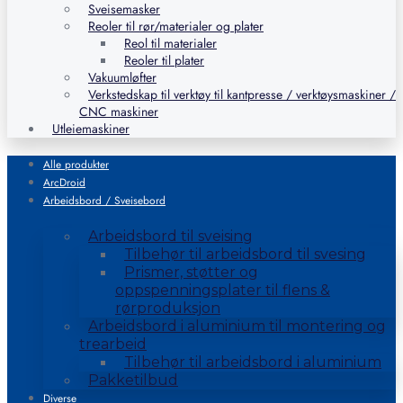
Sveisemasker
Reoler til rør/materialer og plater
Reol til materialer
Reoler til plater
Vakuumløfter
Verkstedskap til verktøy til kantpresse / verktøysmaskiner /
CNC maskiner
Utleiemaskiner
Alle produkter
ArcDroid
Arbeidsbord / Sveisebord
Arbeidsbord til sveising
Tilbehør til arbeidsbord til svesing
Prismer, støtter og
oppspenningsplater til flens &
rørproduksjon
Arbeidsbord i aluminium til montering og
trearbeid
Tilbehør til arbeidsbord i aluminium
Pakketilbud
Diverse