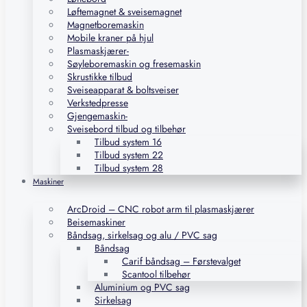
Løftemagnet & sveisemagnet
Magnetboremaskin
Mobile kraner på hjul
Plasmaskjærer-
Søyleboremaskin og fresemaskin
Skrustikke tilbud
Sveiseapparat & boltsveiser
Verkstedpresse
Gjengemaskin-
Sveisebord tilbud og tilbehør
Tilbud system 16
Tilbud system 22
Tilbud system 28
Maskiner
ArcDroid – CNC robot arm til plasmaskjærer
Beisemaskiner
Båndsag, sirkelsag og alu / PVC sag
Båndsag
Carif båndsag – Førstevalget
Scantool tilbehør
Aluminium og PVC sag
Sirkelsag