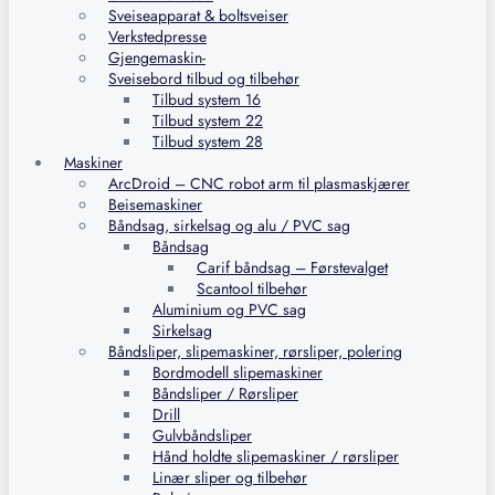
Sveiseapparat & boltsveiser
Verkstedpresse
Gjengemaskin-
Sveisebord tilbud og tilbehør
Tilbud system 16
Tilbud system 22
Tilbud system 28
Maskiner
ArcDroid – CNC robot arm til plasmaskjærer
Beisemaskiner
Båndsag, sirkelsag og alu / PVC sag
Båndsag
Carif båndsag – Førstevalget
Scantool tilbehør
Aluminium og PVC sag
Sirkelsag
Båndsliper, slipemaskiner, rørsliper, polering
Bordmodell slipemaskiner
Båndsliper / Rørsliper
Drill
Gulvbåndsliper
Hånd holdte slipemaskiner / rørsliper
Linær sliper og tilbehør