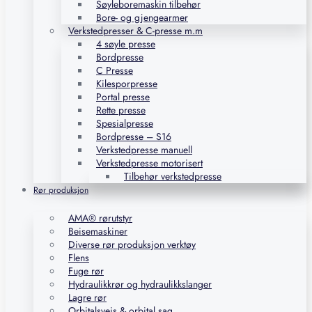
Søyleboremaskin tilbehør
Bore- og gjengearmer
Verkstedpresser & C-presse m.m
4 søyle presse
Bordpresse
C Presse
Kilesporpresse
Portal presse
Rette presse
Spesialpresse
Bordpresse – S16
Verkstedpresse manuell
Verkstedpresse motorisert
Tilbehør verkstedpresse
Rør produksjon
AMA® rørutstyr
Beisemaskiner
Diverse rør produksjon verktøy
Flens
Fuge rør
Hydraulikkrør og hydraulikkslanger
Lagre rør
Orbitalsveis & orbital sag