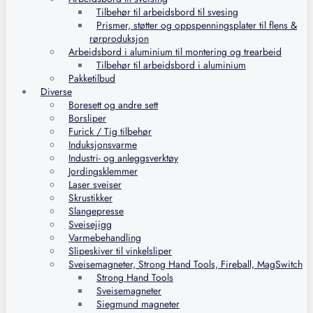
Tilbehør til arbeidsbord til svesing
Prismer, støtter og oppspenningsplater til flens &
rørproduksjon
Arbeidsbord i aluminium til montering og trearbeid
Tilbehør til arbeidsbord i aluminium
Pakketilbud
Diverse
Boresett og andre sett
Borsliper
Furick / Tig tilbehør
Induksjonsvarme
Industri- og anleggsverktøy
Jordingsklemmer
Laser sveiser
Skrustikker
Slangepresse
Sveisejigg
Varmebehandling
Slipeskiver til vinkelsliper
Sveisemagneter, Strong Hand Tools, Fireball, MagSwitch
Strong Hand Tools
Sveisemagneter
Siegmund magneter