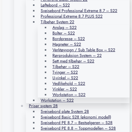
Løftebord – S22
Sveisebord Professional Extreme 8.7 – S22
Professional Extreme 8.7 PLUS S22
Tilbehør System 22
Anslag – S22
Bolter – S22
Bordpresse – S22
Magneter – S22
Verktøyvogn / Sub Table Box – S22
Rørproduksjon System – 22
Sett med tilbehør – S22
Tilbehør – S22
Tvinger – S22
U-vinkel – S22
Vedlikehold – S22
Vinkler – S22
Workstation – S22
Workstation – S22
Priser system 28
Sveisebord plate System 28
Sveisebord Basic S28 (økonomi modell)
Sveisebord PE 8.7 – Bestselgeren – S28
Sveisebord PE 8.8 – Toppmodellen – S28