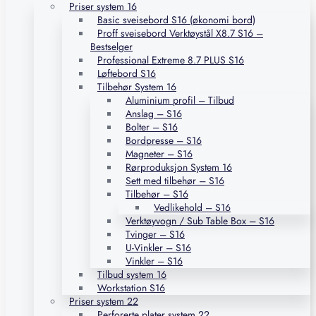
Priser system 16
Basic sveisebord S16 (økonomi bord)
Proff sveisebord Verktøystål X8.7 S16 –
Bestselger
Professional Extreme 8.7 PLUS S16
Løftebord S16
Tilbehør System 16
Aluminium profil – Tilbud
Anslag – S16
Bolter – S16
Bordpresse – S16
Magneter – S16
Rørproduksjon System 16
Sett med tilbehør – S16
Tilbehør – S16
Vedlikehold – S16
Verktøyvogn / Sub Table Box – S16
Tvinger – S16
U-Vinkler – S16
Vinkler – S16
Tilbud system 16
Workstation S16
Priser system 22
Perforerte plater system 22