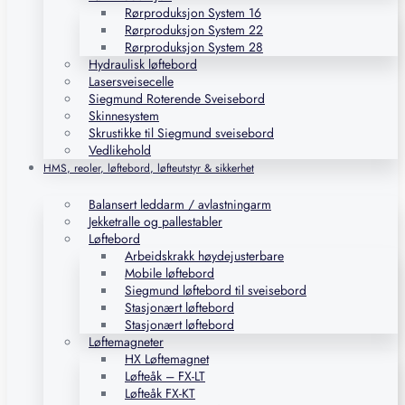
Rørproduksjon System 16
Rørproduksjon System 22
Rørproduksjon System 28
Hydraulisk løftebord
Lasersveisecelle
Siegmund Roterende Sveisebord
Skinnesystem
Skrustikke til Siegmund sveisebord
Vedlikehold
HMS, reoler, løftebord, løfteutstyr & sikkerhet
Balansert leddarm / avlastningarm
Jekketralle og pallestabler
Løftebord
Arbeidskrakk høydejusterbare
Mobile løftebord
Siegmund løftebord til sveisebord
Stasjonært løftebord
Stasjonært løftebord
Løftemagneter
HX Løftemagnet
Løfteåk – FX-LT
Løfteåk FX-KT