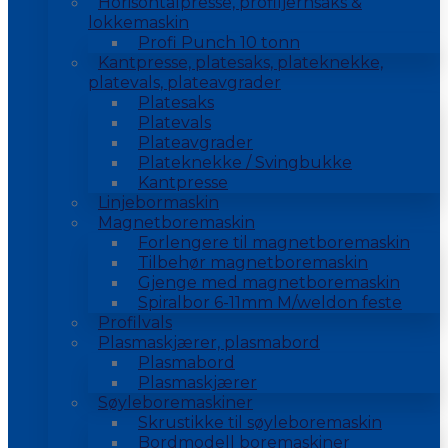
Horisontalpresse, profiljernsaks &
lokkemaskin
Profi Punch 10 tonn
Kantpresse, platesaks, plateknekke,
platevals, plateavgrader
Platesaks
Platevals
Plateavgrader
Plateknekke / Svingbukke
Kantpresse
Linjebormaskin
Magnetboremaskin
Forlengere til magnetboremaskin
Tilbehør magnetboremaskin
Gjenge med magnetboremaskin
Spiralbor 6-11mm M/weldon feste
Profilvals
Plasmaskjærer, plasmabord
Plasmabord
Plasmaskjærer
Søyleboremaskiner
Skrustikke til søyleboremaskin
Bordmodell boremaskiner