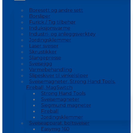
Boresett og andre sett
Borsliper
Furick / Tig tilbehør
Induksjonsvarme
Industri- og anleggsverktøy
Jordingsklemmer
Laser sveiser
Skrustikker
Slangepresse
Sveisejigg
Varmebehandling
Slipeskiver til vinkelsliper
Sveisemagneter, Strong Hand Tools,
Fireball, MagSwitch
Strong Hand Tools
Sveisemagneter
Siegmund magneter
Fireball
Jordingsklemmer
Sveiseapparat, boltsveiser
Easymig 160