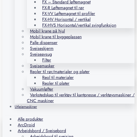
FX – Standard løftemagnet
FX-R Løftemagnet til rør
FX-VV Løftemagnet til profiler
FX-HV Horisontal / vertikal
FX-HVS Horisontal/vertikal svingfunksjon
Mobil krane på hjul
Mobil krane til byggeplassen
Palle dispenser
Sveiseskjerm
Sveiseavsug
Filter
Sveisemasker
Reoler til rør/materialer og plater
Reol til materialer
Reoler til plater
Vakuumløfter
Verkstedskap til verktøy til kantpresse / verktøysmaskiner /
CNC maskiner
Utleiemaskiner
Alle produkter
ArcDroid
Arbeidsbord / Sveisebord
Arbeidsbord til sveising