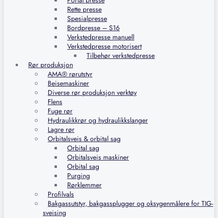
Portal presse
Rette presse
Spesialpresse
Bordpresse – S16
Verkstedpresse manuell
Verkstedpresse motorisert
Tilbehør verkstedpresse
Rør produksjon
AMA® rørutstyr
Beisemaskiner
Diverse rør produksjon verktøy
Flens
Fuge rør
Hydraulikkrør og hydraulikkslanger
Lagre rør
Orbitalsveis & orbital sag
Orbital sag
Orbitalsveis maskiner
Orbital sag
Purging
Rørklemmer
Profilvals
Bakgassutstyr, bakgassplugger og oksygenmålere for TIG-
sveising