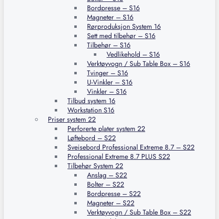
Bordpresse – S16
Magneter – S16
Rørproduksjon System 16
Sett med tilbehør – S16
Tilbehør – S16
Vedlikehold – S16
Verktøyvogn / Sub Table Box – S16
Tvinger – S16
U-Vinkler – S16
Vinkler – S16
Tilbud system 16
Workstation S16
Priser system 22
Perforerte plater system 22
Løftebord – S22
Sveisebord Professional Extreme 8.7 – S22
Professional Extreme 8.7 PLUS S22
Tilbehør System 22
Anslag – S22
Bolter – S22
Bordpresse – S22
Magneter – S22
Verktøyvogn / Sub Table Box – S22