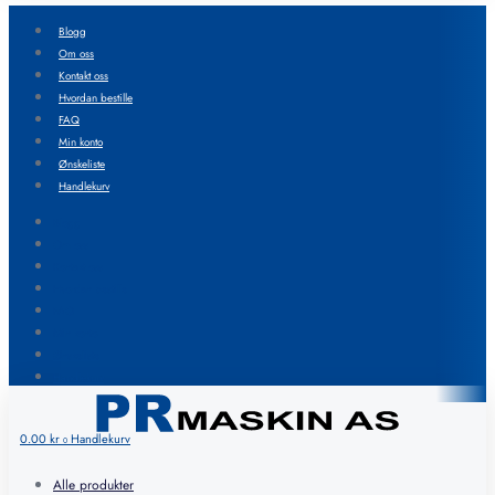
Blogg
Om oss
Kontakt oss
Hvordan bestille
FAQ
Min konto
Ønskeliste
Handlekurv
Blogg
Om oss
Kontakt oss
Hvordan bestille
FAQ
Min konto
Ønskeliste
Handlekurv
0.00
kr
Handlekurv
0
Alle produkter