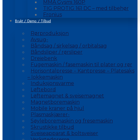
MMA Gysmi 160P
TIG PROTIG 161 DC – med tilbehør
Fronius
Brukt / Demo / Tilbud
Rørproduksjon
Avsug-
Båndsag / sirkelsag / orbitalsag
Båndsliper / rørsliper
Dreiebenk
Fugemaskin / fasemaskin til plater og rør
Horisontalpresse – Kantpresse – Platesaks
– lokkemaskin
Induksjonsvarme
Løftebord
Løftemagnet & sveisemagnet
Magnetboremaskin
Mobile kraner på hjul
Plasmaskjærer-
Søyleboremaskin og fresemaskin
Skrustikke tilbud
Sveiseapparat & boltsveiser
Verkstedpresse