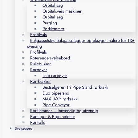
Orbital sag
Orbitalsveis maskiner
Orbital sag
Purging
Rørklemmer
Profilvals
Bakgassutstyr, bakgassplugger og oksygenmålere for TIG-
sveising
Profilvals
Roterende sveisebord
Rullebukker
Rørbøyer
Leie rørbøyer
Rør krakker
Bestselgeren Tri Pipe Stand rørkrakk
Duo pipestand
MAX JAX™ rørkrakk
Pipe Conveyor
Rørklemmer – innvendig og utvendig
Rørsliper & Pipe notcher
Rørtralle
Sveisebord