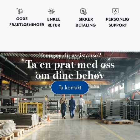
GODE
ENKEL
SIKKER
PERSONLIG
FRAKTLØSNINGER
RETUR
BETALING
SUPPORT
Trenger du assistanse?
Ta en prat med oss
om dine behov
Ta kontakt