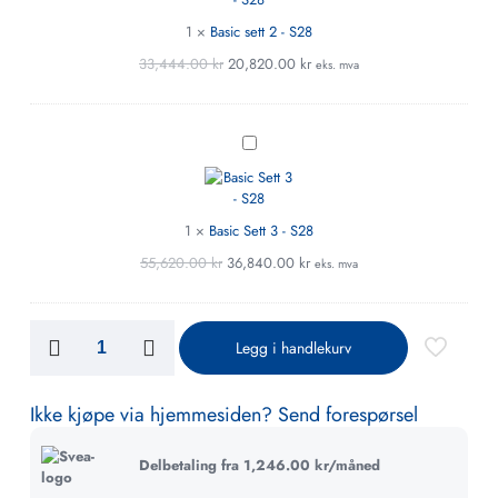
-
S28
1
×
Basic sett 2 - S28
33,444.00
kr
20,820.00
kr
eks. mva
Basic
Sett
3
-
S28
1
×
Basic Sett 3 - S28
55,620.00
kr
36,840.00
kr
eks. mva
Legg i handlekurv
Ikke kjøpe via hjemmesiden? Send forespørsel
Delbetaling fra
1,246.00
kr
/måned