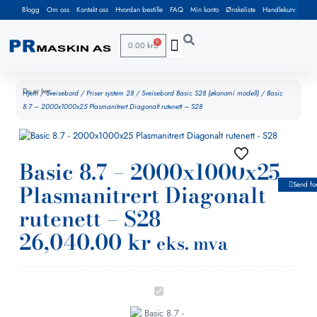
Blogg
Om oss
Kontakt oss
Hvordan bestille
FAQ
Min konto
Ønskeliste
Handlekurv
0
0.00
kr
Du er her:
Hjem
/
Sveisebord
/
Priser system 28
/
Sveisebord Basic S28 (økonomi modell)
/ Basic
8.7 – 2000x1000x25 Plasmanitrert Diagonalt rutenett – S28
Basic 8.7 – 2000x1000x25
Plasmanitrert Diagonalt
Send fo
rutenett – S28
26,040.00
kr
eks. mva
Basic
8.7