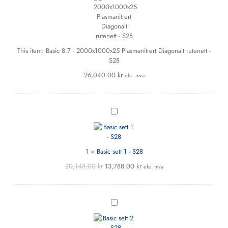
-
2000x1000x25
Plasmanitrert
Diagonalt
rutenett
-
This item:
Basic 8.7 - 2000x1000x25 Plasmanitrert Diagonalt rutenett -
S28
S28
26,040.00
kr
eks. mva
Basic
sett
1
-
S28
1
×
Basic sett 1 - S28
20,148.00
kr
13,788.00
kr
eks. mva
Basic
sett
2