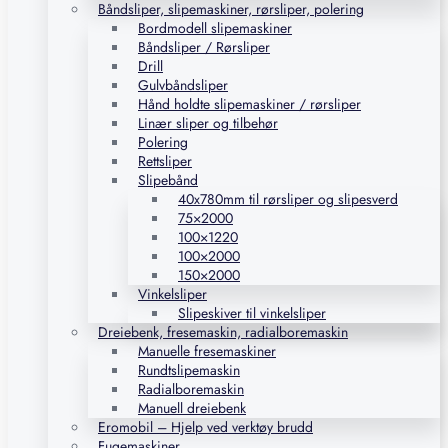
Båndsliper, slipemaskiner, rørsliper, polering
Bordmodell slipemaskiner
Båndsliper / Rørsliper
Drill
Gulvbåndsliper
Hånd holdte slipemaskiner / rørsliper
Linær sliper og tilbehør
Polering
Rettsliper
Slipebånd
40x780mm til rørsliper og slipesverd
75×2000
100×1220
100×2000
150×2000
Vinkelsliper
Slipeskiver til vinkelsliper
Dreiebenk, fresemaskin, radialboremaskin
Manuelle fresemaskiner
Rundtslipemaskin
Radialboremaskin
Manuell dreiebenk
Eromobil – Hjelp ved verktøy brudd
Fugemaskiner