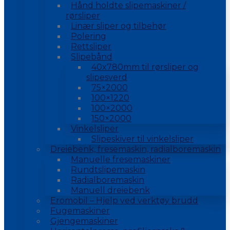
Hånd holdte slipemaskiner /
rørsliper
Linær sliper og tilbehør
Polering
Rettsliper
Slipebånd
40x780mm til rørsliper og
slipesverd
75×2000
100×1220
100×2000
150×2000
Vinkelsliper
Slipeskiver til vinkelsliper
Dreiebenk, fresemaskin, radialboremaskin
Manuelle fresemaskiner
Rundtslipemaskin
Radialboremaskin
Manuell dreiebenk
Eromobil – Hjelp ved verktøy brudd
Fugemaskiner
Gjengemaskiner