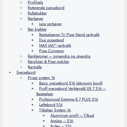
Profilvals
Roterende sveisebord
Rullebukker
Rørbøyer
Leie rørbøyer
Rør krakker
Bestselgeren Tri Pipe Stand rørkrakk
Duo pipestand
MAX JAX™ rørkrakk
Pipe Conveyor
Rørklemmer – innvendig og utvendig
Rørsliper & Pipe notcher
Rørtralle
Sveisebord
Priser system 16
Basic sveisebord S16 (økonomi bord)
Proff sveisebord Verktøystål X8.7 S16 –
Bestselger
Professional Extreme 8.7 PLUS S16
Løftebord S16
Tilbehør System 16
Aluminium profil – Tilbud
Anslag – S16
Bolter – S16