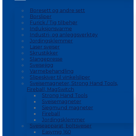
Boresett og andre sett
Borsliper
Furick / Tig tilbehør
Induksjonsvarme
Industri- og anleggsverktøy
Jordingsklemmer
Laser sveiser
Skrustikker
Slangepresse
Sveisejigg
Varmebehandling
Slipeskiver til vinkelsliper
Sveisemagneter, Strong Hand Tools,
Fireball, MagSwitch
Strong Hand Tools
Sveisemagneter
Siegmund magneter
Fireball
Jordingsklemmer
Sveiseapparat, boltsveiser
Easymig 160