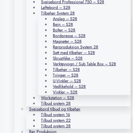
Sveisebord Professional 750 – S28
Løftebord – S28
Tilbehør System 28
Anslag – S28
Bein – S28
Bolter – S28
Bordpresse – S28
Magneter – S28
Rørproduksjon System 28
Sett med tilbehør – S28
Skrustikke – S28
Verktøyvogn / Sub Table Box – S28
Tilbehør – S28
Tvinger – S28
U-Vinkler – S28
Vedlikehold – S28
Vinkler – S28
Workstation – S28
Tilbud system 28
Sveisebord tilbud og tilbehør
Tilbud system 16
Tilbud system 22
Tilbud system 28
Rør Produksjon