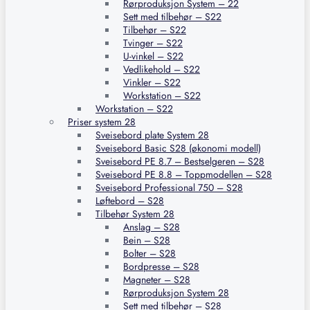
Rørproduksjon System – 22
Sett med tilbehør – S22
Tilbehør – S22
Tvinger – S22
U-vinkel – S22
Vedlikehold – S22
Vinkler – S22
Workstation – S22
Workstation – S22
Priser system 28
Sveisebord plate System 28
Sveisebord Basic S28 (økonomi modell)
Sveisebord PE 8.7 – Bestselgeren – S28
Sveisebord PE 8.8 – Toppmodellen – S28
Sveisebord Professional 750 – S28
Løftebord – S28
Tilbehør System 28
Anslag – S28
Bein – S28
Bolter – S28
Bordpresse – S28
Magneter – S28
Rørproduksjon System 28
Sett med tilbehør – S28