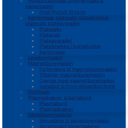
Horisontalpresse, profiljernsaks &
lokkemaskin
Profi Punch 10 tonn
Kantpresse, platesaks, plateknekke,
platevals, plateavgrader
Platesaks
Platevals
Plateavgrader
Plateknekke / Svingbukke
Kantpresse
Linjebormaskin
Magnetboremaskin
Forlengere til magnetboremaskin
Tilbehør magnetboremaskin
Gjenge med magnetboremaskin
Spiralbor 6-11mm M/weldon feste
Profilvals
Plasmaskjærer, plasmabord
Plasmabord
Plasmaskjærer
Søyleboremaskiner
Skrustikke til søyleboremaskin
Bordmodell boremaskiner