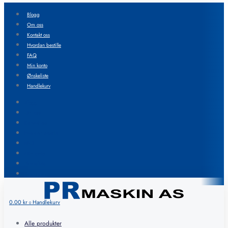
Blogg
Om oss
Kontakt oss
Hvordan bestille
FAQ
Min konto
Ønskeliste
Handlekurv
Blogg
Om oss
Kontakt oss
Hvordan bestille
FAQ
Min konto
Ønskeliste
Handlekurv
0.00
kr
Handlekurv
0
Alle produkter