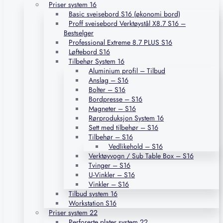
Priser system 16
Basic sveisebord S16 (økonomi bord)
Proff sveisebord Verktøystål X8.7 S16 –
Bestselger
Professional Extreme 8.7 PLUS S16
Løftebord S16
Tilbehør System 16
Aluminium profil – Tilbud
Anslag – S16
Bolter – S16
Bordpresse – S16
Magneter – S16
Rørproduksjon System 16
Sett med tilbehør – S16
Tilbehør – S16
Vedlikehold – S16
Verktøyvogn / Sub Table Box – S16
Tvinger – S16
U-Vinkler – S16
Vinkler – S16
Tilbud system 16
Workstation S16
Priser system 22
Perforerte plater system 22