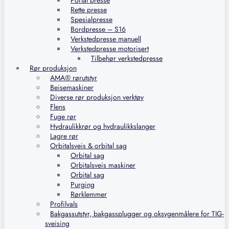
Portal presse
Rette presse
Spesialpresse
Bordpresse – S16
Verkstedpresse manuell
Verkstedpresse motorisert
Tilbehør verkstedpresse
Rør produksjon
AMA® rørutstyr
Beisemaskiner
Diverse rør produksjon verktøy
Flens
Fuge rør
Hydraulikkrør og hydraulikkslanger
Lagre rør
Orbitalsveis & orbital sag
Orbital sag
Orbitalsveis maskiner
Orbital sag
Purging
Rørklemmer
Profilvals
Bakgassutstyr, bakgassplugger og oksygenmålere for TIG-
sveising