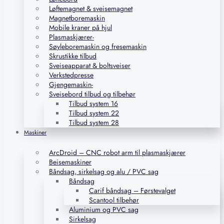
Løftemagnet & sveisemagnet
Magnetboremaskin
Mobile kraner på hjul
Plasmaskjærer-
Søyleboremaskin og fresemaskin
Skrustikke tilbud
Sveiseapparat & boltsveiser
Verkstedpresse
Gjengemaskin-
Sveisebord tilbud og tilbehør
Tilbud system 16
Tilbud system 22
Tilbud system 28
Maskiner
ArcDroid – CNC robot arm til plasmaskjærer
Beisemaskiner
Båndsag, sirkelsag og alu / PVC sag
Båndsag
Carif båndsag – Førstevalget
Scantool tilbehør
Aluminium og PVC sag
Sirkelsag