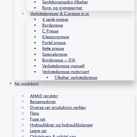
Søyleboremaskin tilbehør
Bore- og gjengearmer
Verkstedpresser & C-presse m.m
4 søyle presse
Bordpresse
C Presse
Kilesporpresse
Portal presse
Rette presse
Spesialpresse
Bordpresse – S16
Verkstedpresse manuell
Verkstedpresse motorisert
Tilbehør verkstedpresse
Rør produksjon
AMA® rørutstyr
Beisemaskiner
Diverse rør produksjon verktøy
Flens
Fuge rør
Hydraulikkrør og hydraulikkslanger
Lagre rør
Orbitalsveis & orbital sag