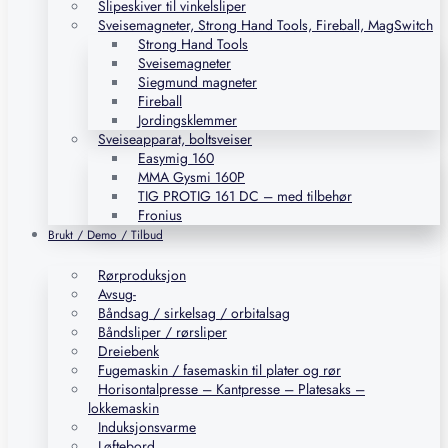
Slipeskiver til vinkelsliper
Sveisemagneter, Strong Hand Tools, Fireball, MagSwitch
Strong Hand Tools
Sveisemagneter
Siegmund magneter
Fireball
Jordingsklemmer
Sveiseapparat, boltsveiser
Easymig 160
MMA Gysmi 160P
TIG PROTIG 161 DC – med tilbehør
Fronius
Brukt / Demo / Tilbud
Rørproduksjon
Avsug-
Båndsag / sirkelsag / orbitalsag
Båndsliper / rørsliper
Dreiebenk
Fugemaskin / fasemaskin til plater og rør
Horisontalpresse – Kantpresse – Platesaks –
lokkemaskin
Induksjonsvarme
Løftebord