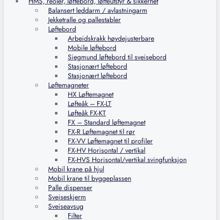
HMS, reoler, løftebord, løfteutstyr & sikkerhet
Balansert leddarm / avlastningarm
Jekketralle og pallestabler
Løftebord
Arbeidskrakk høydejusterbare
Mobile løftebord
Siegmund løftebord til sveisebord
Stasjonært løftebord
Stasjonært løftebord
Løftemagneter
HX Løftemagnet
Løfteåk – FX-LT
Løfteåk FX-KT
FX – Standard løftemagnet
FX-R Løftemagnet til rør
FX-VV Løftemagnet til profiler
FX-HV Horisontal / vertikal
FX-HVS Horisontal/vertikal svingfunksjon
Mobil krane på hjul
Mobil krane til byggeplassen
Palle dispenser
Sveiseskjerm
Sveiseavsug
Filter