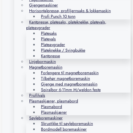
Gjengemaskiner
Horisontalpresse, profiljernsaks & lokkemaskin
Profi Punch 10 tonn
Kantpresse, platesaks, plateknekke, platevals,
plateavgrader
Platesaks
Platevals
Plateavgrader
Plateknekke / Svingbukke
Kantpresse
Linjebormaskin
Magnetboremaskin
Forlengere til magnetboremaskin
Tilbehør magnetboremaskin
Gjenge med magnetboremaskin
Spiralbor 6-11mm M/weldon feste
Profilvals
Plasmaskjærer, plasmabord
Plasmabord
Plasmaskjærer
Søyleboremaskiner
Skrustikke til søyleboremaskin
Bordmodell boremaskiner