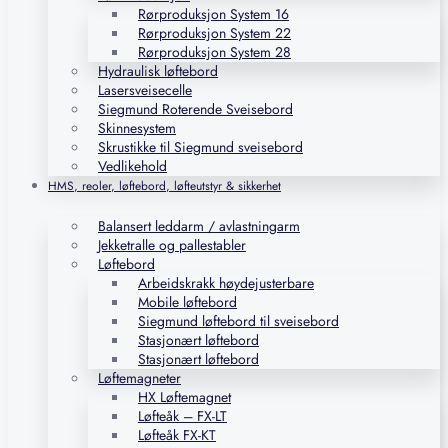
Rørproduksjon System 16
Rørproduksjon System 22
Rørproduksjon System 28
Hydraulisk løftebord
Lasersveisecelle
Siegmund Roterende Sveisebord
Skinnesystem
Skrustikke til Siegmund sveisebord
Vedlikehold
HMS, reoler, løftebord, løfteutstyr & sikkerhet
Balansert leddarm / avlastningarm
Jekketralle og pallestabler
Løftebord
Arbeidskrakk høydejusterbare
Mobile løftebord
Siegmund løftebord til sveisebord
Stasjonært løftebord
Stasjonært løftebord
Løftemagneter
HX Løftemagnet
Løfteåk – FX-LT
Løfteåk FX-KT