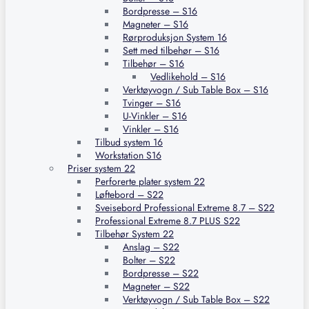
Bordpresse – S16
Magneter – S16
Rørproduksjon System 16
Sett med tilbehør – S16
Tilbehør – S16
Vedlikehold – S16
Verktøyvogn / Sub Table Box – S16
Tvinger – S16
U-Vinkler – S16
Vinkler – S16
Tilbud system 16
Workstation S16
Priser system 22
Perforerte plater system 22
Løftebord – S22
Sveisebord Professional Extreme 8.7 – S22
Professional Extreme 8.7 PLUS S22
Tilbehør System 22
Anslag – S22
Bolter – S22
Bordpresse – S22
Magneter – S22
Verktøyvogn / Sub Table Box – S22