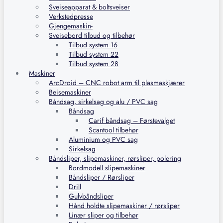
Sveiseapparat & boltsveiser
Verkstedpresse
Gjengemaskin-
Sveisebord tilbud og tilbehør
Tilbud system 16
Tilbud system 22
Tilbud system 28
Maskiner
ArcDroid – CNC robot arm til plasmaskjærer
Beisemaskiner
Båndsag, sirkelsag og alu / PVC sag
Båndsag
Carif båndsag – Førstevalget
Scantool tilbehør
Aluminium og PVC sag
Sirkelsag
Båndsliper, slipemaskiner, rørsliper, polering
Bordmodell slipemaskiner
Båndsliper / Rørsliper
Drill
Gulvbåndsliper
Hånd holdte slipemaskiner / rørsliper
Linær sliper og tilbehør