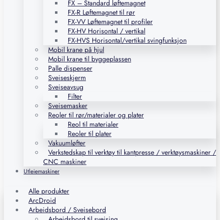
FX – Standard løftemagnet
FX-R Løftemagnet til rør
FX-VV Løftemagnet til profiler
FX-HV Horisontal / vertikal
FX-HVS Horisontal/vertikal svingfunksjon
Mobil krane på hjul
Mobil krane til byggeplassen
Palle dispenser
Sveiseskjerm
Sveiseavsug
Filter
Sveisemasker
Reoler til rør/materialer og plater
Reol til materialer
Reoler til plater
Vakuumløfter
Verkstedskap til verktøy til kantpresse / verktøysmaskiner /
CNC maskiner
Utleiemaskiner
Alle produkter
ArcDroid
Arbeidsbord / Sveisebord
Arbeidsbord til sveising