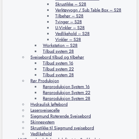
Skrustikke – S28
Verktøyvogn / Sub Table Box – S28
Tilbehør – S28
Tvinger – S28
U-Vinkler – S28
Vedlikehold – S28
Vinkler – S28
Workstation – S28
Tilbud system 28
Sveisebord tilbud og tilbehør
Tilbud system 16
Tilbud system 22
Tilbud system 28
Rør Produksjon
Rørproduksjon System 16
Rørproduksjon System 22
Rørproduksjon System 28
Hydraulisk løftebord
Lasersveisecelle
Siegmund Roterende Sveisebord
Skinnesystem
Skrustikke til Siegmund sveisebord
Vedlikehold