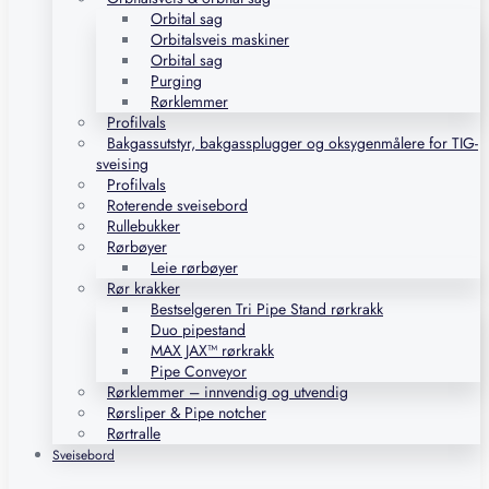
Orbital sag
Orbitalsveis maskiner
Orbital sag
Purging
Rørklemmer
Profilvals
Bakgassutstyr, bakgassplugger og oksygenmålere for TIG-
sveising
Profilvals
Roterende sveisebord
Rullebukker
Rørbøyer
Leie rørbøyer
Rør krakker
Bestselgeren Tri Pipe Stand rørkrakk
Duo pipestand
MAX JAX™ rørkrakk
Pipe Conveyor
Rørklemmer – innvendig og utvendig
Rørsliper & Pipe notcher
Rørtralle
Sveisebord