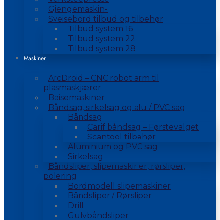
Gjengemaskin-
Sveisebord tilbud og tilbehør
Tilbud system 16
Tilbud system 22
Tilbud system 28
Maskiner
ArcDroid – CNC robot arm til
plasmaskjærer
Beisemaskiner
Båndsag, sirkelsag og alu / PVC sag
Båndsag
Carif båndsag – Førstevalget
Scantool tilbehør
Aluminium og PVC sag
Sirkelsag
Båndsliper, slipemaskiner, rørsliper,
polering
Bordmodell slipemaskiner
Båndsliper / Rørsliper
Drill
Gulvbåndsliper