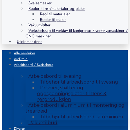
Sveisemasker
Reoler til rør/materialer og plater
Reol til materialer
Reoler til plater
Vakuumløfter
Verkstedskap til verktøy til kantpresse / verktøysmaskiner /
CNC maskiner
Utleiemaskiner
Alle produkter
ArcDroid
Arbeidsbord / Sveisebord
Arbeidsbord til sveising
Tilbehør til arbeidsbord til svesing
Prismer, støtter og
oppspenningsplater til flens &
rørproduksjon
Arbeidsbord i aluminium til montering og
trearbeid
Tilbehør til arbeidsbord i aluminium
Pakketilbud
Diverse