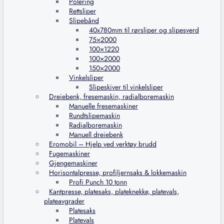
Polering
Rettsliper
Slipebånd
40x780mm til rørsliper og slipesverd
75×2000
100×1220
100×2000
150×2000
Vinkelsliper
Slipeskiver til vinkelsliper
Dreiebenk, fresemaskin, radialboremaskin
Manuelle fresemaskiner
Rundtslipemaskin
Radialboremaskin
Manuell dreiebenk
Eromobil – Hjelp ved verktøy brudd
Fugemaskiner
Gjengemaskiner
Horisontalpresse, profiljernsaks & lokkemaskin
Profi Punch 10 tonn
Kantpresse, platesaks, plateknekke, platevals,
plateavgrader
Platesaks
Platevals