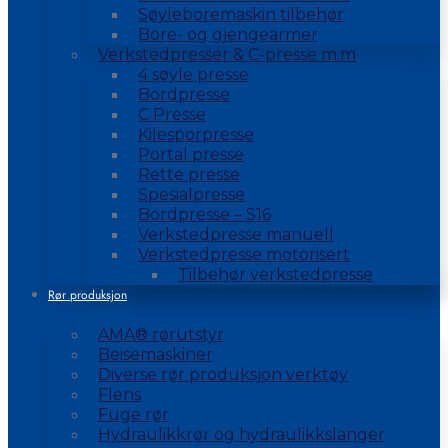
Søyleboremaskin tilbehør
Bore- og gjengearmer
Verkstedpresser & C-presse m.m
4 søyle presse
Bordpresse
C Presse
Kilesporpresse
Portal presse
Rette presse
Spesialpresse
Bordpresse – S16
Verkstedpresse manuell
Verkstedpresse motorisert
Tilbehør verkstedpresse
Rør produksjon
AMA® rørutstyr
Beisemaskiner
Diverse rør produksjon verktøy
Flens
Fuge rør
Hydraulikkrør og hydraulikkslanger