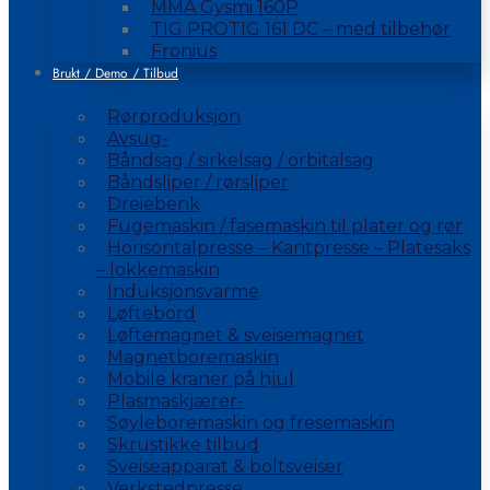
MMA Gysmi 160P
TIG PROTIG 161 DC – med tilbehør
Fronius
Brukt / Demo / Tilbud
Rørproduksjon
Avsug-
Båndsag / sirkelsag / orbitalsag
Båndsliper / rørsliper
Dreiebenk
Fugemaskin / fasemaskin til plater og rør
Horisontalpresse – Kantpresse – Platesaks
– lokkemaskin
Induksjonsvarme
Løftebord
Løftemagnet & sveisemagnet
Magnetboremaskin
Mobile kraner på hjul
Plasmaskjærer-
Søyleboremaskin og fresemaskin
Skrustikke tilbud
Sveiseapparat & boltsveiser
Verkstedpresse