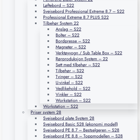
Løftebord – S22
Sveisebord Professional Extreme 8.7 – S22
Professional Extreme 8.7 PLUS S22
Tilbehør System 22
Anslag – S22
Bolter – S22
Bordpresse – S22
Magneter – S22
Verktøyvogn / Sub Table Box – S22
Rørproduksjon System – 22
Sett med tilbehør – S22
Tilbehør – S22
Tvinger – S22
U-vinkel – S22
Vedlikehold – S22
Vinkler – S22
Workstation – S22
Workstation – S22
Priser system 28
Sveisebord plate System 28
Sveisebord Basic S28 (økonomi modell)
Sveisebord PE 8.7 – Bestselgeren – S28
Sveisebord PE 8.8 – Toppmodellen – S28