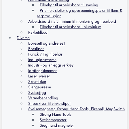
Tilbehør til arbeidsbord til svesing
Prismer, støtter og oppspenningsplater til flens &
rørproduksjon
Arbeidsbord i aluminium til montering og trearbeid
Tilbehør til arbeidsbord i aluminium
Pakketilbud
Diverse
Boresett og andre sett
Borsliper
Furick / Tig tilbehør
Induksjonsvarme
Industri- og anleggsverktøy
Jordingsklemmer
Laser sveiser
Skrustikker
Slangepresse
Sveisejigg
Varmebehandling
Slipeskiver til vinkelsliper
Sveisemagneter, Strong Hand Tools, Fireball, MagSwitch
Strong Hand Tools
Sveisemagneter
Siegmund magneter