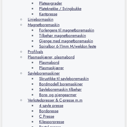
Plateavgrader
Plateknekke / Svingbukke
Kantpresse
Linjebormaskin
Magnetboremaskin
Forlengere til magnetboremaskin
Tilbehør magnetboremaskin
Gjenge med magnetboremaskin
Spiralbor 6-11mm M/weldon feste
Profilvals
Plasmaskjærer, plasmabord
Plasmabord
Plasmaskjærer
Søyleboremaskiner
Skrustikke til søyleboremaskin
Bordmodell boremaskiner
Søyleboremaskin tilbehør
Bore- og gjengearmer
Verkstedpresser & C-presse m.m
4 søyle presse
Bordpresse
C Presse
Kilesporpresse