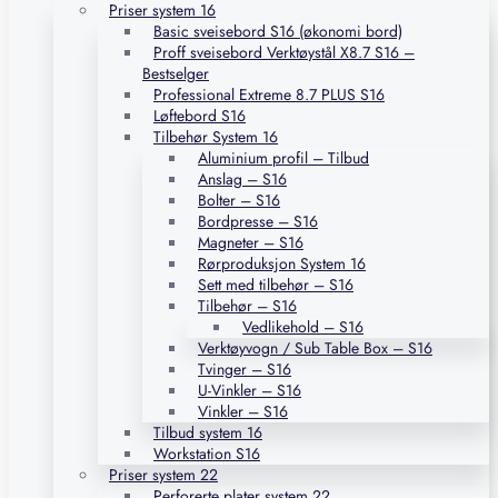
Priser system 16
Basic sveisebord S16 (økonomi bord)
Proff sveisebord Verktøystål X8.7 S16 –
Bestselger
Professional Extreme 8.7 PLUS S16
Løftebord S16
Tilbehør System 16
Aluminium profil – Tilbud
Anslag – S16
Bolter – S16
Bordpresse – S16
Magneter – S16
Rørproduksjon System 16
Sett med tilbehør – S16
Tilbehør – S16
Vedlikehold – S16
Verktøyvogn / Sub Table Box – S16
Tvinger – S16
U-Vinkler – S16
Vinkler – S16
Tilbud system 16
Workstation S16
Priser system 22
Perforerte plater system 22