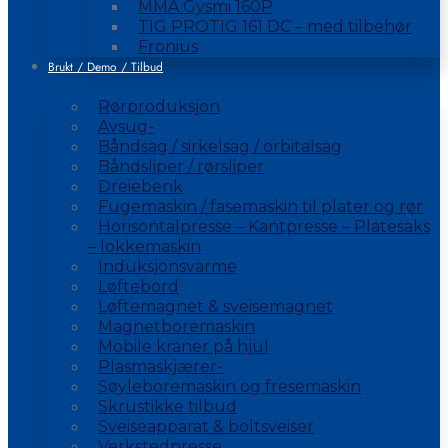
MMA Gysmi 160P
TIG PROTIG 161 DC – med tilbehør
Fronius
Brukt / Demo / Tilbud
Rørproduksjon
Avsug-
Båndsag / sirkelsag / orbitalsag
Båndsliper / rørsliper
Dreiebenk
Fugemaskin / fasemaskin til plater og rør
Horisontalpresse – Kantpresse – Platesaks
– lokkemaskin
Induksjonsvarme
Løftebord
Løftemagnet & sveisemagnet
Magnetboremaskin
Mobile kraner på hjul
Plasmaskjærer-
Søyleboremaskin og fresemaskin
Skrustikke tilbud
Sveiseapparat & boltsveiser
Verkstedpresse