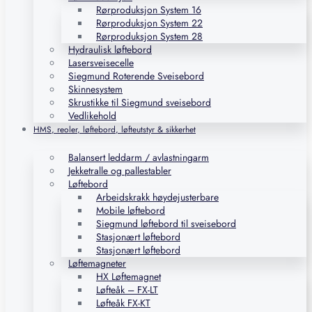
Rørproduksjon System 16
Rørproduksjon System 22
Rørproduksjon System 28
Hydraulisk løftebord
Lasersveisecelle
Siegmund Roterende Sveisebord
Skinnesystem
Skrustikke til Siegmund sveisebord
Vedlikehold
HMS, reoler, løftebord, løfteutstyr & sikkerhet
Balansert leddarm / avlastningarm
Jekketralle og pallestabler
Løftebord
Arbeidskrakk høydejusterbare
Mobile løftebord
Siegmund løftebord til sveisebord
Stasjonært løftebord
Stasjonært løftebord
Løftemagneter
HX Løftemagnet
Løfteåk – FX-LT
Løfteåk FX-KT