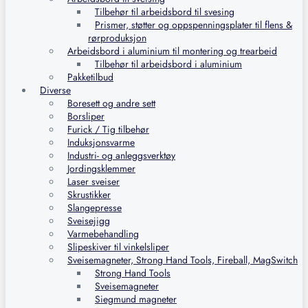
Tilbehør til arbeidsbord til svesing
Prismer, støtter og oppspenningsplater til flens &
rørproduksjon
Arbeidsbord i aluminium til montering og trearbeid
Tilbehør til arbeidsbord i aluminium
Pakketilbud
Diverse
Boresett og andre sett
Borsliper
Furick / Tig tilbehør
Induksjonsvarme
Industri- og anleggsverktøy
Jordingsklemmer
Laser sveiser
Skrustikker
Slangepresse
Sveisejigg
Varmebehandling
Slipeskiver til vinkelsliper
Sveisemagneter, Strong Hand Tools, Fireball, MagSwitch
Strong Hand Tools
Sveisemagneter
Siegmund magneter