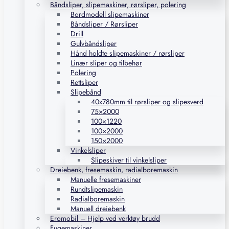
Båndsliper, slipemaskiner, rørsliper, polering
Bordmodell slipemaskiner
Båndsliper / Rørsliper
Drill
Gulvbåndsliper
Hånd holdte slipemaskiner / rørsliper
Linær sliper og tilbehør
Polering
Rettsliper
Slipebånd
40x780mm til rørsliper og slipesverd
75×2000
100×1220
100×2000
150×2000
Vinkelsliper
Slipeskiver til vinkelsliper
Dreiebenk, fresemaskin, radialboremaskin
Manuelle fresemaskiner
Rundtslipemaskin
Radialboremaskin
Manuell dreiebenk
Eromobil – Hjelp ved verktøy brudd
Fugemaskiner