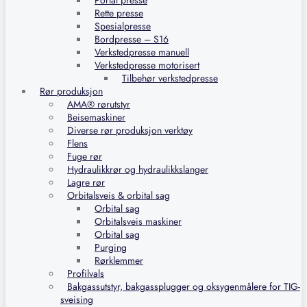
Portal presse
Rette presse
Spesialpresse
Bordpresse – S16
Verkstedpresse manuell
Verkstedpresse motorisert
Tilbehør verkstedpresse
Rør produksjon
AMA® rørutstyr
Beisemaskiner
Diverse rør produksjon verktøy
Flens
Fuge rør
Hydraulikkrør og hydraulikkslanger
Lagre rør
Orbitalsveis & orbital sag
Orbital sag
Orbitalsveis maskiner
Orbital sag
Purging
Rørklemmer
Profilvals
Bakgassutstyr, bakgassplugger og oksygenmålere for TIG-
sveising