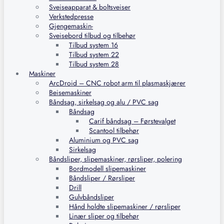
Sveiseapparat & boltsveiser
Verkstedpresse
Gjengemaskin-
Sveisebord tilbud og tilbehør
Tilbud system 16
Tilbud system 22
Tilbud system 28
Maskiner
ArcDroid – CNC robot arm til plasmaskjærer
Beisemaskiner
Båndsag, sirkelsag og alu / PVC sag
Båndsag
Carif båndsag – Førstevalget
Scantool tilbehør
Aluminium og PVC sag
Sirkelsag
Båndsliper, slipemaskiner, rørsliper, polering
Bordmodell slipemaskiner
Båndsliper / Rørsliper
Drill
Gulvbåndsliper
Hånd holdte slipemaskiner / rørsliper
Linær sliper og tilbehør