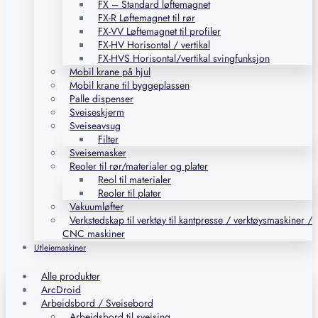
FX – Standard løftemagnet
FX-R Løftemagnet til rør
FX-VV Løftemagnet til profiler
FX-HV Horisontal / vertikal
FX-HVS Horisontal/vertikal svingfunksjon
Mobil krane på hjul
Mobil krane til byggeplassen
Palle dispenser
Sveiseskjerm
Sveiseavsug
Filter
Sveisemasker
Reoler til rør/materialer og plater
Reol til materialer
Reoler til plater
Vakuumløfter
Verkstedskap til verktøy til kantpresse / verktøysmaskiner /
CNC maskiner
Utleiemaskiner
Alle produkter
ArcDroid
Arbeidsbord / Sveisebord
Arbeidsbord til sveising