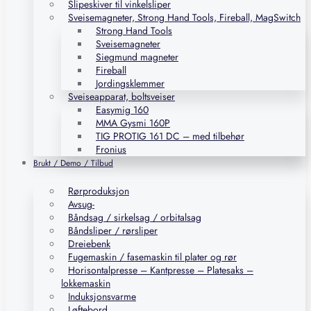
Slipeskiver til vinkelsliper
Sveisemagneter, Strong Hand Tools, Fireball, MagSwitch
Strong Hand Tools
Sveisemagneter
Siegmund magneter
Fireball
Jordingsklemmer
Sveiseapparat, boltsveiser
Easymig 160
MMA Gysmi 160P
TIG PROTIG 161 DC – med tilbehør
Fronius
Brukt / Demo / Tilbud
Rørproduksjon
Avsug-
Båndsag / sirkelsag / orbitalsag
Båndsliper / rørsliper
Dreiebenk
Fugemaskin / fasemaskin til plater og rør
Horisontalpresse – Kantpresse – Platesaks –
lokkemaskin
Induksjonsvarme
Løftebord