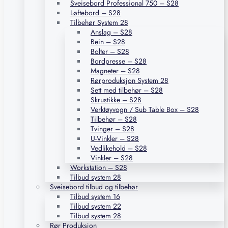
Sveisebord Professional 750 – S28
Løftebord – S28
Tilbehør System 28
Anslag – S28
Bein – S28
Bolter – S28
Bordpresse – S28
Magneter – S28
Rørproduksjon System 28
Sett med tilbehør – S28
Skrustikke – S28
Verktøyvogn / Sub Table Box – S28
Tilbehør – S28
Tvinger – S28
U-Vinkler – S28
Vedlikehold – S28
Vinkler – S28
Workstation – S28
Tilbud system 28
Sveisebord tilbud og tilbehør
Tilbud system 16
Tilbud system 22
Tilbud system 28
Rør Produksjon