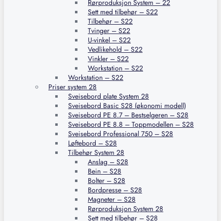
Rørproduksjon System – 22
Sett med tilbehør – S22
Tilbehør – S22
Tvinger – S22
U-vinkel – S22
Vedlikehold – S22
Vinkler – S22
Workstation – S22
Workstation – S22
Priser system 28
Sveisebord plate System 28
Sveisebord Basic S28 (økonomi modell)
Sveisebord PE 8.7 – Bestselgeren – S28
Sveisebord PE 8.8 – Toppmodellen – S28
Sveisebord Professional 750 – S28
Løftebord – S28
Tilbehør System 28
Anslag – S28
Bein – S28
Bolter – S28
Bordpresse – S28
Magneter – S28
Rørproduksjon System 28
Sett med tilbehør – S28