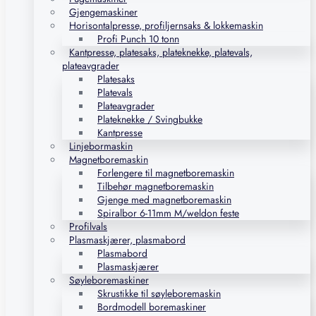
Gjengemaskiner
Horisontalpresse, profiljernsaks & lokkemaskin
Profi Punch 10 tonn
Kantpresse, platesaks, plateknekke, platevals,
plateavgrader
Platesaks
Platevals
Plateavgrader
Plateknekke / Svingbukke
Kantpresse
Linjebormaskin
Magnetboremaskin
Forlengere til magnetboremaskin
Tilbehør magnetboremaskin
Gjenge med magnetboremaskin
Spiralbor 6-11mm M/weldon feste
Profilvals
Plasmaskjærer, plasmabord
Plasmabord
Plasmaskjærer
Søyleboremaskiner
Skrustikke til søyleboremaskin
Bordmodell boremaskiner