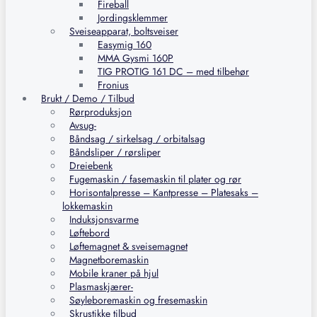
Fireball
Jordingsklemmer
Sveiseapparat, boltsveiser
Easymig 160
MMA Gysmi 160P
TIG PROTIG 161 DC – med tilbehør
Fronius
Brukt / Demo / Tilbud
Rørproduksjon
Avsug-
Båndsag / sirkelsag / orbitalsag
Båndsliper / rørsliper
Dreiebenk
Fugemaskin / fasemaskin til plater og rør
Horisontalpresse – Kantpresse – Platesaks –
lokkemaskin
Induksjonsvarme
Løftebord
Løftemagnet & sveisemagnet
Magnetboremaskin
Mobile kraner på hjul
Plasmaskjærer-
Søyleboremaskin og fresemaskin
Skrustikke tilbud