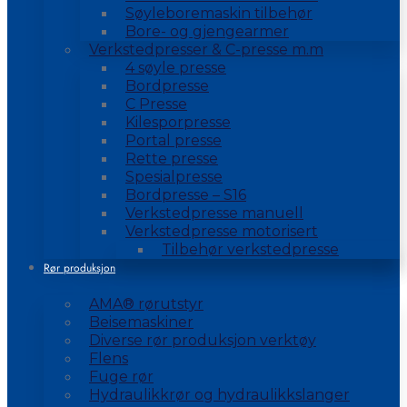
Søyleboremaskin tilbehør
Bore- og gjengearmer
Verkstedpresser & C-presse m.m
4 søyle presse
Bordpresse
C Presse
Kilesporpresse
Portal presse
Rette presse
Spesialpresse
Bordpresse – S16
Verkstedpresse manuell
Verkstedpresse motorisert
Tilbehør verkstedpresse
Rør produksjon
AMA® rørutstyr
Beisemaskiner
Diverse rør produksjon verktøy
Flens
Fuge rør
Hydraulikkrør og hydraulikkslanger