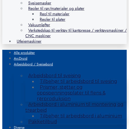
Sveisemasker
Reoler til rør/materialer og plater
Reol til materialer
Reoler til plater
Vakuumløfter
Verkstedskap til verktøy til kantpresse / verktøysmaskiner /
CNC maskiner
Utleiemaskiner
Alle produkter
ArcDroid
Arbeidsbord / Sveisebord
Arbeidsbord til sveising
Tilbehør til arbeidsbord til svesing
Prismer, støtter og
oppspenningsplater til flens &
rørproduksjon
Arbeidsbord i aluminium til montering og
trearbeid
Tilbehør til arbeidsbord i aluminium
Pakketilbud
Diverse