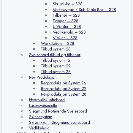
Skrustikke – S28
Verktøyvogn / Sub Table Box – S28
Tilbehør – S28
Tvinger – S28
U-Vinkler – S28
Vedlikehold – S28
Vinkler – S28
Workstation – S28
Tilbud system 28
Sveisebord tilbud og tilbehør
Tilbud system 16
Tilbud system 22
Tilbud system 28
Rør Produksjon
Rørproduksjon System 16
Rørproduksjon System 22
Rørproduksjon System 28
Hydraulisk løftebord
Lasersveisecelle
Siegmund Roterende Sveisebord
Skinnesystem
Skrustikke til Siegmund sveisebord
Vedlikehold