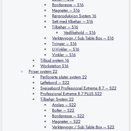
Bordpresse – S16
Magneter – S16
Rørproduksjon System 16
Sett med tilbehør – S16
Tilbehør – S16
Vedlikehold – S16
Verktøyvogn / Sub Table Box – S16
Tvinger – S16
U-Vinkler – S16
Vinkler – S16
Tilbud system 16
Workstation S16
Priser system 22
Perforerte plater system 22
Løftebord – S22
Sveisebord Professional Extreme 8.7 – S22
Professional Extreme 8.7 PLUS S22
Tilbehør System 22
Anslag – S22
Bolter – S22
Bordpresse – S22
Magneter – S22
Verktøyvogn / Sub Table Box – S22