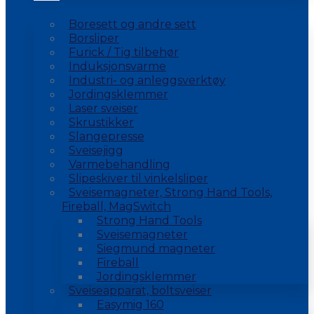
Boresett og andre sett
Borsliper
Furick / Tig tilbehør
Induksjonsvarme
Industri- og anleggsverktøy
Jordingsklemmer
Laser sveiser
Skrustikker
Slangepresse
Sveisejigg
Varmebehandling
Slipeskiver til vinkelsliper
Sveisemagneter, Strong Hand Tools,
Fireball, MagSwitch
Strong Hand Tools
Sveisemagneter
Siegmund magneter
Fireball
Jordingsklemmer
Sveiseapparat, boltsveiser
Easymig 160