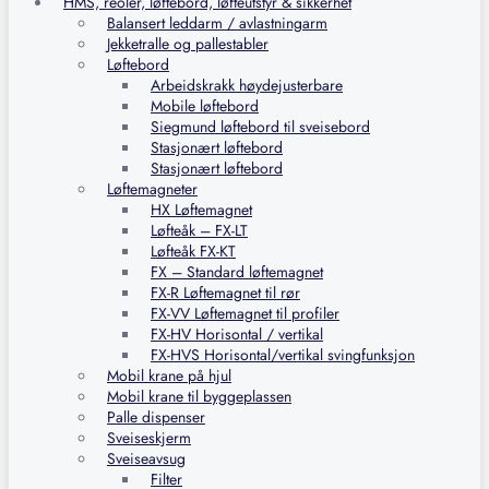
HMS, reoler, løftebord, løfteutstyr & sikkerhet
Balansert leddarm / avlastningarm
Jekketralle og pallestabler
Løftebord
Arbeidskrakk høydejusterbare
Mobile løftebord
Siegmund løftebord til sveisebord
Stasjonært løftebord
Stasjonært løftebord
Løftemagneter
HX Løftemagnet
Løfteåk – FX-LT
Løfteåk FX-KT
FX – Standard løftemagnet
FX-R Løftemagnet til rør
FX-VV Løftemagnet til profiler
FX-HV Horisontal / vertikal
FX-HVS Horisontal/vertikal svingfunksjon
Mobil krane på hjul
Mobil krane til byggeplassen
Palle dispenser
Sveiseskjerm
Sveiseavsug
Filter