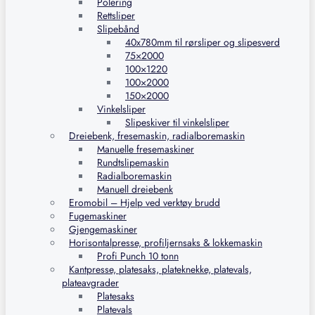
Polering
Rettsliper
Slipebånd
40x780mm til rørsliper og slipesverd
75×2000
100×1220
100×2000
150×2000
Vinkelsliper
Slipeskiver til vinkelsliper
Dreiebenk, fresemaskin, radialboremaskin
Manuelle fresemaskiner
Rundtslipemaskin
Radialboremaskin
Manuell dreiebenk
Eromobil – Hjelp ved verktøy brudd
Fugemaskiner
Gjengemaskiner
Horisontalpresse, profiljernsaks & lokkemaskin
Profi Punch 10 tonn
Kantpresse, platesaks, plateknekke, platevals,
plateavgrader
Platesaks
Platevals