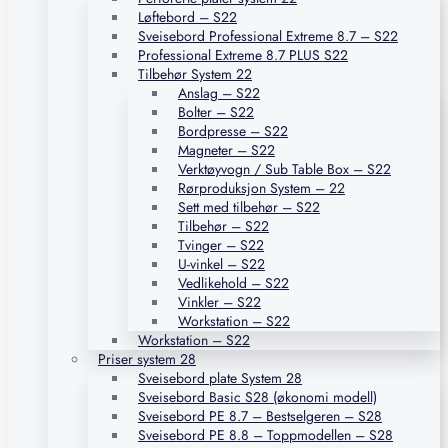
Løftebord – S22
Sveisebord Professional Extreme 8.7 – S22
Professional Extreme 8.7 PLUS S22
Tilbehør System 22
Anslag – S22
Bolter – S22
Bordpresse – S22
Magneter – S22
Verktøyvogn / Sub Table Box – S22
Rørproduksjon System – 22
Sett med tilbehør – S22
Tilbehør – S22
Tvinger – S22
U-vinkel – S22
Vedlikehold – S22
Vinkler – S22
Workstation – S22
Workstation – S22
Priser system 28
Sveisebord plate System 28
Sveisebord Basic S28 (økonomi modell)
Sveisebord PE 8.7 – Bestselgeren – S28
Sveisebord PE 8.8 – Toppmodellen – S28