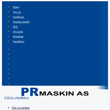
Blogg
Om oss
Kontakt oss
Hvordan bestille
FAQ
Min konto
Ønskeliste
Handlekurv
Blogg
Om oss
Kontakt oss
Hvordan bestille
FAQ
Min konto
Ønskeliste
Handlekurv
0.00
kr
Handlekurv
0
Alle produkter