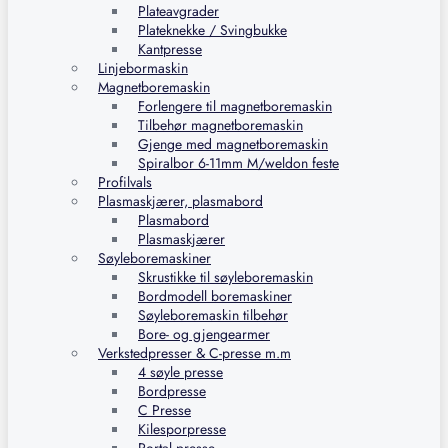
Plateavgrader
Plateknekke / Svingbukke
Kantpresse
Linjebormaskin
Magnetboremaskin
Forlengere til magnetboremaskin
Tilbehør magnetboremaskin
Gjenge med magnetboremaskin
Spiralbor 6-11mm M/weldon feste
Profilvals
Plasmaskjærer, plasmabord
Plasmabord
Plasmaskjærer
Søyleboremaskiner
Skrustikke til søyleboremaskin
Bordmodell boremaskiner
Søyleboremaskin tilbehør
Bore- og gjengearmer
Verkstedpresser & C-presse m.m
4 søyle presse
Bordpresse
C Presse
Kilesporpresse