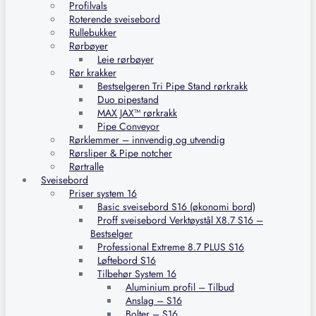
Profilvals
Roterende sveisebord
Rullebukker
Rørbøyer
Leie rørbøyer
Rør krakker
Bestselgeren Tri Pipe Stand rørkrakk
Duo pipestand
MAX JAX™ rørkrakk
Pipe Conveyor
Rørklemmer – innvendig og utvendig
Rørsliper & Pipe notcher
Rørtralle
Sveisebord
Priser system 16
Basic sveisebord S16 (økonomi bord)
Proff sveisebord Verktøystål X8.7 S16 –
Bestselger
Professional Extreme 8.7 PLUS S16
Løftebord S16
Tilbehør System 16
Aluminium profil – Tilbud
Anslag – S16
Bolter – S16