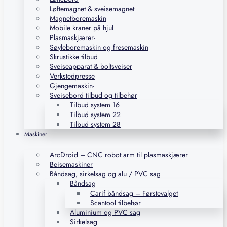
Løftemagnet & sveisemagnet
Magnetboremaskin
Mobile kraner på hjul
Plasmaskjærer-
Søyleboremaskin og fresemaskin
Skrustikke tilbud
Sveiseapparat & boltsveiser
Verkstedpresse
Gjengemaskin-
Sveisebord tilbud og tilbehør
Tilbud system 16
Tilbud system 22
Tilbud system 28
Maskiner
ArcDroid – CNC robot arm til plasmaskjærer
Beisemaskiner
Båndsag, sirkelsag og alu / PVC sag
Båndsag
Carif båndsag – Førstevalget
Scantool tilbehør
Aluminium og PVC sag
Sirkelsag