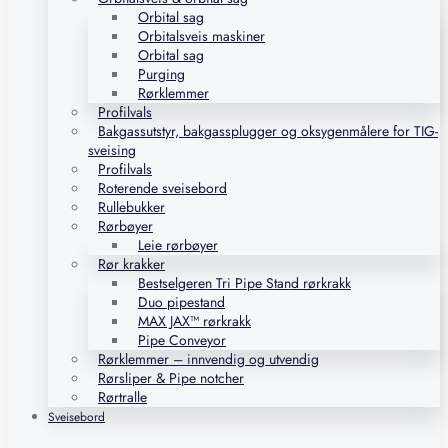
Orbital sag
Orbitalsveis maskiner
Orbital sag
Purging
Rørklemmer
Profilvals
Bakgassutstyr, bakgassplugger og oksygenmålere for TIG-
sveising
Profilvals
Roterende sveisebord
Rullebukker
Rørbøyer
Leie rørbøyer
Rør krakker
Bestselgeren Tri Pipe Stand rørkrakk
Duo pipestand
MAX JAX™ rørkrakk
Pipe Conveyor
Rørklemmer – innvendig og utvendig
Rørsliper & Pipe notcher
Rørtralle
Sveisebord