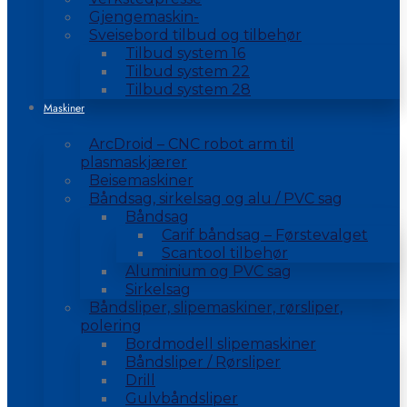
Gjengemaskin-
Sveisebord tilbud og tilbehør
Tilbud system 16
Tilbud system 22
Tilbud system 28
Maskiner
ArcDroid – CNC robot arm til
plasmaskjærer
Beisemaskiner
Båndsag, sirkelsag og alu / PVC sag
Båndsag
Carif båndsag – Førstevalget
Scantool tilbehør
Aluminium og PVC sag
Sirkelsag
Båndsliper, slipemaskiner, rørsliper,
polering
Bordmodell slipemaskiner
Båndsliper / Rørsliper
Drill
Gulvbåndsliper