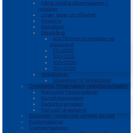
Hånd holdte slipemaskiner /
rørsliper
Linær sliper og tilbehør
Polering
Rettsliper
Slipebånd
40x780mm til rørsliper og
slipesverd
75×2000
100×1220
100×2000
150×2000
Vinkelsliper
Slipeskiver til vinkelsliper
Dreiebenk, fresemaskin, radialboremaskin
Manuelle fresemaskiner
Rundtslipemaskin
Radialboremaskin
Manuell dreiebenk
Eromobil – Hjelp ved verktøy brudd
Fugemaskiner
Gjengemaskiner