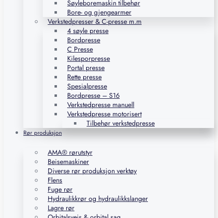
Søyleboremaskin tilbehør
Bore- og gjengearmer
Verkstedpresser & C-presse m.m
4 søyle presse
Bordpresse
C Presse
Kilesporpresse
Portal presse
Rette presse
Spesialpresse
Bordpresse – S16
Verkstedpresse manuell
Verkstedpresse motorisert
Tilbehør verkstedpresse
Rør produksjon
AMA® rørutstyr
Beisemaskiner
Diverse rør produksjon verktøy
Flens
Fuge rør
Hydraulikkrør og hydraulikkslanger
Lagre rør
Orbitalsveis & orbital sag