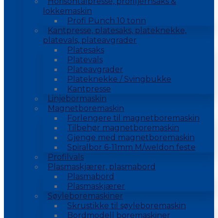
Horisontalpresse, profiljernsaks &
lokkemaskin
Profi Punch 10 tonn
Kantpresse, platesaks, plateknekke,
platevals, plateavgrader
Platesaks
Platevals
Plateavgrader
Plateknekke / Svingbukke
Kantpresse
Linjebormaskin
Magnetboremaskin
Forlengere til magnetboremaskin
Tilbehør magnetboremaskin
Gjenge med magnetboremaskin
Spiralbor 6-11mm M/weldon feste
Profilvals
Plasmaskjærer, plasmabord
Plasmabord
Plasmaskjærer
Søyleboremaskiner
Skrustikke til søyleboremaskin
Bordmodell boremaskiner