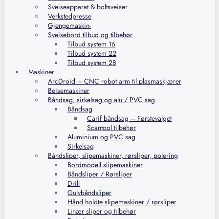
Sveiseapparat & boltsveiser
Verkstedpresse
Gjengemaskin-
Sveisebord tilbud og tilbehør
Tilbud system 16
Tilbud system 22
Tilbud system 28
Maskiner
ArcDroid – CNC robot arm til plasmaskjærer
Beisemaskiner
Båndsag, sirkelsag og alu / PVC sag
Båndsag
Carif båndsag – Førstevalget
Scantool tilbehør
Aluminium og PVC sag
Sirkelsag
Båndsliper, slipemaskiner, rørsliper, polering
Bordmodell slipemaskiner
Båndsliper / Rørsliper
Drill
Gulvbåndsliper
Hånd holdte slipemaskiner / rørsliper
Linær sliper og tilbehør