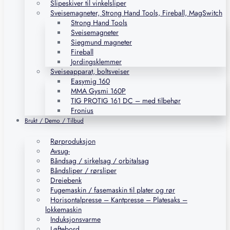
Slipeskiver til vinkelsliper
Sveisemagneter, Strong Hand Tools, Fireball, MagSwitch
Strong Hand Tools
Sveisemagneter
Siegmund magneter
Fireball
Jordingsklemmer
Sveiseapparat, boltsveiser
Easymig 160
MMA Gysmi 160P
TIG PROTIG 161 DC – med tilbehør
Fronius
Brukt / Demo / Tilbud
Rørproduksjon
Avsug-
Båndsag / sirkelsag / orbitalsag
Båndsliper / rørsliper
Dreiebenk
Fugemaskin / fasemaskin til plater og rør
Horisontalpresse – Kantpresse – Platesaks –
lokkemaskin
Induksjonsvarme
Løftebord