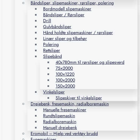
Båndsliper, slipemaskiner, rørsliper, polering
Bordmodell slipemaskiner
Båndsliper / Rørsliper
Drill
Gulvbåndsliper
Hånd holdte slipemaskiner / rørsliper
Linær sliper og tilbehør
Polering
Rettsliper
Slipebånd
40x780mm til rørsliper og slipesverd
75×2000
100×1220
100×2000
150×2000
Vinkelsliper
Slipeskiver til vinkelsliper
Dreiebenk, fresemaskin, radialboremaskin
Manuelle fresemaskiner
Rundtslipemaskin
Radialboremaskin
Manuell dreiebenk
Eromobil – Hjelp ved verktøy brudd
Fugemaskiner