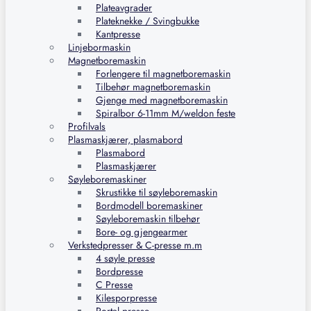
Plateavgrader
Plateknekke / Svingbukke
Kantpresse
Linjebormaskin
Magnetboremaskin
Forlengere til magnetboremaskin
Tilbehør magnetboremaskin
Gjenge med magnetboremaskin
Spiralbor 6-11mm M/weldon feste
Profilvals
Plasmaskjærer, plasmabord
Plasmabord
Plasmaskjærer
Søyleboremaskiner
Skrustikke til søyleboremaskin
Bordmodell boremaskiner
Søyleboremaskin tilbehør
Bore- og gjengearmer
Verkstedpresser & C-presse m.m
4 søyle presse
Bordpresse
C Presse
Kilesporpresse