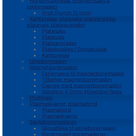
Horisontalpresse, profiljernsaks &
lokkemaskin
Profi Punch 10 tonn
Kantpresse, platesaks, plateknekke,
platevals, plateavgrader
Platesaks
Platevals
Plateavgrader
Plateknekke / Svingbukke
Kantpresse
Linjebormaskin
Magnetboremaskin
Forlengere til magnetboremaskin
Tilbehør magnetboremaskin
Gjenge med magnetboremaskin
Spiralbor 6-11mm M/weldon feste
Profilvals
Plasmaskjærer, plasmabord
Plasmabord
Plasmaskjærer
Søyleboremaskiner
Skrustikke til søyleboremaskin
Bordmodell boremaskiner