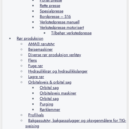
Portal presse
Rette presse
Spesialpresse
Bordpresse – S16
Verkstedpresse manuell
Verkstedpresse motorisert
Tilbehør verkstedpresse
Rør produksjon
AMA® rørutstyr
Beisemaskiner
Diverse rør produksjon verktøy
Flens
Fuge rør
Hydraulikkrør og hydraulikkslanger
Lagre rør
Orbitalsveis & orbital sag
Orbital sag
Orbitalsveis maskiner
Orbital sag
Purging
Rørklemmer
Profilvals
Bakgassutstyr, bakgassplugger og oksygenmålere for TIG-
sveising