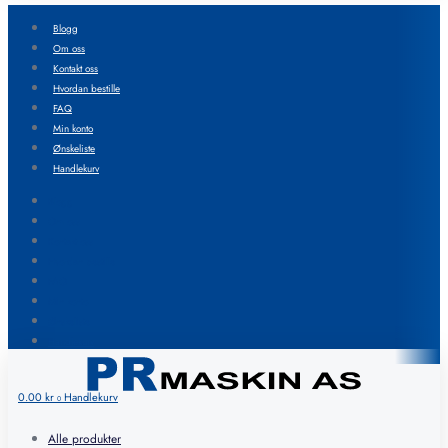
Blogg
Om oss
Kontakt oss
Hvordan bestille
FAQ
Min konto
Ønskeliste
Handlekurv
Blogg
Om oss
Kontakt oss
Hvordan bestille
FAQ
Min konto
Ønskeliste
Handlekurv
0.00
kr
Handlekurv
0
Alle produkter