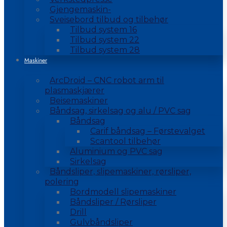
Gjengemaskin-
Sveisebord tilbud og tilbehør
Tilbud system 16
Tilbud system 22
Tilbud system 28
Maskiner
ArcDroid – CNC robot arm til
plasmaskjærer
Beisemaskiner
Båndsag, sirkelsag og alu / PVC sag
Båndsag
Carif båndsag – Førstevalget
Scantool tilbehør
Aluminium og PVC sag
Sirkelsag
Båndsliper, slipemaskiner, rørsliper,
polering
Bordmodell slipemaskiner
Båndsliper / Rørsliper
Drill
Gulvbåndsliper