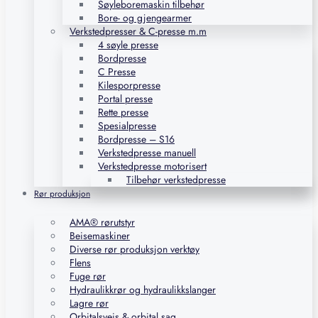
Søyleboremaskin tilbehør
Bore- og gjengearmer
Verkstedpresser & C-presse m.m
4 søyle presse
Bordpresse
C Presse
Kilesporpresse
Portal presse
Rette presse
Spesialpresse
Bordpresse – S16
Verkstedpresse manuell
Verkstedpresse motorisert
Tilbehør verkstedpresse
Rør produksjon
AMA® rørutstyr
Beisemaskiner
Diverse rør produksjon verktøy
Flens
Fuge rør
Hydraulikkrør og hydraulikkslanger
Lagre rør
Orbitalsveis & orbital sag