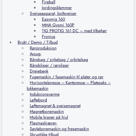
Fireball
Jordingsklemmer
Sveiseapparat, boltsveiser
Easymig 160
MMA Gysmi 160P
TIG PROTIG 161 DC – med tilbehør
Fronius
Brukt / Demo / Tilbud
Rørproduksjon
Avsug-
Båndsag / sirkelsag / orbitalsag
Båndsliper / rørsliper
Dreiebenk
Fugemaskin / fasemaskin til plater og rør
Horisontalpresse – Kantpresse – Platesaks –
lokkemaskin
Induksjonsvarme
Løftebord
Løftemagnet & sveisemagnet
Magnetboremaskin
Mobile kraner på hjul
Plasmaskjærer-
Søyleboremaskin og fresemaskin
Skrustikke tilbud