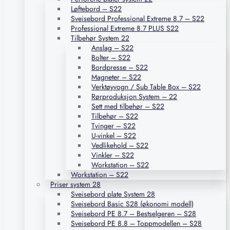
Løftebord – S22
Sveisebord Professional Extreme 8.7 – S22
Professional Extreme 8.7 PLUS S22
Tilbehør System 22
Anslag – S22
Bolter – S22
Bordpresse – S22
Magneter – S22
Verktøyvogn / Sub Table Box – S22
Rørproduksjon System – 22
Sett med tilbehør – S22
Tilbehør – S22
Tvinger – S22
U-vinkel – S22
Vedlikehold – S22
Vinkler – S22
Workstation – S22
Workstation – S22
Priser system 28
Sveisebord plate System 28
Sveisebord Basic S28 (økonomi modell)
Sveisebord PE 8.7 – Bestselgeren – S28
Sveisebord PE 8.8 – Toppmodellen – S28