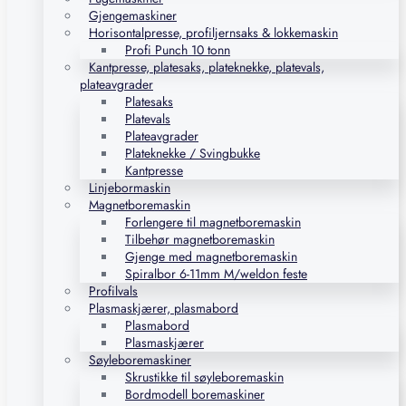
Gjengemaskiner
Horisontalpresse, profiljernsaks & lokkemaskin
Profi Punch 10 tonn
Kantpresse, platesaks, plateknekke, platevals,
plateavgrader
Platesaks
Platevals
Plateavgrader
Plateknekke / Svingbukke
Kantpresse
Linjebormaskin
Magnetboremaskin
Forlengere til magnetboremaskin
Tilbehør magnetboremaskin
Gjenge med magnetboremaskin
Spiralbor 6-11mm M/weldon feste
Profilvals
Plasmaskjærer, plasmabord
Plasmabord
Plasmaskjærer
Søyleboremaskiner
Skrustikke til søyleboremaskin
Bordmodell boremaskiner