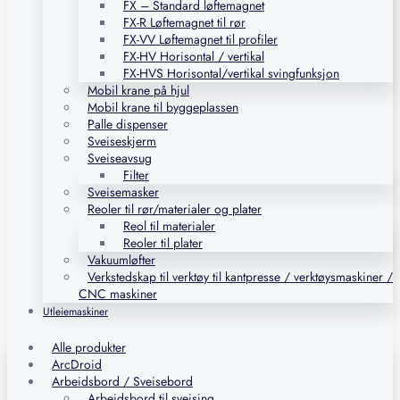
FX – Standard løftemagnet
FX-R Løftemagnet til rør
FX-VV Løftemagnet til profiler
FX-HV Horisontal / vertikal
FX-HVS Horisontal/vertikal svingfunksjon
Mobil krane på hjul
Mobil krane til byggeplassen
Palle dispenser
Sveiseskjerm
Sveiseavsug
Filter
Sveisemasker
Reoler til rør/materialer og plater
Reol til materialer
Reoler til plater
Vakuumløfter
Verkstedskap til verktøy til kantpresse / verktøysmaskiner /
CNC maskiner
Utleiemaskiner
Alle produkter
ArcDroid
Arbeidsbord / Sveisebord
Arbeidsbord til sveising