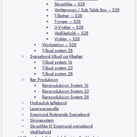
Skrustikke – S28
Verktøyvogn / Sub Table Box – S28
Tilbehør – S28
Tvinger – S28
U-Vinkler – S28
Vedlikehold – S28
Vinkler – S28
Workstation – S28
Tilbud system 28
Sveisebord tilbud og tilbehør
Tilbud system 16
Tilbud system 22
Tilbud system 28
Rør Produksjon
Rørproduksjon System 16
Rørproduksjon System 22
Rørproduksjon System 28
Hydraulisk løftebord
Lasersveisecelle
Siegmund Roterende Sveisebord
Skinnesystem
Skrustikke til Siegmund sveisebord
Vedlikehold