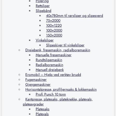
Polering
Rettsliper
Slipebånd
40x780mm til rørsliper og slipesverd
75×2000
100×1220
100×2000
150×2000
Vinkelsliper
Slipeskiver til vinkelsliper
Dreiebenk, fresemaskin, radialboremaskin
Manuelle fresemaskiner
Rundtslipemaskin
Radialboremaskin
Manuell dreiebenk
Eromobil – Hjelp ved verktøy brudd
Fugemaskiner
Gjengemaskiner
Horisontalpresse, profiljernsaks & lokkemaskin
Profi Punch 10 tonn
Kantpresse, platesaks, plateknekke, platevals,
plateavgrader
Platesaks
Platevals