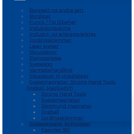
Boresett og andre sett
Borsliper
Furick / Tig tilbehør
Induksjonsvarme
Industri- og anleggsverktøy
Jordingsklemmer
Laser sveiser
Skrustikker
Slangepresse
Sveisejigg
Varmebehandling
Slipeskiver til vinkelsliper
Sveisemagneter, Strong Hand Tools,
Fireball, MagSwitch
Strong Hand Tools
Sveisemagneter
Siegmund magneter
Fireball
Jordingsklemmer
Sveiseapparat, boltsveiser
Easymig 160