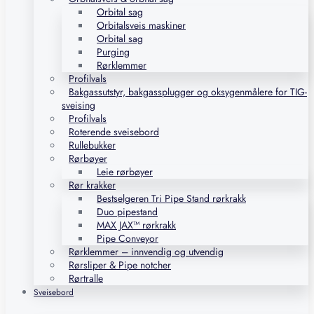
Orbital sag
Orbitalsveis maskiner
Orbital sag
Purging
Rørklemmer
Profilvals
Bakgassutstyr, bakgassplugger og oksygenmålere for TIG-
sveising
Profilvals
Roterende sveisebord
Rullebukker
Rørbøyer
Leie rørbøyer
Rør krakker
Bestselgeren Tri Pipe Stand rørkrakk
Duo pipestand
MAX JAX™ rørkrakk
Pipe Conveyor
Rørklemmer – innvendig og utvendig
Rørsliper & Pipe notcher
Rørtralle
Sveisebord