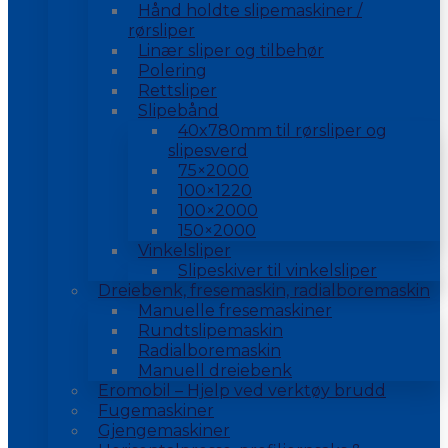
Hånd holdte slipemaskiner /
rørsliper
Linær sliper og tilbehør
Polering
Rettsliper
Slipebånd
40x780mm til rørsliper og
slipesverd
75×2000
100×1220
100×2000
150×2000
Vinkelsliper
Slipeskiver til vinkelsliper
Dreiebenk, fresemaskin, radialboremaskin
Manuelle fresemaskiner
Rundtslipemaskin
Radialboremaskin
Manuell dreiebenk
Eromobil – Hjelp ved verktøy brudd
Fugemaskiner
Gjengemaskiner