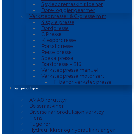
Søyleboremaskin tilbehør
Bore- og gjengearmer
Verkstedpresser & C-presse m.m
4 søyle presse
Bordpresse
C Presse
Kilesporpresse
Portal presse
Rette presse
Spesialpresse
Bordpresse – S16
Verkstedpresse manuell
Verkstedpresse motorisert
Tilbehør verkstedpresse
Rør produksjon
AMA® rørutstyr
Beisemaskiner
Diverse rør produksjon verktøy
Flens
Fuge rør
Hydraulikkrør og hydraulikkslanger