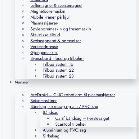
Løftemagnet & sveisemagnet
Magnetboremaskin
Mobile kraner på hjul
Plasmaskjærer-
Søyleboremaskin og fresemaskin
Skrustikke tilbud
Sveiseapparat & boltsveiser
Verkstedpresse
Gjengemaskin-
Sveisebord tilbud og tilbehør
Tilbud system 16
Tilbud system 22
Tilbud system 28
Maskiner
ArcDroid – CNC robot arm til plasmaskjærer
Beisemaskiner
Båndsag, sirkelsag og alu / PVC sag
Båndsag
Carif båndsag – Førstevalget
Scantool tilbehør
Aluminium og PVC sag
Sirkelsag