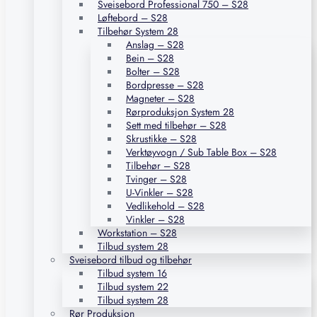
Sveisebord Professional 750 – S28
Løftebord – S28
Tilbehør System 28
Anslag – S28
Bein – S28
Bolter – S28
Bordpresse – S28
Magneter – S28
Rørproduksjon System 28
Sett med tilbehør – S28
Skrustikke – S28
Verktøyvogn / Sub Table Box – S28
Tilbehør – S28
Tvinger – S28
U-Vinkler – S28
Vedlikehold – S28
Vinkler – S28
Workstation – S28
Tilbud system 28
Sveisebord tilbud og tilbehør
Tilbud system 16
Tilbud system 22
Tilbud system 28
Rør Produksjon