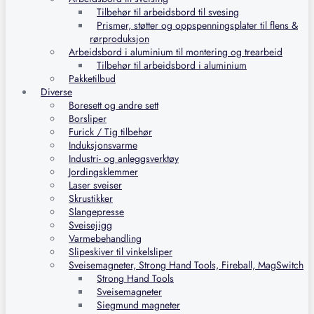
Tilbehør til arbeidsbord til svesing
Prismer, støtter og oppspenningsplater til flens &
rørproduksjon
Arbeidsbord i aluminium til montering og trearbeid
Tilbehør til arbeidsbord i aluminium
Pakketilbud
Diverse
Boresett og andre sett
Borsliper
Furick / Tig tilbehør
Induksjonsvarme
Industri- og anleggsverktøy
Jordingsklemmer
Laser sveiser
Skrustikker
Slangepresse
Sveisejigg
Varmebehandling
Slipeskiver til vinkelsliper
Sveisemagneter, Strong Hand Tools, Fireball, MagSwitch
Strong Hand Tools
Sveisemagneter
Siegmund magneter