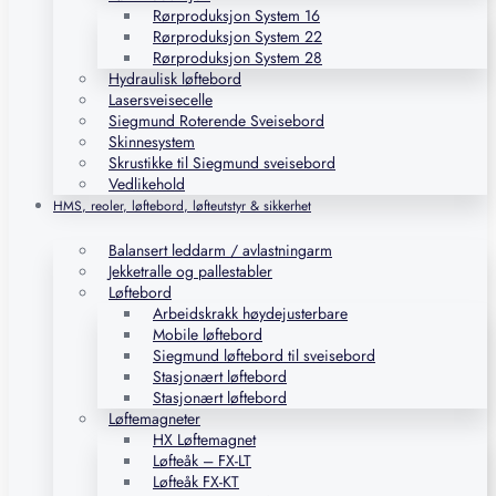
Rørproduksjon System 16
Rørproduksjon System 22
Rørproduksjon System 28
Hydraulisk løftebord
Lasersveisecelle
Siegmund Roterende Sveisebord
Skinnesystem
Skrustikke til Siegmund sveisebord
Vedlikehold
HMS, reoler, løftebord, løfteutstyr & sikkerhet
Balansert leddarm / avlastningarm
Jekketralle og pallestabler
Løftebord
Arbeidskrakk høydejusterbare
Mobile løftebord
Siegmund løftebord til sveisebord
Stasjonært løftebord
Stasjonært løftebord
Løftemagneter
HX Løftemagnet
Løfteåk – FX-LT
Løfteåk FX-KT