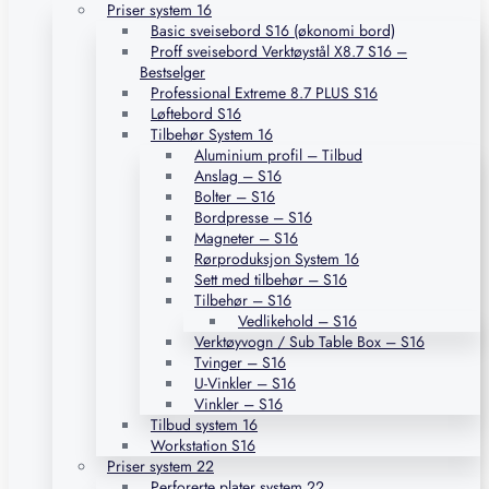
Priser system 16
Basic sveisebord S16 (økonomi bord)
Proff sveisebord Verktøystål X8.7 S16 –
Bestselger
Professional Extreme 8.7 PLUS S16
Løftebord S16
Tilbehør System 16
Aluminium profil – Tilbud
Anslag – S16
Bolter – S16
Bordpresse – S16
Magneter – S16
Rørproduksjon System 16
Sett med tilbehør – S16
Tilbehør – S16
Vedlikehold – S16
Verktøyvogn / Sub Table Box – S16
Tvinger – S16
U-Vinkler – S16
Vinkler – S16
Tilbud system 16
Workstation S16
Priser system 22
Perforerte plater system 22