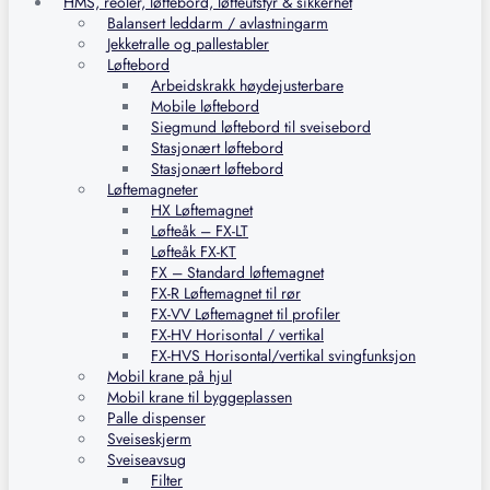
HMS, reoler, løftebord, løfteutstyr & sikkerhet
Balansert leddarm / avlastningarm
Jekketralle og pallestabler
Løftebord
Arbeidskrakk høydejusterbare
Mobile løftebord
Siegmund løftebord til sveisebord
Stasjonært løftebord
Stasjonært løftebord
Løftemagneter
HX Løftemagnet
Løfteåk – FX-LT
Løfteåk FX-KT
FX – Standard løftemagnet
FX-R Løftemagnet til rør
FX-VV Løftemagnet til profiler
FX-HV Horisontal / vertikal
FX-HVS Horisontal/vertikal svingfunksjon
Mobil krane på hjul
Mobil krane til byggeplassen
Palle dispenser
Sveiseskjerm
Sveiseavsug
Filter