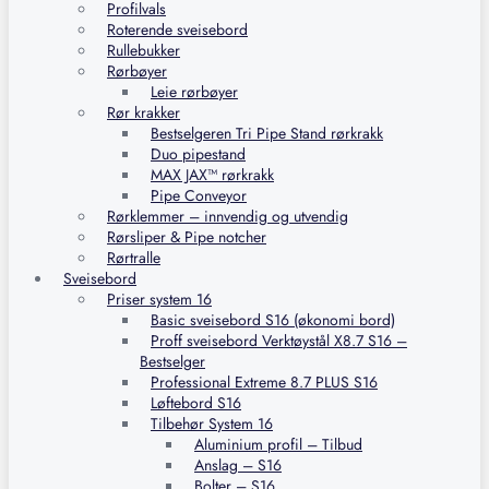
Profilvals
Roterende sveisebord
Rullebukker
Rørbøyer
Leie rørbøyer
Rør krakker
Bestselgeren Tri Pipe Stand rørkrakk
Duo pipestand
MAX JAX™ rørkrakk
Pipe Conveyor
Rørklemmer – innvendig og utvendig
Rørsliper & Pipe notcher
Rørtralle
Sveisebord
Priser system 16
Basic sveisebord S16 (økonomi bord)
Proff sveisebord Verktøystål X8.7 S16 –
Bestselger
Professional Extreme 8.7 PLUS S16
Løftebord S16
Tilbehør System 16
Aluminium profil – Tilbud
Anslag – S16
Bolter – S16