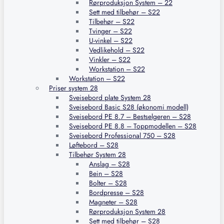
Rørproduksjon System – 22
Sett med tilbehør – S22
Tilbehør – S22
Tvinger – S22
U-vinkel – S22
Vedlikehold – S22
Vinkler – S22
Workstation – S22
Workstation – S22
Priser system 28
Sveisebord plate System 28
Sveisebord Basic S28 (økonomi modell)
Sveisebord PE 8.7 – Bestselgeren – S28
Sveisebord PE 8.8 – Toppmodellen – S28
Sveisebord Professional 750 – S28
Løftebord – S28
Tilbehør System 28
Anslag – S28
Bein – S28
Bolter – S28
Bordpresse – S28
Magneter – S28
Rørproduksjon System 28
Sett med tilbehør – S28