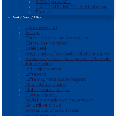
MMA Gysmi 160P
TIG PROTIG 161 DC – med tilbehør
Fronius
Brukt / Demo / Tilbud
Rørproduksjon
Avsug-
Båndsag / sirkelsag / orbitalsag
Båndsliper / rørsliper
Dreiebenk
Fugemaskin / fasemaskin til plater og rør
Horisontalpresse – Kantpresse – Platesaks
– lokkemaskin
Induksjonsvarme
Løftebord
Løftemagnet & sveisemagnet
Magnetboremaskin
Mobile kraner på hjul
Plasmaskjærer-
Søyleboremaskin og fresemaskin
Skrustikke tilbud
Sveiseapparat & boltsveiser
Verkstedpresse