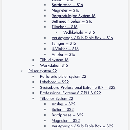
Bordpresse – S16
Magneter – S16
Rørproduksjon System 16
Sett med tilbehør – S16
Tilbehør – S16
Vedlikehold – S16
Verktøyvogn / Sub Table Box – S16
Tvinger – S16
U-Vinkler – S16
Vinkler – S16
Tilbud system 16
Workstation S16
Priser system 22
Perforerte plater system 22
Løftebord – S22
Sveisebord Professional Extreme 8.7 – S22
Professional Extreme 8.7 PLUS S22
Tilbehør System 22
Anslag – S22
Bolter – S22
Bordpresse – S22
Magneter – S22
Verktøyvogn / Sub Table Box – S22