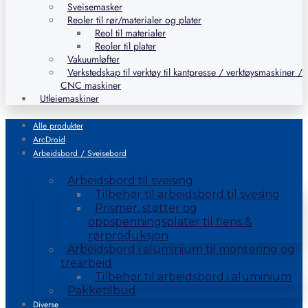
Sveisemasker
Reoler til rør/materialer og plater
Reol til materialer
Reoler til plater
Vakuumløfter
Verkstedskap til verktøy til kantpresse / verktøysmaskiner /
CNC maskiner
Utleiemaskiner
Alle produkter
ArcDroid
Arbeidsbord / Sveisebord
Arbeidsbord til sveising
Tilbehør til arbeidsbord til svesing
Prismer, støtter og
oppspenningsplater til flens &
rørproduksjon
Arbeidsbord i aluminium til montering og
trearbeid
Tilbehør til arbeidsbord i aluminium
Pakketilbud
Diverse