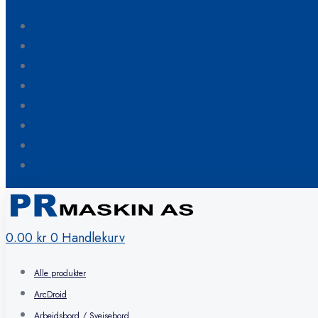
Blogg
Om oss
Kontakt oss
Hvordan bestille
FAQ
Min konto
Ønskeliste
Handlekurv
0.00
kr
0
Handlekurv
Alle produkter
ArcDroid
Arbeidsbord / Sveisebord