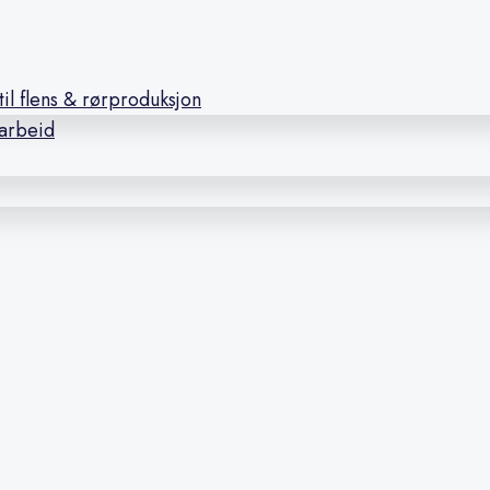
il flens & rørproduksjon
earbeid