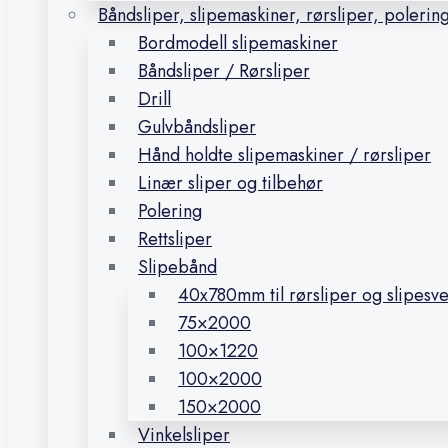
Båndsliper, slipemaskiner, rørsliper, polerin
Bordmodell slipemaskiner
Båndsliper / Rørsliper
Drill
Gulvbåndsliper
Hånd holdte slipemaskiner / rørsliper
Linær sliper og tilbehør
Polering
Rettsliper
Slipebånd
40x780mm til rørsliper og slipesv
75×2000
100×1220
100×2000
150×2000
Vinkelsliper