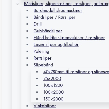
Båndsliper, slipemaskiner, rørsliper, polerin
Bordmodell slipemaskiner
Båndsliper / Rørsliper
Drill
Gulvbåndsliper
Hånd holdte slipemaskiner / rørsliper
Linær sliper og tilbehør
Polering
Rettsliper
Slipebånd
40x780mm til rørsliper og slipesv
75×2000
100×1220
100×2000
150×2000
Vinkelsliper