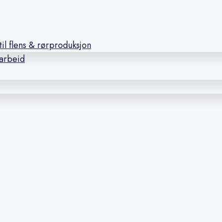
il flens & rørproduksjon
earbeid