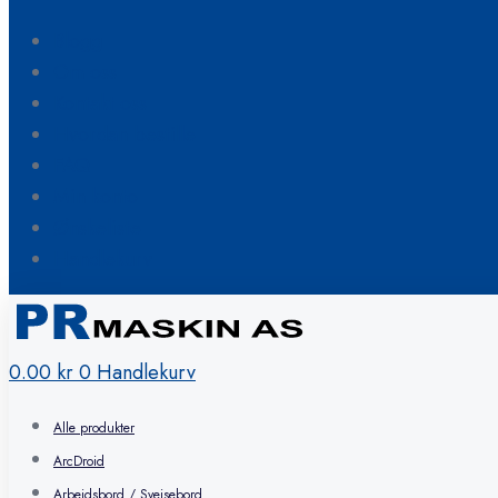
Blogg
Om oss
Kontakt oss
Hvordan bestille
FAQ
Min konto
Ønskeliste
Handlekurv
0.00
kr
0
Handlekurv
Alle produkter
ArcDroid
Arbeidsbord / Sveisebord