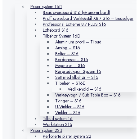
Priser system 16
Basic sveisebord S16 (økonomi bord)
Proff sveisebord Verktøystål X8.7 S16 – Bestselger
Professional Extreme 8.7 PLUS S16
Løftebord S16
Tilbehør System 16
Aluminium profil – Tilbud
Anslag – S16
Bolter – S16
Bordpresse – S16
Magneter – S16
Rørproduksjon System 16
Sett med tilbehør – S16
Tilbehør – S16
Vedlikehold – S16
Verktøyvogn / Sub Table Box – S16
Tvinger – S16
U-Vinkler – S16
Vinkler – S16
Tilbud system 16
Workstation S16
Priser system 22
Perforerte plater system 22