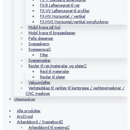
FX-R Løftemagnet til rør
FX-VV Løftemagnet til profiler
FX-HV Horisontal / vertikal
FX-HVS Horisontal/vertikal svingfunksjon
Mobil krane på hjul
Mobil krane til byggeplassen
Palle dispenser
Sveiseskjerm
Sveiseavsug
Filter
Sveisemasker
Reoler til rør/materialer og plater
Reol til materialer
Reoler til plater
Vakuumløfter
Verkstedskap til verktøy til kantpresse / verktøysmaskiner /
CNC maskiner
Utleiemaskiner
Alle produkter
ArcDroid
Arbeidsbord / Sveisebord
Arbeidsbord til sveising