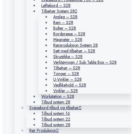
Løftebord – S28
Tilbehør System 28
Anslag – S28
Bein – S28
Bolter – S28
Bordpresse – S28
Magneter – S28
Rørproduksjon System 28
Sett med tilbehør – S28
Skrustikke – S28
Verktøyvogn / Sub Table Box – S28
Tilbehør – S28
Tvinger – S28
U-Vinkler – S28
Vedlikehold – S28
Vinkler – S28
Workstation – S28
Tilbud system 28
Sveisebord tilbud og tilbehør
Tilbud system 16
Tilbud system 22
Tilbud system 28
Rør Produksjon