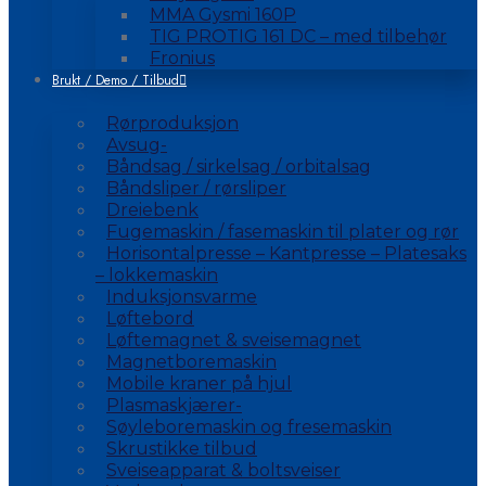
MMA Gysmi 160P
TIG PROTIG 161 DC – med tilbehør
Fronius
Brukt / Demo / Tilbud
Rørproduksjon
Avsug-
Båndsag / sirkelsag / orbitalsag
Båndsliper / rørsliper
Dreiebenk
Fugemaskin / fasemaskin til plater og rør
Horisontalpresse – Kantpresse – Platesaks
– lokkemaskin
Induksjonsvarme
Løftebord
Løftemagnet & sveisemagnet
Magnetboremaskin
Mobile kraner på hjul
Plasmaskjærer-
Søyleboremaskin og fresemaskin
Skrustikke tilbud
Sveiseapparat & boltsveiser