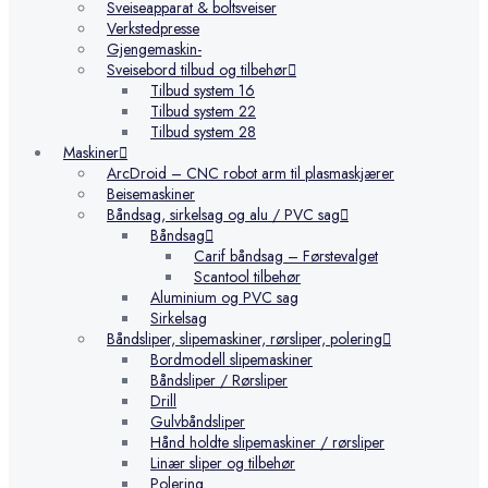
Sveiseapparat & boltsveiser
Verkstedpresse
Gjengemaskin-
Sveisebord tilbud og tilbehør
Tilbud system 16
Tilbud system 22
Tilbud system 28
Maskiner
ArcDroid – CNC robot arm til plasmaskjærer
Beisemaskiner
Båndsag, sirkelsag og alu / PVC sag
Båndsag
Carif båndsag – Førstevalget
Scantool tilbehør
Aluminium og PVC sag
Sirkelsag
Båndsliper, slipemaskiner, rørsliper, polering
Bordmodell slipemaskiner
Båndsliper / Rørsliper
Drill
Gulvbåndsliper
Hånd holdte slipemaskiner / rørsliper
Linær sliper og tilbehør
Polering