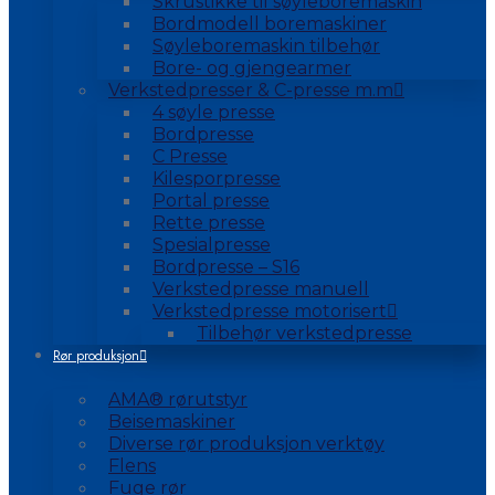
Skrustikke til søyleboremaskin
Bordmodell boremaskiner
Søyleboremaskin tilbehør
Bore- og gjengearmer
Verkstedpresser & C-presse m.m
4 søyle presse
Bordpresse
C Presse
Kilesporpresse
Portal presse
Rette presse
Spesialpresse
Bordpresse – S16
Verkstedpresse manuell
Verkstedpresse motorisert
Tilbehør verkstedpresse
Rør produksjon
AMA® rørutstyr
Beisemaskiner
Diverse rør produksjon verktøy
Flens
Fuge rør