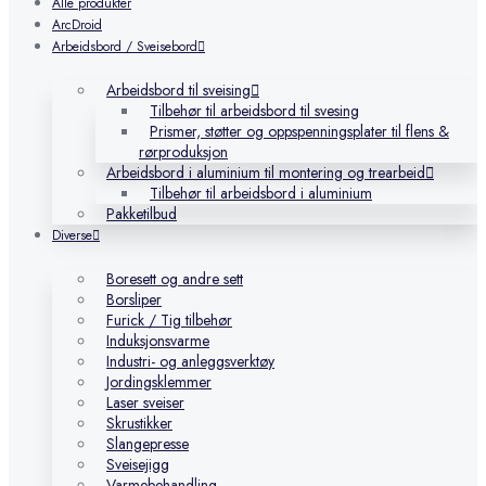
Alle produkter
ArcDroid
Arbeidsbord / Sveisebord
Arbeidsbord til sveising
Tilbehør til arbeidsbord til svesing
Prismer, støtter og oppspenningsplater til flens &
rørproduksjon
Arbeidsbord i aluminium til montering og trearbeid
Tilbehør til arbeidsbord i aluminium
Pakketilbud
Diverse
Boresett og andre sett
Borsliper
Furick / Tig tilbehør
Induksjonsvarme
Industri- og anleggsverktøy
Jordingsklemmer
Laser sveiser
Skrustikker
Slangepresse
Sveisejigg
Varmebehandling