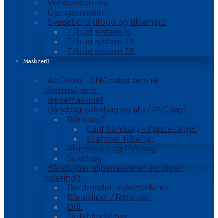
Verkstedpresse
Gjengemaskin-
Sveisebord tilbud og tilbehør
Tilbud system 16
Tilbud system 22
Tilbud system 28
Maskiner
ArcDroid – CNC robot arm til
plasmaskjærer
Beisemaskiner
Båndsag, sirkelsag og alu / PVC sag
Båndsag
Carif båndsag – Førstevalget
Scantool tilbehør
Aluminium og PVC sag
Sirkelsag
Båndsliper, slipemaskiner, rørsliper,
polering
Bordmodell slipemaskiner
Båndsliper / Rørsliper
Drill
Gulvbåndsliper