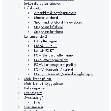
Jekketralle og pallestabler
Løftebord
Arbeidskrakk høydejusterbare
Mobile løftebord
Siegmund løftebord til sveisebord
Stasjonært løftebord
Stasjonært løftebord
Løftemagneter
HX Løftemagnet
Løfteåk – FX-LT
Løfteåk FX-KT
FX – Standard løftemagnet
FX-R Løftemagnet til rør
FX-VV Løftemagnet til profiler
FX-HV Horisontal / vertikal
FX-HVS Horisontal/vertikal svingfunksjon
Mobil krane på hjul
Mobil krane til byggeplassen
Palle dispenser
Sveiseskjerm
Sveiseavsug
Filter
Sveisemasker