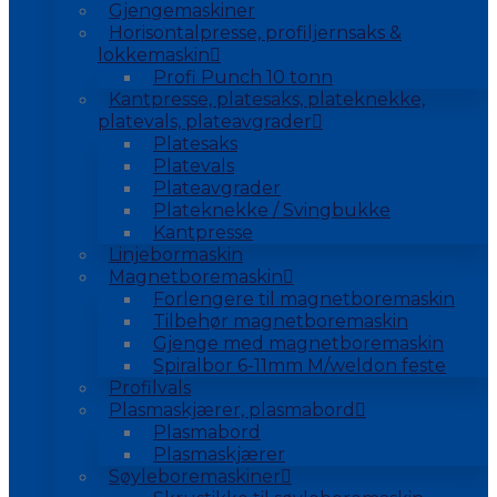
Gjengemaskiner
Horisontalpresse, profiljernsaks &
lokkemaskin
Profi Punch 10 tonn
Kantpresse, platesaks, plateknekke,
platevals, plateavgrader
Platesaks
Platevals
Plateavgrader
Plateknekke / Svingbukke
Kantpresse
Linjebormaskin
Magnetboremaskin
Forlengere til magnetboremaskin
Tilbehør magnetboremaskin
Gjenge med magnetboremaskin
Spiralbor 6-11mm M/weldon feste
Profilvals
Plasmaskjærer, plasmabord
Plasmabord
Plasmaskjærer
Søyleboremaskiner