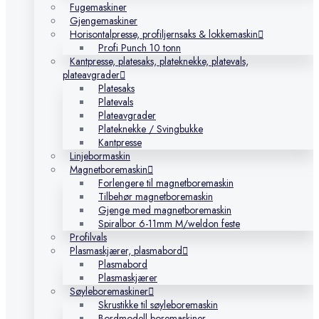
Fugemaskiner
Gjengemaskiner
Horisontalpresse, profiljernsaks & lokkemaskin
Profi Punch 10 tonn
Kantpresse, platesaks, plateknekke, platevals,
plateavgrader
Platesaks
Platevals
Plateavgrader
Plateknekke / Svingbukke
Kantpresse
Linjebormaskin
Magnetboremaskin
Forlengere til magnetboremaskin
Tilbehør magnetboremaskin
Gjenge med magnetboremaskin
Spiralbor 6-11mm M/weldon feste
Profilvals
Plasmaskjærer, plasmabord
Plasmabord
Plasmaskjærer
Søyleboremaskiner
Skrustikke til søyleboremaskin
Bordmodell boremaskiner