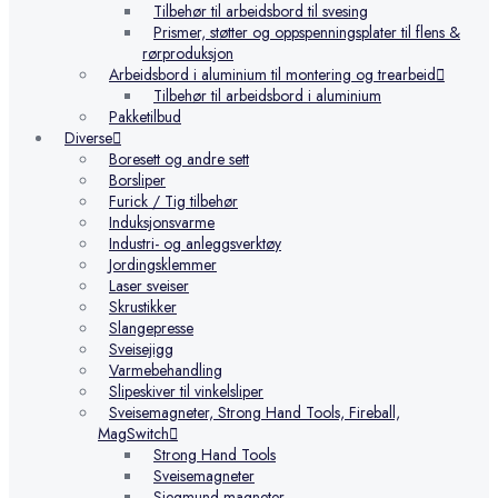
Tilbehør til arbeidsbord til svesing
Prismer, støtter og oppspenningsplater til flens &
rørproduksjon
Arbeidsbord i aluminium til montering og trearbeid
Tilbehør til arbeidsbord i aluminium
Pakketilbud
Diverse
Boresett og andre sett
Borsliper
Furick / Tig tilbehør
Induksjonsvarme
Industri- og anleggsverktøy
Jordingsklemmer
Laser sveiser
Skrustikker
Slangepresse
Sveisejigg
Varmebehandling
Slipeskiver til vinkelsliper
Sveisemagneter, Strong Hand Tools, Fireball,
MagSwitch
Strong Hand Tools
Sveisemagneter
Siegmund magneter