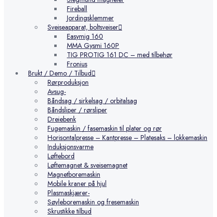
Fireball
Jordingsklemmer
Sveiseapparat, boltsveiser
Easymig 160
MMA Gysmi 160P
TIG PROTIG 161 DC – med tilbehør
Fronius
Brukt / Demo / Tilbud
Rørproduksjon
Avsug-
Båndsag / sirkelsag / orbitalsag
Båndsliper / rørsliper
Dreiebenk
Fugemaskin / fasemaskin til plater og rør
Horisontalpresse – Kantpresse – Platesaks – lokkemaskin
Induksjonsvarme
Løftebord
Løftemagnet & sveisemagnet
Magnetboremaskin
Mobile kraner på hjul
Plasmaskjærer-
Søyleboremaskin og fresemaskin
Skrustikke tilbud