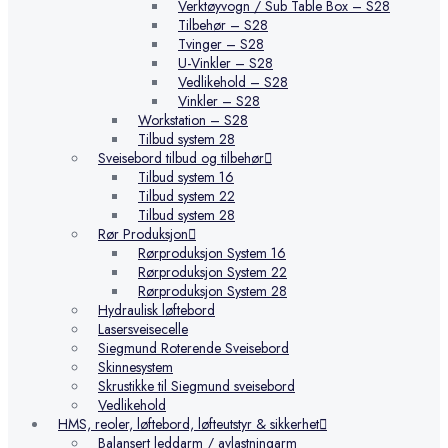
Verktøyvogn / Sub Table Box – S28
Tilbehør – S28
Tvinger – S28
U-Vinkler – S28
Vedlikehold – S28
Vinkler – S28
Workstation – S28
Tilbud system 28
Sveisebord tilbud og tilbehør
Tilbud system 16
Tilbud system 22
Tilbud system 28
Rør Produksjon
Rørproduksjon System 16
Rørproduksjon System 22
Rørproduksjon System 28
Hydraulisk løftebord
Lasersveisecelle
Siegmund Roterende Sveisebord
Skinnesystem
Skrustikke til Siegmund sveisebord
Vedlikehold
HMS, reoler, løftebord, løfteutstyr & sikkerhet
Balansert leddarm / avlastningarm