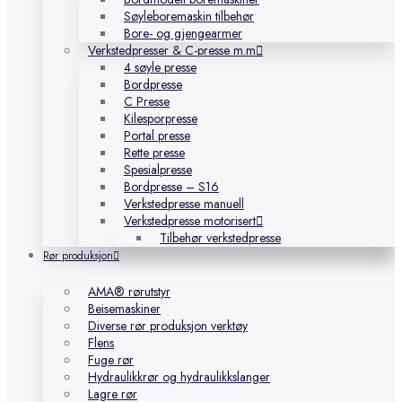
Søyleboremaskin tilbehør
Bore- og gjengearmer
Verkstedpresser & C-presse m.m
4 søyle presse
Bordpresse
C Presse
Kilesporpresse
Portal presse
Rette presse
Spesialpresse
Bordpresse – S16
Verkstedpresse manuell
Verkstedpresse motorisert
Tilbehør verkstedpresse
Rør produksjon
AMA® rørutstyr
Beisemaskiner
Diverse rør produksjon verktøy
Flens
Fuge rør
Hydraulikkrør og hydraulikkslanger
Lagre rør