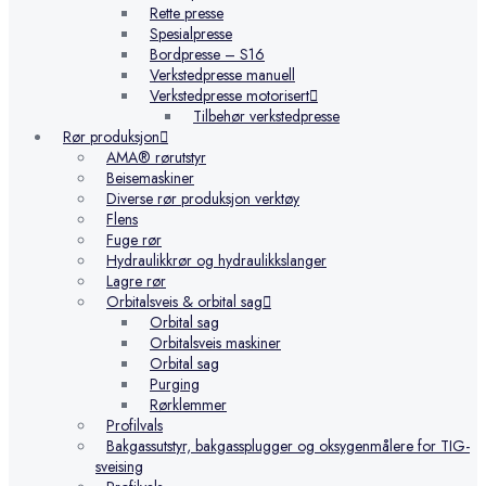
Rette presse
Spesialpresse
Bordpresse – S16
Verkstedpresse manuell
Verkstedpresse motorisert
Tilbehør verkstedpresse
Rør produksjon
AMA® rørutstyr
Beisemaskiner
Diverse rør produksjon verktøy
Flens
Fuge rør
Hydraulikkrør og hydraulikkslanger
Lagre rør
Orbitalsveis & orbital sag
Orbital sag
Orbitalsveis maskiner
Orbital sag
Purging
Rørklemmer
Profilvals
Bakgassutstyr, bakgassplugger og oksygenmålere for TIG-
sveising