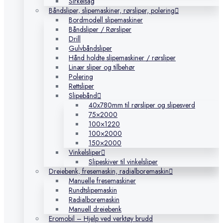
Sirkelsag
Båndsliper, slipemaskiner, rørsliper, polering
Bordmodell slipemaskiner
Båndsliper / Rørsliper
Drill
Gulvbåndsliper
Hånd holdte slipemaskiner / rørsliper
Linær sliper og tilbehør
Polering
Rettsliper
Slipebånd
40x780mm til rørsliper og slipesverd
75×2000
100×1220
100×2000
150×2000
Vinkelsliper
Slipeskiver til vinkelsliper
Dreiebenk, fresemaskin, radialboremaskin
Manuelle fresemaskiner
Rundtslipemaskin
Radialboremaskin
Manuell dreiebenk
Eromobil – Hjelp ved verktøy brudd