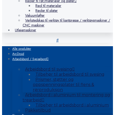
Reoler til rør/materialer og plater
Reol til materialer
Reoler til plater
Vakuumløfter
Verkstedskap til verktøy til kantpresse / verktøysmaskiner /
CNC maskiner
Utleiemaskiner
Alle produkter
ArcDroid
Arbeidsbord / Sveisebord
Arbeidsbord til sveising
Tilbehør til arbeidsbord til svesing
Prismer, støtter og
oppspenningsplater til flens &
rørproduksjon
Arbeidsbord i aluminium til montering og
trearbeid
Tilbehør til arbeidsbord i aluminium
Pakketilbud