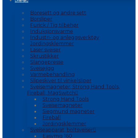
Diverse
Boresett og andre sett
Borsliper
Furick / Tig tilbehør
Induksjonsvarme
Industri- og anleggsverktøy
Jordingsklemmer
Laser sveiser
Skrustikker
Slangepresse
Sveisejigg
Varmebehandling
Slipeskiver til vinkelsliper
Sveisemagneter, Strong Hand Tools,
Fireball, MagSwitch
Strong Hand Tools
Sveisemagneter
Siegmund magneter
Fireball
Jordingsklemmer
Sveiseapparat, boltsveiser
Easymig 160