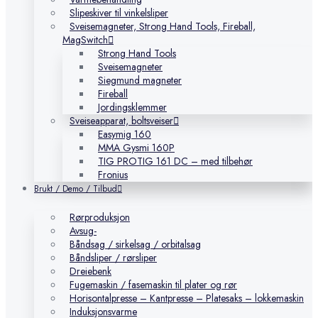
Slipeskiver til vinkelsliper
Sveisemagneter, Strong Hand Tools, Fireball,
MagSwitch
Strong Hand Tools
Sveisemagneter
Siegmund magneter
Fireball
Jordingsklemmer
Sveiseapparat, boltsveiser
Easymig 160
MMA Gysmi 160P
TIG PROTIG 161 DC – med tilbehør
Fronius
Brukt / Demo / Tilbud
Rørproduksjon
Avsug-
Båndsag / sirkelsag / orbitalsag
Båndsliper / rørsliper
Dreiebenk
Fugemaskin / fasemaskin til plater og rør
Horisontalpresse – Kantpresse – Platesaks – lokkemaskin
Induksjonsvarme