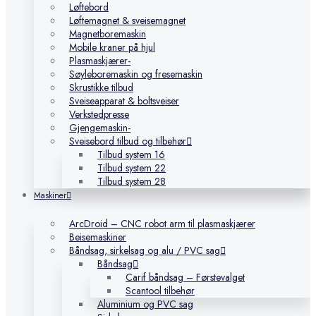
Løftebord
Løftemagnet & sveisemagnet
Magnetboremaskin
Mobile kraner på hjul
Plasmaskjærer-
Søyleboremaskin og fresemaskin
Skrustikke tilbud
Sveiseapparat & boltsveiser
Verkstedpresse
Gjengemaskin-
Sveisebord tilbud og tilbehør
Tilbud system 16
Tilbud system 22
Tilbud system 28
Maskiner
ArcDroid – CNC robot arm til plasmaskjærer
Beisemaskiner
Båndsag, sirkelsag og alu / PVC sag
Båndsag
Carif båndsag – Førstevalget
Scantool tilbehør
Aluminium og PVC sag