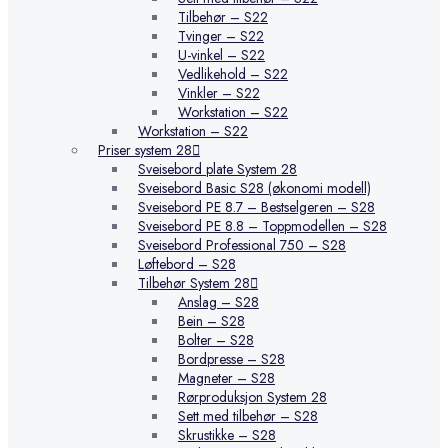
Tilbehør – S22
Tvinger – S22
U-vinkel – S22
Vedlikehold – S22
Vinkler – S22
Workstation – S22
Workstation – S22
Priser system 28
Sveisebord plate System 28
Sveisebord Basic S28 (økonomi modell)
Sveisebord PE 8.7 – Bestselgeren – S28
Sveisebord PE 8.8 – Toppmodellen – S28
Sveisebord Professional 750 – S28
Løftebord – S28
Tilbehør System 28
Anslag – S28
Bein – S28
Bolter – S28
Bordpresse – S28
Magneter – S28
Rørproduksjon System 28
Sett med tilbehør – S28
Skrustikke – S28