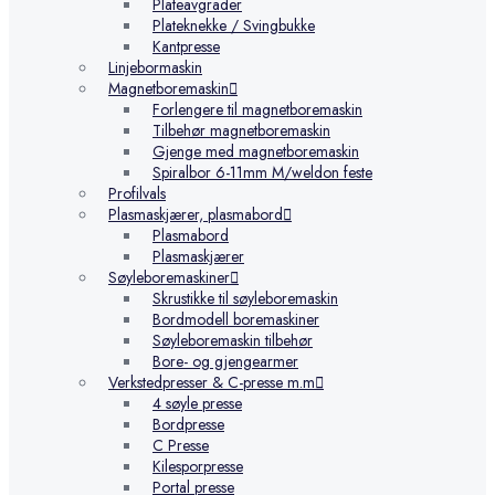
Plateavgrader
Plateknekke / Svingbukke
Kantpresse
Linjebormaskin
Magnetboremaskin
Forlengere til magnetboremaskin
Tilbehør magnetboremaskin
Gjenge med magnetboremaskin
Spiralbor 6-11mm M/weldon feste
Profilvals
Plasmaskjærer, plasmabord
Plasmabord
Plasmaskjærer
Søyleboremaskiner
Skrustikke til søyleboremaskin
Bordmodell boremaskiner
Søyleboremaskin tilbehør
Bore- og gjengearmer
Verkstedpresser & C-presse m.m
4 søyle presse
Bordpresse
C Presse
Kilesporpresse
Portal presse