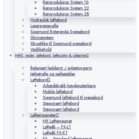
Rørproduksjon System 16
Rørproduksjon System 22
Rørproduksjon System 28
Hydraulisk løftebord
Lasersveisecelle
Siegmund Roterende Sveisebord
Skinnesystem
Skrustikke til Siegmund sveisebord
Vedlikehold
HMS, reoler, løftebord, løfteutstyr & sikkerhet
Balansert leddarm / avlastningarm
Jekketralle og pallestabler
Løftebord
Arbeidskrakk høydejusterbare
Mobile løftebord
Siegmund løftebord til sveisebord
Stasjonært løftebord
Stasjonært løftebord
Løftemagneter
HX Løftemagnet
Løfteåk – FX-LT
Løfteåk FX-KT
FX – Standard løftemagnet