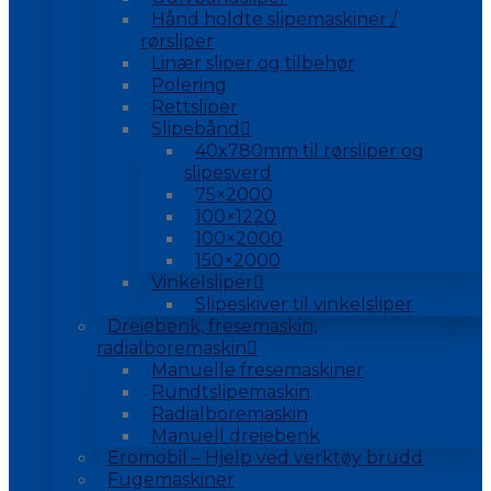
Hånd holdte slipemaskiner /
rørsliper
Linær sliper og tilbehør
Polering
Rettsliper
Slipebånd
40x780mm til rørsliper og
slipesverd
75×2000
100×1220
100×2000
150×2000
Vinkelsliper
Slipeskiver til vinkelsliper
Dreiebenk, fresemaskin,
radialboremaskin
Manuelle fresemaskiner
Rundtslipemaskin
Radialboremaskin
Manuell dreiebenk
Eromobil – Hjelp ved verktøy brudd
Fugemaskiner