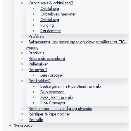
Orbitalsveis & orbital sag
Orbital sag
Orbitalsveis maskiner
Orbital sag
Purging
Rørklemmer
Profilvals
Bakgassutstyr, bakgassplugger og oksygenmålere for TIG-
sveising
Profilvals
Roterende sveisebord
Rullebukker
Rørbøyer
Leie rørbøyer
Rør krakker
Bestselgeren Tri Pipe Stand rørkrakk
Duo pipestand
MAX JAX™ rørkrakk
Pipe Conveyor
Rørklemmer – innvendig og utvendig
Rørsliper & Pipe notcher
Rørtralle
Sveisebord