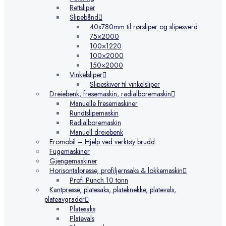
Rettsliper
Slipebånd
40x780mm til rørsliper og slipesverd
75×2000
100×1220
100×2000
150×2000
Vinkelsliper
Slipeskiver til vinkelsliper
Dreiebenk, fresemaskin, radialboremaskin
Manuelle fresemaskiner
Rundtslipemaskin
Radialboremaskin
Manuell dreiebenk
Eromobil – Hjelp ved verktøy brudd
Fugemaskiner
Gjengemaskiner
Horisontalpresse, profiljernsaks & lokkemaskin
Profi Punch 10 tonn
Kantpresse, platesaks, plateknekke, platevals,
plateavgrader
Platesaks
Platevals