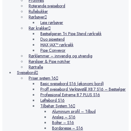
Profilvals
Roterende sveisebord
Rullebukker
Rørbøyer
Leie rørbøyer
Rør krakker
Bestselgeren Tri Pipe Stand rørkrakk
Duo pipestand
MAX JAX™ rørkrakk
Pipe Conveyor
Rørklemmer – innvendig og utvendig
Rørsliper & Pipe notcher
Rørtralle
Sveisebord
Priser system 16
Basic sveisebord S16 (økonomi bord)
Proff sveisebord Verktøystål X8.7 S16 – Bestselger
Professional Extreme 8.7 PLUS S16
Løftebord S16
Tilbehør System 16
Aluminium profil – Tilbud
Anslag – S16
Bolter – S16
Bordpresse – S16