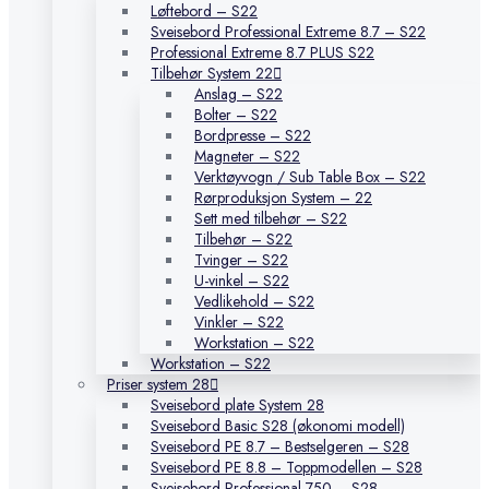
Løftebord – S22
Sveisebord Professional Extreme 8.7 – S22
Professional Extreme 8.7 PLUS S22
Tilbehør System 22
Anslag – S22
Bolter – S22
Bordpresse – S22
Magneter – S22
Verktøyvogn / Sub Table Box – S22
Rørproduksjon System – 22
Sett med tilbehør – S22
Tilbehør – S22
Tvinger – S22
U-vinkel – S22
Vedlikehold – S22
Vinkler – S22
Workstation – S22
Workstation – S22
Priser system 28
Sveisebord plate System 28
Sveisebord Basic S28 (økonomi modell)
Sveisebord PE 8.7 – Bestselgeren – S28
Sveisebord PE 8.8 – Toppmodellen – S28
Sveisebord Professional 750 – S28