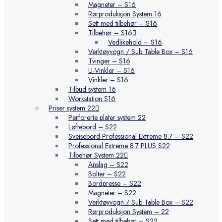
Magneter – S16
Rørproduksjon System 16
Sett med tilbehør – S16
Tilbehør – S16
Vedlikehold – S16
Verktøyvogn / Sub Table Box – S16
Tvinger – S16
U-Vinkler – S16
Vinkler – S16
Tilbud system 16
Workstation S16
Priser system 22
Perforerte plater system 22
Løftebord – S22
Sveisebord Professional Extreme 8.7 – S22
Professional Extreme 8.7 PLUS S22
Tilbehør System 22
Anslag – S22
Bolter – S22
Bordpresse – S22
Magneter – S22
Verktøyvogn / Sub Table Box – S22
Rørproduksjon System – 22
Sett med tilbehør – S22