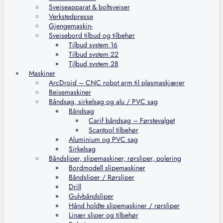
Sveiseapparat & boltsveiser
Verkstedpresse
Gjengemaskin-
Sveisebord tilbud og tilbehør
Tilbud system 16
Tilbud system 22
Tilbud system 28
Maskiner
ArcDroid – CNC robot arm til plasmaskjærer
Beisemaskiner
Båndsag, sirkelsag og alu / PVC sag
Båndsag
Carif båndsag – Førstevalget
Scantool tilbehør
Aluminium og PVC sag
Sirkelsag
Båndsliper, slipemaskiner, rørsliper, polering
Bordmodell slipemaskiner
Båndsliper / Rørsliper
Drill
Gulvbåndsliper
Hånd holdte slipemaskiner / rørsliper
Linær sliper og tilbehør