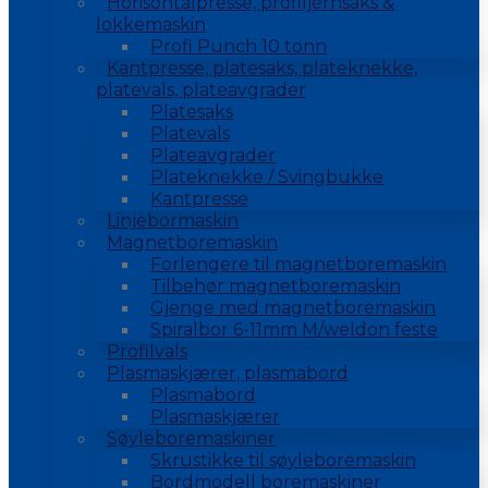
Horisontalpresse, profiljernsaks &
lokkemaskin
Profi Punch 10 tonn
Kantpresse, platesaks, plateknekke,
platevals, plateavgrader
Platesaks
Platevals
Plateavgrader
Plateknekke / Svingbukke
Kantpresse
Linjebormaskin
Magnetboremaskin
Forlengere til magnetboremaskin
Tilbehør magnetboremaskin
Gjenge med magnetboremaskin
Spiralbor 6-11mm M/weldon feste
Profilvals
Plasmaskjærer, plasmabord
Plasmabord
Plasmaskjærer
Søyleboremaskiner
Skrustikke til søyleboremaskin
Bordmodell boremaskiner