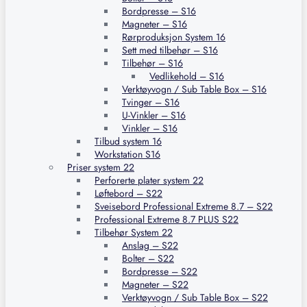
Bordpresse – S16
Magneter – S16
Rørproduksjon System 16
Sett med tilbehør – S16
Tilbehør – S16
Vedlikehold – S16
Verktøyvogn / Sub Table Box – S16
Tvinger – S16
U-Vinkler – S16
Vinkler – S16
Tilbud system 16
Workstation S16
Priser system 22
Perforerte plater system 22
Løftebord – S22
Sveisebord Professional Extreme 8.7 – S22
Professional Extreme 8.7 PLUS S22
Tilbehør System 22
Anslag – S22
Bolter – S22
Bordpresse – S22
Magneter – S22
Verktøyvogn / Sub Table Box – S22