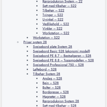
Rørproduksjon System – 22
Sett med tilbehør – S22
Tilbehør – S22
Tvinger – S22
U-vinkel – S22
Vedlikehold – S22
Vinkler – S22
Workstation – S22
Workstation – S22
Priser system 28
Sveisebord plate System 28
Sveisebord Basic S28 (økonomi modell)
Sveisebord PE 8.7 – Bestselgeren – S28
Sveisebord PE 8.8 – Toppmodellen – S28
Sveisebord Professional 750 – S28
Løftebord – S28
Tilbehør System 28
Anslag – S28
Bein – S28
Bolter – S28
Bordpresse – S28
Magneter – S28
Rørproduksjon System 28
Sett med tilbehør – S28