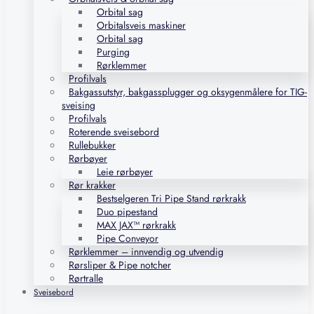
Orbital sag
Orbitalsveis maskiner
Orbital sag
Purging
Rørklemmer
Profilvals
Bakgassutstyr, bakgassplugger og oksygenmålere for TIG-
sveising
Profilvals
Roterende sveisebord
Rullebukker
Rørbøyer
Leie rørbøyer
Rør krakker
Bestselgeren Tri Pipe Stand rørkrakk
Duo pipestand
MAX JAX™ rørkrakk
Pipe Conveyor
Rørklemmer – innvendig og utvendig
Rørsliper & Pipe notcher
Rørtralle
Sveisebord