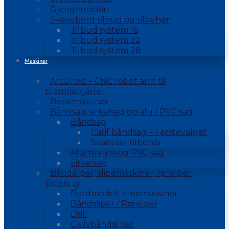
Gjengemaskin-
Sveisebord tilbud og tilbehør
Tilbud system 16
Tilbud system 22
Tilbud system 28
Maskiner
ArcDroid – CNC robot arm til
plasmaskjærer
Beisemaskiner
Båndsag, sirkelsag og alu / PVC sag
Båndsag
Carif båndsag – Førstevalget
Scantool tilbehør
Aluminium og PVC sag
Sirkelsag
Båndsliper, slipemaskiner, rørsliper,
polering
Bordmodell slipemaskiner
Båndsliper / Rørsliper
Drill
Gulvbåndsliper