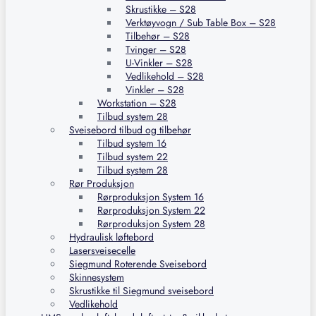
Skrustikke – S28
Verktøyvogn / Sub Table Box – S28
Tilbehør – S28
Tvinger – S28
U-Vinkler – S28
Vedlikehold – S28
Vinkler – S28
Workstation – S28
Tilbud system 28
Sveisebord tilbud og tilbehør
Tilbud system 16
Tilbud system 22
Tilbud system 28
Rør Produksjon
Rørproduksjon System 16
Rørproduksjon System 22
Rørproduksjon System 28
Hydraulisk løftebord
Lasersveisecelle
Siegmund Roterende Sveisebord
Skinnesystem
Skrustikke til Siegmund sveisebord
Vedlikehold