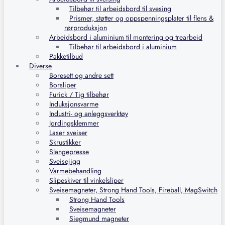
Tilbehør til arbeidsbord til svesing
Prismer, støtter og oppspenningsplater til flens &
rørproduksjon
Arbeidsbord i aluminium til montering og trearbeid
Tilbehør til arbeidsbord i aluminium
Pakketilbud
Diverse
Boresett og andre sett
Borsliper
Furick / Tig tilbehør
Induksjonsvarme
Industri- og anleggsverktøy
Jordingsklemmer
Laser sveiser
Skrustikker
Slangepresse
Sveisejigg
Varmebehandling
Slipeskiver til vinkelsliper
Sveisemagneter, Strong Hand Tools, Fireball, MagSwitch
Strong Hand Tools
Sveisemagneter
Siegmund magneter