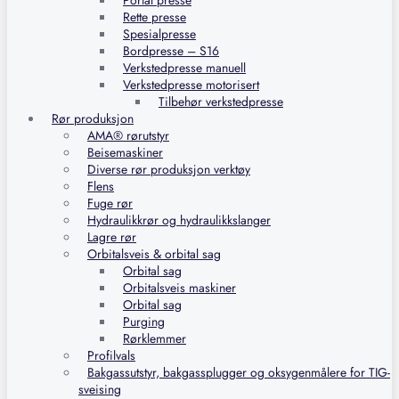
Portal presse
Rette presse
Spesialpresse
Bordpresse – S16
Verkstedpresse manuell
Verkstedpresse motorisert
Tilbehør verkstedpresse
Rør produksjon
AMA® rørutstyr
Beisemaskiner
Diverse rør produksjon verktøy
Flens
Fuge rør
Hydraulikkrør og hydraulikkslanger
Lagre rør
Orbitalsveis & orbital sag
Orbital sag
Orbitalsveis maskiner
Orbital sag
Purging
Rørklemmer
Profilvals
Bakgassutstyr, bakgassplugger og oksygenmålere for TIG-
sveising