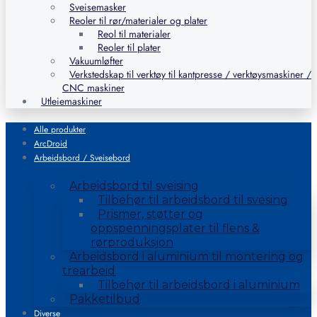
Sveisemasker
Reoler til rør/materialer og plater
Reol til materialer
Reoler til plater
Vakuumløfter
Verkstedskap til verktøy til kantpresse / verktøysmaskiner /
CNC maskiner
Utleiemaskiner
Alle produkter
ArcDroid
Arbeidsbord / Sveisebord
Arbeidsbord til sveising
Tilbehør til arbeidsbord til svesing
Prismer, støtter og
oppspenningsplater til flens &
rørproduksjon
Arbeidsbord i aluminium til montering og
trearbeid
Tilbehør til arbeidsbord i aluminium
Pakketilbud
Diverse