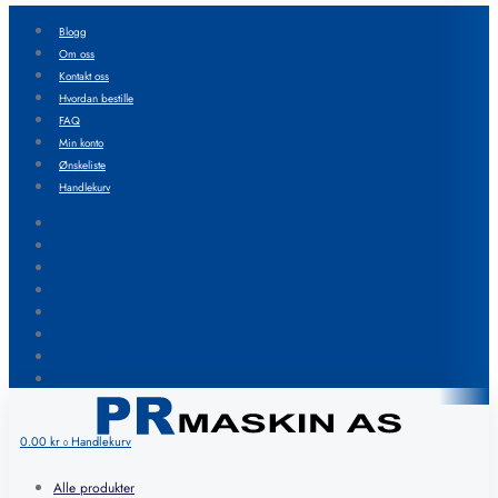
Blogg
Om oss
Kontakt oss
Hvordan bestille
FAQ
Min konto
Ønskeliste
Handlekurv
Blogg
Om oss
Kontakt oss
Hvordan bestille
FAQ
Min konto
Ønskeliste
Handlekurv
0.00
kr
Handlekurv
0
Alle produkter