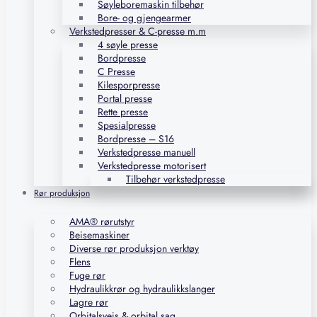
Søyleboremaskin tilbehør
Bore- og gjengearmer
Verkstedpresser & C-presse m.m
4 søyle presse
Bordpresse
C Presse
Kilesporpresse
Portal presse
Rette presse
Spesialpresse
Bordpresse – S16
Verkstedpresse manuell
Verkstedpresse motorisert
Tilbehør verkstedpresse
Rør produksjon
AMA® rørutstyr
Beisemaskiner
Diverse rør produksjon verktøy
Flens
Fuge rør
Hydraulikkrør og hydraulikkslanger
Lagre rør
Orbitalsveis & orbital sag