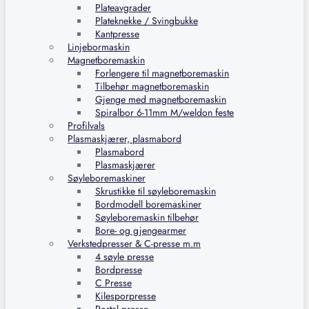
Plateavgrader
Plateknekke / Svingbukke
Kantpresse
Linjebormaskin
Magnetboremaskin
Forlengere til magnetboremaskin
Tilbehør magnetboremaskin
Gjenge med magnetboremaskin
Spiralbor 6-11mm M/weldon feste
Profilvals
Plasmaskjærer, plasmabord
Plasmabord
Plasmaskjærer
Søyleboremaskiner
Skrustikke til søyleboremaskin
Bordmodell boremaskiner
Søyleboremaskin tilbehør
Bore- og gjengearmer
Verkstedpresser & C-presse m.m
4 søyle presse
Bordpresse
C Presse
Kilesporpresse