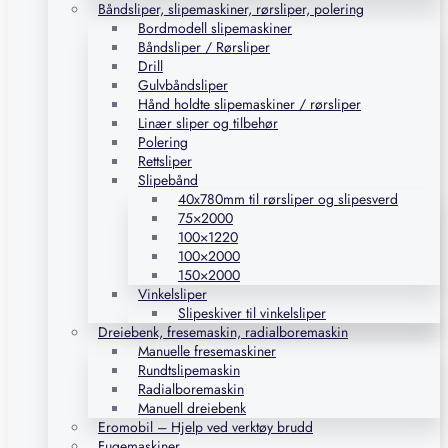
Båndsliper, slipemaskiner, rørsliper, polering
Bordmodell slipemaskiner
Båndsliper / Rørsliper
Drill
Gulvbåndsliper
Hånd holdte slipemaskiner / rørsliper
Linær sliper og tilbehør
Polering
Rettsliper
Slipebånd
40x780mm til rørsliper og slipesverd
75×2000
100×1220
100×2000
150×2000
Vinkelsliper
Slipeskiver til vinkelsliper
Dreiebenk, fresemaskin, radialboremaskin
Manuelle fresemaskiner
Rundtslipemaskin
Radialboremaskin
Manuell dreiebenk
Eromobil – Hjelp ved verktøy brudd
Fugemaskiner