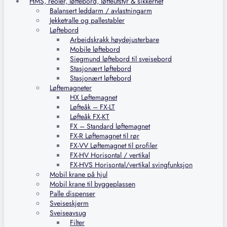
HMS, reoler, løftebord, løfteutstyr & sikkerhet
Balansert leddarm / avlastningarm
Jekketralle og pallestabler
Løftebord
Arbeidskrakk høydejusterbare
Mobile løftebord
Siegmund løftebord til sveisebord
Stasjonært løftebord
Stasjonært løftebord
Løftemagneter
HX Løftemagnet
Løfteåk – FX-LT
Løfteåk FX-KT
FX – Standard løftemagnet
FX-R Løftemagnet til rør
FX-VV Løftemagnet til profiler
FX-HV Horisontal / vertikal
FX-HVS Horisontal/vertikal svingfunksjon
Mobil krane på hjul
Mobil krane til byggeplassen
Palle dispenser
Sveiseskjerm
Sveiseavsug
Filter