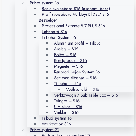
Priser system 16
Basic sveisebord S16 (økonomi bord)
Proff sveisebord Verktøystål X8.7 S16 –
Bestselger
Professional Extreme 8.7 PLUS S16
Løftebord S16
Tilbehør System 16
Aluminium profil – Tilbud
Anslag – S16
Bolter – S16
Bordpresse – S16
Magneter – S16
Rørproduksjon System 16
Sett med tilbehør – S16
Tilbehør – S16
Vedlikehold – S16
Verktøyvogn / Sub Table Box – S16
Tvinger – S16
U-Vinkler – S16
Vinkler – S16
Tilbud system 16
Workstation S16
Priser system 22
Perforerte plater system 22