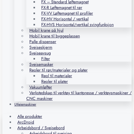
FX – Standard løftemagnet
FX-R Løftemagnet til rør
FX-VV Løftemagnet til profiler
FX-HV Horisontal / vertikal
FX-HVS Horisontal/vertikal svingfunksjon
Mobil krane på hjul
Mobil krane til byggeplassen
Palle dispenser
Sveiseskjerm
Sveiseavsug
Filter
Sveisemasker
Reoler til rør/materialer og plater
Reol til materialer
Reoler til plater
Vakuumløfter
Verkstedskap til verktøy til kantpresse / verktøysmaskiner /
CNC maskiner
Utleiemaskiner
Alle produkter
ArcDroid
Arbeidsbord / Sveisebord
Arbeidsbord til sveising