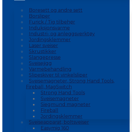
Boresett og andre sett
Borsliper
Furick / Tig tilbehør
Induksjonsvarme
Industri- og anleggsverktøy
Jordingsklemmer
Laser sveiser
Skrustikker
Slangepresse
Sveisejigg
Varmebehandling
Slipeskiver til vinkelsliper
Sveisemagneter, Strong Hand Tools,
Fireball, MagSwitch
Strong Hand Tools
Sveisemagneter
Siegmund magneter
Fireball
Jordingsklemmer
Sveiseapparat, boltsveiser
Easymig 160