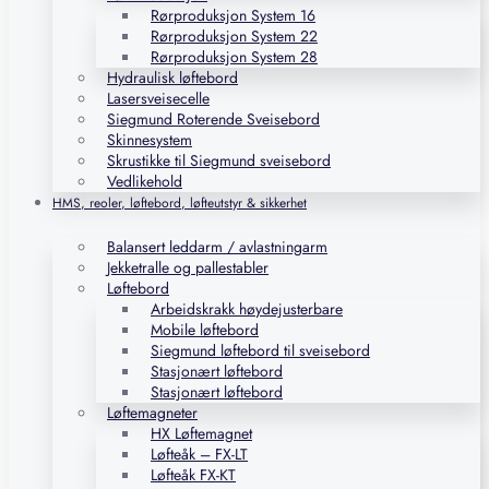
Rørproduksjon System 16
Rørproduksjon System 22
Rørproduksjon System 28
Hydraulisk løftebord
Lasersveisecelle
Siegmund Roterende Sveisebord
Skinnesystem
Skrustikke til Siegmund sveisebord
Vedlikehold
HMS, reoler, løftebord, løfteutstyr & sikkerhet
Balansert leddarm / avlastningarm
Jekketralle og pallestabler
Løftebord
Arbeidskrakk høydejusterbare
Mobile løftebord
Siegmund løftebord til sveisebord
Stasjonært løftebord
Stasjonært løftebord
Løftemagneter
HX Løftemagnet
Løfteåk – FX-LT
Løfteåk FX-KT