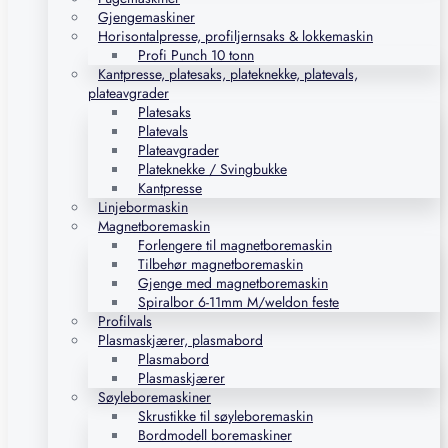
Gjengemaskiner
Horisontalpresse, profiljernsaks & lokkemaskin
Profi Punch 10 tonn
Kantpresse, platesaks, plateknekke, platevals,
plateavgrader
Platesaks
Platevals
Plateavgrader
Plateknekke / Svingbukke
Kantpresse
Linjebormaskin
Magnetboremaskin
Forlengere til magnetboremaskin
Tilbehør magnetboremaskin
Gjenge med magnetboremaskin
Spiralbor 6-11mm M/weldon feste
Profilvals
Plasmaskjærer, plasmabord
Plasmabord
Plasmaskjærer
Søyleboremaskiner
Skrustikke til søyleboremaskin
Bordmodell boremaskiner