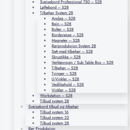
Sveisebord Professional 750 – S28
Løftebord – S28
Tilbehør System 28
Anslag – S28
Bein – S28
Bolter – S28
Bordpresse – S28
Magneter – S28
Rørproduksjon System 28
Sett med tilbehør – S28
Skrustikke – S28
Verktøyvogn / Sub Table Box – S28
Tilbehør – S28
Tvinger – S28
U-Vinkler – S28
Vedlikehold – S28
Vinkler – S28
Workstation – S28
Tilbud system 28
Sveisebord tilbud og tilbehør
Tilbud system 16
Tilbud system 22
Tilbud system 28
Rør Produksjon