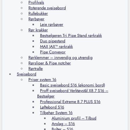
Profilvals
Roterende sveisebord
Rullebukker
Rørbøyer
Leie rørbøyer
Rør krakker
Bestselgeren Tri Pipe Stand rørkrakk
Duo pipestand
MAX JAX™ rørkrakk
Pipe Conveyor
Rørklemmer – innvendig og utvendig
Rørsliper & Pipe notcher
Rørtralle
Sveisebord
Priser system 16
Basic sveisebord S16 (økonomi bord)
Proff sveisebord Verktøystål X8.7 S16 –
Bestselger
Professional Extreme 8.7 PLUS S16
Løftebord S16
Tilbehør System 16
Aluminium profil – Tilbud
Anslag – S16
Bolter – S16