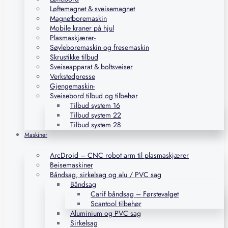
Løftemagnet & sveisemagnet
Magnetboremaskin
Mobile kraner på hjul
Plasmaskjærer-
Søyleboremaskin og fresemaskin
Skrustikke tilbud
Sveiseapparat & boltsveiser
Verkstedpresse
Gjengemaskin-
Sveisebord tilbud og tilbehør
Tilbud system 16
Tilbud system 22
Tilbud system 28
Maskiner
ArcDroid – CNC robot arm til plasmaskjærer
Beisemaskiner
Båndsag, sirkelsag og alu / PVC sag
Båndsag
Carif båndsag – Førstevalget
Scantool tilbehør
Aluminium og PVC sag
Sirkelsag