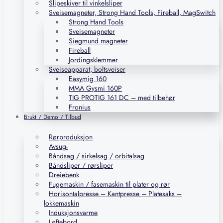
Slipeskiver til vinkelsliper
Sveisemagneter, Strong Hand Tools, Fireball, MagSwitch
Strong Hand Tools
Sveisemagneter
Siegmund magneter
Fireball
Jordingsklemmer
Sveiseapparat, boltsveiser
Easymig 160
MMA Gysmi 160P
TIG PROTIG 161 DC – med tilbehør
Fronius
Brukt / Demo / Tilbud
Rørproduksjon
Avsug-
Båndsag / sirkelsag / orbitalsag
Båndsliper / rørsliper
Dreiebenk
Fugemaskin / fasemaskin til plater og rør
Horisontalpresse – Kantpresse – Platesaks –
lokkemaskin
Induksjonsvarme
Løftebord