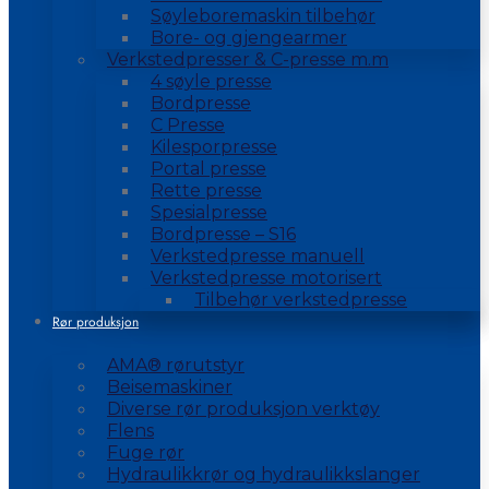
Søyleboremaskin tilbehør
Bore- og gjengearmer
Verkstedpresser & C-presse m.m
4 søyle presse
Bordpresse
C Presse
Kilesporpresse
Portal presse
Rette presse
Spesialpresse
Bordpresse – S16
Verkstedpresse manuell
Verkstedpresse motorisert
Tilbehør verkstedpresse
Rør produksjon
AMA® rørutstyr
Beisemaskiner
Diverse rør produksjon verktøy
Flens
Fuge rør
Hydraulikkrør og hydraulikkslanger