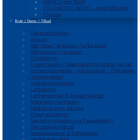
MMA Gysmi 160P
TIG PROTIG 161 DC – med tilbehør
Fronius
Brukt / Demo / Tilbud
Rørproduksjon
Avsug-
Båndsag / sirkelsag / orbitalsag
Båndsliper / rørsliper
Dreiebenk
Fugemaskin / fasemaskin til plater og rør
Horisontalpresse – Kantpresse – Platesaks
– lokkemaskin
Induksjonsvarme
Løftebord
Løftemagnet & sveisemagnet
Magnetboremaskin
Mobile kraner på hjul
Plasmaskjærer-
Søyleboremaskin og fresemaskin
Skrustikke tilbud
Sveiseapparat & boltsveiser
Verkstedpresse