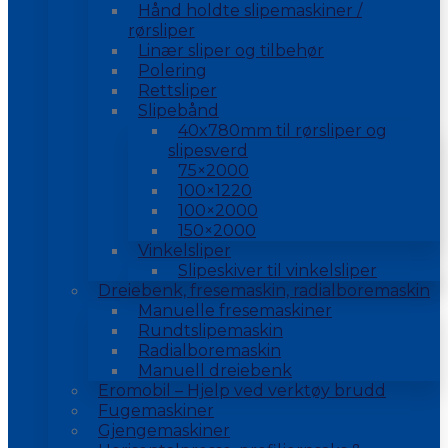
Hånd holdte slipemaskiner /
rørsliper
Linær sliper og tilbehør
Polering
Rettsliper
Slipebånd
40x780mm til rørsliper og
slipesverd
75×2000
100×1220
100×2000
150×2000
Vinkelsliper
Slipeskiver til vinkelsliper
Dreiebenk, fresemaskin, radialboremaskin
Manuelle fresemaskiner
Rundtslipemaskin
Radialboremaskin
Manuell dreiebenk
Eromobil – Hjelp ved verktøy brudd
Fugemaskiner
Gjengemaskiner