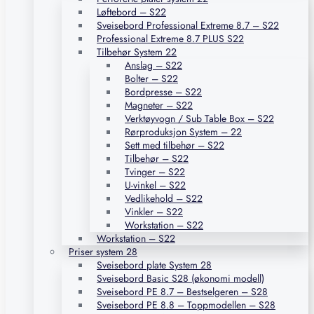
Løftebord – S22
Sveisebord Professional Extreme 8.7 – S22
Professional Extreme 8.7 PLUS S22
Tilbehør System 22
Anslag – S22
Bolter – S22
Bordpresse – S22
Magneter – S22
Verktøyvogn / Sub Table Box – S22
Rørproduksjon System – 22
Sett med tilbehør – S22
Tilbehør – S22
Tvinger – S22
U-vinkel – S22
Vedlikehold – S22
Vinkler – S22
Workstation – S22
Workstation – S22
Priser system 28
Sveisebord plate System 28
Sveisebord Basic S28 (økonomi modell)
Sveisebord PE 8.7 – Bestselgeren – S28
Sveisebord PE 8.8 – Toppmodellen – S28