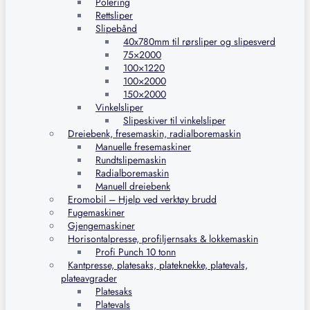
Polering
Rettsliper
Slipebånd
40x780mm til rørsliper og slipesverd
75×2000
100×1220
100×2000
150×2000
Vinkelsliper
Slipeskiver til vinkelsliper
Dreiebenk, fresemaskin, radialboremaskin
Manuelle fresemaskiner
Rundtslipemaskin
Radialboremaskin
Manuell dreiebenk
Eromobil – Hjelp ved verktøy brudd
Fugemaskiner
Gjengemaskiner
Horisontalpresse, profiljernsaks & lokkemaskin
Profi Punch 10 tonn
Kantpresse, platesaks, plateknekke, platevals,
plateavgrader
Platesaks
Platevals