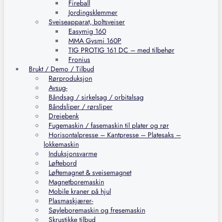
Fireball
Jordingsklemmer
Sveiseapparat, boltsveiser
Easymig 160
MMA Gysmi 160P
TIG PROTIG 161 DC – med tilbehør
Fronius
Brukt / Demo / Tilbud
Rørproduksjon
Avsug-
Båndsag / sirkelsag / orbitalsag
Båndsliper / rørsliper
Dreiebenk
Fugemaskin / fasemaskin til plater og rør
Horisontalpresse – Kantpresse – Platesaks –
lokkemaskin
Induksjonsvarme
Løftebord
Løftemagnet & sveisemagnet
Magnetboremaskin
Mobile kraner på hjul
Plasmaskjærer-
Søyleboremaskin og fresemaskin
Skrustikke tilbud