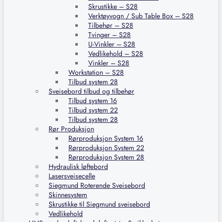
Skrustikke – S28
Verktøyvogn / Sub Table Box – S28
Tilbehør – S28
Tvinger – S28
U-Vinkler – S28
Vedlikehold – S28
Vinkler – S28
Workstation – S28
Tilbud system 28
Sveisebord tilbud og tilbehør
Tilbud system 16
Tilbud system 22
Tilbud system 28
Rør Produksjon
Rørproduksjon System 16
Rørproduksjon System 22
Rørproduksjon System 28
Hydraulisk løftebord
Lasersveisecelle
Siegmund Roterende Sveisebord
Skinnesystem
Skrustikke til Siegmund sveisebord
Vedlikehold