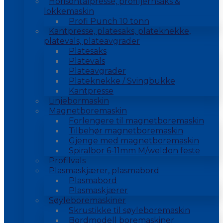
Horisontalpresse, profiljernsaks &
lokkemaskin
Profi Punch 10 tonn
Kantpresse, platesaks, plateknekke,
platevals, plateavgrader
Platesaks
Platevals
Plateavgrader
Plateknekke / Svingbukke
Kantpresse
Linjebormaskin
Magnetboremaskin
Forlengere til magnetboremaskin
Tilbehør magnetboremaskin
Gjenge med magnetboremaskin
Spiralbor 6-11mm M/weldon feste
Profilvals
Plasmaskjærer, plasmabord
Plasmabord
Plasmaskjærer
Søyleboremaskiner
Skrustikke til søyleboremaskin
Bordmodell boremaskiner