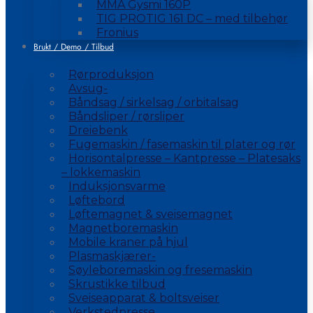
MMA Gysmi 160P
TIG PROTIG 161 DC – med tilbehør
Fronius
Brukt / Demo / Tilbud
Rørproduksjon
Avsug-
Båndsag / sirkelsag / orbitalsag
Båndsliper / rørsliper
Dreiebenk
Fugemaskin / fasemaskin til plater og rør
Horisontalpresse – Kantpresse – Platesaks
– lokkemaskin
Induksjonsvarme
Løftebord
Løftemagnet & sveisemagnet
Magnetboremaskin
Mobile kraner på hjul
Plasmaskjærer-
Søyleboremaskin og fresemaskin
Skrustikke tilbud
Sveiseapparat & boltsveiser
Verkstedpresse