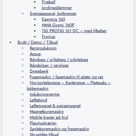
Fireball
Jordingsklemmer
Sveiseapparat, boltsveiser
Easymig 160
MMA Gysmi 160P
TIG PROTIG 161 DC – med tilbehør
Fronius
Brukt / Demo / Tilbud
Rørproduksjon
Avsug-
Båndsag / sirkelsag / orbitalsag
Båndsliper / rørsliper
Dreiebenk
Fugemaskin / fasemaskin til plater og rør
Horisontalpresse – Kantpresse – Platesaks –
lokkemaskin
Induksjonsvarme
Løftebord
Løftemagnet & sveisemagnet
Magnetboremaskin
Mobile kraner på hjul
Plasmaskjærer-
Søyleboremaskin og fresemaskin
Skrustikke tilbud