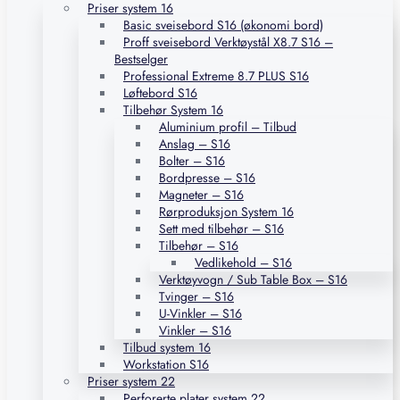
Priser system 16
Basic sveisebord S16 (økonomi bord)
Proff sveisebord Verktøystål X8.7 S16 –
Bestselger
Professional Extreme 8.7 PLUS S16
Løftebord S16
Tilbehør System 16
Aluminium profil – Tilbud
Anslag – S16
Bolter – S16
Bordpresse – S16
Magneter – S16
Rørproduksjon System 16
Sett med tilbehør – S16
Tilbehør – S16
Vedlikehold – S16
Verktøyvogn / Sub Table Box – S16
Tvinger – S16
U-Vinkler – S16
Vinkler – S16
Tilbud system 16
Workstation S16
Priser system 22
Perforerte plater system 22