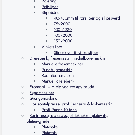
Polering
Rettsliper
Slipebånd
40x780mm til rørsliper og slipesverd
75×2000
100×1220
100×2000
150×2000
Vinkelsliper
Slipeskiver til vinkelsliper
Dreiebenk, fresemaskin, radialboremaskin
Manuelle fresemaskiner
Rundtslipemaskin
Radialboremaskin
Manuell dreiebenk
Eromobil – Hjelp ved verktøy brudd
Fugemaskiner
Gjengemaskiner
Horisontalpresse, profiljernsaks & lokkemaskin
Profi Punch 10 tonn
Kantpresse, platesaks, plateknekke, platevals,
plateavgrader
Platesaks
Platevals