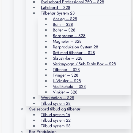
Sveisebord Professional 750 – S28
Løftebord – S28
Tilbehør System 28
Anslag – S28
Bein – S28
Bolter – S28
Bordpresse – S28
Magneter – S28
Rørproduksjon System 28
Sett med tilbehør – S28
Skrustikke – S28
Verktøyvogn / Sub Table Box – S28
Tilbehør – S28
Tvinger – S28
U-Vinkler – S28
Vedlikehold – S28
Vinkler – S28
Workstation – S28
Tilbud system 28
Sveisebord tilbud og tilbehør
Tilbud system 16
Tilbud system 22
Tilbud system 28
Rør Produksjon