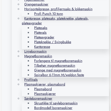
Gjengemaskiner
Horisontalpresse, profiljernsaks & lokkemaskin
Profi Punch 10 tonn
Kantpresse, platesaks, plateknekke, platevals,
plateavgrader
Platesaks
Platevals
Plateavgrader
Plateknekke / Svingbukke
Kantpresse
Linjebormaskin
Magnetboremaskin
Forlengere til magnetboremaskin
Tilbehør magnetboremaskin
Gjenge med magnetboremaskin
Spiralbor 6-11mm M/weldon feste
Profilvals
Plasmaskjærer, plasmabord
Plasmabord
Plasmaskjærer
Søyleboremaskiner
Skrustikke til søyleboremaskin
Bordmodell boremaskiner