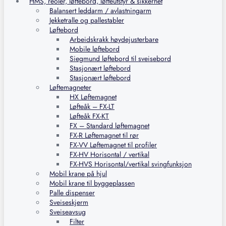
HMS, reoler, løftebord, løfteutstyr & sikkerhet
Balansert leddarm / avlastningarm
Jekketralle og pallestabler
Løftebord
Arbeidskrakk høydejusterbare
Mobile løftebord
Siegmund løftebord til sveisebord
Stasjonært løftebord
Stasjonært løftebord
Løftemagneter
HX Løftemagnet
Løfteåk – FX-LT
Løfteåk FX-KT
FX – Standard løftemagnet
FX-R Løftemagnet til rør
FX-VV Løftemagnet til profiler
FX-HV Horisontal / vertikal
FX-HVS Horisontal/vertikal svingfunksjon
Mobil krane på hjul
Mobil krane til byggeplassen
Palle dispenser
Sveiseskjerm
Sveiseavsug
Filter