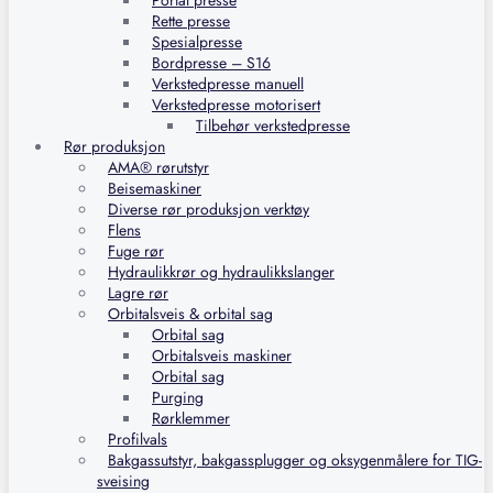
Portal presse
Rette presse
Spesialpresse
Bordpresse – S16
Verkstedpresse manuell
Verkstedpresse motorisert
Tilbehør verkstedpresse
Rør produksjon
AMA® rørutstyr
Beisemaskiner
Diverse rør produksjon verktøy
Flens
Fuge rør
Hydraulikkrør og hydraulikkslanger
Lagre rør
Orbitalsveis & orbital sag
Orbital sag
Orbitalsveis maskiner
Orbital sag
Purging
Rørklemmer
Profilvals
Bakgassutstyr, bakgassplugger og oksygenmålere for TIG-
sveising