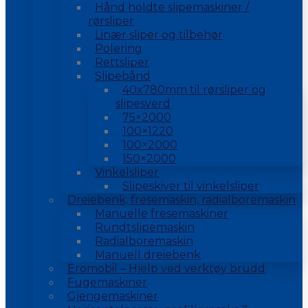
Hånd holdte slipemaskiner /
rørsliper
Linær sliper og tilbehør
Polering
Rettsliper
Slipebånd
40x780mm til rørsliper og
slipesverd
75×2000
100×1220
100×2000
150×2000
Vinkelsliper
Slipeskiver til vinkelsliper
Dreiebenk, fresemaskin, radialboremaskin
Manuelle fresemaskiner
Rundtslipemaskin
Radialboremaskin
Manuell dreiebenk
Eromobil – Hjelp ved verktøy brudd
Fugemaskiner
Gjengemaskiner