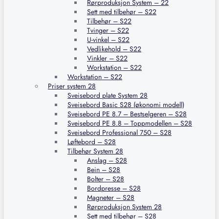
Rørproduksjon System – 22
Sett med tilbehør – S22
Tilbehør – S22
Tvinger – S22
U-vinkel – S22
Vedlikehold – S22
Vinkler – S22
Workstation – S22
Workstation – S22
Priser system 28
Sveisebord plate System 28
Sveisebord Basic S28 (økonomi modell)
Sveisebord PE 8.7 – Bestselgeren – S28
Sveisebord PE 8.8 – Toppmodellen – S28
Sveisebord Professional 750 – S28
Løftebord – S28
Tilbehør System 28
Anslag – S28
Bein – S28
Bolter – S28
Bordpresse – S28
Magneter – S28
Rørproduksjon System 28
Sett med tilbehør – S28