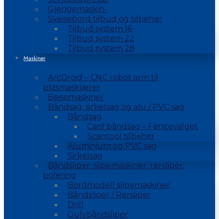
Gjengemaskin-
Sveisebord tilbud og tilbehør
Tilbud system 16
Tilbud system 22
Tilbud system 28
Maskiner
ArcDroid – CNC robot arm til
plasmaskjærer
Beisemaskiner
Båndsag, sirkelsag og alu / PVC sag
Båndsag
Carif båndsag – Førstevalget
Scantool tilbehør
Aluminium og PVC sag
Sirkelsag
Båndsliper, slipemaskiner, rørsliper,
polering
Bordmodell slipemaskiner
Båndsliper / Rørsliper
Drill
Gulvbåndsliper