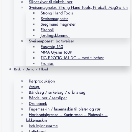
Slipeskiver til vinkelsliper
Sveisemagneter, Strong Hand Tools, Fireball, MagSwitch
Strong Hand Tools
Sveisemagneter
Siegmund magneter
Fireball
Jordingsklemmer
Sveiseapparat, boltsveiser
Easymig 160
MMA Gysmi 160P
TIG PROTIG 161 DC – med tilbehør
Fronius
Brukt / Demo / Tilbud
Rørproduksjon
Avsug-
Båndsag / sirkelsag / orbitalsag
Båndsliper / rørsliper
Dreiebenk
Fugemaskin / fasemaskin til plater og rør
Horisontalpresse – Kantpresse – Platesaks –
lokkemaskin
Induksjonsvarme
Løftebord