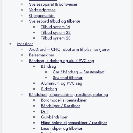
Sveiseapparat & boltsveiser
Verkstedpresse
Gjengemaskin-
Sveisebord tilbud og tilbehør
Tilbud system 16
Tilbud system 22
Tilbud system 28
Maskiner
ArcDroid – CNC robot arm til plasmaskjærer
Beisemaskiner
Båndsag, sirkelsag og alu / PVC sag
Båndsag
Carif båndsag – Førstevalget
Scantool tilbehør
Aluminium og PVC sag
Sirkelsag
Båndsliper, slipemaskiner, rørsliper, polering
Bordmodell slipemaskiner
Båndsliper / Rørsliper
Drill
Gulvbåndsliper
Hånd holdte slipemaskiner / rørsliper
Linær sliper og tilbehør