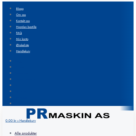
Blogg
Om oss
Kontakt oss
Hvordan bestille
FAQ
Min konto
Ønskeliste
Handlekurv
Blogg
Om oss
Kontakt oss
Hvordan bestille
FAQ
Min konto
Ønskeliste
Handlekurv
0.00
kr
Handlekurv
0
Alle produkter