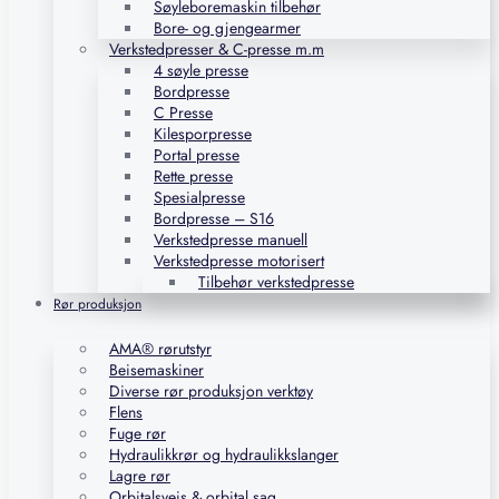
Søyleboremaskin tilbehør
Bore- og gjengearmer
Verkstedpresser & C-presse m.m
4 søyle presse
Bordpresse
C Presse
Kilesporpresse
Portal presse
Rette presse
Spesialpresse
Bordpresse – S16
Verkstedpresse manuell
Verkstedpresse motorisert
Tilbehør verkstedpresse
Rør produksjon
AMA® rørutstyr
Beisemaskiner
Diverse rør produksjon verktøy
Flens
Fuge rør
Hydraulikkrør og hydraulikkslanger
Lagre rør
Orbitalsveis & orbital sag