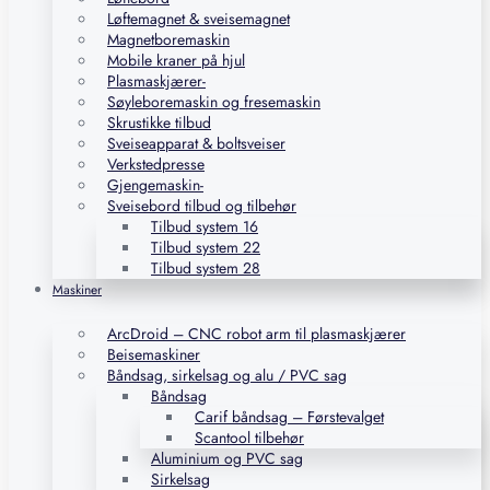
Løftemagnet & sveisemagnet
Magnetboremaskin
Mobile kraner på hjul
Plasmaskjærer-
Søyleboremaskin og fresemaskin
Skrustikke tilbud
Sveiseapparat & boltsveiser
Verkstedpresse
Gjengemaskin-
Sveisebord tilbud og tilbehør
Tilbud system 16
Tilbud system 22
Tilbud system 28
Maskiner
ArcDroid – CNC robot arm til plasmaskjærer
Beisemaskiner
Båndsag, sirkelsag og alu / PVC sag
Båndsag
Carif båndsag – Førstevalget
Scantool tilbehør
Aluminium og PVC sag
Sirkelsag