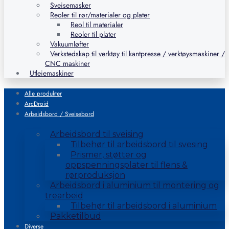
Sveisemasker
Reoler til rør/materialer og plater
Reol til materialer
Reoler til plater
Vakuumløfter
Verkstedskap til verktøy til kantpresse / verktøysmaskiner /
CNC maskiner
Utleiemaskiner
Alle produkter
ArcDroid
Arbeidsbord / Sveisebord
Arbeidsbord til sveising
Tilbehør til arbeidsbord til svesing
Prismer, støtter og
oppspenningsplater til flens &
rørproduksjon
Arbeidsbord i aluminium til montering og
trearbeid
Tilbehør til arbeidsbord i aluminium
Pakketilbud
Diverse