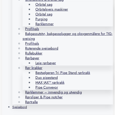
Orbital sag
Orbitalsveis maskiner
Orbital sag
Purging
Rørklemmer
Profilvals
Bakgassutstyr, bakgassplugger og oksygenmålere for TIG-
sveising
Profilvals
Roterende sveisebord
Rullebukker
Rørbøyer
Leie rørbøyer
Rør krakker
Bestselgeren Tri Pipe Stand rørkrakk
Duo pipestand
MAX JAX™ rørkrakk
Pipe Conveyor
Rørklemmer – innvendig og utvendig
Rørsliper & Pipe notcher
Rørtralle
Sveisebord