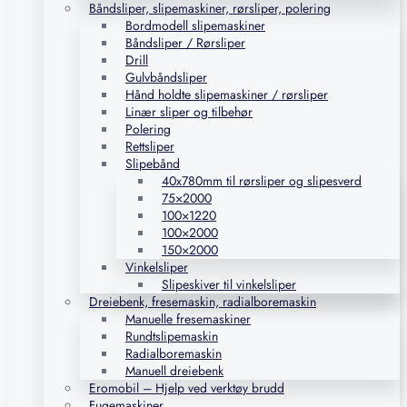
Båndsliper, slipemaskiner, rørsliper, polering
Bordmodell slipemaskiner
Båndsliper / Rørsliper
Drill
Gulvbåndsliper
Hånd holdte slipemaskiner / rørsliper
Linær sliper og tilbehør
Polering
Rettsliper
Slipebånd
40x780mm til rørsliper og slipesverd
75×2000
100×1220
100×2000
150×2000
Vinkelsliper
Slipeskiver til vinkelsliper
Dreiebenk, fresemaskin, radialboremaskin
Manuelle fresemaskiner
Rundtslipemaskin
Radialboremaskin
Manuell dreiebenk
Eromobil – Hjelp ved verktøy brudd
Fugemaskiner