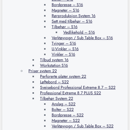
Bordpresse – S16
Magneter – S16
Rørproduksjon System 16
Sett med tilbehør – S16
Tilbehør – S16
Vedlikehold – S16
Verktøyvogn / Sub Table Box – S16
Tvinger – S16
U-Vinkler – S16
Vinkler – S16
Tilbud system 16
Workstation S16
Priser system 22
Perforerte plater system 22
Løftebord – S22
Sveisebord Professional Extreme 8.7 – S22
Professional Extreme 8.7 PLUS S22
Tilbehør System 22
Anslag – S22
Bolter – S22
Bordpresse – S22
Magneter – S22
Verktøyvogn / Sub Table Box – S22