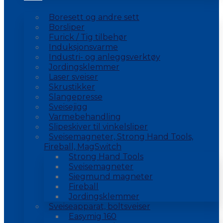
Boresett og andre sett
Borsliper
Furick / Tig tilbehør
Induksjonsvarme
Industri- og anleggsverktøy
Jordingsklemmer
Laser sveiser
Skrustikker
Slangepresse
Sveisejigg
Varmebehandling
Slipeskiver til vinkelsliper
Sveisemagneter, Strong Hand Tools,
Fireball, MagSwitch
Strong Hand Tools
Sveisemagneter
Siegmund magneter
Fireball
Jordingsklemmer
Sveiseapparat, boltsveiser
Easymig 160