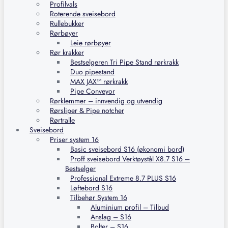
Profilvals
Roterende sveisebord
Rullebukker
Rørbøyer
Leie rørbøyer
Rør krakker
Bestselgeren Tri Pipe Stand rørkrakk
Duo pipestand
MAX JAX™ rørkrakk
Pipe Conveyor
Rørklemmer – innvendig og utvendig
Rørsliper & Pipe notcher
Rørtralle
Sveisebord
Priser system 16
Basic sveisebord S16 (økonomi bord)
Proff sveisebord Verktøystål X8.7 S16 –
Bestselger
Professional Extreme 8.7 PLUS S16
Løftebord S16
Tilbehør System 16
Aluminium profil – Tilbud
Anslag – S16
Bolter – S16