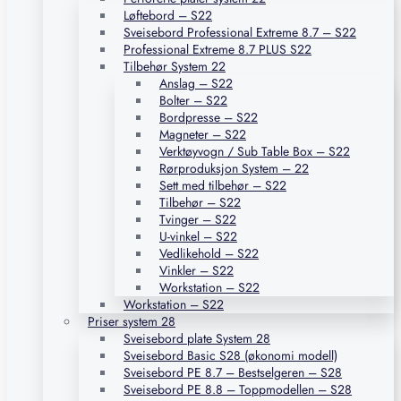
Løftebord – S22
Sveisebord Professional Extreme 8.7 – S22
Professional Extreme 8.7 PLUS S22
Tilbehør System 22
Anslag – S22
Bolter – S22
Bordpresse – S22
Magneter – S22
Verktøyvogn / Sub Table Box – S22
Rørproduksjon System – 22
Sett med tilbehør – S22
Tilbehør – S22
Tvinger – S22
U-vinkel – S22
Vedlikehold – S22
Vinkler – S22
Workstation – S22
Workstation – S22
Priser system 28
Sveisebord plate System 28
Sveisebord Basic S28 (økonomi modell)
Sveisebord PE 8.7 – Bestselgeren – S28
Sveisebord PE 8.8 – Toppmodellen – S28