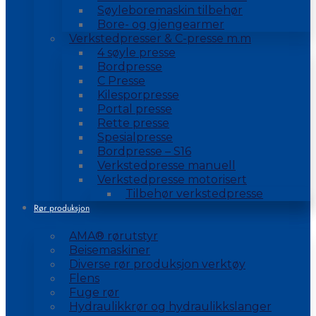
Søyleboremaskin tilbehør
Bore- og gjengearmer
Verkstedpresser & C-presse m.m
4 søyle presse
Bordpresse
C Presse
Kilesporpresse
Portal presse
Rette presse
Spesialpresse
Bordpresse – S16
Verkstedpresse manuell
Verkstedpresse motorisert
Tilbehør verkstedpresse
Rør produksjon
AMA® rørutstyr
Beisemaskiner
Diverse rør produksjon verktøy
Flens
Fuge rør
Hydraulikkrør og hydraulikkslanger