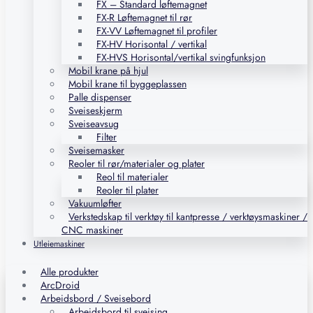
FX – Standard løftemagnet
FX-R Løftemagnet til rør
FX-VV Løftemagnet til profiler
FX-HV Horisontal / vertikal
FX-HVS Horisontal/vertikal svingfunksjon
Mobil krane på hjul
Mobil krane til byggeplassen
Palle dispenser
Sveiseskjerm
Sveiseavsug
Filter
Sveisemasker
Reoler til rør/materialer og plater
Reol til materialer
Reoler til plater
Vakuumløfter
Verkstedskap til verktøy til kantpresse / verktøysmaskiner /
CNC maskiner
Utleiemaskiner
Alle produkter
ArcDroid
Arbeidsbord / Sveisebord
Arbeidsbord til sveising