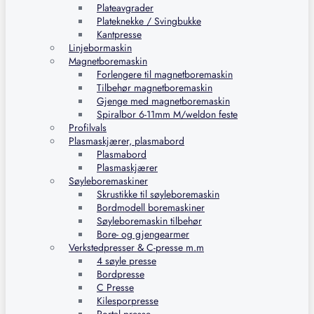
Plateavgrader
Plateknekke / Svingbukke
Kantpresse
Linjebormaskin
Magnetboremaskin
Forlengere til magnetboremaskin
Tilbehør magnetboremaskin
Gjenge med magnetboremaskin
Spiralbor 6-11mm M/weldon feste
Profilvals
Plasmaskjærer, plasmabord
Plasmabord
Plasmaskjærer
Søyleboremaskiner
Skrustikke til søyleboremaskin
Bordmodell boremaskiner
Søyleboremaskin tilbehør
Bore- og gjengearmer
Verkstedpresser & C-presse m.m
4 søyle presse
Bordpresse
C Presse
Kilesporpresse