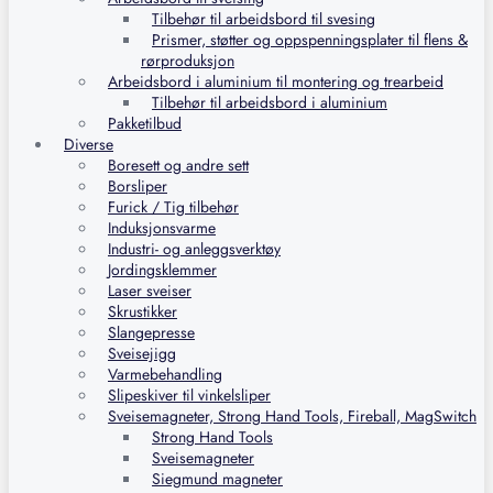
Tilbehør til arbeidsbord til svesing
Prismer, støtter og oppspenningsplater til flens &
rørproduksjon
Arbeidsbord i aluminium til montering og trearbeid
Tilbehør til arbeidsbord i aluminium
Pakketilbud
Diverse
Boresett og andre sett
Borsliper
Furick / Tig tilbehør
Induksjonsvarme
Industri- og anleggsverktøy
Jordingsklemmer
Laser sveiser
Skrustikker
Slangepresse
Sveisejigg
Varmebehandling
Slipeskiver til vinkelsliper
Sveisemagneter, Strong Hand Tools, Fireball, MagSwitch
Strong Hand Tools
Sveisemagneter
Siegmund magneter