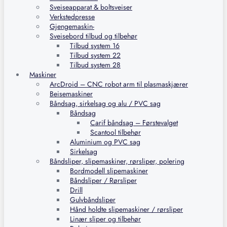
Sveiseapparat & boltsveiser
Verkstedpresse
Gjengemaskin-
Sveisebord tilbud og tilbehør
Tilbud system 16
Tilbud system 22
Tilbud system 28
Maskiner
ArcDroid – CNC robot arm til plasmaskjærer
Beisemaskiner
Båndsag, sirkelsag og alu / PVC sag
Båndsag
Carif båndsag – Førstevalget
Scantool tilbehør
Aluminium og PVC sag
Sirkelsag
Båndsliper, slipemaskiner, rørsliper, polering
Bordmodell slipemaskiner
Båndsliper / Rørsliper
Drill
Gulvbåndsliper
Hånd holdte slipemaskiner / rørsliper
Linær sliper og tilbehør