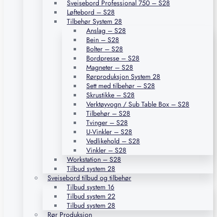
Sveisebord Professional 750 – S28
Løftebord – S28
Tilbehør System 28
Anslag – S28
Bein – S28
Bolter – S28
Bordpresse – S28
Magneter – S28
Rørproduksjon System 28
Sett med tilbehør – S28
Skrustikke – S28
Verktøyvogn / Sub Table Box – S28
Tilbehør – S28
Tvinger – S28
U-Vinkler – S28
Vedlikehold – S28
Vinkler – S28
Workstation – S28
Tilbud system 28
Sveisebord tilbud og tilbehør
Tilbud system 16
Tilbud system 22
Tilbud system 28
Rør Produksjon