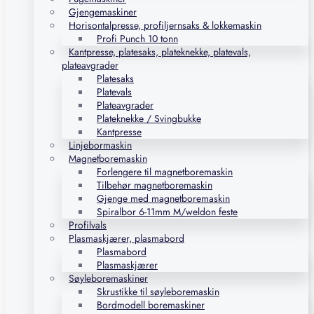
Gjengemaskiner
Horisontalpresse, profiljernsaks & lokkemaskin
Profi Punch 10 tonn
Kantpresse, platesaks, plateknekke, platevals,
plateavgrader
Platesaks
Platevals
Plateavgrader
Plateknekke / Svingbukke
Kantpresse
Linjebormaskin
Magnetboremaskin
Forlengere til magnetboremaskin
Tilbehør magnetboremaskin
Gjenge med magnetboremaskin
Spiralbor 6-11mm M/weldon feste
Profilvals
Plasmaskjærer, plasmabord
Plasmabord
Plasmaskjærer
Søyleboremaskiner
Skrustikke til søyleboremaskin
Bordmodell boremaskiner