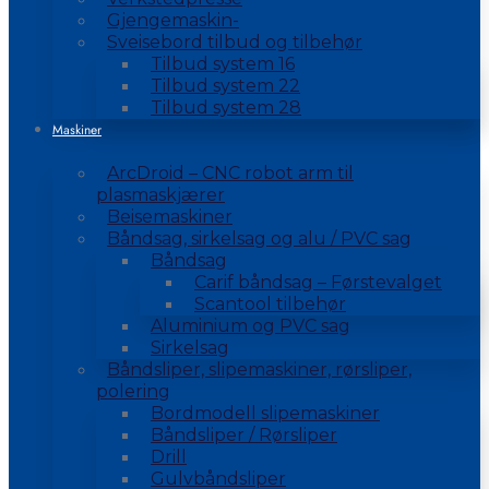
Gjengemaskin-
Sveisebord tilbud og tilbehør
Tilbud system 16
Tilbud system 22
Tilbud system 28
Maskiner
ArcDroid – CNC robot arm til
plasmaskjærer
Beisemaskiner
Båndsag, sirkelsag og alu / PVC sag
Båndsag
Carif båndsag – Førstevalget
Scantool tilbehør
Aluminium og PVC sag
Sirkelsag
Båndsliper, slipemaskiner, rørsliper,
polering
Bordmodell slipemaskiner
Båndsliper / Rørsliper
Drill
Gulvbåndsliper