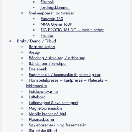
Fireball
Jordingsklemmer
Sveiseapparat, boltsveiser
Easymig 160
MMA Gysmi 160P
TIG PROTIG 161 DC – med tilbehør
Fronius
Brukt / Demo / Tilbud
Rørproduksjon
Avsug-
Båndsag / sirkelsag / orbitalsag
Båndsliper / rørsliper
Dreiebenk
Fugemaskin / fasemaskin til plater og rør
Horisontalpresse – Kantpresse – Platesaks –
lokkemaskin
Induksjonsvarme
Løftebord
Løftemagnet & sveisemagnet
Magnetboremaskin
Mobile kraner på hjul
Plasmaskjærer-
Søyleboremaskin og fresemaskin
Skrustikke tilbud