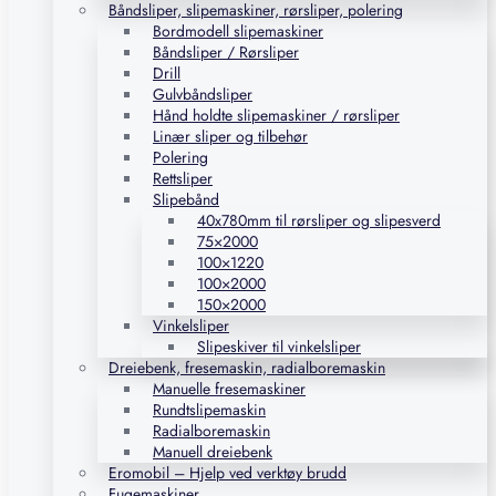
Båndsliper, slipemaskiner, rørsliper, polering
Bordmodell slipemaskiner
Båndsliper / Rørsliper
Drill
Gulvbåndsliper
Hånd holdte slipemaskiner / rørsliper
Linær sliper og tilbehør
Polering
Rettsliper
Slipebånd
40x780mm til rørsliper og slipesverd
75×2000
100×1220
100×2000
150×2000
Vinkelsliper
Slipeskiver til vinkelsliper
Dreiebenk, fresemaskin, radialboremaskin
Manuelle fresemaskiner
Rundtslipemaskin
Radialboremaskin
Manuell dreiebenk
Eromobil – Hjelp ved verktøy brudd
Fugemaskiner