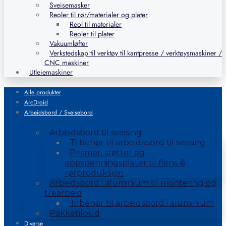
Sveisemasker
Reoler til rør/materialer og plater
Reol til materialer
Reoler til plater
Vakuumløfter
Verkstedskap til verktøy til kantpresse / verktøysmaskiner /
CNC maskiner
Utleiemaskiner
Alle produkter
ArcDroid
Arbeidsbord / Sveisebord
Arbeidsbord til sveising
Tilbehør til arbeidsbord til svesing
Prismer, støtter og
oppspenningsplater til flens &
rørproduksjon
Arbeidsbord i aluminium til montering og
trearbeid
Tilbehør til arbeidsbord i aluminium
Pakketilbud
Diverse