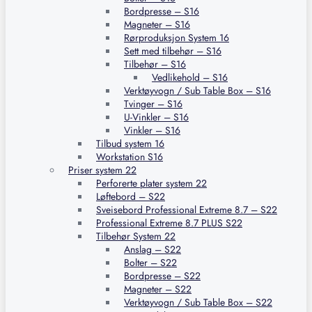
Bordpresse – S16
Magneter – S16
Rørproduksjon System 16
Sett med tilbehør – S16
Tilbehør – S16
Vedlikehold – S16
Verktøyvogn / Sub Table Box – S16
Tvinger – S16
U-Vinkler – S16
Vinkler – S16
Tilbud system 16
Workstation S16
Priser system 22
Perforerte plater system 22
Løftebord – S22
Sveisebord Professional Extreme 8.7 – S22
Professional Extreme 8.7 PLUS S22
Tilbehør System 22
Anslag – S22
Bolter – S22
Bordpresse – S22
Magneter – S22
Verktøyvogn / Sub Table Box – S22