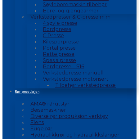
Søyleboremaskin tilbehør
Bore- og gjengearmer
Verkstedpresser & C-presse m.m
4 søyle presse
Bordpresse
C Presse
Kilesporpresse
Portal presse
Rette presse
Spesialpresse
Bordpresse – S16
Verkstedpresse manuell
Verkstedpresse motorisert
Tilbehør verkstedpresse
Rør produksjon
AMA® rørutstyr
Beisemaskiner
Diverse rør produksjon verktøy
Flens
Fuge rør
Hydraulikkrør og hydraulikkslanger