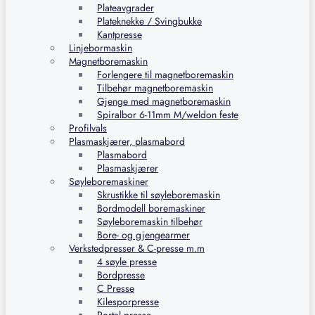
Plateavgrader
Plateknekke / Svingbukke
Kantpresse
Linjebormaskin
Magnetboremaskin
Forlengere til magnetboremaskin
Tilbehør magnetboremaskin
Gjenge med magnetboremaskin
Spiralbor 6-11mm M/weldon feste
Profilvals
Plasmaskjærer, plasmabord
Plasmabord
Plasmaskjærer
Søyleboremaskiner
Skrustikke til søyleboremaskin
Bordmodell boremaskiner
Søyleboremaskin tilbehør
Bore- og gjengearmer
Verkstedpresser & C-presse m.m
4 søyle presse
Bordpresse
C Presse
Kilesporpresse