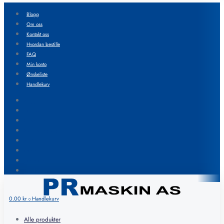
Blogg
Om oss
Kontakt oss
Hvordan bestille
FAQ
Min konto
Ønskeliste
Handlekurv
Blogg
Om oss
Kontakt oss
Hvordan bestille
FAQ
Min konto
Ønskeliste
Handlekurv
0.00
kr
Handlekurv
0
Alle produkter