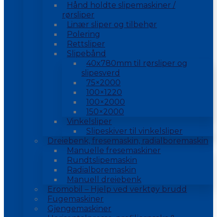
Hånd holdte slipemaskiner /
rørsliper
Linær sliper og tilbehør
Polering
Rettsliper
Slipebånd
40x780mm til rørsliper og
slipesverd
75×2000
100×1220
100×2000
150×2000
Vinkelsliper
Slipeskiver til vinkelsliper
Dreiebenk, fresemaskin, radialboremaskin
Manuelle fresemaskiner
Rundtslipemaskin
Radialboremaskin
Manuell dreiebenk
Eromobil – Hjelp ved verktøy brudd
Fugemaskiner
Gjengemaskiner