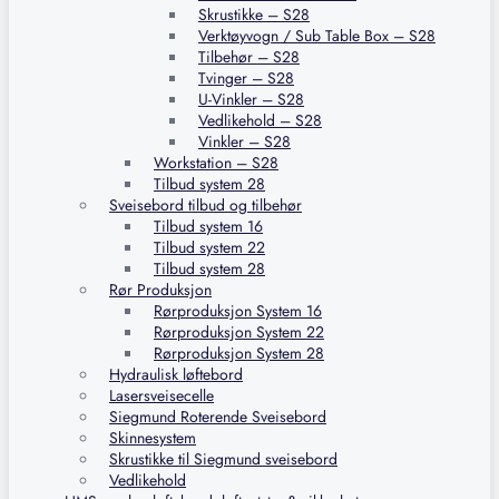
Skrustikke – S28
Verktøyvogn / Sub Table Box – S28
Tilbehør – S28
Tvinger – S28
U-Vinkler – S28
Vedlikehold – S28
Vinkler – S28
Workstation – S28
Tilbud system 28
Sveisebord tilbud og tilbehør
Tilbud system 16
Tilbud system 22
Tilbud system 28
Rør Produksjon
Rørproduksjon System 16
Rørproduksjon System 22
Rørproduksjon System 28
Hydraulisk løftebord
Lasersveisecelle
Siegmund Roterende Sveisebord
Skinnesystem
Skrustikke til Siegmund sveisebord
Vedlikehold