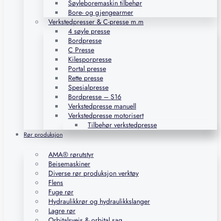
Søyleboremaskin tilbehør
Bore- og gjengearmer
Verkstedpresser & C-presse m.m
4 søyle presse
Bordpresse
C Presse
Kilesporpresse
Portal presse
Rette presse
Spesialpresse
Bordpresse – S16
Verkstedpresse manuell
Verkstedpresse motorisert
Tilbehør verkstedpresse
Rør produksjon
AMA® rørutstyr
Beisemaskiner
Diverse rør produksjon verktøy
Flens
Fuge rør
Hydraulikkrør og hydraulikkslanger
Lagre rør
Orbitalsveis & orbital sag