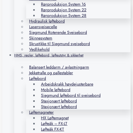
Rørproduksjon System 16
Rørproduksjon System 22
Rørproduksjon System 28
Hydraulisk løftebord
Lasersveisecelle
Siegmund Roterende Sveisebord
Skinnesystem
Skrustikke til Siegmund sveisebord
Vedlikehold
HMS, reoler, løftebord, løfteutstyr & sikkerhet
Balansert leddarm / avlastningarm
Jekketralle og pallestabler
Løftebord
Arbeidskrakk høydejusterbare
Mobile løftebord
Siegmund løftebord til sveisebord
Stasjonært løftebord
Stasjonært løftebord
Løftemagneter
HX Løftemagnet
Løfteåk – FX-LT
Løfteåk FX-KT