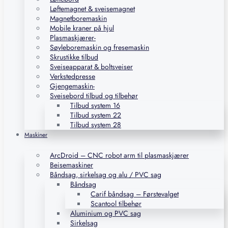
Løftemagnet & sveisemagnet
Magnetboremaskin
Mobile kraner på hjul
Plasmaskjærer-
Søyleboremaskin og fresemaskin
Skrustikke tilbud
Sveiseapparat & boltsveiser
Verkstedpresse
Gjengemaskin-
Sveisebord tilbud og tilbehør
Tilbud system 16
Tilbud system 22
Tilbud system 28
Maskiner
ArcDroid – CNC robot arm til plasmaskjærer
Beisemaskiner
Båndsag, sirkelsag og alu / PVC sag
Båndsag
Carif båndsag – Førstevalget
Scantool tilbehør
Aluminium og PVC sag
Sirkelsag