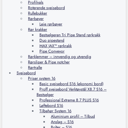
Profilvals
Roterende sveisebord
Rullebukker
Rørbøyer
Leie rørbøyer
Rør krakker
Bestselgeren Tri Pipe Stand rørkrakk
Duo pipestand
MAX JAX™ rørkrakk
Pipe Conveyor
Rørklemmer – innvendig og utvendig
Rørsliper & Pipe notcher
Rørtralle
Sveisebord
Priser system 16
Basic sveisebord S16 (økonomi bord)
Proff sveisebord Verktøystål X8.7 S16 –
Bestselger
Professional Extreme 8.7 PLUS S16
Løftebord S16
Tilbehør System 16
Aluminium profil – Tilbud
Anslag – S16
Bolter – S16