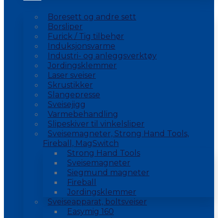
Boresett og andre sett
Borsliper
Furick / Tig tilbehør
Induksjonsvarme
Industri- og anleggsverktøy
Jordingsklemmer
Laser sveiser
Skrustikker
Slangepresse
Sveisejigg
Varmebehandling
Slipeskiver til vinkelsliper
Sveisemagneter, Strong Hand Tools,
Fireball, MagSwitch
Strong Hand Tools
Sveisemagneter
Siegmund magneter
Fireball
Jordingsklemmer
Sveiseapparat, boltsveiser
Easymig 160