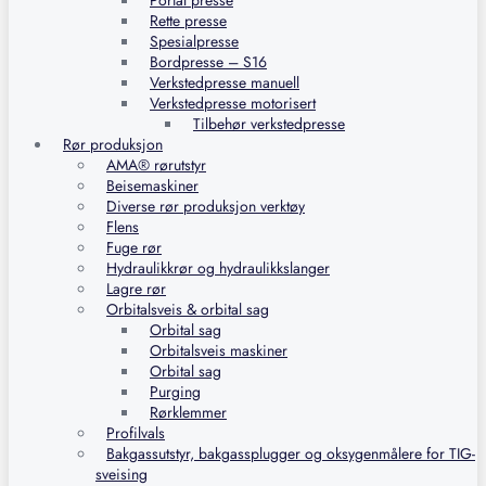
Portal presse
Rette presse
Spesialpresse
Bordpresse – S16
Verkstedpresse manuell
Verkstedpresse motorisert
Tilbehør verkstedpresse
Rør produksjon
AMA® rørutstyr
Beisemaskiner
Diverse rør produksjon verktøy
Flens
Fuge rør
Hydraulikkrør og hydraulikkslanger
Lagre rør
Orbitalsveis & orbital sag
Orbital sag
Orbitalsveis maskiner
Orbital sag
Purging
Rørklemmer
Profilvals
Bakgassutstyr, bakgassplugger og oksygenmålere for TIG-
sveising