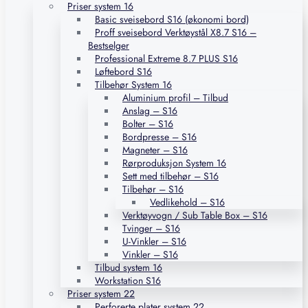
Priser system 16
Basic sveisebord S16 (økonomi bord)
Proff sveisebord Verktøystål X8.7 S16 –
Bestselger
Professional Extreme 8.7 PLUS S16
Løftebord S16
Tilbehør System 16
Aluminium profil – Tilbud
Anslag – S16
Bolter – S16
Bordpresse – S16
Magneter – S16
Rørproduksjon System 16
Sett med tilbehør – S16
Tilbehør – S16
Vedlikehold – S16
Verktøyvogn / Sub Table Box – S16
Tvinger – S16
U-Vinkler – S16
Vinkler – S16
Tilbud system 16
Workstation S16
Priser system 22
Perforerte plater system 22