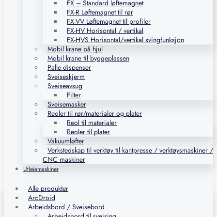
FX – Standard løftemagnet
FX-R Løftemagnet til rør
FX-VV Løftemagnet til profiler
FX-HV Horisontal / vertikal
FX-HVS Horisontal/vertikal svingfunksjon
Mobil krane på hjul
Mobil krane til byggeplassen
Palle dispenser
Sveiseskjerm
Sveiseavsug
Filter
Sveisemasker
Reoler til rør/materialer og plater
Reol til materialer
Reoler til plater
Vakuumløfter
Verkstedskap til verktøy til kantpresse / verktøysmaskiner /
CNC maskiner
Utleiemaskiner
Alle produkter
ArcDroid
Arbeidsbord / Sveisebord
Arbeidsbord til sveising