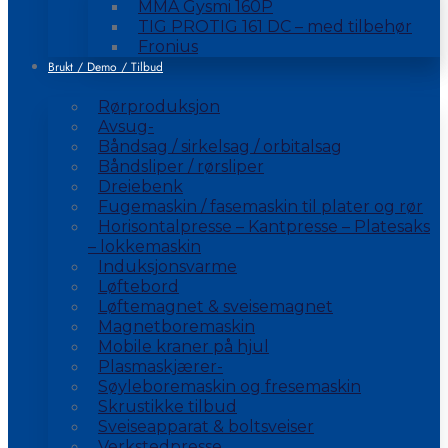
MMA Gysmi 160P
TIG PROTIG 161 DC – med tilbehør
Fronius
Brukt / Demo / Tilbud
Rørproduksjon
Avsug-
Båndsag / sirkelsag / orbitalsag
Båndsliper / rørsliper
Dreiebenk
Fugemaskin / fasemaskin til plater og rør
Horisontalpresse – Kantpresse – Platesaks
– lokkemaskin
Induksjonsvarme
Løftebord
Løftemagnet & sveisemagnet
Magnetboremaskin
Mobile kraner på hjul
Plasmaskjærer-
Søyleboremaskin og fresemaskin
Skrustikke tilbud
Sveiseapparat & boltsveiser
Verkstedpresse