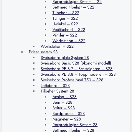
Rørproduksjon System – 22
Sett med tilbehør – S22
Tilbehør – S22
Tvinger – S22
U-vinkel – S22
Vedlikehold – S22
Vinkler – S22
Workstation – S22
Workstation – S22
Priser system 28
Sveisebord plate System 28
Sveisebord Basic S28 (økonomi modell)
Sveisebord PE 8.7 – Bestselgeren – S28
Sveisebord PE 8.8 – Toppmodellen – S28
Sveisebord Professional 750 – S28
Løftebord – S28
Tilbehør System 28
Anslag – S28
Bein – S28
Bolter – S28
Bordpresse – S28
Magneter – S28
Rørproduksjon System 28
Sett med tilbehør – S28