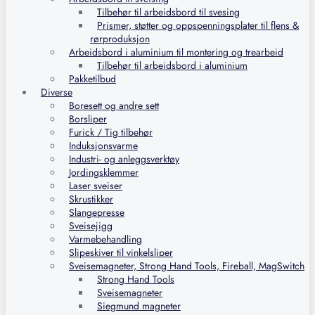
Tilbehør til arbeidsbord til svesing
Prismer, støtter og oppspenningsplater til flens &
rørproduksjon
Arbeidsbord i aluminium til montering og trearbeid
Tilbehør til arbeidsbord i aluminium
Pakketilbud
Diverse
Boresett og andre sett
Borsliper
Furick / Tig tilbehør
Induksjonsvarme
Industri- og anleggsverktøy
Jordingsklemmer
Laser sveiser
Skrustikker
Slangepresse
Sveisejigg
Varmebehandling
Slipeskiver til vinkelsliper
Sveisemagneter, Strong Hand Tools, Fireball, MagSwitch
Strong Hand Tools
Sveisemagneter
Siegmund magneter