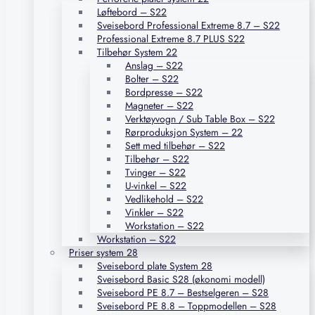
Løftebord – S22
Sveisebord Professional Extreme 8.7 – S22
Professional Extreme 8.7 PLUS S22
Tilbehør System 22
Anslag – S22
Bolter – S22
Bordpresse – S22
Magneter – S22
Verktøyvogn / Sub Table Box – S22
Rørproduksjon System – 22
Sett med tilbehør – S22
Tilbehør – S22
Tvinger – S22
U-vinkel – S22
Vedlikehold – S22
Vinkler – S22
Workstation – S22
Workstation – S22
Priser system 28
Sveisebord plate System 28
Sveisebord Basic S28 (økonomi modell)
Sveisebord PE 8.7 – Bestselgeren – S28
Sveisebord PE 8.8 – Toppmodellen – S28