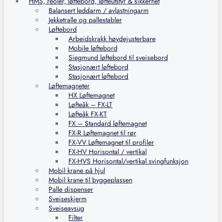
HMS, reoler, løftebord, løfteutstyr & sikkerhet
Balansert leddarm / avlastningarm
Jekketralle og pallestabler
Løftebord
Arbeidskrakk høydejusterbare
Mobile løftebord
Siegmund løftebord til sveisebord
Stasjonært løftebord
Stasjonært løftebord
Løftemagneter
HX Løftemagnet
Løfteåk – FX-LT
Løfteåk FX-KT
FX – Standard løftemagnet
FX-R Løftemagnet til rør
FX-VV Løftemagnet til profiler
FX-HV Horisontal / vertikal
FX-HVS Horisontal/vertikal svingfunksjon
Mobil krane på hjul
Mobil krane til byggeplassen
Palle dispenser
Sveiseskjerm
Sveiseavsug
Filter