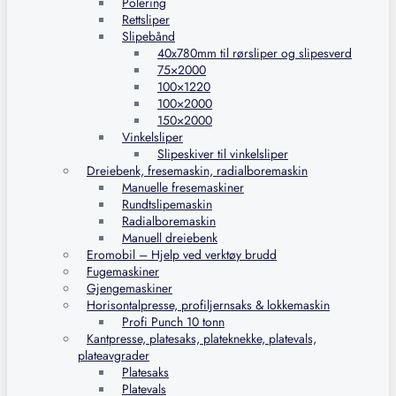
Polering
Rettsliper
Slipebånd
40x780mm til rørsliper og slipesverd
75×2000
100×1220
100×2000
150×2000
Vinkelsliper
Slipeskiver til vinkelsliper
Dreiebenk, fresemaskin, radialboremaskin
Manuelle fresemaskiner
Rundtslipemaskin
Radialboremaskin
Manuell dreiebenk
Eromobil – Hjelp ved verktøy brudd
Fugemaskiner
Gjengemaskiner
Horisontalpresse, profiljernsaks & lokkemaskin
Profi Punch 10 tonn
Kantpresse, platesaks, plateknekke, platevals,
plateavgrader
Platesaks
Platevals