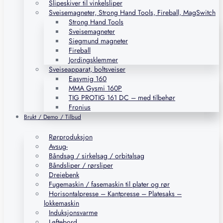
Slipeskiver til vinkelsliper
Sveisemagneter, Strong Hand Tools, Fireball, MagSwitch
Strong Hand Tools
Sveisemagneter
Siegmund magneter
Fireball
Jordingsklemmer
Sveiseapparat, boltsveiser
Easymig 160
MMA Gysmi 160P
TIG PROTIG 161 DC – med tilbehør
Fronius
Brukt / Demo / Tilbud
Rørproduksjon
Avsug-
Båndsag / sirkelsag / orbitalsag
Båndsliper / rørsliper
Dreiebenk
Fugemaskin / fasemaskin til plater og rør
Horisontalpresse – Kantpresse – Platesaks –
lokkemaskin
Induksjonsvarme
Løftebord