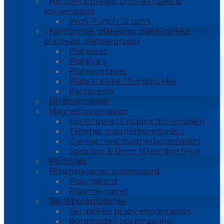
Horisontalpresse, profiljernsaks &
lokkemaskin
Profi Punch 10 tonn
Kantpresse, platesaks, plateknekke,
platevals, plateavgrader
Platesaks
Platevals
Plateavgrader
Plateknekke / Svingbukke
Kantpresse
Linjebormaskin
Magnetboremaskin
Forlengere til magnetboremaskin
Tilbehør magnetboremaskin
Gjenge med magnetboremaskin
Spiralbor 6-11mm M/weldon feste
Profilvals
Plasmaskjærer, plasmabord
Plasmabord
Plasmaskjærer
Søyleboremaskiner
Skrustikke til søyleboremaskin
Bordmodell boremaskiner