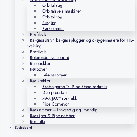
Orbital sag
Orbitalsveis maskiner
Orbital sag
Purging
Rørklemmer
Profilvals
Bakgassutstyr, bakgassplugger og oksygenmålere for TIG-
sveising
Profilvals
Roterende sveisebord
Rullebukker
Rørbøyer
Leie rørbøyer
Rør krakker
Bestselgeren Tri Pipe Stand rørkrakk
Duo pipestand
MAX JAX™ rørkrakk
Pipe Conveyor
Rørklemmer – innvendig og utvendig
Rørsliper & Pipe notcher
Rørtralle
Sveisebord