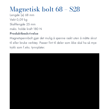
Magnetisk bolt 68 – S28
Lengde (a) 68 mm
Vekt 0,09 kg
Skaftlengde 25 mm
maks. holde kraft 180 N
Produktbeskrivelse
Magnetspennbolt gjør det mulig å spenne raskt uten å måtte skrut
til eller bruke verktøy. Passer fint til deler som ikke skal ha så mye
trykk som f.eks. tynnplater.