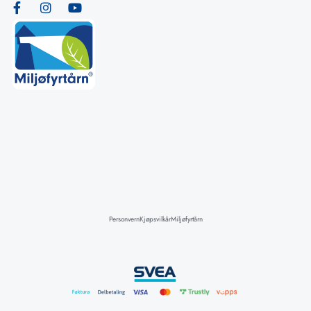
Personvern
Kjøpsvilkår
Miljøfyrtårn