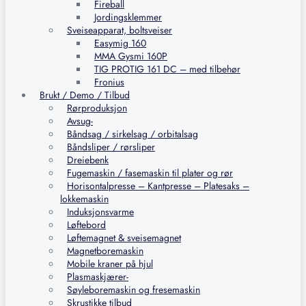
Fireball
Jordingsklemmer
Sveiseapparat, boltsveiser
Easymig 160
MMA Gysmi 160P
TIG PROTIG 161 DC – med tilbehør
Fronius
Brukt / Demo / Tilbud
Rørproduksjon
Avsug-
Båndsag / sirkelsag / orbitalsag
Båndsliper / rørsliper
Dreiebenk
Fugemaskin / fasemaskin til plater og rør
Horisontalpresse – Kantpresse – Platesaks –
lokkemaskin
Induksjonsvarme
Løftebord
Løftemagnet & sveisemagnet
Magnetboremaskin
Mobile kraner på hjul
Plasmaskjærer-
Søyleboremaskin og fresemaskin
Skrustikke tilbud