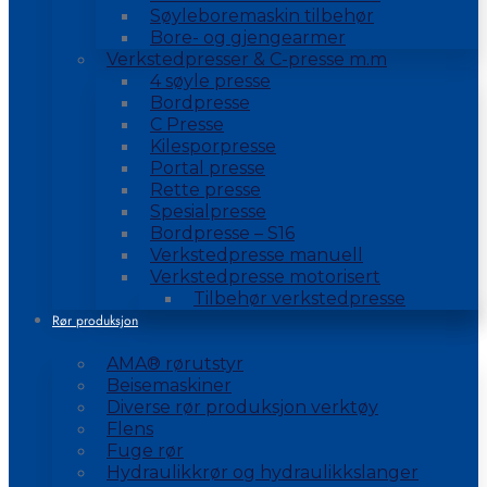
Søyleboremaskin tilbehør
Bore- og gjengearmer
Verkstedpresser & C-presse m.m
4 søyle presse
Bordpresse
C Presse
Kilesporpresse
Portal presse
Rette presse
Spesialpresse
Bordpresse – S16
Verkstedpresse manuell
Verkstedpresse motorisert
Tilbehør verkstedpresse
Rør produksjon
AMA® rørutstyr
Beisemaskiner
Diverse rør produksjon verktøy
Flens
Fuge rør
Hydraulikkrør og hydraulikkslanger