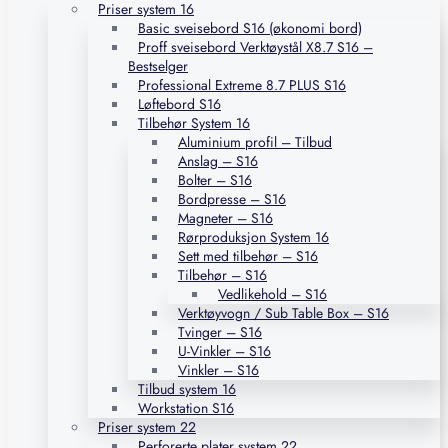
Priser system 16
Basic sveisebord S16 (økonomi bord)
Proff sveisebord Verktøystål X8.7 S16 –
Bestselger
Professional Extreme 8.7 PLUS S16
Løftebord S16
Tilbehør System 16
Aluminium profil – Tilbud
Anslag – S16
Bolter – S16
Bordpresse – S16
Magneter – S16
Rørproduksjon System 16
Sett med tilbehør – S16
Tilbehør – S16
Vedlikehold – S16
Verktøyvogn / Sub Table Box – S16
Tvinger – S16
U-Vinkler – S16
Vinkler – S16
Tilbud system 16
Workstation S16
Priser system 22
Perforerte plater system 22