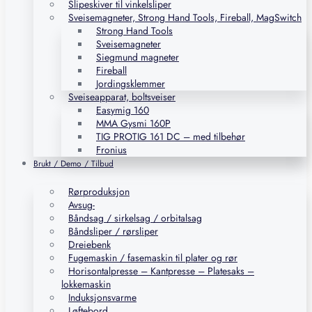
Slipeskiver til vinkelsliper
Sveisemagneter, Strong Hand Tools, Fireball, MagSwitch
Strong Hand Tools
Sveisemagneter
Siegmund magneter
Fireball
Jordingsklemmer
Sveiseapparat, boltsveiser
Easymig 160
MMA Gysmi 160P
TIG PROTIG 161 DC – med tilbehør
Fronius
Brukt / Demo / Tilbud
Rørproduksjon
Avsug-
Båndsag / sirkelsag / orbitalsag
Båndsliper / rørsliper
Dreiebenk
Fugemaskin / fasemaskin til plater og rør
Horisontalpresse – Kantpresse – Platesaks –
lokkemaskin
Induksjonsvarme
Løftebord