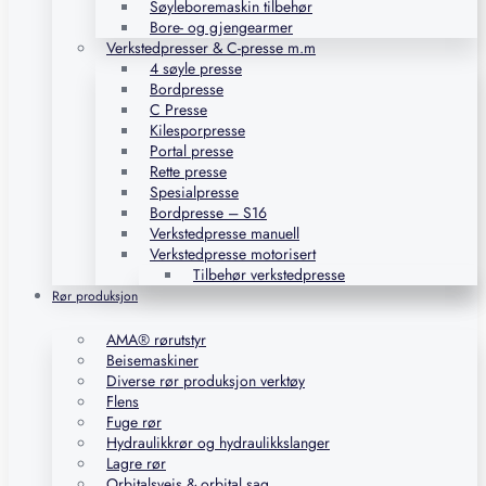
Søyleboremaskin tilbehør
Bore- og gjengearmer
Verkstedpresser & C-presse m.m
4 søyle presse
Bordpresse
C Presse
Kilesporpresse
Portal presse
Rette presse
Spesialpresse
Bordpresse – S16
Verkstedpresse manuell
Verkstedpresse motorisert
Tilbehør verkstedpresse
Rør produksjon
AMA® rørutstyr
Beisemaskiner
Diverse rør produksjon verktøy
Flens
Fuge rør
Hydraulikkrør og hydraulikkslanger
Lagre rør
Orbitalsveis & orbital sag