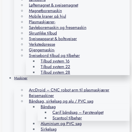
Løftemagnet & sveisemagnet
Magnetboremaskin
Mobile kraner på hjul
Plasmaskjærer-
Søyleboremaskin og fresemaskin
Skrustikke tilbud
Sveiseapparat & boltsveiser
Verkstedpresse
Gjengemaskin-
Sveisebord tilbud og tilbehør
Tilbud system 16
Tilbud system 22
Tilbud system 28
Maskiner
ArcDroid – CNC robot arm til plasmaskjærer
Beisemaskiner
Båndsag, sirkelsag og alu / PVC sag
Båndsag
Carif båndsag – Førstevalget
Scantool tilbehør
Aluminium og PVC sag
Sirkelsag