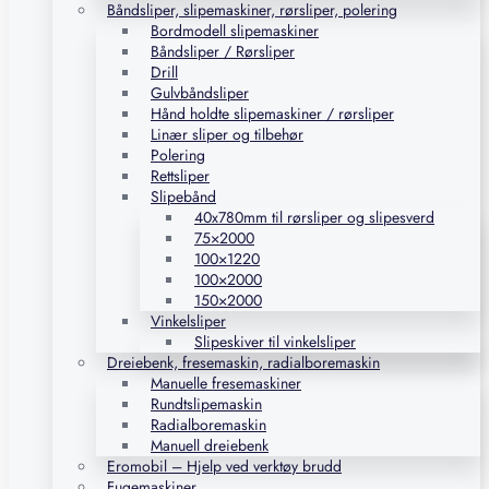
Båndsliper, slipemaskiner, rørsliper, polering
Bordmodell slipemaskiner
Båndsliper / Rørsliper
Drill
Gulvbåndsliper
Hånd holdte slipemaskiner / rørsliper
Linær sliper og tilbehør
Polering
Rettsliper
Slipebånd
40x780mm til rørsliper og slipesverd
75×2000
100×1220
100×2000
150×2000
Vinkelsliper
Slipeskiver til vinkelsliper
Dreiebenk, fresemaskin, radialboremaskin
Manuelle fresemaskiner
Rundtslipemaskin
Radialboremaskin
Manuell dreiebenk
Eromobil – Hjelp ved verktøy brudd
Fugemaskiner