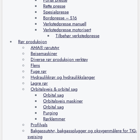
Portal presse
Rette presse
Spesialpresse
Bordpresse – S16
Verkstedpresse manuell
Verkstedpresse motorisert
Tilbehør verkstedpresse
Rør produksjon
AMA® rørutstyr
Beisemaskiner
Diverse rør produksjon verktøy
Flens
Fuge rør
Hydraulikkrør og hydraulikkslanger
Lagre rør
Orbitalsveis & orbital sag
Orbital sag
Orbitalsveis maskiner
Orbital sag
Purging
Rørklemmer
Profilvals
Bakgassutstyr, bakgassplugger og oksygenmålere for TIG-
sveising