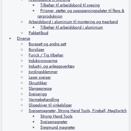
Tilbehør til arbeidsbord til svesing
Prismer, støtter og oppspenningsplater til flens &
rørproduksjon
Arbeidsbord i aluminium til montering og trearbeid
Tilbehør til arbeidsbord i aluminium
Pakketilbud
Diverse
Boresett og andre sett
Borsliper
Furick / Tig tilbehør
Induksjonsvarme
Industri- og anleggsverktøy
Jordingsklemmer
Laser sveiser
Skrustikker
Slangepresse
Sveisejigg
Varmebehandling
Slipeskiver til vinkelsliper
Sveisemagneter, Strong Hand Tools, Fireball, MagSwitch
Strong Hand Tools
Sveisemagneter
Siegmund magneter