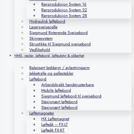
Rørproduksjon System 16
Rørproduksjon System 22
Rørproduksjon System 28
Hydraulisk løftebord
Lasersveisecelle
Siegmund Roterende Sveisebord
Skinnesystem
Skrustikke til Siegmund sveisebord
Vedlikehold
HMS, reoler, løftebord, løfteutstyr & sikkerhet
Balansert leddarm / avlastningarm
Jekketralle og pallestabler
Løftebord
Arbeidskrakk høydejusterbare
Mobile løftebord
Siegmund løftebord til sveisebord
Stasjonært løftebord
Stasjonært løftebord
Løftemagneter
HX Løftemagnet
Løfteåk – FX-LT
Løfteåk FX-KT