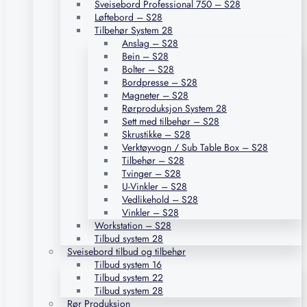
Sveisebord Professional 750 – S28
Løftebord – S28
Tilbehør System 28
Anslag – S28
Bein – S28
Bolter – S28
Bordpresse – S28
Magneter – S28
Rørproduksjon System 28
Sett med tilbehør – S28
Skrustikke – S28
Verktøyvogn / Sub Table Box – S28
Tilbehør – S28
Tvinger – S28
U-Vinkler – S28
Vedlikehold – S28
Vinkler – S28
Workstation – S28
Tilbud system 28
Sveisebord tilbud og tilbehør
Tilbud system 16
Tilbud system 22
Tilbud system 28
Rør Produksjon