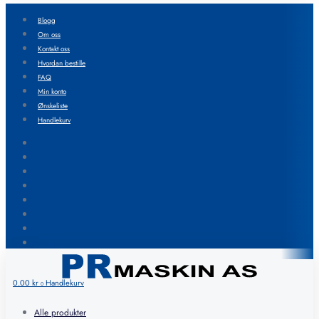
Blogg
Om oss
Kontakt oss
Hvordan bestille
FAQ
Min konto
Ønskeliste
Handlekurv
Blogg
Om oss
Kontakt oss
Hvordan bestille
FAQ
Min konto
Ønskeliste
Handlekurv
0.00
kr
Handlekurv
0
Alle produkter