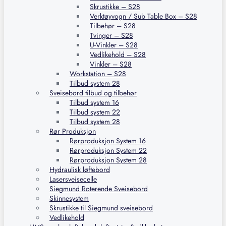
Skrustikke – S28
Verktøyvogn / Sub Table Box – S28
Tilbehør – S28
Tvinger – S28
U-Vinkler – S28
Vedlikehold – S28
Vinkler – S28
Workstation – S28
Tilbud system 28
Sveisebord tilbud og tilbehør
Tilbud system 16
Tilbud system 22
Tilbud system 28
Rør Produksjon
Rørproduksjon System 16
Rørproduksjon System 22
Rørproduksjon System 28
Hydraulisk løftebord
Lasersveisecelle
Siegmund Roterende Sveisebord
Skinnesystem
Skrustikke til Siegmund sveisebord
Vedlikehold