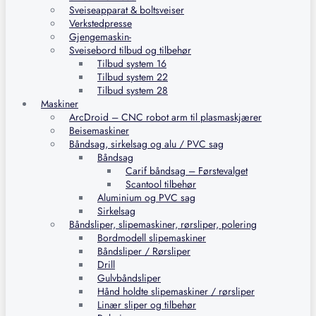
Sveiseapparat & boltsveiser
Verkstedpresse
Gjengemaskin-
Sveisebord tilbud og tilbehør
Tilbud system 16
Tilbud system 22
Tilbud system 28
Maskiner
ArcDroid – CNC robot arm til plasmaskjærer
Beisemaskiner
Båndsag, sirkelsag og alu / PVC sag
Båndsag
Carif båndsag – Førstevalget
Scantool tilbehør
Aluminium og PVC sag
Sirkelsag
Båndsliper, slipemaskiner, rørsliper, polering
Bordmodell slipemaskiner
Båndsliper / Rørsliper
Drill
Gulvbåndsliper
Hånd holdte slipemaskiner / rørsliper
Linær sliper og tilbehør