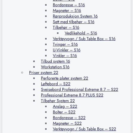
Bordpresse – S16
Magneter – S16
Rørproduksjon System 16
Sett med tilbehør – S16
Tilbehør – S16
Vedlikehold – S16
Verktøyvogn / Sub Table Box – S16
Tvinger – S16
U-Vinkler – S16
Vinkler – S16
Tilbud system 16
Workstation S16
Priser system 22
Perforerte plater system 22
Løftebord – S22
Sveisebord Professional Extreme 8.7 – S22
Professional Extreme 8.7 PLUS S22
Tilbehør System 22
Anslag – S22
Bolter – S22
Bordpresse – S22
Magneter – S22
Verktøyvogn / Sub Table Box – S22