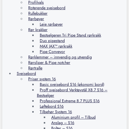
Profilvals
Roterende sveisebord
Rullebukker
Rørbøyer
Leie rørbøyer
Rør krakker
Bestselgeren Tri Pipe Stand rørkrakk
Duo pipestand
MAX JAX™ rørkrakk
Pipe Conveyor
Rørklemmer – innvendig og utvendig
Rørsliper & Pipe notcher
Rørtralle
Sveisebord
Priser system 16
Basic sveisebord S16 (økonomi bord)
Proff sveisebord Verktøystål X8.7 S16 –
Bestselger
Professional Extreme 8.7 PLUS S16
Løftebord S16
Tilbehør System 16
Aluminium profil – Tilbud
Anslag – S16
Bolter – S16