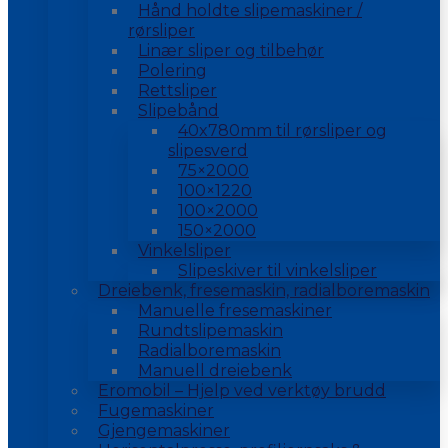
Hånd holdte slipemaskiner /
rørsliper
Linær sliper og tilbehør
Polering
Rettsliper
Slipebånd
40x780mm til rørsliper og
slipesverd
75×2000
100×1220
100×2000
150×2000
Vinkelsliper
Slipeskiver til vinkelsliper
Dreiebenk, fresemaskin, radialboremaskin
Manuelle fresemaskiner
Rundtslipemaskin
Radialboremaskin
Manuell dreiebenk
Eromobil – Hjelp ved verktøy brudd
Fugemaskiner
Gjengemaskiner