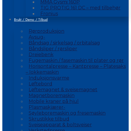
MMA Gysmi 160P
TIG PROTIG 161 DC – med tilbehør
Fronius
Brukt / Demo / Tilbud
Rørproduksjon
Avsug-
Båndsag / sirkelsag / orbitalsag
Båndsliper / rørsliper
Dreiebenk
Fugemaskin / fasemaskin til plater og rør
Horisontalpresse – Kantpresse – Platesaks
– lokkemaskin
Induksjonsvarme
Løftebord
Løftemagnet & sveisemagnet
Magnetboremaskin
Mobile kraner på hjul
Plasmaskjærer-
Søyleboremaskin og fresemaskin
Skrustikke tilbud
Sveiseapparat & boltsveiser
Verkstedpresse