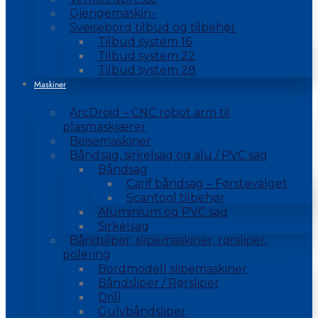
Gjengemaskin-
Sveisebord tilbud og tilbehør
Tilbud system 16
Tilbud system 22
Tilbud system 28
Maskiner
ArcDroid – CNC robot arm til
plasmaskjærer
Beisemaskiner
Båndsag, sirkelsag og alu / PVC sag
Båndsag
Carif båndsag – Førstevalget
Scantool tilbehør
Aluminium og PVC sag
Sirkelsag
Båndsliper, slipemaskiner, rørsliper,
polering
Bordmodell slipemaskiner
Båndsliper / Rørsliper
Drill
Gulvbåndsliper