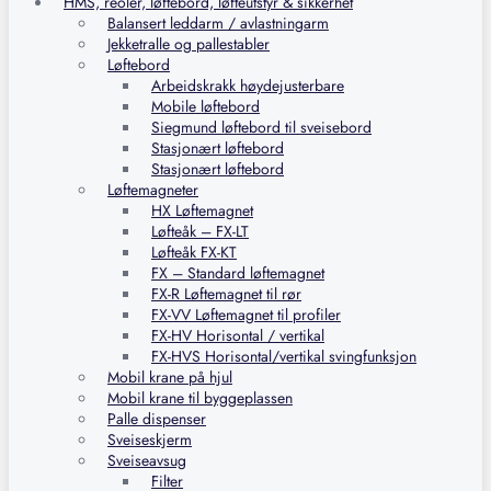
HMS, reoler, løftebord, løfteutstyr & sikkerhet
Balansert leddarm / avlastningarm
Jekketralle og pallestabler
Løftebord
Arbeidskrakk høydejusterbare
Mobile løftebord
Siegmund løftebord til sveisebord
Stasjonært løftebord
Stasjonært løftebord
Løftemagneter
HX Løftemagnet
Løfteåk – FX-LT
Løfteåk FX-KT
FX – Standard løftemagnet
FX-R Løftemagnet til rør
FX-VV Løftemagnet til profiler
FX-HV Horisontal / vertikal
FX-HVS Horisontal/vertikal svingfunksjon
Mobil krane på hjul
Mobil krane til byggeplassen
Palle dispenser
Sveiseskjerm
Sveiseavsug
Filter