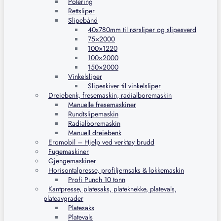
Polering
Rettsliper
Slipebånd
40x780mm til rørsliper og slipesverd
75×2000
100×1220
100×2000
150×2000
Vinkelsliper
Slipeskiver til vinkelsliper
Dreiebenk, fresemaskin, radialboremaskin
Manuelle fresemaskiner
Rundtslipemaskin
Radialboremaskin
Manuell dreiebenk
Eromobil – Hjelp ved verktøy brudd
Fugemaskiner
Gjengemaskiner
Horisontalpresse, profiljernsaks & lokkemaskin
Profi Punch 10 tonn
Kantpresse, platesaks, plateknekke, platevals,
plateavgrader
Platesaks
Platevals