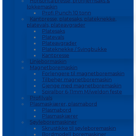
Horisontalpresse, profiljernsaks &
lokkemaskin
Profi Punch 10 tonn
Kantpresse, platesaks, plateknekke,
platevals, plateavgrader
Platesaks
Platevals
Plateavgrader
Plateknekke / Svingbukke
Kantpresse
Linjebormaskin
Magnetboremaskin
Forlengere til magnetboremaskin
Tilbehør magnetboremaskin
Gjenge med magnetboremaskin
Spiralbor 6-11mm M/weldon feste
Profilvals
Plasmaskjærer, plasmabord
Plasmabord
Plasmaskjærer
Søyleboremaskiner
Skrustikke til søyleboremaskin
Bordmodell boremaskiner