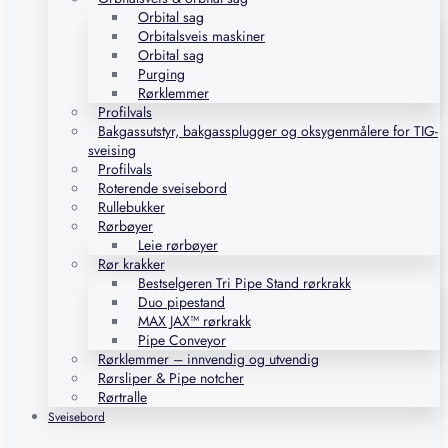
Orbital sag
Orbitalsveis maskiner
Orbital sag
Purging
Rørklemmer
Profilvals
Bakgassutstyr, bakgassplugger og oksygenmålere for TIG-
sveising
Profilvals
Roterende sveisebord
Rullebukker
Rørbøyer
Leie rørbøyer
Rør krakker
Bestselgeren Tri Pipe Stand rørkrakk
Duo pipestand
MAX JAX™ rørkrakk
Pipe Conveyor
Rørklemmer – innvendig og utvendig
Rørsliper & Pipe notcher
Rørtralle
Sveisebord