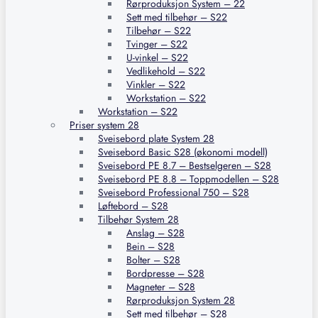
Rørproduksjon System – 22
Sett med tilbehør – S22
Tilbehør – S22
Tvinger – S22
U-vinkel – S22
Vedlikehold – S22
Vinkler – S22
Workstation – S22
Workstation – S22
Priser system 28
Sveisebord plate System 28
Sveisebord Basic S28 (økonomi modell)
Sveisebord PE 8.7 – Bestselgeren – S28
Sveisebord PE 8.8 – Toppmodellen – S28
Sveisebord Professional 750 – S28
Løftebord – S28
Tilbehør System 28
Anslag – S28
Bein – S28
Bolter – S28
Bordpresse – S28
Magneter – S28
Rørproduksjon System 28
Sett med tilbehør – S28