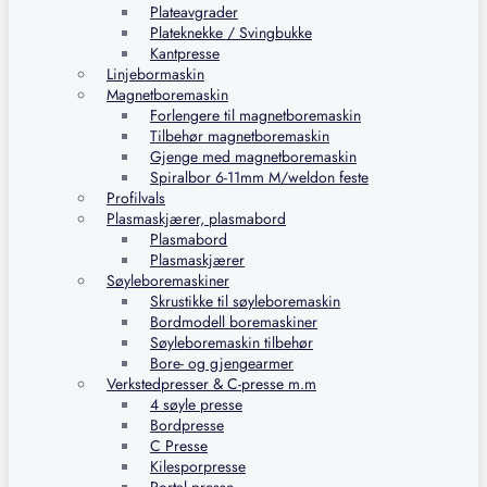
Plateavgrader
Plateknekke / Svingbukke
Kantpresse
Linjebormaskin
Magnetboremaskin
Forlengere til magnetboremaskin
Tilbehør magnetboremaskin
Gjenge med magnetboremaskin
Spiralbor 6-11mm M/weldon feste
Profilvals
Plasmaskjærer, plasmabord
Plasmabord
Plasmaskjærer
Søyleboremaskiner
Skrustikke til søyleboremaskin
Bordmodell boremaskiner
Søyleboremaskin tilbehør
Bore- og gjengearmer
Verkstedpresser & C-presse m.m
4 søyle presse
Bordpresse
C Presse
Kilesporpresse