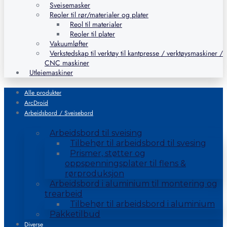
Sveisemasker
Reoler til rør/materialer og plater
Reol til materialer
Reoler til plater
Vakuumløfter
Verkstedskap til verktøy til kantpresse / verktøysmaskiner /
CNC maskiner
Utleiemaskiner
Alle produkter
ArcDroid
Arbeidsbord / Sveisebord
Arbeidsbord til sveising
Tilbehør til arbeidsbord til svesing
Prismer, støtter og
oppspenningsplater til flens &
rørproduksjon
Arbeidsbord i aluminium til montering og
trearbeid
Tilbehør til arbeidsbord i aluminium
Pakketilbud
Diverse