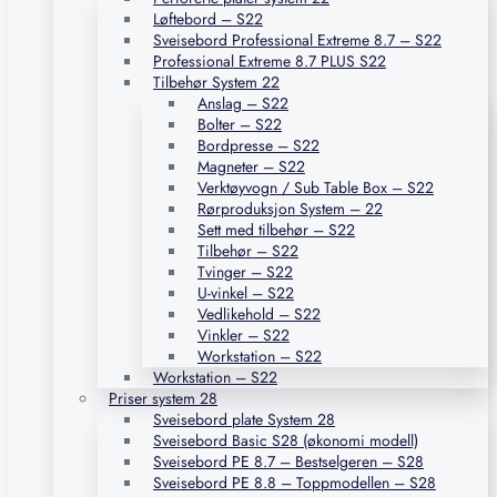
Løftebord – S22
Sveisebord Professional Extreme 8.7 – S22
Professional Extreme 8.7 PLUS S22
Tilbehør System 22
Anslag – S22
Bolter – S22
Bordpresse – S22
Magneter – S22
Verktøyvogn / Sub Table Box – S22
Rørproduksjon System – 22
Sett med tilbehør – S22
Tilbehør – S22
Tvinger – S22
U-vinkel – S22
Vedlikehold – S22
Vinkler – S22
Workstation – S22
Workstation – S22
Priser system 28
Sveisebord plate System 28
Sveisebord Basic S28 (økonomi modell)
Sveisebord PE 8.7 – Bestselgeren – S28
Sveisebord PE 8.8 – Toppmodellen – S28