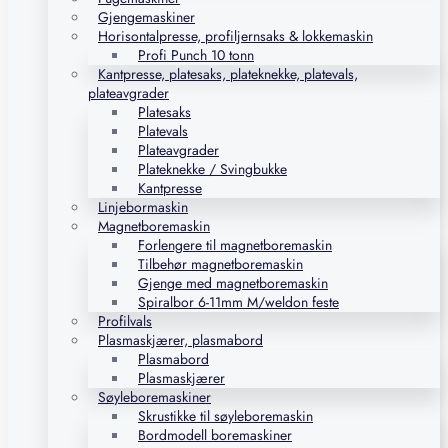
Gjengemaskiner
Horisontalpresse, profiljernsaks & lokkemaskin
Profi Punch 10 tonn
Kantpresse, platesaks, plateknekke, platevals,
plateavgrader
Platesaks
Platevals
Plateavgrader
Plateknekke / Svingbukke
Kantpresse
Linjebormaskin
Magnetboremaskin
Forlengere til magnetboremaskin
Tilbehør magnetboremaskin
Gjenge med magnetboremaskin
Spiralbor 6-11mm M/weldon feste
Profilvals
Plasmaskjærer, plasmabord
Plasmabord
Plasmaskjærer
Søyleboremaskiner
Skrustikke til søyleboremaskin
Bordmodell boremaskiner