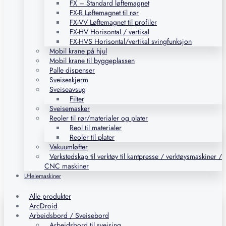
FX – Standard løftemagnet
FX-R Løftemagnet til rør
FX-VV Løftemagnet til profiler
FX-HV Horisontal / vertikal
FX-HVS Horisontal/vertikal svingfunksjon
Mobil krane på hjul
Mobil krane til byggeplassen
Palle dispenser
Sveiseskjerm
Sveiseavsug
Filter
Sveisemasker
Reoler til rør/materialer og plater
Reol til materialer
Reoler til plater
Vakuumløfter
Verkstedskap til verktøy til kantpresse / verktøysmaskiner /
CNC maskiner
Utleiemaskiner
Alle produkter
ArcDroid
Arbeidsbord / Sveisebord
Arbeidsbord til sveising