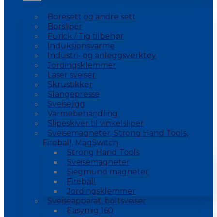
Boresett og andre sett
Borsliper
Furick / Tig tilbehør
Induksjonsvarme
Industri- og anleggsverktøy
Jordingsklemmer
Laser sveiser
Skrustikker
Slangepresse
Sveisejigg
Varmebehandling
Slipeskiver til vinkelsliper
Sveisemagneter, Strong Hand Tools,
Fireball, MagSwitch
Strong Hand Tools
Sveisemagneter
Siegmund magneter
Fireball
Jordingsklemmer
Sveiseapparat, boltsveiser
Easymig 160