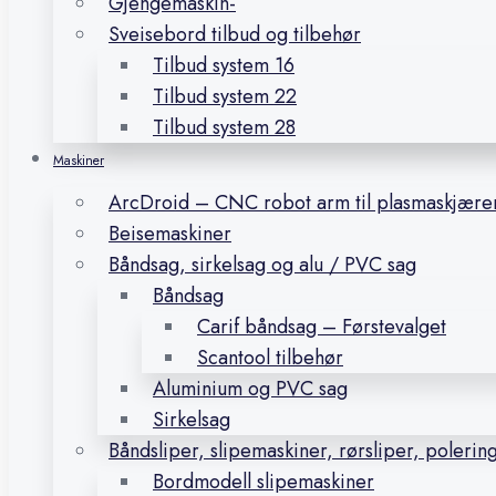
Gjengemaskin-
Sveisebord tilbud og tilbehør
Tilbud system 16
Tilbud system 22
Tilbud system 28
Maskiner
ArcDroid – CNC robot arm til plasmaskjære
Beisemaskiner
Båndsag, sirkelsag og alu / PVC sag
Båndsag
Carif båndsag – Førstevalget
Scantool tilbehør
Aluminium og PVC sag
Sirkelsag
Båndsliper, slipemaskiner, rørsliper, polerin
Bordmodell slipemaskiner