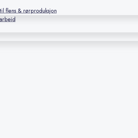
il flens & rørproduksjon
earbeid