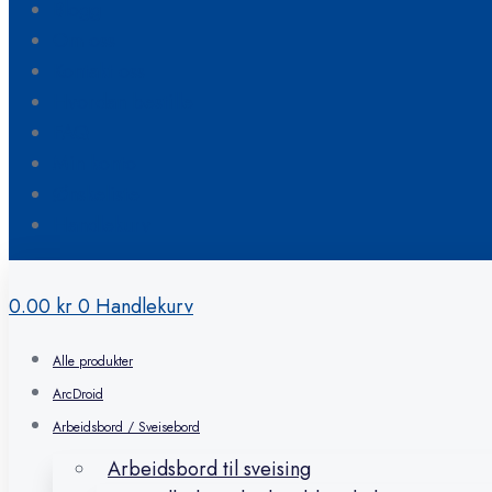
Blogg
Om oss
Kontakt oss
Hvordan bestille
FAQ
Min konto
Ønskeliste
Handlekurv
0.00
kr
0
Handlekurv
Alle produkter
ArcDroid
Arbeidsbord / Sveisebord
Arbeidsbord til sveising