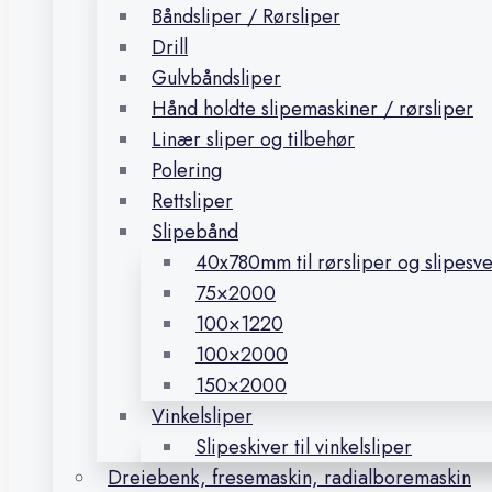
Båndsliper / Rørsliper
Drill
Gulvbåndsliper
Hånd holdte slipemaskiner / rørsliper
Linær sliper og tilbehør
Polering
Rettsliper
Slipebånd
40x780mm til rørsliper og slipesv
75×2000
100×1220
100×2000
150×2000
Vinkelsliper
Slipeskiver til vinkelsliper
Dreiebenk, fresemaskin, radialboremaskin