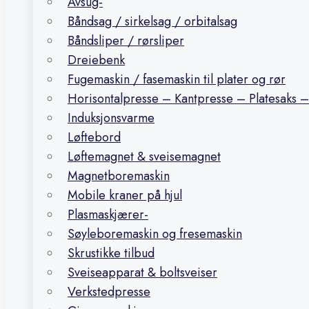
Avsug-
Båndsag / sirkelsag / orbitalsag
Båndsliper / rørsliper
Dreiebenk
Fugemaskin / fasemaskin til plater og rør
Horisontalpresse – Kantpresse – Platesaks –
Induksjonsvarme
Løftebord
Løftemagnet & sveisemagnet
Magnetboremaskin
Mobile kraner på hjul
Plasmaskjærer-
Søyleboremaskin og fresemaskin
Skrustikke tilbud
Sveiseapparat & boltsveiser
Verkstedpresse