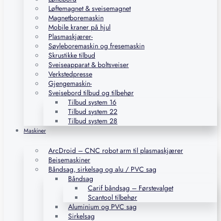
Løftemagnet & sveisemagnet
Magnetboremaskin
Mobile kraner på hjul
Plasmaskjærer-
Søyleboremaskin og fresemaskin
Skrustikke tilbud
Sveiseapparat & boltsveiser
Verkstedpresse
Gjengemaskin-
Sveisebord tilbud og tilbehør
Tilbud system 16
Tilbud system 22
Tilbud system 28
Maskiner
ArcDroid – CNC robot arm til plasmaskjærer
Beisemaskiner
Båndsag, sirkelsag og alu / PVC sag
Båndsag
Carif båndsag – Førstevalget
Scantool tilbehør
Aluminium og PVC sag
Sirkelsag