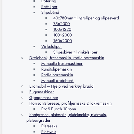
Polering
Rettsliper
Slipebånd
40x780mm til rørsliper og slipesverd
75×2000
100×1220
100×2000
150×2000
Vinkelsliper
Slipeskiver til vinkelsliper
Dreiebenk, fresemaskin, radialboremaskin
Manuelle fresemaskiner
Rundtslipemaskin
Radialboremaskin
Manuell dreiebenk
Eromobil – Hjelp ved verktøy brudd
Fugemaskiner
Gjengemaskiner
Horisontalpresse, profiljernsaks & lokkemaskin
Profi Punch 10 tonn
Kantpresse, platesaks, plateknekke, platevals,
plateavgrader
Platesaks
Platevals