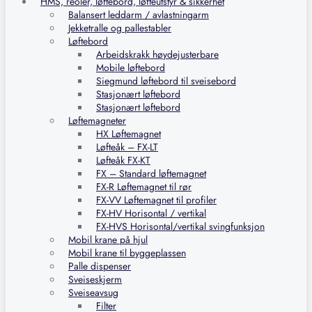
HMS, reoler, løftebord, løfteutstyr & sikkerhet
Balansert leddarm / avlastningarm
Jekketralle og pallestabler
Løftebord
Arbeidskrakk høydejusterbare
Mobile løftebord
Siegmund løftebord til sveisebord
Stasjonært løftebord
Stasjonært løftebord
Løftemagneter
HX Løftemagnet
Løfteåk – FX-LT
Løfteåk FX-KT
FX – Standard løftemagnet
FX-R Løftemagnet til rør
FX-VV Løftemagnet til profiler
FX-HV Horisontal / vertikal
FX-HVS Horisontal/vertikal svingfunksjon
Mobil krane på hjul
Mobil krane til byggeplassen
Palle dispenser
Sveiseskjerm
Sveiseavsug
Filter