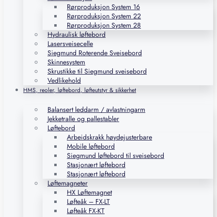
Rørproduksjon System 16
Rørproduksjon System 22
Rørproduksjon System 28
Hydraulisk løftebord
Lasersveisecelle
Siegmund Roterende Sveisebord
Skinnesystem
Skrustikke til Siegmund sveisebord
Vedlikehold
HMS, reoler, løftebord, løfteutstyr & sikkerhet
Balansert leddarm / avlastningarm
Jekketralle og pallestabler
Løftebord
Arbeidskrakk høydejusterbare
Mobile løftebord
Siegmund løftebord til sveisebord
Stasjonært løftebord
Stasjonært løftebord
Løftemagneter
HX Løftemagnet
Løfteåk – FX-LT
Løfteåk FX-KT