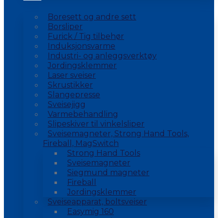
Boresett og andre sett
Borsliper
Furick / Tig tilbehør
Induksjonsvarme
Industri- og anleggsverktøy
Jordingsklemmer
Laser sveiser
Skrustikker
Slangepresse
Sveisejigg
Varmebehandling
Slipeskiver til vinkelsliper
Sveisemagneter, Strong Hand Tools,
Fireball, MagSwitch
Strong Hand Tools
Sveisemagneter
Siegmund magneter
Fireball
Jordingsklemmer
Sveiseapparat, boltsveiser
Easymig 160