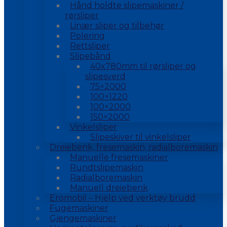
Hånd holdte slipemaskiner /
rørsliper
Linær sliper og tilbehør
Polering
Rettsliper
Slipebånd
40x780mm til rørsliper og
slipesverd
75×2000
100×1220
100×2000
150×2000
Vinkelsliper
Slipeskiver til vinkelsliper
Dreiebenk, fresemaskin, radialboremaskin
Manuelle fresemaskiner
Rundtslipemaskin
Radialboremaskin
Manuell dreiebenk
Eromobil – Hjelp ved verktøy brudd
Fugemaskiner
Gjengemaskiner