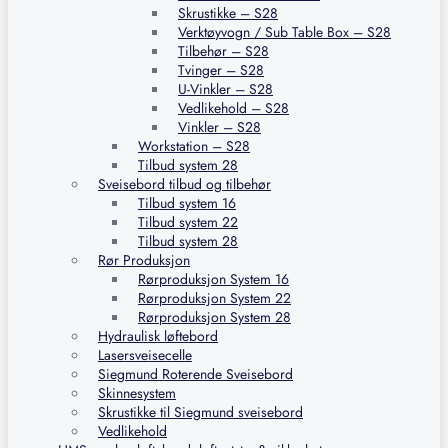
Skrustikke – S28
Verktøyvogn / Sub Table Box – S28
Tilbehør – S28
Tvinger – S28
U-Vinkler – S28
Vedlikehold – S28
Vinkler – S28
Workstation – S28
Tilbud system 28
Sveisebord tilbud og tilbehør
Tilbud system 16
Tilbud system 22
Tilbud system 28
Rør Produksjon
Rørproduksjon System 16
Rørproduksjon System 22
Rørproduksjon System 28
Hydraulisk løftebord
Lasersveisecelle
Siegmund Roterende Sveisebord
Skinnesystem
Skrustikke til Siegmund sveisebord
Vedlikehold