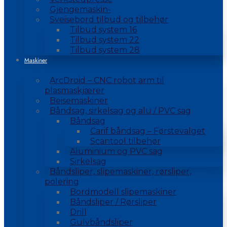
Gjengemaskin-
Sveisebord tilbud og tilbehør
Tilbud system 16
Tilbud system 22
Tilbud system 28
Maskiner
ArcDroid – CNC robot arm til
plasmaskjærer
Beisemaskiner
Båndsag, sirkelsag og alu / PVC sag
Båndsag
Carif båndsag – Førstevalget
Scantool tilbehør
Aluminium og PVC sag
Sirkelsag
Båndsliper, slipemaskiner, rørsliper,
polering
Bordmodell slipemaskiner
Båndsliper / Rørsliper
Drill
Gulvbåndsliper