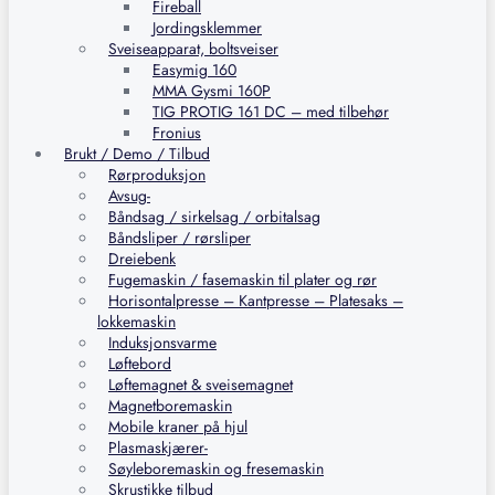
Fireball
Jordingsklemmer
Sveiseapparat, boltsveiser
Easymig 160
MMA Gysmi 160P
TIG PROTIG 161 DC – med tilbehør
Fronius
Brukt / Demo / Tilbud
Rørproduksjon
Avsug-
Båndsag / sirkelsag / orbitalsag
Båndsliper / rørsliper
Dreiebenk
Fugemaskin / fasemaskin til plater og rør
Horisontalpresse – Kantpresse – Platesaks –
lokkemaskin
Induksjonsvarme
Løftebord
Løftemagnet & sveisemagnet
Magnetboremaskin
Mobile kraner på hjul
Plasmaskjærer-
Søyleboremaskin og fresemaskin
Skrustikke tilbud