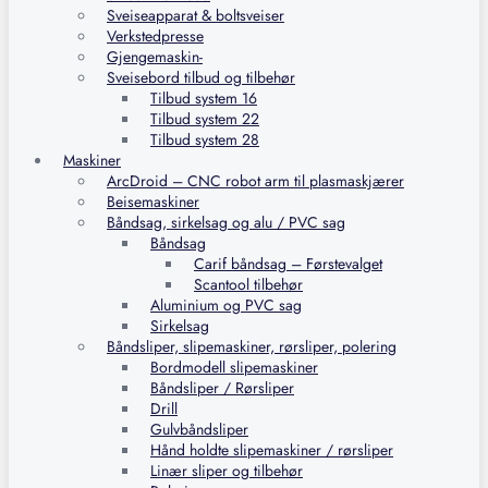
Sveiseapparat & boltsveiser
Verkstedpresse
Gjengemaskin-
Sveisebord tilbud og tilbehør
Tilbud system 16
Tilbud system 22
Tilbud system 28
Maskiner
ArcDroid – CNC robot arm til plasmaskjærer
Beisemaskiner
Båndsag, sirkelsag og alu / PVC sag
Båndsag
Carif båndsag – Førstevalget
Scantool tilbehør
Aluminium og PVC sag
Sirkelsag
Båndsliper, slipemaskiner, rørsliper, polering
Bordmodell slipemaskiner
Båndsliper / Rørsliper
Drill
Gulvbåndsliper
Hånd holdte slipemaskiner / rørsliper
Linær sliper og tilbehør