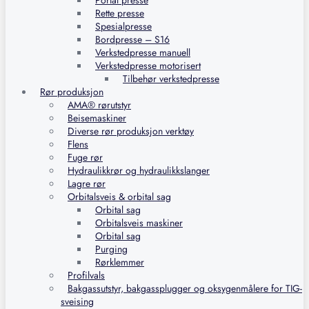
Portal presse
Rette presse
Spesialpresse
Bordpresse – S16
Verkstedpresse manuell
Verkstedpresse motorisert
Tilbehør verkstedpresse
Rør produksjon
AMA® rørutstyr
Beisemaskiner
Diverse rør produksjon verktøy
Flens
Fuge rør
Hydraulikkrør og hydraulikkslanger
Lagre rør
Orbitalsveis & orbital sag
Orbital sag
Orbitalsveis maskiner
Orbital sag
Purging
Rørklemmer
Profilvals
Bakgassutstyr, bakgassplugger og oksygenmålere for TIG-
sveising