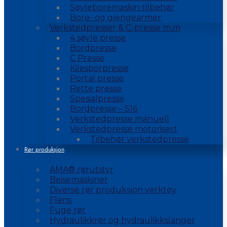
Søyleboremaskin tilbehør
Bore- og gjengearmer
Verkstedpresser & C-presse m.m
4 søyle presse
Bordpresse
C Presse
Kilesporpresse
Portal presse
Rette presse
Spesialpresse
Bordpresse – S16
Verkstedpresse manuell
Verkstedpresse motorisert
Tilbehør verkstedpresse
Rør produksjon
AMA® rørutstyr
Beisemaskiner
Diverse rør produksjon verktøy
Flens
Fuge rør
Hydraulikkrør og hydraulikkslanger