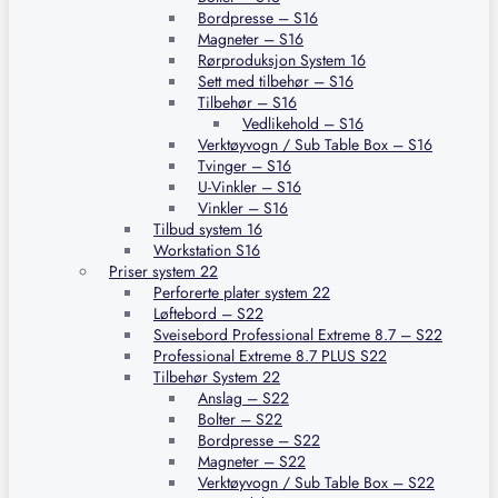
Bordpresse – S16
Magneter – S16
Rørproduksjon System 16
Sett med tilbehør – S16
Tilbehør – S16
Vedlikehold – S16
Verktøyvogn / Sub Table Box – S16
Tvinger – S16
U-Vinkler – S16
Vinkler – S16
Tilbud system 16
Workstation S16
Priser system 22
Perforerte plater system 22
Løftebord – S22
Sveisebord Professional Extreme 8.7 – S22
Professional Extreme 8.7 PLUS S22
Tilbehør System 22
Anslag – S22
Bolter – S22
Bordpresse – S22
Magneter – S22
Verktøyvogn / Sub Table Box – S22