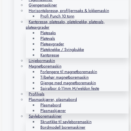
Gjengemaskiner
Horisontalpresse, profiljernsaks & lokkemaskin
Profi Punch 10 tonn
Kantpresse, platesaks, plateknekke, platevals,
plateavgrader
Platesaks
Platevals
Plateavgrader
Plateknekke / Svingbukke
Kantpresse
Linjebormaskin
Magnetboremaskin
Forlengere til magnetboremaskin
Tilbehør magnetboremaskin
Gjenge med magnetboremaskin
Spiralbor 6-11mm M/weldon feste
Profilvals
Plasmaskjærer, plasmabord
Plasmabord
Plasmaskjærer
Søyleboremaskiner
Skrustikke til søyleboremaskin
Bordmodell boremaskiner