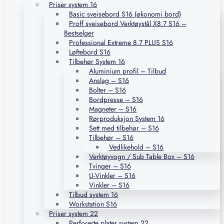
Priser system 16
Basic sveisebord S16 (økonomi bord)
Proff sveisebord Verktøystål X8.7 S16 –
Bestselger
Professional Extreme 8.7 PLUS S16
Løftebord S16
Tilbehør System 16
Aluminium profil – Tilbud
Anslag – S16
Bolter – S16
Bordpresse – S16
Magneter – S16
Rørproduksjon System 16
Sett med tilbehør – S16
Tilbehør – S16
Vedlikehold – S16
Verktøyvogn / Sub Table Box – S16
Tvinger – S16
U-Vinkler – S16
Vinkler – S16
Tilbud system 16
Workstation S16
Priser system 22
Perforerte plater system 22