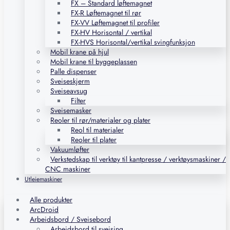
FX – Standard løftemagnet
FX-R Løftemagnet til rør
FX-VV Løftemagnet til profiler
FX-HV Horisontal / vertikal
FX-HVS Horisontal/vertikal svingfunksjon
Mobil krane på hjul
Mobil krane til byggeplassen
Palle dispenser
Sveiseskjerm
Sveiseavsug
Filter
Sveisemasker
Reoler til rør/materialer og plater
Reol til materialer
Reoler til plater
Vakuumløfter
Verkstedskap til verktøy til kantpresse / verktøysmaskiner /
CNC maskiner
Utleiemaskiner
Alle produkter
ArcDroid
Arbeidsbord / Sveisebord
Arbeidsbord til sveising