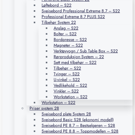
Løftebord – S22
Sveisebord Professional Extreme 8.7 – S22
Professional Extreme 8.7 PLUS S22
Tilbehør System 22
Anslag – S22
Bolter – S22
Bordpresse – S22
Magneter – S22
Verktøyvogn / Sub Table Box – S22
Rørproduksjon System – 22
Sett med tilbehør – S22
Tilbehør – S22
Tvinger – S22
U-vinkel – S22
Vedlikehold – S22
Vinkler – S22
Workstation – S22
Workstation – S22
Priser system 28
Sveisebord plate System 28
Sveisebord Basic S28 (økonomi modell)
Sveisebord PE 8.7 – Bestselgeren – S28
Sveisebord PE 8.8 – Toppmodellen – S28