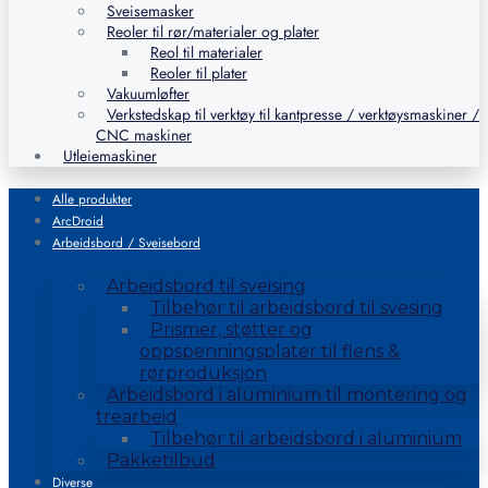
Sveisemasker
Reoler til rør/materialer og plater
Reol til materialer
Reoler til plater
Vakuumløfter
Verkstedskap til verktøy til kantpresse / verktøysmaskiner /
CNC maskiner
Utleiemaskiner
Alle produkter
ArcDroid
Arbeidsbord / Sveisebord
Arbeidsbord til sveising
Tilbehør til arbeidsbord til svesing
Prismer, støtter og
oppspenningsplater til flens &
rørproduksjon
Arbeidsbord i aluminium til montering og
trearbeid
Tilbehør til arbeidsbord i aluminium
Pakketilbud
Diverse