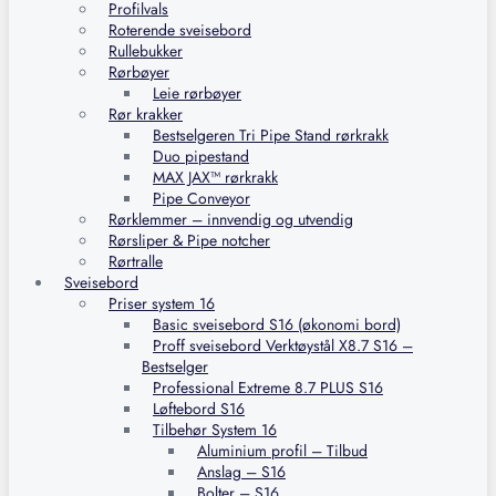
Profilvals
Roterende sveisebord
Rullebukker
Rørbøyer
Leie rørbøyer
Rør krakker
Bestselgeren Tri Pipe Stand rørkrakk
Duo pipestand
MAX JAX™ rørkrakk
Pipe Conveyor
Rørklemmer – innvendig og utvendig
Rørsliper & Pipe notcher
Rørtralle
Sveisebord
Priser system 16
Basic sveisebord S16 (økonomi bord)
Proff sveisebord Verktøystål X8.7 S16 –
Bestselger
Professional Extreme 8.7 PLUS S16
Løftebord S16
Tilbehør System 16
Aluminium profil – Tilbud
Anslag – S16
Bolter – S16