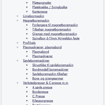
Plateavgrader
Plateknekke / Svingbukke
Kantpresse
Linjebormaskin
Magnetboremaskin
Forlengere til magnetboremaskin
Tilbehør magnetboremaskin
Gjenge med magnetboremaskin
Spiralbor 6-11mm M/weldon feste
Profilvals
Plasmaskjærer, plasmabord
Plasmabord
Plasmaskjærer
Søyleboremaskiner
Skrustikke til søyleboremaskin
Bordmodell boremaskiner
Søyleboremaskin tilbehør
Bore- og gjengearmer
Verkstedpresser & C-presse m.m
4 søyle presse
Bordpresse
C Presse
Kilesporpresse