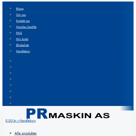
Blogg
Om oss
Kontakt oss
Hvordan bestille
FAQ
Min konto
Ønskeliste
Handlekurv
Blogg
Om oss
Kontakt oss
Hvordan bestille
FAQ
Min konto
Ønskeliste
Handlekurv
0.00
kr
Handlekurv
0
Alle produkter