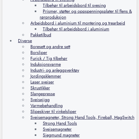
Tilbehør til arbeidsbord til svesing
Prismer, støtter og oppspenningsplater til flens &
rørproduksjon
Arbeidsbord i aluminium til montering og trearbeid
Tilbehør til arbeidsbord i aluminium
Pakketilbud
Diverse
Boresett og andre sett
Borsliper
Furick / Tig tilbehør
Induksjonsvarme
Industri- og anleggsverktøy
Jordingsklemmer
Laser sveiser
Skrustikker
Slangepresse
Sveisejigg
Varmebehandling
Slipeskiver til vinkelsliper
Sveisemagneter, Strong Hand Tools, Fireball, MagSwitch
Strong Hand Tools
Sveisemagneter
Siegmund magneter