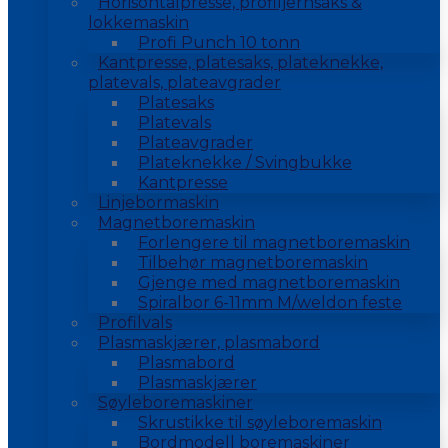
Horisontalpresse, profiljernsaks &
lokkemaskin
Profi Punch 10 tonn
Kantpresse, platesaks, plateknekke,
platevals, plateavgrader
Platesaks
Platevals
Plateavgrader
Plateknekke / Svingbukke
Kantpresse
Linjebormaskin
Magnetboremaskin
Forlengere til magnetboremaskin
Tilbehør magnetboremaskin
Gjenge med magnetboremaskin
Spiralbor 6-11mm M/weldon feste
Profilvals
Plasmaskjærer, plasmabord
Plasmabord
Plasmaskjærer
Søyleboremaskiner
Skrustikke til søyleboremaskin
Bordmodell boremaskiner