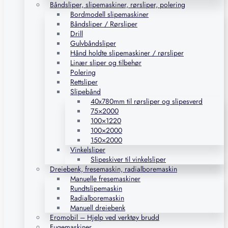
Båndsliper, slipemaskiner, rørsliper, polering
Bordmodell slipemaskiner
Båndsliper / Rørsliper
Drill
Gulvbåndsliper
Hånd holdte slipemaskiner / rørsliper
Linær sliper og tilbehør
Polering
Rettsliper
Slipebånd
40x780mm til rørsliper og slipesverd
75×2000
100×1220
100×2000
150×2000
Vinkelsliper
Slipeskiver til vinkelsliper
Dreiebenk, fresemaskin, radialboremaskin
Manuelle fresemaskiner
Rundtslipemaskin
Radialboremaskin
Manuell dreiebenk
Eromobil – Hjelp ved verktøy brudd
Fugemaskiner