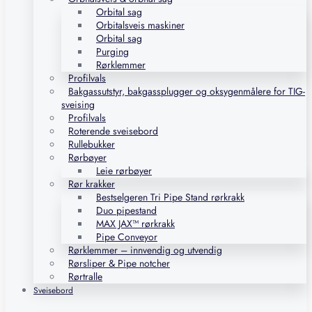
Orbital sag
Orbitalsveis maskiner
Orbital sag
Purging
Rørklemmer
Profilvals
Bakgassutstyr, bakgassplugger og oksygenmålere for TIG-
sveising
Profilvals
Roterende sveisebord
Rullebukker
Rørbøyer
Leie rørbøyer
Rør krakker
Bestselgeren Tri Pipe Stand rørkrakk
Duo pipestand
MAX JAX™ rørkrakk
Pipe Conveyor
Rørklemmer – innvendig og utvendig
Rørsliper & Pipe notcher
Rørtralle
Sveisebord