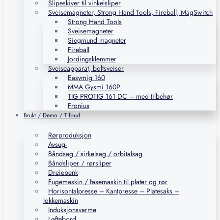
Slipeskiver til vinkelsliper
Sveisemagneter, Strong Hand Tools, Fireball, MagSwitch
Strong Hand Tools
Sveisemagneter
Siegmund magneter
Fireball
Jordingsklemmer
Sveiseapparat, boltsveiser
Easymig 160
MMA Gysmi 160P
TIG PROTIG 161 DC – med tilbehør
Fronius
Brukt / Demo / Tilbud
Rørproduksjon
Avsug-
Båndsag / sirkelsag / orbitalsag
Båndsliper / rørsliper
Dreiebenk
Fugemaskin / fasemaskin til plater og rør
Horisontalpresse – Kantpresse – Platesaks –
lokkemaskin
Induksjonsvarme
Løftebord