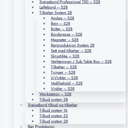
Sveisebord Professional 750 – S28
Løftebord – S28
Tilbehør System 28
Anslag – S28
Bein – S28
Bolter – S28
Bordpresse – S28
Magneter – S28
Rørproduksjon System 28
Sett med tilbehør – S28
Skrustikke – S28
Verktøyvogn / Sub Table Box – S28
Tilbehør – S28
Tvinger – S28
U-Vinkler – S28
Vedlikehold – S28
Vinkler – S28
Workstation – S28
Tilbud system 28
Sveisebord tilbud og tilbehør
Tilbud system 16
Tilbud system 22
Tilbud system 28
Rør Produksjon