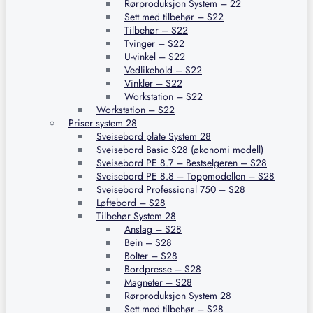
Rørproduksjon System – 22
Sett med tilbehør – S22
Tilbehør – S22
Tvinger – S22
U-vinkel – S22
Vedlikehold – S22
Vinkler – S22
Workstation – S22
Workstation – S22
Priser system 28
Sveisebord plate System 28
Sveisebord Basic S28 (økonomi modell)
Sveisebord PE 8.7 – Bestselgeren – S28
Sveisebord PE 8.8 – Toppmodellen – S28
Sveisebord Professional 750 – S28
Løftebord – S28
Tilbehør System 28
Anslag – S28
Bein – S28
Bolter – S28
Bordpresse – S28
Magneter – S28
Rørproduksjon System 28
Sett med tilbehør – S28