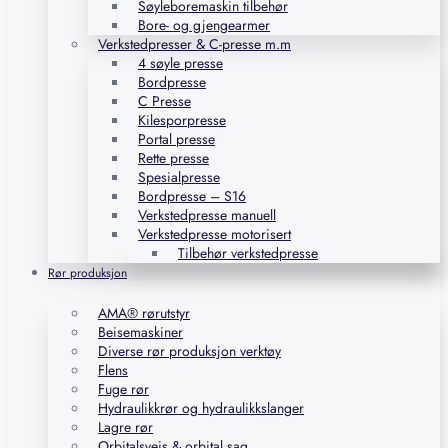
Søyleboremaskin tilbehør
Bore- og gjengearmer
Verkstedpresser & C-presse m.m
4 søyle presse
Bordpresse
C Presse
Kilesporpresse
Portal presse
Rette presse
Spesialpresse
Bordpresse – S16
Verkstedpresse manuell
Verkstedpresse motorisert
Tilbehør verkstedpresse
Rør produksjon
AMA® rørutstyr
Beisemaskiner
Diverse rør produksjon verktøy
Flens
Fuge rør
Hydraulikkrør og hydraulikkslanger
Lagre rør
Orbitalsveis & orbital sag