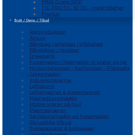
MMA Gysmi 160P
TIG PROTIG 161 DC – med tilbehør
Fronius
Brukt / Demo / Tilbud
Rørproduksjon
Avsug-
Båndsag / sirkelsag / orbitalsag
Båndsliper / rørsliper
Dreiebenk
Fugemaskin / fasemaskin til plater og rør
Horisontalpresse – Kantpresse – Platesaks
– lokkemaskin
Induksjonsvarme
Løftebord
Løftemagnet & sveisemagnet
Magnetboremaskin
Mobile kraner på hjul
Plasmaskjærer-
Søyleboremaskin og fresemaskin
Skrustikke tilbud
Sveiseapparat & boltsveiser
Verkstedpresse