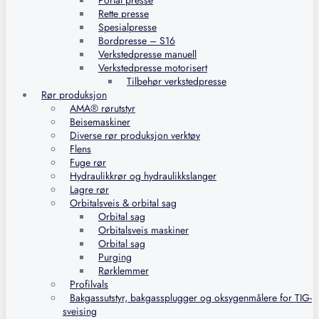
Portal presse
Rette presse
Spesialpresse
Bordpresse – S16
Verkstedpresse manuell
Verkstedpresse motorisert
Tilbehør verkstedpresse
Rør produksjon
AMA® rørutstyr
Beisemaskiner
Diverse rør produksjon verktøy
Flens
Fuge rør
Hydraulikkrør og hydraulikkslanger
Lagre rør
Orbitalsveis & orbital sag
Orbital sag
Orbitalsveis maskiner
Orbital sag
Purging
Rørklemmer
Profilvals
Bakgassutstyr, bakgassplugger og oksygenmålere for TIG-
sveising