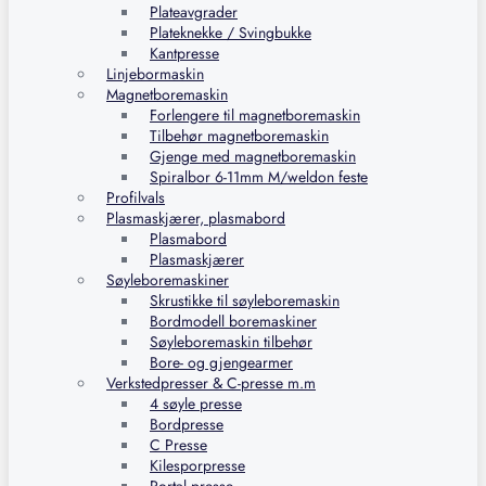
Plateavgrader
Plateknekke / Svingbukke
Kantpresse
Linjebormaskin
Magnetboremaskin
Forlengere til magnetboremaskin
Tilbehør magnetboremaskin
Gjenge med magnetboremaskin
Spiralbor 6-11mm M/weldon feste
Profilvals
Plasmaskjærer, plasmabord
Plasmabord
Plasmaskjærer
Søyleboremaskiner
Skrustikke til søyleboremaskin
Bordmodell boremaskiner
Søyleboremaskin tilbehør
Bore- og gjengearmer
Verkstedpresser & C-presse m.m
4 søyle presse
Bordpresse
C Presse
Kilesporpresse