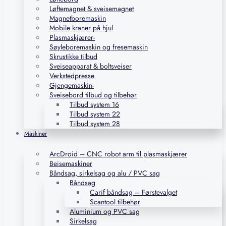
Løftemagnet & sveisemagnet
Magnetboremaskin
Mobile kraner på hjul
Plasmaskjærer-
Søyleboremaskin og fresemaskin
Skrustikke tilbud
Sveiseapparat & boltsveiser
Verkstedpresse
Gjengemaskin-
Sveisebord tilbud og tilbehør
Tilbud system 16
Tilbud system 22
Tilbud system 28
Maskiner
ArcDroid – CNC robot arm til plasmaskjærer
Beisemaskiner
Båndsag, sirkelsag og alu / PVC sag
Båndsag
Carif båndsag – Førstevalget
Scantool tilbehør
Aluminium og PVC sag
Sirkelsag