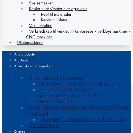
Sveisemasker
Reoler til rør/materialer og plater
Reol til materialer
Reoler til plater
Vakuumløfter
Verkstedskap til verktøy til kantpresse / verktøysmaskiner /
CNC maskiner
Utleiemaskiner
Alle produkter
ArcDroid
Arbeidsbord / Sveisebord
Arbeidsbord til sveising
Tilbehør til arbeidsbord til svesing
Prismer, støtter og
oppspenningsplater til flens &
rørproduksjon
Arbeidsbord i aluminium til montering og
trearbeid
Tilbehør til arbeidsbord i aluminium
Pakketilbud
Diverse