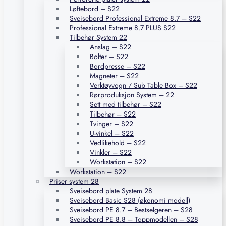
Løftebord – S22
Sveisebord Professional Extreme 8.7 – S22
Professional Extreme 8.7 PLUS S22
Tilbehør System 22
Anslag – S22
Bolter – S22
Bordpresse – S22
Magneter – S22
Verktøyvogn / Sub Table Box – S22
Rørproduksjon System – 22
Sett med tilbehør – S22
Tilbehør – S22
Tvinger – S22
U-vinkel – S22
Vedlikehold – S22
Vinkler – S22
Workstation – S22
Workstation – S22
Priser system 28
Sveisebord plate System 28
Sveisebord Basic S28 (økonomi modell)
Sveisebord PE 8.7 – Bestselgeren – S28
Sveisebord PE 8.8 – Toppmodellen – S28