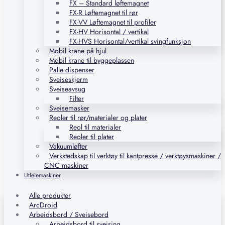
FX – Standard løftemagnet
FX-R Løftemagnet til rør
FX-VV Løftemagnet til profiler
FX-HV Horisontal / vertikal
FX-HVS Horisontal/vertikal svingfunksjon
Mobil krane på hjul
Mobil krane til byggeplassen
Palle dispenser
Sveiseskjerm
Sveiseavsug
Filter
Sveisemasker
Reoler til rør/materialer og plater
Reol til materialer
Reoler til plater
Vakuumløfter
Verkstedskap til verktøy til kantpresse / verktøysmaskiner /
CNC maskiner
Utleiemaskiner
Alle produkter
ArcDroid
Arbeidsbord / Sveisebord
Arbeidsbord til sveising