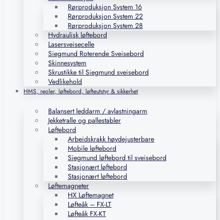
Rørproduksjon System 16
Rørproduksjon System 22
Rørproduksjon System 28
Hydraulisk løftebord
Lasersveisecelle
Siegmund Roterende Sveisebord
Skinnesystem
Skrustikke til Siegmund sveisebord
Vedlikehold
HMS, reoler, løftebord, løfteutstyr & sikkerhet
Balansert leddarm / avlastningarm
Jekketralle og pallestabler
Løftebord
Arbeidskrakk høydejusterbare
Mobile løftebord
Siegmund løftebord til sveisebord
Stasjonært løftebord
Stasjonært løftebord
Løftemagneter
HX Løftemagnet
Løfteåk – FX-LT
Løfteåk FX-KT