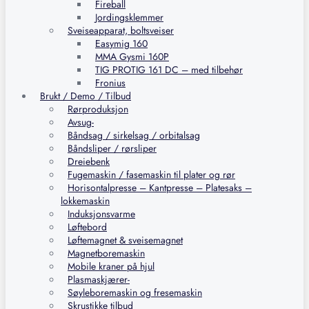
Fireball
Jordingsklemmer
Sveiseapparat, boltsveiser
Easymig 160
MMA Gysmi 160P
TIG PROTIG 161 DC – med tilbehør
Fronius
Brukt / Demo / Tilbud
Rørproduksjon
Avsug-
Båndsag / sirkelsag / orbitalsag
Båndsliper / rørsliper
Dreiebenk
Fugemaskin / fasemaskin til plater og rør
Horisontalpresse – Kantpresse – Platesaks –
lokkemaskin
Induksjonsvarme
Løftebord
Løftemagnet & sveisemagnet
Magnetboremaskin
Mobile kraner på hjul
Plasmaskjærer-
Søyleboremaskin og fresemaskin
Skrustikke tilbud