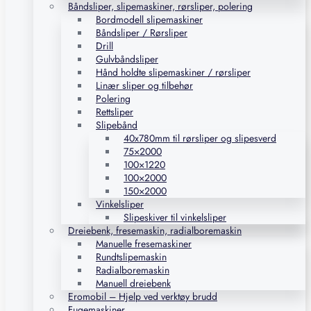
Båndsliper, slipemaskiner, rørsliper, polering
Bordmodell slipemaskiner
Båndsliper / Rørsliper
Drill
Gulvbåndsliper
Hånd holdte slipemaskiner / rørsliper
Linær sliper og tilbehør
Polering
Rettsliper
Slipebånd
40x780mm til rørsliper og slipesverd
75×2000
100×1220
100×2000
150×2000
Vinkelsliper
Slipeskiver til vinkelsliper
Dreiebenk, fresemaskin, radialboremaskin
Manuelle fresemaskiner
Rundtslipemaskin
Radialboremaskin
Manuell dreiebenk
Eromobil – Hjelp ved verktøy brudd
Fugemaskiner