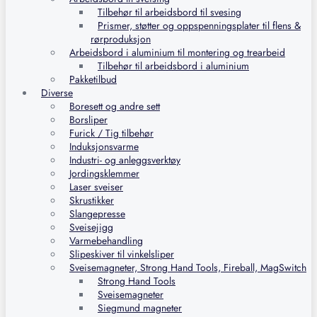
Tilbehør til arbeidsbord til svesing
Prismer, støtter og oppspenningsplater til flens &
rørproduksjon
Arbeidsbord i aluminium til montering og trearbeid
Tilbehør til arbeidsbord i aluminium
Pakketilbud
Diverse
Boresett og andre sett
Borsliper
Furick / Tig tilbehør
Induksjonsvarme
Industri- og anleggsverktøy
Jordingsklemmer
Laser sveiser
Skrustikker
Slangepresse
Sveisejigg
Varmebehandling
Slipeskiver til vinkelsliper
Sveisemagneter, Strong Hand Tools, Fireball, MagSwitch
Strong Hand Tools
Sveisemagneter
Siegmund magneter