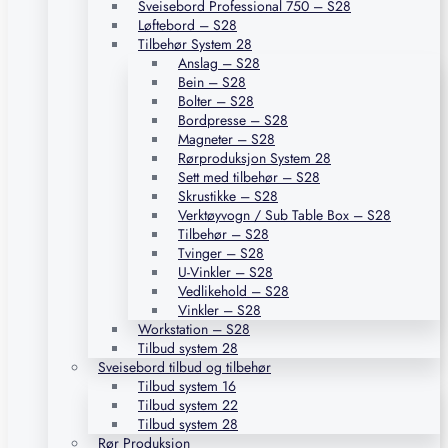
Sveisebord Professional 750 – S28
Løftebord – S28
Tilbehør System 28
Anslag – S28
Bein – S28
Bolter – S28
Bordpresse – S28
Magneter – S28
Rørproduksjon System 28
Sett med tilbehør – S28
Skrustikke – S28
Verktøyvogn / Sub Table Box – S28
Tilbehør – S28
Tvinger – S28
U-Vinkler – S28
Vedlikehold – S28
Vinkler – S28
Workstation – S28
Tilbud system 28
Sveisebord tilbud og tilbehør
Tilbud system 16
Tilbud system 22
Tilbud system 28
Rør Produksjon