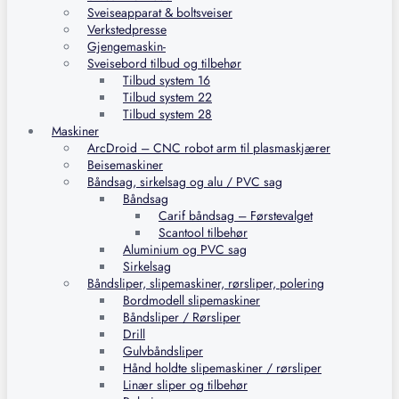
Sveiseapparat & boltsveiser
Verkstedpresse
Gjengemaskin-
Sveisebord tilbud og tilbehør
Tilbud system 16
Tilbud system 22
Tilbud system 28
Maskiner
ArcDroid – CNC robot arm til plasmaskjærer
Beisemaskiner
Båndsag, sirkelsag og alu / PVC sag
Båndsag
Carif båndsag – Førstevalget
Scantool tilbehør
Aluminium og PVC sag
Sirkelsag
Båndsliper, slipemaskiner, rørsliper, polering
Bordmodell slipemaskiner
Båndsliper / Rørsliper
Drill
Gulvbåndsliper
Hånd holdte slipemaskiner / rørsliper
Linær sliper og tilbehør