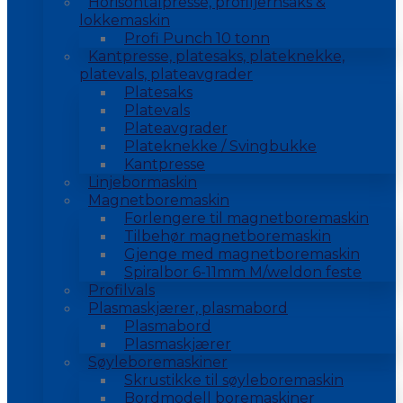
Horisontalpresse, profiljernsaks &
lokkemaskin
Profi Punch 10 tonn
Kantpresse, platesaks, plateknekke,
platevals, plateavgrader
Platesaks
Platevals
Plateavgrader
Plateknekke / Svingbukke
Kantpresse
Linjebormaskin
Magnetboremaskin
Forlengere til magnetboremaskin
Tilbehør magnetboremaskin
Gjenge med magnetboremaskin
Spiralbor 6-11mm M/weldon feste
Profilvals
Plasmaskjærer, plasmabord
Plasmabord
Plasmaskjærer
Søyleboremaskiner
Skrustikke til søyleboremaskin
Bordmodell boremaskiner