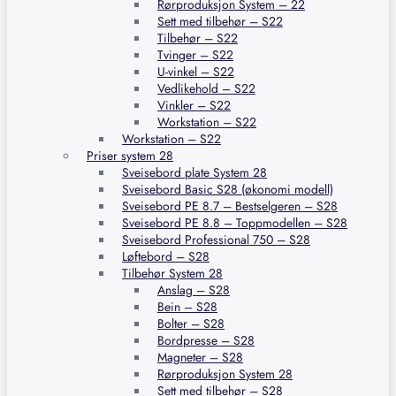
Rørproduksjon System – 22
Sett med tilbehør – S22
Tilbehør – S22
Tvinger – S22
U-vinkel – S22
Vedlikehold – S22
Vinkler – S22
Workstation – S22
Workstation – S22
Priser system 28
Sveisebord plate System 28
Sveisebord Basic S28 (økonomi modell)
Sveisebord PE 8.7 – Bestselgeren – S28
Sveisebord PE 8.8 – Toppmodellen – S28
Sveisebord Professional 750 – S28
Løftebord – S28
Tilbehør System 28
Anslag – S28
Bein – S28
Bolter – S28
Bordpresse – S28
Magneter – S28
Rørproduksjon System 28
Sett med tilbehør – S28