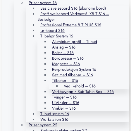
Priser system 16
Basic sveisebord S16 (økonomi bord)
Proff sveisebord Verktøystål X8.7 S16 –
Bestselger
Professional Extreme 8.7 PLUS S16
Løftebord S16
Tilbehør System 16
Aluminium profil – Tilbud
Anslag – S16
Bolter – S16
Bordpresse – S16
Magneter – S16
Rørproduksjon System 16
Sett med tilbehør – S16
Tilbehør – S16
Vedlikehold – S16
Verktøyvogn / Sub Table Box – S16
Tvinger – S16
U-Vinkler – S16
Vinkler – S16
Tilbud system 16
Workstation S16
Priser system 22
Perforerte plater system 22