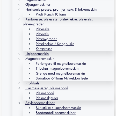
Gjengemaskiner
Horisontalpresse, profiljernsaks & lokkemaskin
Profi Punch 10 tonn
Kantpresse, platesaks, plateknekke, platevals,
plateavgrader
Platesaks
Platevals
Plateavgrader
Plateknekke / Svingbukke
Kantpresse
Linjebormaskin
Magnetboremaskin
Forlengere til magnetboremaskin
Tilbehør magnetboremaskin
Gjenge med magnetboremaskin
Spiralbor 6-11mm M/weldon feste
Profilvals
Plasmaskjærer, plasmabord
Plasmabord
Plasmaskjærer
Søyleboremaskiner
Skrustikke til søyleboremaskin
Bordmodell boremaskiner