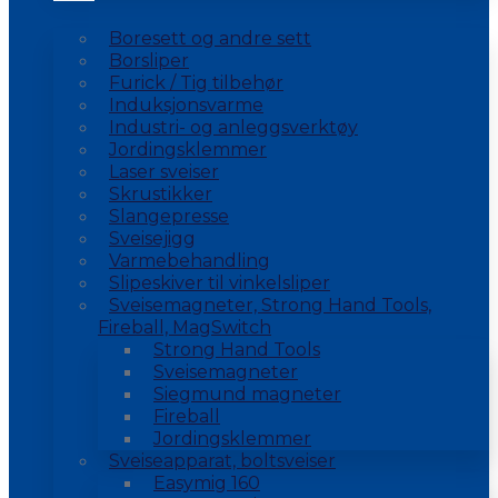
Boresett og andre sett
Borsliper
Furick / Tig tilbehør
Induksjonsvarme
Industri- og anleggsverktøy
Jordingsklemmer
Laser sveiser
Skrustikker
Slangepresse
Sveisejigg
Varmebehandling
Slipeskiver til vinkelsliper
Sveisemagneter, Strong Hand Tools,
Fireball, MagSwitch
Strong Hand Tools
Sveisemagneter
Siegmund magneter
Fireball
Jordingsklemmer
Sveiseapparat, boltsveiser
Easymig 160