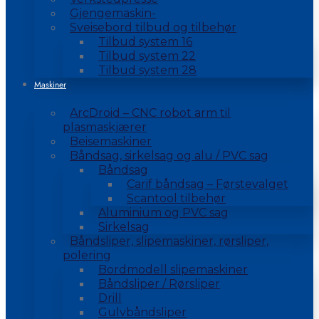
Gjengemaskin-
Sveisebord tilbud og tilbehør
Tilbud system 16
Tilbud system 22
Tilbud system 28
Maskiner
ArcDroid – CNC robot arm til
plasmaskjærer
Beisemaskiner
Båndsag, sirkelsag og alu / PVC sag
Båndsag
Carif båndsag – Førstevalget
Scantool tilbehør
Aluminium og PVC sag
Sirkelsag
Båndsliper, slipemaskiner, rørsliper,
polering
Bordmodell slipemaskiner
Båndsliper / Rørsliper
Drill
Gulvbåndsliper