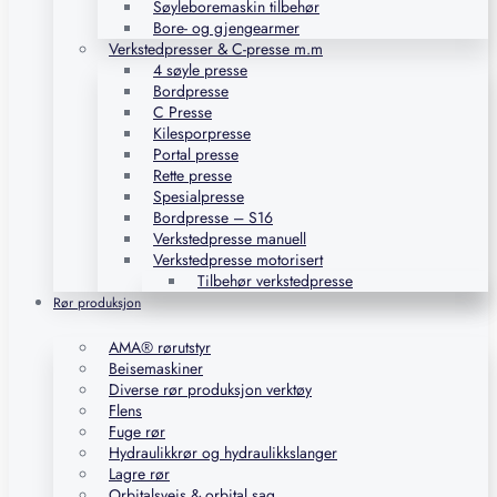
Søyleboremaskin tilbehør
Bore- og gjengearmer
Verkstedpresser & C-presse m.m
4 søyle presse
Bordpresse
C Presse
Kilesporpresse
Portal presse
Rette presse
Spesialpresse
Bordpresse – S16
Verkstedpresse manuell
Verkstedpresse motorisert
Tilbehør verkstedpresse
Rør produksjon
AMA® rørutstyr
Beisemaskiner
Diverse rør produksjon verktøy
Flens
Fuge rør
Hydraulikkrør og hydraulikkslanger
Lagre rør
Orbitalsveis & orbital sag