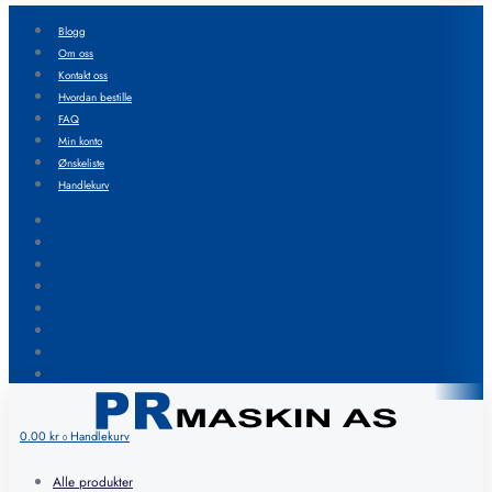
Blogg
Om oss
Kontakt oss
Hvordan bestille
FAQ
Min konto
Ønskeliste
Handlekurv
Blogg
Om oss
Kontakt oss
Hvordan bestille
FAQ
Min konto
Ønskeliste
Handlekurv
0.00
kr
Handlekurv
0
Alle produkter