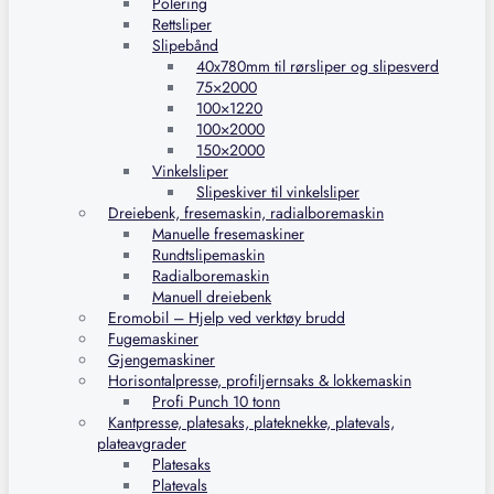
Polering
Rettsliper
Slipebånd
40x780mm til rørsliper og slipesverd
75×2000
100×1220
100×2000
150×2000
Vinkelsliper
Slipeskiver til vinkelsliper
Dreiebenk, fresemaskin, radialboremaskin
Manuelle fresemaskiner
Rundtslipemaskin
Radialboremaskin
Manuell dreiebenk
Eromobil – Hjelp ved verktøy brudd
Fugemaskiner
Gjengemaskiner
Horisontalpresse, profiljernsaks & lokkemaskin
Profi Punch 10 tonn
Kantpresse, platesaks, plateknekke, platevals,
plateavgrader
Platesaks
Platevals