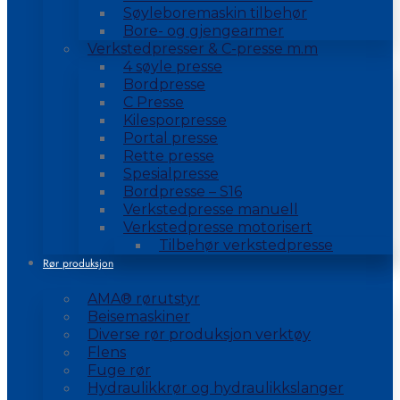
Søyleboremaskin tilbehør
Bore- og gjengearmer
Verkstedpresser & C-presse m.m
4 søyle presse
Bordpresse
C Presse
Kilesporpresse
Portal presse
Rette presse
Spesialpresse
Bordpresse – S16
Verkstedpresse manuell
Verkstedpresse motorisert
Tilbehør verkstedpresse
Rør produksjon
AMA® rørutstyr
Beisemaskiner
Diverse rør produksjon verktøy
Flens
Fuge rør
Hydraulikkrør og hydraulikkslanger