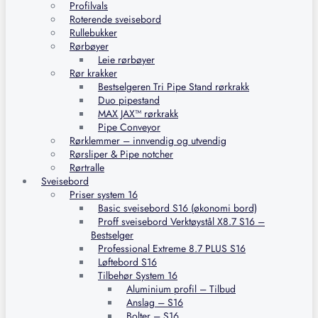
Profilvals
Roterende sveisebord
Rullebukker
Rørbøyer
Leie rørbøyer
Rør krakker
Bestselgeren Tri Pipe Stand rørkrakk
Duo pipestand
MAX JAX™ rørkrakk
Pipe Conveyor
Rørklemmer – innvendig og utvendig
Rørsliper & Pipe notcher
Rørtralle
Sveisebord
Priser system 16
Basic sveisebord S16 (økonomi bord)
Proff sveisebord Verktøystål X8.7 S16 –
Bestselger
Professional Extreme 8.7 PLUS S16
Løftebord S16
Tilbehør System 16
Aluminium profil – Tilbud
Anslag – S16
Bolter – S16