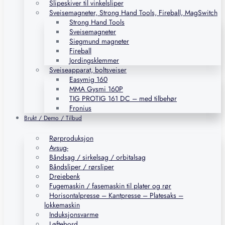
Slipeskiver til vinkelsliper
Sveisemagneter, Strong Hand Tools, Fireball, MagSwitch
Strong Hand Tools
Sveisemagneter
Siegmund magneter
Fireball
Jordingsklemmer
Sveiseapparat, boltsveiser
Easymig 160
MMA Gysmi 160P
TIG PROTIG 161 DC – med tilbehør
Fronius
Brukt / Demo / Tilbud
Rørproduksjon
Avsug-
Båndsag / sirkelsag / orbitalsag
Båndsliper / rørsliper
Dreiebenk
Fugemaskin / fasemaskin til plater og rør
Horisontalpresse – Kantpresse – Platesaks –
lokkemaskin
Induksjonsvarme
Løftebord