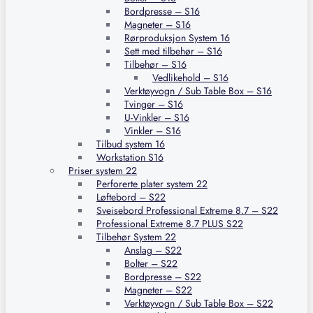
Bordpresse – S16
Magneter – S16
Rørproduksjon System 16
Sett med tilbehør – S16
Tilbehør – S16
Vedlikehold – S16
Verktøyvogn / Sub Table Box – S16
Tvinger – S16
U-Vinkler – S16
Vinkler – S16
Tilbud system 16
Workstation S16
Priser system 22
Perforerte plater system 22
Løftebord – S22
Sveisebord Professional Extreme 8.7 – S22
Professional Extreme 8.7 PLUS S22
Tilbehør System 22
Anslag – S22
Bolter – S22
Bordpresse – S22
Magneter – S22
Verktøyvogn / Sub Table Box – S22