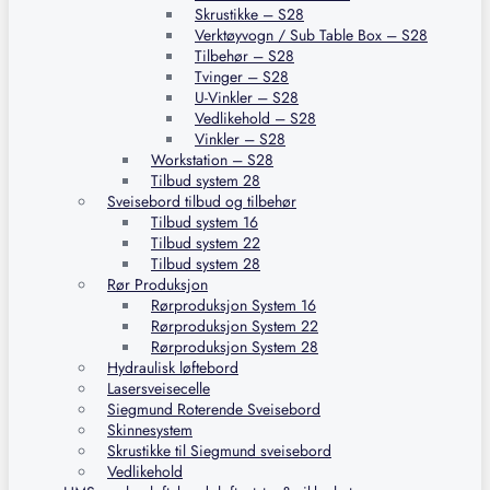
Skrustikke – S28
Verktøyvogn / Sub Table Box – S28
Tilbehør – S28
Tvinger – S28
U-Vinkler – S28
Vedlikehold – S28
Vinkler – S28
Workstation – S28
Tilbud system 28
Sveisebord tilbud og tilbehør
Tilbud system 16
Tilbud system 22
Tilbud system 28
Rør Produksjon
Rørproduksjon System 16
Rørproduksjon System 22
Rørproduksjon System 28
Hydraulisk løftebord
Lasersveisecelle
Siegmund Roterende Sveisebord
Skinnesystem
Skrustikke til Siegmund sveisebord
Vedlikehold