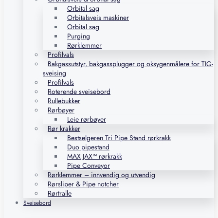
Orbital sag
Orbitalsveis maskiner
Orbital sag
Purging
Rørklemmer
Profilvals
Bakgassutstyr, bakgassplugger og oksygenmålere for TIG-
sveising
Profilvals
Roterende sveisebord
Rullebukker
Rørbøyer
Leie rørbøyer
Rør krakker
Bestselgeren Tri Pipe Stand rørkrakk
Duo pipestand
MAX JAX™ rørkrakk
Pipe Conveyor
Rørklemmer – innvendig og utvendig
Rørsliper & Pipe notcher
Rørtralle
Sveisebord