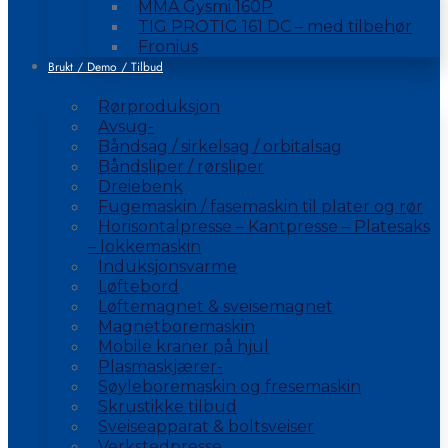
MMA Gysmi 160P
TIG PROTIG 161 DC – med tilbehør
Fronius
Brukt / Demo / Tilbud
Rørproduksjon
Avsug-
Båndsag / sirkelsag / orbitalsag
Båndsliper / rørsliper
Dreiebenk
Fugemaskin / fasemaskin til plater og rør
Horisontalpresse – Kantpresse – Platesaks
– lokkemaskin
Induksjonsvarme
Løftebord
Løftemagnet & sveisemagnet
Magnetboremaskin
Mobile kraner på hjul
Plasmaskjærer-
Søyleboremaskin og fresemaskin
Skrustikke tilbud
Sveiseapparat & boltsveiser
Verkstedpresse