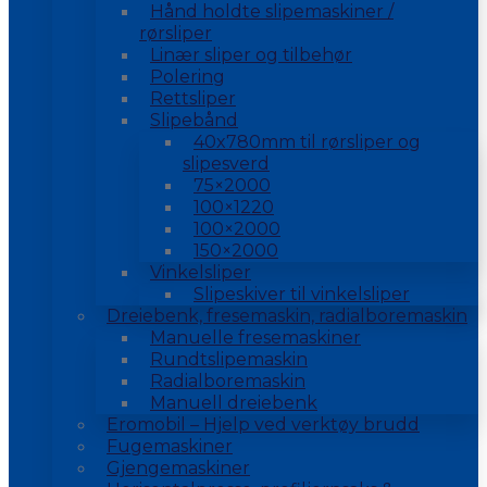
Hånd holdte slipemaskiner /
rørsliper
Linær sliper og tilbehør
Polering
Rettsliper
Slipebånd
40x780mm til rørsliper og
slipesverd
75×2000
100×1220
100×2000
150×2000
Vinkelsliper
Slipeskiver til vinkelsliper
Dreiebenk, fresemaskin, radialboremaskin
Manuelle fresemaskiner
Rundtslipemaskin
Radialboremaskin
Manuell dreiebenk
Eromobil – Hjelp ved verktøy brudd
Fugemaskiner
Gjengemaskiner