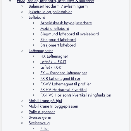
HMS, reoler, løftebord, løfteutstyr & sikkerhet
Balansert leddarm / avlastningarm
Jekketralle og pallestabler
Løftebord
Arbeidskrakk høydejusterbare
Mobile løftebord
Siegmund løftebord til sveisebord
Stasjonært løftebord
Stasjonært løftebord
Løftemagneter
HX Løftemagnet
Løfteåk – FX-LT
Løfteåk FX-KT
FX – Standard løftemagnet
FX-R Løftemagnet til rør
FX-VV Løftemagnet til profiler
FX-HV Horisontal / vertikal
FX-HVS Horisontal/vertikal svingfunksjon
Mobil krane på hjul
Mobil krane til byggeplassen
Palle dispenser
Sveiseskjerm
Sveiseavsug
Filter