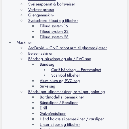
Sveiseapparat & boltsveiser
Verkstedpresse
Gjengemaskin-
Sveisebord tilbud og tilbehør
Tilbud system 16
Tilbud system 22
Tilbud system 28
Maskiner
ArcDroid – CNC robot arm til plasmaskjærer
Beisemaskiner
Båndsag, sirkelsag og alu / PVC sag
Båndsag
Carif båndsag – Førstevalget
Scantool tilbehør
Aluminium og PVC sag
Sirkelsag
Båndsliper, slipemaskiner, rørsliper, polering
Bordmodell slipemaskiner
Båndsliper / Rørsliper
Drill
Gulvbåndsliper
Hånd holdte slipemaskiner / rørsliper
Linær sliper og tilbehør