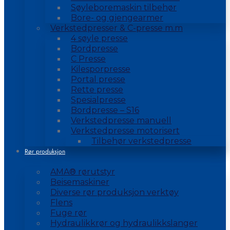
Søyleboremaskin tilbehør
Bore- og gjengearmer
Verkstedpresser & C-presse m.m
4 søyle presse
Bordpresse
C Presse
Kilesporpresse
Portal presse
Rette presse
Spesialpresse
Bordpresse – S16
Verkstedpresse manuell
Verkstedpresse motorisert
Tilbehør verkstedpresse
Rør produksjon
AMA® rørutstyr
Beisemaskiner
Diverse rør produksjon verktøy
Flens
Fuge rør
Hydraulikkrør og hydraulikkslanger