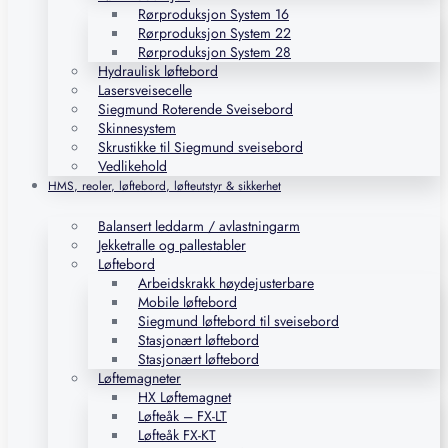
Rørproduksjon System 16
Rørproduksjon System 22
Rørproduksjon System 28
Hydraulisk løftebord
Lasersveisecelle
Siegmund Roterende Sveisebord
Skinnesystem
Skrustikke til Siegmund sveisebord
Vedlikehold
HMS, reoler, løftebord, løfteutstyr & sikkerhet
Balansert leddarm / avlastningarm
Jekketralle og pallestabler
Løftebord
Arbeidskrakk høydejusterbare
Mobile løftebord
Siegmund løftebord til sveisebord
Stasjonært løftebord
Stasjonært løftebord
Løftemagneter
HX Løftemagnet
Løfteåk – FX-LT
Løfteåk FX-KT