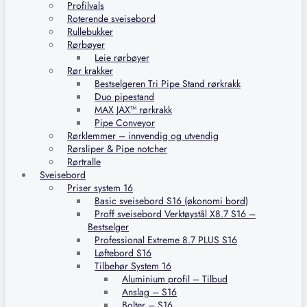
Profilvals
Roterende sveisebord
Rullebukker
Rørbøyer
Leie rørbøyer
Rør krakker
Bestselgeren Tri Pipe Stand rørkrakk
Duo pipestand
MAX JAX™ rørkrakk
Pipe Conveyor
Rørklemmer – innvendig og utvendig
Rørsliper & Pipe notcher
Rørtralle
Sveisebord
Priser system 16
Basic sveisebord S16 (økonomi bord)
Proff sveisebord Verktøystål X8.7 S16 –
Bestselger
Professional Extreme 8.7 PLUS S16
Løftebord S16
Tilbehør System 16
Aluminium profil – Tilbud
Anslag – S16
Bolter – S16