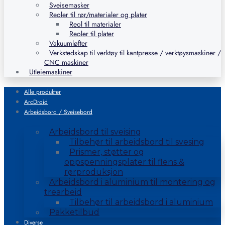
Sveisemasker
Reoler til rør/materialer og plater
Reol til materialer
Reoler til plater
Vakuumløfter
Verkstedskap til verktøy til kantpresse / verktøysmaskiner /
CNC maskiner
Utleiemaskiner
Alle produkter
ArcDroid
Arbeidsbord / Sveisebord
Arbeidsbord til sveising
Tilbehør til arbeidsbord til svesing
Prismer, støtter og
oppspenningsplater til flens &
rørproduksjon
Arbeidsbord i aluminium til montering og
trearbeid
Tilbehør til arbeidsbord i aluminium
Pakketilbud
Diverse