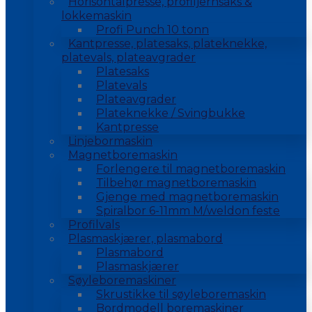
Horisontalpresse, profiljernsaks &
lokkemaskin
Profi Punch 10 tonn
Kantpresse, platesaks, plateknekke,
platevals, plateavgrader
Platesaks
Platevals
Plateavgrader
Plateknekke / Svingbukke
Kantpresse
Linjebormaskin
Magnetboremaskin
Forlengere til magnetboremaskin
Tilbehør magnetboremaskin
Gjenge med magnetboremaskin
Spiralbor 6-11mm M/weldon feste
Profilvals
Plasmaskjærer, plasmabord
Plasmabord
Plasmaskjærer
Søyleboremaskiner
Skrustikke til søyleboremaskin
Bordmodell boremaskiner