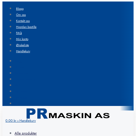
Blogg
Om oss
Kontakt oss
Hvordan bestille
FAQ
Min konto
Ønskeliste
Handlekurv
Blogg
Om oss
Kontakt oss
Hvordan bestille
FAQ
Min konto
Ønskeliste
Handlekurv
0.00
kr
Handlekurv
0
Alle produkter