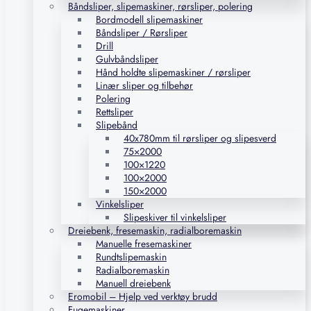
Båndsliper, slipemaskiner, rørsliper, polering
Bordmodell slipemaskiner
Båndsliper / Rørsliper
Drill
Gulvbåndsliper
Hånd holdte slipemaskiner / rørsliper
Linær sliper og tilbehør
Polering
Rettsliper
Slipebånd
40x780mm til rørsliper og slipesverd
75×2000
100×1220
100×2000
150×2000
Vinkelsliper
Slipeskiver til vinkelsliper
Dreiebenk, fresemaskin, radialboremaskin
Manuelle fresemaskiner
Rundtslipemaskin
Radialboremaskin
Manuell dreiebenk
Eromobil – Hjelp ved verktøy brudd
Fugemaskiner