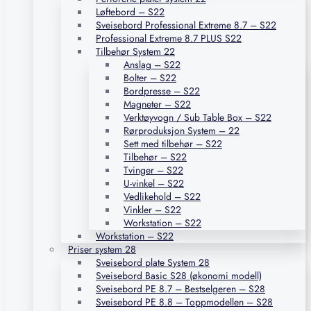
Løftebord – S22
Sveisebord Professional Extreme 8.7 – S22
Professional Extreme 8.7 PLUS S22
Tilbehør System 22
Anslag – S22
Bolter – S22
Bordpresse – S22
Magneter – S22
Verktøyvogn / Sub Table Box – S22
Rørproduksjon System – 22
Sett med tilbehør – S22
Tilbehør – S22
Tvinger – S22
U-vinkel – S22
Vedlikehold – S22
Vinkler – S22
Workstation – S22
Workstation – S22
Priser system 28
Sveisebord plate System 28
Sveisebord Basic S28 (økonomi modell)
Sveisebord PE 8.7 – Bestselgeren – S28
Sveisebord PE 8.8 – Toppmodellen – S28