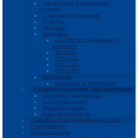
Hånd holdte slipemaskiner /
rørsliper
Linær sliper og tilbehør
Polering
Rettsliper
Slipebånd
40x780mm til rørsliper og
slipesverd
75×2000
100×1220
100×2000
150×2000
Vinkelsliper
Slipeskiver til vinkelsliper
Dreiebenk, fresemaskin, radialboremaskin
Manuelle fresemaskiner
Rundtslipemaskin
Radialboremaskin
Manuell dreiebenk
Eromobil – Hjelp ved verktøy brudd
Fugemaskiner
Gjengemaskiner