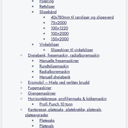
Polering
Rettsliper
Slipebånd
40x780mm til rørsliper og slipesverd
75×2000
100×1220
100×2000
150×2000
Vinkelsliper
Slipeskiver til vinkelsliper
Dreiebenk, fresemaskin, radialboremaskin
Manuelle fresemaskiner
Rundtslipemaskin
Radialboremaskin
Manuell dreiebenk
Eromobil – Hjelp ved verktøy brudd
Fugemaskiner
Gjengemaskiner
Horisontalpresse, profiljernsaks & lokkemaskin
Profi Punch 10 tonn
Kantpresse, platesaks, plateknekke, platevals,
plateavgrader
Platesaks
Platevals