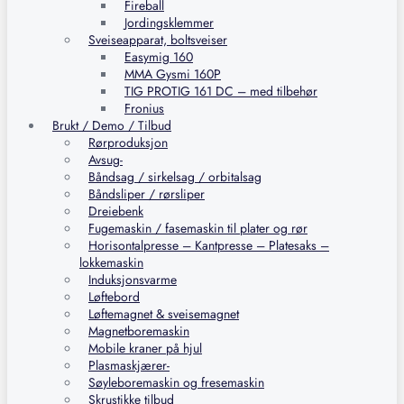
Fireball
Jordingsklemmer
Sveiseapparat, boltsveiser
Easymig 160
MMA Gysmi 160P
TIG PROTIG 161 DC – med tilbehør
Fronius
Brukt / Demo / Tilbud
Rørproduksjon
Avsug-
Båndsag / sirkelsag / orbitalsag
Båndsliper / rørsliper
Dreiebenk
Fugemaskin / fasemaskin til plater og rør
Horisontalpresse – Kantpresse – Platesaks –
lokkemaskin
Induksjonsvarme
Løftebord
Løftemagnet & sveisemagnet
Magnetboremaskin
Mobile kraner på hjul
Plasmaskjærer-
Søyleboremaskin og fresemaskin
Skrustikke tilbud