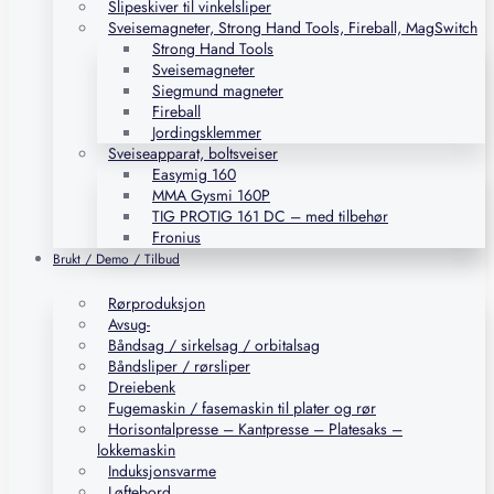
Slipeskiver til vinkelsliper
Sveisemagneter, Strong Hand Tools, Fireball, MagSwitch
Strong Hand Tools
Sveisemagneter
Siegmund magneter
Fireball
Jordingsklemmer
Sveiseapparat, boltsveiser
Easymig 160
MMA Gysmi 160P
TIG PROTIG 161 DC – med tilbehør
Fronius
Brukt / Demo / Tilbud
Rørproduksjon
Avsug-
Båndsag / sirkelsag / orbitalsag
Båndsliper / rørsliper
Dreiebenk
Fugemaskin / fasemaskin til plater og rør
Horisontalpresse – Kantpresse – Platesaks –
lokkemaskin
Induksjonsvarme
Løftebord