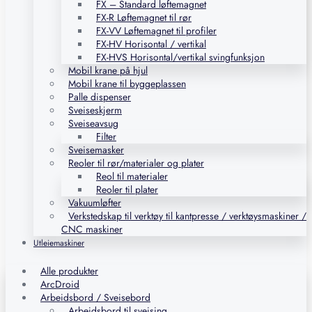
FX – Standard løftemagnet
FX-R Løftemagnet til rør
FX-VV Løftemagnet til profiler
FX-HV Horisontal / vertikal
FX-HVS Horisontal/vertikal svingfunksjon
Mobil krane på hjul
Mobil krane til byggeplassen
Palle dispenser
Sveiseskjerm
Sveiseavsug
Filter
Sveisemasker
Reoler til rør/materialer og plater
Reol til materialer
Reoler til plater
Vakuumløfter
Verkstedskap til verktøy til kantpresse / verktøysmaskiner /
CNC maskiner
Utleiemaskiner
Alle produkter
ArcDroid
Arbeidsbord / Sveisebord
Arbeidsbord til sveising