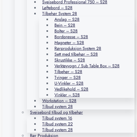
Sveisebord Professional 750 – S28
Løftebord – S28
Tilbehør System 28
Anslag – S28
Bein – S28
Bolter – S28
Bordpresse – S28
Magneter – S28
Rørproduksjon System 28
Sett med tilbehør – S28
Skrustikke – S28
Verktøyvogn / Sub Table Box – S28
Tilbehør – S28
Tvinger – S28
U-Vinkler – S28
Vedlikehold – S28
Vinkler – S28
Workstation – S28
Tilbud system 28
Sveisebord tilbud og tilbehør
Tilbud system 16
Tilbud system 22
Tilbud system 28
Rør Produksjon