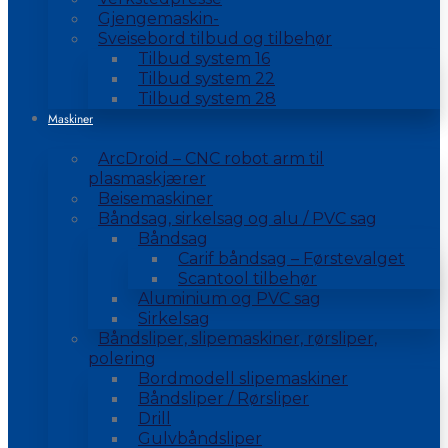
Gjengemaskin-
Sveisebord tilbud og tilbehør
Tilbud system 16
Tilbud system 22
Tilbud system 28
Maskiner
ArcDroid – CNC robot arm til
plasmaskjærer
Beisemaskiner
Båndsag, sirkelsag og alu / PVC sag
Båndsag
Carif båndsag – Førstevalget
Scantool tilbehør
Aluminium og PVC sag
Sirkelsag
Båndsliper, slipemaskiner, rørsliper,
polering
Bordmodell slipemaskiner
Båndsliper / Rørsliper
Drill
Gulvbåndsliper