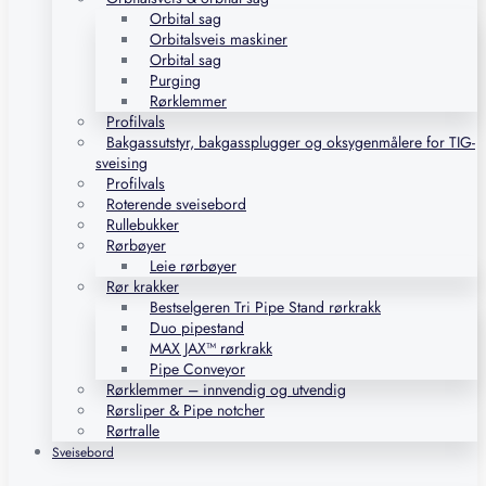
Orbital sag
Orbitalsveis maskiner
Orbital sag
Purging
Rørklemmer
Profilvals
Bakgassutstyr, bakgassplugger og oksygenmålere for TIG-
sveising
Profilvals
Roterende sveisebord
Rullebukker
Rørbøyer
Leie rørbøyer
Rør krakker
Bestselgeren Tri Pipe Stand rørkrakk
Duo pipestand
MAX JAX™ rørkrakk
Pipe Conveyor
Rørklemmer – innvendig og utvendig
Rørsliper & Pipe notcher
Rørtralle
Sveisebord