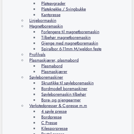
Plateavgrader
Plateknekke / Svingbukke
Kantpresse
Linjebormaskin
Magnetboremaskin
Forlengere til magnetboremaskin
Tilbehør magnetboremaskin
Gjenge med magnetboremaskin
Spiralbor 6-11mm M/weldon feste
Profilvals
Plasmaskjærer, plasmabord
Plasmabord
Plasmaskjærer
Søyleboremaskiner
Skrustikke til søyleboremaskin
Bordmodell boremaskiner
Søyleboremaskin tilbehør
Bore- og gjengearmer
Verkstedpresser & C-presse m.m
4 søyle presse
Bordpresse
C Presse
Kilesporpresse