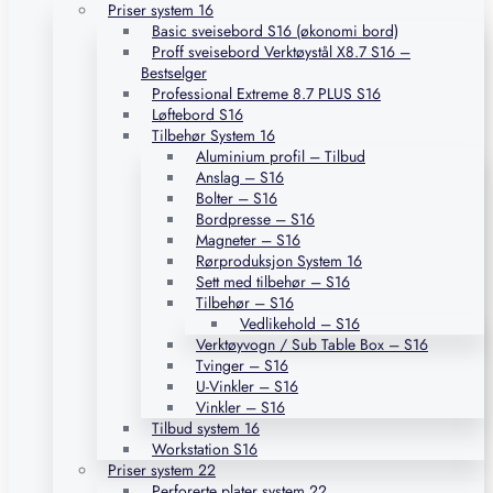
Priser system 16
Basic sveisebord S16 (økonomi bord)
Proff sveisebord Verktøystål X8.7 S16 –
Bestselger
Professional Extreme 8.7 PLUS S16
Løftebord S16
Tilbehør System 16
Aluminium profil – Tilbud
Anslag – S16
Bolter – S16
Bordpresse – S16
Magneter – S16
Rørproduksjon System 16
Sett med tilbehør – S16
Tilbehør – S16
Vedlikehold – S16
Verktøyvogn / Sub Table Box – S16
Tvinger – S16
U-Vinkler – S16
Vinkler – S16
Tilbud system 16
Workstation S16
Priser system 22
Perforerte plater system 22