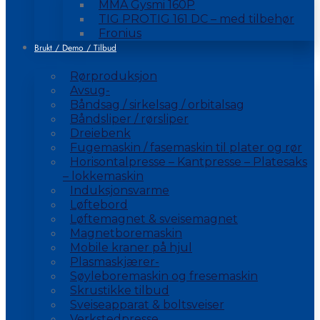
MMA Gysmi 160P
TIG PROTIG 161 DC – med tilbehør
Fronius
Brukt / Demo / Tilbud
Rørproduksjon
Avsug-
Båndsag / sirkelsag / orbitalsag
Båndsliper / rørsliper
Dreiebenk
Fugemaskin / fasemaskin til plater og rør
Horisontalpresse – Kantpresse – Platesaks
– lokkemaskin
Induksjonsvarme
Løftebord
Løftemagnet & sveisemagnet
Magnetboremaskin
Mobile kraner på hjul
Plasmaskjærer-
Søyleboremaskin og fresemaskin
Skrustikke tilbud
Sveiseapparat & boltsveiser
Verkstedpresse