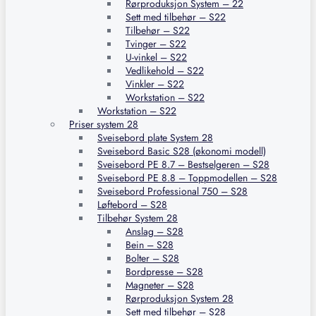
Rørproduksjon System – 22
Sett med tilbehør – S22
Tilbehør – S22
Tvinger – S22
U-vinkel – S22
Vedlikehold – S22
Vinkler – S22
Workstation – S22
Workstation – S22
Priser system 28
Sveisebord plate System 28
Sveisebord Basic S28 (økonomi modell)
Sveisebord PE 8.7 – Bestselgeren – S28
Sveisebord PE 8.8 – Toppmodellen – S28
Sveisebord Professional 750 – S28
Løftebord – S28
Tilbehør System 28
Anslag – S28
Bein – S28
Bolter – S28
Bordpresse – S28
Magneter – S28
Rørproduksjon System 28
Sett med tilbehør – S28