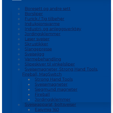
Boresett og andre sett
Borsliper
Furick / Tig tilbehør
Induksjonsvarme
Industri- og anleggsverktøy
Jordingsklemmer
Laser sveiser
Skrustikker
Slangepresse
Sveisejigg
Varmebehandling
Slipeskiver til vinkelsliper
Sveisemagneter, Strong Hand Tools,
Fireball, MagSwitch
Strong Hand Tools
Sveisemagneter
Siegmund magneter
Fireball
Jordingsklemmer
Sveiseapparat, boltsveiser
Easymig 160