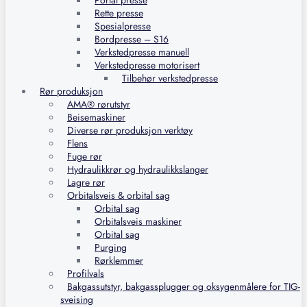
Portal presse
Rette presse
Spesialpresse
Bordpresse – S16
Verkstedpresse manuell
Verkstedpresse motorisert
Tilbehør verkstedpresse
Rør produksjon
AMA® rørutstyr
Beisemaskiner
Diverse rør produksjon verktøy
Flens
Fuge rør
Hydraulikkrør og hydraulikkslanger
Lagre rør
Orbitalsveis & orbital sag
Orbital sag
Orbitalsveis maskiner
Orbital sag
Purging
Rørklemmer
Profilvals
Bakgassutstyr, bakgassplugger og oksygenmålere for TIG-
sveising