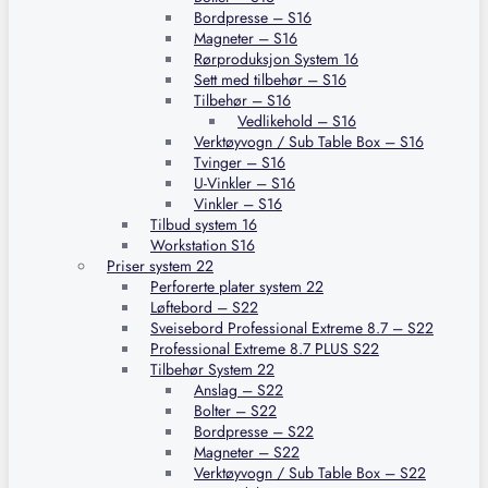
Bordpresse – S16
Magneter – S16
Rørproduksjon System 16
Sett med tilbehør – S16
Tilbehør – S16
Vedlikehold – S16
Verktøyvogn / Sub Table Box – S16
Tvinger – S16
U-Vinkler – S16
Vinkler – S16
Tilbud system 16
Workstation S16
Priser system 22
Perforerte plater system 22
Løftebord – S22
Sveisebord Professional Extreme 8.7 – S22
Professional Extreme 8.7 PLUS S22
Tilbehør System 22
Anslag – S22
Bolter – S22
Bordpresse – S22
Magneter – S22
Verktøyvogn / Sub Table Box – S22