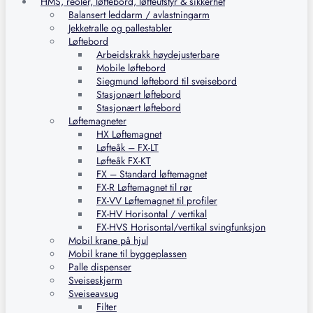
HMS, reoler, løftebord, løfteutstyr & sikkerhet
Balansert leddarm / avlastningarm
Jekketralle og pallestabler
Løftebord
Arbeidskrakk høydejusterbare
Mobile løftebord
Siegmund løftebord til sveisebord
Stasjonært løftebord
Stasjonært løftebord
Løftemagneter
HX Løftemagnet
Løfteåk – FX-LT
Løfteåk FX-KT
FX – Standard løftemagnet
FX-R Løftemagnet til rør
FX-VV Løftemagnet til profiler
FX-HV Horisontal / vertikal
FX-HVS Horisontal/vertikal svingfunksjon
Mobil krane på hjul
Mobil krane til byggeplassen
Palle dispenser
Sveiseskjerm
Sveiseavsug
Filter