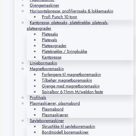
Gjengemaskiner
Horisontalpresse, profiljernsaks & lokkemaskin
Profi Punch 10 tonn
Kantpresse, platesaks, plateknekke, platevals,
plateavgrader
Platesaks
Platevals
Plateavgrader
Plateknekke / Svingbukke
Kantpresse
Linjebormaskin
Magnetboremaskin
Forlengere til magnetboremaskin
Tilbehør magnetboremaskin
Gjenge med magnetboremaskin
Spiralbor 6-11mm M/weldon feste
Profilvals
Plasmaskjærer, plasmabord
Plasmabord
Plasmaskjærer
Søyleboremaskiner
Skrustikke til søyleboremaskin
Bordmodell boremaskiner