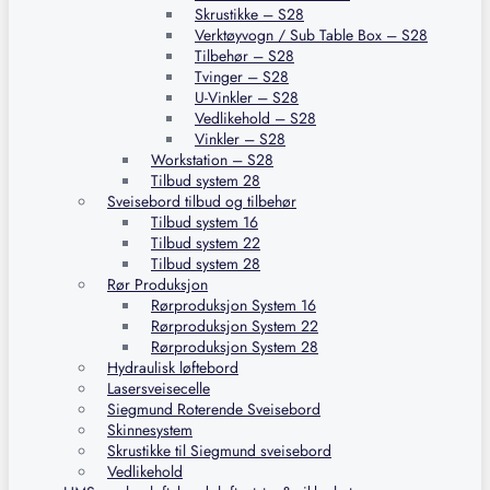
Skrustikke – S28
Verktøyvogn / Sub Table Box – S28
Tilbehør – S28
Tvinger – S28
U-Vinkler – S28
Vedlikehold – S28
Vinkler – S28
Workstation – S28
Tilbud system 28
Sveisebord tilbud og tilbehør
Tilbud system 16
Tilbud system 22
Tilbud system 28
Rør Produksjon
Rørproduksjon System 16
Rørproduksjon System 22
Rørproduksjon System 28
Hydraulisk løftebord
Lasersveisecelle
Siegmund Roterende Sveisebord
Skinnesystem
Skrustikke til Siegmund sveisebord
Vedlikehold