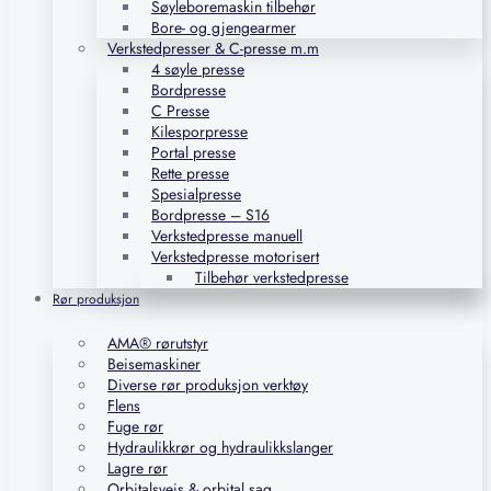
Søyleboremaskin tilbehør
Bore- og gjengearmer
Verkstedpresser & C-presse m.m
4 søyle presse
Bordpresse
C Presse
Kilesporpresse
Portal presse
Rette presse
Spesialpresse
Bordpresse – S16
Verkstedpresse manuell
Verkstedpresse motorisert
Tilbehør verkstedpresse
Rør produksjon
AMA® rørutstyr
Beisemaskiner
Diverse rør produksjon verktøy
Flens
Fuge rør
Hydraulikkrør og hydraulikkslanger
Lagre rør
Orbitalsveis & orbital sag