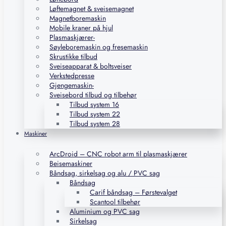
Løftemagnet & sveisemagnet
Magnetboremaskin
Mobile kraner på hjul
Plasmaskjærer-
Søyleboremaskin og fresemaskin
Skrustikke tilbud
Sveiseapparat & boltsveiser
Verkstedpresse
Gjengemaskin-
Sveisebord tilbud og tilbehør
Tilbud system 16
Tilbud system 22
Tilbud system 28
Maskiner
ArcDroid – CNC robot arm til plasmaskjærer
Beisemaskiner
Båndsag, sirkelsag og alu / PVC sag
Båndsag
Carif båndsag – Førstevalget
Scantool tilbehør
Aluminium og PVC sag
Sirkelsag