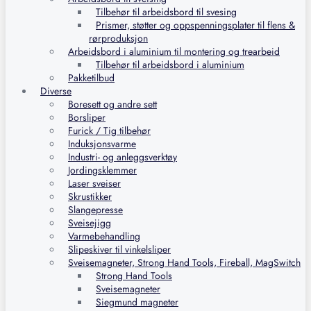
Tilbehør til arbeidsbord til svesing
Prismer, støtter og oppspenningsplater til flens &
rørproduksjon
Arbeidsbord i aluminium til montering og trearbeid
Tilbehør til arbeidsbord i aluminium
Pakketilbud
Diverse
Boresett og andre sett
Borsliper
Furick / Tig tilbehør
Induksjonsvarme
Industri- og anleggsverktøy
Jordingsklemmer
Laser sveiser
Skrustikker
Slangepresse
Sveisejigg
Varmebehandling
Slipeskiver til vinkelsliper
Sveisemagneter, Strong Hand Tools, Fireball, MagSwitch
Strong Hand Tools
Sveisemagneter
Siegmund magneter