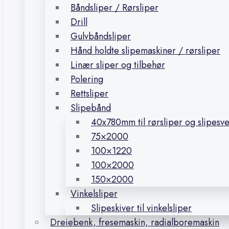
Båndsliper / Rørsliper
Drill
Gulvbåndsliper
Hånd holdte slipemaskiner / rørsliper
Linær sliper og tilbehør
Polering
Rettsliper
Slipebånd
40x780mm til rørsliper og slipesv
75×2000
100×1220
100×2000
150×2000
Vinkelsliper
Slipeskiver til vinkelsliper
Dreiebenk, fresemaskin, radialboremaskin