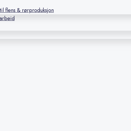
il flens & rørproduksjon
earbeid