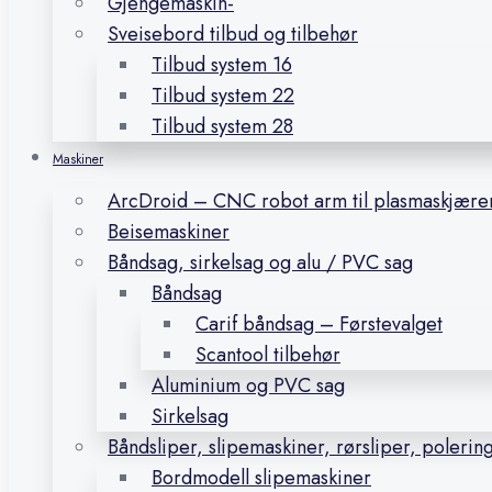
Gjengemaskin-
Sveisebord tilbud og tilbehør
Tilbud system 16
Tilbud system 22
Tilbud system 28
Maskiner
ArcDroid – CNC robot arm til plasmaskjære
Beisemaskiner
Båndsag, sirkelsag og alu / PVC sag
Båndsag
Carif båndsag – Førstevalget
Scantool tilbehør
Aluminium og PVC sag
Sirkelsag
Båndsliper, slipemaskiner, rørsliper, polerin
Bordmodell slipemaskiner