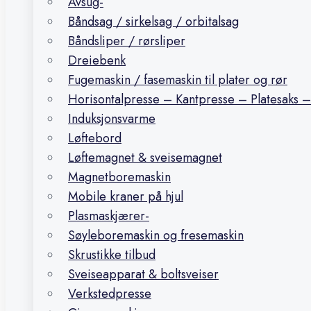
Avsug-
Båndsag / sirkelsag / orbitalsag
Båndsliper / rørsliper
Dreiebenk
Fugemaskin / fasemaskin til plater og rør
Horisontalpresse – Kantpresse – Platesaks –
Induksjonsvarme
Løftebord
Løftemagnet & sveisemagnet
Magnetboremaskin
Mobile kraner på hjul
Plasmaskjærer-
Søyleboremaskin og fresemaskin
Skrustikke tilbud
Sveiseapparat & boltsveiser
Verkstedpresse