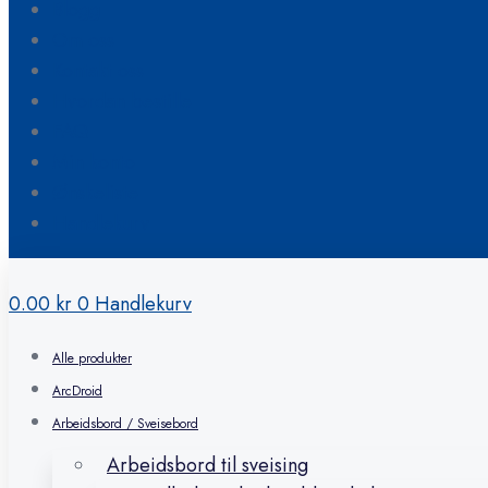
Blogg
Om oss
Kontakt oss
Hvordan bestille
FAQ
Min konto
Ønskeliste
Handlekurv
0.00
kr
0
Handlekurv
Alle produkter
ArcDroid
Arbeidsbord / Sveisebord
Arbeidsbord til sveising