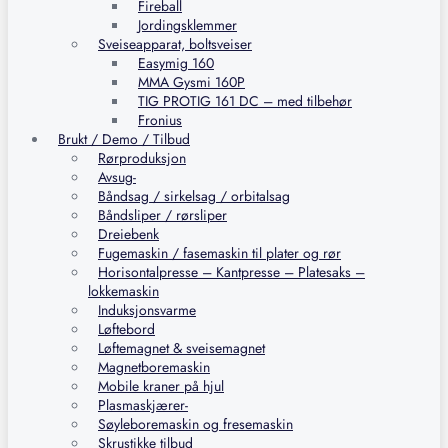
Fireball
Jordingsklemmer
Sveiseapparat, boltsveiser
Easymig 160
MMA Gysmi 160P
TIG PROTIG 161 DC – med tilbehør
Fronius
Brukt / Demo / Tilbud
Rørproduksjon
Avsug-
Båndsag / sirkelsag / orbitalsag
Båndsliper / rørsliper
Dreiebenk
Fugemaskin / fasemaskin til plater og rør
Horisontalpresse – Kantpresse – Platesaks –
lokkemaskin
Induksjonsvarme
Løftebord
Løftemagnet & sveisemagnet
Magnetboremaskin
Mobile kraner på hjul
Plasmaskjærer-
Søyleboremaskin og fresemaskin
Skrustikke tilbud