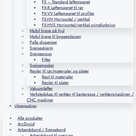
FX – Standard løftemagnet
FX-R Løftemagnet til rør
FX-VV Løftemagnet til profiler
FX-HV Horisontal / vertikal
FX-HVS Horisontal/vertikal svingfunksjon
Mobil krane på hjul
Mobil krane til byggeplassen
Palle dispenser
Sveiseskjerm
Sveiseavsug
Filter
Sveisemasker
Reoler til rør/materialer og plater
Reol til materialer
Reoler til plater
Vakuumløfter
Verkstedskap til verktøy til kantpresse / verktøysmaskiner /
CNC maskiner
Utleiemaskiner
Alle produkter
ArcDroid
Arbeidsbord / Sveisebord
Arbeidsbord til sveising