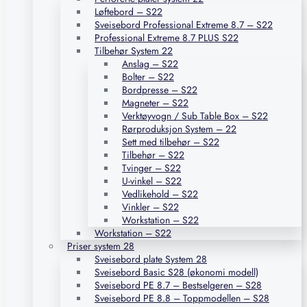
Løftebord – S22
Sveisebord Professional Extreme 8.7 – S22
Professional Extreme 8.7 PLUS S22
Tilbehør System 22
Anslag – S22
Bolter – S22
Bordpresse – S22
Magneter – S22
Verktøyvogn / Sub Table Box – S22
Rørproduksjon System – 22
Sett med tilbehør – S22
Tilbehør – S22
Tvinger – S22
U-vinkel – S22
Vedlikehold – S22
Vinkler – S22
Workstation – S22
Workstation – S22
Priser system 28
Sveisebord plate System 28
Sveisebord Basic S28 (økonomi modell)
Sveisebord PE 8.7 – Bestselgeren – S28
Sveisebord PE 8.8 – Toppmodellen – S28