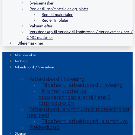
Sveisemasker
Reoler til rør/materialer og plater
Reol til materialer
Reoler til plater
Vakuumløfter
Verkstedskap til verktøy til kantpresse / verktøysmaskiner /
CNC maskiner
Utleiemaskiner
Alle produkter
ArcDroid
Arbeidsbord / Sveisebord
Arbeidsbord til sveising
Tilbehør til arbeidsbord til svesing
Prismer, støtter og
oppspenningsplater til flens &
rørproduksjon
Arbeidsbord i aluminium til montering og
trearbeid
Tilbehør til arbeidsbord i aluminium
Pakketilbud
Diverse