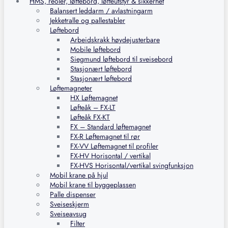
HMS, reoler, løftebord, løfteutstyr & sikkerhet
Balansert leddarm / avlastningarm
Jekketralle og pallestabler
Løftebord
Arbeidskrakk høydejusterbare
Mobile løftebord
Siegmund løftebord til sveisebord
Stasjonært løftebord
Stasjonært løftebord
Løftemagneter
HX Løftemagnet
Løfteåk – FX-LT
Løfteåk FX-KT
FX – Standard løftemagnet
FX-R Løftemagnet til rør
FX-VV Løftemagnet til profiler
FX-HV Horisontal / vertikal
FX-HVS Horisontal/vertikal svingfunksjon
Mobil krane på hjul
Mobil krane til byggeplassen
Palle dispenser
Sveiseskjerm
Sveiseavsug
Filter