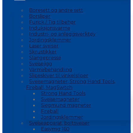
Boresett og andre sett
Borsliper
Furick / Tig tilbehør
Induksjonsvarme
Industri- og anleggsverktøy
Jordingsklemmer
Laser sveiser
Skrustikker
Slangepresse
Sveisejigg
Varmebehandling
Slipeskiver til vinkelsliper
Sveisemagneter, Strong Hand Tools,
Fireball, MagSwitch
Strong Hand Tools
Sveisemagneter
Siegmund magneter
Fireball
Jordingsklemmer
Sveiseapparat, boltsveiser
Easymig 160