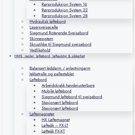
Rørproduksjon System 16
Rørproduksjon System 22
Rørproduksjon System 28
Hydraulisk løftebord
Lasersveisecelle
Siegmund Roterende Sveisebord
Skinnesystem
Skrustikke til Siegmund sveisebord
Vedlikehold
HMS, reoler, løftebord, løfteutstyr & sikkerhet
Balansert leddarm / avlastningarm
Jekketralle og pallestabler
Løftebord
Arbeidskrakk høydejusterbare
Mobile løftebord
Siegmund løftebord til sveisebord
Stasjonært løftebord
Stasjonært løftebord
Løftemagneter
HX Løftemagnet
Løfteåk – FX-LT
Løfteåk FX-KT