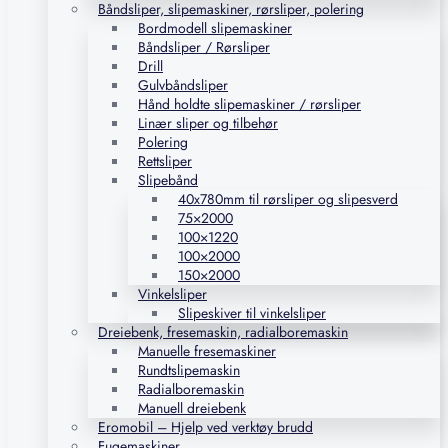
Båndsliper, slipemaskiner, rørsliper, polering
Bordmodell slipemaskiner
Båndsliper / Rørsliper
Drill
Gulvbåndsliper
Hånd holdte slipemaskiner / rørsliper
Linær sliper og tilbehør
Polering
Rettsliper
Slipebånd
40x780mm til rørsliper og slipesverd
75×2000
100×1220
100×2000
150×2000
Vinkelsliper
Slipeskiver til vinkelsliper
Dreiebenk, fresemaskin, radialboremaskin
Manuelle fresemaskiner
Rundtslipemaskin
Radialboremaskin
Manuell dreiebenk
Eromobil – Hjelp ved verktøy brudd
Fugemaskiner