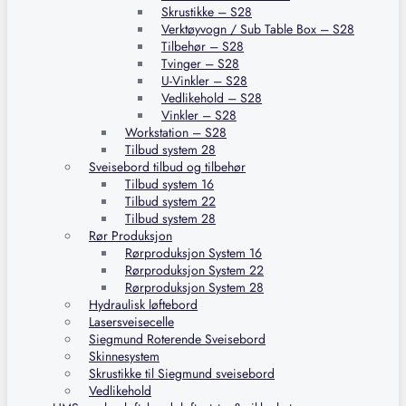
Skrustikke – S28
Verktøyvogn / Sub Table Box – S28
Tilbehør – S28
Tvinger – S28
U-Vinkler – S28
Vedlikehold – S28
Vinkler – S28
Workstation – S28
Tilbud system 28
Sveisebord tilbud og tilbehør
Tilbud system 16
Tilbud system 22
Tilbud system 28
Rør Produksjon
Rørproduksjon System 16
Rørproduksjon System 22
Rørproduksjon System 28
Hydraulisk løftebord
Lasersveisecelle
Siegmund Roterende Sveisebord
Skinnesystem
Skrustikke til Siegmund sveisebord
Vedlikehold