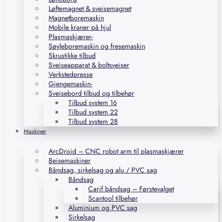
Løftemagnet & sveisemagnet
Magnetboremaskin
Mobile kraner på hjul
Plasmaskjærer-
Søyleboremaskin og fresemaskin
Skrustikke tilbud
Sveiseapparat & boltsveiser
Verkstedpresse
Gjengemaskin-
Sveisebord tilbud og tilbehør
Tilbud system 16
Tilbud system 22
Tilbud system 28
Maskiner
ArcDroid – CNC robot arm til plasmaskjærer
Beisemaskiner
Båndsag, sirkelsag og alu / PVC sag
Båndsag
Carif båndsag – Førstevalget
Scantool tilbehør
Aluminium og PVC sag
Sirkelsag