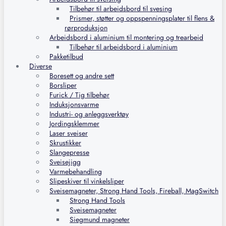
Tilbehør til arbeidsbord til svesing
Prismer, støtter og oppspenningsplater til flens &
rørproduksjon
Arbeidsbord i aluminium til montering og trearbeid
Tilbehør til arbeidsbord i aluminium
Pakketilbud
Diverse
Boresett og andre sett
Borsliper
Furick / Tig tilbehør
Induksjonsvarme
Industri- og anleggsverktøy
Jordingsklemmer
Laser sveiser
Skrustikker
Slangepresse
Sveisejigg
Varmebehandling
Slipeskiver til vinkelsliper
Sveisemagneter, Strong Hand Tools, Fireball, MagSwitch
Strong Hand Tools
Sveisemagneter
Siegmund magneter