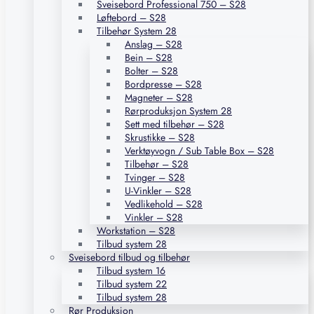
Sveisebord Professional 750 – S28
Løftebord – S28
Tilbehør System 28
Anslag – S28
Bein – S28
Bolter – S28
Bordpresse – S28
Magneter – S28
Rørproduksjon System 28
Sett med tilbehør – S28
Skrustikke – S28
Verktøyvogn / Sub Table Box – S28
Tilbehør – S28
Tvinger – S28
U-Vinkler – S28
Vedlikehold – S28
Vinkler – S28
Workstation – S28
Tilbud system 28
Sveisebord tilbud og tilbehør
Tilbud system 16
Tilbud system 22
Tilbud system 28
Rør Produksjon