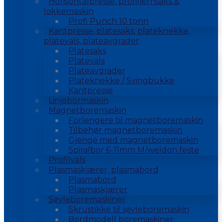
Horisontalpresse, profiljernsaks &
lokkemaskin
Profi Punch 10 tonn
Kantpresse, platesaks, plateknekke,
platevals, plateavgrader
Platesaks
Platevals
Plateavgrader
Plateknekke / Svingbukke
Kantpresse
Linjebormaskin
Magnetboremaskin
Forlengere til magnetboremaskin
Tilbehør magnetboremaskin
Gjenge med magnetboremaskin
Spiralbor 6-11mm M/weldon feste
Profilvals
Plasmaskjærer, plasmabord
Plasmabord
Plasmaskjærer
Søyleboremaskiner
Skrustikke til søyleboremaskin
Bordmodell boremaskiner