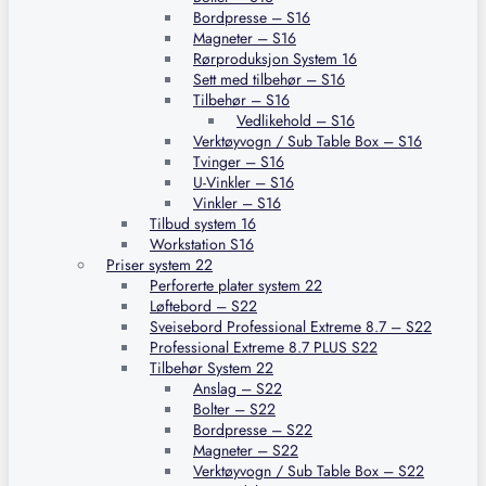
Bordpresse – S16
Magneter – S16
Rørproduksjon System 16
Sett med tilbehør – S16
Tilbehør – S16
Vedlikehold – S16
Verktøyvogn / Sub Table Box – S16
Tvinger – S16
U-Vinkler – S16
Vinkler – S16
Tilbud system 16
Workstation S16
Priser system 22
Perforerte plater system 22
Løftebord – S22
Sveisebord Professional Extreme 8.7 – S22
Professional Extreme 8.7 PLUS S22
Tilbehør System 22
Anslag – S22
Bolter – S22
Bordpresse – S22
Magneter – S22
Verktøyvogn / Sub Table Box – S22