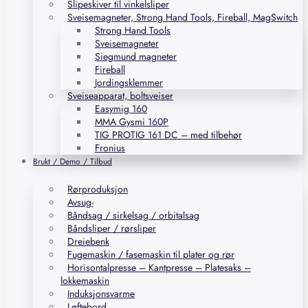
Slipeskiver til vinkelsliper
Sveisemagneter, Strong Hand Tools, Fireball, MagSwitch
Strong Hand Tools
Sveisemagneter
Siegmund magneter
Fireball
Jordingsklemmer
Sveiseapparat, boltsveiser
Easymig 160
MMA Gysmi 160P
TIG PROTIG 161 DC – med tilbehør
Fronius
Brukt / Demo / Tilbud
Rørproduksjon
Avsug-
Båndsag / sirkelsag / orbitalsag
Båndsliper / rørsliper
Dreiebenk
Fugemaskin / fasemaskin til plater og rør
Horisontalpresse – Kantpresse – Platesaks –
lokkemaskin
Induksjonsvarme
Løftebord