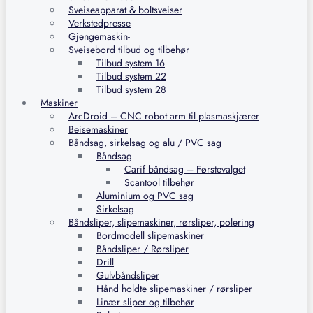
Sveiseapparat & boltsveiser
Verkstedpresse
Gjengemaskin-
Sveisebord tilbud og tilbehør
Tilbud system 16
Tilbud system 22
Tilbud system 28
Maskiner
ArcDroid – CNC robot arm til plasmaskjærer
Beisemaskiner
Båndsag, sirkelsag og alu / PVC sag
Båndsag
Carif båndsag – Førstevalget
Scantool tilbehør
Aluminium og PVC sag
Sirkelsag
Båndsliper, slipemaskiner, rørsliper, polering
Bordmodell slipemaskiner
Båndsliper / Rørsliper
Drill
Gulvbåndsliper
Hånd holdte slipemaskiner / rørsliper
Linær sliper og tilbehør