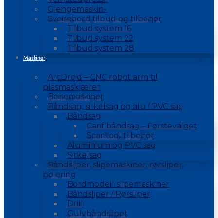
Gjengemaskin-
Sveisebord tilbud og tilbehør
Tilbud system 16
Tilbud system 22
Tilbud system 28
Maskiner
ArcDroid – CNC robot arm til
plasmaskjærer
Beisemaskiner
Båndsag, sirkelsag og alu / PVC sag
Båndsag
Carif båndsag – Førstevalget
Scantool tilbehør
Aluminium og PVC sag
Sirkelsag
Båndsliper, slipemaskiner, rørsliper,
polering
Bordmodell slipemaskiner
Båndsliper / Rørsliper
Drill
Gulvbåndsliper