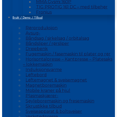
MMA Gysmi 160P
TIG PROTIG 161 DC – med tilbehør
Fronius
Brukt / Demo / Tilbud
Rørproduksjon
Avsug-
Båndsag / sirkelsag / orbitalsag
Båndsliper / rørsliper
Dreiebenk
Fugemaskin / fasemaskin til plater og rør
Horisontalpresse – Kantpresse – Platesaks
– lokkemaskin
Induksjonsvarme
Løftebord
Løftemagnet & sveisemagnet
Magnetboremaskin
Mobile kraner på hjul
Plasmaskjærer-
Søyleboremaskin og fresemaskin
Skrustikke tilbud
Sveiseapparat & boltsveiser
Verkstedpresse