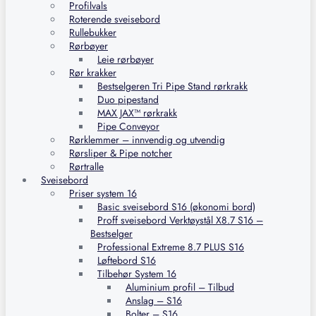
Profilvals
Roterende sveisebord
Rullebukker
Rørbøyer
Leie rørbøyer
Rør krakker
Bestselgeren Tri Pipe Stand rørkrakk
Duo pipestand
MAX JAX™ rørkrakk
Pipe Conveyor
Rørklemmer – innvendig og utvendig
Rørsliper & Pipe notcher
Rørtralle
Sveisebord
Priser system 16
Basic sveisebord S16 (økonomi bord)
Proff sveisebord Verktøystål X8.7 S16 –
Bestselger
Professional Extreme 8.7 PLUS S16
Løftebord S16
Tilbehør System 16
Aluminium profil – Tilbud
Anslag – S16
Bolter – S16