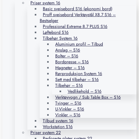
Priser system 16
Basic sveisebord S16 (økonomi bord)
Proff sveisebord Verktøystål X8.7 S16 –
Bestselger
Professional Extreme 8.7 PLUS S16
Løftebord S16
Tilbehør System 16
Aluminium profil – Tilbud
Anslag – S16
Bolter – S16
Bordpresse – S16
Magneter – S16
Rørproduksjon System 16
Sett med tilbehør – S16
Tilbehør – S16
Vedlikehold – S16
Verktøyvogn / Sub Table Box – S16
Tvinger – S16
U-Vinkler – S16
Vinkler – S16
Tilbud system 16
Workstation S16
Priser system 22
Perforerte plater system 22