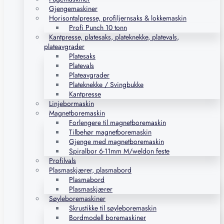
Gjengemaskiner
Horisontalpresse, profiljernsaks & lokkemaskin
Profi Punch 10 tonn
Kantpresse, platesaks, plateknekke, platevals,
plateavgrader
Platesaks
Platevals
Plateavgrader
Plateknekke / Svingbukke
Kantpresse
Linjebormaskin
Magnetboremaskin
Forlengere til magnetboremaskin
Tilbehør magnetboremaskin
Gjenge med magnetboremaskin
Spiralbor 6-11mm M/weldon feste
Profilvals
Plasmaskjærer, plasmabord
Plasmabord
Plasmaskjærer
Søyleboremaskiner
Skrustikke til søyleboremaskin
Bordmodell boremaskiner