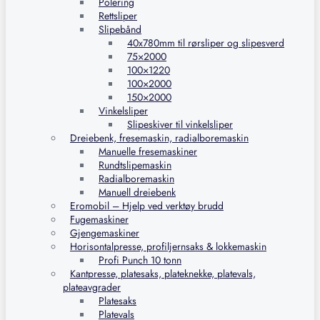
Polering
Rettsliper
Slipebånd
40x780mm til rørsliper og slipesverd
75×2000
100×1220
100×2000
150×2000
Vinkelsliper
Slipeskiver til vinkelsliper
Dreiebenk, fresemaskin, radialboremaskin
Manuelle fresemaskiner
Rundtslipemaskin
Radialboremaskin
Manuell dreiebenk
Eromobil – Hjelp ved verktøy brudd
Fugemaskiner
Gjengemaskiner
Horisontalpresse, profiljernsaks & lokkemaskin
Profi Punch 10 tonn
Kantpresse, platesaks, plateknekke, platevals,
plateavgrader
Platesaks
Platevals