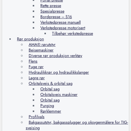
Portal presse
Rette presse
Spesialpresse
Bordpresse – S16
Verkstedpresse manuell
Verkstedpresse motorisert
Tilbehør verkstedpresse
Rør produksjon
AMA® rørutstyr
Beisemaskiner
Diverse rør produksjon verktøy
Flens
Fuge rør
Hydraulikkrør og hydraulikkslanger
Lagre rør
Orbitalsveis & orbital sag
Orbital sag
Orbitalsveis maskiner
Orbital sag
Purging
Rørklemmer
Profilvals
Bakgassutstyr, bakgassplugger og oksygenmålere for TIG-
sveising