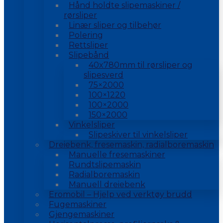
Hånd holdte slipemaskiner /
rørsliper
Linær sliper og tilbehør
Polering
Rettsliper
Slipebånd
40x780mm til rørsliper og
slipesverd
75×2000
100×1220
100×2000
150×2000
Vinkelsliper
Slipeskiver til vinkelsliper
Dreiebenk, fresemaskin, radialboremaskin
Manuelle fresemaskiner
Rundtslipemaskin
Radialboremaskin
Manuell dreiebenk
Eromobil – Hjelp ved verktøy brudd
Fugemaskiner
Gjengemaskiner