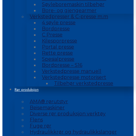
Søyleboremaskin tilbehør
Bore- og gjengearmer
Verkstedpresser & C-presse m.m
4 søyle presse
Bordpresse
C Presse
Kilesporpresse
Portal presse
Rette presse
Spesialpresse
Bordpresse – S16
Verkstedpresse manuell
Verkstedpresse motorisert
Tilbehør verkstedpresse
Rør produksjon
AMA® rørutstyr
Beisemaskiner
Diverse rør produksjon verktøy
Flens
Fuge rør
Hydraulikkrør og hydraulikkslanger