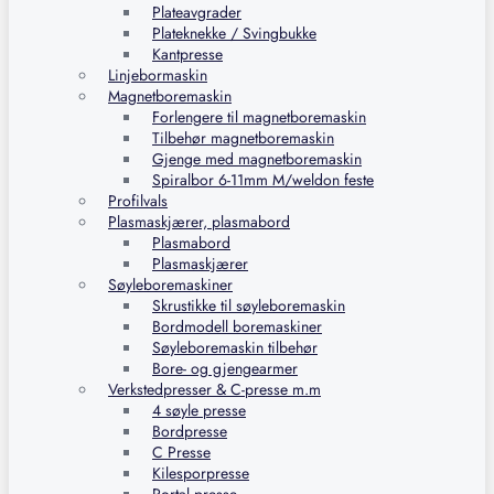
Plateavgrader
Plateknekke / Svingbukke
Kantpresse
Linjebormaskin
Magnetboremaskin
Forlengere til magnetboremaskin
Tilbehør magnetboremaskin
Gjenge med magnetboremaskin
Spiralbor 6-11mm M/weldon feste
Profilvals
Plasmaskjærer, plasmabord
Plasmabord
Plasmaskjærer
Søyleboremaskiner
Skrustikke til søyleboremaskin
Bordmodell boremaskiner
Søyleboremaskin tilbehør
Bore- og gjengearmer
Verkstedpresser & C-presse m.m
4 søyle presse
Bordpresse
C Presse
Kilesporpresse