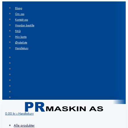
Blogg
Om oss
Kontakt oss
Hvordan bestille
FAQ
Min konto
Ønskeliste
Handlekurv
Blogg
Om oss
Kontakt oss
Hvordan bestille
FAQ
Min konto
Ønskeliste
Handlekurv
0.00
kr
Handlekurv
0
Alle produkter