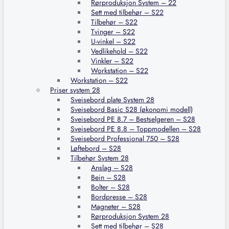
Rørproduksjon System – 22
Sett med tilbehør – S22
Tilbehør – S22
Tvinger – S22
U-vinkel – S22
Vedlikehold – S22
Vinkler – S22
Workstation – S22
Workstation – S22
Priser system 28
Sveisebord plate System 28
Sveisebord Basic S28 (økonomi modell)
Sveisebord PE 8.7 – Bestselgeren – S28
Sveisebord PE 8.8 – Toppmodellen – S28
Sveisebord Professional 750 – S28
Løftebord – S28
Tilbehør System 28
Anslag – S28
Bein – S28
Bolter – S28
Bordpresse – S28
Magneter – S28
Rørproduksjon System 28
Sett med tilbehør – S28