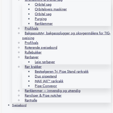
Orbital sag
Orbitalsveis maskiner
Orbital sag
Purging
Rørklemmer
Profilvals
Bakgassutstyr, bakgassplugger og oksygenmålere for TIG-
sveising
Profilvals
Roterende sveisebord
Rullebukker
Rørbøyer
Leie rørbøyer
Rør krakker
Bestselgeren Tri Pipe Stand rørkrakk
Duo pipestand
MAX JAX™ rørkrakk
Pipe Conveyor
Rørklemmer – innvendig og utvendig
Rørsliper & Pipe notcher
Rørtralle
Sveisebord