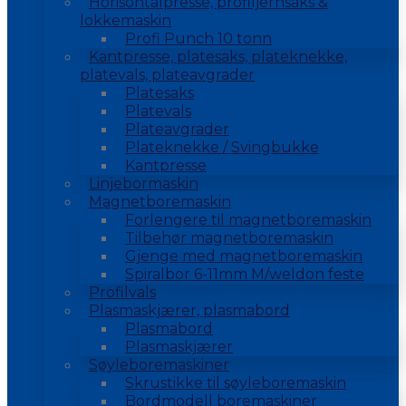
Horisontalpresse, profiljernsaks &
lokkemaskin
Profi Punch 10 tonn
Kantpresse, platesaks, plateknekke,
platevals, plateavgrader
Platesaks
Platevals
Plateavgrader
Plateknekke / Svingbukke
Kantpresse
Linjebormaskin
Magnetboremaskin
Forlengere til magnetboremaskin
Tilbehør magnetboremaskin
Gjenge med magnetboremaskin
Spiralbor 6-11mm M/weldon feste
Profilvals
Plasmaskjærer, plasmabord
Plasmabord
Plasmaskjærer
Søyleboremaskiner
Skrustikke til søyleboremaskin
Bordmodell boremaskiner