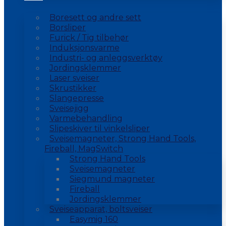
Boresett og andre sett
Borsliper
Furick / Tig tilbehør
Induksjonsvarme
Industri- og anleggsverktøy
Jordingsklemmer
Laser sveiser
Skrustikker
Slangepresse
Sveisejigg
Varmebehandling
Slipeskiver til vinkelsliper
Sveisemagneter, Strong Hand Tools,
Fireball, MagSwitch
Strong Hand Tools
Sveisemagneter
Siegmund magneter
Fireball
Jordingsklemmer
Sveiseapparat, boltsveiser
Easymig 160