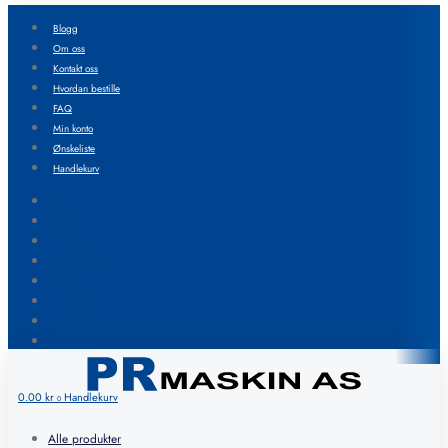
Blogg
Om oss
Kontakt oss
Hvordan bestille
FAQ
Min konto
Ønskeliste
Handlekurv
Blogg
Om oss
Kontakt oss
Hvordan bestille
FAQ
Min konto
Ønskeliste
Handlekurv
0.00
kr
Handlekurv
0
Alle produkter