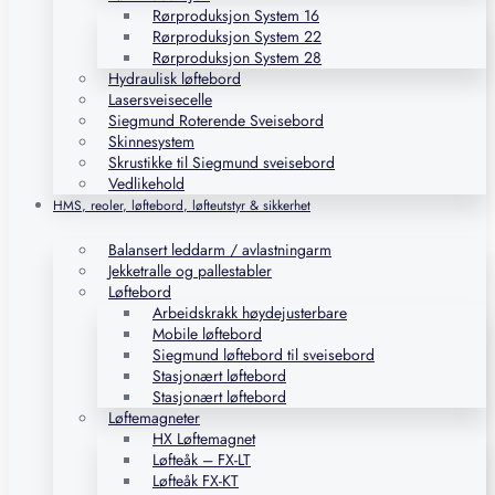
Rørproduksjon System 16
Rørproduksjon System 22
Rørproduksjon System 28
Hydraulisk løftebord
Lasersveisecelle
Siegmund Roterende Sveisebord
Skinnesystem
Skrustikke til Siegmund sveisebord
Vedlikehold
HMS, reoler, løftebord, løfteutstyr & sikkerhet
Balansert leddarm / avlastningarm
Jekketralle og pallestabler
Løftebord
Arbeidskrakk høydejusterbare
Mobile løftebord
Siegmund løftebord til sveisebord
Stasjonært løftebord
Stasjonært løftebord
Løftemagneter
HX Løftemagnet
Løfteåk – FX-LT
Løfteåk FX-KT