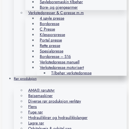
Søyleboremaskin tilbehør
Bore- og gjengearmer
Verkstedpresser & C-presse m.m
4 søyle presse
Bordpresse
C Presse
Kilesporpresse
Portal presse
Rette presse
Spesialpresse
Bordpresse – S16
Verkstedpresse manuell
Verkstedpresse motorisert
Tilbehør verkstedpresse
Rør produksjon
AMA® rørutstyr
Beisemaskiner
Diverse rør produksjon verktøy
Flens
Fuge rør
Hydraulikkrør og hydraulikkslanger
Lagre rør
Orbitalsveis & orbital sag