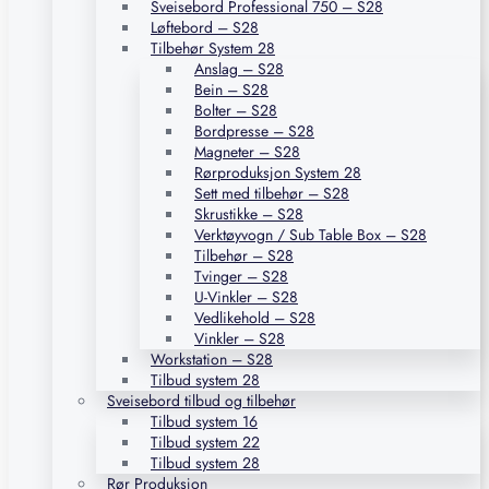
Sveisebord Professional 750 – S28
Løftebord – S28
Tilbehør System 28
Anslag – S28
Bein – S28
Bolter – S28
Bordpresse – S28
Magneter – S28
Rørproduksjon System 28
Sett med tilbehør – S28
Skrustikke – S28
Verktøyvogn / Sub Table Box – S28
Tilbehør – S28
Tvinger – S28
U-Vinkler – S28
Vedlikehold – S28
Vinkler – S28
Workstation – S28
Tilbud system 28
Sveisebord tilbud og tilbehør
Tilbud system 16
Tilbud system 22
Tilbud system 28
Rør Produksjon