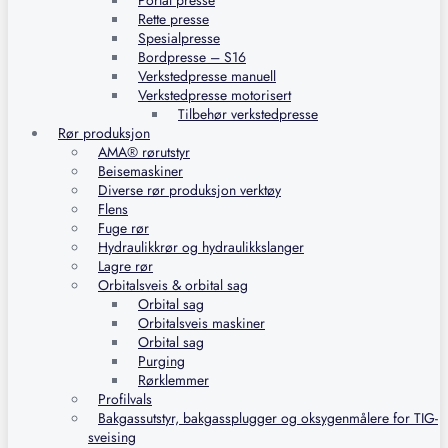
Portal presse
Rette presse
Spesialpresse
Bordpresse – S16
Verkstedpresse manuell
Verkstedpresse motorisert
Tilbehør verkstedpresse
Rør produksjon
AMA® rørutstyr
Beisemaskiner
Diverse rør produksjon verktøy
Flens
Fuge rør
Hydraulikkrør og hydraulikkslanger
Lagre rør
Orbitalsveis & orbital sag
Orbital sag
Orbitalsveis maskiner
Orbital sag
Purging
Rørklemmer
Profilvals
Bakgassutstyr, bakgassplugger og oksygenmålere for TIG-
sveising