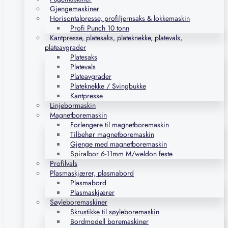
Gjengemaskiner
Horisontalpresse, profiljernsaks & lokkemaskin
Profi Punch 10 tonn
Kantpresse, platesaks, plateknekke, platevals,
plateavgrader
Platesaks
Platevals
Plateavgrader
Plateknekke / Svingbukke
Kantpresse
Linjebormaskin
Magnetboremaskin
Forlengere til magnetboremaskin
Tilbehør magnetboremaskin
Gjenge med magnetboremaskin
Spiralbor 6-11mm M/weldon feste
Profilvals
Plasmaskjærer, plasmabord
Plasmabord
Plasmaskjærer
Søyleboremaskiner
Skrustikke til søyleboremaskin
Bordmodell boremaskiner