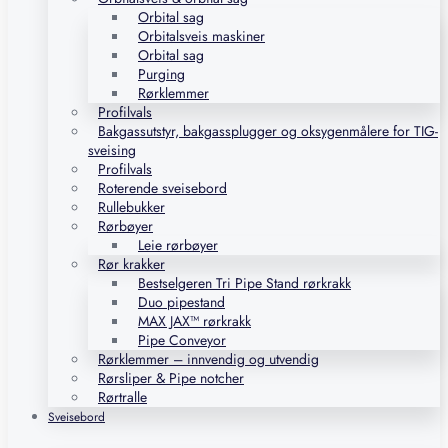
Orbital sag
Orbitalsveis maskiner
Orbital sag
Purging
Rørklemmer
Profilvals
Bakgassutstyr, bakgassplugger og oksygenmålere for TIG-
sveising
Profilvals
Roterende sveisebord
Rullebukker
Rørbøyer
Leie rørbøyer
Rør krakker
Bestselgeren Tri Pipe Stand rørkrakk
Duo pipestand
MAX JAX™ rørkrakk
Pipe Conveyor
Rørklemmer – innvendig og utvendig
Rørsliper & Pipe notcher
Rørtralle
Sveisebord