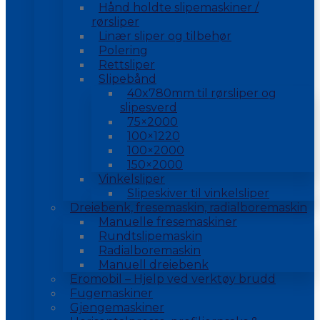
Hånd holdte slipemaskiner /
rørsliper
Linær sliper og tilbehør
Polering
Rettsliper
Slipebånd
40x780mm til rørsliper og
slipesverd
75×2000
100×1220
100×2000
150×2000
Vinkelsliper
Slipeskiver til vinkelsliper
Dreiebenk, fresemaskin, radialboremaskin
Manuelle fresemaskiner
Rundtslipemaskin
Radialboremaskin
Manuell dreiebenk
Eromobil – Hjelp ved verktøy brudd
Fugemaskiner
Gjengemaskiner