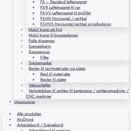
FX – Standard løftemagnet
FX-R Løftemagnet til rør
FX-VV Løftemagnet til profiler
FX-HV Horisontal / vertikal
FX-HVS Horisontal/vertikal svingfunksjon
Mobil krane på hjul
Mobil krane til byggeplassen
Palle dispenser
Sveiseskjerm
Sveiseavsug
Filter
Sveisemasker
Reoler til rør/materialer og plater
Reol til materialer
Reoler til plater
Vakuumløfter
Verkstedskap til verktøy til kantpresse / verktøysmaskiner /
CNC maskiner
Utleiemaskiner
Alle produkter
ArcDroid
Arbeidsbord / Sveisebord
Arbeidsbord til sveising