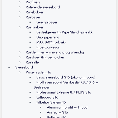
Profilvals
Roterende sveisebord
Rullebukker
Rørbøyer
Leie rørbøyer
Rør krakker
Bestselgeren Tri Pipe Stand rørkrakk
Duo pipestand
MAX JAX™ rørkrakk
Pipe Conveyor
Rørklemmer – innvendig og utvendig
Rørsliper & Pipe notcher
Rørtralle
Sveisebord
Priser system 16
Basic sveisebord S16 (økonomi bord)
Proff sveisebord Verktøystål X8.7 S16 –
Bestselger
Professional Extreme 8.7 PLUS S16
Løftebord S16
Tilbehør System 16
Aluminium profil – Tilbud
Anslag – S16
Bolter – S16