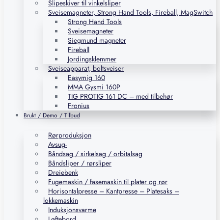
Slipeskiver til vinkelsliper
Sveisemagneter, Strong Hand Tools, Fireball, MagSwitch
Strong Hand Tools
Sveisemagneter
Siegmund magneter
Fireball
Jordingsklemmer
Sveiseapparat, boltsveiser
Easymig 160
MMA Gysmi 160P
TIG PROTIG 161 DC – med tilbehør
Fronius
Brukt / Demo / Tilbud
Rørproduksjon
Avsug-
Båndsag / sirkelsag / orbitalsag
Båndsliper / rørsliper
Dreiebenk
Fugemaskin / fasemaskin til plater og rør
Horisontalpresse – Kantpresse – Platesaks –
lokkemaskin
Induksjonsvarme
Løftebord