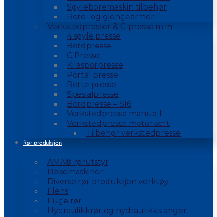
Søyleboremaskin tilbehør
Bore- og gjengearmer
Verkstedpresser & C-presse m.m
4 søyle presse
Bordpresse
C Presse
Kilesporpresse
Portal presse
Rette presse
Spesialpresse
Bordpresse – S16
Verkstedpresse manuell
Verkstedpresse motorisert
Tilbehør verkstedpresse
Rør produksjon
AMA® rørutstyr
Beisemaskiner
Diverse rør produksjon verktøy
Flens
Fuge rør
Hydraulikkrør og hydraulikkslanger