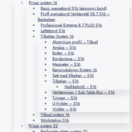
Priser system 16
Basic sveisebord S16 (økonomi bord)
Proff sveisebord Verktøystål X8.7 S16 –
Bestselger
Professional Extreme 8.7 PLUS S16
Løftebord S16
Tilbehør System 16
Aluminium profil – Tilbud
Anslag – S16
Bolter – S16
Bordpresse – S16
Magneter – S16
Rørproduksjon System 16
Sett med tilbehør – S16
Tilbehør – S16
Vedlikehold – S16
Verktøyvogn / Sub Table Box – S16
Tvinger – S16
U-Vinkler – S16
Vinkler – S16
Tilbud system 16
Workstation S16
Priser system 22
Perforerte plater system 22