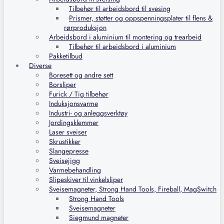
Tilbehør til arbeidsbord til svesing
Prismer, støtter og oppspenningsplater til flens &
rørproduksjon
Arbeidsbord i aluminium til montering og trearbeid
Tilbehør til arbeidsbord i aluminium
Pakketilbud
Diverse
Boresett og andre sett
Borsliper
Furick / Tig tilbehør
Induksjonsvarme
Industri- og anleggsverktøy
Jordingsklemmer
Laser sveiser
Skrustikker
Slangepresse
Sveisejigg
Varmebehandling
Slipeskiver til vinkelsliper
Sveisemagneter, Strong Hand Tools, Fireball, MagSwitch
Strong Hand Tools
Sveisemagneter
Siegmund magneter