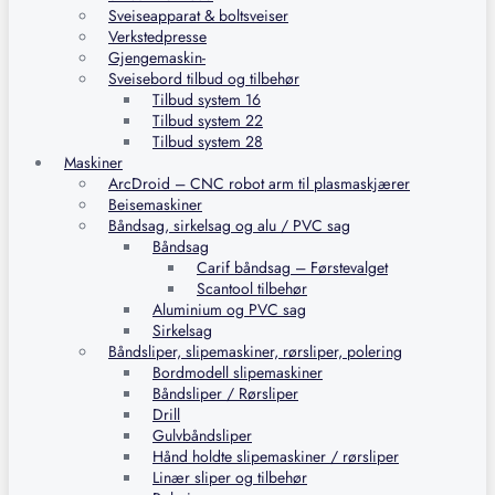
Sveiseapparat & boltsveiser
Verkstedpresse
Gjengemaskin-
Sveisebord tilbud og tilbehør
Tilbud system 16
Tilbud system 22
Tilbud system 28
Maskiner
ArcDroid – CNC robot arm til plasmaskjærer
Beisemaskiner
Båndsag, sirkelsag og alu / PVC sag
Båndsag
Carif båndsag – Førstevalget
Scantool tilbehør
Aluminium og PVC sag
Sirkelsag
Båndsliper, slipemaskiner, rørsliper, polering
Bordmodell slipemaskiner
Båndsliper / Rørsliper
Drill
Gulvbåndsliper
Hånd holdte slipemaskiner / rørsliper
Linær sliper og tilbehør