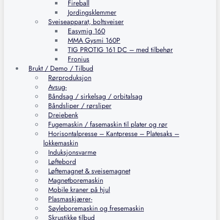
Fireball
Jordingsklemmer
Sveiseapparat, boltsveiser
Easymig 160
MMA Gysmi 160P
TIG PROTIG 161 DC – med tilbehør
Fronius
Brukt / Demo / Tilbud
Rørproduksjon
Avsug-
Båndsag / sirkelsag / orbitalsag
Båndsliper / rørsliper
Dreiebenk
Fugemaskin / fasemaskin til plater og rør
Horisontalpresse – Kantpresse – Platesaks –
lokkemaskin
Induksjonsvarme
Løftebord
Løftemagnet & sveisemagnet
Magnetboremaskin
Mobile kraner på hjul
Plasmaskjærer-
Søyleboremaskin og fresemaskin
Skrustikke tilbud