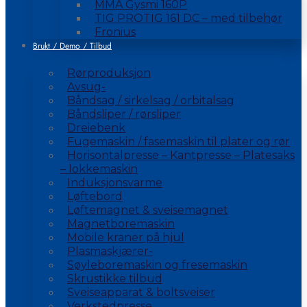
MMA Gysmi 160P
TIG PROTIG 161 DC – med tilbehør
Fronius
Brukt / Demo / Tilbud
Rørproduksjon
Avsug-
Båndsag / sirkelsag / orbitalsag
Båndsliper / rørsliper
Dreiebenk
Fugemaskin / fasemaskin til plater og rør
Horisontalpresse – Kantpresse – Platesaks
– lokkemaskin
Induksjonsvarme
Løftebord
Løftemagnet & sveisemagnet
Magnetboremaskin
Mobile kraner på hjul
Plasmaskjærer-
Søyleboremaskin og fresemaskin
Skrustikke tilbud
Sveiseapparat & boltsveiser
Verkstedpresse