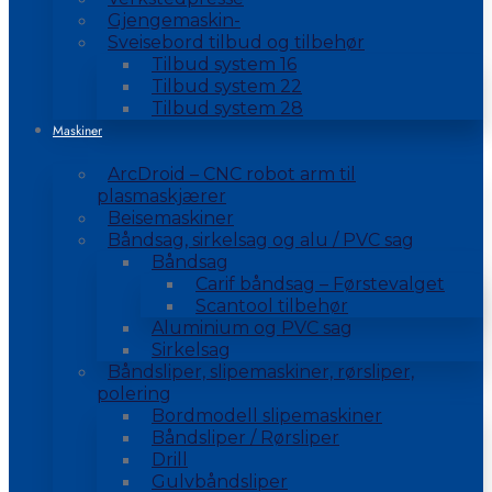
Gjengemaskin-
Sveisebord tilbud og tilbehør
Tilbud system 16
Tilbud system 22
Tilbud system 28
Maskiner
ArcDroid – CNC robot arm til
plasmaskjærer
Beisemaskiner
Båndsag, sirkelsag og alu / PVC sag
Båndsag
Carif båndsag – Førstevalget
Scantool tilbehør
Aluminium og PVC sag
Sirkelsag
Båndsliper, slipemaskiner, rørsliper,
polering
Bordmodell slipemaskiner
Båndsliper / Rørsliper
Drill
Gulvbåndsliper