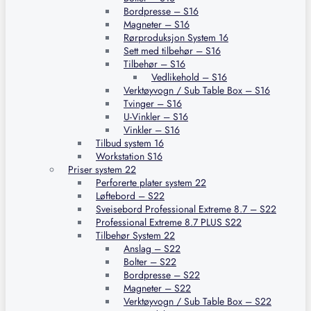
Bordpresse – S16
Magneter – S16
Rørproduksjon System 16
Sett med tilbehør – S16
Tilbehør – S16
Vedlikehold – S16
Verktøyvogn / Sub Table Box – S16
Tvinger – S16
U-Vinkler – S16
Vinkler – S16
Tilbud system 16
Workstation S16
Priser system 22
Perforerte plater system 22
Løftebord – S22
Sveisebord Professional Extreme 8.7 – S22
Professional Extreme 8.7 PLUS S22
Tilbehør System 22
Anslag – S22
Bolter – S22
Bordpresse – S22
Magneter – S22
Verktøyvogn / Sub Table Box – S22