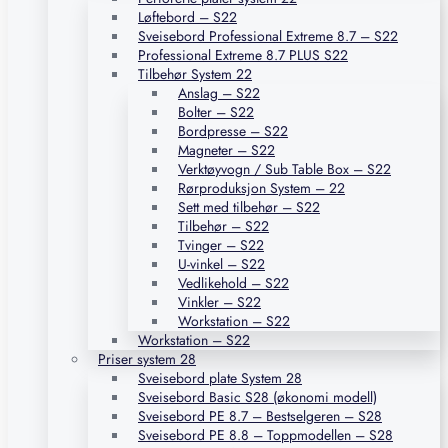
Løftebord – S22
Sveisebord Professional Extreme 8.7 – S22
Professional Extreme 8.7 PLUS S22
Tilbehør System 22
Anslag – S22
Bolter – S22
Bordpresse – S22
Magneter – S22
Verktøyvogn / Sub Table Box – S22
Rørproduksjon System – 22
Sett med tilbehør – S22
Tilbehør – S22
Tvinger – S22
U-vinkel – S22
Vedlikehold – S22
Vinkler – S22
Workstation – S22
Workstation – S22
Priser system 28
Sveisebord plate System 28
Sveisebord Basic S28 (økonomi modell)
Sveisebord PE 8.7 – Bestselgeren – S28
Sveisebord PE 8.8 – Toppmodellen – S28