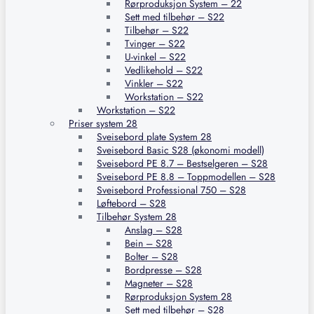
Rørproduksjon System – 22
Sett med tilbehør – S22
Tilbehør – S22
Tvinger – S22
U-vinkel – S22
Vedlikehold – S22
Vinkler – S22
Workstation – S22
Workstation – S22
Priser system 28
Sveisebord plate System 28
Sveisebord Basic S28 (økonomi modell)
Sveisebord PE 8.7 – Bestselgeren – S28
Sveisebord PE 8.8 – Toppmodellen – S28
Sveisebord Professional 750 – S28
Løftebord – S28
Tilbehør System 28
Anslag – S28
Bein – S28
Bolter – S28
Bordpresse – S28
Magneter – S28
Rørproduksjon System 28
Sett med tilbehør – S28