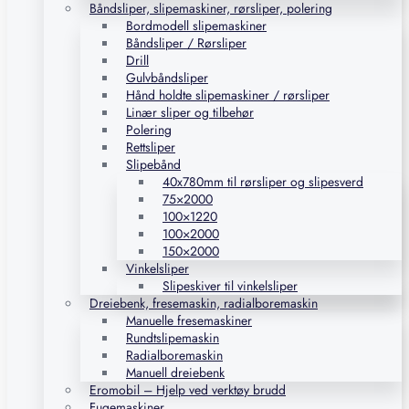
Båndsliper, slipemaskiner, rørsliper, polering
Bordmodell slipemaskiner
Båndsliper / Rørsliper
Drill
Gulvbåndsliper
Hånd holdte slipemaskiner / rørsliper
Linær sliper og tilbehør
Polering
Rettsliper
Slipebånd
40x780mm til rørsliper og slipesverd
75×2000
100×1220
100×2000
150×2000
Vinkelsliper
Slipeskiver til vinkelsliper
Dreiebenk, fresemaskin, radialboremaskin
Manuelle fresemaskiner
Rundtslipemaskin
Radialboremaskin
Manuell dreiebenk
Eromobil – Hjelp ved verktøy brudd
Fugemaskiner