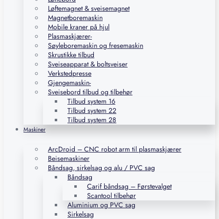
Løftemagnet & sveisemagnet
Magnetboremaskin
Mobile kraner på hjul
Plasmaskjærer-
Søyleboremaskin og fresemaskin
Skrustikke tilbud
Sveiseapparat & boltsveiser
Verkstedpresse
Gjengemaskin-
Sveisebord tilbud og tilbehør
Tilbud system 16
Tilbud system 22
Tilbud system 28
Maskiner
ArcDroid – CNC robot arm til plasmaskjærer
Beisemaskiner
Båndsag, sirkelsag og alu / PVC sag
Båndsag
Carif båndsag – Førstevalget
Scantool tilbehør
Aluminium og PVC sag
Sirkelsag