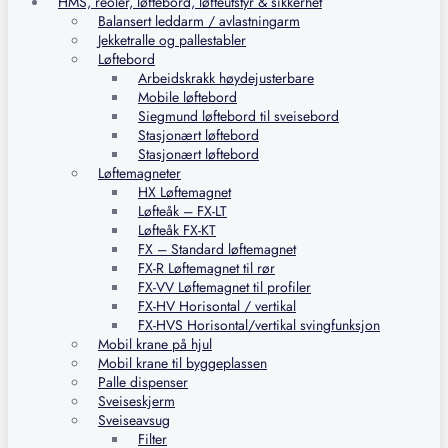
HMS, reoler, løftebord, løfteutstyr & sikkerhet
Balansert leddarm / avlastningarm
Jekketralle og pallestabler
Løftebord
Arbeidskrakk høydejusterbare
Mobile løftebord
Siegmund løftebord til sveisebord
Stasjonært løftebord
Stasjonært løftebord
Løftemagneter
HX Løftemagnet
Løfteåk – FX-LT
Løfteåk FX-KT
FX – Standard løftemagnet
FX-R Løftemagnet til rør
FX-VV Løftemagnet til profiler
FX-HV Horisontal / vertikal
FX-HVS Horisontal/vertikal svingfunksjon
Mobil krane på hjul
Mobil krane til byggeplassen
Palle dispenser
Sveiseskjerm
Sveiseavsug
Filter