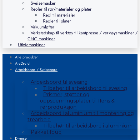
Sveisemasker
Reoler til rør/materialer og plater
Reol til materialer
Reoler til plater
Vakuumløfter
Verkstedskap til verktøy til kantpresse / verktøysmaskiner /
CNC maskiner
Utleiemaskiner
Alle produkter
ArcDroid
Arbeidsbord / Sveisebord
Arbeidsbord til sveising
Tilbehør til arbeidsbord til svesing
Prismer, støtter og
oppspenningsplater til flens &
rørproduksjon
Arbeidsbord i aluminium til montering og
trearbeid
Tilbehør til arbeidsbord i aluminium
Pakketilbud
Diverse