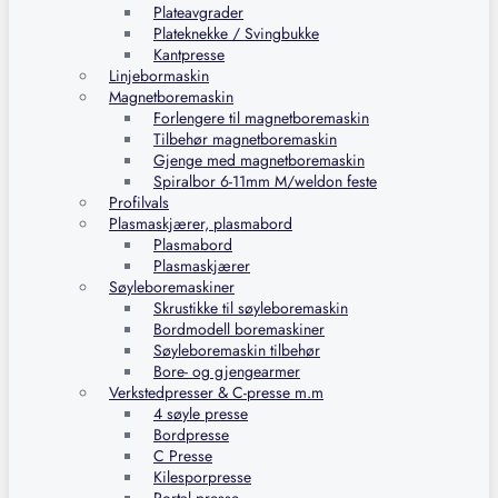
Plateavgrader
Plateknekke / Svingbukke
Kantpresse
Linjebormaskin
Magnetboremaskin
Forlengere til magnetboremaskin
Tilbehør magnetboremaskin
Gjenge med magnetboremaskin
Spiralbor 6-11mm M/weldon feste
Profilvals
Plasmaskjærer, plasmabord
Plasmabord
Plasmaskjærer
Søyleboremaskiner
Skrustikke til søyleboremaskin
Bordmodell boremaskiner
Søyleboremaskin tilbehør
Bore- og gjengearmer
Verkstedpresser & C-presse m.m
4 søyle presse
Bordpresse
C Presse
Kilesporpresse