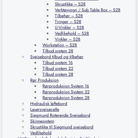
Skrustikke – S28
Verktøyvogn / Sub Table Box – S28
Tilbehør – S28
Tvinger – S28
U-Vinkler – S28
Vedlikehold – S28
Vinkler – S28
Workstation – S28
Tilbud system 28
Sveisebord tilbud og tilbehør
Tilbud system 16
Tilbud system 22
Tilbud system 28
Rør Produksjon
Rørproduksjon System 16
Rørproduksjon System 22
Rørproduksjon System 28
Hydraulisk løftebord
Lasersveisecelle
Siegmund Roterende Sveisebord
Skinnesystem
Skrustikke til Siegmund sveisebord
Vedlikehold