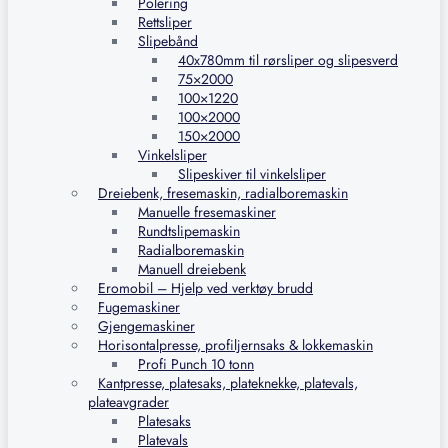
Polering
Rettsliper
Slipebånd
40x780mm til rørsliper og slipesverd
75×2000
100×1220
100×2000
150×2000
Vinkelsliper
Slipeskiver til vinkelsliper
Dreiebenk, fresemaskin, radialboremaskin
Manuelle fresemaskiner
Rundtslipemaskin
Radialboremaskin
Manuell dreiebenk
Eromobil – Hjelp ved verktøy brudd
Fugemaskiner
Gjengemaskiner
Horisontalpresse, profiljernsaks & lokkemaskin
Profi Punch 10 tonn
Kantpresse, platesaks, plateknekke, platevals,
plateavgrader
Platesaks
Platevals