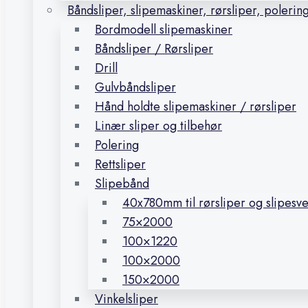
Båndsliper, slipemaskiner, rørsliper, polerin
Bordmodell slipemaskiner
Båndsliper / Rørsliper
Drill
Gulvbåndsliper
Hånd holdte slipemaskiner / rørsliper
Linær sliper og tilbehør
Polering
Rettsliper
Slipebånd
40x780mm til rørsliper og slipesv
75×2000
100×1220
100×2000
150×2000
Vinkelsliper