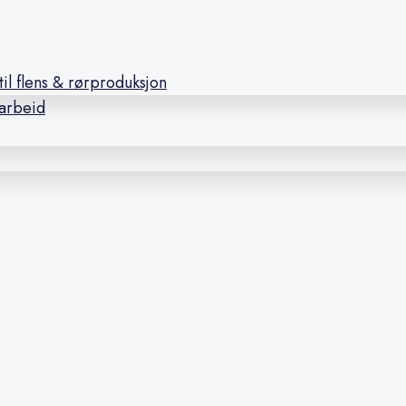
il flens & rørproduksjon
earbeid