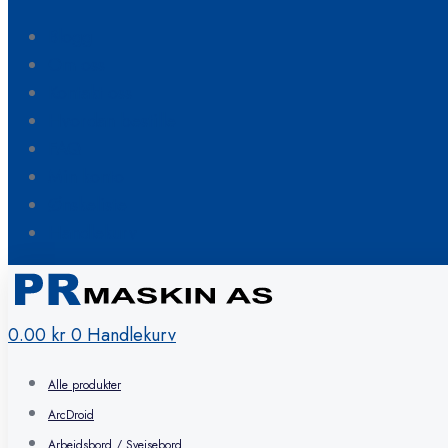
Blogg
Om oss
Kontakt oss
Hvordan bestille
FAQ
Min konto
Ønskeliste
Handlekurv
0.00
kr
0
Handlekurv
Alle produkter
ArcDroid
Arbeidsbord / Sveisebord