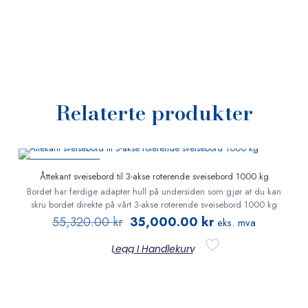
Relaterte produkter
PÅ TILBUD
Åttekant sveisebord til 3-akse roterende sveisebord 1000 kg
Bordet har ferdige adapter hull på undersiden som gjør at du kan
skru bordet direkte på vårt 3-akse roterende sveisebord 1000 kg
55,320.00
kr
35,000.00
kr
eks. mva
Legg I Handlekurv