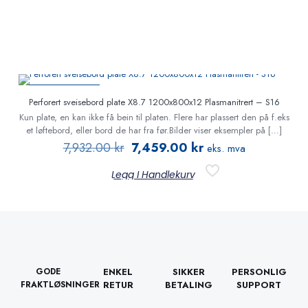
PÅ TILBUD
Perforert sveisebord plate X8.7 1200x800x12 Plasmanitrert – S16
Kun plate, en kan ikke få bein til platen. Flere har plassert den på f.eks
et løftebord, eller bord de har fra før.Bilder viser eksempler på
[…]
7,932.00
kr
7,459.00
kr
eks. mva
Legg I Handlekurv
GODE
ENKEL
SIKKER
PERSONLIG
FRAKTLØSNINGER
RETUR
BETALING
SUPPORT