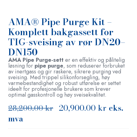
AMA® Pipe Purge Kit –
Komplett bakgassett for
TIG-sveising av rør DN20–
DN150
AMA Pipe Purge-sett
er en effektiv og pålitelig
løsning for
pipe purge
, som reduserer forbruket
av inertgass og gir raskere, sikrere purging ved
sveising. Med trippel silikonforsegling, høy
varmebestandighet og robust utførelse er settet
ideelt for profesjonelle brukere som krever
optimal gasskontroll og høy sveisekvalitet.
20,900.00
kr
eks.
28,200.00
kr
mva