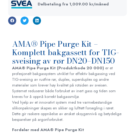
Delbetaling fra
1,009.00
kr
/måned
AMA® Pipe Purge Kit –
Komplett bakgassett for TIG-
sveising av rør DN20–DN150
AMA® Pipe Purge Kit (Produktkode 20 000)
er et
profesjonelt bakgassystem utviklet for effektiv bakgassing ved
TIG-sveising av rustfrie rør, duplex, superduplex og andre
materialer som krever høy kvalitet på rotsiden av sveisen.
Systemet reduserer både forbruket av inert gass og tiden som
kreves for å oppnå korrekt bakgassmiljø.
Ved hjelp av et innovativt system med tre varmebestandige
silikonpakninger skapes en sikker og lufttett forsegling i røret.
Dette gir raskere oppnåelse av ønsket oksygennivå og betydelige
besparelser på argonforbruket.
Fordeler med AMA® Pipe Purge Kit