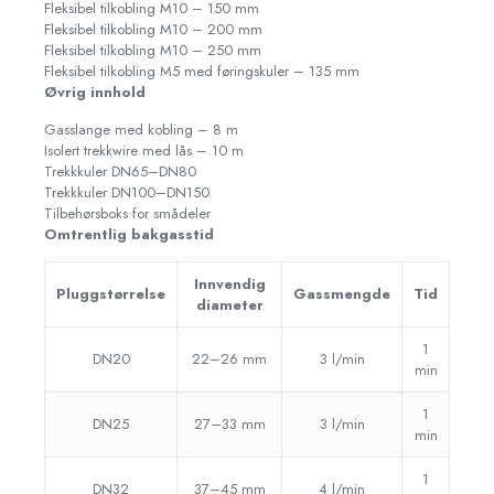
Fleksibel tilkobling M10 – 150 mm
Fleksibel tilkobling M10 – 200 mm
Fleksibel tilkobling M10 – 250 mm
Fleksibel tilkobling M5 med føringskuler – 135 mm
Øvrig innhold
Gasslange med kobling – 8 m
Isolert trekkwire med lås – 10 m
Trekkkuler DN65–DN80
Trekkkuler DN100–DN150
Tilbehørsboks for smådeler
Omtrentlig bakgasstid
Innvendig
Pluggstørrelse
Gassmengde
Tid
diameter
1
DN20
22–26 mm
3 l/min
min
1
DN25
27–33 mm
3 l/min
min
1
DN32
37–45 mm
4 l/min