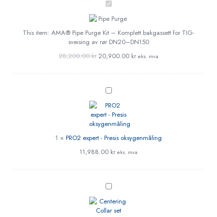
AMA®
Pipe
Purge
Kit
This item:
AMA® Pipe Purge Kit – Komplett bakgassett for TIG-
–
sveising av rør DN20–DN150
Komplett
28,200.00
kr
20,900.00
kr
eks. mva
bakgassett
for
TIG-
sveising
PRO2
av
expert
rør
-
DN20–
Presis
DN150
oksygenmåling
1
×
PRO2 expert - Presis oksygenmåling
11,988.00
kr
eks. mva
Centering
Collar
set
DN65