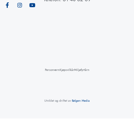
Personvern
Kjøpsvilkår
Miljøfyrtårn
Utviklet og driftet av
Bølgen Media