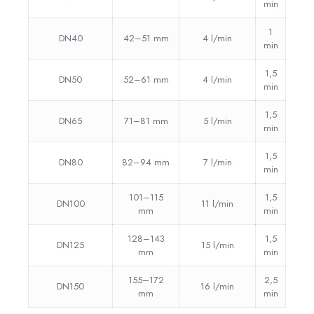
min
1
DN40
42–51 mm
4 l/min
min
1,5
DN50
52–61 mm
4 l/min
min
1,5
DN65
71–81 mm
5 l/min
min
1,5
DN80
82–94 mm
7 l/min
min
101–115
1,5
DN100
11 l/min
mm
min
128–143
1,5
DN125
15 l/min
mm
min
155–172
2,5
DN150
16 l/min
mm
min