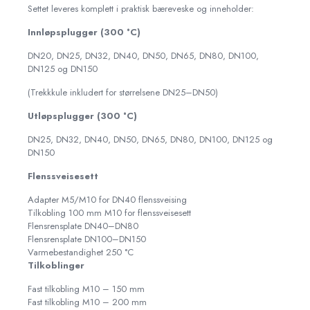
Settet leveres komplett i praktisk bæreveske og inneholder:
Innløpsplugger (300 °C)
DN20, DN25, DN32, DN40, DN50, DN65, DN80, DN100,
DN125 og DN150
(Trekkkule inkludert for størrelsene DN25–DN50)
Utløpsplugger (300 °C)
DN25, DN32, DN40, DN50, DN65, DN80, DN100, DN125 og
DN150
Flenssveisesett
Adapter M5/M10 for DN40 flenssveising
Tilkobling 100 mm M10 for flenssveisesett
Flensrensplate DN40–DN80
Flensrensplate DN100–DN150
Varmebestandighet 250 °C
Tilkoblinger
Fast tilkobling M10 – 150 mm
Fast tilkobling M10 – 200 mm