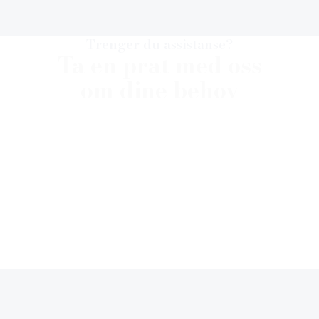
Trenger du assistanse?
Ta en prat med oss
om dine behov