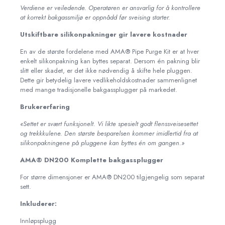
Verdiene er veiledende. Operatøren er ansvarlig for å kontrollere
at korrekt bakgassmiljø er oppnådd før sveising starter.
Utskiftbare silikonpakninger gir lavere kostnader
En av de største fordelene med AMA® Pipe Purge Kit er at hver
enkelt silikonpakning kan byttes separat. Dersom én pakning blir
slitt eller skadet, er det ikke nødvendig å skifte hele pluggen.
Dette gir betydelig lavere vedlikeholdskostnader sammenlignet
med mange tradisjonelle bakgassplugger på markedet.
Brukererfaring
«Settet er svært funksjonelt. Vi likte spesielt godt flenssveisesettet
og trekkkulene. Den største besparelsen kommer imidlertid fra at
silikonpakningene på pluggene kan byttes én om gangen.»
AMA® DN200 Komplette bakgassplugger
For større dimensjoner er AMA® DN200 tilgjengelig som separat
sett.
Inkluderer:
Innløpsplugg