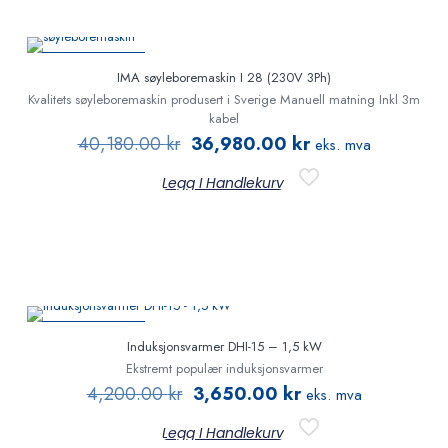
PÅ TILBUD
IMA søyleboremaskin I 28 (230V 3Ph)
Kvalitets søyleboremaskin produsert i Sverige Manuell matning Inkl 3m
kabel
40,180.00
kr
36,980.00
kr
eks. mva
Legg I Handlekurv
PÅ TILBUD
Induksjonsvarmer DHI-15 – 1,5 kW
Ekstremt populær induksjonsvarmer
4,200.00
kr
3,650.00
kr
eks. mva
Legg I Handlekurv