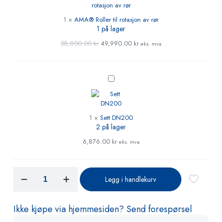
av
rør
1
×
AMA® Roller til rotasjon av rør
1 på lager
58,800.00
kr
49,990.00
kr
eks. mva
Sett
DN200
1
×
Sett DN200
2 på lager
6,876.00
kr
eks. mva
Legg i handlekurv
Ikke kjøpe via hjemmesiden? Send forespørsel