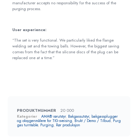
manufacturer accepts no responsibility for the success of the
purging process.
User experience:
“The set is very functional. We particularly liked the flange
welding set and the towing balls. However, the biggest saving
comes from the fact that the silicone discs of the plug can be
replaced one at a time.”
PRODUKTNUMMER
20 000
Kategorier
AMA® rørutstyr
,
Bakgassutstyr, bakgassplugger
og oksygenmålere for TIG-sveising
,
Brukt / Demo / Tilbud
,
Purg
gas turntable
,
Purging
,
Rør produksjon