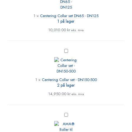
-
DN125
1
×
Centering Collar set DN65 - DN125
1 på lager
10,010.00
kr
eks. mva
Centering
Collar
set
-
DN150-
500
1
×
Centering Collar set - DN150-500
2 på lager
14,950.00
kr
eks. mva
AMA®
Roller
til
rotasjon