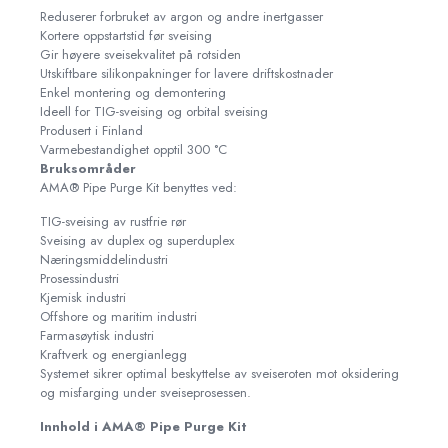
Reduserer forbruket av argon og andre inertgasser
Kortere oppstartstid før sveising
Gir høyere sveisekvalitet på rotsiden
Utskiftbare silikonpakninger for lavere driftskostnader
Enkel montering og demontering
Ideell for TIG-sveising og orbital sveising
Produsert i Finland
Varmebestandighet opptil 300 °C
Bruksområder
AMA® Pipe Purge Kit benyttes ved:
TIG-sveising av rustfrie rør
Sveising av duplex og superduplex
Næringsmiddelindustri
Prosessindustri
Kjemisk industri
Offshore og maritim industri
Farmasøytisk industri
Kraftverk og energianlegg
Systemet sikrer optimal beskyttelse av sveiseroten mot oksidering
og misfarging under sveiseprosessen.
Innhold i AMA® Pipe Purge Kit