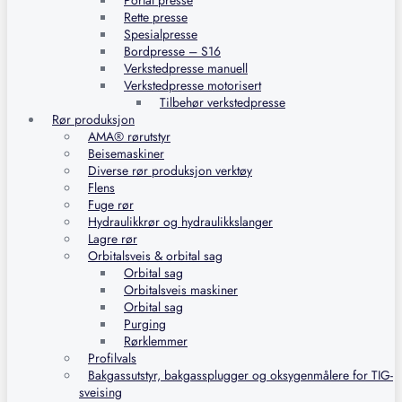
Portal presse
Rette presse
Spesialpresse
Bordpresse – S16
Verkstedpresse manuell
Verkstedpresse motorisert
Tilbehør verkstedpresse
Rør produksjon
AMA® rørutstyr
Beisemaskiner
Diverse rør produksjon verktøy
Flens
Fuge rør
Hydraulikkrør og hydraulikkslanger
Lagre rør
Orbitalsveis & orbital sag
Orbital sag
Orbitalsveis maskiner
Orbital sag
Purging
Rørklemmer
Profilvals
Bakgassutstyr, bakgassplugger og oksygenmålere for TIG-
sveising