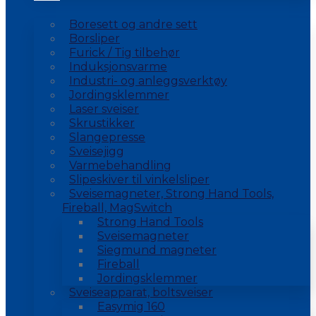
Boresett og andre sett
Borsliper
Furick / Tig tilbehør
Induksjonsvarme
Industri- og anleggsverktøy
Jordingsklemmer
Laser sveiser
Skrustikker
Slangepresse
Sveisejigg
Varmebehandling
Slipeskiver til vinkelsliper
Sveisemagneter, Strong Hand Tools,
Fireball, MagSwitch
Strong Hand Tools
Sveisemagneter
Siegmund magneter
Fireball
Jordingsklemmer
Sveiseapparat, boltsveiser
Easymig 160