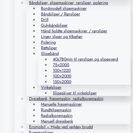
Båndsliper, slipemaskiner, rørsliper, polering
Bordmodell slipemaskiner
Båndsliper / Rørsliper
Drill
Gulvbåndsliper
Hånd holdte slipemaskiner / rørsliper
Linær sliper og tilbehør
Polering
Rettsliper
Slipebånd
40x780mm til rørsliper og slipesverd
75×2000
100×1220
100×2000
150×2000
Vinkelsliper
Slipeskiver til vinkelsliper
Dreiebenk, fresemaskin, radialboremaskin
Manuelle fresemaskiner
Rundtslipemaskin
Radialboremaskin
Manuell dreiebenk
Eromobil – Hjelp ved verktøy brudd
Fugemaskiner