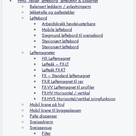
HMS, reoler, løftebord, løfteutstyr & sikkerhet
Balansert leddarm / avlastningarm
Jekketralle og pallestabler
Løftebord
Arbeidskrakk høydejusterbare
Mobile løftebord
Siegmund løftebord til sveisebord
Stasjonært løftebord
Stasjonært løftebord
Løftemagneter
HX Løftemagnet
Løfteåk – FX-LT
Løfteåk FX-KT
FX – Standard løftemagnet
FX-R Løftemagnet til rør
FX-VV Løftemagnet til profiler
FX-HV Horisontal / vertikal
FX-HVS Horisontal/vertikal svingfunksjon
Mobil krane på hjul
Mobil krane til byggeplassen
Palle dispenser
Sveiseskjerm
Sveiseavsug
Filter