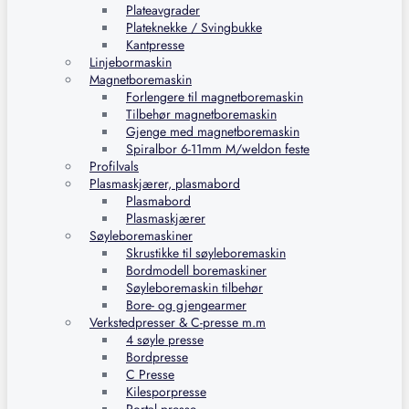
Plateavgrader
Plateknekke / Svingbukke
Kantpresse
Linjebormaskin
Magnetboremaskin
Forlengere til magnetboremaskin
Tilbehør magnetboremaskin
Gjenge med magnetboremaskin
Spiralbor 6-11mm M/weldon feste
Profilvals
Plasmaskjærer, plasmabord
Plasmabord
Plasmaskjærer
Søyleboremaskiner
Skrustikke til søyleboremaskin
Bordmodell boremaskiner
Søyleboremaskin tilbehør
Bore- og gjengearmer
Verkstedpresser & C-presse m.m
4 søyle presse
Bordpresse
C Presse
Kilesporpresse