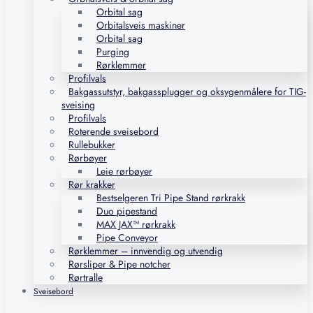
Orbital sag
Orbitalsveis maskiner
Orbital sag
Purging
Rørklemmer
Profilvals
Bakgassutstyr, bakgassplugger og oksygenmålere for TIG-
sveising
Profilvals
Roterende sveisebord
Rullebukker
Rørbøyer
Leie rørbøyer
Rør krakker
Bestselgeren Tri Pipe Stand rørkrakk
Duo pipestand
MAX JAX™ rørkrakk
Pipe Conveyor
Rørklemmer – innvendig og utvendig
Rørsliper & Pipe notcher
Rørtralle
Sveisebord