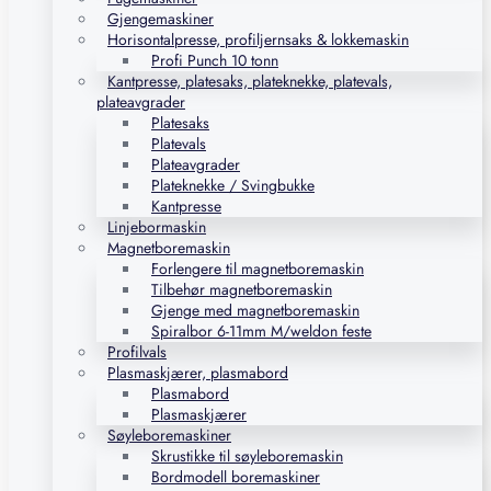
Gjengemaskiner
Horisontalpresse, profiljernsaks & lokkemaskin
Profi Punch 10 tonn
Kantpresse, platesaks, plateknekke, platevals,
plateavgrader
Platesaks
Platevals
Plateavgrader
Plateknekke / Svingbukke
Kantpresse
Linjebormaskin
Magnetboremaskin
Forlengere til magnetboremaskin
Tilbehør magnetboremaskin
Gjenge med magnetboremaskin
Spiralbor 6-11mm M/weldon feste
Profilvals
Plasmaskjærer, plasmabord
Plasmabord
Plasmaskjærer
Søyleboremaskiner
Skrustikke til søyleboremaskin
Bordmodell boremaskiner