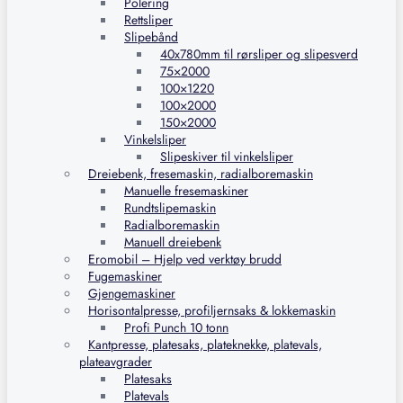
Polering
Rettsliper
Slipebånd
40x780mm til rørsliper og slipesverd
75×2000
100×1220
100×2000
150×2000
Vinkelsliper
Slipeskiver til vinkelsliper
Dreiebenk, fresemaskin, radialboremaskin
Manuelle fresemaskiner
Rundtslipemaskin
Radialboremaskin
Manuell dreiebenk
Eromobil – Hjelp ved verktøy brudd
Fugemaskiner
Gjengemaskiner
Horisontalpresse, profiljernsaks & lokkemaskin
Profi Punch 10 tonn
Kantpresse, platesaks, plateknekke, platevals,
plateavgrader
Platesaks
Platevals