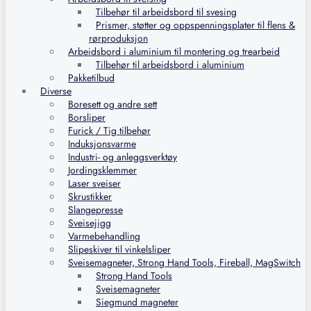
Tilbehør til arbeidsbord til svesing
Prismer, støtter og oppspenningsplater til flens &
rørproduksjon
Arbeidsbord i aluminium til montering og trearbeid
Tilbehør til arbeidsbord i aluminium
Pakketilbud
Diverse
Boresett og andre sett
Borsliper
Furick / Tig tilbehør
Induksjonsvarme
Industri- og anleggsverktøy
Jordingsklemmer
Laser sveiser
Skrustikker
Slangepresse
Sveisejigg
Varmebehandling
Slipeskiver til vinkelsliper
Sveisemagneter, Strong Hand Tools, Fireball, MagSwitch
Strong Hand Tools
Sveisemagneter
Siegmund magneter