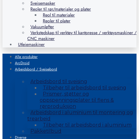
Sveisemasker
Reoler til rør/materialer og plater
Reol til materialer
Reoler til plater
Vakuumløfter
Verkstedskap til verktøy til kantpresse / verktøysmaskiner /
CNC maskiner
Utleiemaskiner
Alle produkter
ArcDroid
Arbeidsbord / Sveisebord
Arbeidsbord til sveising
Tilbehør til arbeidsbord til svesing
Prismer, støtter og
oppspenningsplater til flens &
rørproduksjon
Arbeidsbord i aluminium til montering og
trearbeid
Tilbehør til arbeidsbord i aluminium
Pakketilbud
Diverse