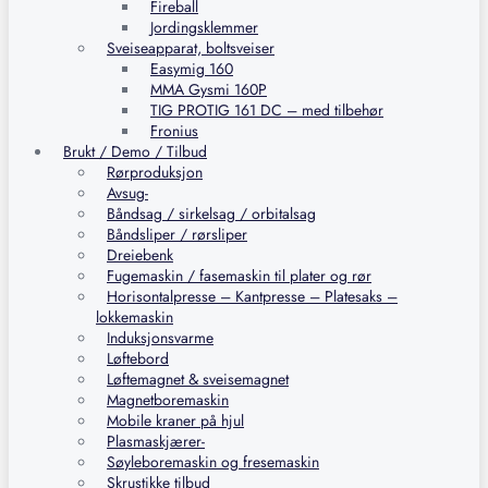
Fireball
Jordingsklemmer
Sveiseapparat, boltsveiser
Easymig 160
MMA Gysmi 160P
TIG PROTIG 161 DC – med tilbehør
Fronius
Brukt / Demo / Tilbud
Rørproduksjon
Avsug-
Båndsag / sirkelsag / orbitalsag
Båndsliper / rørsliper
Dreiebenk
Fugemaskin / fasemaskin til plater og rør
Horisontalpresse – Kantpresse – Platesaks –
lokkemaskin
Induksjonsvarme
Løftebord
Løftemagnet & sveisemagnet
Magnetboremaskin
Mobile kraner på hjul
Plasmaskjærer-
Søyleboremaskin og fresemaskin
Skrustikke tilbud