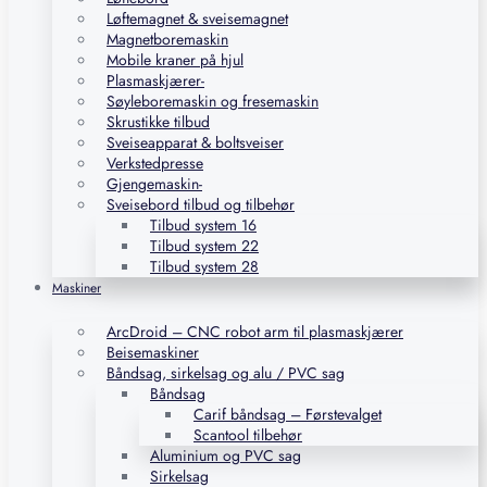
Løftemagnet & sveisemagnet
Magnetboremaskin
Mobile kraner på hjul
Plasmaskjærer-
Søyleboremaskin og fresemaskin
Skrustikke tilbud
Sveiseapparat & boltsveiser
Verkstedpresse
Gjengemaskin-
Sveisebord tilbud og tilbehør
Tilbud system 16
Tilbud system 22
Tilbud system 28
Maskiner
ArcDroid – CNC robot arm til plasmaskjærer
Beisemaskiner
Båndsag, sirkelsag og alu / PVC sag
Båndsag
Carif båndsag – Førstevalget
Scantool tilbehør
Aluminium og PVC sag
Sirkelsag