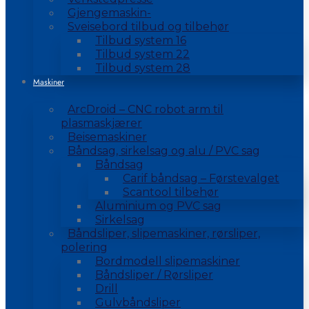
Gjengemaskin-
Sveisebord tilbud og tilbehør
Tilbud system 16
Tilbud system 22
Tilbud system 28
Maskiner
ArcDroid – CNC robot arm til
plasmaskjærer
Beisemaskiner
Båndsag, sirkelsag og alu / PVC sag
Båndsag
Carif båndsag – Førstevalget
Scantool tilbehør
Aluminium og PVC sag
Sirkelsag
Båndsliper, slipemaskiner, rørsliper,
polering
Bordmodell slipemaskiner
Båndsliper / Rørsliper
Drill
Gulvbåndsliper