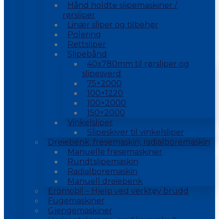
Hånd holdte slipemaskiner /
rørsliper
Linær sliper og tilbehør
Polering
Rettsliper
Slipebånd
40x780mm til rørsliper og
slipesverd
75×2000
100×1220
100×2000
150×2000
Vinkelsliper
Slipeskiver til vinkelsliper
Dreiebenk, fresemaskin, radialboremaskin
Manuelle fresemaskiner
Rundtslipemaskin
Radialboremaskin
Manuell dreiebenk
Eromobil – Hjelp ved verktøy brudd
Fugemaskiner
Gjengemaskiner