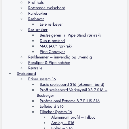
Profilvals
Roterende sveisebord
Rullebukker
Rørbøyer
Leie rørbøyer
Rør krakker
Bestselgeren Tri Pipe Stand rørkrakk
Duo pipestand
MAX JAX™ rørkrakk
Pipe Conveyor
Rørklemmer – innvendig og utvendig
Rørsliper & Pipe notcher
Rørtralle
Sveisebord
Priser system 16
Basic sveisebord S16 (økonomi bord)
Proff sveisebord Verktøystål X8.7 S16 –
Bestselger
Professional Extreme 8.7 PLUS S16
Løftebord S16
Tilbehør System 16
Aluminium profil – Tilbud
Anslag – S16
Bolter – S16