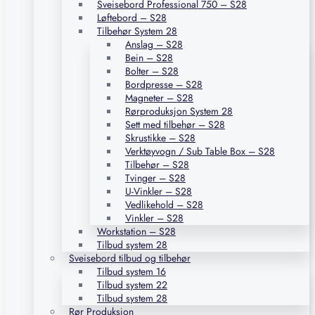
Sveisebord Professional 750 – S28
Løftebord – S28
Tilbehør System 28
Anslag – S28
Bein – S28
Bolter – S28
Bordpresse – S28
Magneter – S28
Rørproduksjon System 28
Sett med tilbehør – S28
Skrustikke – S28
Verktøyvogn / Sub Table Box – S28
Tilbehør – S28
Tvinger – S28
U-Vinkler – S28
Vedlikehold – S28
Vinkler – S28
Workstation – S28
Tilbud system 28
Sveisebord tilbud og tilbehør
Tilbud system 16
Tilbud system 22
Tilbud system 28
Rør Produksjon