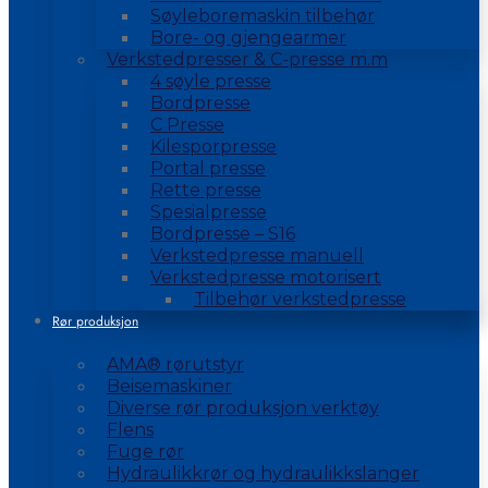
Søyleboremaskin tilbehør
Bore- og gjengearmer
Verkstedpresser & C-presse m.m
4 søyle presse
Bordpresse
C Presse
Kilesporpresse
Portal presse
Rette presse
Spesialpresse
Bordpresse – S16
Verkstedpresse manuell
Verkstedpresse motorisert
Tilbehør verkstedpresse
Rør produksjon
AMA® rørutstyr
Beisemaskiner
Diverse rør produksjon verktøy
Flens
Fuge rør
Hydraulikkrør og hydraulikkslanger