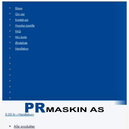
Blogg
Om oss
Kontakt oss
Hvordan bestille
FAQ
Min konto
Ønskeliste
Handlekurv
Blogg
Om oss
Kontakt oss
Hvordan bestille
FAQ
Min konto
Ønskeliste
Handlekurv
0.00
kr
Handlekurv
0
Alle produkter