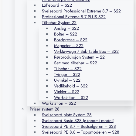
Løftebord – S22
Sveisebord Professional Extreme 8.7 – S22
Professional Extreme 8.7 PLUS S22
Tilbehør System 22
Anslag – S22
Bolter – S22
Bordpresse – S22
Magneter – S22
Verktøyvogn / Sub Table Box – S22
Rørproduksjon System – 22
Sett med tilbehør – S22
Tilbehør – S22
Tvinger – S22
U-vinkel – S22
Vedlikehold – S22
Vinkler – S22
Workstation – S22
Workstation – S22
Priser system 28
Sveisebord plate System 28
Sveisebord Basic S28 (økonomi modell)
Sveisebord PE 8.7 – Bestselgeren – S28
Sveisebord PE 8.8 – Toppmodellen – S28