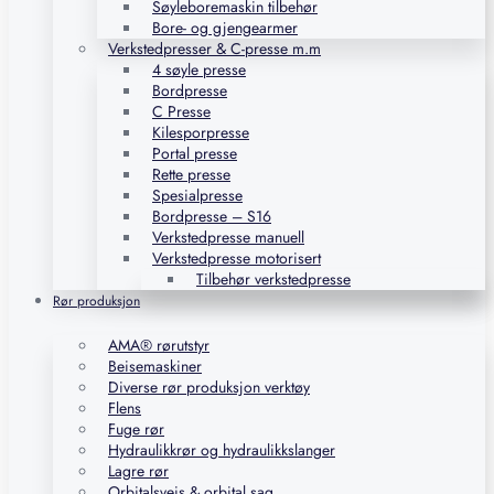
Søyleboremaskin tilbehør
Bore- og gjengearmer
Verkstedpresser & C-presse m.m
4 søyle presse
Bordpresse
C Presse
Kilesporpresse
Portal presse
Rette presse
Spesialpresse
Bordpresse – S16
Verkstedpresse manuell
Verkstedpresse motorisert
Tilbehør verkstedpresse
Rør produksjon
AMA® rørutstyr
Beisemaskiner
Diverse rør produksjon verktøy
Flens
Fuge rør
Hydraulikkrør og hydraulikkslanger
Lagre rør
Orbitalsveis & orbital sag