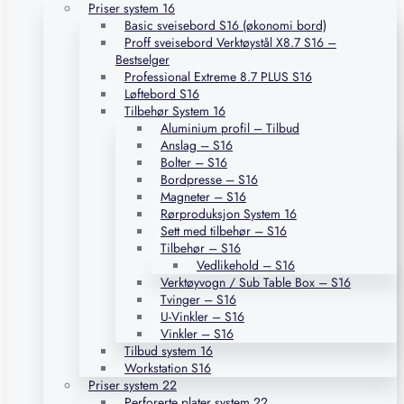
Priser system 16
Basic sveisebord S16 (økonomi bord)
Proff sveisebord Verktøystål X8.7 S16 –
Bestselger
Professional Extreme 8.7 PLUS S16
Løftebord S16
Tilbehør System 16
Aluminium profil – Tilbud
Anslag – S16
Bolter – S16
Bordpresse – S16
Magneter – S16
Rørproduksjon System 16
Sett med tilbehør – S16
Tilbehør – S16
Vedlikehold – S16
Verktøyvogn / Sub Table Box – S16
Tvinger – S16
U-Vinkler – S16
Vinkler – S16
Tilbud system 16
Workstation S16
Priser system 22
Perforerte plater system 22