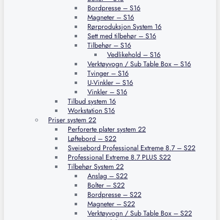
Bordpresse – S16
Magneter – S16
Rørproduksjon System 16
Sett med tilbehør – S16
Tilbehør – S16
Vedlikehold – S16
Verktøyvogn / Sub Table Box – S16
Tvinger – S16
U-Vinkler – S16
Vinkler – S16
Tilbud system 16
Workstation S16
Priser system 22
Perforerte plater system 22
Løftebord – S22
Sveisebord Professional Extreme 8.7 – S22
Professional Extreme 8.7 PLUS S22
Tilbehør System 22
Anslag – S22
Bolter – S22
Bordpresse – S22
Magneter – S22
Verktøyvogn / Sub Table Box – S22