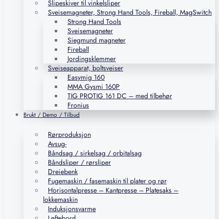
Slipeskiver til vinkelsliper
Sveisemagneter, Strong Hand Tools, Fireball, MagSwitch
Strong Hand Tools
Sveisemagneter
Siegmund magneter
Fireball
Jordingsklemmer
Sveiseapparat, boltsveiser
Easymig 160
MMA Gysmi 160P
TIG PROTIG 161 DC – med tilbehør
Fronius
Brukt / Demo / Tilbud
Rørproduksjon
Avsug-
Båndsag / sirkelsag / orbitalsag
Båndsliper / rørsliper
Dreiebenk
Fugemaskin / fasemaskin til plater og rør
Horisontalpresse – Kantpresse – Platesaks –
lokkemaskin
Induksjonsvarme
Løftebord