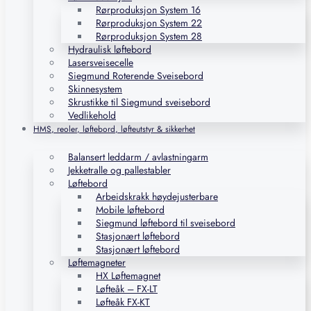
Rørproduksjon System 16
Rørproduksjon System 22
Rørproduksjon System 28
Hydraulisk løftebord
Lasersveisecelle
Siegmund Roterende Sveisebord
Skinnesystem
Skrustikke til Siegmund sveisebord
Vedlikehold
HMS, reoler, løftebord, løfteutstyr & sikkerhet
Balansert leddarm / avlastningarm
Jekketralle og pallestabler
Løftebord
Arbeidskrakk høydejusterbare
Mobile løftebord
Siegmund løftebord til sveisebord
Stasjonært løftebord
Stasjonært løftebord
Løftemagneter
HX Løftemagnet
Løfteåk – FX-LT
Løfteåk FX-KT