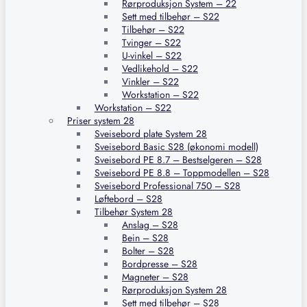
Rørproduksjon System – 22
Sett med tilbehør – S22
Tilbehør – S22
Tvinger – S22
U-vinkel – S22
Vedlikehold – S22
Vinkler – S22
Workstation – S22
Workstation – S22
Priser system 28
Sveisebord plate System 28
Sveisebord Basic S28 (økonomi modell)
Sveisebord PE 8.7 – Bestselgeren – S28
Sveisebord PE 8.8 – Toppmodellen – S28
Sveisebord Professional 750 – S28
Løftebord – S28
Tilbehør System 28
Anslag – S28
Bein – S28
Bolter – S28
Bordpresse – S28
Magneter – S28
Rørproduksjon System 28
Sett med tilbehør – S28