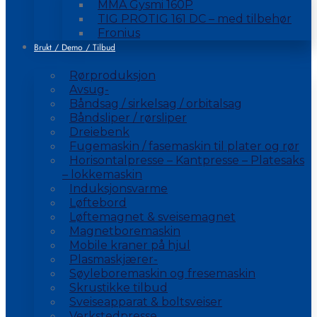
MMA Gysmi 160P
TIG PROTIG 161 DC – med tilbehør
Fronius
Brukt / Demo / Tilbud
Rørproduksjon
Avsug-
Båndsag / sirkelsag / orbitalsag
Båndsliper / rørsliper
Dreiebenk
Fugemaskin / fasemaskin til plater og rør
Horisontalpresse – Kantpresse – Platesaks
– lokkemaskin
Induksjonsvarme
Løftebord
Løftemagnet & sveisemagnet
Magnetboremaskin
Mobile kraner på hjul
Plasmaskjærer-
Søyleboremaskin og fresemaskin
Skrustikke tilbud
Sveiseapparat & boltsveiser
Verkstedpresse