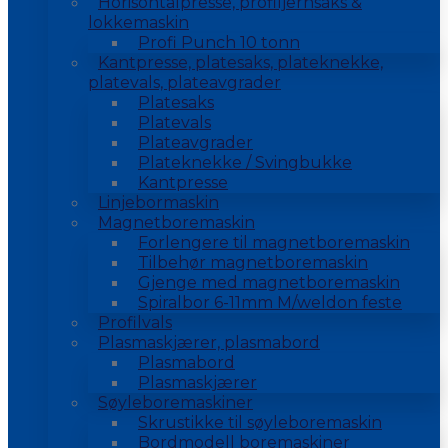
Horisontalpresse, profiljernsaks &
lokkemaskin
Profi Punch 10 tonn
Kantpresse, platesaks, plateknekke,
platevals, plateavgrader
Platesaks
Platevals
Plateavgrader
Plateknekke / Svingbukke
Kantpresse
Linjebormaskin
Magnetboremaskin
Forlengere til magnetboremaskin
Tilbehør magnetboremaskin
Gjenge med magnetboremaskin
Spiralbor 6-11mm M/weldon feste
Profilvals
Plasmaskjærer, plasmabord
Plasmabord
Plasmaskjærer
Søyleboremaskiner
Skrustikke til søyleboremaskin
Bordmodell boremaskiner