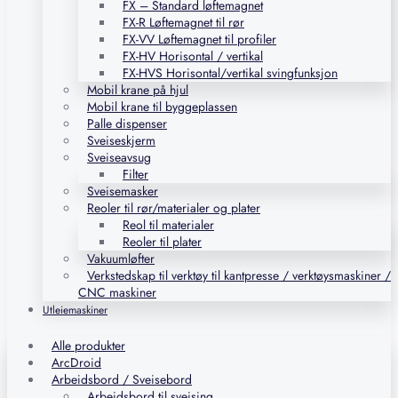
FX – Standard løftemagnet
FX-R Løftemagnet til rør
FX-VV Løftemagnet til profiler
FX-HV Horisontal / vertikal
FX-HVS Horisontal/vertikal svingfunksjon
Mobil krane på hjul
Mobil krane til byggeplassen
Palle dispenser
Sveiseskjerm
Sveiseavsug
Filter
Sveisemasker
Reoler til rør/materialer og plater
Reol til materialer
Reoler til plater
Vakuumløfter
Verkstedskap til verktøy til kantpresse / verktøysmaskiner /
CNC maskiner
Utleiemaskiner
Alle produkter
ArcDroid
Arbeidsbord / Sveisebord
Arbeidsbord til sveising