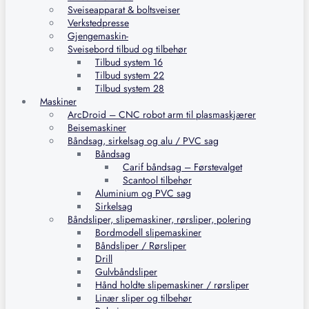
Sveiseapparat & boltsveiser
Verkstedpresse
Gjengemaskin-
Sveisebord tilbud og tilbehør
Tilbud system 16
Tilbud system 22
Tilbud system 28
Maskiner
ArcDroid – CNC robot arm til plasmaskjærer
Beisemaskiner
Båndsag, sirkelsag og alu / PVC sag
Båndsag
Carif båndsag – Førstevalget
Scantool tilbehør
Aluminium og PVC sag
Sirkelsag
Båndsliper, slipemaskiner, rørsliper, polering
Bordmodell slipemaskiner
Båndsliper / Rørsliper
Drill
Gulvbåndsliper
Hånd holdte slipemaskiner / rørsliper
Linær sliper og tilbehør