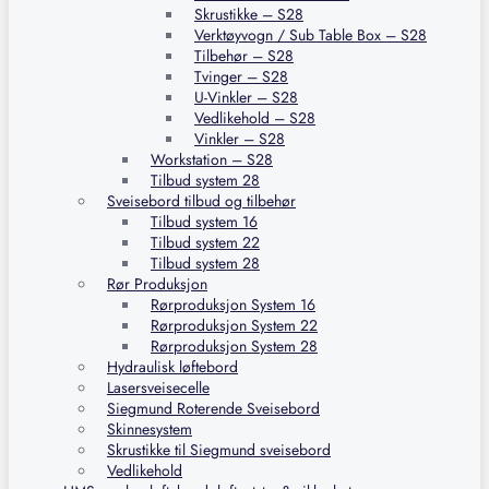
Skrustikke – S28
Verktøyvogn / Sub Table Box – S28
Tilbehør – S28
Tvinger – S28
U-Vinkler – S28
Vedlikehold – S28
Vinkler – S28
Workstation – S28
Tilbud system 28
Sveisebord tilbud og tilbehør
Tilbud system 16
Tilbud system 22
Tilbud system 28
Rør Produksjon
Rørproduksjon System 16
Rørproduksjon System 22
Rørproduksjon System 28
Hydraulisk løftebord
Lasersveisecelle
Siegmund Roterende Sveisebord
Skinnesystem
Skrustikke til Siegmund sveisebord
Vedlikehold