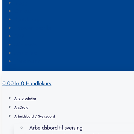
Blogg
Om oss
Kontakt oss
Hvordan bestille
FAQ
Min konto
Ønskeliste
Handlekurv
0.00
kr
0
Handlekurv
Alle produkter
ArcDroid
Arbeidsbord / Sveisebord
Arbeidsbord til sveising