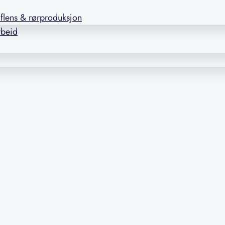
l flens & rørproduksjon
rbeid