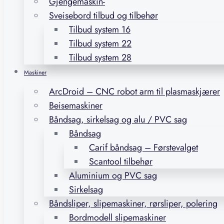
Gjengemaskin-
Sveisebord tilbud og tilbehør
Tilbud system 16
Tilbud system 22
Tilbud system 28
Maskiner
ArcDroid – CNC robot arm til plasmaskjærer
Beisemaskiner
Båndsag, sirkelsag og alu / PVC sag
Båndsag
Carif båndsag – Førstevalget
Scantool tilbehør
Aluminium og PVC sag
Sirkelsag
Båndsliper, slipemaskiner, rørsliper, polering
Bordmodell slipemaskiner