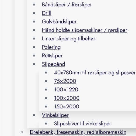
Båndsliper / Rørsliper
Drill
Gulvbåndsliper
Hånd holdte slipemaskiner / rørsliper
Linær sliper og tilbehør
Polering
Rettsliper
Slipebånd
40x780mm til rørsliper og slipesve
75×2000
100×1220
100×2000
150×2000
Vinkelsliper
Slipeskiver til vinkelsliper
Dreiebenk, fresemaskin, radialboremaskin