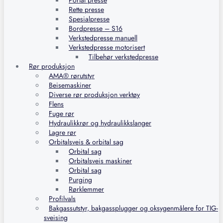
Portal presse
Rette presse
Spesialpresse
Bordpresse – S16
Verkstedpresse manuell
Verkstedpresse motorisert
Tilbehør verkstedpresse
Rør produksjon
AMA® rørutstyr
Beisemaskiner
Diverse rør produksjon verktøy
Flens
Fuge rør
Hydraulikkrør og hydraulikkslanger
Lagre rør
Orbitalsveis & orbital sag
Orbital sag
Orbitalsveis maskiner
Orbital sag
Purging
Rørklemmer
Profilvals
Bakgassutstyr, bakgassplugger og oksygenmålere for TIG-
sveising