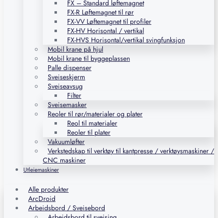
FX – Standard løftemagnet
FX-R Løftemagnet til rør
FX-VV Løftemagnet til profiler
FX-HV Horisontal / vertikal
FX-HVS Horisontal/vertikal svingfunksjon
Mobil krane på hjul
Mobil krane til byggeplassen
Palle dispenser
Sveiseskjerm
Sveiseavsug
Filter
Sveisemasker
Reoler til rør/materialer og plater
Reol til materialer
Reoler til plater
Vakuumløfter
Verkstedskap til verktøy til kantpresse / verktøysmaskiner /
CNC maskiner
Utleiemaskiner
Alle produkter
ArcDroid
Arbeidsbord / Sveisebord
Arbeidsbord til sveising