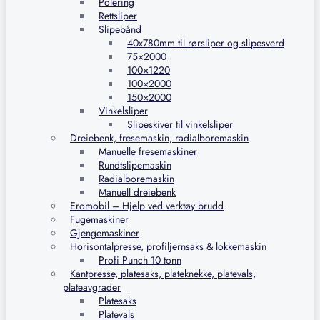
Polering
Rettsliper
Slipebånd
40x780mm til rørsliper og slipesverd
75×2000
100×1220
100×2000
150×2000
Vinkelsliper
Slipeskiver til vinkelsliper
Dreiebenk, fresemaskin, radialboremaskin
Manuelle fresemaskiner
Rundtslipemaskin
Radialboremaskin
Manuell dreiebenk
Eromobil – Hjelp ved verktøy brudd
Fugemaskiner
Gjengemaskiner
Horisontalpresse, profiljernsaks & lokkemaskin
Profi Punch 10 tonn
Kantpresse, platesaks, plateknekke, platevals,
plateavgrader
Platesaks
Platevals