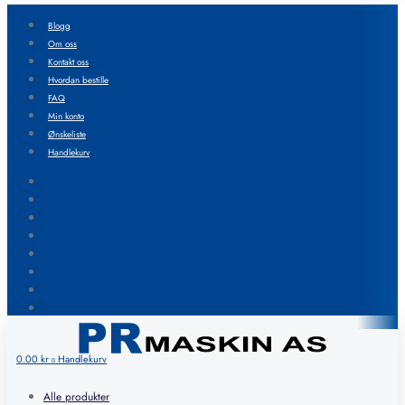
Blogg
Om oss
Kontakt oss
Hvordan bestille
FAQ
Min konto
Ønskeliste
Handlekurv
Blogg
Om oss
Kontakt oss
Hvordan bestille
FAQ
Min konto
Ønskeliste
Handlekurv
0.00
kr
Handlekurv
0
Alle produkter