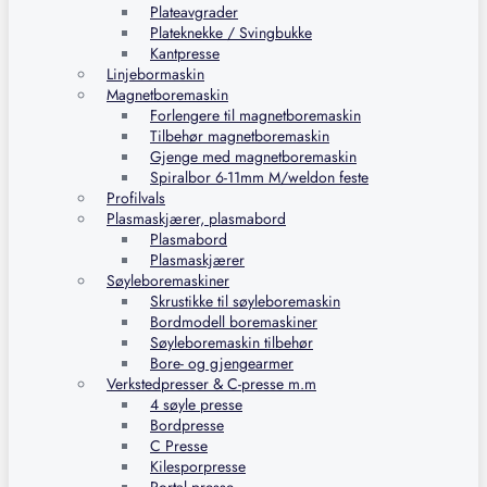
Plateavgrader
Plateknekke / Svingbukke
Kantpresse
Linjebormaskin
Magnetboremaskin
Forlengere til magnetboremaskin
Tilbehør magnetboremaskin
Gjenge med magnetboremaskin
Spiralbor 6-11mm M/weldon feste
Profilvals
Plasmaskjærer, plasmabord
Plasmabord
Plasmaskjærer
Søyleboremaskiner
Skrustikke til søyleboremaskin
Bordmodell boremaskiner
Søyleboremaskin tilbehør
Bore- og gjengearmer
Verkstedpresser & C-presse m.m
4 søyle presse
Bordpresse
C Presse
Kilesporpresse