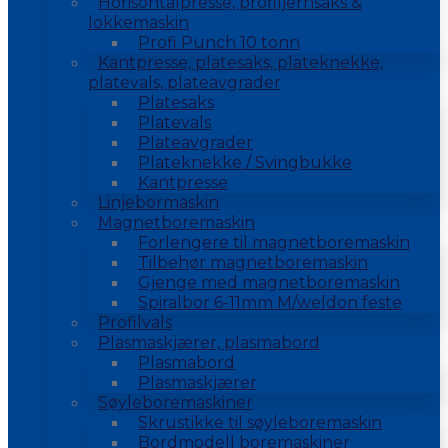
Horisontalpresse, profiljernsaks &
lokkemaskin
Profi Punch 10 tonn
Kantpresse, platesaks, plateknekke,
platevals, plateavgrader
Platesaks
Platevals
Plateavgrader
Plateknekke / Svingbukke
Kantpresse
Linjebormaskin
Magnetboremaskin
Forlengere til magnetboremaskin
Tilbehør magnetboremaskin
Gjenge med magnetboremaskin
Spiralbor 6-11mm M/weldon feste
Profilvals
Plasmaskjærer, plasmabord
Plasmabord
Plasmaskjærer
Søyleboremaskiner
Skrustikke til søyleboremaskin
Bordmodell boremaskiner