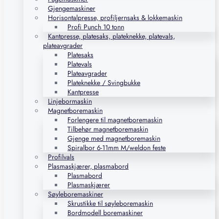
Gjengemaskiner
Horisontalpresse, profiljernsaks & lokkemaskin
Profi Punch 10 tonn
Kantpresse, platesaks, plateknekke, platevals,
plateavgrader
Platesaks
Platevals
Plateavgrader
Plateknekke / Svingbukke
Kantpresse
Linjebormaskin
Magnetboremaskin
Forlengere til magnetboremaskin
Tilbehør magnetboremaskin
Gjenge med magnetboremaskin
Spiralbor 6-11mm M/weldon feste
Profilvals
Plasmaskjærer, plasmabord
Plasmabord
Plasmaskjærer
Søyleboremaskiner
Skrustikke til søyleboremaskin
Bordmodell boremaskiner