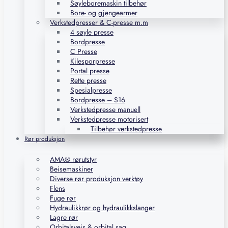
Søyleboremaskin tilbehør
Bore- og gjengearmer
Verkstedpresser & C-presse m.m
4 søyle presse
Bordpresse
C Presse
Kilesporpresse
Portal presse
Rette presse
Spesialpresse
Bordpresse – S16
Verkstedpresse manuell
Verkstedpresse motorisert
Tilbehør verkstedpresse
Rør produksjon
AMA® rørutstyr
Beisemaskiner
Diverse rør produksjon verktøy
Flens
Fuge rør
Hydraulikkrør og hydraulikkslanger
Lagre rør
Orbitalsveis & orbital sag