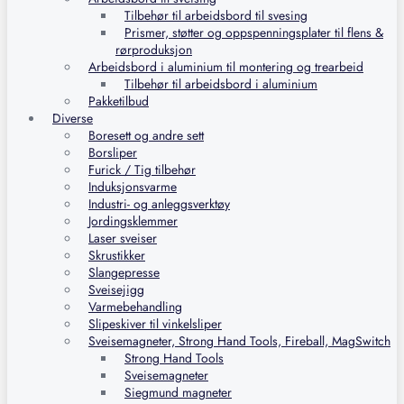
Tilbehør til arbeidsbord til svesing
Prismer, støtter og oppspenningsplater til flens &
rørproduksjon
Arbeidsbord i aluminium til montering og trearbeid
Tilbehør til arbeidsbord i aluminium
Pakketilbud
Diverse
Boresett og andre sett
Borsliper
Furick / Tig tilbehør
Induksjonsvarme
Industri- og anleggsverktøy
Jordingsklemmer
Laser sveiser
Skrustikker
Slangepresse
Sveisejigg
Varmebehandling
Slipeskiver til vinkelsliper
Sveisemagneter, Strong Hand Tools, Fireball, MagSwitch
Strong Hand Tools
Sveisemagneter
Siegmund magneter