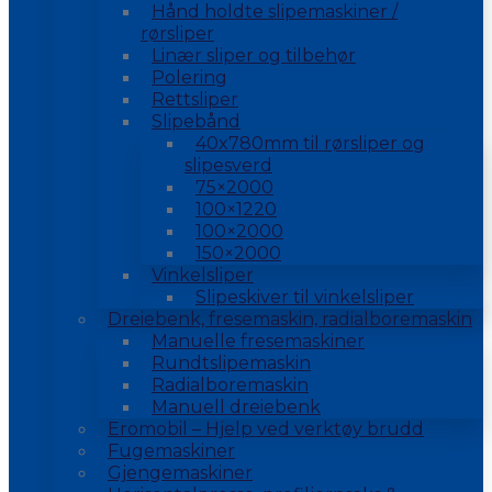
Hånd holdte slipemaskiner /
rørsliper
Linær sliper og tilbehør
Polering
Rettsliper
Slipebånd
40x780mm til rørsliper og
slipesverd
75×2000
100×1220
100×2000
150×2000
Vinkelsliper
Slipeskiver til vinkelsliper
Dreiebenk, fresemaskin, radialboremaskin
Manuelle fresemaskiner
Rundtslipemaskin
Radialboremaskin
Manuell dreiebenk
Eromobil – Hjelp ved verktøy brudd
Fugemaskiner
Gjengemaskiner