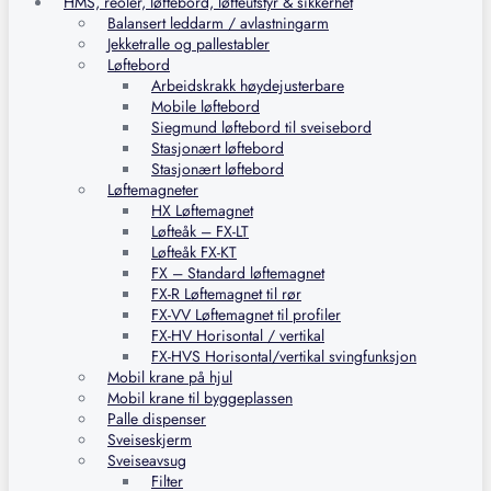
HMS, reoler, løftebord, løfteutstyr & sikkerhet
Balansert leddarm / avlastningarm
Jekketralle og pallestabler
Løftebord
Arbeidskrakk høydejusterbare
Mobile løftebord
Siegmund løftebord til sveisebord
Stasjonært løftebord
Stasjonært løftebord
Løftemagneter
HX Løftemagnet
Løfteåk – FX-LT
Løfteåk FX-KT
FX – Standard løftemagnet
FX-R Løftemagnet til rør
FX-VV Løftemagnet til profiler
FX-HV Horisontal / vertikal
FX-HVS Horisontal/vertikal svingfunksjon
Mobil krane på hjul
Mobil krane til byggeplassen
Palle dispenser
Sveiseskjerm
Sveiseavsug
Filter