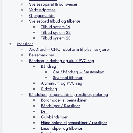
Sveiseapparat & boltsveiser
Verkstedpresse
Gjengemaskin-
Sveisebord tilbud og tilbehør
Tilbud system 16
Tilbud system 22
Tilbud system 28
Maskiner
ArcDroid – CNC robot arm til plasmaskjærer
Beisemaskiner
Båndsag, sirkelsag og alu / PVC sag
Båndsag
Carif båndsag – Førstevalget
Scantool tilbehør
Aluminium og PVC sag
Sirkelsag
Båndsliper, slipemaskiner, rørsliper, polering
Bordmodell slipemaskiner
Båndsliper / Rørsliper
Drill
Gulvbåndsliper
Hånd holdte slipemaskiner / rørsliper
Linær sliper og tilbehør