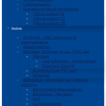
Gjengemaskin-
Sveisebord tilbud og tilbehør
Tilbud system 16
Tilbud system 22
Tilbud system 28
Maskiner
ArcDroid – CNC robot arm til
plasmaskjærer
Beisemaskiner
Båndsag, sirkelsag og alu / PVC sag
Båndsag
Carif båndsag – Førstevalget
Scantool tilbehør
Aluminium og PVC sag
Sirkelsag
Båndsliper, slipemaskiner, rørsliper,
polering
Bordmodell slipemaskiner
Båndsliper / Rørsliper
Drill
Gulvbåndsliper