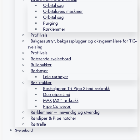
Orbital sag
Orbitalsveis maskiner
Orbital sag
Purging
Rørklemmer
Profilvals
Bakgassutstyr, bakgassplugger og oksygenmålere for TIG-
sveising
Profilvals
Roterende sveisebord
Rullebukker
Rørbøyer
Leie rørbøyer
Rør krakker
Bestselgeren Tri Pipe Stand rørkrakk
Duo pipestand
MAX JAX™ rørkrakk
Pipe Conveyor
Rørklemmer – innvendig og utvendig
Rørsliper & Pipe notcher
Rørtralle
Sveisebord