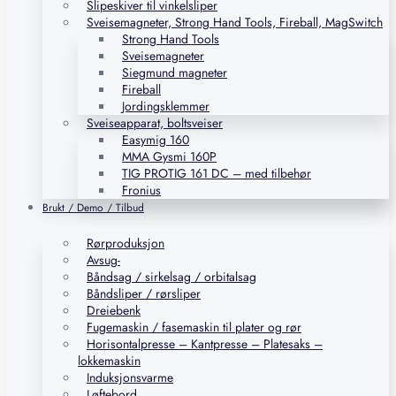
Slipeskiver til vinkelsliper
Sveisemagneter, Strong Hand Tools, Fireball, MagSwitch
Strong Hand Tools
Sveisemagneter
Siegmund magneter
Fireball
Jordingsklemmer
Sveiseapparat, boltsveiser
Easymig 160
MMA Gysmi 160P
TIG PROTIG 161 DC – med tilbehør
Fronius
Brukt / Demo / Tilbud
Rørproduksjon
Avsug-
Båndsag / sirkelsag / orbitalsag
Båndsliper / rørsliper
Dreiebenk
Fugemaskin / fasemaskin til plater og rør
Horisontalpresse – Kantpresse – Platesaks –
lokkemaskin
Induksjonsvarme
Løftebord