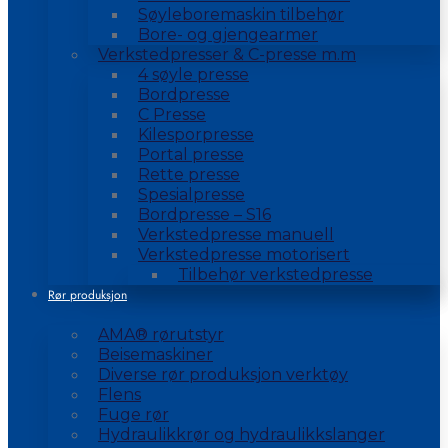
Søyleboremaskin tilbehør
Bore- og gjengearmer
Verkstedpresser & C-presse m.m
4 søyle presse
Bordpresse
C Presse
Kilesporpresse
Portal presse
Rette presse
Spesialpresse
Bordpresse – S16
Verkstedpresse manuell
Verkstedpresse motorisert
Tilbehør verkstedpresse
Rør produksjon
AMA® rørutstyr
Beisemaskiner
Diverse rør produksjon verktøy
Flens
Fuge rør
Hydraulikkrør og hydraulikkslanger