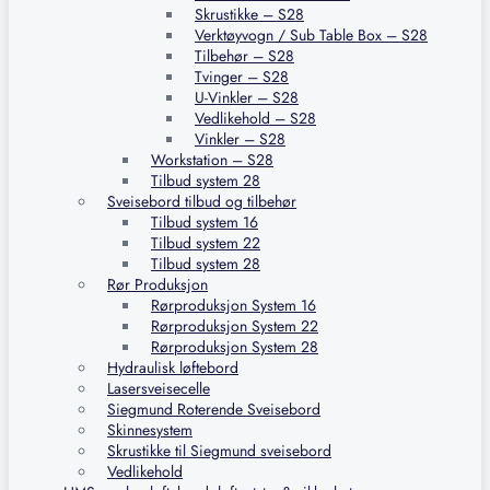
Skrustikke – S28
Verktøyvogn / Sub Table Box – S28
Tilbehør – S28
Tvinger – S28
U-Vinkler – S28
Vedlikehold – S28
Vinkler – S28
Workstation – S28
Tilbud system 28
Sveisebord tilbud og tilbehør
Tilbud system 16
Tilbud system 22
Tilbud system 28
Rør Produksjon
Rørproduksjon System 16
Rørproduksjon System 22
Rørproduksjon System 28
Hydraulisk løftebord
Lasersveisecelle
Siegmund Roterende Sveisebord
Skinnesystem
Skrustikke til Siegmund sveisebord
Vedlikehold