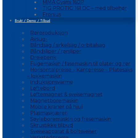
MMA Gysmi 160P
TIG PROTIG 161 DC – med tilbehør
Fronius
Brukt / Demo / Tilbud
Rørproduksjon
Avsug-
Båndsag / sirkelsag / orbitalsag
Båndsliper / rørsliper
Dreiebenk
Fugemaskin / fasemaskin til plater og rør
Horisontalpresse – Kantpresse – Platesaks
– lokkemaskin
Induksjonsvarme
Løftebord
Løftemagnet & sveisemagnet
Magnetboremaskin
Mobile kraner på hjul
Plasmaskjærer-
Søyleboremaskin og fresemaskin
Skrustikke tilbud
Sveiseapparat & boltsveiser
Verkstedpresse