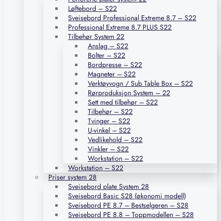
Løftebord – S22
Sveisebord Professional Extreme 8.7 – S22
Professional Extreme 8.7 PLUS S22
Tilbehør System 22
Anslag – S22
Bolter – S22
Bordpresse – S22
Magneter – S22
Verktøyvogn / Sub Table Box – S22
Rørproduksjon System – 22
Sett med tilbehør – S22
Tilbehør – S22
Tvinger – S22
U-vinkel – S22
Vedlikehold – S22
Vinkler – S22
Workstation – S22
Workstation – S22
Priser system 28
Sveisebord plate System 28
Sveisebord Basic S28 (økonomi modell)
Sveisebord PE 8.7 – Bestselgeren – S28
Sveisebord PE 8.8 – Toppmodellen – S28