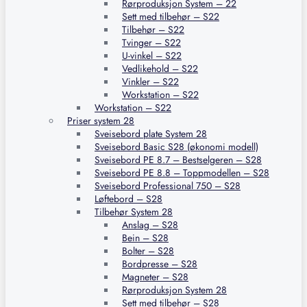
Rørproduksjon System – 22
Sett med tilbehør – S22
Tilbehør – S22
Tvinger – S22
U-vinkel – S22
Vedlikehold – S22
Vinkler – S22
Workstation – S22
Workstation – S22
Priser system 28
Sveisebord plate System 28
Sveisebord Basic S28 (økonomi modell)
Sveisebord PE 8.7 – Bestselgeren – S28
Sveisebord PE 8.8 – Toppmodellen – S28
Sveisebord Professional 750 – S28
Løftebord – S28
Tilbehør System 28
Anslag – S28
Bein – S28
Bolter – S28
Bordpresse – S28
Magneter – S28
Rørproduksjon System 28
Sett med tilbehør – S28