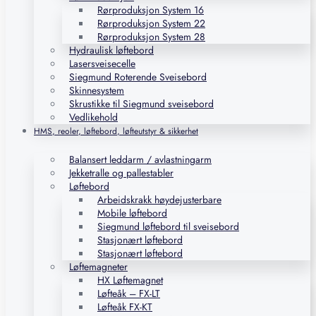
Rørproduksjon System 16
Rørproduksjon System 22
Rørproduksjon System 28
Hydraulisk løftebord
Lasersveisecelle
Siegmund Roterende Sveisebord
Skinnesystem
Skrustikke til Siegmund sveisebord
Vedlikehold
HMS, reoler, løftebord, løfteutstyr & sikkerhet
Balansert leddarm / avlastningarm
Jekketralle og pallestabler
Løftebord
Arbeidskrakk høydejusterbare
Mobile løftebord
Siegmund løftebord til sveisebord
Stasjonært løftebord
Stasjonært løftebord
Løftemagneter
HX Løftemagnet
Løfteåk – FX-LT
Løfteåk FX-KT