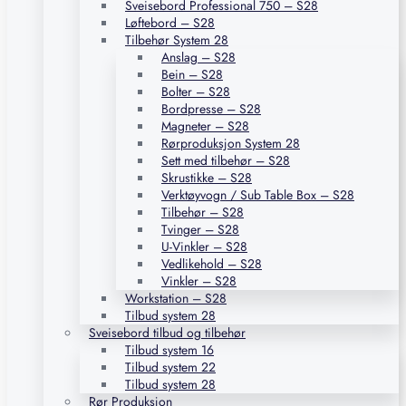
Sveisebord Professional 750 – S28
Løftebord – S28
Tilbehør System 28
Anslag – S28
Bein – S28
Bolter – S28
Bordpresse – S28
Magneter – S28
Rørproduksjon System 28
Sett med tilbehør – S28
Skrustikke – S28
Verktøyvogn / Sub Table Box – S28
Tilbehør – S28
Tvinger – S28
U-Vinkler – S28
Vedlikehold – S28
Vinkler – S28
Workstation – S28
Tilbud system 28
Sveisebord tilbud og tilbehør
Tilbud system 16
Tilbud system 22
Tilbud system 28
Rør Produksjon