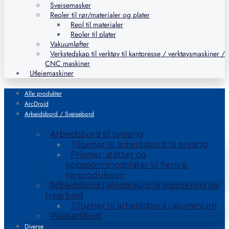
Sveisemasker
Reoler til rør/materialer og plater
Reol til materialer
Reoler til plater
Vakuumløfter
Verkstedskap til verktøy til kantpresse / verktøysmaskiner /
CNC maskiner
Utleiemaskiner
Alle produkter
ArcDroid
Arbeidsbord / Sveisebord
Arbeidsbord til sveising
Tilbehør til arbeidsbord til svesing
Prismer, støtter og
oppspenningsplater til flens &
rørproduksjon
Arbeidsbord i aluminium til montering og
trearbeid
Tilbehør til arbeidsbord i aluminium
Pakketilbud
Diverse