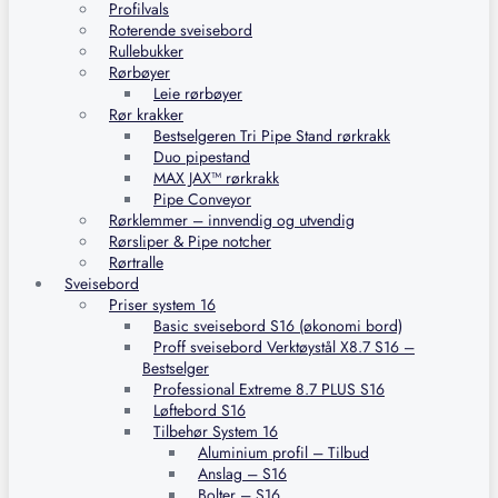
Profilvals
Roterende sveisebord
Rullebukker
Rørbøyer
Leie rørbøyer
Rør krakker
Bestselgeren Tri Pipe Stand rørkrakk
Duo pipestand
MAX JAX™ rørkrakk
Pipe Conveyor
Rørklemmer – innvendig og utvendig
Rørsliper & Pipe notcher
Rørtralle
Sveisebord
Priser system 16
Basic sveisebord S16 (økonomi bord)
Proff sveisebord Verktøystål X8.7 S16 –
Bestselger
Professional Extreme 8.7 PLUS S16
Løftebord S16
Tilbehør System 16
Aluminium profil – Tilbud
Anslag – S16
Bolter – S16