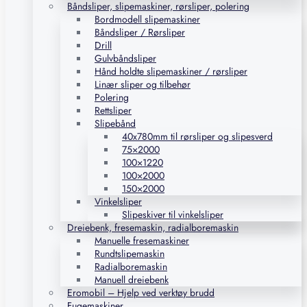
Båndsliper, slipemaskiner, rørsliper, polering
Bordmodell slipemaskiner
Båndsliper / Rørsliper
Drill
Gulvbåndsliper
Hånd holdte slipemaskiner / rørsliper
Linær sliper og tilbehør
Polering
Rettsliper
Slipebånd
40x780mm til rørsliper og slipesverd
75×2000
100×1220
100×2000
150×2000
Vinkelsliper
Slipeskiver til vinkelsliper
Dreiebenk, fresemaskin, radialboremaskin
Manuelle fresemaskiner
Rundtslipemaskin
Radialboremaskin
Manuell dreiebenk
Eromobil – Hjelp ved verktøy brudd
Fugemaskiner