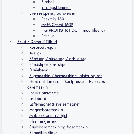
Fireball
Jordingsklemmer
Sveiseapparat, boltsveiser
Easymig 160
MMA Gysmi 160P
TIG PROTIG 161 DC – med tilbehør
Fronius
Brukt / Demo / Tilbud
Rørproduksjon
Avsug-
Båndsag / sirkelsag / orbitalsag
Båndsliper / rørsliper
Dreiebenk
Fugemaskin / fasemaskin til plater og rør
Horisontalpresse – Kantpresse – Platesaks –
lokkemaskin
Induksjonsvarme
Løftebord
Løftemagnet & sveisemagnet
Magnetboremaskin
Mobile kraner på hjul
Plasmaskjærer-
Søyleboremaskin og fresemaskin
Skrustikke tilbud