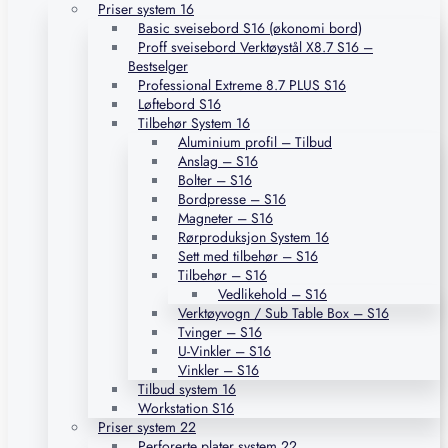
Priser system 16
Basic sveisebord S16 (økonomi bord)
Proff sveisebord Verktøystål X8.7 S16 –
Bestselger
Professional Extreme 8.7 PLUS S16
Løftebord S16
Tilbehør System 16
Aluminium profil – Tilbud
Anslag – S16
Bolter – S16
Bordpresse – S16
Magneter – S16
Rørproduksjon System 16
Sett med tilbehør – S16
Tilbehør – S16
Vedlikehold – S16
Verktøyvogn / Sub Table Box – S16
Tvinger – S16
U-Vinkler – S16
Vinkler – S16
Tilbud system 16
Workstation S16
Priser system 22
Perforerte plater system 22