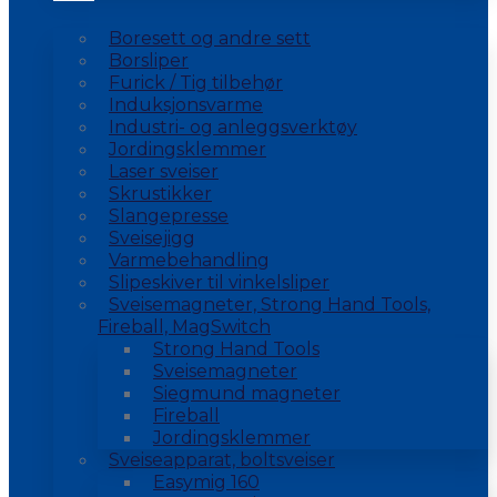
Boresett og andre sett
Borsliper
Furick / Tig tilbehør
Induksjonsvarme
Industri- og anleggsverktøy
Jordingsklemmer
Laser sveiser
Skrustikker
Slangepresse
Sveisejigg
Varmebehandling
Slipeskiver til vinkelsliper
Sveisemagneter, Strong Hand Tools,
Fireball, MagSwitch
Strong Hand Tools
Sveisemagneter
Siegmund magneter
Fireball
Jordingsklemmer
Sveiseapparat, boltsveiser
Easymig 160