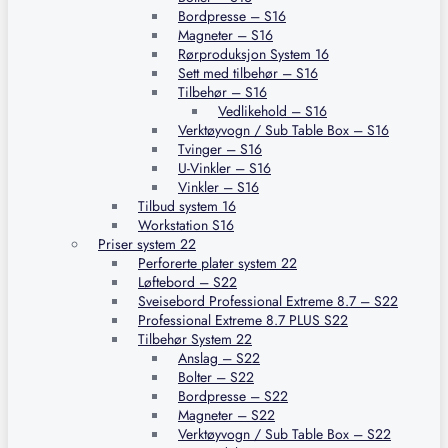
Bordpresse – S16
Magneter – S16
Rørproduksjon System 16
Sett med tilbehør – S16
Tilbehør – S16
Vedlikehold – S16
Verktøyvogn / Sub Table Box – S16
Tvinger – S16
U-Vinkler – S16
Vinkler – S16
Tilbud system 16
Workstation S16
Priser system 22
Perforerte plater system 22
Løftebord – S22
Sveisebord Professional Extreme 8.7 – S22
Professional Extreme 8.7 PLUS S22
Tilbehør System 22
Anslag – S22
Bolter – S22
Bordpresse – S22
Magneter – S22
Verktøyvogn / Sub Table Box – S22