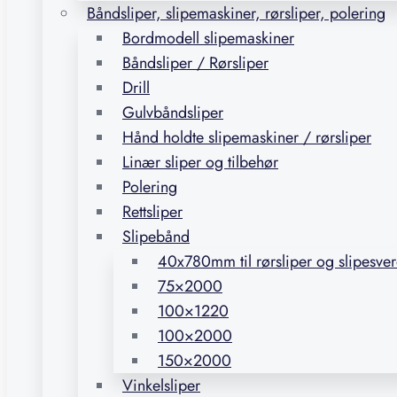
Båndsliper, slipemaskiner, rørsliper, polering
Bordmodell slipemaskiner
Båndsliper / Rørsliper
Drill
Gulvbåndsliper
Hånd holdte slipemaskiner / rørsliper
Linær sliper og tilbehør
Polering
Rettsliper
Slipebånd
40x780mm til rørsliper og slipesve
75×2000
100×1220
100×2000
150×2000
Vinkelsliper