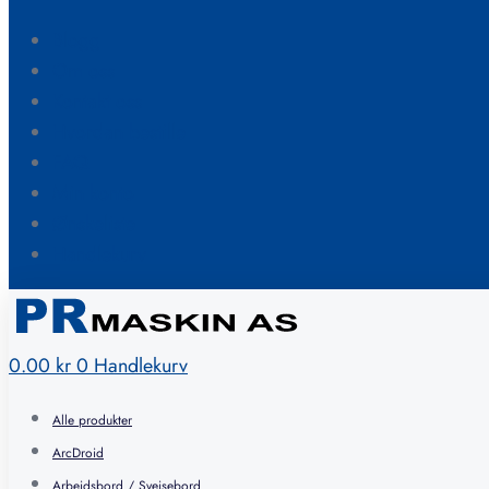
Blogg
Om oss
Kontakt oss
Hvordan bestille
FAQ
Min konto
Ønskeliste
Handlekurv
0.00
kr
0
Handlekurv
Alle produkter
ArcDroid
Arbeidsbord / Sveisebord