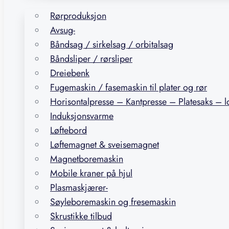
Rørproduksjon
Avsug-
Båndsag / sirkelsag / orbitalsag
Båndsliper / rørsliper
Dreiebenk
Fugemaskin / fasemaskin til plater og rør
Horisontalpresse – Kantpresse – Platesaks – 
Induksjonsvarme
Løftebord
Løftemagnet & sveisemagnet
Magnetboremaskin
Mobile kraner på hjul
Plasmaskjærer-
Søyleboremaskin og fresemaskin
Skrustikke tilbud