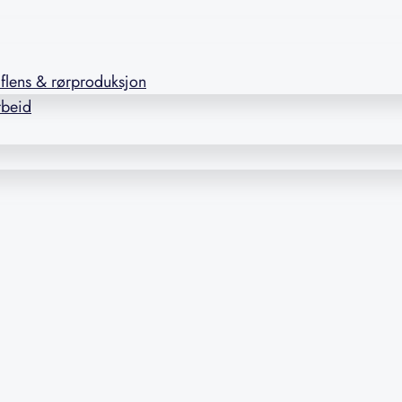
l flens & rørproduksjon
rbeid