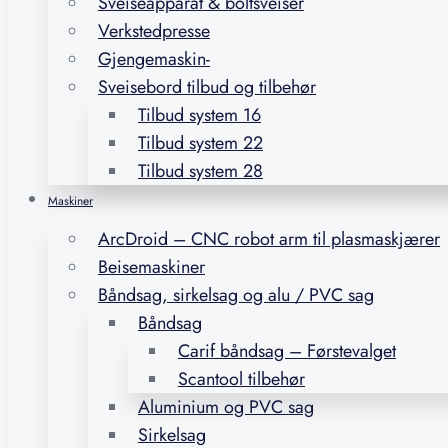
Sveiseapparat & boltsveiser
Verkstedpresse
Gjengemaskin-
Sveisebord tilbud og tilbehør
Tilbud system 16
Tilbud system 22
Tilbud system 28
Maskiner
ArcDroid – CNC robot arm til plasmaskjærer
Beisemaskiner
Båndsag, sirkelsag og alu / PVC sag
Båndsag
Carif båndsag – Førstevalget
Scantool tilbehør
Aluminium og PVC sag
Sirkelsag