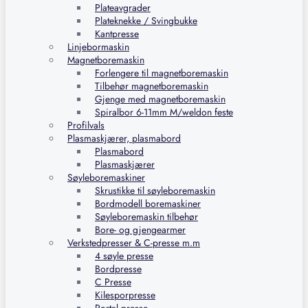
Plateavgrader
Plateknekke / Svingbukke
Kantpresse
Linjebormaskin
Magnetboremaskin
Forlengere til magnetboremaskin
Tilbehør magnetboremaskin
Gjenge med magnetboremaskin
Spiralbor 6-11mm M/weldon feste
Profilvals
Plasmaskjærer, plasmabord
Plasmabord
Plasmaskjærer
Søyleboremaskiner
Skrustikke til søyleboremaskin
Bordmodell boremaskiner
Søyleboremaskin tilbehør
Bore- og gjengearmer
Verkstedpresser & C-presse m.m
4 søyle presse
Bordpresse
C Presse
Kilesporpresse