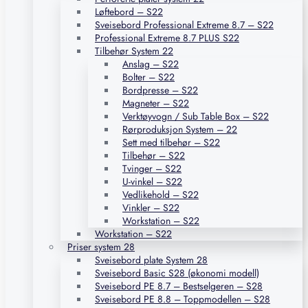
Løftebord – S22
Sveisebord Professional Extreme 8.7 – S22
Professional Extreme 8.7 PLUS S22
Tilbehør System 22
Anslag – S22
Bolter – S22
Bordpresse – S22
Magneter – S22
Verktøyvogn / Sub Table Box – S22
Rørproduksjon System – 22
Sett med tilbehør – S22
Tilbehør – S22
Tvinger – S22
U-vinkel – S22
Vedlikehold – S22
Vinkler – S22
Workstation – S22
Workstation – S22
Priser system 28
Sveisebord plate System 28
Sveisebord Basic S28 (økonomi modell)
Sveisebord PE 8.7 – Bestselgeren – S28
Sveisebord PE 8.8 – Toppmodellen – S28