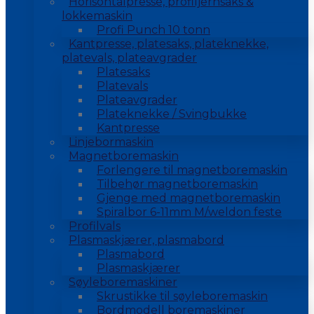
Horisontalpresse, profiljernsaks &
lokkemaskin
Profi Punch 10 tonn
Kantpresse, platesaks, plateknekke,
platevals, plateavgrader
Platesaks
Platevals
Plateavgrader
Plateknekke / Svingbukke
Kantpresse
Linjebormaskin
Magnetboremaskin
Forlengere til magnetboremaskin
Tilbehør magnetboremaskin
Gjenge med magnetboremaskin
Spiralbor 6-11mm M/weldon feste
Profilvals
Plasmaskjærer, plasmabord
Plasmabord
Plasmaskjærer
Søyleboremaskiner
Skrustikke til søyleboremaskin
Bordmodell boremaskiner