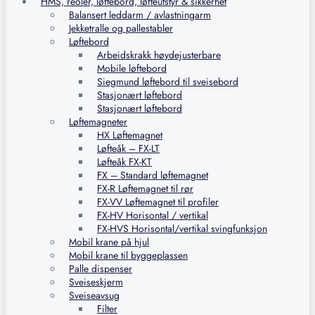
HMS, reoler, løftebord, løfteutstyr & sikkerhet
Balansert leddarm / avlastningarm
Jekketralle og pallestabler
Løftebord
Arbeidskrakk høydejusterbare
Mobile løftebord
Siegmund løftebord til sveisebord
Stasjonært løftebord
Stasjonært løftebord
Løftemagneter
HX Løftemagnet
Løfteåk – FX-LT
Løfteåk FX-KT
FX – Standard løftemagnet
FX-R Løftemagnet til rør
FX-VV Løftemagnet til profiler
FX-HV Horisontal / vertikal
FX-HVS Horisontal/vertikal svingfunksjon
Mobil krane på hjul
Mobil krane til byggeplassen
Palle dispenser
Sveiseskjerm
Sveiseavsug
Filter