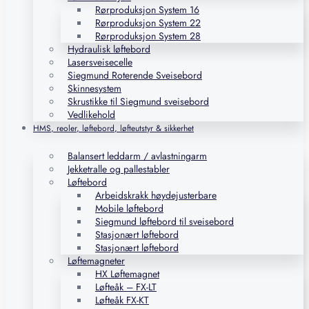
Rørproduksjon System 16
Rørproduksjon System 22
Rørproduksjon System 28
Hydraulisk løftebord
Lasersveisecelle
Siegmund Roterende Sveisebord
Skinnesystem
Skrustikke til Siegmund sveisebord
Vedlikehold
HMS, reoler, løftebord, løfteutstyr & sikkerhet
Balansert leddarm / avlastningarm
Jekketralle og pallestabler
Løftebord
Arbeidskrakk høydejusterbare
Mobile løftebord
Siegmund løftebord til sveisebord
Stasjonært løftebord
Stasjonært løftebord
Løftemagneter
HX Løftemagnet
Løfteåk – FX-LT
Løfteåk FX-KT