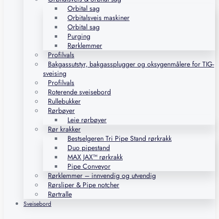
Orbital sag
Orbitalsveis maskiner
Orbital sag
Purging
Rørklemmer
Profilvals
Bakgassutstyr, bakgassplugger og oksygenmålere for TIG-
sveising
Profilvals
Roterende sveisebord
Rullebukker
Rørbøyer
Leie rørbøyer
Rør krakker
Bestselgeren Tri Pipe Stand rørkrakk
Duo pipestand
MAX JAX™ rørkrakk
Pipe Conveyor
Rørklemmer – innvendig og utvendig
Rørsliper & Pipe notcher
Rørtralle
Sveisebord