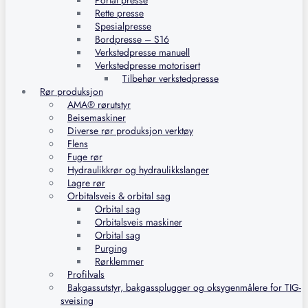
Portal presse
Rette presse
Spesialpresse
Bordpresse – S16
Verkstedpresse manuell
Verkstedpresse motorisert
Tilbehør verkstedpresse
Rør produksjon
AMA® rørutstyr
Beisemaskiner
Diverse rør produksjon verktøy
Flens
Fuge rør
Hydraulikkrør og hydraulikkslanger
Lagre rør
Orbitalsveis & orbital sag
Orbital sag
Orbitalsveis maskiner
Orbital sag
Purging
Rørklemmer
Profilvals
Bakgassutstyr, bakgassplugger og oksygenmålere for TIG-
sveising