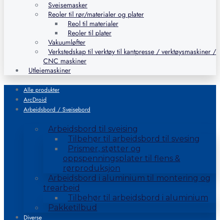
Sveisemasker
Reoler til rør/materialer og plater
Reol til materialer
Reoler til plater
Vakuumløfter
Verkstedskap til verktøy til kantpresse / verktøysmaskiner /
CNC maskiner
Utleiemaskiner
Alle produkter
ArcDroid
Arbeidsbord / Sveisebord
Arbeidsbord til sveising
Tilbehør til arbeidsbord til svesing
Prismer, støtter og
oppspenningsplater til flens &
rørproduksjon
Arbeidsbord i aluminium til montering og
trearbeid
Tilbehør til arbeidsbord i aluminium
Pakketilbud
Diverse