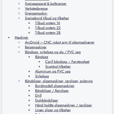
Sveiseapparat & boltsveiser
Verkstedpresse
Gjengemaskin-
Sveisebord tilbud og tilbehør
Tilbud system 16
Tilbud system 22
Tilbud system 28
Maskiner
ArcDroid – CNC robot arm til plasmaskjærer
Beisemaskiner
Båndsag, sirkelsag og alu / PVC sag
Båndsag
Carif båndsag – Førstevalget
Scantool tilbehør
Aluminium og PVC sag
Sirkelsag
Båndsliper, slipemaskiner, rørsliper, polering
Bordmodell slipemaskiner
Båndsliper / Rørsliper
Drill
Gulvbåndsliper
Hånd holdte slipemaskiner / rørsliper
Linær sliper og tilbehør