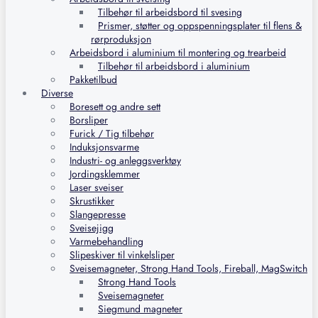
Tilbehør til arbeidsbord til svesing
Prismer, støtter og oppspenningsplater til flens &
rørproduksjon
Arbeidsbord i aluminium til montering og trearbeid
Tilbehør til arbeidsbord i aluminium
Pakketilbud
Diverse
Boresett og andre sett
Borsliper
Furick / Tig tilbehør
Induksjonsvarme
Industri- og anleggsverktøy
Jordingsklemmer
Laser sveiser
Skrustikker
Slangepresse
Sveisejigg
Varmebehandling
Slipeskiver til vinkelsliper
Sveisemagneter, Strong Hand Tools, Fireball, MagSwitch
Strong Hand Tools
Sveisemagneter
Siegmund magneter