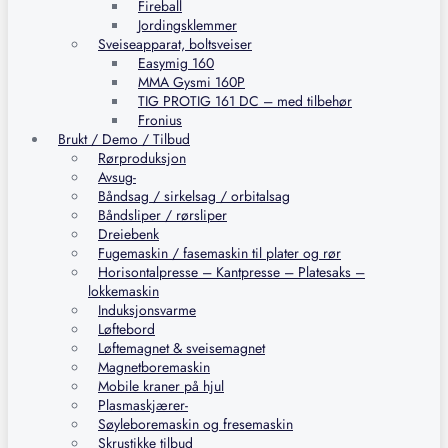
Fireball
Jordingsklemmer
Sveiseapparat, boltsveiser
Easymig 160
MMA Gysmi 160P
TIG PROTIG 161 DC – med tilbehør
Fronius
Brukt / Demo / Tilbud
Rørproduksjon
Avsug-
Båndsag / sirkelsag / orbitalsag
Båndsliper / rørsliper
Dreiebenk
Fugemaskin / fasemaskin til plater og rør
Horisontalpresse – Kantpresse – Platesaks –
lokkemaskin
Induksjonsvarme
Løftebord
Løftemagnet & sveisemagnet
Magnetboremaskin
Mobile kraner på hjul
Plasmaskjærer-
Søyleboremaskin og fresemaskin
Skrustikke tilbud