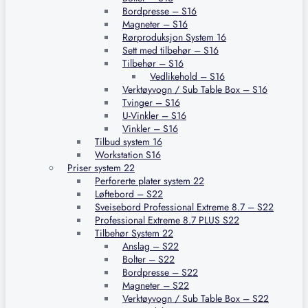
Bordpresse – S16
Magneter – S16
Rørproduksjon System 16
Sett med tilbehør – S16
Tilbehør – S16
Vedlikehold – S16
Verktøyvogn / Sub Table Box – S16
Tvinger – S16
U-Vinkler – S16
Vinkler – S16
Tilbud system 16
Workstation S16
Priser system 22
Perforerte plater system 22
Løftebord – S22
Sveisebord Professional Extreme 8.7 – S22
Professional Extreme 8.7 PLUS S22
Tilbehør System 22
Anslag – S22
Bolter – S22
Bordpresse – S22
Magneter – S22
Verktøyvogn / Sub Table Box – S22