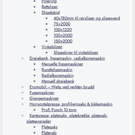
Polering
Rettsliper
Slipebånd
40x780mm til rørsliper og slipesverd
75×2000
100×1220
100×2000
150×2000
Vinkelsliper
Slipeskiver til vinkelsliper
Dreiebenk, fresemaskin, radialboremaskin
Manuelle fresemaskiner
Rundtslipemaskin
Radialboremaskin
Manuell dreiebenk
Eromobil – Hjelp ved verktøy brudd
Fugemaskiner
Gjengemaskiner
Horisontalpresse, profiljernsaks & lokkemaskin
Profi Punch 10 tonn
Kantpresse, platesaks, plateknekke, platevals,
plateavgrader
Platesaks
Platevals