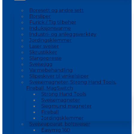
Boresett og andre sett
Borsliper
Furick / Tig tilbehør
Induksjonsvarme
Industri- og anleggsverktøy
Jordingsklemmer
Laser sveiser
Skrustikker
Slangepresse
Sveisejigg
Varmebehandling
Slipeskiver til vinkelsliper
Sveisemagneter, Strong Hand Tools,
Fireball, MagSwitch
Strong Hand Tools
Sveisemagneter
Siegmund magneter
Fireball
Jordingsklemmer
Sveiseapparat, boltsveiser
Easymig 160