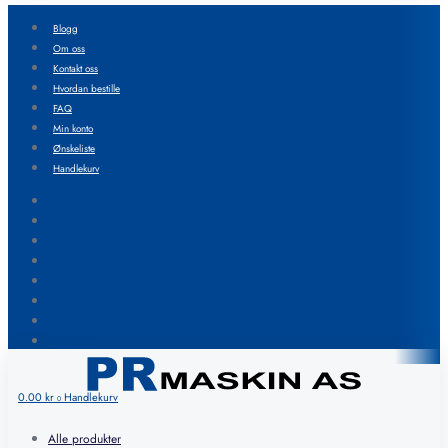
Blogg
Om oss
Kontakt oss
Hvordan bestille
FAQ
Min konto
Ønskeliste
Handlekurv
Blogg
Om oss
Kontakt oss
Hvordan bestille
FAQ
Min konto
Ønskeliste
Handlekurv
0.00
kr
Handlekurv
0
Alle produkter