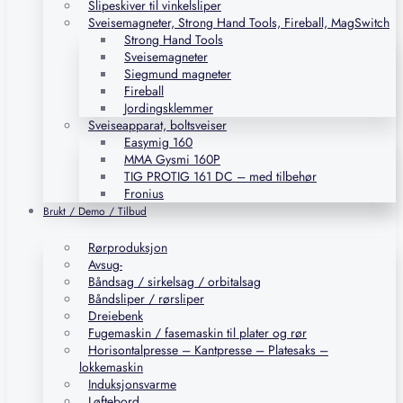
Slipeskiver til vinkelsliper
Sveisemagneter, Strong Hand Tools, Fireball, MagSwitch
Strong Hand Tools
Sveisemagneter
Siegmund magneter
Fireball
Jordingsklemmer
Sveiseapparat, boltsveiser
Easymig 160
MMA Gysmi 160P
TIG PROTIG 161 DC – med tilbehør
Fronius
Brukt / Demo / Tilbud
Rørproduksjon
Avsug-
Båndsag / sirkelsag / orbitalsag
Båndsliper / rørsliper
Dreiebenk
Fugemaskin / fasemaskin til plater og rør
Horisontalpresse – Kantpresse – Platesaks –
lokkemaskin
Induksjonsvarme
Løftebord