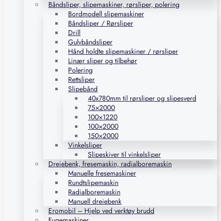
Båndsliper, slipemaskiner, rørsliper, polering
Bordmodell slipemaskiner
Båndsliper / Rørsliper
Drill
Gulvbåndsliper
Hånd holdte slipemaskiner / rørsliper
Linær sliper og tilbehør
Polering
Rettsliper
Slipebånd
40x780mm til rørsliper og slipesverd
75×2000
100×1220
100×2000
150×2000
Vinkelsliper
Slipeskiver til vinkelsliper
Dreiebenk, fresemaskin, radialboremaskin
Manuelle fresemaskiner
Rundtslipemaskin
Radialboremaskin
Manuell dreiebenk
Eromobil – Hjelp ved verktøy brudd
Fugemaskiner