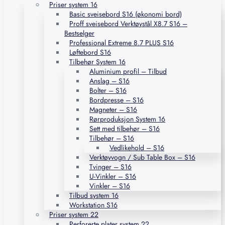
Priser system 16
Basic sveisebord S16 (økonomi bord)
Proff sveisebord Verktøystål X8.7 S16 –
Bestselger
Professional Extreme 8.7 PLUS S16
Løftebord S16
Tilbehør System 16
Aluminium profil – Tilbud
Anslag – S16
Bolter – S16
Bordpresse – S16
Magneter – S16
Rørproduksjon System 16
Sett med tilbehør – S16
Tilbehør – S16
Vedlikehold – S16
Verktøyvogn / Sub Table Box – S16
Tvinger – S16
U-Vinkler – S16
Vinkler – S16
Tilbud system 16
Workstation S16
Priser system 22
Perforerte plater system 22