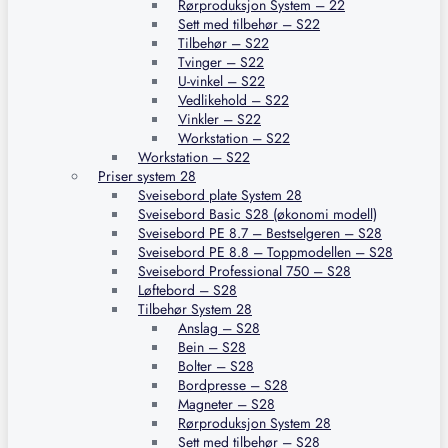
Rørproduksjon System – 22
Sett med tilbehør – S22
Tilbehør – S22
Tvinger – S22
U-vinkel – S22
Vedlikehold – S22
Vinkler – S22
Workstation – S22
Workstation – S22
Priser system 28
Sveisebord plate System 28
Sveisebord Basic S28 (økonomi modell)
Sveisebord PE 8.7 – Bestselgeren – S28
Sveisebord PE 8.8 – Toppmodellen – S28
Sveisebord Professional 750 – S28
Løftebord – S28
Tilbehør System 28
Anslag – S28
Bein – S28
Bolter – S28
Bordpresse – S28
Magneter – S28
Rørproduksjon System 28
Sett med tilbehør – S28