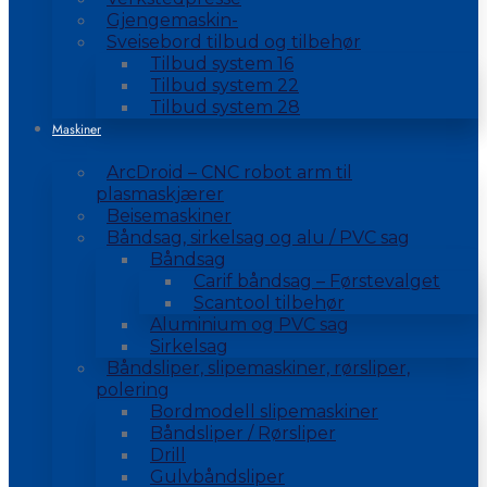
Gjengemaskin-
Sveisebord tilbud og tilbehør
Tilbud system 16
Tilbud system 22
Tilbud system 28
Maskiner
ArcDroid – CNC robot arm til
plasmaskjærer
Beisemaskiner
Båndsag, sirkelsag og alu / PVC sag
Båndsag
Carif båndsag – Førstevalget
Scantool tilbehør
Aluminium og PVC sag
Sirkelsag
Båndsliper, slipemaskiner, rørsliper,
polering
Bordmodell slipemaskiner
Båndsliper / Rørsliper
Drill
Gulvbåndsliper