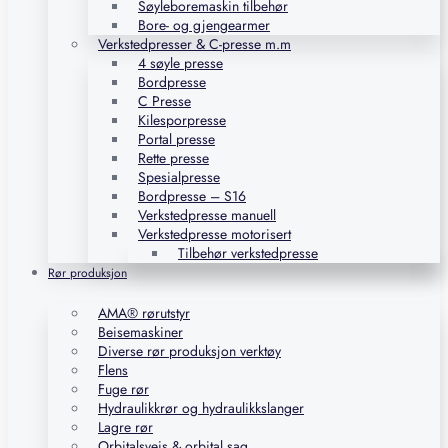
Søyleboremaskin tilbehør
Bore- og gjengearmer
Verkstedpresser & C-presse m.m
4 søyle presse
Bordpresse
C Presse
Kilesporpresse
Portal presse
Rette presse
Spesialpresse
Bordpresse – S16
Verkstedpresse manuell
Verkstedpresse motorisert
Tilbehør verkstedpresse
Rør produksjon
AMA® rørutstyr
Beisemaskiner
Diverse rør produksjon verktøy
Flens
Fuge rør
Hydraulikkrør og hydraulikkslanger
Lagre rør
Orbitalsveis & orbital sag