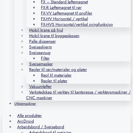
FX – Standard løftemagnet
FX-R Løftemagnet til rør
FX-VV Løftemagnet til profiler
FX-HV Horisontal / vertikal
FX-HVS Horisontal/vertikal svingfunksjon
Mobil krane på hjul
Mobil krane til byggeplassen
Palle dispenser
Sveiseskjerm
Sveiseavsug
Filter
Sveisemasker
Reoler til rør/materialer og plater
Reol til materialer
Reoler til plater
Vakuumløfter
Verkstedskap til verktøy til kantpresse / verktøysmaskiner /
CNC maskiner
Utleiemaskiner
Alle produkter
ArcDroid
Arbeidsbord / Sveisebord
Arbeidsbord til sveising