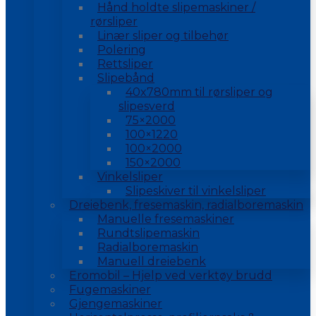
Hånd holdte slipemaskiner /
rørsliper
Linær sliper og tilbehør
Polering
Rettsliper
Slipebånd
40x780mm til rørsliper og
slipesverd
75×2000
100×1220
100×2000
150×2000
Vinkelsliper
Slipeskiver til vinkelsliper
Dreiebenk, fresemaskin, radialboremaskin
Manuelle fresemaskiner
Rundtslipemaskin
Radialboremaskin
Manuell dreiebenk
Eromobil – Hjelp ved verktøy brudd
Fugemaskiner
Gjengemaskiner