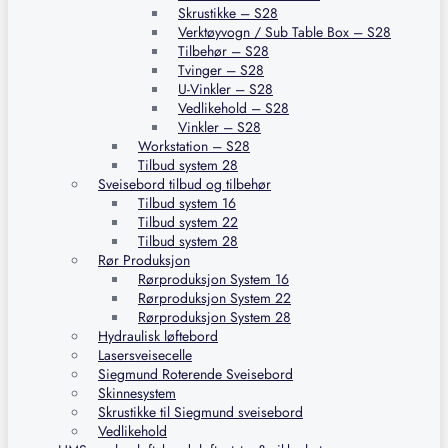
Skrustikke – S28
Verktøyvogn / Sub Table Box – S28
Tilbehør – S28
Tvinger – S28
U-Vinkler – S28
Vedlikehold – S28
Vinkler – S28
Workstation – S28
Tilbud system 28
Sveisebord tilbud og tilbehør
Tilbud system 16
Tilbud system 22
Tilbud system 28
Rør Produksjon
Rørproduksjon System 16
Rørproduksjon System 22
Rørproduksjon System 28
Hydraulisk løftebord
Lasersveisecelle
Siegmund Roterende Sveisebord
Skinnesystem
Skrustikke til Siegmund sveisebord
Vedlikehold