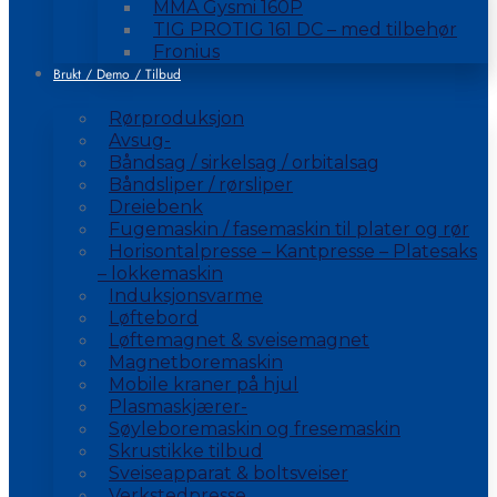
MMA Gysmi 160P
TIG PROTIG 161 DC – med tilbehør
Fronius
Brukt / Demo / Tilbud
Rørproduksjon
Avsug-
Båndsag / sirkelsag / orbitalsag
Båndsliper / rørsliper
Dreiebenk
Fugemaskin / fasemaskin til plater og rør
Horisontalpresse – Kantpresse – Platesaks
– lokkemaskin
Induksjonsvarme
Løftebord
Løftemagnet & sveisemagnet
Magnetboremaskin
Mobile kraner på hjul
Plasmaskjærer-
Søyleboremaskin og fresemaskin
Skrustikke tilbud
Sveiseapparat & boltsveiser
Verkstedpresse