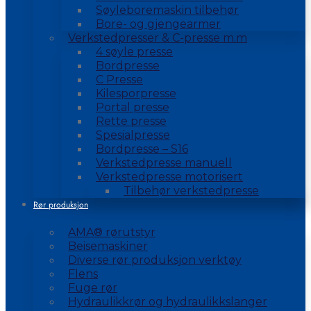
Søyleboremaskin tilbehør
Bore- og gjengearmer
Verkstedpresser & C-presse m.m
4 søyle presse
Bordpresse
C Presse
Kilesporpresse
Portal presse
Rette presse
Spesialpresse
Bordpresse – S16
Verkstedpresse manuell
Verkstedpresse motorisert
Tilbehør verkstedpresse
Rør produksjon
AMA® rørutstyr
Beisemaskiner
Diverse rør produksjon verktøy
Flens
Fuge rør
Hydraulikkrør og hydraulikkslanger