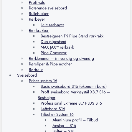
Profilvals
Roterende sveisebord
Rullebukker
Rørbøyer
Leie rørbøyer
Rør krakker
Bestselgeren Tri Pipe Stand rørkrakk
Duo pipestand
MAX JAX™ rørkrakk
Pipe Conveyor
Rørklemmer – innvendig og utvendig
Rørsliper & Pipe notcher
Rørtralle
Sveisebord
Priser system 16
Basic sveisebord S16 (økonomi bord)
Proff sveisebord Verktøystål X8.7 S16 –
Bestselger
Professional Extreme 8.7 PLUS S16
Løftebord S16
Tilbehør System 16
Aluminium profil – Tilbud
Anslag – S16
Bolter – S16