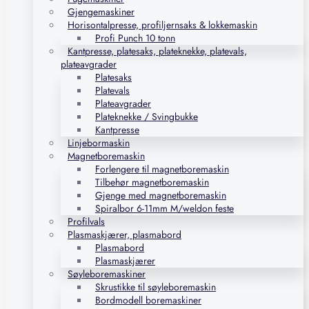
Gjengemaskiner
Horisontalpresse, profiljernsaks & lokkemaskin
Profi Punch 10 tonn
Kantpresse, platesaks, plateknekke, platevals,
plateavgrader
Platesaks
Platevals
Plateavgrader
Plateknekke / Svingbukke
Kantpresse
Linjebormaskin
Magnetboremaskin
Forlengere til magnetboremaskin
Tilbehør magnetboremaskin
Gjenge med magnetboremaskin
Spiralbor 6-11mm M/weldon feste
Profilvals
Plasmaskjærer, plasmabord
Plasmabord
Plasmaskjærer
Søyleboremaskiner
Skrustikke til søyleboremaskin
Bordmodell boremaskiner