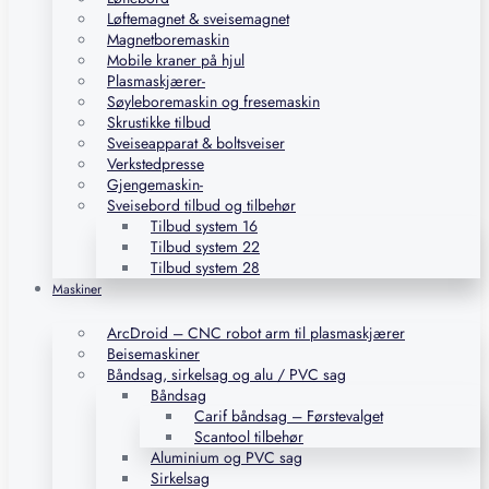
Løftemagnet & sveisemagnet
Magnetboremaskin
Mobile kraner på hjul
Plasmaskjærer-
Søyleboremaskin og fresemaskin
Skrustikke tilbud
Sveiseapparat & boltsveiser
Verkstedpresse
Gjengemaskin-
Sveisebord tilbud og tilbehør
Tilbud system 16
Tilbud system 22
Tilbud system 28
Maskiner
ArcDroid – CNC robot arm til plasmaskjærer
Beisemaskiner
Båndsag, sirkelsag og alu / PVC sag
Båndsag
Carif båndsag – Førstevalget
Scantool tilbehør
Aluminium og PVC sag
Sirkelsag