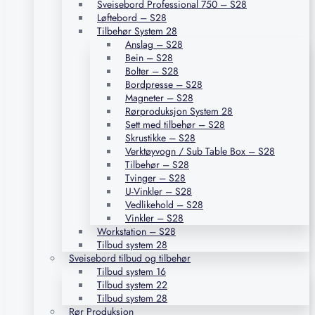
Sveisebord Professional 750 – S28
Løftebord – S28
Tilbehør System 28
Anslag – S28
Bein – S28
Bolter – S28
Bordpresse – S28
Magneter – S28
Rørproduksjon System 28
Sett med tilbehør – S28
Skrustikke – S28
Verktøyvogn / Sub Table Box – S28
Tilbehør – S28
Tvinger – S28
U-Vinkler – S28
Vedlikehold – S28
Vinkler – S28
Workstation – S28
Tilbud system 28
Sveisebord tilbud og tilbehør
Tilbud system 16
Tilbud system 22
Tilbud system 28
Rør Produksjon