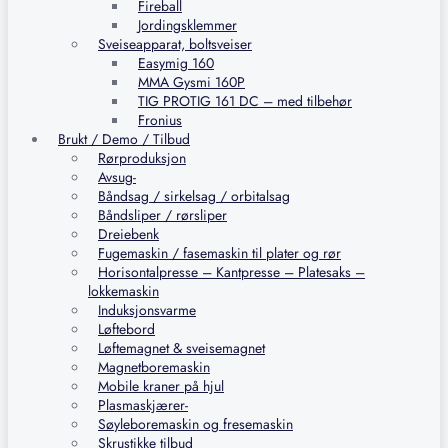
Fireball
Jordingsklemmer
Sveiseapparat, boltsveiser
Easymig 160
MMA Gysmi 160P
TIG PROTIG 161 DC – med tilbehør
Fronius
Brukt / Demo / Tilbud
Rørproduksjon
Avsug-
Båndsag / sirkelsag / orbitalsag
Båndsliper / rørsliper
Dreiebenk
Fugemaskin / fasemaskin til plater og rør
Horisontalpresse – Kantpresse – Platesaks –
lokkemaskin
Induksjonsvarme
Løftebord
Løftemagnet & sveisemagnet
Magnetboremaskin
Mobile kraner på hjul
Plasmaskjærer-
Søyleboremaskin og fresemaskin
Skrustikke tilbud