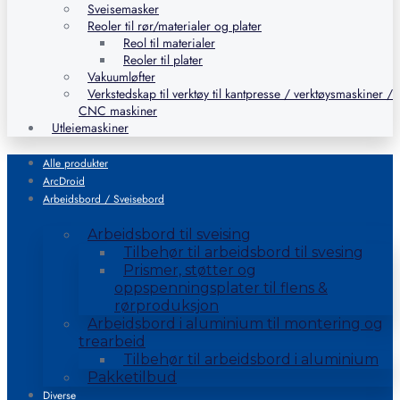
Sveisemasker
Reoler til rør/materialer og plater
Reol til materialer
Reoler til plater
Vakuumløfter
Verkstedskap til verktøy til kantpresse / verktøysmaskiner /
CNC maskiner
Utleiemaskiner
Alle produkter
ArcDroid
Arbeidsbord / Sveisebord
Arbeidsbord til sveising
Tilbehør til arbeidsbord til svesing
Prismer, støtter og
oppspenningsplater til flens &
rørproduksjon
Arbeidsbord i aluminium til montering og
trearbeid
Tilbehør til arbeidsbord i aluminium
Pakketilbud
Diverse