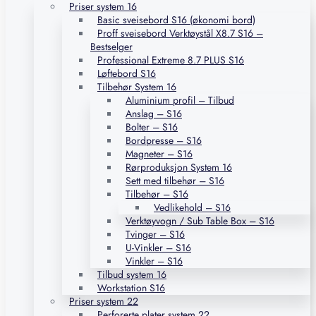
Priser system 16
Basic sveisebord S16 (økonomi bord)
Proff sveisebord Verktøystål X8.7 S16 –
Bestselger
Professional Extreme 8.7 PLUS S16
Løftebord S16
Tilbehør System 16
Aluminium profil – Tilbud
Anslag – S16
Bolter – S16
Bordpresse – S16
Magneter – S16
Rørproduksjon System 16
Sett med tilbehør – S16
Tilbehør – S16
Vedlikehold – S16
Verktøyvogn / Sub Table Box – S16
Tvinger – S16
U-Vinkler – S16
Vinkler – S16
Tilbud system 16
Workstation S16
Priser system 22
Perforerte plater system 22