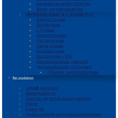
Søyleboremaskin tilbehør
Bore- og gjengearmer
Verkstedpresser & C-presse m.m
4 søyle presse
Bordpresse
C Presse
Kilesporpresse
Portal presse
Rette presse
Spesialpresse
Bordpresse – S16
Verkstedpresse manuell
Verkstedpresse motorisert
Tilbehør verkstedpresse
Rør produksjon
AMA® rørutstyr
Beisemaskiner
Diverse rør produksjon verktøy
Flens
Fuge rør
Hydraulikkrør og hydraulikkslanger