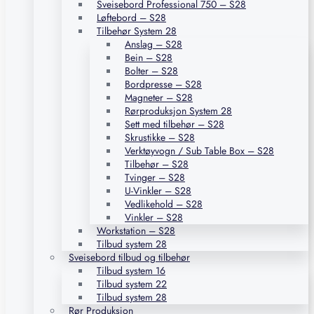
Sveisebord Professional 750 – S28
Løftebord – S28
Tilbehør System 28
Anslag – S28
Bein – S28
Bolter – S28
Bordpresse – S28
Magneter – S28
Rørproduksjon System 28
Sett med tilbehør – S28
Skrustikke – S28
Verktøyvogn / Sub Table Box – S28
Tilbehør – S28
Tvinger – S28
U-Vinkler – S28
Vedlikehold – S28
Vinkler – S28
Workstation – S28
Tilbud system 28
Sveisebord tilbud og tilbehør
Tilbud system 16
Tilbud system 22
Tilbud system 28
Rør Produksjon