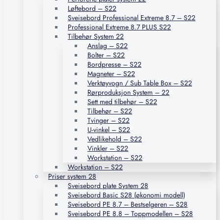
Løftebord – S22
Sveisebord Professional Extreme 8.7 – S22
Professional Extreme 8.7 PLUS S22
Tilbehør System 22
Anslag – S22
Bolter – S22
Bordpresse – S22
Magneter – S22
Verktøyvogn / Sub Table Box – S22
Rørproduksjon System – 22
Sett med tilbehør – S22
Tilbehør – S22
Tvinger – S22
U-vinkel – S22
Vedlikehold – S22
Vinkler – S22
Workstation – S22
Workstation – S22
Priser system 28
Sveisebord plate System 28
Sveisebord Basic S28 (økonomi modell)
Sveisebord PE 8.7 – Bestselgeren – S28
Sveisebord PE 8.8 – Toppmodellen – S28