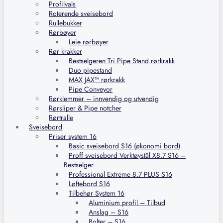
Profilvals
Roterende sveisebord
Rullebukker
Rørbøyer
Leie rørbøyer
Rør krakker
Bestselgeren Tri Pipe Stand rørkrakk
Duo pipestand
MAX JAX™ rørkrakk
Pipe Conveyor
Rørklemmer – innvendig og utvendig
Rørsliper & Pipe notcher
Rørtralle
Sveisebord
Priser system 16
Basic sveisebord S16 (økonomi bord)
Proff sveisebord Verktøystål X8.7 S16 –
Bestselger
Professional Extreme 8.7 PLUS S16
Løftebord S16
Tilbehør System 16
Aluminium profil – Tilbud
Anslag – S16
Bolter – S16