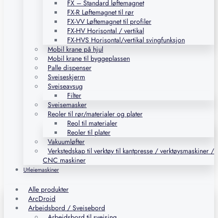
FX – Standard løftemagnet
FX-R Løftemagnet til rør
FX-VV Løftemagnet til profiler
FX-HV Horisontal / vertikal
FX-HVS Horisontal/vertikal svingfunksjon
Mobil krane på hjul
Mobil krane til byggeplassen
Palle dispenser
Sveiseskjerm
Sveiseavsug
Filter
Sveisemasker
Reoler til rør/materialer og plater
Reol til materialer
Reoler til plater
Vakuumløfter
Verkstedskap til verktøy til kantpresse / verktøysmaskiner /
CNC maskiner
Utleiemaskiner
Alle produkter
ArcDroid
Arbeidsbord / Sveisebord
Arbeidsbord til sveising