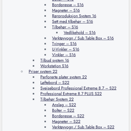
Bordpresse – S16
Magneter – S16
Rørproduksjon System 16
Sett med tilbehør – S16
Tilbehør – S16
Vedlikehold – S16
Verktøyvogn / Sub Table Box – S16
Tvinger – S16
U-Vinkler – S16
Vinkler – S16
Tilbud system 16
Workstation S16
Priser system 22
Perforerte plater system 22
Løftebord – S22
Sveisebord Professional Extreme 8.7 – S22
Professional Extreme 8.7 PLUS S22
Tilbehør System 22
Anslag – S22
Bolter – S22
Bordpresse – S22
Magneter – S22
Verktøyvogn / Sub Table Box – S22