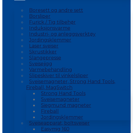
Boresett og andre sett
Borsliper
Furick / Tig tilbehør
Induksjonsvarme
Industri- og anleggsverktøy
Jordingsklemmer
Laser sveiser
Skrustikker
Slangepresse
Sveisejigg
Varmebehandling
Slipeskiver til vinkelsliper
Sveisemagneter, Strong Hand Tools,
Fireball, MagSwitch
Strong Hand Tools
Sveisemagneter
Siegmund magneter
Fireball
Jordingsklemmer
Sveiseapparat, boltsveiser
Easymig 160