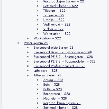
Rørproduksjon System – 22
Sett med tilbehør – S22
Tilbehør – S22
Tvinger – S22
U-vinkel – S22
Vedlikehold – S22
Vinkler – S22
Workstation – S22
Workstation – S22
Priser system 28
Sveisebord plate System 28
Sveisebord Basic S28 (økonomi modell)
Sveisebord PE 8.7 – Bestselgeren – S28
Sveisebord PE 8.8 – Toppmodellen – S28
Sveisebord Professional 750 – S28
Løftebord – S28
Tilbehør System 28
Anslag – S28
Bein – S28
Bolter – S28
Bordpresse – S28
Magneter – S28
Rørproduksjon System 28
Sett med tilbehør – S28