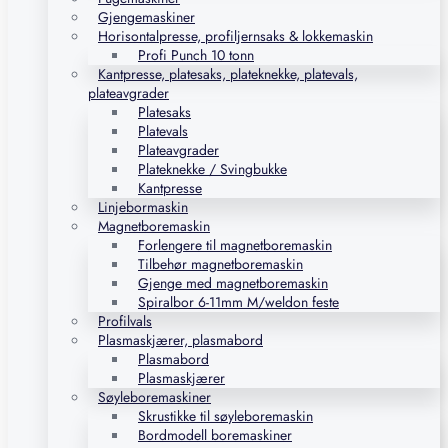
Gjengemaskiner
Horisontalpresse, profiljernsaks & lokkemaskin
Profi Punch 10 tonn
Kantpresse, platesaks, plateknekke, platevals,
plateavgrader
Platesaks
Platevals
Plateavgrader
Plateknekke / Svingbukke
Kantpresse
Linjebormaskin
Magnetboremaskin
Forlengere til magnetboremaskin
Tilbehør magnetboremaskin
Gjenge med magnetboremaskin
Spiralbor 6-11mm M/weldon feste
Profilvals
Plasmaskjærer, plasmabord
Plasmabord
Plasmaskjærer
Søyleboremaskiner
Skrustikke til søyleboremaskin
Bordmodell boremaskiner