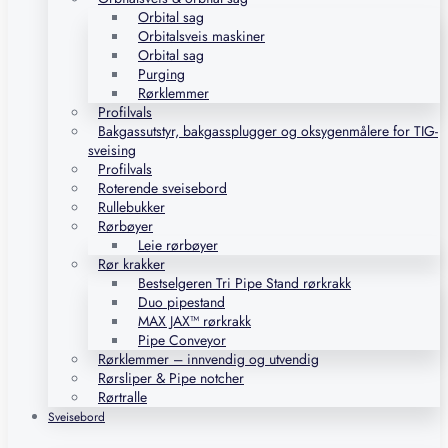
Orbital sag
Orbitalsveis maskiner
Orbital sag
Purging
Rørklemmer
Profilvals
Bakgassutstyr, bakgassplugger og oksygenmålere for TIG-
sveising
Profilvals
Roterende sveisebord
Rullebukker
Rørbøyer
Leie rørbøyer
Rør krakker
Bestselgeren Tri Pipe Stand rørkrakk
Duo pipestand
MAX JAX™ rørkrakk
Pipe Conveyor
Rørklemmer – innvendig og utvendig
Rørsliper & Pipe notcher
Rørtralle
Sveisebord