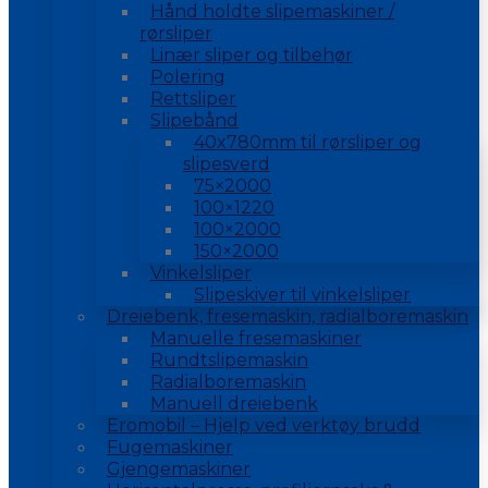
Hånd holdte slipemaskiner /
rørsliper
Linær sliper og tilbehør
Polering
Rettsliper
Slipebånd
40x780mm til rørsliper og
slipesverd
75×2000
100×1220
100×2000
150×2000
Vinkelsliper
Slipeskiver til vinkelsliper
Dreiebenk, fresemaskin, radialboremaskin
Manuelle fresemaskiner
Rundtslipemaskin
Radialboremaskin
Manuell dreiebenk
Eromobil – Hjelp ved verktøy brudd
Fugemaskiner
Gjengemaskiner