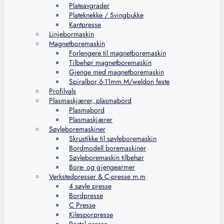
Plateavgrader
Plateknekke / Svingbukke
Kantpresse
Linjebormaskin
Magnetboremaskin
Forlengere til magnetboremaskin
Tilbehør magnetboremaskin
Gjenge med magnetboremaskin
Spiralbor 6-11mm M/weldon feste
Profilvals
Plasmaskjærer, plasmabord
Plasmabord
Plasmaskjærer
Søyleboremaskiner
Skrustikke til søyleboremaskin
Bordmodell boremaskiner
Søyleboremaskin tilbehør
Bore- og gjengearmer
Verkstedpresser & C-presse m.m
4 søyle presse
Bordpresse
C Presse
Kilesporpresse