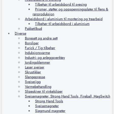
Tilbehør til arbeidsbord til svesing
Prismer, støtter og oppspenningsplater til flens &
rørproduksjon
Arbeidsbord i aluminium til montering og trearbeid
Tilbehør til arbeidsbord i aluminium
Pakketilbud
Diverse
Boresett og andre sett
Borsliper
Furick / Tig tilbehør
Induksjonsvarme
Industri- og anleggsverktøy
Jordingsklemmer
Laser sveiser
Skrustikker
Slangepresse
Sveisejigg
Varmebehandling
Slipeskiver til vinkelsliper
Sveisemagneter, Strong Hand Tools, Fireball, MagSwitch
Strong Hand Tools
Sveisemagneter
Siegmund magneter