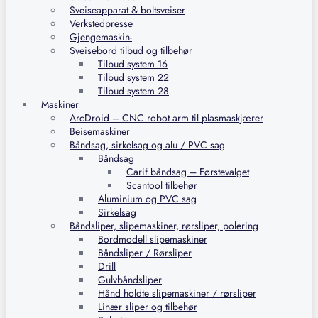
Sveiseapparat & boltsveiser
Verkstedpresse
Gjengemaskin-
Sveisebord tilbud og tilbehør
Tilbud system 16
Tilbud system 22
Tilbud system 28
Maskiner
ArcDroid – CNC robot arm til plasmaskjærer
Beisemaskiner
Båndsag, sirkelsag og alu / PVC sag
Båndsag
Carif båndsag – Førstevalget
Scantool tilbehør
Aluminium og PVC sag
Sirkelsag
Båndsliper, slipemaskiner, rørsliper, polering
Bordmodell slipemaskiner
Båndsliper / Rørsliper
Drill
Gulvbåndsliper
Hånd holdte slipemaskiner / rørsliper
Linær sliper og tilbehør