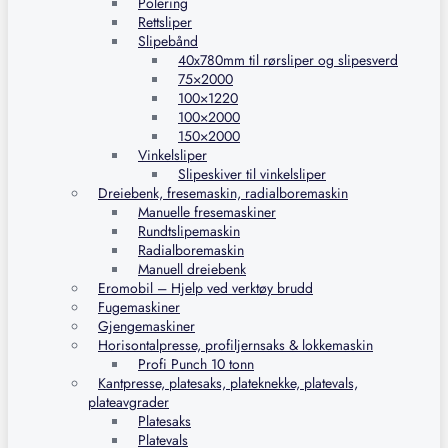
Polering
Rettsliper
Slipebånd
40x780mm til rørsliper og slipesverd
75×2000
100×1220
100×2000
150×2000
Vinkelsliper
Slipeskiver til vinkelsliper
Dreiebenk, fresemaskin, radialboremaskin
Manuelle fresemaskiner
Rundtslipemaskin
Radialboremaskin
Manuell dreiebenk
Eromobil – Hjelp ved verktøy brudd
Fugemaskiner
Gjengemaskiner
Horisontalpresse, profiljernsaks & lokkemaskin
Profi Punch 10 tonn
Kantpresse, platesaks, plateknekke, platevals,
plateavgrader
Platesaks
Platevals