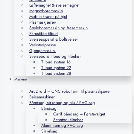
Løftemagnet & sveisemagnet
Magnetboremaskin
Mobile kraner på hjul
Plasmaskjærer-
Søyleboremaskin og fresemaskin
Skrustikke tilbud
Sveiseapparat & boltsveiser
Verkstedpresse
Gjengemaskin-
Sveisebord tilbud og tilbehør
Tilbud system 16
Tilbud system 22
Tilbud system 28
Maskiner
ArcDroid – CNC robot arm til plasmaskjærer
Beisemaskiner
Båndsag, sirkelsag og alu / PVC sag
Båndsag
Carif båndsag – Førstevalget
Scantool tilbehør
Aluminium og PVC sag
Sirkelsag