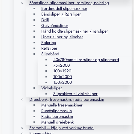
Båndsliper, slipemaskiner, rørsliper, polering
Bordmodell slipemaskiner
Båndsliper / Rørsliper
Drill
Gulvbåndsliper
Hånd holdte slipemaskiner / rørsliper
Linær sliper og tilbehør
Polering
Rettsliper
Slipebånd
40x780mm til rørsliper og slipesverd
75×2000
100×1220
100×2000
150×2000
Vinkelsliper
Slipeskiver til vinkelsliper
Dreiebenk, fresemaskin, radialboremaskin
Manuelle fresemaskiner
Rundtslipemaskin
Radialboremaskin
Manuell dreiebenk
Eromobil – Hjelp ved verktøy brudd
Fugemaskiner