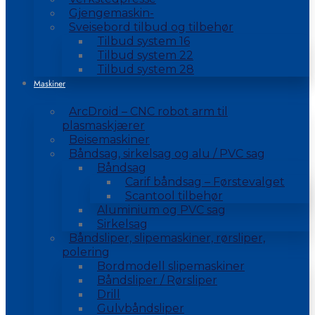
Gjengemaskin-
Sveisebord tilbud og tilbehør
Tilbud system 16
Tilbud system 22
Tilbud system 28
Maskiner
ArcDroid – CNC robot arm til
plasmaskjærer
Beisemaskiner
Båndsag, sirkelsag og alu / PVC sag
Båndsag
Carif båndsag – Førstevalget
Scantool tilbehør
Aluminium og PVC sag
Sirkelsag
Båndsliper, slipemaskiner, rørsliper,
polering
Bordmodell slipemaskiner
Båndsliper / Rørsliper
Drill
Gulvbåndsliper