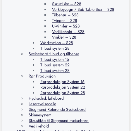
Skrustikke – S28
Verktøyvogn / Sub Table Box – S28
Tilbehør – S28
Tvinger – S28
U-Vinkler – S28
Vedlikehold – S28
Vinkler – S28
Workstation – S28
Tilbud system 28
Sveisebord tilbud og tilbehør
Tilbud system 16
Tilbud system 22
Tilbud system 28
Rør Produksjon
Rørproduksjon System 16
Rørproduksjon System 22
Rørproduksjon System 28
Hydraulisk løftebord
Lasersveisecelle
Siegmund Roterende Sveisebord
Skinnesystem
Skrustikke til Siegmund sveisebord
Vedlikehold