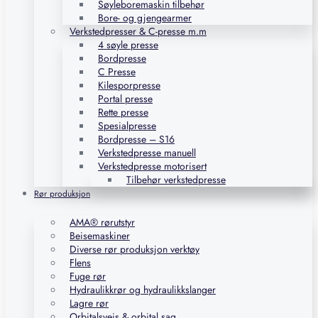
Søyleboremaskin tilbehør
Bore- og gjengearmer
Verkstedpresser & C-presse m.m
4 søyle presse
Bordpresse
C Presse
Kilesporpresse
Portal presse
Rette presse
Spesialpresse
Bordpresse – S16
Verkstedpresse manuell
Verkstedpresse motorisert
Tilbehør verkstedpresse
Rør produksjon
AMA® rørutstyr
Beisemaskiner
Diverse rør produksjon verktøy
Flens
Fuge rør
Hydraulikkrør og hydraulikkslanger
Lagre rør
Orbitalsveis & orbital sag