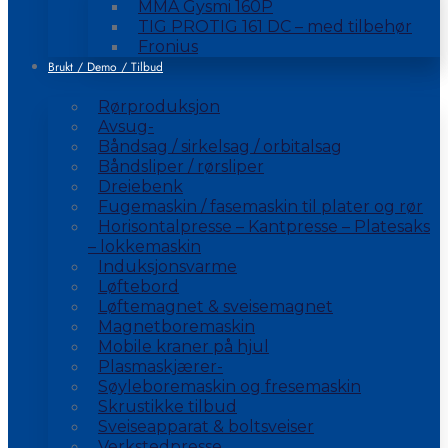
MMA Gysmi 160P
TIG PROTIG 161 DC – med tilbehør
Fronius
Brukt / Demo / Tilbud
Rørproduksjon
Avsug-
Båndsag / sirkelsag / orbitalsag
Båndsliper / rørsliper
Dreiebenk
Fugemaskin / fasemaskin til plater og rør
Horisontalpresse – Kantpresse – Platesaks
– lokkemaskin
Induksjonsvarme
Løftebord
Løftemagnet & sveisemagnet
Magnetboremaskin
Mobile kraner på hjul
Plasmaskjærer-
Søyleboremaskin og fresemaskin
Skrustikke tilbud
Sveiseapparat & boltsveiser
Verkstedpresse