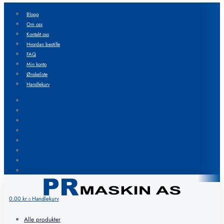
Blogg
Om oss
Kontakt oss
Hvordan bestille
FAQ
Min konto
Ønskeliste
Handlekurv
Blogg
Om oss
Kontakt oss
Hvordan bestille
FAQ
Min konto
Ønskeliste
Handlekurv
0.00
kr
Handlekurv
0
Alle produkter