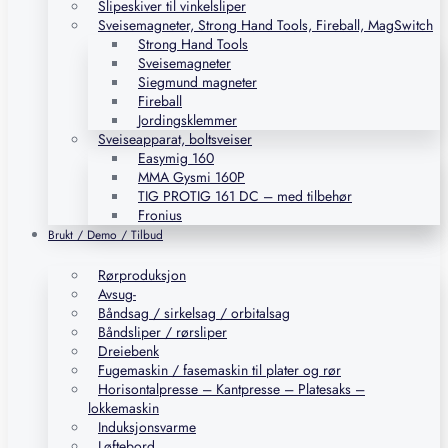
Slipeskiver til vinkelsliper
Sveisemagneter, Strong Hand Tools, Fireball, MagSwitch
Strong Hand Tools
Sveisemagneter
Siegmund magneter
Fireball
Jordingsklemmer
Sveiseapparat, boltsveiser
Easymig 160
MMA Gysmi 160P
TIG PROTIG 161 DC – med tilbehør
Fronius
Brukt / Demo / Tilbud
Rørproduksjon
Avsug-
Båndsag / sirkelsag / orbitalsag
Båndsliper / rørsliper
Dreiebenk
Fugemaskin / fasemaskin til plater og rør
Horisontalpresse – Kantpresse – Platesaks –
lokkemaskin
Induksjonsvarme
Løftebord