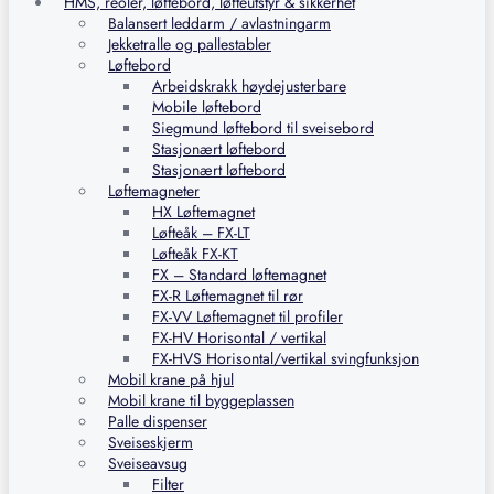
HMS, reoler, løftebord, løfteutstyr & sikkerhet
Balansert leddarm / avlastningarm
Jekketralle og pallestabler
Løftebord
Arbeidskrakk høydejusterbare
Mobile løftebord
Siegmund løftebord til sveisebord
Stasjonært løftebord
Stasjonært løftebord
Løftemagneter
HX Løftemagnet
Løfteåk – FX-LT
Løfteåk FX-KT
FX – Standard løftemagnet
FX-R Løftemagnet til rør
FX-VV Løftemagnet til profiler
FX-HV Horisontal / vertikal
FX-HVS Horisontal/vertikal svingfunksjon
Mobil krane på hjul
Mobil krane til byggeplassen
Palle dispenser
Sveiseskjerm
Sveiseavsug
Filter