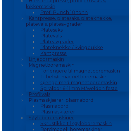
Horisontalpresse, profiljernsaks &
lokkemaskin
Profi Punch 10 tonn
Kantpresse, platesaks, plateknekke,
platevals, plateavgrader
Platesaks
Platevals
Plateavgrader
Plateknekke / Svingbukke
Kantpresse
Linjebormaskin
Magnetboremaskin
Forlengere til magnetboremaskin
Tilbehør magnetboremaskin
Gjenge med magnetboremaskin
Spiralbor 6-11mm M/weldon feste
Profilvals
Plasmaskjærer, plasmabord
Plasmabord
Plasmaskjærer
Søyleboremaskiner
Skrustikke til søyleboremaskin
Bordmodell boremaskiner