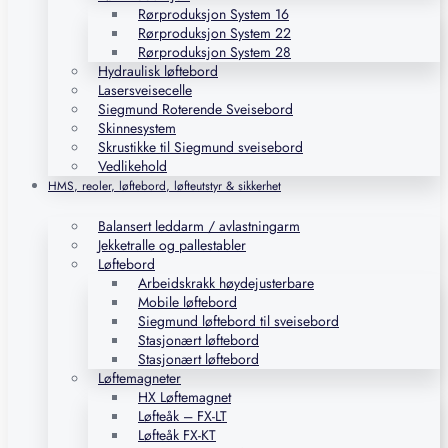
Rørproduksjon System 16
Rørproduksjon System 22
Rørproduksjon System 28
Hydraulisk løftebord
Lasersveisecelle
Siegmund Roterende Sveisebord
Skinnesystem
Skrustikke til Siegmund sveisebord
Vedlikehold
HMS, reoler, løftebord, løfteutstyr & sikkerhet
Balansert leddarm / avlastningarm
Jekketralle og pallestabler
Løftebord
Arbeidskrakk høydejusterbare
Mobile løftebord
Siegmund løftebord til sveisebord
Stasjonært løftebord
Stasjonært løftebord
Løftemagneter
HX Løftemagnet
Løfteåk – FX-LT
Løfteåk FX-KT