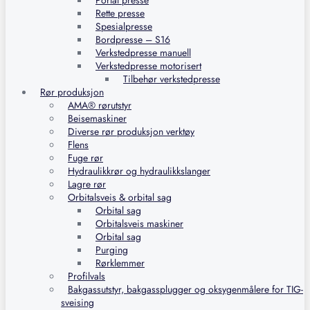
Portal presse
Rette presse
Spesialpresse
Bordpresse – S16
Verkstedpresse manuell
Verkstedpresse motorisert
Tilbehør verkstedpresse
Rør produksjon
AMA® rørutstyr
Beisemaskiner
Diverse rør produksjon verktøy
Flens
Fuge rør
Hydraulikkrør og hydraulikkslanger
Lagre rør
Orbitalsveis & orbital sag
Orbital sag
Orbitalsveis maskiner
Orbital sag
Purging
Rørklemmer
Profilvals
Bakgassutstyr, bakgassplugger og oksygenmålere for TIG-
sveising