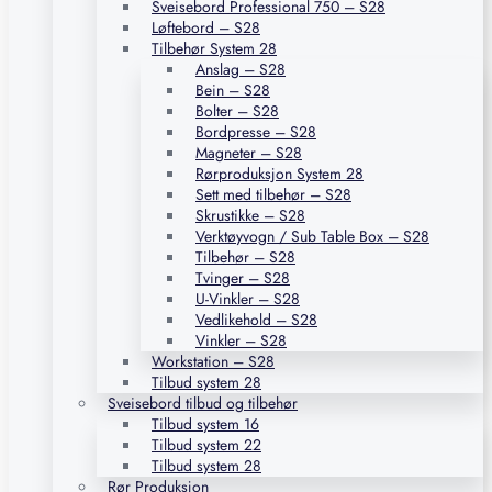
Sveisebord Professional 750 – S28
Løftebord – S28
Tilbehør System 28
Anslag – S28
Bein – S28
Bolter – S28
Bordpresse – S28
Magneter – S28
Rørproduksjon System 28
Sett med tilbehør – S28
Skrustikke – S28
Verktøyvogn / Sub Table Box – S28
Tilbehør – S28
Tvinger – S28
U-Vinkler – S28
Vedlikehold – S28
Vinkler – S28
Workstation – S28
Tilbud system 28
Sveisebord tilbud og tilbehør
Tilbud system 16
Tilbud system 22
Tilbud system 28
Rør Produksjon