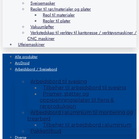
Sveisemasker
Reoler til rør/materialer og plater
Reol til materialer
Reoler til plater
Vakuumløfter
Verkstedskap til verktøy til kantpresse / verktøysmaskiner /
CNC maskiner
Utleiemaskiner
Alle produkter
ArcDroid
Arbeidsbord / Sveisebord
Arbeidsbord til sveising
Tilbehør til arbeidsbord til svesing
Prismer, støtter og
oppspenningsplater til flens &
rørproduksjon
Arbeidsbord i aluminium til montering og
trearbeid
Tilbehør til arbeidsbord i aluminium
Pakketilbud
Diverse