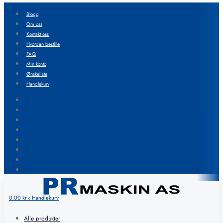
Blogg
Om oss
Kontakt oss
Hvordan bestille
FAQ
Min konto
Ønskeliste
Handlekurv
Blogg
Om oss
Kontakt oss
Hvordan bestille
FAQ
Min konto
Ønskeliste
Handlekurv
0.00
kr
Handlekurv
0
Alle produkter