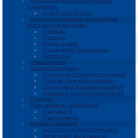
Horisontalpresse, profiljernsaks &
lokkemaskin
Profi Punch 10 tonn
Kantpresse, platesaks, plateknekke,
platevals, plateavgrader
Platesaks
Platevals
Plateavgrader
Plateknekke / Svingbukke
Kantpresse
Linjebormaskin
Magnetboremaskin
Forlengere til magnetboremaskin
Tilbehør magnetboremaskin
Gjenge med magnetboremaskin
Spiralbor 6-11mm M/weldon feste
Profilvals
Plasmaskjærer, plasmabord
Plasmabord
Plasmaskjærer
Søyleboremaskiner
Skrustikke til søyleboremaskin
Bordmodell boremaskiner