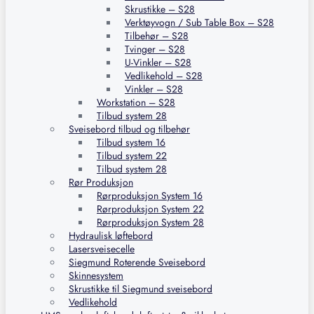
Skrustikke – S28
Verktøyvogn / Sub Table Box – S28
Tilbehør – S28
Tvinger – S28
U-Vinkler – S28
Vedlikehold – S28
Vinkler – S28
Workstation – S28
Tilbud system 28
Sveisebord tilbud og tilbehør
Tilbud system 16
Tilbud system 22
Tilbud system 28
Rør Produksjon
Rørproduksjon System 16
Rørproduksjon System 22
Rørproduksjon System 28
Hydraulisk løftebord
Lasersveisecelle
Siegmund Roterende Sveisebord
Skinnesystem
Skrustikke til Siegmund sveisebord
Vedlikehold