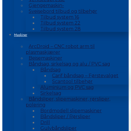
Gjengemaskin-
Sveisebord tilbud og tilbehør
Tilbud system 16
Tilbud system 22
Tilbud system 28
Maskiner
ArcDroid – CNC robot arm til
plasmaskjærer
Beisemaskiner
Båndsag, sirkelsag og alu / PVC sag
Båndsag
Carif båndsag – Førstevalget
Scantool tilbehør
Aluminium og PVC sag
Sirkelsag
Båndsliper, slipemaskiner, rørsliper,
polering
Bordmodell slipemaskiner
Båndsliper / Rørsliper
Drill
Gulvbåndsliper