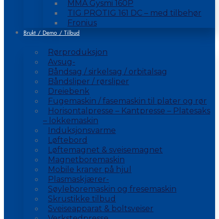
MMA Gysmi 160P
TIG PROTIG 161 DC – med tilbehør
Fronius
Brukt / Demo / Tilbud
Rørproduksjon
Avsug-
Båndsag / sirkelsag / orbitalsag
Båndsliper / rørsliper
Dreiebenk
Fugemaskin / fasemaskin til plater og rør
Horisontalpresse – Kantpresse – Platesaks
– lokkemaskin
Induksjonsvarme
Løftebord
Løftemagnet & sveisemagnet
Magnetboremaskin
Mobile kraner på hjul
Plasmaskjærer-
Søyleboremaskin og fresemaskin
Skrustikke tilbud
Sveiseapparat & boltsveiser
Verkstedpresse