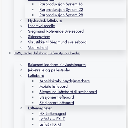
Rørproduksjon System 16
Rørproduksjon System 22
Rørproduksjon System 28
Hydraulisk løftebord
Lasersveisecelle
Siegmund Roterende Sveisebord
Skinnesystem
Skrustikke til Siegmund sveisebord
Vedlikehold
HMS, reoler, løftebord, løfteutstyr & sikkerhet
Balansert leddarm / avlastningarm
Jekketralle og pallestabler
Løftebord
Arbeidskrakk høydejusterbare
Mobile løftebord
Siegmund løftebord til sveisebord
Stasjonært løftebord
Stasjonært løftebord
Løftemagneter
HX Løftemagnet
Løfteåk – FX-LT
Løfteåk FX-KT