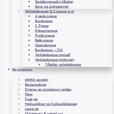
Søyleboremaskin tilbehør
Bore- og gjengearmer
Verkstedpresser & C-presse m.m
4 søyle presse
Bordpresse
C Presse
Kilesporpresse
Portal presse
Rette presse
Spesialpresse
Bordpresse – S16
Verkstedpresse manuell
Verkstedpresse motorisert
Tilbehør verkstedpresse
Rør produksjon
AMA® rørutstyr
Beisemaskiner
Diverse rør produksjon verktøy
Flens
Fuge rør
Hydraulikkrør og hydraulikkslanger
Lagre rør
Orbitalsveis & orbital sag