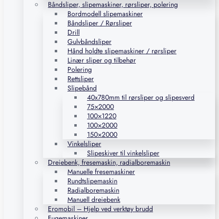
Båndsliper, slipemaskiner, rørsliper, polering
Bordmodell slipemaskiner
Båndsliper / Rørsliper
Drill
Gulvbåndsliper
Hånd holdte slipemaskiner / rørsliper
Linær sliper og tilbehør
Polering
Rettsliper
Slipebånd
40x780mm til rørsliper og slipesverd
75×2000
100×1220
100×2000
150×2000
Vinkelsliper
Slipeskiver til vinkelsliper
Dreiebenk, fresemaskin, radialboremaskin
Manuelle fresemaskiner
Rundtslipemaskin
Radialboremaskin
Manuell dreiebenk
Eromobil – Hjelp ved verktøy brudd
Fugemaskiner