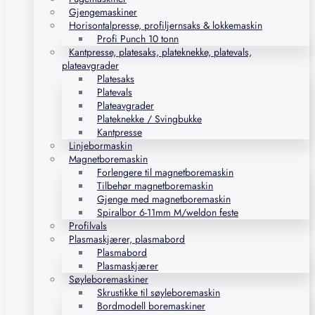
Gjengemaskiner
Horisontalpresse, profiljernsaks & lokkemaskin
Profi Punch 10 tonn
Kantpresse, platesaks, plateknekke, platevals,
plateavgrader
Platesaks
Platevals
Plateavgrader
Plateknekke / Svingbukke
Kantpresse
Linjebormaskin
Magnetboremaskin
Forlengere til magnetboremaskin
Tilbehør magnetboremaskin
Gjenge med magnetboremaskin
Spiralbor 6-11mm M/weldon feste
Profilvals
Plasmaskjærer, plasmabord
Plasmabord
Plasmaskjærer
Søyleboremaskiner
Skrustikke til søyleboremaskin
Bordmodell boremaskiner