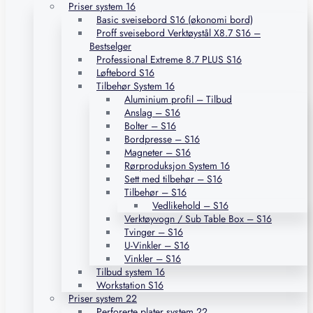
Priser system 16
Basic sveisebord S16 (økonomi bord)
Proff sveisebord Verktøystål X8.7 S16 –
Bestselger
Professional Extreme 8.7 PLUS S16
Løftebord S16
Tilbehør System 16
Aluminium profil – Tilbud
Anslag – S16
Bolter – S16
Bordpresse – S16
Magneter – S16
Rørproduksjon System 16
Sett med tilbehør – S16
Tilbehør – S16
Vedlikehold – S16
Verktøyvogn / Sub Table Box – S16
Tvinger – S16
U-Vinkler – S16
Vinkler – S16
Tilbud system 16
Workstation S16
Priser system 22
Perforerte plater system 22