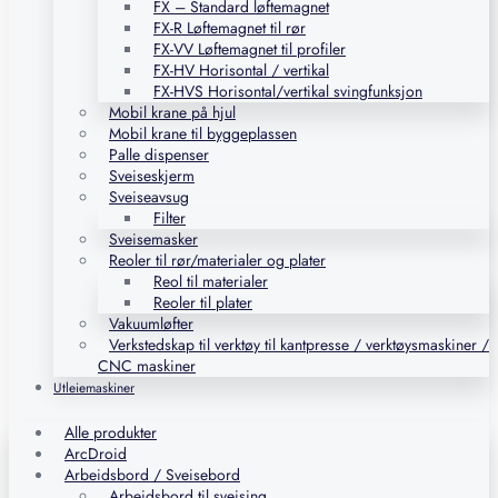
FX – Standard løftemagnet
FX-R Løftemagnet til rør
FX-VV Løftemagnet til profiler
FX-HV Horisontal / vertikal
FX-HVS Horisontal/vertikal svingfunksjon
Mobil krane på hjul
Mobil krane til byggeplassen
Palle dispenser
Sveiseskjerm
Sveiseavsug
Filter
Sveisemasker
Reoler til rør/materialer og plater
Reol til materialer
Reoler til plater
Vakuumløfter
Verkstedskap til verktøy til kantpresse / verktøysmaskiner /
CNC maskiner
Utleiemaskiner
Alle produkter
ArcDroid
Arbeidsbord / Sveisebord
Arbeidsbord til sveising