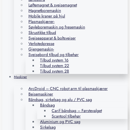
Løftemagnet & sveisemagnet
Magnetboremaskin
Mobile kraner på hjul
Plasmaskjærer-
Søyleboremaskin og fresemaskin
Skrustikke tilbud
Sveiseapparat & boltsveiser
Verkstedpresse
Gjengemaskin-
Sveisebord tilbud og tilbehør
Tilbud system 16
Tilbud system 22
Tilbud system 28
Maskiner
ArcDroid – CNC robot arm til plasmaskjærer
Beisemaskiner
Båndsag, sirkelsag og alu / PVC sag
Båndsag
Carif båndsag – Førstevalget
Scantool tilbehør
Aluminium og PVC sag
Sirkelsag