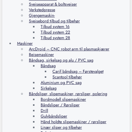
Sveiseapparat & boltsveiser
Verkstedpresse
Gjengemaskin-
Sveisebord tilbud og tilbehør
Tilbud system 16
Tilbud system 22
Tilbud system 28
Maskiner
ArcDroid – CNC robot arm til plasmaskjærer
Beisemaskiner
Båndsag, sirkelsag og alu / PVC sag
Båndsag
Carif båndsag – Førstevalget
Scantool tilbehør
Aluminium og PVC sag
Sirkelsag
Båndsliper, slipemaskiner, rørsliper, polering
Bordmodell slipemaskiner
Båndsliper / Rørsliper
Drill
Gulvbåndsliper
Hånd holdte slipemaskiner / rørsliper
Linær sliper og tilbehør