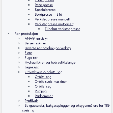
Portal presse
Rette presse
Spesialpresse
Bordpresse – S16
Verkstedpresse manuell
Verkstedpresse motorisert
Tilbehør verkstedpresse
Rør produksjon
AMA® rørutstyr
Beisemaskiner
Diverse rør produksjon verktøy
Flens
Fuge rør
Hydraulikkrør og hydraulikkslanger
Lagre rør
Orbitalsveis & orbital sag
Orbital sag
Orbitalsveis maskiner
Orbital sag
Purging
Rørklemmer
Profilvals
Bakgassutstyr, bakgassplugger og oksygenmålere for TIG-
sveising