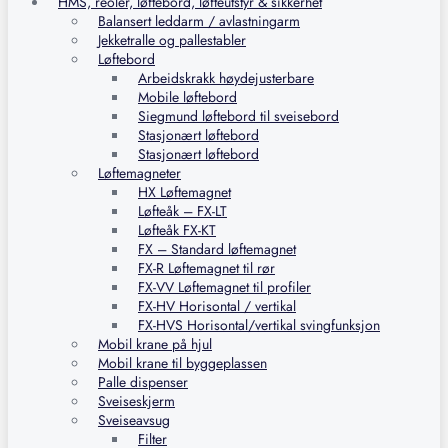
HMS, reoler, løftebord, løfteutstyr & sikkerhet
Balansert leddarm / avlastningarm
Jekketralle og pallestabler
Løftebord
Arbeidskrakk høydejusterbare
Mobile løftebord
Siegmund løftebord til sveisebord
Stasjonært løftebord
Stasjonært løftebord
Løftemagneter
HX Løftemagnet
Løfteåk – FX-LT
Løfteåk FX-KT
FX – Standard løftemagnet
FX-R Løftemagnet til rør
FX-VV Løftemagnet til profiler
FX-HV Horisontal / vertikal
FX-HVS Horisontal/vertikal svingfunksjon
Mobil krane på hjul
Mobil krane til byggeplassen
Palle dispenser
Sveiseskjerm
Sveiseavsug
Filter