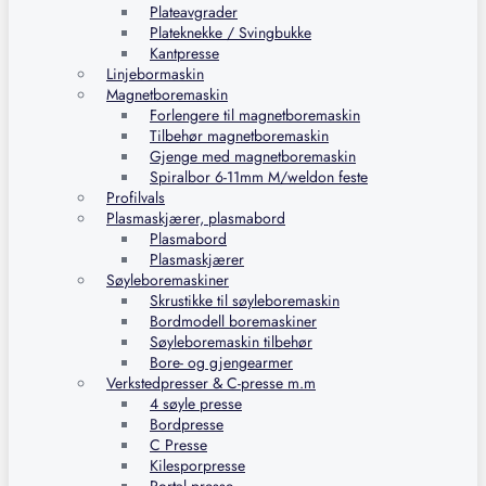
Plateavgrader
Plateknekke / Svingbukke
Kantpresse
Linjebormaskin
Magnetboremaskin
Forlengere til magnetboremaskin
Tilbehør magnetboremaskin
Gjenge med magnetboremaskin
Spiralbor 6-11mm M/weldon feste
Profilvals
Plasmaskjærer, plasmabord
Plasmabord
Plasmaskjærer
Søyleboremaskiner
Skrustikke til søyleboremaskin
Bordmodell boremaskiner
Søyleboremaskin tilbehør
Bore- og gjengearmer
Verkstedpresser & C-presse m.m
4 søyle presse
Bordpresse
C Presse
Kilesporpresse