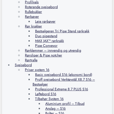
Profilvals
Roterende sveisebord
Rullebukker
Rørbøyer
Leie rørbøyer
Rør krakker
Bestselgeren Tri Pipe Stand rørkrakk
Duo pipestand
MAX JAX™ rørkrakk
Pipe Conveyor
Rørklemmer – innvendig og utvendig
Rørsliper & Pipe notcher
Rørtralle
Sveisebord
Priser system 16
Basic sveisebord S16 (økonomi bord)
Proff sveisebord Verktøystål X8.7 S16 –
Bestselger
Professional Extreme 8.7 PLUS S16
Løftebord S16
Tilbehør System 16
Aluminium profil – Tilbud
Anslag – S16
Bolter – S16