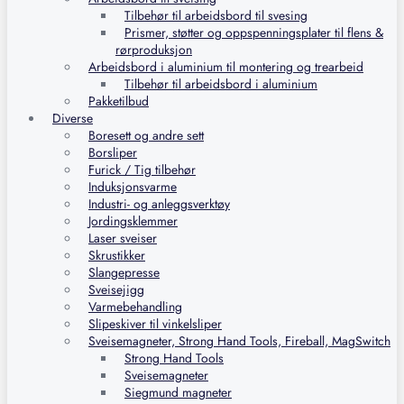
Tilbehør til arbeidsbord til svesing
Prismer, støtter og oppspenningsplater til flens &
rørproduksjon
Arbeidsbord i aluminium til montering og trearbeid
Tilbehør til arbeidsbord i aluminium
Pakketilbud
Diverse
Boresett og andre sett
Borsliper
Furick / Tig tilbehør
Induksjonsvarme
Industri- og anleggsverktøy
Jordingsklemmer
Laser sveiser
Skrustikker
Slangepresse
Sveisejigg
Varmebehandling
Slipeskiver til vinkelsliper
Sveisemagneter, Strong Hand Tools, Fireball, MagSwitch
Strong Hand Tools
Sveisemagneter
Siegmund magneter