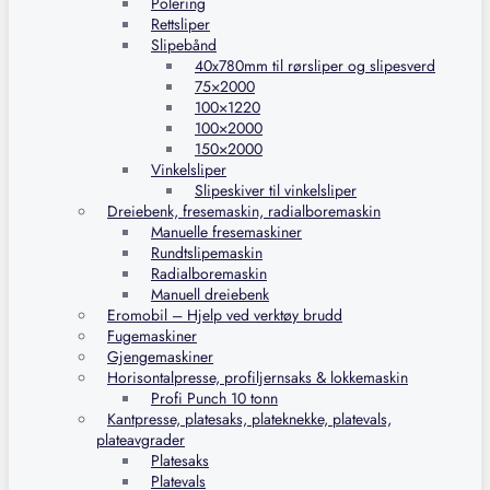
Polering
Rettsliper
Slipebånd
40x780mm til rørsliper og slipesverd
75×2000
100×1220
100×2000
150×2000
Vinkelsliper
Slipeskiver til vinkelsliper
Dreiebenk, fresemaskin, radialboremaskin
Manuelle fresemaskiner
Rundtslipemaskin
Radialboremaskin
Manuell dreiebenk
Eromobil – Hjelp ved verktøy brudd
Fugemaskiner
Gjengemaskiner
Horisontalpresse, profiljernsaks & lokkemaskin
Profi Punch 10 tonn
Kantpresse, platesaks, plateknekke, platevals,
plateavgrader
Platesaks
Platevals