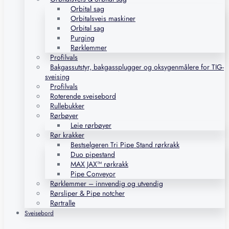
Orbital sag
Orbitalsveis maskiner
Orbital sag
Purging
Rørklemmer
Profilvals
Bakgassutstyr, bakgassplugger og oksygenmålere for TIG-
sveising
Profilvals
Roterende sveisebord
Rullebukker
Rørbøyer
Leie rørbøyer
Rør krakker
Bestselgeren Tri Pipe Stand rørkrakk
Duo pipestand
MAX JAX™ rørkrakk
Pipe Conveyor
Rørklemmer – innvendig og utvendig
Rørsliper & Pipe notcher
Rørtralle
Sveisebord