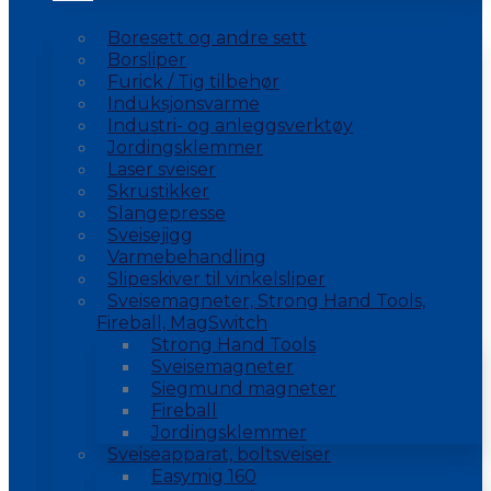
Boresett og andre sett
Borsliper
Furick / Tig tilbehør
Induksjonsvarme
Industri- og anleggsverktøy
Jordingsklemmer
Laser sveiser
Skrustikker
Slangepresse
Sveisejigg
Varmebehandling
Slipeskiver til vinkelsliper
Sveisemagneter, Strong Hand Tools,
Fireball, MagSwitch
Strong Hand Tools
Sveisemagneter
Siegmund magneter
Fireball
Jordingsklemmer
Sveiseapparat, boltsveiser
Easymig 160