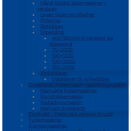
Hånd holdte slipemaskiner /
rørsliper
Linær sliper og tilbehør
Polering
Rettsliper
Slipebånd
40x780mm til rørsliper og
slipesverd
75×2000
100×1220
100×2000
150×2000
Vinkelsliper
Slipeskiver til vinkelsliper
Dreiebenk, fresemaskin, radialboremaskin
Manuelle fresemaskiner
Rundtslipemaskin
Radialboremaskin
Manuell dreiebenk
Eromobil – Hjelp ved verktøy brudd
Fugemaskiner
Gjengemaskiner