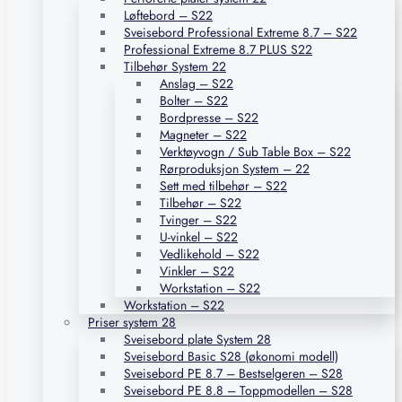
Løftebord – S22
Sveisebord Professional Extreme 8.7 – S22
Professional Extreme 8.7 PLUS S22
Tilbehør System 22
Anslag – S22
Bolter – S22
Bordpresse – S22
Magneter – S22
Verktøyvogn / Sub Table Box – S22
Rørproduksjon System – 22
Sett med tilbehør – S22
Tilbehør – S22
Tvinger – S22
U-vinkel – S22
Vedlikehold – S22
Vinkler – S22
Workstation – S22
Workstation – S22
Priser system 28
Sveisebord plate System 28
Sveisebord Basic S28 (økonomi modell)
Sveisebord PE 8.7 – Bestselgeren – S28
Sveisebord PE 8.8 – Toppmodellen – S28