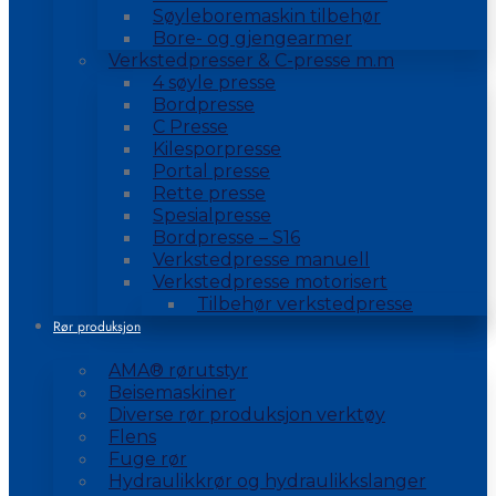
Søyleboremaskin tilbehør
Bore- og gjengearmer
Verkstedpresser & C-presse m.m
4 søyle presse
Bordpresse
C Presse
Kilesporpresse
Portal presse
Rette presse
Spesialpresse
Bordpresse – S16
Verkstedpresse manuell
Verkstedpresse motorisert
Tilbehør verkstedpresse
Rør produksjon
AMA® rørutstyr
Beisemaskiner
Diverse rør produksjon verktøy
Flens
Fuge rør
Hydraulikkrør og hydraulikkslanger