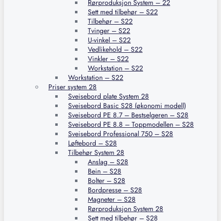
Rørproduksjon System – 22
Sett med tilbehør – S22
Tilbehør – S22
Tvinger – S22
U-vinkel – S22
Vedlikehold – S22
Vinkler – S22
Workstation – S22
Workstation – S22
Priser system 28
Sveisebord plate System 28
Sveisebord Basic S28 (økonomi modell)
Sveisebord PE 8.7 – Bestselgeren – S28
Sveisebord PE 8.8 – Toppmodellen – S28
Sveisebord Professional 750 – S28
Løftebord – S28
Tilbehør System 28
Anslag – S28
Bein – S28
Bolter – S28
Bordpresse – S28
Magneter – S28
Rørproduksjon System 28
Sett med tilbehør – S28