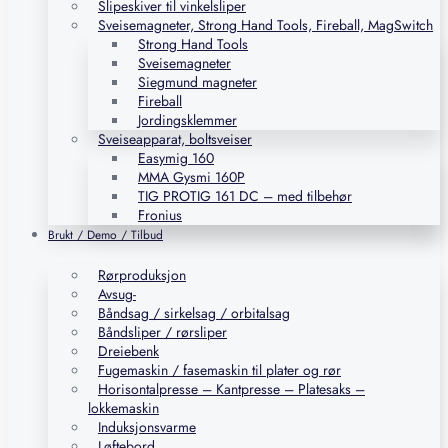
Slipeskiver til vinkelsliper
Sveisemagneter, Strong Hand Tools, Fireball, MagSwitch
Strong Hand Tools
Sveisemagneter
Siegmund magneter
Fireball
Jordingsklemmer
Sveiseapparat, boltsveiser
Easymig 160
MMA Gysmi 160P
TIG PROTIG 161 DC – med tilbehør
Fronius
Brukt / Demo / Tilbud
Rørproduksjon
Avsug-
Båndsag / sirkelsag / orbitalsag
Båndsliper / rørsliper
Dreiebenk
Fugemaskin / fasemaskin til plater og rør
Horisontalpresse – Kantpresse – Platesaks –
lokkemaskin
Induksjonsvarme
Løftebord