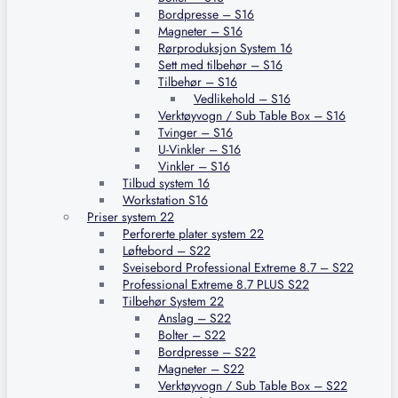
Bordpresse – S16
Magneter – S16
Rørproduksjon System 16
Sett med tilbehør – S16
Tilbehør – S16
Vedlikehold – S16
Verktøyvogn / Sub Table Box – S16
Tvinger – S16
U-Vinkler – S16
Vinkler – S16
Tilbud system 16
Workstation S16
Priser system 22
Perforerte plater system 22
Løftebord – S22
Sveisebord Professional Extreme 8.7 – S22
Professional Extreme 8.7 PLUS S22
Tilbehør System 22
Anslag – S22
Bolter – S22
Bordpresse – S22
Magneter – S22
Verktøyvogn / Sub Table Box – S22