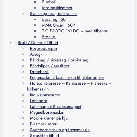
Fireball
Jordingsklemmer
Sveiseapparat, boltsveiser
Easymig 160
MMA Gysmi 160P
TIG PROTIG 161 DC – med tilbehør
Fronius
Brukt / Demo / Tilbud
Rørproduksjon
Avsug-
Båndsag / sirkelsag / orbitalsag
Båndsliper / rørsliper
Dreiebenk
Fugemaskin / fasemaskin til plater og rør
Horisontalpresse – Kantpresse – Platesaks –
lokkemaskin
Induksjonsvarme
Løftebord
Løftemagnet & sveisemagnet
Magnetboremaskin
Mobile kraner på hjul
Plasmaskjærer-
Søyleboremaskin og fresemaskin
Skrustikke tilbud