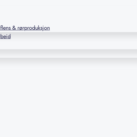
l flens & rørproduksjon
rbeid