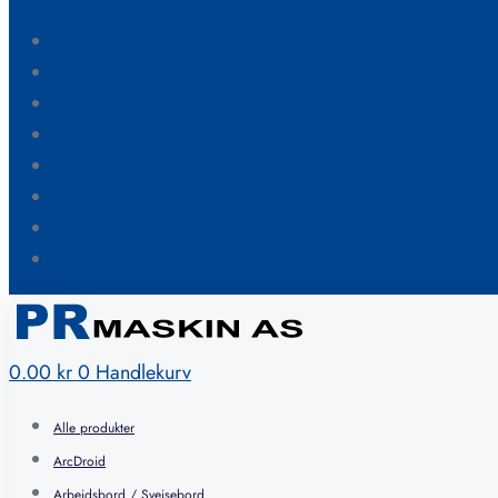
Blogg
Om oss
Kontakt oss
Hvordan bestille
FAQ
Min konto
Ønskeliste
Handlekurv
0.00
kr
0
Handlekurv
Alle produkter
ArcDroid
Arbeidsbord / Sveisebord