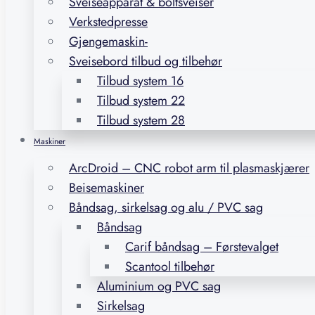
Sveiseapparat & boltsveiser
Verkstedpresse
Gjengemaskin-
Sveisebord tilbud og tilbehør
Tilbud system 16
Tilbud system 22
Tilbud system 28
Maskiner
ArcDroid – CNC robot arm til plasmaskjærer
Beisemaskiner
Båndsag, sirkelsag og alu / PVC sag
Båndsag
Carif båndsag – Førstevalget
Scantool tilbehør
Aluminium og PVC sag
Sirkelsag