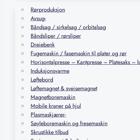
Rørproduksjon
Avsug-
Båndsag / sirkelsag / orbitalsag
Båndsliper / rørsliper
Dreiebenk
Fugemaskin / fasemaskin til plater og rør
Horisontalpresse – Kantpresse – Platesaks – 
Induksjonsvarme
Løftebord
Løftemagnet & sveisemagnet
Magnetboremaskin
Mobile kraner på hjul
Plasmaskjærer-
Søyleboremaskin og fresemaskin
Skrustikke tilbud