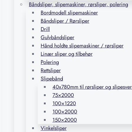
Båndsliper, slipemaskiner, rørsliper, polering
Bordmodell slipemaskiner
Båndsliper / Rørsliper
Drill
Gulvbåndsliper
Hånd holdte slipemaskiner / rørsliper
Linær sliper og tilbehør
Polering
Rettsliper
Slipebånd
40x780mm til rørsliper og slipesve
75×2000
100×1220
100×2000
150×2000
Vinkelsliper