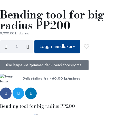
Bending tool for big
radius PP200
9,000.00
kr
eks. mva
Legg i handlekurv
Ikke kjøpe via hjemmesiden? Send forespørsel
Delbetaling fra
460.00
kr
/måned
Bending tool for big radius PP200