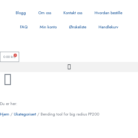
Blogg
Om oss
Kontakt oss
Hvordan bestille
FAQ
Min konto
Ønskeliste
Handlekurv
0
0.00
kr
Du er her:
Hjem
/
Ukategorisert
/ Bending tool for big radius PP200