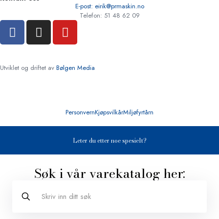
E-post: eirik@prmaskin.no
Telefon: 51 48 62 09
Utviklet og driftet av
Bølgen Media
Personvern
Kjøpsvilkår
Miljøfyrtårn
Leter du etter noe spesielt?
Søk i vår varekatalog her: