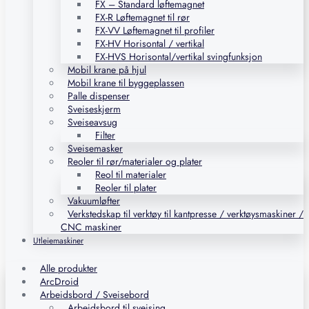
FX – Standard løftemagnet
FX-R Løftemagnet til rør
FX-VV Løftemagnet til profiler
FX-HV Horisontal / vertikal
FX-HVS Horisontal/vertikal svingfunksjon
Mobil krane på hjul
Mobil krane til byggeplassen
Palle dispenser
Sveiseskjerm
Sveiseavsug
Filter
Sveisemasker
Reoler til rør/materialer og plater
Reol til materialer
Reoler til plater
Vakuumløfter
Verkstedskap til verktøy til kantpresse / verktøysmaskiner /
CNC maskiner
Utleiemaskiner
Alle produkter
ArcDroid
Arbeidsbord / Sveisebord
Arbeidsbord til sveising