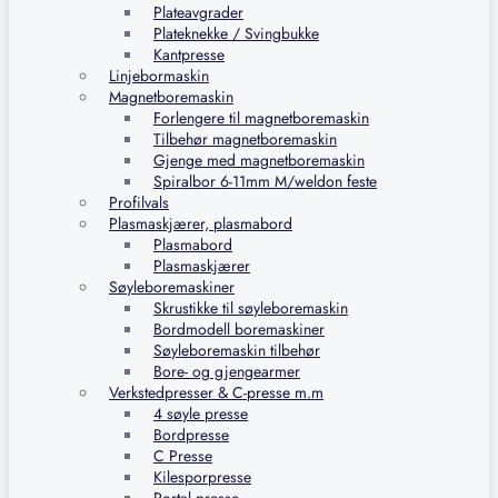
Plateavgrader
Plateknekke / Svingbukke
Kantpresse
Linjebormaskin
Magnetboremaskin
Forlengere til magnetboremaskin
Tilbehør magnetboremaskin
Gjenge med magnetboremaskin
Spiralbor 6-11mm M/weldon feste
Profilvals
Plasmaskjærer, plasmabord
Plasmabord
Plasmaskjærer
Søyleboremaskiner
Skrustikke til søyleboremaskin
Bordmodell boremaskiner
Søyleboremaskin tilbehør
Bore- og gjengearmer
Verkstedpresser & C-presse m.m
4 søyle presse
Bordpresse
C Presse
Kilesporpresse