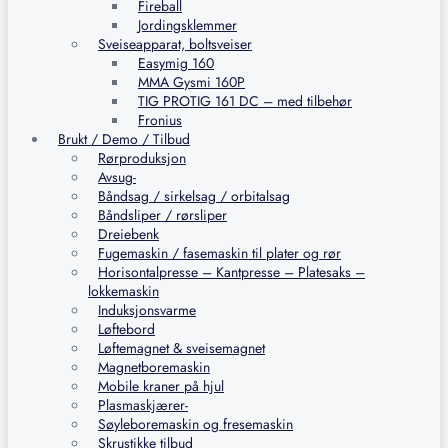
Fireball
Jordingsklemmer
Sveiseapparat, boltsveiser
Easymig 160
MMA Gysmi 160P
TIG PROTIG 161 DC – med tilbehør
Fronius
Brukt / Demo / Tilbud
Rørproduksjon
Avsug-
Båndsag / sirkelsag / orbitalsag
Båndsliper / rørsliper
Dreiebenk
Fugemaskin / fasemaskin til plater og rør
Horisontalpresse – Kantpresse – Platesaks –
lokkemaskin
Induksjonsvarme
Løftebord
Løftemagnet & sveisemagnet
Magnetboremaskin
Mobile kraner på hjul
Plasmaskjærer-
Søyleboremaskin og fresemaskin
Skrustikke tilbud