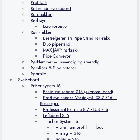
Profilvals
Roterende sveisebord
Rullebukker
Rørbøyer
Leie rørbøyer
Rør krakker
Bestselgeren Tri Pipe Stand rørkrakk
Duo pipestand
MAX JAX™ rørkrakk
Pipe Conveyor
Rørklemmer – innvendig og utvendig
Rørsliper & Pipe notcher
Rørtralle
Sveisebord
Priser system 16
Basic sveisebord S16 (økonomi bord)
Proff sveisebord Verktøystål X8.7 S16 –
Bestselger
Professional Extreme 8.7 PLUS S16
Løftebord S16
Tilbehør System 16
Aluminium profil – Tilbud
Anslag – S16
Bolter – S16