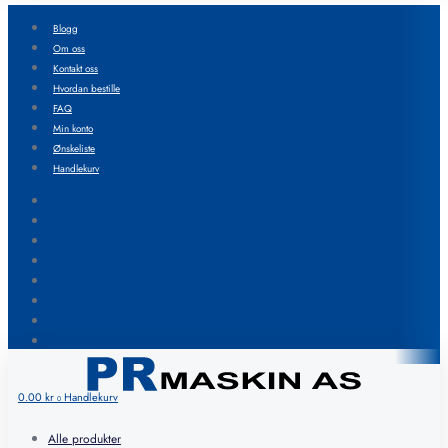
Blogg
Om oss
Kontakt oss
Hvordan bestille
FAQ
Min konto
Ønskeliste
Handlekurv
Blogg
Om oss
Kontakt oss
Hvordan bestille
FAQ
Min konto
Ønskeliste
Handlekurv
0.00
kr
Handlekurv
0
Alle produkter