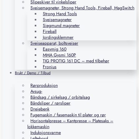
Slipeskiver til vinkelsliper
Sveisemagneter, Strong Hand Tools, Fireball, MagSwitch
Strong Hand Tools
Sveisemagneter
Siegmund magneter
Fireball
Jordingsklemmer
Sveiseapparat, boltsveiser
Easymig 160
MMA Gysmi 160P
TIG PROTIG 161 DC – med tilbehør
Fronius
Brukt / Demo / Tilbud
Rørproduksjon
Avsug-
Båndsag / sirkelsag / orbitalsag
Båndsliper / rørsliper
Dreiebenk
Fugemaskin / fasemaskin til plater og rør
Horisontalpresse – Kantpresse – Platesaks –
lokkemaskin
Induksjonsvarme
Løftebord