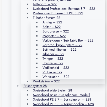
Løftebord – S22
Sveisebord Professional Extreme 8.7 – S22
Professional Extreme 8.7 PLUS S22
Tilbehør System 22
Anslag – S22
Bolter – S22
Bordpresse – S22
Magneter – S22
Verktøyvogn / Sub Table Box – S22
Rørproduksjon System – 22
Sett med tilbehør – S22
Tilbehør – S22
Tvinger – S22
U-vinkel – S22
Vedlikehold – S22
Vinkler – S22
Workstation – S22
Workstation – S22
Priser system 28
Sveisebord plate System 28
Sveisebord Basic S28 (økonomi modell)
Sveisebord PE 8.7 – Bestselgeren – S28
Sveisebord PE 8.8 – Toppmodellen – S28