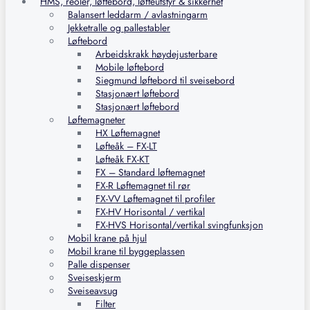
HMS, reoler, løftebord, løfteutstyr & sikkerhet
Balansert leddarm / avlastningarm
Jekketralle og pallestabler
Løftebord
Arbeidskrakk høydejusterbare
Mobile løftebord
Siegmund løftebord til sveisebord
Stasjonært løftebord
Stasjonært løftebord
Løftemagneter
HX Løftemagnet
Løfteåk – FX-LT
Løfteåk FX-KT
FX – Standard løftemagnet
FX-R Løftemagnet til rør
FX-VV Løftemagnet til profiler
FX-HV Horisontal / vertikal
FX-HVS Horisontal/vertikal svingfunksjon
Mobil krane på hjul
Mobil krane til byggeplassen
Palle dispenser
Sveiseskjerm
Sveiseavsug
Filter