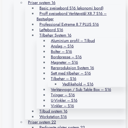
Priser system 16
Basic sveisebord S16 (økonomi bord)
Proff sveisebord Verktøystål X8.7 S16 –
Bestselger
Professional Extreme 8.7 PLUS S16
Løftebord S16
Tilbehør System 16
Aluminium profil – Tilbud
Anslag – S16
Bolter – S16
Bordpresse – S16
Magneter – S16
Rørproduksjon System 16
Sett med tilbehør – S16
Tilbehør – S16
Vedlikehold – S16
Verktøyvogn / Sub Table Box – S16
Tvinger – S16
U-Vinkler – S16
Vinkler – S16
Tilbud system 16
Workstation S16
Priser system 22
Perforerte plater system 22