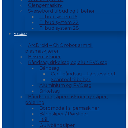
Gjengemaskin-
Sveisebord tilbud og tilbehør
Tilbud system 16
Tilbud system 22
Tilbud system 28
Maskiner
ArcDroid – CNC robot arm til
plasmaskjærer
Beisemaskiner
Båndsag, sirkelsag og alu / PVC sag
Båndsag
Carif båndsag – Førstevalget
Scantool tilbehør
Aluminium og PVC sag
Sirkelsag
Båndsliper, slipemaskiner, rørsliper,
polering
Bordmodell slipemaskiner
Båndsliper / Rørsliper
Drill
Gulvbåndsliper