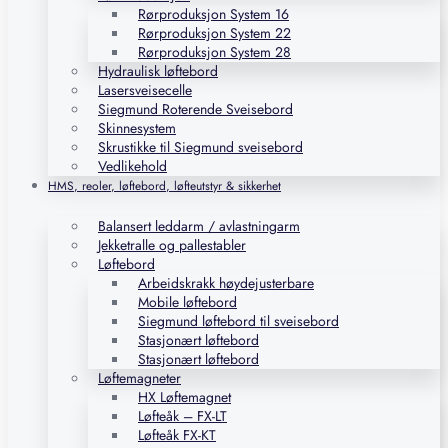
Rørproduksjon System 16
Rørproduksjon System 22
Rørproduksjon System 28
Hydraulisk løftebord
Lasersveisecelle
Siegmund Roterende Sveisebord
Skinnesystem
Skrustikke til Siegmund sveisebord
Vedlikehold
HMS, reoler, løftebord, løfteutstyr & sikkerhet
Balansert leddarm / avlastningarm
Jekketralle og pallestabler
Løftebord
Arbeidskrakk høydejusterbare
Mobile løftebord
Siegmund løftebord til sveisebord
Stasjonært løftebord
Stasjonært løftebord
Løftemagneter
HX Løftemagnet
Løfteåk – FX-LT
Løfteåk FX-KT