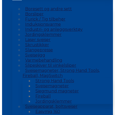
Boresett og andre sett
Borsliper
Furick / Tig tilbehør
Induksjonsvarme
Industri- og anleggsverktøy
Jordingsklemmer
Laser sveiser
Skrustikker
Slangepresse
Sveisejigg
Varmebehandling
Slipeskiver til vinkelsliper
Sveisemagneter, Strong Hand Tools,
Fireball, MagSwitch
Strong Hand Tools
Sveisemagneter
Siegmund magneter
Fireball
Jordingsklemmer
Sveiseapparat, boltsveiser
Easymig 160