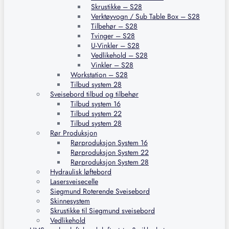
Skrustikke – S28
Verktøyvogn / Sub Table Box – S28
Tilbehør – S28
Tvinger – S28
U-Vinkler – S28
Vedlikehold – S28
Vinkler – S28
Workstation – S28
Tilbud system 28
Sveisebord tilbud og tilbehør
Tilbud system 16
Tilbud system 22
Tilbud system 28
Rør Produksjon
Rørproduksjon System 16
Rørproduksjon System 22
Rørproduksjon System 28
Hydraulisk løftebord
Lasersveisecelle
Siegmund Roterende Sveisebord
Skinnesystem
Skrustikke til Siegmund sveisebord
Vedlikehold