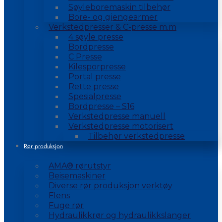
Søyleboremaskin tilbehør
Bore- og gjengearmer
Verkstedpresser & C-presse m.m
4 søyle presse
Bordpresse
C Presse
Kilesporpresse
Portal presse
Rette presse
Spesialpresse
Bordpresse – S16
Verkstedpresse manuell
Verkstedpresse motorisert
Tilbehør verkstedpresse
Rør produksjon
AMA® rørutstyr
Beisemaskiner
Diverse rør produksjon verktøy
Flens
Fuge rør
Hydraulikkrør og hydraulikkslanger