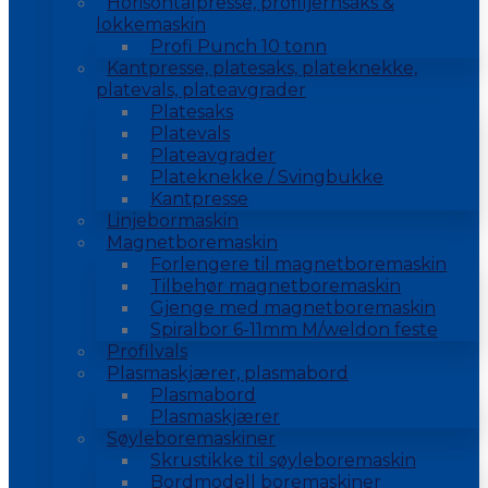
Horisontalpresse, profiljernsaks &
lokkemaskin
Profi Punch 10 tonn
Kantpresse, platesaks, plateknekke,
platevals, plateavgrader
Platesaks
Platevals
Plateavgrader
Plateknekke / Svingbukke
Kantpresse
Linjebormaskin
Magnetboremaskin
Forlengere til magnetboremaskin
Tilbehør magnetboremaskin
Gjenge med magnetboremaskin
Spiralbor 6-11mm M/weldon feste
Profilvals
Plasmaskjærer, plasmabord
Plasmabord
Plasmaskjærer
Søyleboremaskiner
Skrustikke til søyleboremaskin
Bordmodell boremaskiner