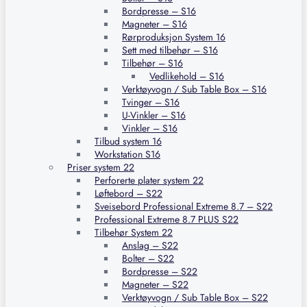
Bordpresse – S16
Magneter – S16
Rørproduksjon System 16
Sett med tilbehør – S16
Tilbehør – S16
Vedlikehold – S16
Verktøyvogn / Sub Table Box – S16
Tvinger – S16
U-Vinkler – S16
Vinkler – S16
Tilbud system 16
Workstation S16
Priser system 22
Perforerte plater system 22
Løftebord – S22
Sveisebord Professional Extreme 8.7 – S22
Professional Extreme 8.7 PLUS S22
Tilbehør System 22
Anslag – S22
Bolter – S22
Bordpresse – S22
Magneter – S22
Verktøyvogn / Sub Table Box – S22