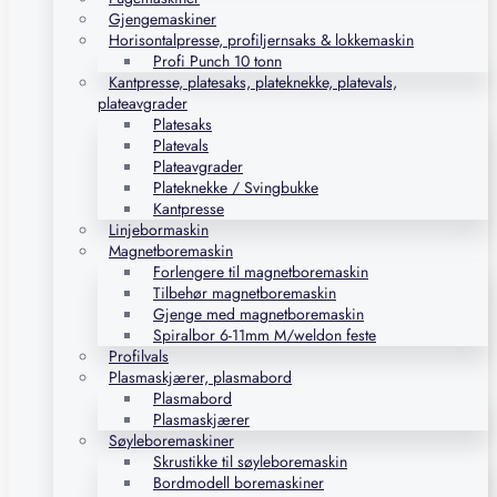
Gjengemaskiner
Horisontalpresse, profiljernsaks & lokkemaskin
Profi Punch 10 tonn
Kantpresse, platesaks, plateknekke, platevals,
plateavgrader
Platesaks
Platevals
Plateavgrader
Plateknekke / Svingbukke
Kantpresse
Linjebormaskin
Magnetboremaskin
Forlengere til magnetboremaskin
Tilbehør magnetboremaskin
Gjenge med magnetboremaskin
Spiralbor 6-11mm M/weldon feste
Profilvals
Plasmaskjærer, plasmabord
Plasmabord
Plasmaskjærer
Søyleboremaskiner
Skrustikke til søyleboremaskin
Bordmodell boremaskiner