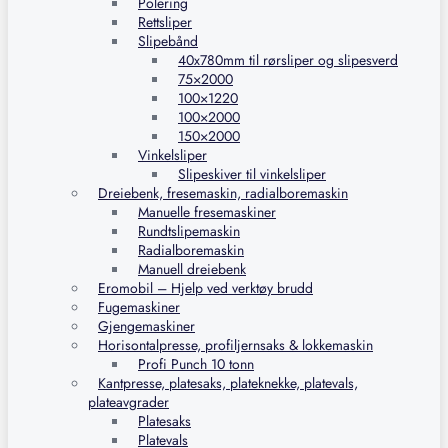
Polering
Rettsliper
Slipebånd
40x780mm til rørsliper og slipesverd
75×2000
100×1220
100×2000
150×2000
Vinkelsliper
Slipeskiver til vinkelsliper
Dreiebenk, fresemaskin, radialboremaskin
Manuelle fresemaskiner
Rundtslipemaskin
Radialboremaskin
Manuell dreiebenk
Eromobil – Hjelp ved verktøy brudd
Fugemaskiner
Gjengemaskiner
Horisontalpresse, profiljernsaks & lokkemaskin
Profi Punch 10 tonn
Kantpresse, platesaks, plateknekke, platevals,
plateavgrader
Platesaks
Platevals