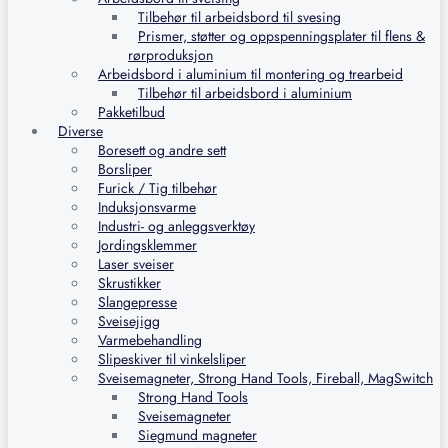
Tilbehør til arbeidsbord til svesing
Prismer, støtter og oppspenningsplater til flens &
rørproduksjon
Arbeidsbord i aluminium til montering og trearbeid
Tilbehør til arbeidsbord i aluminium
Pakketilbud
Diverse
Boresett og andre sett
Borsliper
Furick / Tig tilbehør
Induksjonsvarme
Industri- og anleggsverktøy
Jordingsklemmer
Laser sveiser
Skrustikker
Slangepresse
Sveisejigg
Varmebehandling
Slipeskiver til vinkelsliper
Sveisemagneter, Strong Hand Tools, Fireball, MagSwitch
Strong Hand Tools
Sveisemagneter
Siegmund magneter