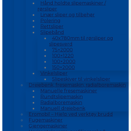
Hånd holdte slipemaskiner /
rørsliper
Linær sliper og tilbehør
Polering
Rettsliper
Slipebånd
40x780mm til rørsliper og
slipesverd
75×2000
100×1220
100×2000
150×2000
Vinkelsliper
Slipeskiver til vinkelsliper
Dreiebenk, fresemaskin, radialboremaskin
Manuelle fresemaskiner
Rundtslipemaskin
Radialboremaskin
Manuell dreiebenk
Eromobil – Hjelp ved verktøy brudd
Fugemaskiner
Gjengemaskiner