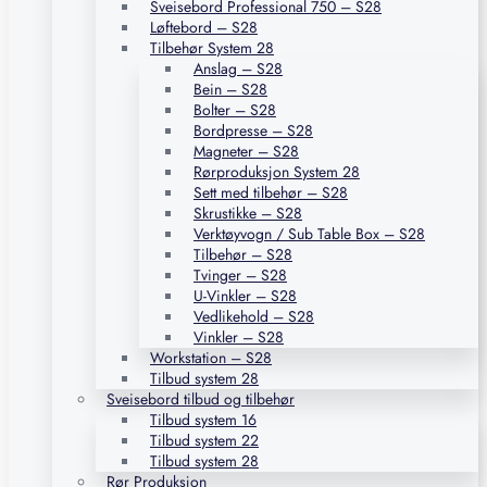
Sveisebord Professional 750 – S28
Løftebord – S28
Tilbehør System 28
Anslag – S28
Bein – S28
Bolter – S28
Bordpresse – S28
Magneter – S28
Rørproduksjon System 28
Sett med tilbehør – S28
Skrustikke – S28
Verktøyvogn / Sub Table Box – S28
Tilbehør – S28
Tvinger – S28
U-Vinkler – S28
Vedlikehold – S28
Vinkler – S28
Workstation – S28
Tilbud system 28
Sveisebord tilbud og tilbehør
Tilbud system 16
Tilbud system 22
Tilbud system 28
Rør Produksjon