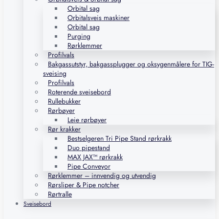
Orbital sag
Orbitalsveis maskiner
Orbital sag
Purging
Rørklemmer
Profilvals
Bakgassutstyr, bakgassplugger og oksygenmålere for TIG-
sveising
Profilvals
Roterende sveisebord
Rullebukker
Rørbøyer
Leie rørbøyer
Rør krakker
Bestselgeren Tri Pipe Stand rørkrakk
Duo pipestand
MAX JAX™ rørkrakk
Pipe Conveyor
Rørklemmer – innvendig og utvendig
Rørsliper & Pipe notcher
Rørtralle
Sveisebord