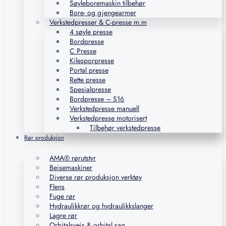
Søyleboremaskin tilbehør
Bore- og gjengearmer
Verkstedpresser & C-presse m.m
4 søyle presse
Bordpresse
C Presse
Kilesporpresse
Portal presse
Rette presse
Spesialpresse
Bordpresse – S16
Verkstedpresse manuell
Verkstedpresse motorisert
Tilbehør verkstedpresse
Rør produksjon
AMA® rørutstyr
Beisemaskiner
Diverse rør produksjon verktøy
Flens
Fuge rør
Hydraulikkrør og hydraulikkslanger
Lagre rør
Orbitalsveis & orbital sag