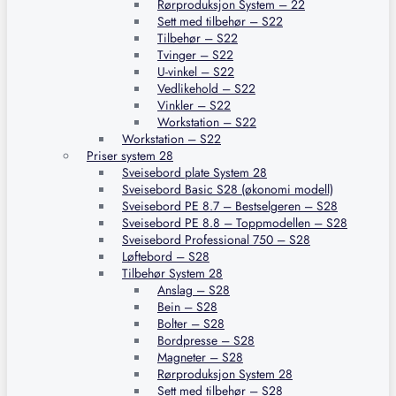
Rørproduksjon System – 22
Sett med tilbehør – S22
Tilbehør – S22
Tvinger – S22
U-vinkel – S22
Vedlikehold – S22
Vinkler – S22
Workstation – S22
Workstation – S22
Priser system 28
Sveisebord plate System 28
Sveisebord Basic S28 (økonomi modell)
Sveisebord PE 8.7 – Bestselgeren – S28
Sveisebord PE 8.8 – Toppmodellen – S28
Sveisebord Professional 750 – S28
Løftebord – S28
Tilbehør System 28
Anslag – S28
Bein – S28
Bolter – S28
Bordpresse – S28
Magneter – S28
Rørproduksjon System 28
Sett med tilbehør – S28