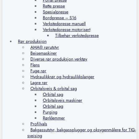
Portal presse
Rette presse
Spesialpresse
Bordpresse – S16
Verkstedpresse manuell
Verkstedpresse motorisert
Tilbehør verkstedpresse
Rør produksjon
AMA® rørutstyr
Beisemaskiner
Diverse rør produksjon verktøy
Flens
Fuge rør
Hydraulikkrør og hydraulikkslanger
Lagre rør
Orbitalsveis & orbital sag
Orbital sag
Orbitalsveis maskiner
Orbital sag
Purging
Rørklemmer
Profilvals
Bakgassutstyr, bakgassplugger og oksygenmålere for TIG-
sveising