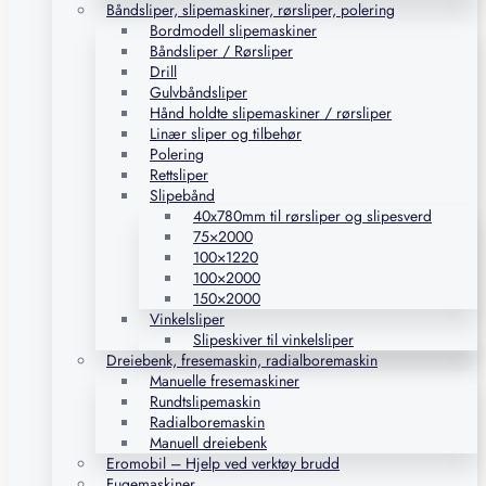
Båndsliper, slipemaskiner, rørsliper, polering
Bordmodell slipemaskiner
Båndsliper / Rørsliper
Drill
Gulvbåndsliper
Hånd holdte slipemaskiner / rørsliper
Linær sliper og tilbehør
Polering
Rettsliper
Slipebånd
40x780mm til rørsliper og slipesverd
75×2000
100×1220
100×2000
150×2000
Vinkelsliper
Slipeskiver til vinkelsliper
Dreiebenk, fresemaskin, radialboremaskin
Manuelle fresemaskiner
Rundtslipemaskin
Radialboremaskin
Manuell dreiebenk
Eromobil – Hjelp ved verktøy brudd
Fugemaskiner