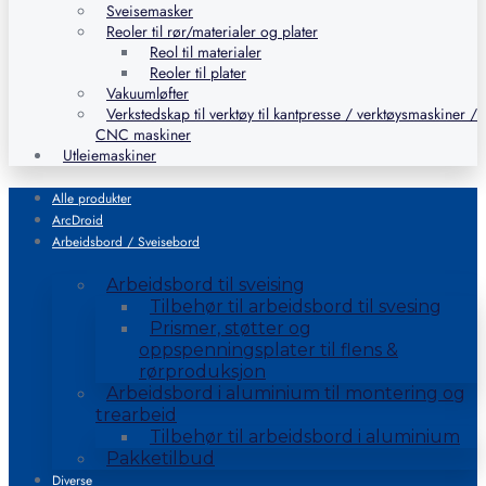
Sveisemasker
Reoler til rør/materialer og plater
Reol til materialer
Reoler til plater
Vakuumløfter
Verkstedskap til verktøy til kantpresse / verktøysmaskiner /
CNC maskiner
Utleiemaskiner
Alle produkter
ArcDroid
Arbeidsbord / Sveisebord
Arbeidsbord til sveising
Tilbehør til arbeidsbord til svesing
Prismer, støtter og
oppspenningsplater til flens &
rørproduksjon
Arbeidsbord i aluminium til montering og
trearbeid
Tilbehør til arbeidsbord i aluminium
Pakketilbud
Diverse