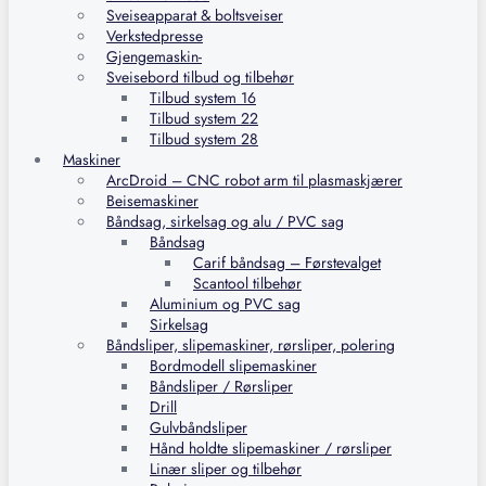
Sveiseapparat & boltsveiser
Verkstedpresse
Gjengemaskin-
Sveisebord tilbud og tilbehør
Tilbud system 16
Tilbud system 22
Tilbud system 28
Maskiner
ArcDroid – CNC robot arm til plasmaskjærer
Beisemaskiner
Båndsag, sirkelsag og alu / PVC sag
Båndsag
Carif båndsag – Førstevalget
Scantool tilbehør
Aluminium og PVC sag
Sirkelsag
Båndsliper, slipemaskiner, rørsliper, polering
Bordmodell slipemaskiner
Båndsliper / Rørsliper
Drill
Gulvbåndsliper
Hånd holdte slipemaskiner / rørsliper
Linær sliper og tilbehør