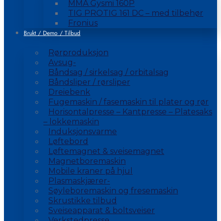
MMA Gysmi 160P
TIG PROTIG 161 DC – med tilbehør
Fronius
Brukt / Demo / Tilbud
Rørproduksjon
Avsug-
Båndsag / sirkelsag / orbitalsag
Båndsliper / rørsliper
Dreiebenk
Fugemaskin / fasemaskin til plater og rør
Horisontalpresse – Kantpresse – Platesaks
– lokkemaskin
Induksjonsvarme
Løftebord
Løftemagnet & sveisemagnet
Magnetboremaskin
Mobile kraner på hjul
Plasmaskjærer-
Søyleboremaskin og fresemaskin
Skrustikke tilbud
Sveiseapparat & boltsveiser
Verkstedpresse