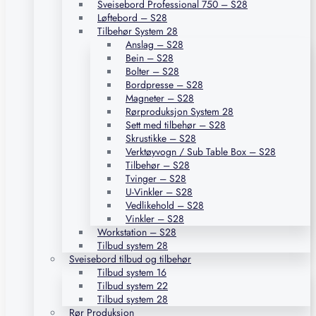
Sveisebord Professional 750 – S28
Løftebord – S28
Tilbehør System 28
Anslag – S28
Bein – S28
Bolter – S28
Bordpresse – S28
Magneter – S28
Rørproduksjon System 28
Sett med tilbehør – S28
Skrustikke – S28
Verktøyvogn / Sub Table Box – S28
Tilbehør – S28
Tvinger – S28
U-Vinkler – S28
Vedlikehold – S28
Vinkler – S28
Workstation – S28
Tilbud system 28
Sveisebord tilbud og tilbehør
Tilbud system 16
Tilbud system 22
Tilbud system 28
Rør Produksjon