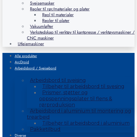
Sveisemasker
Reoler til rør/materialer og plater
Reol til materialer
Reoler til plater
Vakuumløfter
Verkstedskap til verktøy til kantpresse / verktøysmaskiner /
CNC maskiner
Utleiemaskiner
Alle produkter
ArcDroid
Arbeidsbord / Sveisebord
Arbeidsbord til sveising
Tilbehør til arbeidsbord til svesing
Prismer, støtter og
oppspenningsplater til flens &
rørproduksjon
Arbeidsbord i aluminium til montering og
trearbeid
Tilbehør til arbeidsbord i aluminium
Pakketilbud
Diverse