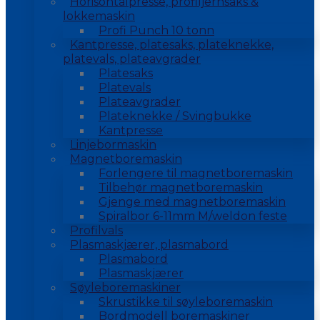
Horisontalpresse, profiljernsaks &
lokkemaskin
Profi Punch 10 tonn
Kantpresse, platesaks, plateknekke,
platevals, plateavgrader
Platesaks
Platevals
Plateavgrader
Plateknekke / Svingbukke
Kantpresse
Linjebormaskin
Magnetboremaskin
Forlengere til magnetboremaskin
Tilbehør magnetboremaskin
Gjenge med magnetboremaskin
Spiralbor 6-11mm M/weldon feste
Profilvals
Plasmaskjærer, plasmabord
Plasmabord
Plasmaskjærer
Søyleboremaskiner
Skrustikke til søyleboremaskin
Bordmodell boremaskiner