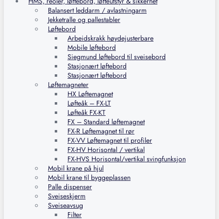
HMS, reoler, løftebord, løfteutstyr & sikkerhet
Balansert leddarm / avlastningarm
Jekketralle og pallestabler
Løftebord
Arbeidskrakk høydejusterbare
Mobile løftebord
Siegmund løftebord til sveisebord
Stasjonært løftebord
Stasjonært løftebord
Løftemagneter
HX Løftemagnet
Løfteåk – FX-LT
Løfteåk FX-KT
FX – Standard løftemagnet
FX-R Løftemagnet til rør
FX-VV Løftemagnet til profiler
FX-HV Horisontal / vertikal
FX-HVS Horisontal/vertikal svingfunksjon
Mobil krane på hjul
Mobil krane til byggeplassen
Palle dispenser
Sveiseskjerm
Sveiseavsug
Filter