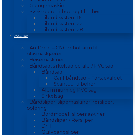
Gjengemaskin-
Sveisebord tilbud og tilbehør
Tilbud system 16
Tilbud system 22
Tilbud system 28
Maskiner
ArcDroid – CNC robot arm til
plasmaskjærer
Beisemaskiner
Båndsag, sirkelsag og alu / PVC sag
Båndsag
Carif båndsag – Førstevalget
Scantool tilbehør
Aluminium og PVC sag
Sirkelsag
Båndsliper, slipemaskiner, rørsliper,
polering
Bordmodell slipemaskiner
Båndsliper / Rørsliper
Drill
Gulvbåndsliper