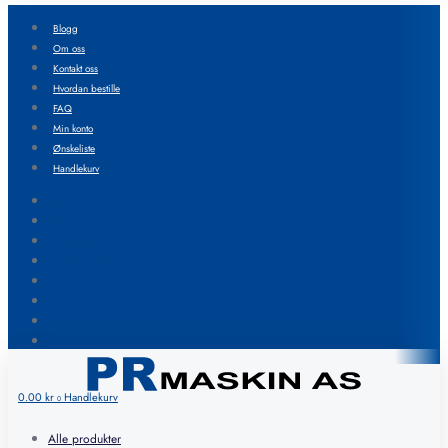
Blogg
Om oss
Kontakt oss
Hvordan bestille
FAQ
Min konto
Ønskeliste
Handlekurv
Blogg
Om oss
Kontakt oss
Hvordan bestille
FAQ
Min konto
Ønskeliste
Handlekurv
0.00
kr
Handlekurv
0
Alle produkter