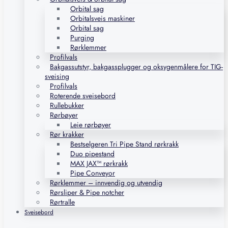
Orbital sag
Orbitalsveis maskiner
Orbital sag
Purging
Rørklemmer
Profilvals
Bakgassutstyr, bakgassplugger og oksygenmålere for TIG-
sveising
Profilvals
Roterende sveisebord
Rullebukker
Rørbøyer
Leie rørbøyer
Rør krakker
Bestselgeren Tri Pipe Stand rørkrakk
Duo pipestand
MAX JAX™ rørkrakk
Pipe Conveyor
Rørklemmer – innvendig og utvendig
Rørsliper & Pipe notcher
Rørtralle
Sveisebord