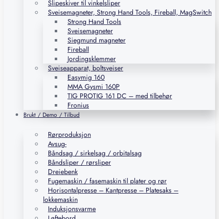
Slipeskiver til vinkelsliper
Sveisemagneter, Strong Hand Tools, Fireball, MagSwitch
Strong Hand Tools
Sveisemagneter
Siegmund magneter
Fireball
Jordingsklemmer
Sveiseapparat, boltsveiser
Easymig 160
MMA Gysmi 160P
TIG PROTIG 161 DC – med tilbehør
Fronius
Brukt / Demo / Tilbud
Rørproduksjon
Avsug-
Båndsag / sirkelsag / orbitalsag
Båndsliper / rørsliper
Dreiebenk
Fugemaskin / fasemaskin til plater og rør
Horisontalpresse – Kantpresse – Platesaks –
lokkemaskin
Induksjonsvarme
Løftebord