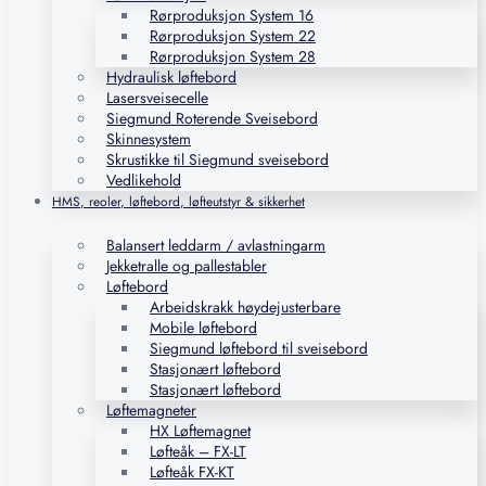
Rørproduksjon System 16
Rørproduksjon System 22
Rørproduksjon System 28
Hydraulisk løftebord
Lasersveisecelle
Siegmund Roterende Sveisebord
Skinnesystem
Skrustikke til Siegmund sveisebord
Vedlikehold
HMS, reoler, løftebord, løfteutstyr & sikkerhet
Balansert leddarm / avlastningarm
Jekketralle og pallestabler
Løftebord
Arbeidskrakk høydejusterbare
Mobile løftebord
Siegmund løftebord til sveisebord
Stasjonært løftebord
Stasjonært løftebord
Løftemagneter
HX Løftemagnet
Løfteåk – FX-LT
Løfteåk FX-KT