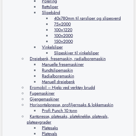
Polering
Rettsliper
Slipebånd
40x780mm til rørsliper og slipesverd
75×2000
100×1220
100×2000
150×2000
Vinkelsliper
Slipeskiver til vinkelsliper
Dreiebenk, fresemaskin, radialboremaskin
Manuelle fresemaskiner
Rundtslipemaskin
Radialboremaskin
Manuell dreiebenk
Eromobil – Hjelp ved verktøy brudd
Fugemaskiner
Gjengemaskiner
Horisontalpresse, profiljernsaks & lokkemaskin
Profi Punch 10 tonn
Kantpresse, platesaks, plateknekke, platevals,
plateavgrader
Platesaks
Platevals