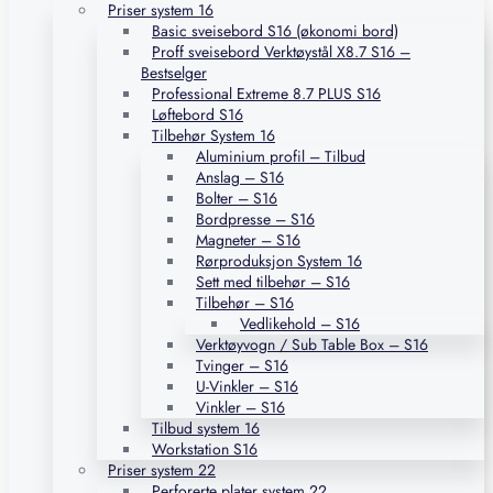
Priser system 16
Basic sveisebord S16 (økonomi bord)
Proff sveisebord Verktøystål X8.7 S16 –
Bestselger
Professional Extreme 8.7 PLUS S16
Løftebord S16
Tilbehør System 16
Aluminium profil – Tilbud
Anslag – S16
Bolter – S16
Bordpresse – S16
Magneter – S16
Rørproduksjon System 16
Sett med tilbehør – S16
Tilbehør – S16
Vedlikehold – S16
Verktøyvogn / Sub Table Box – S16
Tvinger – S16
U-Vinkler – S16
Vinkler – S16
Tilbud system 16
Workstation S16
Priser system 22
Perforerte plater system 22