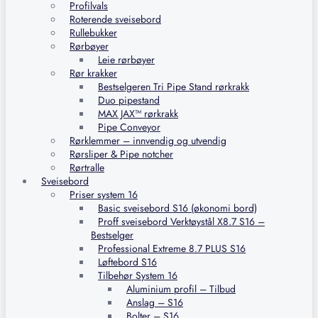
Profilvals
Roterende sveisebord
Rullebukker
Rørbøyer
Leie rørbøyer
Rør krakker
Bestselgeren Tri Pipe Stand rørkrakk
Duo pipestand
MAX JAX™ rørkrakk
Pipe Conveyor
Rørklemmer – innvendig og utvendig
Rørsliper & Pipe notcher
Rørtralle
Sveisebord
Priser system 16
Basic sveisebord S16 (økonomi bord)
Proff sveisebord Verktøystål X8.7 S16 –
Bestselger
Professional Extreme 8.7 PLUS S16
Løftebord S16
Tilbehør System 16
Aluminium profil – Tilbud
Anslag – S16
Bolter – S16