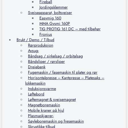
Fireball
Jordingsklemmer
Sveiseapparat, boltsveiser
Easymig 160
MMA Gysmi 160P
TIG PROTIG 161 DC – med tilbehør
Fronius
Brukt / Demo / Tilbud
Rørproduksjon
Avsug-
Båndsag / sirkelsag / orbitalsag
Båndsliper / rørsliper
Dreiebenk
Fugemaskin / fasemaskin til plater og rør
Horisontalpresse – Kantpresse – Platesaks –
lokkemaskin
Induksjonsvarme
Løftebord
Løftemagnet & sveisemagnet
Magnetboremaskin
Mobile kraner på hjul
Plasmaskjærer-
Søyleboremaskin og fresemaskin
Skrustikke tilbud