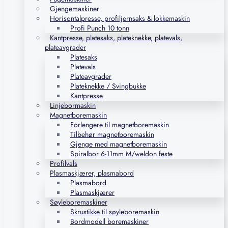
Gjengemaskiner
Horisontalpresse, profiljernsaks & lokkemaskin
Profi Punch 10 tonn
Kantpresse, platesaks, plateknekke, platevals,
plateavgrader
Platesaks
Platevals
Plateavgrader
Plateknekke / Svingbukke
Kantpresse
Linjebormaskin
Magnetboremaskin
Forlengere til magnetboremaskin
Tilbehør magnetboremaskin
Gjenge med magnetboremaskin
Spiralbor 6-11mm M/weldon feste
Profilvals
Plasmaskjærer, plasmabord
Plasmabord
Plasmaskjærer
Søyleboremaskiner
Skrustikke til søyleboremaskin
Bordmodell boremaskiner