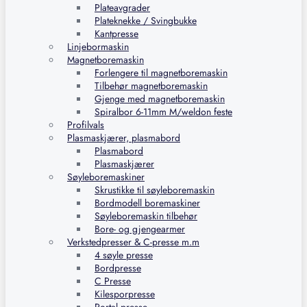
Plateavgrader
Plateknekke / Svingbukke
Kantpresse
Linjebormaskin
Magnetboremaskin
Forlengere til magnetboremaskin
Tilbehør magnetboremaskin
Gjenge med magnetboremaskin
Spiralbor 6-11mm M/weldon feste
Profilvals
Plasmaskjærer, plasmabord
Plasmabord
Plasmaskjærer
Søyleboremaskiner
Skrustikke til søyleboremaskin
Bordmodell boremaskiner
Søyleboremaskin tilbehør
Bore- og gjengearmer
Verkstedpresser & C-presse m.m
4 søyle presse
Bordpresse
C Presse
Kilesporpresse