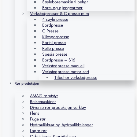
Søyleboremaskin tilbehør
Bore- og gjengearmer
Verkstedpresser & C-presse m.m
4 søyle presse
Bordpresse
C Presse
Kilesporpresse
Portal presse
Rette presse
Spesialpresse
Bordpresse – S16
Verkstedpresse manuell
Verkstedpresse motorisert
Tilbehør verkstedpresse
Rør produksjon
AMA® rørutstyr
Beisemaskiner
Diverse rør produksjon verktøy
Flens
Fuge rør
Hydraulikkrør og hydraulikkslanger
Lagre rør
Orbitalsveis & orbital sag