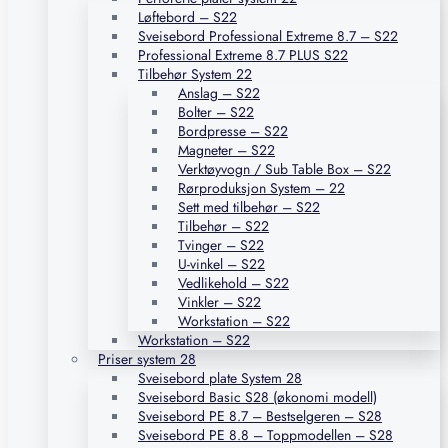
Løftebord – S22
Sveisebord Professional Extreme 8.7 – S22
Professional Extreme 8.7 PLUS S22
Tilbehør System 22
Anslag – S22
Bolter – S22
Bordpresse – S22
Magneter – S22
Verktøyvogn / Sub Table Box – S22
Rørproduksjon System – 22
Sett med tilbehør – S22
Tilbehør – S22
Tvinger – S22
U-vinkel – S22
Vedlikehold – S22
Vinkler – S22
Workstation – S22
Workstation – S22
Priser system 28
Sveisebord plate System 28
Sveisebord Basic S28 (økonomi modell)
Sveisebord PE 8.7 – Bestselgeren – S28
Sveisebord PE 8.8 – Toppmodellen – S28