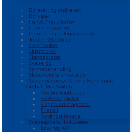
Boresett og andre sett
Borsliper
Furick / Tig tilbehør
Induksjonsvarme
Industri- og anleggsverktøy
Jordingsklemmer
Laser sveiser
Skrustikker
Slangepresse
Sveisejigg
Varmebehandling
Slipeskiver til vinkelsliper
Sveisemagneter, Strong Hand Tools,
Fireball, MagSwitch
Strong Hand Tools
Sveisemagneter
Siegmund magneter
Fireball
Jordingsklemmer
Sveiseapparat, boltsveiser
Easymig 160