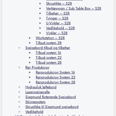
Skrustikke – S28
Verktøyvogn / Sub Table Box – S28
Tilbehør – S28
Tvinger – S28
U-Vinkler – S28
Vedlikehold – S28
Vinkler – S28
Workstation – S28
Tilbud system 28
Sveisebord tilbud og tilbehør
Tilbud system 16
Tilbud system 22
Tilbud system 28
Rør Produksjon
Rørproduksjon System 16
Rørproduksjon System 22
Rørproduksjon System 28
Hydraulisk løftebord
Lasersveisecelle
Siegmund Roterende Sveisebord
Skinnesystem
Skrustikke til Siegmund sveisebord
Vedlikehold