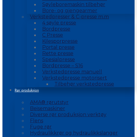
Søyleboremaskin tilbehør
Bore- og gjengearmer
Verkstedpresser & C-presse m.m
4 søyle presse
Bordpresse
C Presse
Kilesporpresse
Portal presse
Rette presse
Spesialpresse
Bordpresse – S16
Verkstedpresse manuell
Verkstedpresse motorisert
Tilbehør verkstedpresse
Rør produksjon
AMA® rørutstyr
Beisemaskiner
Diverse rør produksjon verktøy
Flens
Fuge rør
Hydraulikkrør og hydraulikkslanger