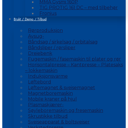
MMA Gysmi 160P
TIG PROTIG 161 DC – med tilbehør
Fronius
Brukt / Demo / Tilbud
Rørproduksjon
Avsug-
Båndsag / sirkelsag / orbitalsag
Båndsliper / rørsliper
Dreiebenk
Fugemaskin / fasemaskin til plater og rør
Horisontalpresse – Kantpresse – Platesaks
– lokkemaskin
Induksjonsvarme
Løftebord
Løftemagnet & sveisemagnet
Magnetboremaskin
Mobile kraner på hjul
Plasmaskjærer-
Søyleboremaskin og fresemaskin
Skrustikke tilbud
Sveiseapparat & boltsveiser
Verkstedpresse