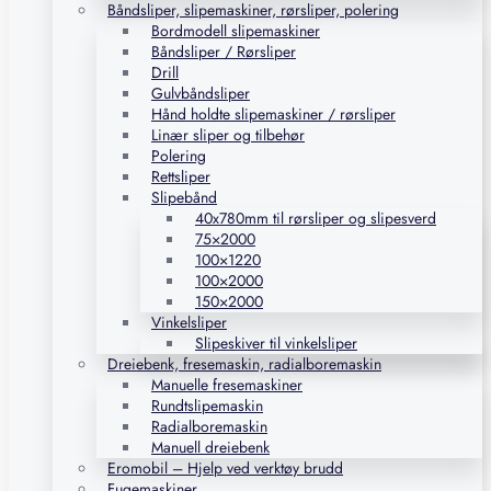
Båndsliper, slipemaskiner, rørsliper, polering
Bordmodell slipemaskiner
Båndsliper / Rørsliper
Drill
Gulvbåndsliper
Hånd holdte slipemaskiner / rørsliper
Linær sliper og tilbehør
Polering
Rettsliper
Slipebånd
40x780mm til rørsliper og slipesverd
75×2000
100×1220
100×2000
150×2000
Vinkelsliper
Slipeskiver til vinkelsliper
Dreiebenk, fresemaskin, radialboremaskin
Manuelle fresemaskiner
Rundtslipemaskin
Radialboremaskin
Manuell dreiebenk
Eromobil – Hjelp ved verktøy brudd
Fugemaskiner