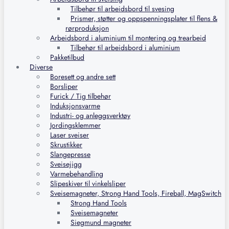
Tilbehør til arbeidsbord til svesing
Prismer, støtter og oppspenningsplater til flens &
rørproduksjon
Arbeidsbord i aluminium til montering og trearbeid
Tilbehør til arbeidsbord i aluminium
Pakketilbud
Diverse
Boresett og andre sett
Borsliper
Furick / Tig tilbehør
Induksjonsvarme
Industri- og anleggsverktøy
Jordingsklemmer
Laser sveiser
Skrustikker
Slangepresse
Sveisejigg
Varmebehandling
Slipeskiver til vinkelsliper
Sveisemagneter, Strong Hand Tools, Fireball, MagSwitch
Strong Hand Tools
Sveisemagneter
Siegmund magneter