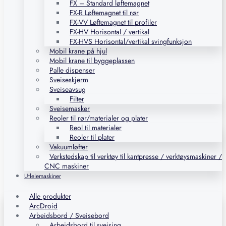
FX – Standard løftemagnet
FX-R Løftemagnet til rør
FX-VV Løftemagnet til profiler
FX-HV Horisontal / vertikal
FX-HVS Horisontal/vertikal svingfunksjon
Mobil krane på hjul
Mobil krane til byggeplassen
Palle dispenser
Sveiseskjerm
Sveiseavsug
Filter
Sveisemasker
Reoler til rør/materialer og plater
Reol til materialer
Reoler til plater
Vakuumløfter
Verkstedskap til verktøy til kantpresse / verktøysmaskiner /
CNC maskiner
Utleiemaskiner
Alle produkter
ArcDroid
Arbeidsbord / Sveisebord
Arbeidsbord til sveising