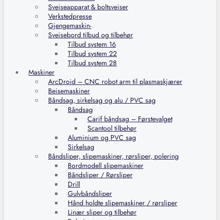
Sveiseapparat & boltsveiser
Verkstedpresse
Gjengemaskin-
Sveisebord tilbud og tilbehør
Tilbud system 16
Tilbud system 22
Tilbud system 28
Maskiner
ArcDroid – CNC robot arm til plasmaskjærer
Beisemaskiner
Båndsag, sirkelsag og alu / PVC sag
Båndsag
Carif båndsag – Førstevalget
Scantool tilbehør
Aluminium og PVC sag
Sirkelsag
Båndsliper, slipemaskiner, rørsliper, polering
Bordmodell slipemaskiner
Båndsliper / Rørsliper
Drill
Gulvbåndsliper
Hånd holdte slipemaskiner / rørsliper
Linær sliper og tilbehør