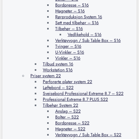
Bordpresse – S16
Magneter – S16
Rørproduksjon System 16
Sett med tilbehør – S16
Tilbehør – S16
Vedlikehold – S16
Verktøyvogn / Sub Table Box – S16
Tvinger – S16
U-Vinkler – S16
Vinkler – S16
Tilbud system 16
Workstation S16
Priser system 22
Perforerte plater system 22
Løftebord – S22
Sveisebord Professional Extreme 8.7 – S22
Professional Extreme 8.7 PLUS S22
Tilbehør System 22
Anslag – S22
Bolter – S22
Bordpresse – S22
Magneter – S22
Verktøyvogn / Sub Table Box – S22