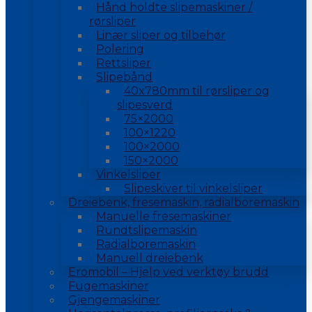
Hånd holdte slipemaskiner /
rørsliper
Linær sliper og tilbehør
Polering
Rettsliper
Slipebånd
40x780mm til rørsliper og
slipesverd
75×2000
100×1220
100×2000
150×2000
Vinkelsliper
Slipeskiver til vinkelsliper
Dreiebenk, fresemaskin, radialboremaskin
Manuelle fresemaskiner
Rundtslipemaskin
Radialboremaskin
Manuell dreiebenk
Eromobil – Hjelp ved verktøy brudd
Fugemaskiner
Gjengemaskiner