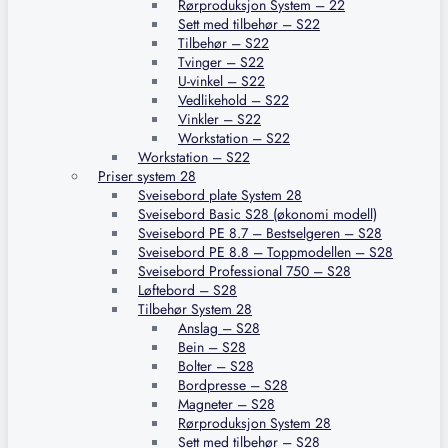
Rørproduksjon System – 22
Sett med tilbehør – S22
Tilbehør – S22
Tvinger – S22
U-vinkel – S22
Vedlikehold – S22
Vinkler – S22
Workstation – S22
Workstation – S22
Priser system 28
Sveisebord plate System 28
Sveisebord Basic S28 (økonomi modell)
Sveisebord PE 8.7 – Bestselgeren – S28
Sveisebord PE 8.8 – Toppmodellen – S28
Sveisebord Professional 750 – S28
Løftebord – S28
Tilbehør System 28
Anslag – S28
Bein – S28
Bolter – S28
Bordpresse – S28
Magneter – S28
Rørproduksjon System 28
Sett med tilbehør – S28