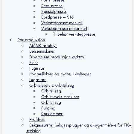
Portal presse
Rette presse
Spesialpresse
Bordpresse – S16
Verkstedpresse manuell
Verkstedpresse motorisert
Tilbehør verkstedpresse
Rør produksjon
AMA® rørutstyr
Beisemaskiner
Diverse rør produksjon verktøy
Flens
Fuge rør
Hydraulikkrør og hydraulikkslanger
Lagre rør
Orbitalsveis & orbital sag
Orbital sag
Orbitalsveis maskiner
Orbital sag
Purging
Rørklemmer
Profilvals
Bakgassutstyr, bakgassplugger og oksygenmålere for TIG-
sveising