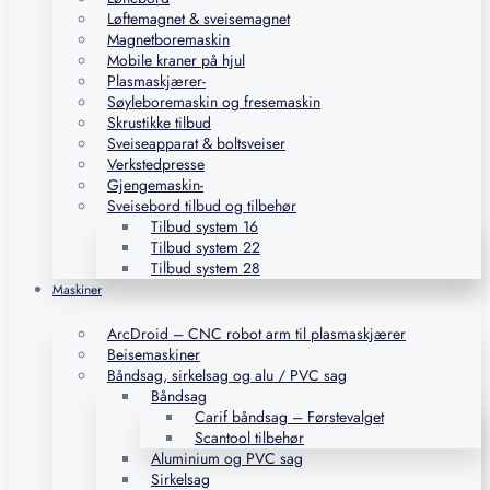
Løftemagnet & sveisemagnet
Magnetboremaskin
Mobile kraner på hjul
Plasmaskjærer-
Søyleboremaskin og fresemaskin
Skrustikke tilbud
Sveiseapparat & boltsveiser
Verkstedpresse
Gjengemaskin-
Sveisebord tilbud og tilbehør
Tilbud system 16
Tilbud system 22
Tilbud system 28
Maskiner
ArcDroid – CNC robot arm til plasmaskjærer
Beisemaskiner
Båndsag, sirkelsag og alu / PVC sag
Båndsag
Carif båndsag – Førstevalget
Scantool tilbehør
Aluminium og PVC sag
Sirkelsag