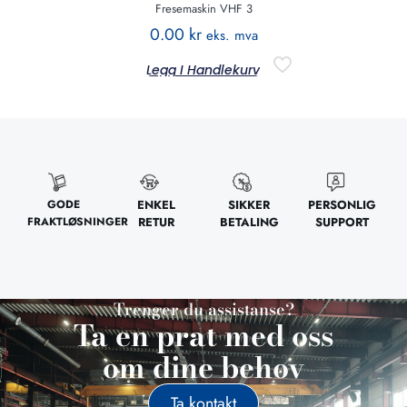
Fresemaskin VHF 3
0.00
kr
eks. mva
Legg I Handlekurv
GODE
ENKEL
SIKKER
PERSONLIG
FRAKTLØSNINGER
RETUR
BETALING
SUPPORT
Trenger du assistanse?
Ta en prat med oss
om dine behov
Ta kontakt