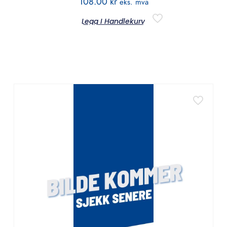
108.00
kr
eks. mva
Legg I Handlekurv