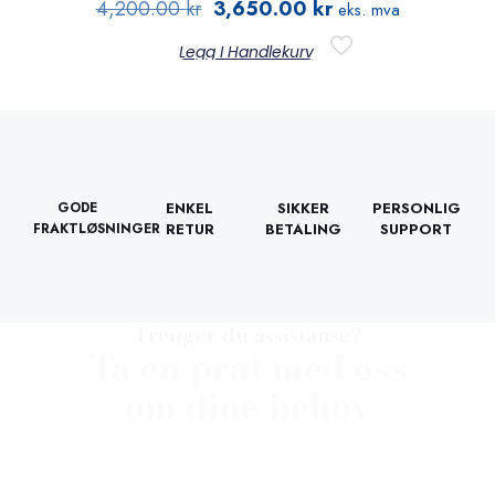
4,200.00
kr
3,650.00
kr
eks. mva
Legg I Handlekurv
GODE
ENKEL
SIKKER
PERSONLIG
FRAKTLØSNINGER
RETUR
BETALING
SUPPORT
Trenger du assistanse?
Ta en prat med oss
om dine behov