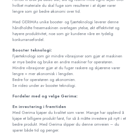
hvilket materiale du skal fuge som resulterer i at skjær varer
lengre som gir bedre økonomi over tid.
Med GERIMAs unike booster- og fjærteknologi leverer denne
håndholdte fresemaskinen overlegen ytelse, økt effektivitet og
høyere produktivitet, noe som gir kundene våre en tydelig
konkurransefordel.
Booster teknologi:
Fjærteknologi som gir mindre vibrasjoner som gjør at maskinen
er mye bedre og bruke en andre maskiner for operatøren.
Mindre vibrasjoner gjør at du fuger raskere og skjærene varer
lengre = mer økonomisk i lengden.
Bedre for operatøren og økonomien.
Se video under av booster teknologi.
Fordeler med og velge Gerima:
En investering i fremtiden
Med Gerima kjøper du kvalitet som varer. Mange har opplevd å
kjøpe et billigere produkt først, for så å måtte investere på nytt i et
bedre produkt. Med Gerima slipper du denne omveien – du
sparer både tid og penger.