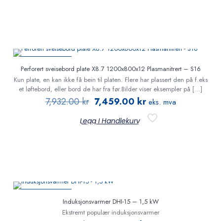
PÅ TILBUD
Perforert sveisebord plate X8.7 1200x800x12 Plasmanitrert – S16
Kun plate, en kan ikke få bein til platen. Flere har plassert den på f.eks
et løftebord, eller bord de har fra før.Bilder viser eksempler på
[…]
7,932.00
kr
7,459.00
kr
eks. mva
Legg I Handlekurv
PÅ TILBUD
Induksjonsvarmer DHI-15 – 1,5 kW
Ekstremt populær induksjonsvarmer