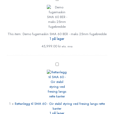
fugemaskin
SMA
60
BER
-
maks
25mm
This item:
Demo fugemaskin SMA 60 BER - maks 25mm fugebredde
fugebredde
1 på lager
45,999.00
kr
eks. mva
Rettanlegg
til
SMA
60
-
Gir
stabil
styring
ved
1
×
Rettanlegg til SMA 60 - Gir stabil styring ved fresing langs rette
fresing
kanter
langs
1 på lager