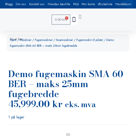
Blogg
Om oss
Kontakt oss
Hvordan bestille
FAQ
Min konto
Ønskeliste
Handlekurv
0
0.00
kr
Arbeidsbord / Sveisebord
Brukt / Demo / Tilbud
Rør produksjon
HMS, reoler, løftebord, løfteutstyr & sikkerhet
Du er her:
Hjem
/
Maskiner
/
Fugemaskiner / fasemaskiner
/
Fugemaskin til plater
/ Demo
fugemaskin SMA 60 BER – maks 25mm fugebredde
Demo fugemaskin SMA 60
BER – maks 25mm
fugebredde
45,999.00
kr
eks. mva
1 på lager
Demo