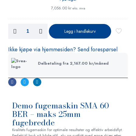
rette
7,056.00
kr
eks. mva
kanter
Legg i handlekurv
Ikke kjøpe via hjemmesiden? Send forespørsel
Delbetaling fra
2,167.00
kr
/måned
Demo fugemaskin SMA 60
BER – maks 25mm
fugebredde
Kvalitets fugemaskin for optimale resultater og effektiv arbeidsflyt.
Perfekt til bruk på både stål, alu og rustfritt med egne skjær etter