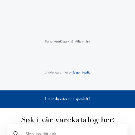
Personvern
Kjøpsvilkår
Miljøfyrtårn
Utviklet og driftet av
Bølgen Media
Leter du etter noe spesielt?
Søk i vår varekatalog her: