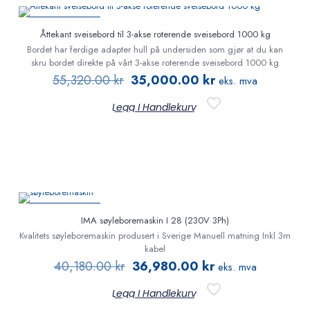
PÅ TILBUD
Åttekant sveisebord til 3-akse roterende sveisebord 1000 kg
Bordet har ferdige adapter hull på undersiden som gjør at du kan
skru bordet direkte på vårt 3-akse roterende sveisebord 1000 kg
55,320.00
kr
35,000.00
kr
eks. mva
Legg I Handlekurv
PÅ TILBUD
IMA søyleboremaskin I 28 (230V 3Ph)
Kvalitets søyleboremaskin produsert i Sverige Manuell matning Inkl 3m
kabel
40,180.00
kr
36,980.00
kr
eks. mva
Legg I Handlekurv