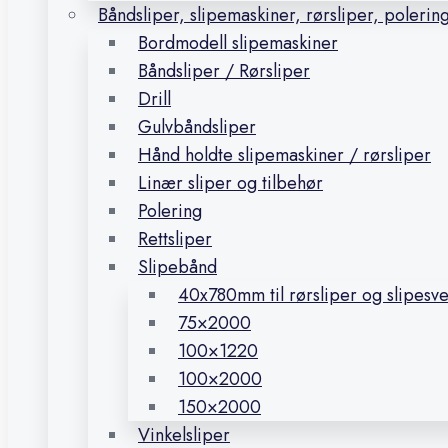
Båndsliper, slipemaskiner, rørsliper, polerin
Bordmodell slipemaskiner
Båndsliper / Rørsliper
Drill
Gulvbåndsliper
Hånd holdte slipemaskiner / rørsliper
Linær sliper og tilbehør
Polering
Rettsliper
Slipebånd
40x780mm til rørsliper og slipesv
75×2000
100×1220
100×2000
150×2000
Vinkelsliper