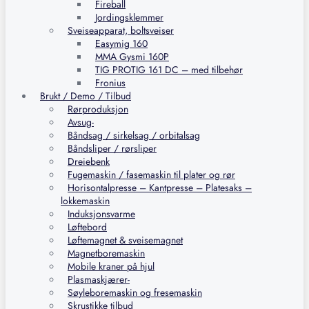
Fireball
Jordingsklemmer
Sveiseapparat, boltsveiser
Easymig 160
MMA Gysmi 160P
TIG PROTIG 161 DC – med tilbehør
Fronius
Brukt / Demo / Tilbud
Rørproduksjon
Avsug-
Båndsag / sirkelsag / orbitalsag
Båndsliper / rørsliper
Dreiebenk
Fugemaskin / fasemaskin til plater og rør
Horisontalpresse – Kantpresse – Platesaks –
lokkemaskin
Induksjonsvarme
Løftebord
Løftemagnet & sveisemagnet
Magnetboremaskin
Mobile kraner på hjul
Plasmaskjærer-
Søyleboremaskin og fresemaskin
Skrustikke tilbud