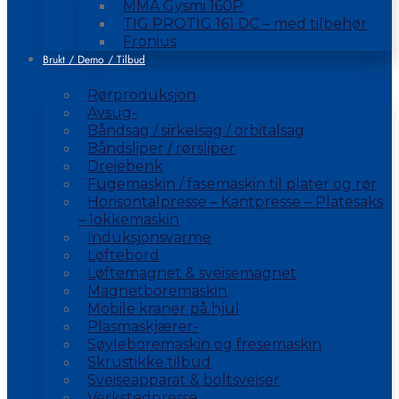
MMA Gysmi 160P
TIG PROTIG 161 DC – med tilbehør
Fronius
Brukt / Demo / Tilbud
Rørproduksjon
Avsug-
Båndsag / sirkelsag / orbitalsag
Båndsliper / rørsliper
Dreiebenk
Fugemaskin / fasemaskin til plater og rør
Horisontalpresse – Kantpresse – Platesaks
– lokkemaskin
Induksjonsvarme
Løftebord
Løftemagnet & sveisemagnet
Magnetboremaskin
Mobile kraner på hjul
Plasmaskjærer-
Søyleboremaskin og fresemaskin
Skrustikke tilbud
Sveiseapparat & boltsveiser
Verkstedpresse