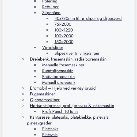
Polering
Rettsliper
Slipebånd
40x780mm til rørsliper og slipesverd
75×2000
100×1220
100×2000
150×2000
Vinkelsliper
Slipeskiver til vinkelsliper
Dreiebenk, fresemaskin, radialboremaskin
Manuelle fresemaskiner
Rundtslipemaskin
Radialboremaskin
Manuell dreiebenk
Eromobil – Hjelp ved verktøy brudd
Fugemaskiner
Gjengemaskiner
Horisontalpresse, profiljernsaks & lokkemaskin
Profi Punch 10 tonn
Kantpresse, platesaks, plateknekke, platevals,
plateavgrader
Platesaks
Platevals