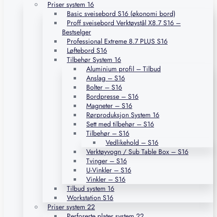
Priser system 16
Basic sveisebord S16 (økonomi bord)
Proff sveisebord Verktøystål X8.7 S16 –
Bestselger
Professional Extreme 8.7 PLUS S16
Løftebord S16
Tilbehør System 16
Aluminium profil – Tilbud
Anslag – S16
Bolter – S16
Bordpresse – S16
Magneter – S16
Rørproduksjon System 16
Sett med tilbehør – S16
Tilbehør – S16
Vedlikehold – S16
Verktøyvogn / Sub Table Box – S16
Tvinger – S16
U-Vinkler – S16
Vinkler – S16
Tilbud system 16
Workstation S16
Priser system 22
Perforerte plater system 22