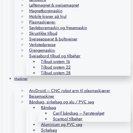
Løftemagnet & sveisemagnet
Magnetboremaskin
Mobile kraner på hjul
Plasmaskjærer-
Søyleboremaskin og fresemaskin
Skrustikke tilbud
Sveiseapparat & boltsveiser
Verkstedpresse
Gjengemaskin-
Sveisebord tilbud og tilbehør
Tilbud system 16
Tilbud system 22
Tilbud system 28
Maskiner
ArcDroid – CNC robot arm til plasmaskjærer
Beisemaskiner
Båndsag, sirkelsag og alu / PVC sag
Båndsag
Carif båndsag – Førstevalget
Scantool tilbehør
Aluminium og PVC sag
Sirkelsag