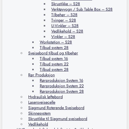
Skrustikke – S28
Verktøyvogn / Sub Table Box – S28
Tilbehør – S28
Tvinger – S28
U-Vinkler – S28
Vedlikehold – S28
Vinkler – S28
Workstation – S28
Tilbud system 28
Sveisebord tilbud og tilbehør
Tilbud system 16
Tilbud system 22
Tilbud system 28
Rør Produksjon
Rørproduksjon System 16
Rørproduksjon System 22
Rørproduksjon System 28
Hydraulisk løftebord
Lasersveisecelle
Siegmund Roterende Sveisebord
Skinnesystem
Skrustikke til Siegmund sveisebord
Vedlikehold