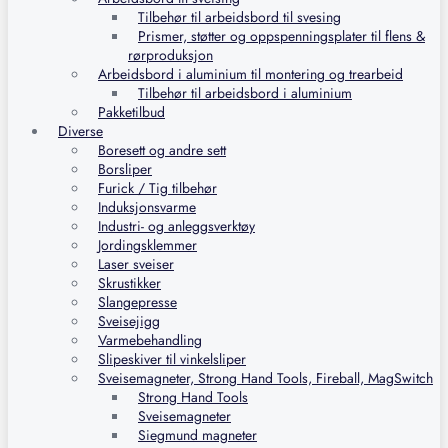
Tilbehør til arbeidsbord til svesing
Prismer, støtter og oppspenningsplater til flens &
rørproduksjon
Arbeidsbord i aluminium til montering og trearbeid
Tilbehør til arbeidsbord i aluminium
Pakketilbud
Diverse
Boresett og andre sett
Borsliper
Furick / Tig tilbehør
Induksjonsvarme
Industri- og anleggsverktøy
Jordingsklemmer
Laser sveiser
Skrustikker
Slangepresse
Sveisejigg
Varmebehandling
Slipeskiver til vinkelsliper
Sveisemagneter, Strong Hand Tools, Fireball, MagSwitch
Strong Hand Tools
Sveisemagneter
Siegmund magneter