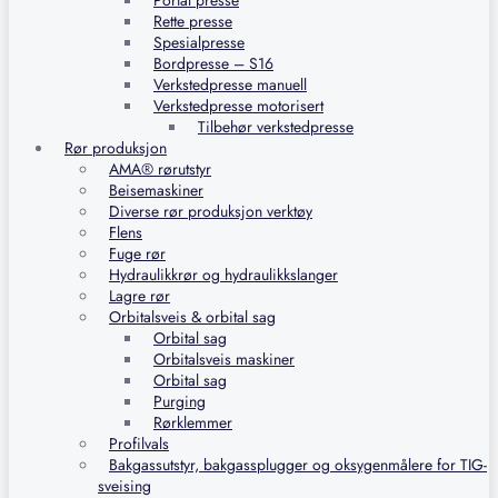
Portal presse
Rette presse
Spesialpresse
Bordpresse – S16
Verkstedpresse manuell
Verkstedpresse motorisert
Tilbehør verkstedpresse
Rør produksjon
AMA® rørutstyr
Beisemaskiner
Diverse rør produksjon verktøy
Flens
Fuge rør
Hydraulikkrør og hydraulikkslanger
Lagre rør
Orbitalsveis & orbital sag
Orbital sag
Orbitalsveis maskiner
Orbital sag
Purging
Rørklemmer
Profilvals
Bakgassutstyr, bakgassplugger og oksygenmålere for TIG-
sveising