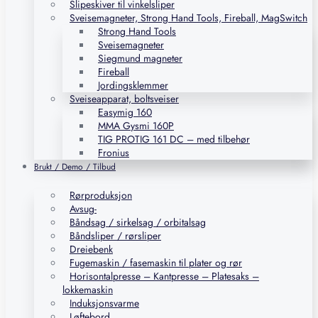
Slipeskiver til vinkelsliper
Sveisemagneter, Strong Hand Tools, Fireball, MagSwitch
Strong Hand Tools
Sveisemagneter
Siegmund magneter
Fireball
Jordingsklemmer
Sveiseapparat, boltsveiser
Easymig 160
MMA Gysmi 160P
TIG PROTIG 161 DC – med tilbehør
Fronius
Brukt / Demo / Tilbud
Rørproduksjon
Avsug-
Båndsag / sirkelsag / orbitalsag
Båndsliper / rørsliper
Dreiebenk
Fugemaskin / fasemaskin til plater og rør
Horisontalpresse – Kantpresse – Platesaks –
lokkemaskin
Induksjonsvarme
Løftebord