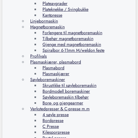
Plateavgrader
Plateknekke / Svingbukke
Kantpresse
Linjebormaskin
Magnetboremaskin
Forlengere til magnetboremaskin
Tilbehør magnetboremaskin
Gjenge med magnetboremaskin
Spiralbor 6-11mm M/weldon feste
Profilvals
Plasmaskjærer, plasmabord
Plasmabord
Plasmaskjærer
Søyleboremaskiner
Skrustikke til søyleboremaskin
Bordmodell boremaskiner
Søyleboremaskin tilbehør
Bore- og gjengearmer
Verkstedpresser & C-presse m.m
4 søyle presse
Bordpresse
C Presse
Kilesporpresse