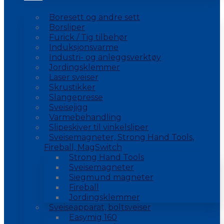
Boresett og andre sett
Borsliper
Furick / Tig tilbehør
Induksjonsvarme
Industri- og anleggsverktøy
Jordingsklemmer
Laser sveiser
Skrustikker
Slangepresse
Sveisejigg
Varmebehandling
Slipeskiver til vinkelsliper
Sveisemagneter, Strong Hand Tools,
Fireball, MagSwitch
Strong Hand Tools
Sveisemagneter
Siegmund magneter
Fireball
Jordingsklemmer
Sveiseapparat, boltsveiser
Easymig 160