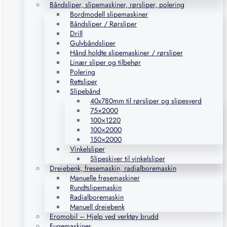
Båndsliper, slipemaskiner, rørsliper, polering
Bordmodell slipemaskiner
Båndsliper / Rørsliper
Drill
Gulvbåndsliper
Hånd holdte slipemaskiner / rørsliper
Linær sliper og tilbehør
Polering
Rettsliper
Slipebånd
40x780mm til rørsliper og slipesverd
75×2000
100×1220
100×2000
150×2000
Vinkelsliper
Slipeskiver til vinkelsliper
Dreiebenk, fresemaskin, radialboremaskin
Manuelle fresemaskiner
Rundtslipemaskin
Radialboremaskin
Manuell dreiebenk
Eromobil – Hjelp ved verktøy brudd
Fugemaskiner