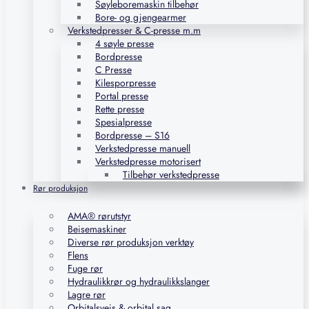
Søyleboremaskin tilbehør
Bore- og gjengearmer
Verkstedpresser & C-presse m.m
4 søyle presse
Bordpresse
C Presse
Kilesporpresse
Portal presse
Rette presse
Spesialpresse
Bordpresse – S16
Verkstedpresse manuell
Verkstedpresse motorisert
Tilbehør verkstedpresse
Rør produksjon
AMA® rørutstyr
Beisemaskiner
Diverse rør produksjon verktøy
Flens
Fuge rør
Hydraulikkrør og hydraulikkslanger
Lagre rør
Orbitalsveis & orbital sag