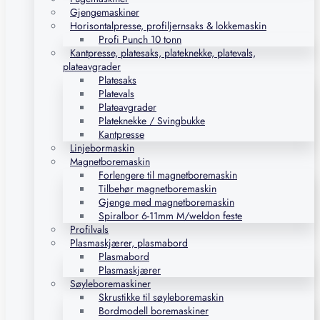
Gjengemaskiner
Horisontalpresse, profiljernsaks & lokkemaskin
Profi Punch 10 tonn
Kantpresse, platesaks, plateknekke, platevals,
plateavgrader
Platesaks
Platevals
Plateavgrader
Plateknekke / Svingbukke
Kantpresse
Linjebormaskin
Magnetboremaskin
Forlengere til magnetboremaskin
Tilbehør magnetboremaskin
Gjenge med magnetboremaskin
Spiralbor 6-11mm M/weldon feste
Profilvals
Plasmaskjærer, plasmabord
Plasmabord
Plasmaskjærer
Søyleboremaskiner
Skrustikke til søyleboremaskin
Bordmodell boremaskiner