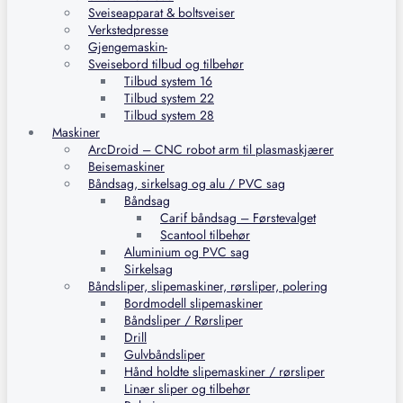
Sveiseapparat & boltsveiser
Verkstedpresse
Gjengemaskin-
Sveisebord tilbud og tilbehør
Tilbud system 16
Tilbud system 22
Tilbud system 28
Maskiner
ArcDroid – CNC robot arm til plasmaskjærer
Beisemaskiner
Båndsag, sirkelsag og alu / PVC sag
Båndsag
Carif båndsag – Førstevalget
Scantool tilbehør
Aluminium og PVC sag
Sirkelsag
Båndsliper, slipemaskiner, rørsliper, polering
Bordmodell slipemaskiner
Båndsliper / Rørsliper
Drill
Gulvbåndsliper
Hånd holdte slipemaskiner / rørsliper
Linær sliper og tilbehør