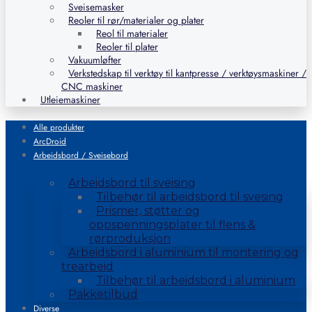
Sveisemasker
Reoler til rør/materialer og plater
Reol til materialer
Reoler til plater
Vakuumløfter
Verkstedskap til verktøy til kantpresse / verktøysmaskiner /
CNC maskiner
Utleiemaskiner
Alle produkter
ArcDroid
Arbeidsbord / Sveisebord
Arbeidsbord til sveising
Tilbehør til arbeidsbord til svesing
Prismer, støtter og
oppspenningsplater til flens &
rørproduksjon
Arbeidsbord i aluminium til montering og
trearbeid
Tilbehør til arbeidsbord i aluminium
Pakketilbud
Diverse