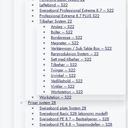
Løftebord – S22
Sveisebord Professional Extreme 8.7 – S22
Professional Extreme 8.7 PLUS S22
Tilbehør System 22
Anslag – S22
Bolter – S22
Bordpresse – S22
Magneter – S22
Verktøyvogn / Sub Table Box – S22
Rørproduksjon System – 22
Sett med tilbehør – S22
Tilbehør – S22
Tvinger – S22
U-vinkel – S22
Vedlikehold – S22
Vinkler – S22
Workstation – S22
Workstation – S22
Priser system 28
Sveisebord plate System 28
Sveisebord Basic S28 (økonomi modell)
Sveisebord PE 8.7 – Bestselgeren – S28
Sveisebord PE 8.8 – Toppmodellen – S28