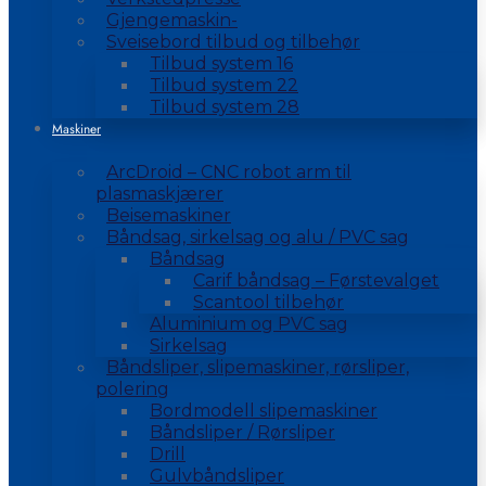
Gjengemaskin-
Sveisebord tilbud og tilbehør
Tilbud system 16
Tilbud system 22
Tilbud system 28
Maskiner
ArcDroid – CNC robot arm til
plasmaskjærer
Beisemaskiner
Båndsag, sirkelsag og alu / PVC sag
Båndsag
Carif båndsag – Førstevalget
Scantool tilbehør
Aluminium og PVC sag
Sirkelsag
Båndsliper, slipemaskiner, rørsliper,
polering
Bordmodell slipemaskiner
Båndsliper / Rørsliper
Drill
Gulvbåndsliper