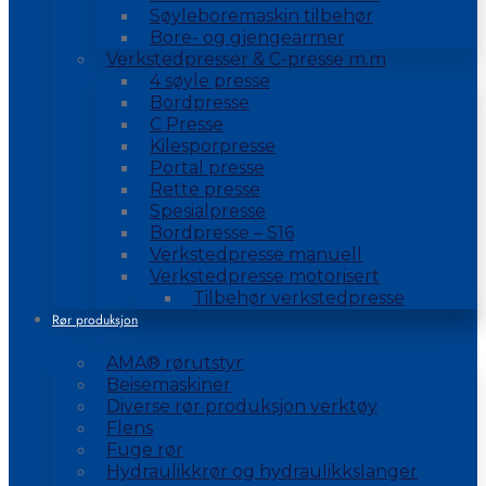
Søyleboremaskin tilbehør
Bore- og gjengearmer
Verkstedpresser & C-presse m.m
4 søyle presse
Bordpresse
C Presse
Kilesporpresse
Portal presse
Rette presse
Spesialpresse
Bordpresse – S16
Verkstedpresse manuell
Verkstedpresse motorisert
Tilbehør verkstedpresse
Rør produksjon
AMA® rørutstyr
Beisemaskiner
Diverse rør produksjon verktøy
Flens
Fuge rør
Hydraulikkrør og hydraulikkslanger