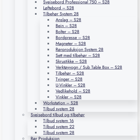
Sveisebord Professional 750 – S28
Løftebord – S28
Tilbehør System 28
Anslag – S28
Bein – S28
Bolter – S28
Bordpresse – S28
Magneter – S28
Rørproduksjon System 28
Sett med tilbehør – S28
Skrustikke – S28
Verktøyvogn / Sub Table Box – S28
Tilbehør – S28
Tvinger – S28
U-Vinkler – S28
Vedlikehold – S28
Vinkler – S28
Workstation – S28
Tilbud system 28
Sveisebord tilbud og tilbehør
Tilbud system 16
Tilbud system 22
Tilbud system 28
Rør Produksjon