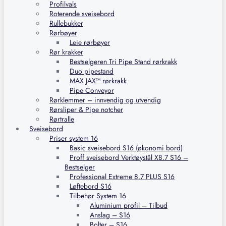
Profilvals
Roterende sveisebord
Rullebukker
Rørbøyer
Leie rørbøyer
Rør krakker
Bestselgeren Tri Pipe Stand rørkrakk
Duo pipestand
MAX JAX™ rørkrakk
Pipe Conveyor
Rørklemmer – innvendig og utvendig
Rørsliper & Pipe notcher
Rørtralle
Sveisebord
Priser system 16
Basic sveisebord S16 (økonomi bord)
Proff sveisebord Verktøystål X8.7 S16 –
Bestselger
Professional Extreme 8.7 PLUS S16
Løftebord S16
Tilbehør System 16
Aluminium profil – Tilbud
Anslag – S16
Bolter – S16