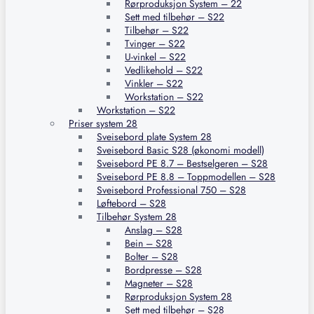
Rørproduksjon System – 22
Sett med tilbehør – S22
Tilbehør – S22
Tvinger – S22
U-vinkel – S22
Vedlikehold – S22
Vinkler – S22
Workstation – S22
Workstation – S22
Priser system 28
Sveisebord plate System 28
Sveisebord Basic S28 (økonomi modell)
Sveisebord PE 8.7 – Bestselgeren – S28
Sveisebord PE 8.8 – Toppmodellen – S28
Sveisebord Professional 750 – S28
Løftebord – S28
Tilbehør System 28
Anslag – S28
Bein – S28
Bolter – S28
Bordpresse – S28
Magneter – S28
Rørproduksjon System 28
Sett med tilbehør – S28