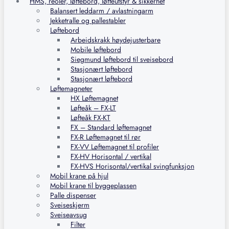
HMS, reoler, løftebord, løfteutstyr & sikkerhet
Balansert leddarm / avlastningarm
Jekketralle og pallestabler
Løftebord
Arbeidskrakk høydejusterbare
Mobile løftebord
Siegmund løftebord til sveisebord
Stasjonært løftebord
Stasjonært løftebord
Løftemagneter
HX Løftemagnet
Løfteåk – FX-LT
Løfteåk FX-KT
FX – Standard løftemagnet
FX-R Løftemagnet til rør
FX-VV Løftemagnet til profiler
FX-HV Horisontal / vertikal
FX-HVS Horisontal/vertikal svingfunksjon
Mobil krane på hjul
Mobil krane til byggeplassen
Palle dispenser
Sveiseskjerm
Sveiseavsug
Filter