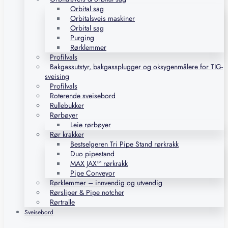
Orbital sag
Orbitalsveis maskiner
Orbital sag
Purging
Rørklemmer
Profilvals
Bakgassutstyr, bakgassplugger og oksygenmålere for TIG-
sveising
Profilvals
Roterende sveisebord
Rullebukker
Rørbøyer
Leie rørbøyer
Rør krakker
Bestselgeren Tri Pipe Stand rørkrakk
Duo pipestand
MAX JAX™ rørkrakk
Pipe Conveyor
Rørklemmer – innvendig og utvendig
Rørsliper & Pipe notcher
Rørtralle
Sveisebord