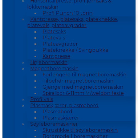
Horisontalpresse, profiljernsaks &
lokkemaskin
Profi Punch 10 tonn
Kantpresse, platesaks, plateknekke,
platevals, plateavgrader
Platesaks
Platevals
Plateavgrader
Plateknekke / Svingbukke
Kantpresse
Linjebormaskin
Magnetboremaskin
Forlengere til magnetboremaskin
Tilbehør magnetboremaskin
Gjenge med magnetboremaskin
Spiralbor 6-11mm M/weldon feste
Profilvals
Plasmaskjærer, plasmabord
Plasmabord
Plasmaskjærer
Søyleboremaskiner
Skrustikke til søyleboremaskin
Bordmodell boremaskiner