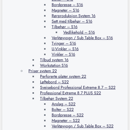
Bordpresse – S16
Magneter – S16
Rørproduksjon System 16
Sett med tilbehør – S16
Tilbehør – S16
Vedlikehold – S16
Verktøyvogn / Sub Table Box – S16
Tvinger – S16
U-Vinkler – S16
Vinkler – S16
Tilbud system 16
Workstation S16
Priser system 22
Perforerte plater system 22
Løftebord – S22
Sveisebord Professional Extreme 8.7 – S22
Professional Extreme 8.7 PLUS S22
Tilbehør System 22
Anslag – S22
Bolter – S22
Bordpresse – S22
Magneter – S22
Verktøyvogn / Sub Table Box – S22