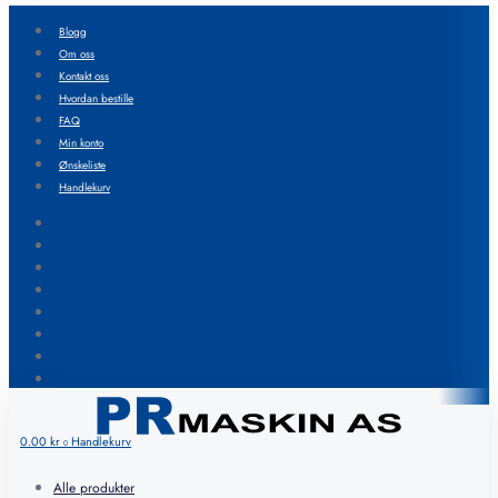
Blogg
Om oss
Kontakt oss
Hvordan bestille
FAQ
Min konto
Ønskeliste
Handlekurv
Blogg
Om oss
Kontakt oss
Hvordan bestille
FAQ
Min konto
Ønskeliste
Handlekurv
0.00
kr
Handlekurv
0
Alle produkter