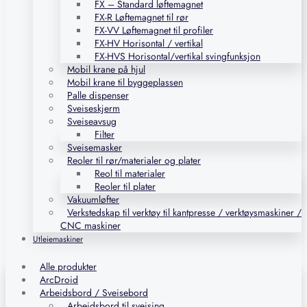
FX – Standard løftemagnet
FX-R Løftemagnet til rør
FX-VV Løftemagnet til profiler
FX-HV Horisontal / vertikal
FX-HVS Horisontal/vertikal svingfunksjon
Mobil krane på hjul
Mobil krane til byggeplassen
Palle dispenser
Sveiseskjerm
Sveiseavsug
Filter
Sveisemasker
Reoler til rør/materialer og plater
Reol til materialer
Reoler til plater
Vakuumløfter
Verkstedskap til verktøy til kantpresse / verktøysmaskiner /
CNC maskiner
Utleiemaskiner
Alle produkter
ArcDroid
Arbeidsbord / Sveisebord
Arbeidsbord til sveising