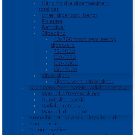
Hånd holdte slipemaskiner /
rørsliper
Linær sliper og tilbehør
Polering
Rettsliper
Slipebånd
40x780mm til rørsliper og
slipesverd
75×2000
100×1220
100×2000
150×2000
Vinkelsliper
Slipeskiver til vinkelsliper
Dreiebenk, fresemaskin, radialboremaskin
Manuelle fresemaskiner
Rundtslipemaskin
Radialboremaskin
Manuell dreiebenk
Eromobil – Hjelp ved verktøy brudd
Fugemaskiner
Gjengemaskiner