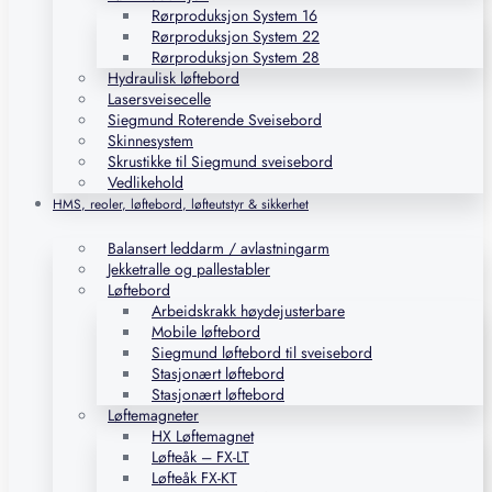
Rørproduksjon System 16
Rørproduksjon System 22
Rørproduksjon System 28
Hydraulisk løftebord
Lasersveisecelle
Siegmund Roterende Sveisebord
Skinnesystem
Skrustikke til Siegmund sveisebord
Vedlikehold
HMS, reoler, løftebord, løfteutstyr & sikkerhet
Balansert leddarm / avlastningarm
Jekketralle og pallestabler
Løftebord
Arbeidskrakk høydejusterbare
Mobile løftebord
Siegmund løftebord til sveisebord
Stasjonært løftebord
Stasjonært løftebord
Løftemagneter
HX Løftemagnet
Løfteåk – FX-LT
Løfteåk FX-KT